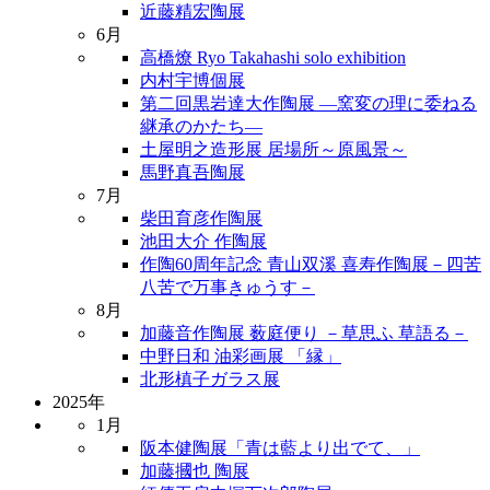
近藤精宏陶展
6月
高橋燎 Ryo Takahashi solo exhibition
内村宇博個展
第二回黒岩達大作陶展 ―窯変の理に委ねる
継承のかたち―
土屋明之造形展 居場所～原風景～
馬野真吾陶展
7月
柴田育彦作陶展
池田大介 作陶展
作陶60周年記念 青山双溪 喜寿作陶展－四苦
八苦で万事きゅうす－
8月
加藤音作陶展 薮庭便り －草思ふ 草語る－
中野日和 油彩画展 「縁」
北形槙子ガラス展
2025年
1月
阪本健陶展「青は藍より出でて、」
加藤摑也 陶展