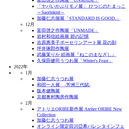
富田啓之作陶展「UNMADE」
「ヤバいかぶりモノ展」 ひつじのたまっこ
～Saorinknit～
加藤仁志個展「STANDARD IS GOOD.」
12月
富田啓之作陶展「UNMADE」
岩村和信絵画展 碧の記憶
吉原惠美子ポーセリンアート展 花の刻
坪井琢郎作陶展
武藤茉りか 絵画展『ねこのまなざし』
久保田健司うつわ展「Winter's Feast」
2022年
1月
加藤仁志うつわ展
和田一人展 -芳洲三代賦-
阪本健陶展
京都奥村陶房作陶展
2月
アトリエORIBE新作展 Atelier ORIBE New
Collection
加藤仁志うつわ展
オンライン限定田川亞希バレンタインフェ