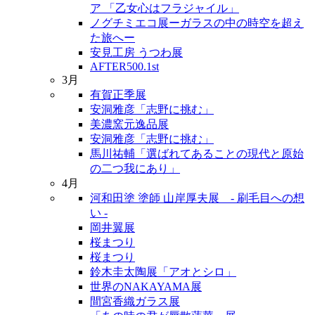
ア 「乙女心はフラジャイル」
ノグチミエコ展ーガラスの中の時空を超え
た旅へー
安見工房 うつわ展
AFTER500.1st
3月
有賀正季展
安洞雅彦「志野に挑む」
美濃窯元逸品展
安洞雅彦「志野に挑む」
馬川祐輔「選ばれてあることの現代と原始
の二つ我にあり」
4月
河和田塗 塗師 山岸厚夫展 - 刷毛目への想
い -
岡井翼展
桜まつり
桜まつり
鈴木圭太陶展「アオとシロ」
世界のNAKAYAMA展
間宮香織ガラス展