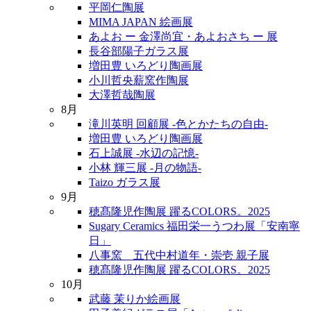
平岡仁陶展
MIMA JAPAN 絵画展
あよお ー 金澤尚宜・あよおさち ー 展
長谷部陽子ガラス展
増田豊 いろどり陶画展
小川哲央薪窯作陶展
大澤哲哉陶展
8月
滝川英明 回顧展 -色とかたちの自由-
増田豊 いろどり陶画展
石上誠展 -水辺の記憶-
小林 輝三展 -月の物語-
Taizo ガラス展
9月
穂髙隆児作陶展 躍るCOLORS。2025
Sugary Ceramics 福田栄一うつわ展「安南寧
日」
八事窯 五代中村道年・崇壱 親子展
穂髙隆児作陶展 躍るCOLORS。2025
10月
武藤 茉りか絵画展