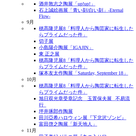
酒井敦志之陶展「up!up!」
石上誠絵画展「青い刻/白い刻」-Eternal
Flow-
9月
穂髙隆児展8「料理人から陶芸家に転生した
らプライムだった件」
切子展
小島陽介陶展「IGAJIN」
東 正之展
穂髙隆児展8「料理人から陶芸家に転生した
らプライムだった件」
塚本友太作陶展「Saturday, September 18」
10月
穂髙隆児展8「料理人から陶芸家に転生した
らプライムだった件」
旭日双光章受章記念 玉置保夫展 _不易流
行_
坪井琢郎作陶展
田川亞希ハロウィン展『下北沢ゾンビ』
富田啓之陶展「新天地人」
11月