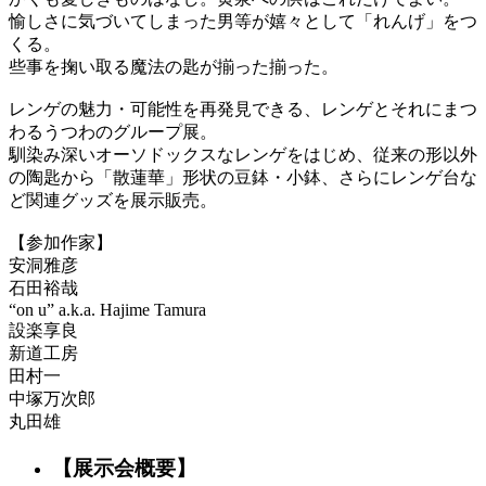
愉しさに気づいてしまった男等が嬉々として「れんげ」をつ
くる。
些事を掬い取る魔法の匙が揃った揃った。
レンゲの魅力・可能性を再発見できる、レンゲとそれにまつ
わるうつわのグループ展。
馴染み深いオーソドックスなレンゲをはじめ、従来の形以外
の陶匙から「散蓮華」形状の豆鉢・小鉢、さらにレンゲ台な
ど関連グッズを展示販売。
【参加作家】
安洞雅彦
石田裕哉
“on u” a.k.a. Hajime Tamura
設楽享良
新道工房
田村一
中塚万次郎
丸田雄
【展示会概要】