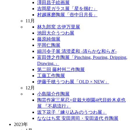
澤田昌子絵画展
吉岡星ガラス展「星を掴む」
村越琢磨陶展「壺中日月長」
11月
林九郎窯 古伊万里展
池田大介うつわ展
藤原純個展
平岡仁陶展
細川令子展 清澄柔和 -清らかな和らぎ-
富田啓之作陶展「Pinching, Pouring, Dripping,
Drawing.」
第二回 藤村州二作陶展
工藤工作陶展
伊藤千穂うつわ展「OLD × NEW」
12月
小島陽介作陶展
陶芸作家三尾忍×盆栽大樹園4代目鈴木卓也
展 『不易流行』
坂下花子「練り込みのうつわ展」
ななはち窯 安田周司・安田道代 作陶展
2023年