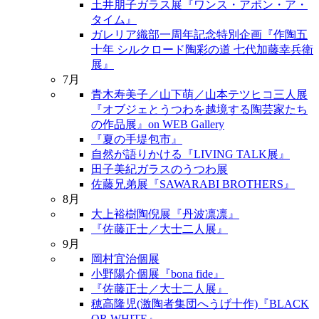
土井朋子ガラス展『ワンス・アポン・ア・
タイム』
ガレリア織部一周年記念特別企画『作陶五
十年 シルクロード陶彩の道 七代加藤幸兵衛
展』
7月
青木寿美子／山下萌／山本テツヒコ三人展
『オブジェとうつわを越境する陶芸家たち
の作品展』on WEB Gallery
『夏の手堤包市』
自然が語りかける『LIVING TALK展』
田子美紀ガラスのうつわ展
佐藤兄弟展『SAWARABI BROTHERS』
8月
大上裕樹陶倪展『丹波凛凛』
『佐藤正士／大士二人展』
9月
岡村宜治個展
小野陽介個展『bona fide』
『佐藤正士／大士二人展』
穂高隆児(激陶者集団へうげ十作)『BLACK
OR WHITE』