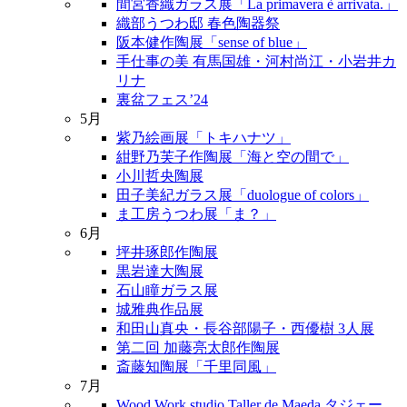
間宮香織ガラス展「La primavera è arrivata.」
織部うつわ邸 春色陶器祭
阪本健作陶展「sense of blue」
手仕事の美 有馬国雄・河村尚江・小岩井カ
リナ
裏盆フェス’24
5月
紫乃絵画展「トキハナツ」
紺野乃芙子作陶展「海と空の間で」
小川哲央陶展
田子美紀ガラス展「duologue of colors」
ま工房うつわ展「ま？」
6月
坪井琢郎作陶展
黒岩達大陶展
石山瞳ガラス展
城雅典作品展
和田山真央・長谷部陽子・西優樹 3人展
第二回 加藤亮太郎作陶展
斎藤知陶展「千里同風」
7月
Wood Work studio Taller de Maeda タジェー