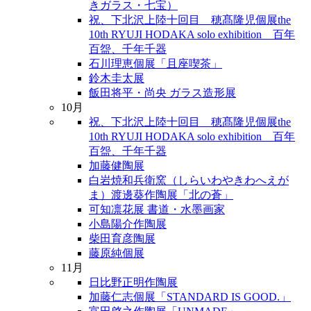
きガラス・七宝）
祝、下北沢上陸十回目 穂髙隆児個展the
10th RYUJI HODAKA solo exhibition 百年
百盌、千年千器
石川理恵個展「且座喫茶」
鈴木圭太展
飯田将平・尚央 ガラス造形展
10月
祝、下北沢上陸十回目 穂髙隆児個展the
10th RYUJI HODAKA solo exhibition 百年
百盌、千年千器
加藤健陶展
白岩焼和兵衛窯（しらいわやきわへえが
ま）渡邊葵作陶展「北の蒼」
可知凛花展 書道・水墨画家
小島陽介作陶展
柴田育彦陶展
藤原純個展
11月
日比野正明作陶展
加藤仁志個展「STANDARD IS GOOD.」