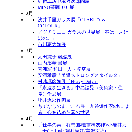
紅傳工房中塚万次郎陶展
MINO茶碗100+展
2月
浅井千里ガラス展「CLARITY &
COLOUR」
ノグチミエコ ガラスの世界展「春は、あけ
ぼの。」
市川恵大陶展
3月
太田純子 籐編展
山内溪華 書展
芳洲窯 和田一人・凌空展
安洞雅彦「美濃ストロングスタイル２」
村越琢磨陶展「Heavy Duty」
『永遠を生きる』中島法晃（美術家・住
職）作品展
坪井琢郎作陶展
もてなしのまごころ展 九谷焼作家9名によ
る、心を込めた器の世界
4月
手仕事の美 有馬国雄(前橋友禅)/小岩井カ
リナ(上田紬)/河村尚江(美濃友禅)