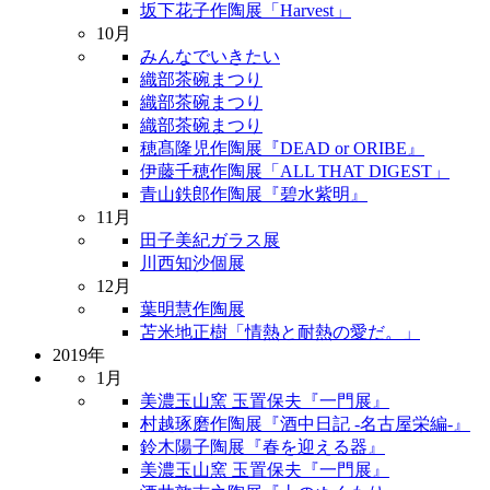
坂下花子作陶展「Harvest」
10月
みんなでいきたい
織部茶碗まつり
織部茶碗まつり
織部茶碗まつり
穂髙隆児作陶展『DEAD or ORIBE』
伊藤千穂作陶展「ALL THAT DIGEST」
青山鉄郎作陶展『碧水紫明』
11月
田子美紀ガラス展
川西知沙個展
12月
葉明慧作陶展
苫米地正樹「情熱と耐熱の愛だ。」
2019年
1月
美濃玉山窯 玉置保夫『一門展』
村越琢磨作陶展『酒中日記 -名古屋栄編-』
鈴木陽子陶展『春を迎える器』
美濃玉山窯 玉置保夫『一門展』