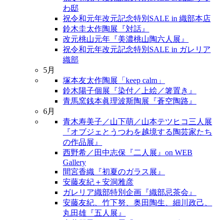
わ邸
祝令和元年改元記念特別SALE in 織部本店
鈴木圭太作陶展『対話』
改元桃山元年『美濃桃山陶六人展』
祝令和元年改元記念特別SALE in ガレリア
織部
5月
塚本友太作陶展「keep calm」
鈴木陽子個展『染付／上絵／箸置き』
青馬窯銭本眞理波斯陶展『蒼空陶路』
6月
青木寿美子／山下萌／山本テツヒコ三人展
『オブジェとうつわを越境する陶芸家たち
の作品展』
西野希／田中志保『二人展』on WEB
Gallery
間宮香織『初夏のガラス展』
安藤友紀＋安洞雅彦
ガレリア織部特別企画『織部忌茶会』
安藤友紀、竹下努、奥田陶生、細川政己、
丸田雄『五人展』