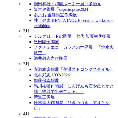
洞田和雄・和園ふーふー展 in多治見
阪本健陶展「superimpose2024」
あよお 金澤尚宜作陶展
井上健太 KENTA INOUE ceramic works solo
exhibition
2月
シルクロードの陶華 七代 加藤幸兵衛展
恩田陽子陶展
ノグチミエコ ガラスの世界展 「地水火
風空」
酒井敦志之作陶展
3月
安洞雅彦個展「美濃ストロングスタイル」
北村武志 1992-2024
加藤保幸個展
馬川祐輔作陶展「にんげんも石や星とかと
同じ物質で出来ている。」
新道工房展
鈴木圭太作陶展「ひきつづき、アオとシ
ロ」
4月