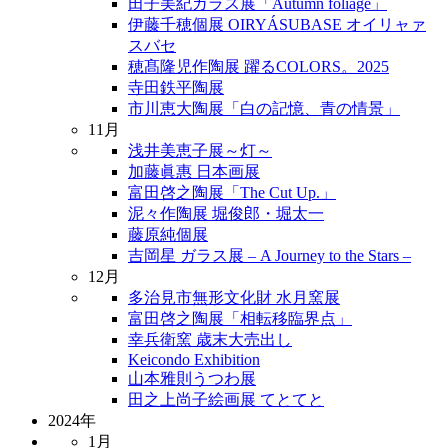
田子美紀ガラス展「Autumn foliage」
伊藤千穂個展 OIRYÁSUBASE オイリャァ
スバセ
穂髙隆児作陶展 躍るCOLORS。2025
寺田鉄平陶展
市川恵大陶展「白の記憶、青の情景」
11月
浅井美恵子展～灯～
加藤眞惠 日本画展
富田啓之陶展「The Cut Up.」
泥々作陶展 堀俊郎・堀太一
藤原純個展
吉岡星 ガラス展 – A Journey to the Stars –
12月
多治見市無形文化財 水月窯展
富田啓之陶展「相転移臨界点」
幸兵衛窯 歳末大売出し
Keicondo Exhibition
山本雅則うつわ展
田之上尚子絵画展 てとてと
2024年
1月