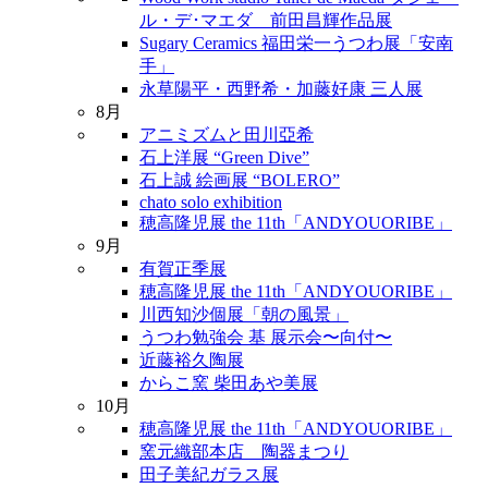
ル・デ･マエダ 前田昌輝作品展
Sugary Ceramics 福田栄一うつわ展「安南
手」
永草陽平・西野希・加藤好康 三人展
8月
アニミズムと田川亞希
石上洋展 “Green Dive”
石上誠 絵画展 “BOLERO”
chato solo exhibition
穂高隆児展 the 11th「ANDYOUORIBE」
9月
有賀正季展
穂高隆児展 the 11th「ANDYOUORIBE」
川西知沙個展「朝の風景」
うつわ勉強会 基 展示会〜向付〜
近藤裕久陶展
からこ窯 柴田あや美展
10月
穂高隆児展 the 11th「ANDYOUORIBE」
窯元織部本店 陶器まつり
田子美紀ガラス展