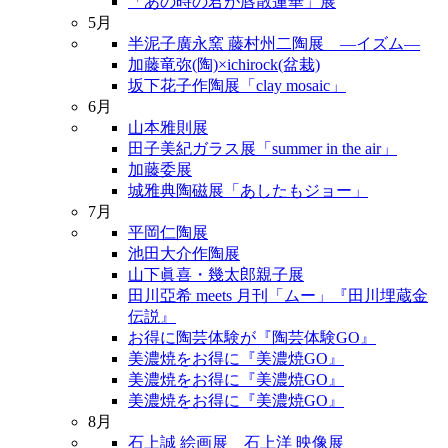
「あの時の君が唇散蓮華」展
5月
半泥子廣永窯 藤村州二陶展 ―イズム―
加藤竜弥(陶)×ichirock(盆栽)
坂下花子作陶展「clay mosaic」
6月
山本雅則展
田子美紀ガラス展「summer in the air」
加藤委展
城雅典陶磁展「あしたもジョー」
7月
平岡仁陶展
池田大介作陶展
山下眞喜・幾太郎親子展
田川亞希 meets 月刊「ムー」『田川埋蔵金
伝説』
お得に陶芸体験が『陶芸体験GO』
美濃焼をお得に『美濃焼GO』
美濃焼をお得に『美濃焼GO』
美濃焼をお得に『美濃焼GO』
8月
石上誠 絵画展 石上洋 映像展