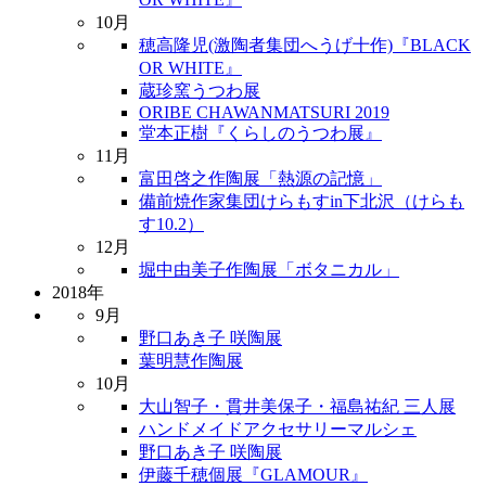
10月
穂高隆児(激陶者集団へうげ十作)『BLACK
OR WHITE』
蔵珍窯うつわ展
ORIBE CHAWANMATSURI 2019
堂本正樹『くらしのうつわ展』
11月
富田啓之作陶展「熱源の記憶」
備前焼作家集団けらもすin下北沢（けらも
す10.2）
12月
堀中由美子作陶展「ボタニカル」
2018年
9月
野口あき子 咲陶展
葉明慧作陶展
10月
大山智子・貫井美保子・福島祐紀 三人展
ハンドメイドアクセサリーマルシェ
野口あき子 咲陶展
伊藤千穂個展『GLAMOUR』