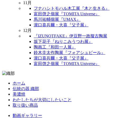
11月
フナハシトモハル木工展『木と生きる』
富田啓之個展『TOMITA Universe』
馬川祐輔個展『UMAX』
瀧口喜兵爾・大喜『父子展』
12月
『IZUNOTFAKE』伊豆野一政擬古陶展
坂下花子『ねりこみうつわ展』
陶画工『和田一人展』
鈴木圭太作陶展『フォアシュピール』
瀧口喜兵爾・大喜『父子展』
富田啓之個展『TOMITA Universe』
ホーム
伝統の器 織部
美濃焼
わたしたちが大切にしたいこと
取り扱い商品
動画ギャラリー