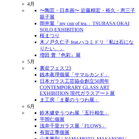
4月
〜陶芸・日本画〜 近藤精宏・裕久・恵三子
親子展
岡井翼「my cup of tea.」TSUBASA OKAI
SOLO EXHIBITION
桜まつり
木ノ戸久仁子 feat.ハコミドリ「私は石にな
りたい。」
増田 豊『色彩』展
5月
裏盆フェス’23
銭本眞理個展「サマルカンド」
日本ガラス工芸協会創立50周年
CONTEMPORARY GLASS ART
EXHIBITION 現代ガラスアート展
ま工房「ま夏のうつわ展」
6月
鈴木健史うつわ展「五行相生」
平岡仁個展
浅井千里ガラス展「FLOWS」
有賀正季個展
山本雅則｜YAMAMOTO, MASANORI /