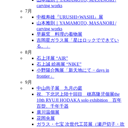
carving works
7月
中根寿雄『URUSHI×WASHI』展
山本雅則｜YAMAMOTO, MASANORI /
carving works
早蕨窯 料理の着物展
吉岡星ガラス展「星はロックでできてい
る。」
8月
石上洋展 “AIR”
石上誠 絵画展 “NIKE”
小野陽介陶展「新天地にて − days in
frontier」
9月
中山尚子展 九月の庭
祝、下北沢上陸十回目 穂髙隆児個展the
10th RYUJI HODAKA solo exhibition 百年
百盌、千年千器
廣川温個展
花岡央展
ガラス・七宝 次世代工芸展（瀬戸切子・吹