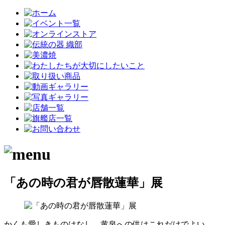
「あの時の君が唇散蓮華」展
かくも愛しきものはなし。黄泉への供はこれだけでよい。