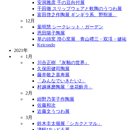
安洞雅彦 千の豆向付展
千田徹 スリップウェアと軟陶のうつわ展
富田啓之作陶展 ギンギラ系、野獣派。
12月
葉明慧 シークレット・ガーデン
恩田陽子陶展
草の頭窯 澄心窯展 青山禮三・双渓・健祐
Keicondo
2021年
1月
川合正樹 『灰釉の世界』
久保田健司陶展
藤井敬之喜寿展
「みんなでいきたい2」
村越琢磨陶展「坐花酔月」
2月
紺野乃芙子作陶展
佐藤和次
近藤文うつわ展
3月
鈴木圭太個展「シカクとマル」
津軽びいどろ展