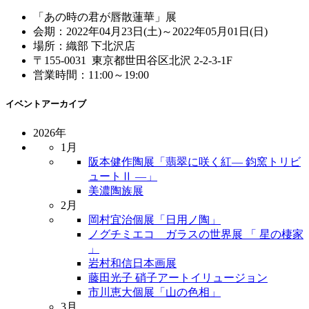
「あの時の君が唇散蓮華」展
会期：2022年04月23日(土)～2022年05月01日(日)
場所：織部 下北沢店
〒155-0031 東京都世田谷区北沢 2-2-3-1F
営業時間：11:00～19:00
イベントアーカイブ
2026年
1月
阪本健作陶展「翡翠に咲く紅― 鈞窯トリビ
ュートⅡ ―」
美濃陶族展
2月
岡村宜治個展「日用ノ陶」
ノグチミエコ ガラスの世界展 「 星の棲家
」
岩村和信日本画展
藤田光子 硝子アートイリュージョン
市川恵大個展「山の色相」
3月