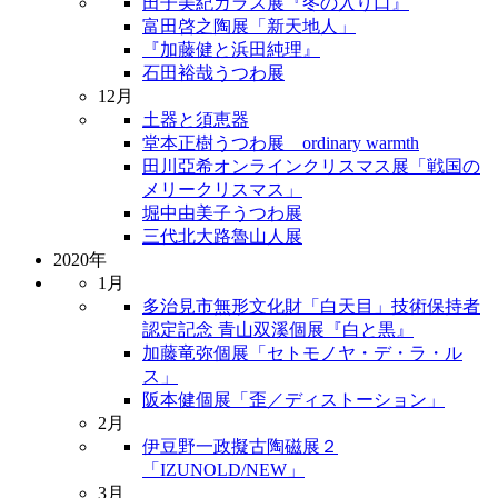
田子美紀ガラス展『冬の入り口』
富田啓之陶展「新天地人」
『加藤健と浜田純理』
石田裕哉うつわ展
12月
土器と須恵器
堂本正樹うつわ展 ordinary warmth
田川亞希オンラインクリスマス展「戦国の
メリークリスマス」
堀中由美子うつわ展
三代北大路魯山人展
2020年
1月
多治見市無形文化財「白天目」技術保持者
認定記念 青山双溪個展『白と黒』
加藤竜弥個展「セトモノヤ・デ・ラ・ル
ス」
阪本健個展「歪／ディストーション」
2月
伊豆野一政擬古陶磁展２
「IZUNOLD/NEW」
3月