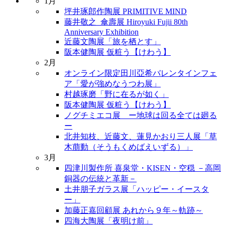
1月
坪井琢郎作陶展 PRIMITIVE MIND
藤井敬之_傘壽展 Hiroyuki Fujii 80th
Anniversary Exhibition
近藤文陶展「旅を栖とす」
阪本健陶展 仮粧う【けわう】
2月
オンライン限定田川亞希バレンタインフェ
ア「愛が強めなうつわ展」
村越琢磨「野に在るが如く」
阪本健陶展 仮粧う【けわう】
ノグチミエコ展 ー地球は回る全ては廻る
ー
北井知枝、近藤文、蓮見かおり三人展「草
木萠動（そうもくめばえいずる）」
3月
四津川製作所 喜泉堂・KISEN・空穏 －高岡
銅器の伝統と革新－
土井朋子ガラス展「ハッピー・イースタ
ー」
加藤正嘉回顧展 あれから９年～軌跡～
四海大陶展「夜明け前」