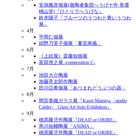
安洞雅彦個展(激陶者集団へうげ十作 美濃
桃山党)『ひとりでへうげな』
鈴木陽子『フルーツのうつわと青いうつわ
展』
4月
平岡仁個展
紺野乃芙子個展「夏至南風」
6月
《上絵屋》斎藤知個展
富田啓之展 -composition C-
7月
池田大介陶展
加藤亮太郎作陶展
田川亞希個展「あつまれどうぶつの器」
8月
間宮香織ガラス展『Kaori Mamiya〈studio
Calder〉 Glass Art Solo Exhibition』
9月
穂髙隆児作陶展『DEAD or ORIBE』
馬川祐輔陶展「ANIMA」
穂髙隆児作陶展『DEAD or ORIBE』