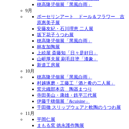
穂高隆児個展「黑風白雨」
9月
ポーセリンアート ドール＆フラワー 吉
原惠美子展
安藤友紀・石川理恵 二人展
坂下花子うつわ展
穂高隆児個展「黑風白雨」
林友加陶展
上絵屋 斎藤知「日々是好日」
山㟁厚夫展 刷毛目塗「漆象」
新道工房展
10月
穂高隆児個展「黑風白雨」
村越琢磨・工藤工「酒と肴の二人展」
窯元織部本店 陶器まつり
寺田美山・康雄・鉄平三代展
伊藤千穂個展「&cuisine」
千田徹 スリップウェアと軟陶のうつわ展
11月
平岡仁展
まもる窯 徳永護作陶展