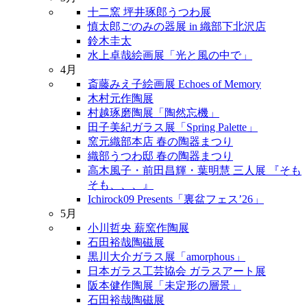
十二窯 坪井琢郎うつわ展
慎太郎ごのみの器展 in 織部下北沢店
鈴木圭太
水上卓哉絵画展「光と風の中で」
4月
斎藤みえ子絵画展 Echoes of Memory
木村元作陶展
村越琢磨陶展「陶然忘機」
田子美紀ガラス展「Spring Palette」
窯元織部本店 春の陶器まつり
織部うつわ邸 春の陶器まつり
高木風子・前田昌輝・葉明慧 三人展 『そも
そも、、、』
Ichirock09 Presents「裏盆フェス’26」
5月
小川哲央 薪窯作陶展
石田裕哉陶磁展
黒川大介ガラス展「amorphous」
日本ガラス工芸協会 ガラスアート展
阪本健作陶展「未定形の層景」
石田裕哉陶磁展