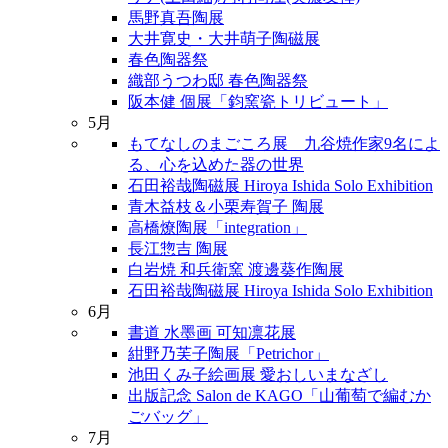
馬野真吾陶展
大井寛史・大井萌子陶磁展
春色陶器祭
織部うつわ邸 春色陶器祭
阪本健 個展「鈞窯瓷トリビュート」
5月
もてなしのまごころ展 九谷焼作家9名によ
る、心を込めた器の世界
石田裕哉陶磁展 Hiroya Ishida Solo Exhibition
青木益枝＆小栗寿賀子 陶展
高橋燎陶展「integration」
長江惣吉 陶展
白岩焼 和兵衛窯 渡邊葵作陶展
石田裕哉陶磁展 Hiroya Ishida Solo Exhibition
6月
書道 水墨画 可知凛花展
紺野乃芙子陶展「Petrichor」
池田くみ子絵画展 愛おしいまなざし
出版記念 Salon de KAGO「山葡萄で編むか
ごバッグ」
7月