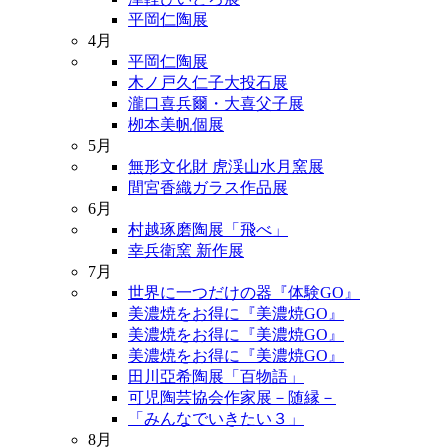
平岡仁陶展
4月
平岡仁陶展
木ノ戸久仁子大投石展
瀧口喜兵爾・大喜父子展
栁本美帆個展
5月
無形文化財 虎渓山水月窯展
間宮香織ガラス作品展
6月
村越琢磨陶展「飛べ」
幸兵衛窯 新作展
7月
世界に一つだけの器『体験GO』
美濃焼をお得に『美濃焼GO』
美濃焼をお得に『美濃焼GO』
美濃焼をお得に『美濃焼GO』
田川亞希陶展「百物語」
可児陶芸協会作家展－随縁－
「みんなでいきたい３」
8月