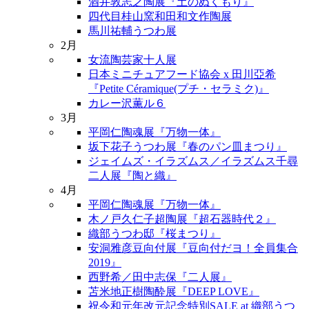
酒井敦志之陶展『土のぬくもり』
四代目桂山窯和田和文作陶展
馬川祐輔うつわ展
2月
女流陶芸家十人展
日本ミニチュアフード協会 x 田川亞希
『Petite Céramique(プチ・セラミク)』
カレー沢薫ル６
3月
平岡仁陶魂展『万物一体』
坂下花子うつわ展『春のパン皿まつり』
ジェイムズ・イラズムス／イラズムス千尋
二人展『陶と織』
4月
平岡仁陶魂展『万物一体』
木ノ戸久仁子超陶展『超石器時代２』
織部うつわ邸『桜まつり』
安洞雅彦豆向付展『豆向付だヨ！全員集合
2019』
西野希／田中志保『二人展』
苫米地正樹陶酔展『DEEP LOVE』
祝令和元年改元記念特別SALE at 織部うつ