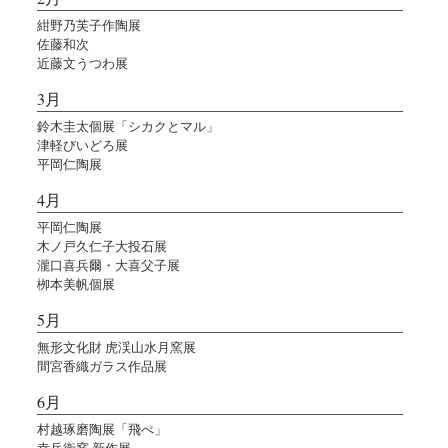
紺野乃芙子作陶展
佐藤和次
近藤文うつわ展
3月
鈴木圭太個展「シカクとマル」
津軽びいどろ展
平岡仁陶展
4月
平岡仁陶展
木ノ戸久仁子大投石展
瀧口喜兵爾・大喜父子展
栁本美帆個展
5月
無形文化財 虎渓山水月窯展
間宮香織ガラス作品展
6月
村越琢磨陶展「飛べ」
幸兵衛窯 新作展