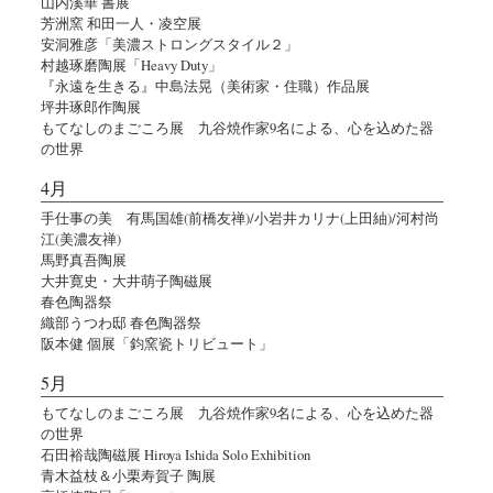
山内溪華 書展
芳洲窯 和田一人・凌空展
安洞雅彦「美濃ストロングスタイル２」
村越琢磨陶展「Heavy Duty」
『永遠を生きる』中島法晃（美術家・住職）作品展
坪井琢郎作陶展
もてなしのまごころ展 九谷焼作家9名による、心を込めた器
の世界
4月
手仕事の美 有馬国雄(前橋友禅)/小岩井カリナ(上田紬)/河村尚
江(美濃友禅)
馬野真吾陶展
大井寛史・大井萌子陶磁展
春色陶器祭
織部うつわ邸 春色陶器祭
阪本健 個展「鈞窯瓷トリビュート」
5月
もてなしのまごころ展 九谷焼作家9名による、心を込めた器
の世界
石田裕哉陶磁展 Hiroya Ishida Solo Exhibition
青木益枝＆小栗寿賀子 陶展