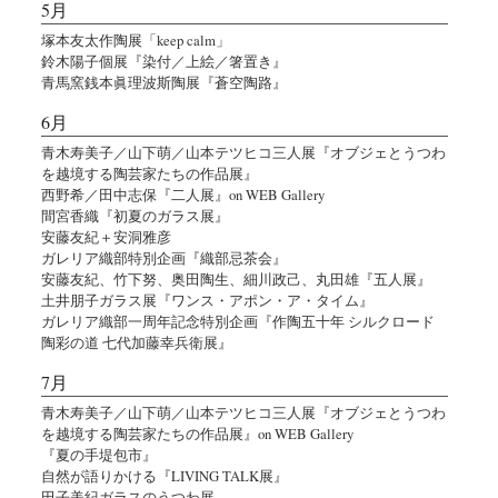
5月
塚本友太作陶展「keep calm」
鈴木陽子個展『染付／上絵／箸置き』
青馬窯銭本眞理波斯陶展『蒼空陶路』
6月
青木寿美子／山下萌／山本テツヒコ三人展『オブジェとうつわ
を越境する陶芸家たちの作品展』
西野希／田中志保『二人展』on WEB Gallery
間宮香織『初夏のガラス展』
安藤友紀＋安洞雅彦
ガレリア織部特別企画『織部忌茶会』
安藤友紀、竹下努、奥田陶生、細川政己、丸田雄『五人展』
土井朋子ガラス展『ワンス・アポン・ア・タイム』
ガレリア織部一周年記念特別企画『作陶五十年 シルクロード
陶彩の道 七代加藤幸兵衛展』
7月
青木寿美子／山下萌／山本テツヒコ三人展『オブジェとうつわ
を越境する陶芸家たちの作品展』on WEB Gallery
『夏の手堤包市』
自然が語りかける『LIVING TALK展』
田子美紀ガラスのうつわ展