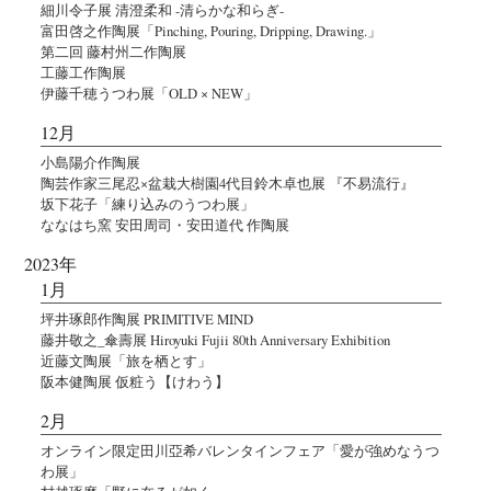
細川令子展 清澄柔和 -清らかな和らぎ-
富田啓之作陶展「Pinching, Pouring, Dripping, Drawing.」
第二回 藤村州二作陶展
工藤工作陶展
伊藤千穂うつわ展「OLD × NEW」
12月
小島陽介作陶展
陶芸作家三尾忍×盆栽大樹園4代目鈴木卓也展 『不易流行』
坂下花子「練り込みのうつわ展」
ななはち窯 安田周司・安田道代 作陶展
2023年
1月
坪井琢郎作陶展 PRIMITIVE MIND
藤井敬之_傘壽展 Hiroyuki Fujii 80th Anniversary Exhibition
近藤文陶展「旅を栖とす」
阪本健陶展 仮粧う【けわう】
2月
オンライン限定田川亞希バレンタインフェア「愛が強めなうつ
わ展」