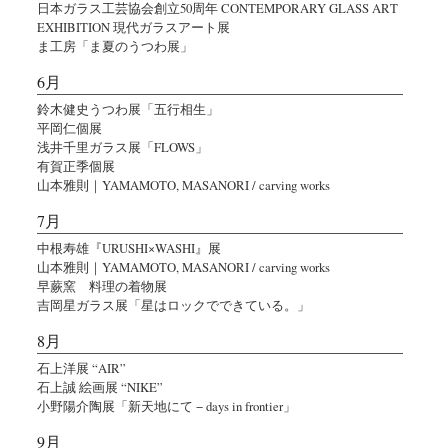
日本ガラス工芸協会創立50周年 CONTEMPORARY GLASS ART
EXHIBITION 現代ガラスアート展
ま工房「ま夏のうつわ展」
6月
鈴木健史うつわ展「五行相生」
平岡仁個展
浅井千里ガラス展「FLOWS」
有賀正季個展
山本雅則｜YAMAMOTO, MASANORI / carving works
7月
中根寿雄『URUSHI×WASHI』展
山本雅則｜YAMAMOTO, MASANORI / carving works
早蕨窯 料理の着物展
吉岡星ガラス展「星はロックでできている。」
8月
石上洋展 “AIR”
石上誠 絵画展 “NIKE”
小野陽介陶展「新天地にて − days in frontier」
9月