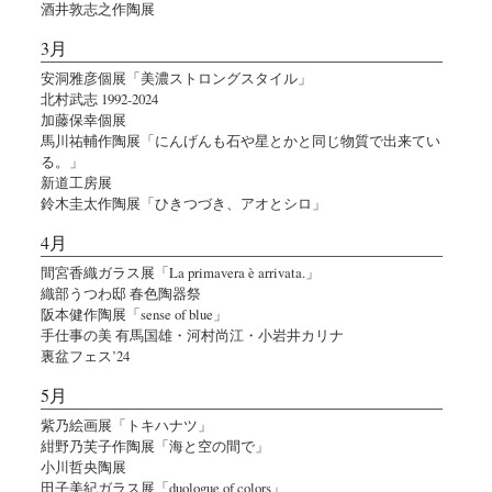
酒井敦志之作陶展
3月
安洞雅彦個展「美濃ストロングスタイル」
北村武志 1992-2024
加藤保幸個展
馬川祐輔作陶展「にんげんも石や星とかと同じ物質で出来てい
る。」
新道工房展
鈴木圭太作陶展「ひきつづき、アオとシロ」
4月
間宮香織ガラス展「La primavera è arrivata.」
織部うつわ邸 春色陶器祭
阪本健作陶展「sense of blue」
手仕事の美 有馬国雄・河村尚江・小岩井カリナ
裏盆フェス’24
5月
紫乃絵画展「トキハナツ」
紺野乃芙子作陶展「海と空の間で」
小川哲央陶展
田子美紀ガラス展「duologue of colors」