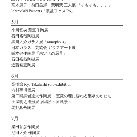
高木風子・前田昌輝・葉明慧 三人展 『そもそも、、、』
Ichirock09 Presents「裏盆フェス’26」
5月
小川哲央 薪窯作陶展
石田裕哉陶磁展
黒川大介ガラス展「amorphous」
日本ガラス工芸協会 ガラスアート展
阪本健作陶展「未定形の層景」
石田裕哉陶磁展
近藤精宏陶展
6月
高橋燎 Ryo Takahashi solo exhibition
内村宇博個展
第二回黒岩達大作陶展 ―窯変の理に委ねる継承のかたち―
土屋明之造形展 居場所～原風景～
馬野真吾陶展
7月
柴田育彦作陶展
池田大介 作陶展