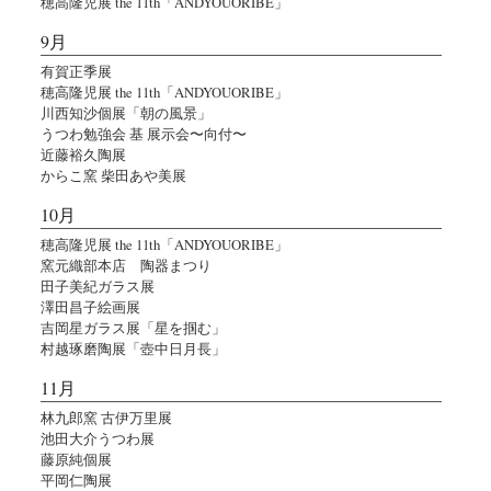
穂高隆児展 the 11th「ANDYOUORIBE」
9月
有賀正季展
穂高隆児展 the 11th「ANDYOUORIBE」
川西知沙個展「朝の風景」
うつわ勉強会 基 展示会〜向付〜
近藤裕久陶展
からこ窯 柴田あや美展
10月
穂高隆児展 the 11th「ANDYOUORIBE」
窯元織部本店 陶器まつり
田子美紀ガラス展
澤田昌子絵画展
吉岡星ガラス展「星を掴む」
村越琢磨陶展「壺中日月長」
11月
林九郎窯 古伊万里展
池田大介うつわ展
藤原純個展
平岡仁陶展