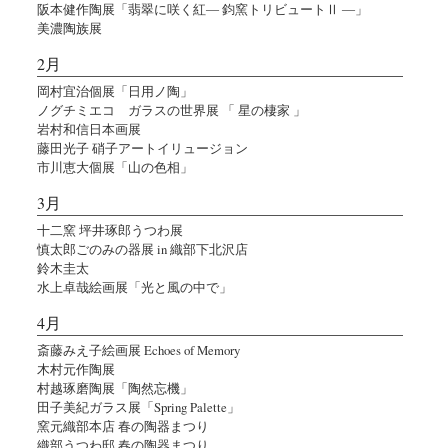
阪本健作陶展「翡翠に咲く紅― 鈞窯トリビュートⅡ ―」
美濃陶族展
2月
岡村宜治個展「日用ノ陶」
ノグチミエコ ガラスの世界展 「 星の棲家 」
岩村和信日本画展
藤田光子 硝子アートイリュージョン
市川恵大個展「山の色相」
3月
十二窯 坪井琢郎うつわ展
慎太郎ごのみの器展 in 織部下北沢店
鈴木圭太
水上卓哉絵画展「光と風の中で」
4月
斎藤みえ子絵画展 Echoes of Memory
木村元作陶展
村越琢磨陶展「陶然忘機」
田子美紀ガラス展「Spring Palette」
窯元織部本店 春の陶器まつり
織部うつわ邸 春の陶器まつり