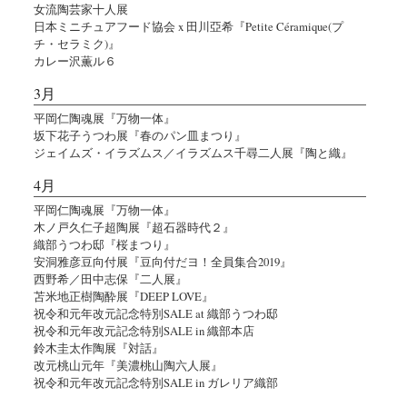
女流陶芸家十人展
日本ミニチュアフード協会 x 田川亞希『Petite Céramique(プ
チ・セラミク)』
カレー沢薫ル６
3月
平岡仁陶魂展『万物一体』
坂下花子うつわ展『春のパン皿まつり』
ジェイムズ・イラズムス／イラズムス千尋二人展『陶と織』
4月
平岡仁陶魂展『万物一体』
木ノ戸久仁子超陶展『超石器時代２』
織部うつわ邸『桜まつり』
安洞雅彦豆向付展『豆向付だヨ！全員集合2019』
西野希／田中志保『二人展』
苫米地正樹陶酔展『DEEP LOVE』
祝令和元年改元記念特別SALE at 織部うつわ邸
祝令和元年改元記念特別SALE in 織部本店
鈴木圭太作陶展『対話』
改元桃山元年『美濃桃山陶六人展』
祝令和元年改元記念特別SALE in ガレリア織部