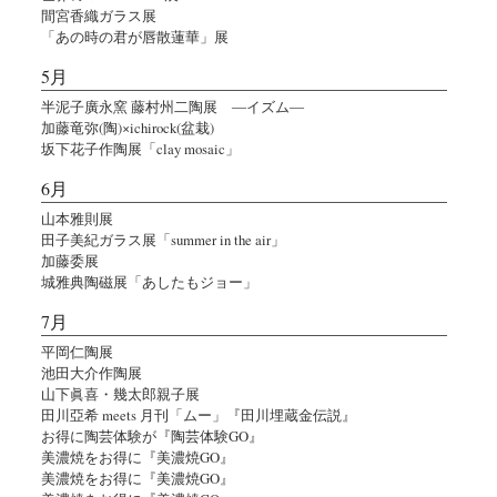
間宮香織ガラス展
「あの時の君が唇散蓮華」展
5月
半泥子廣永窯 藤村州二陶展 ―イズム―
加藤竜弥(陶)×ichirock(盆栽)
坂下花子作陶展「clay mosaic」
6月
山本雅則展
田子美紀ガラス展「summer in the air」
加藤委展
城雅典陶磁展「あしたもジョー」
7月
平岡仁陶展
池田大介作陶展
山下眞喜・幾太郎親子展
田川亞希 meets 月刊「ムー」『田川埋蔵金伝説』
お得に陶芸体験が『陶芸体験GO』
美濃焼をお得に『美濃焼GO』
美濃焼をお得に『美濃焼GO』