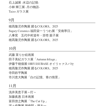
石上誠展 -水辺の記憶-
小林 輝三展 -月の物語-
Taizo ガラス展
9月
穂髙隆児作陶展 躍るCOLORS。2025
Sugary Ceramics 福田栄一うつわ展「安南寧日」
八事窯 五代中村道年・崇壱 親子展
穂髙隆児作陶展 躍るCOLORS。2025
10月
武藤 茉りか絵画展
田子美紀ガラス展「Autumn foliage」
伊藤千穂個展 OIRYÁSUBASE オイリャァスバセ
穂髙隆児作陶展 躍るCOLORS。2025
寺田鉄平陶展
市川恵大陶展「白の記憶、青の情景」
11月
浅井美恵子展～灯～
加藤眞惠 日本画展
富田啓之陶展「The Cut Up.」
泥々作陶展 堀俊郎・堀太一