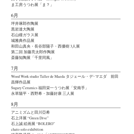
ま工房うつわ展「ま？」
6月
坪井琢郎作陶展
黒岩達大陶展
石山瞳ガラス展
城雅典作品展
和田山真央・長谷部陽子・西優樹 3人展
第二回 加藤亮太郎作陶展
斎藤知陶展「千里同風」
7月
Wood Work studio Taller de Maeda タジェール・デ･マエダ 前田
昌輝作品展
Sugary Ceramics 福田栄一うつわ展「安南手」
永草陽平・西野希・加藤好康 三人展
8月
アニミズムと田川亞希
石上洋展 “Green Dive”
石上誠 絵画展 “BOLERO”
chato solo exhibition