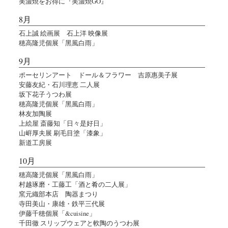
美濃焼をお得に『美濃焼GO』
8月
石上誠 絵画展 石上洋 映像展
穂高隆児個展「黑風白雨」
9月
ポーセリンアート ドール＆フラワー 吉原惠美子展
安藤友紀・石川理恵 二人展
坂下花子うつわ展
穂高隆児個展「黑風白雨」
林友加陶展
上絵屋 斎藤知「日々是好日」
山㟁厚夫展 刷毛目塗「漆象」
新道工房展
10月
穂高隆児個展「黑風白雨」
村越琢磨・工藤工「酒と肴の二人展」
窯元織部本店 陶器まつり
寺田美山・康雄・鉄平三代展
伊藤千穂個展「&cuisine」
千田徹 スリップウェアと軟陶のうつわ展