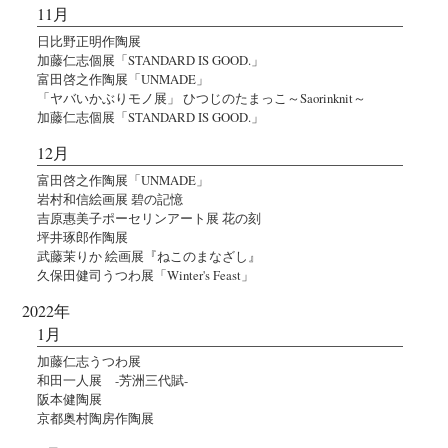
11月
日比野正明作陶展
加藤仁志個展「STANDARD IS GOOD.」
富田啓之作陶展「UNMADE」
「ヤバいかぶりモノ展」 ひつじのたまっこ～Saorinknit～
加藤仁志個展「STANDARD IS GOOD.」
12月
富田啓之作陶展「UNMADE」
岩村和信絵画展 碧の記憶
吉原惠美子ポーセリンアート展 花の刻
坪井琢郎作陶展
武藤茉りか 絵画展『ねこのまなざし』
久保田健司うつわ展「Winter's Feast」
2022年
1月
加藤仁志うつわ展
和田一人展 -芳洲三代賦-
阪本健陶展
京都奥村陶房作陶展