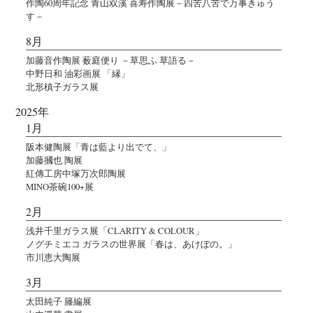
作陶60周年記念 青山双溪 喜寿作陶展－四苦八苦で万事きゅう
す－
8月
加藤音作陶展 薮庭便り －草思ふ 草語る－
中野日和 油彩画展 「縁」
北形槙子ガラス展
2025年
1月
阪本健陶展「青は藍より出でて、」
加藤摑也 陶展
紅傳工房中塚万次郎陶展
MINO茶碗100+展
2月
浅井千里ガラス展「CLARITY & COLOUR」
ノグチミエコ ガラスの世界展「春は、あけぼの。」
市川恵大陶展
3月
太田純子 籐編展