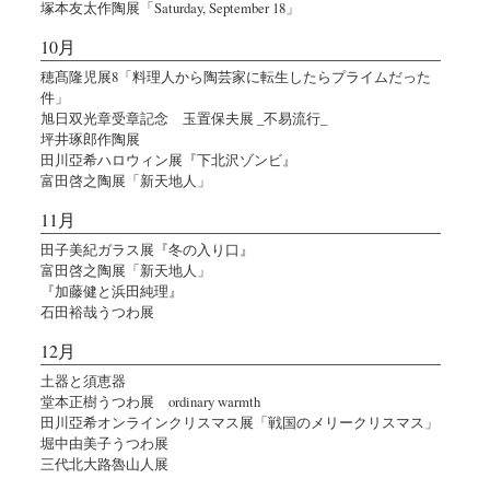
塚本友太作陶展「Saturday, September 18」
10月
穂髙隆児展8「料理人から陶芸家に転生したらプライムだった
件」
旭日双光章受章記念 玉置保夫展 _不易流行_
坪井琢郎作陶展
田川亞希ハロウィン展『下北沢ゾンビ』
富田啓之陶展「新天地人」
11月
田子美紀ガラス展『冬の入り口』
富田啓之陶展「新天地人」
『加藤健と浜田純理』
石田裕哉うつわ展
12月
土器と須恵器
堂本正樹うつわ展 ordinary warmth
田川亞希オンラインクリスマス展「戦国のメリークリスマス」
堀中由美子うつわ展
三代北大路魯山人展