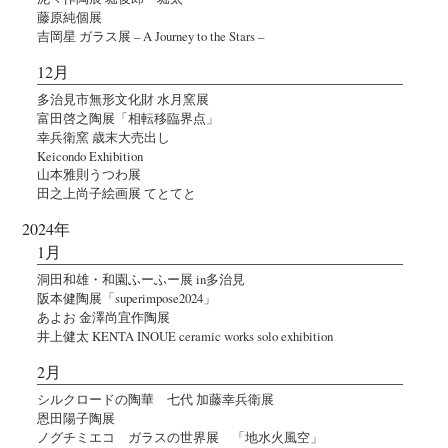
藤原純個展
吉岡星 ガラス展 – A Journey to the Stars –
12月
多治見市無形文化財 水月窯展
富田啓之陶展「相転移臨界点」
幸兵衛窯 歳末大売出し
Keicondo Exhibition
山本雅則うつわ展
田之上尚子絵画展 てとてと
2024年
1月
洞田和雄・和園ふーふー展 in多治見
阪本健陶展「superimpose2024」
あよお 金澤尚宜作陶展
井上健太 KENTA INOUE ceramic works solo exhibition
2月
シルクロードの陶華 七代 加藤幸兵衛展
恩田陽子陶展
ノグチミエコ ガラスの世界展 「地水火風空」