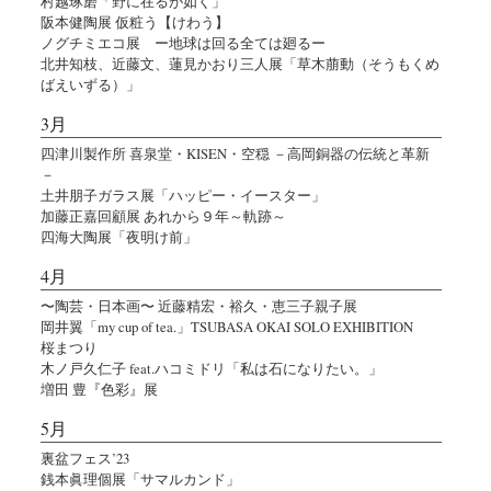
村越琢磨「野に在るが如く」
阪本健陶展 仮粧う【けわう】
ノグチミエコ展 ー地球は回る全ては廻るー
北井知枝、近藤文、蓮見かおり三人展「草木萠動（そうもくめ
ばえいずる）」
3月
四津川製作所 喜泉堂・KISEN・空穏 －高岡銅器の伝統と革新
－
土井朋子ガラス展「ハッピー・イースター」
加藤正嘉回顧展 あれから９年～軌跡～
四海大陶展「夜明け前」
4月
〜陶芸・日本画〜 近藤精宏・裕久・恵三子親子展
岡井翼「my cup of tea.」TSUBASA OKAI SOLO EXHIBITION
桜まつり
木ノ戸久仁子 feat.ハコミドリ「私は石になりたい。」
増田 豊『色彩』展
5月
裏盆フェス’23
銭本眞理個展「サマルカンド」