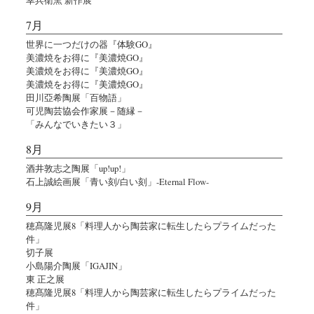
7月
世界に一つだけの器『体験GO』
美濃焼をお得に『美濃焼GO』
美濃焼をお得に『美濃焼GO』
美濃焼をお得に『美濃焼GO』
田川亞希陶展「百物語」
可児陶芸協会作家展－随縁－
「みんなでいきたい３」
8月
酒井敦志之陶展「up!up!」
石上誠絵画展「青い刻/白い刻」-Eternal Flow-
9月
穂髙隆児展8「料理人から陶芸家に転生したらプライムだった
件」
切子展
小島陽介陶展「IGAJIN」
東 正之展
穂髙隆児展8「料理人から陶芸家に転生したらプライムだった
件」