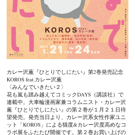
カレー沢薫『ひとりでしにたい』第2巻発売記念
KOROS feat.カレー沢薫
〈みんなでいきたい２〉
花も嵐も踏み越えてコミックDAYS（講談社）で
連載中。大車輪漫画家兼コラムニスト・カレー沢
薫『ひとりでしにたい』の第２巻が１月２１日待
望発売。発売当日より、カレー沢系女性作家ユニ
ット「KOROS」による猫度&カレー沢度高めなコ
ラボ展をふたたび開催です。第２巻お買い上げの