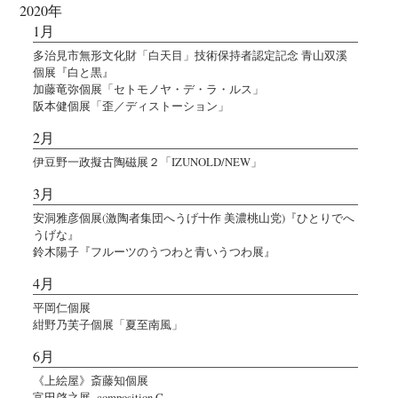
2020年
1月
多治見市無形文化財「白天目」技術保持者認定記念 青山双溪
個展『白と黒』
加藤竜弥個展「セトモノヤ・デ・ラ・ルス」
阪本健個展「歪／ディストーション」
2月
伊豆野一政擬古陶磁展２「IZUNOLD/NEW」
3月
安洞雅彦個展(激陶者集団へうげ十作 美濃桃山党)『ひとりでへ
うげな』
鈴木陽子『フルーツのうつわと青いうつわ展』
4月
平岡仁個展
紺野乃芙子個展「夏至南風」
6月
《上絵屋》斎藤知個展
富田啓之展 -composition C-