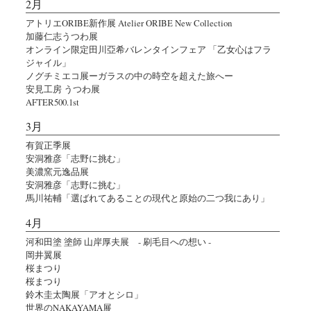
2月
アトリエORIBE新作展 Atelier ORIBE New Collection
加藤仁志うつわ展
オンライン限定田川亞希バレンタインフェア 「乙女心はフラ
ジャイル」
ノグチミエコ展ーガラスの中の時空を超えた旅へー
安見工房 うつわ展
AFTER500.1st
3月
有賀正季展
安洞雅彦「志野に挑む」
美濃窯元逸品展
安洞雅彦「志野に挑む」
馬川祐輔「選ばれてあることの現代と原始の二つ我にあり」
4月
河和田塗 塗師 山岸厚夫展 - 刷毛目への想い -
岡井翼展
桜まつり
桜まつり
鈴木圭太陶展「アオとシロ」
世界のNAKAYAMA展