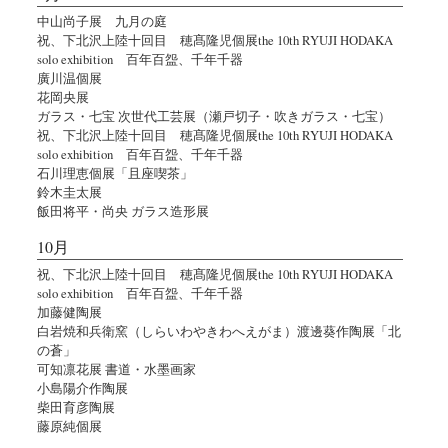
中山尚子展 九月の庭
祝、下北沢上陸十回目 穂髙隆児個展the 10th RYUJI HODAKA
solo exhibition 百年百盌、千年千器
廣川温個展
花岡央展
ガラス・七宝 次世代工芸展（瀬戸切子・吹きガラス・七宝）
祝、下北沢上陸十回目 穂髙隆児個展the 10th RYUJI HODAKA
solo exhibition 百年百盌、千年千器
石川理恵個展「且座喫茶」
鈴木圭太展
飯田将平・尚央 ガラス造形展
10月
祝、下北沢上陸十回目 穂髙隆児個展the 10th RYUJI HODAKA
solo exhibition 百年百盌、千年千器
加藤健陶展
白岩焼和兵衛窯（しらいわやきわへえがま）渡邊葵作陶展「北
の蒼」
可知凛花展 書道・水墨画家
小島陽介作陶展
柴田育彦陶展
藤原純個展