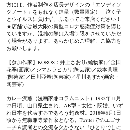
方には、作者制作＆店長デザインの「エソディソ
グノート」をもれなく進呈（数量限定）。泣く子
とウイルスに負けず、ふるってご来店ください！
★店舗では最大限の新型コロナ感染症対策を講じ
ていますが、混雑の際は入場制限をさせていただ
く場合があります。あらかじめご理解、ご協力を
お願いします。
【参加作家】KOROS：井上さおり(編物家)／金田
花季(画家)／シマムラヒカリ(陶芸家)／銭本眞理
(陶芸家)／田川亞希(陶芸家)／星川あすか(画家・
陶芸家)
カレー沢薫（漫画家兼コラムニスト）1982年11月
22日頃、山口県生まれ。AB型・女性・既婚。いず
れ日本を代表するであろう超逸材。2018年6月1日
頃から無職兼専業作家となる。Twitterでのエゴサ
ーチ＆読者との交流を欠かさない『ひとりでしに