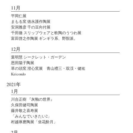
11月
平岡仁展
まもる窯 徳永護作陶展
安洞雅彦 千の豆向付展
千田徹 スリップウェアと軟陶のうつわ展
富田啓之作陶展 ギンギラ系、野獣派。
12月
葉明慧 シークレット・ガーデン
恩田陽子陶展
草の頭窯 澄心窯展 青山禮三・双渓・健祐
Keicondo
2021年
1月
川合正樹 『灰釉の世界』
久保田健司陶展
藤井敬之喜寿展
「みんなでいきたい2」
村越琢磨陶展「坐花酔月」
2月