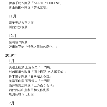
伊藤千穂作陶展「ALL THAT DIGEST」
青山鉄郎作陶展『碧水紫明』
11月
田子美紀ガラス展
川西知沙個展
12月
葉明慧作陶展
苫米地正樹「情熱と耐熱の愛だ。」
2019年
1月
美濃玉山窯 玉置保夫『一門展』
村越琢磨作陶展『酒中日記 -名古屋栄編-』
鈴木陽子陶展『春を迎える器』
美濃玉山窯 玉置保夫『一門展』
酒井敦志之陶展『土のぬくもり』
四代目桂山窯和田和文作陶展
馬川祐輔うつわ展
2月