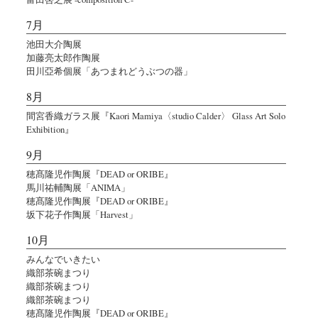
7月
池田大介陶展
加藤亮太郎作陶展
田川亞希個展「あつまれどうぶつの器」
8月
間宮香織ガラス展『Kaori Mamiya〈studio Calder〉 Glass Art Solo
Exhibition』
9月
穂髙隆児作陶展『DEAD or ORIBE』
馬川祐輔陶展「ANIMA」
穂髙隆児作陶展『DEAD or ORIBE』
坂下花子作陶展「Harvest」
10月
みんなでいきたい
織部茶碗まつり
織部茶碗まつり
織部茶碗まつり
穂髙隆児作陶展『DEAD or ORIBE』