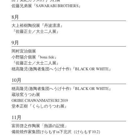
佐藤兄弟展『SAWARABI BROTHERS』
8月
大上裕樹陶倪展『丹波凛凛』
『佐藤正士／大士二人展』
9月
岡村宜治個展
小野陽介個展『bona fide』
『佐藤正士／大士二人展』
穂高隆児(激陶者集団へうげ十作)『BLACK OR WHITE』
10月
穂高隆児(激陶者集団へうげ十作)『BLACK OR WHITE』
蔵珍窯うつわ展
ORIBE CHAWANMATSURI 2019
堂本正樹『くらしのうつわ展』
11月
富田啓之作陶展「熱源の記憶」
備前焼作家集団けらもすin下北沢（けらもす10.2）