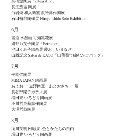
高橋燎陶展「integration」
長江惣吉 陶展
白岩焼 和兵衛窯 渡邊葵作陶展
石田裕哉陶磁展 Hiroya Ishida Solo Exhibition
6月
書道 水墨画 可知凛花展
紺野乃芙子陶展「Petrichor」
池田くみ子絵画展 愛おしいまなざし
出版記念 Salon de KAGO「山葡萄で編むかごバッグ」
7月
平岡仁陶展
MIMA JAPAN 絵画展
あよお ー 金澤尚宜・あよおさち ー 展
長谷部陽子ガラス展
増田豊 いろどり陶画展
小川哲央薪窯作陶展
大澤哲哉陶展
8月
滝川英明 回顧展 -色とかたちの自由-
増田豊 いろどり陶画展