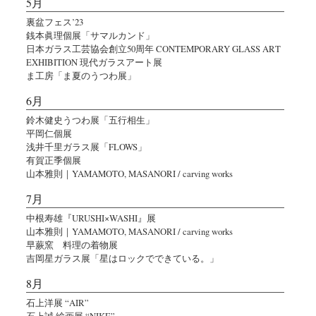
5月
裏盆フェス’23
銭本眞理個展「サマルカンド」
日本ガラス工芸協会創立50周年 CONTEMPORARY GLASS ART
EXHIBITION 現代ガラスアート展
ま工房「ま夏のうつわ展」
6月
鈴木健史うつわ展「五行相生」
平岡仁個展
浅井千里ガラス展「FLOWS」
有賀正季個展
山本雅則｜YAMAMOTO, MASANORI / carving works
7月
中根寿雄『URUSHI×WASHI』展
山本雅則｜YAMAMOTO, MASANORI / carving works
早蕨窯 料理の着物展
吉岡星ガラス展「星はロックでできている。」
8月
石上洋展 “AIR”
石上誠 絵画展 “NIKE”