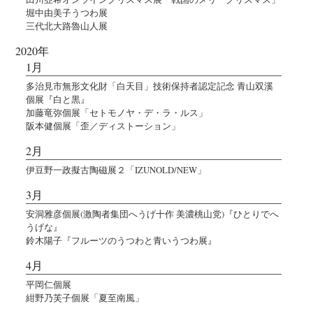
堀中由美子うつわ展
三代北大路魯山人展
2020年
1月
多治見市無形文化財「白天目」技術保持者認定記念 青山双溪
個展『白と黒』
加藤竜弥個展「セトモノヤ・デ・ラ・ルス」
阪本健個展「歪／ディストーション」
2月
伊豆野一政擬古陶磁展２「IZUNOLD/NEW」
3月
安洞雅彦個展(激陶者集団へうげ十作 美濃桃山党)『ひとりでへ
うげな』
鈴木陽子『フルーツのうつわと青いうつわ展』
4月
平岡仁個展
紺野乃芙子個展「夏至南風」