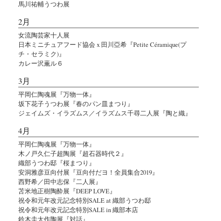
馬川祐輔うつわ展
2月
女流陶芸家十人展
日本ミニチュアフード協会 x 田川亞希『Petite Céramique(プ
チ・セラミク)』
カレー沢薫ル６
3月
平岡仁陶魂展『万物一体』
坂下花子うつわ展『春のパン皿まつり』
ジェイムズ・イラズムス／イラズムス千尋二人展『陶と織』
4月
平岡仁陶魂展『万物一体』
木ノ戸久仁子超陶展『超石器時代２』
織部うつわ邸『桜まつり』
安洞雅彦豆向付展『豆向付だヨ！全員集合2019』
西野希／田中志保『二人展』
苫米地正樹陶酔展『DEEP LOVE』
祝令和元年改元記念特別SALE at 織部うつわ邸
祝令和元年改元記念特別SALE in 織部本店
鈴木圭太作陶展『対話』