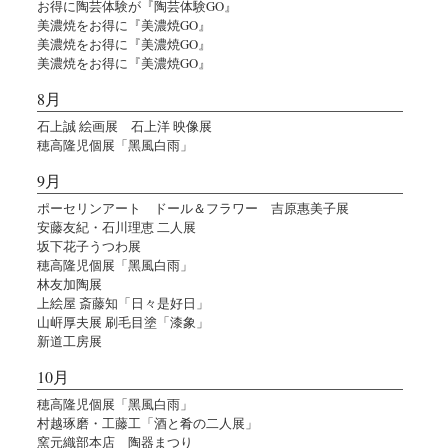
お得に陶芸体験が『陶芸体験GO』
美濃焼をお得に『美濃焼GO』
美濃焼をお得に『美濃焼GO』
美濃焼をお得に『美濃焼GO』
8月
石上誠 絵画展 石上洋 映像展
穂高隆児個展「黑風白雨」
9月
ポーセリンアート ドール＆フラワー 吉原惠美子展
安藤友紀・石川理恵 二人展
坂下花子うつわ展
穂高隆児個展「黑風白雨」
林友加陶展
上絵屋 斎藤知「日々是好日」
山㟁厚夫展 刷毛目塗「漆象」
新道工房展
10月
穂高隆児個展「黑風白雨」
村越琢磨・工藤工「酒と肴の二人展」
窯元織部本店 陶器まつり