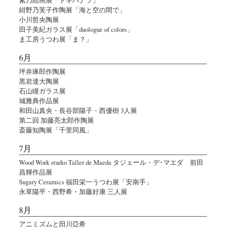
紺野乃芙子作陶展「海と空の間で」
小川哲央陶展
田子美紀ガラス展「duologue of colors」
ま工房うつわ展「ま？」
6月
坪井琢郎作陶展
黒岩達大陶展
石山瞳ガラス展
城雅典作品展
和田山真央・長谷部陽子・西優樹 3人展
第二回 加藤亮太郎作陶展
斎藤知陶展「千里同風」
7月
Wood Work studio Taller de Maeda タジェール・デ･マエダ 前田
昌輝作品展
Sugary Ceramics 福田栄一うつわ展「安南手」
永草陽平・西野希・加藤好康 三人展
8月
アニミズムと田川亞希