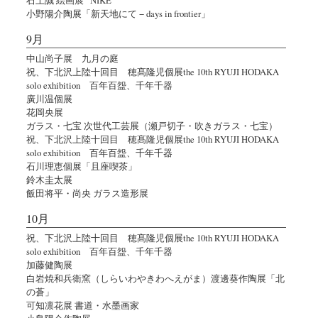
小野陽介陶展「新天地にて − days in frontier」
9月
中山尚子展 九月の庭
祝、下北沢上陸十回目 穂髙隆児個展the 10th RYUJI HODAKA
solo exhibition 百年百盌、千年千器
廣川温個展
花岡央展
ガラス・七宝 次世代工芸展（瀬戸切子・吹きガラス・七宝）
祝、下北沢上陸十回目 穂髙隆児個展the 10th RYUJI HODAKA
solo exhibition 百年百盌、千年千器
石川理恵個展「且座喫茶」
鈴木圭太展
飯田将平・尚央 ガラス造形展
10月
祝、下北沢上陸十回目 穂髙隆児個展the 10th RYUJI HODAKA
solo exhibition 百年百盌、千年千器
加藤健陶展
白岩焼和兵衛窯（しらいわやきわへえがま）渡邊葵作陶展「北
の蒼」
可知凛花展 書道・水墨画家