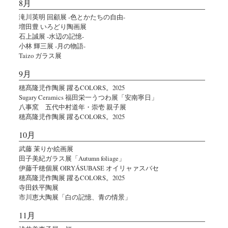
8月
滝川英明 回顧展 -色とかたちの自由-
増田豊 いろどり陶画展
石上誠展 -水辺の記憶-
小林 輝三展 -月の物語-
Taizo ガラス展
9月
穂髙隆児作陶展 躍るCOLORS。2025
Sugary Ceramics 福田栄一うつわ展「安南寧日」
八事窯 五代中村道年・崇壱 親子展
穂髙隆児作陶展 躍るCOLORS。2025
10月
武藤 茉りか絵画展
田子美紀ガラス展「Autumn foliage」
伊藤千穂個展 OIRYÁSUBASE オイリャァスバセ
穂髙隆児作陶展 躍るCOLORS。2025
寺田鉄平陶展
市川恵大陶展「白の記憶、青の情景」
11月