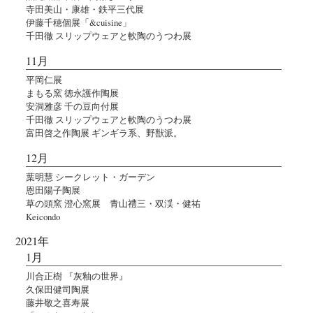
寺田美山・康雄・鉄平三代展
伊藤千穂個展「&cuisine」
千田徹 スリップウェアと軟陶のうつわ展
11月
平岡仁展
まもる窯 徳永護作陶展
安洞雅彦 千の豆向付展
千田徹 スリップウェアと軟陶のうつわ展
富田啓之作陶展 ギンギラ系、野獣派。
12月
葉明慧 シークレット・ガーデン
恩田陽子陶展
草の頭窯 澄心窯展 青山禮三・双渓・健祐
Keicondo
2021年
1月
川合正樹 『灰釉の世界』
久保田健司陶展
藤井敬之喜寿展