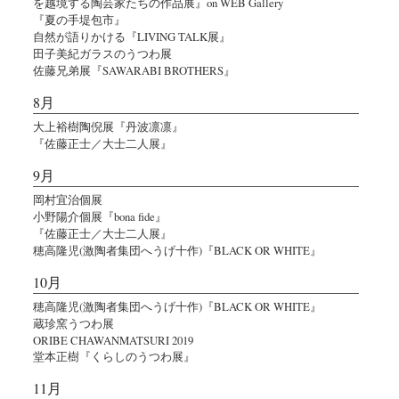
を越境する陶芸家たちの作品展』on WEB Gallery
『夏の手堤包市』
自然が語りかける『LIVING TALK展』
田子美紀ガラスのうつわ展
佐藤兄弟展『SAWARABI BROTHERS』
8月
大上裕樹陶倪展『丹波凛凛』
『佐藤正士／大士二人展』
9月
岡村宜治個展
小野陽介個展『bona fide』
『佐藤正士／大士二人展』
穂高隆児(激陶者集団へうげ十作)『BLACK OR WHITE』
10月
穂高隆児(激陶者集団へうげ十作)『BLACK OR WHITE』
蔵珍窯うつわ展
ORIBE CHAWANMATSURI 2019
堂本正樹『くらしのうつわ展』
11月