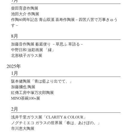
柴田育彦作陶展
池田大介 作陶展
作陶60周年記念 青山双溪 喜寿作陶展－四苦八苦で万事きゅう
す－
8月
加藤音作陶展 薮庭便り －草思ふ 草語る－
中野日和 油彩画展 「縁」
北形槙子ガラス展
2025年
1月
阪本健陶展「青は藍より出でて、」
加藤摑也 陶展
紅傳工房中塚万次郎陶展
MINO茶碗100+展
2月
浅井千里ガラス展「CLARITY & COLOUR」
ノグチミエコ ガラスの世界展「春は、あけぼの。」
市川恵大陶展