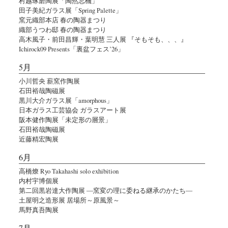
村越琢磨陶展「陶然忘機」
田子美紀ガラス展「Spring Palette」
窯元織部本店 春の陶器まつり
織部うつわ邸 春の陶器まつり
高木風子・前田昌輝・葉明慧 三人展 『そもそも、、、』
Ichirock09 Presents「裏盆フェス’26」
5月
小川哲央 薪窯作陶展
石田裕哉陶磁展
黒川大介ガラス展「amorphous」
日本ガラス工芸協会 ガラスアート展
阪本健作陶展「未定形の層景」
石田裕哉陶磁展
近藤精宏陶展
6月
高橋燎 Ryo Takahashi solo exhibition
内村宇博個展
第二回黒岩達大作陶展 ―窯変の理に委ねる継承のかたち―
土屋明之造形展 居場所～原風景～
馬野真吾陶展
7月