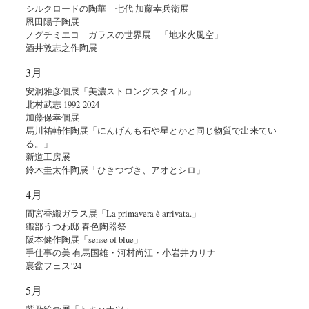
シルクロードの陶華 七代 加藤幸兵衛展
恩田陽子陶展
ノグチミエコ ガラスの世界展 「地水火風空」
酒井敦志之作陶展
3月
安洞雅彦個展「美濃ストロングスタイル」
北村武志 1992-2024
加藤保幸個展
馬川祐輔作陶展「にんげんも石や星とかと同じ物質で出来てい
る。」
新道工房展
鈴木圭太作陶展「ひきつづき、アオとシロ」
4月
間宮香織ガラス展「La primavera è arrivata.」
織部うつわ邸 春色陶器祭
阪本健作陶展「sense of blue」
手仕事の美 有馬国雄・河村尚江・小岩井カリナ
裏盆フェス’24
5月
紫乃絵画展「トキハナツ」