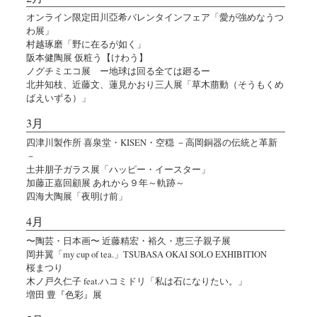
オンライン限定田川亞希バレンタインフェア「愛が強めなうつ
わ展」
村越琢磨「野に在るが如く」
阪本健陶展 仮粧う【けわう】
ノグチミエコ展 ー地球は回る全ては廻るー
北井知枝、近藤文、蓮見かおり三人展「草木萠動（そうもくめ
ばえいずる）」
3月
四津川製作所 喜泉堂・KISEN・空穏 －高岡銅器の伝統と革新
－
土井朋子ガラス展「ハッピー・イースター」
加藤正嘉回顧展 あれから９年～軌跡～
四海大陶展「夜明け前」
4月
〜陶芸・日本画〜 近藤精宏・裕久・恵三子親子展
岡井翼「my cup of tea.」TSUBASA OKAI SOLO EXHIBITION
桜まつり
木ノ戸久仁子 feat.ハコミドリ「私は石になりたい。」
増田 豊『色彩』展