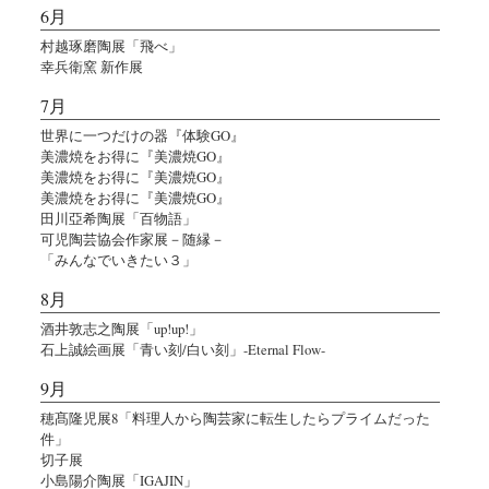
6月
村越琢磨陶展「飛べ」
幸兵衛窯 新作展
7月
世界に一つだけの器『体験GO』
美濃焼をお得に『美濃焼GO』
美濃焼をお得に『美濃焼GO』
美濃焼をお得に『美濃焼GO』
田川亞希陶展「百物語」
可児陶芸協会作家展－随縁－
「みんなでいきたい３」
8月
酒井敦志之陶展「up!up!」
石上誠絵画展「青い刻/白い刻」-Eternal Flow-
9月
穂髙隆児展8「料理人から陶芸家に転生したらプライムだった
件」
切子展
小島陽介陶展「IGAJIN」