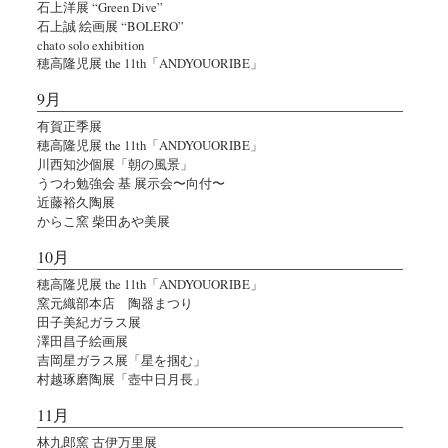
石上洋展 “Green Dive”
石上誠 絵画展 “BOLERO”
chato solo exhibition
穂高隆児展 the 11th「ANDYOUORIBE」
9月
有賀正季展
穂高隆児展 the 11th「ANDYOUORIBE」
川西知沙個展「朝の風景」
うつわ勉強会 基 展示会〜向付〜
近藤裕久陶展
からこ窯 柴田あや美展
10月
穂高隆児展 the 11th「ANDYOUORIBE」
窯元織部本店 陶器まつり
田子美紀ガラス展
澤田昌子絵画展
吉岡星ガラス展「星を掴む」
村越琢磨陶展「壺中日月長」
11月
林九郎窯 古伊万里展