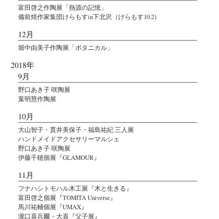
富田啓之作陶展「熱源の記憶」
備前焼作家集団けらもすin下北沢（けらもす10.2）
12月
堀中由美子作陶展「ボタニカル」
2018年
9月
野口あき子 咲陶展
葉明慧作陶展
10月
大山智子・貫井美保子・福島祐紀 三人展
ハンドメイドアクセサリーマルシェ
野口あき子 咲陶展
伊藤千穂個展『GLAMOUR』
11月
フナハシトモハル木工展『木と生きる』
富田啓之個展『TOMITA Universe』
馬川祐輔個展『UMAX』
瀧口喜兵爾・大喜『父子展』