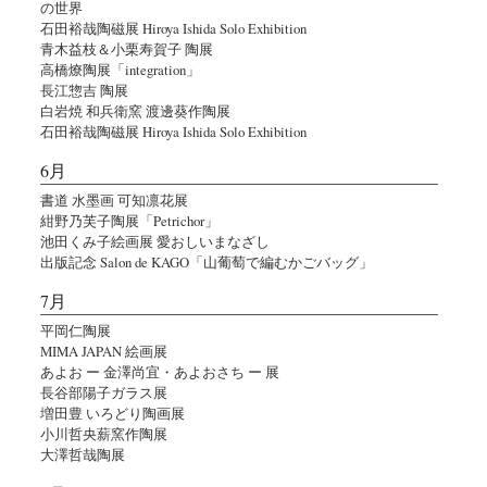
の世界
石田裕哉陶磁展 Hiroya Ishida Solo Exhibition
青木益枝＆小栗寿賀子 陶展
高橋燎陶展「integration」
長江惣吉 陶展
白岩焼 和兵衛窯 渡邊葵作陶展
石田裕哉陶磁展 Hiroya Ishida Solo Exhibition
6月
書道 水墨画 可知凛花展
紺野乃芙子陶展「Petrichor」
池田くみ子絵画展 愛おしいまなざし
出版記念 Salon de KAGO「山葡萄で編むかごバッグ」
7月
平岡仁陶展
MIMA JAPAN 絵画展
あよお ー 金澤尚宜・あよおさち ー 展
長谷部陽子ガラス展
増田豊 いろどり陶画展
小川哲央薪窯作陶展
大澤哲哉陶展