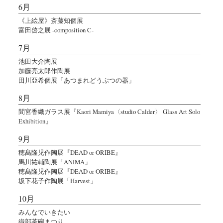
6月
《上絵屋》斎藤知個展
富田啓之展 -composition C-
7月
池田大介陶展
加藤亮太郎作陶展
田川亞希個展「あつまれどうぶつの器」
8月
間宮香織ガラス展『Kaori Mamiya〈studio Calder〉 Glass Art Solo
Exhibition』
9月
穂髙隆児作陶展『DEAD or ORIBE』
馬川祐輔陶展「ANIMA」
穂髙隆児作陶展『DEAD or ORIBE』
坂下花子作陶展「Harvest」
10月
みんなでいきたい
織部茶碗まつり