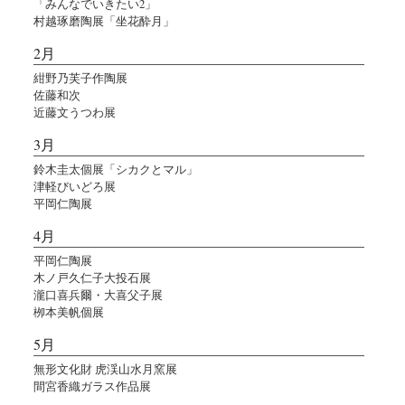
「みんなでいきたい2」
村越琢磨陶展「坐花酔月」
2月
紺野乃芙子作陶展
佐藤和次
近藤文うつわ展
3月
鈴木圭太個展「シカクとマル」
津軽びいどろ展
平岡仁陶展
4月
平岡仁陶展
木ノ戸久仁子大投石展
瀧口喜兵爾・大喜父子展
栁本美帆個展
5月
無形文化財 虎渓山水月窯展
間宮香織ガラス作品展