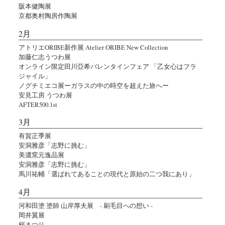
阪本健陶展
京都奥村陶房作陶展
2月
アトリエORIBE新作展 Atelier ORIBE New Collection
加藤仁志うつわ展
オンライン限定田川亞希バレンタインフェア 「乙女心はフラ
ジャイル」
ノグチミエコ展ーガラスの中の時空を超えた旅へー
安見工房 うつわ展
AFTER500.1st
3月
有賀正季展
安洞雅彦「志野に挑む」
美濃窯元逸品展
安洞雅彦「志野に挑む」
馬川祐輔「選ばれてあることの現代と原始の二つ我にあり」
4月
河和田塗 塗師 山岸厚夫展 - 刷毛目への想い -
岡井翼展
桜まつり