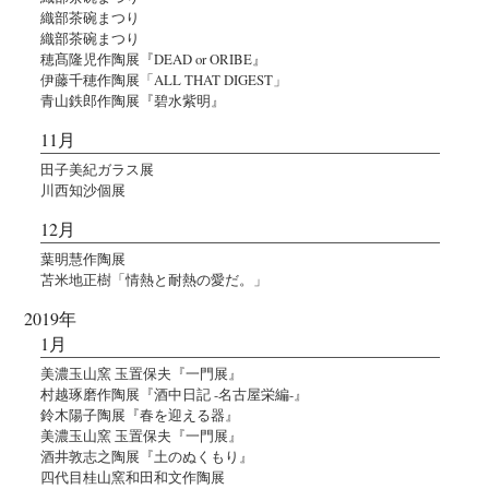
織部茶碗まつり
織部茶碗まつり
穂髙隆児作陶展『DEAD or ORIBE』
伊藤千穂作陶展「ALL THAT DIGEST」
青山鉄郎作陶展『碧水紫明』
11月
田子美紀ガラス展
川西知沙個展
12月
葉明慧作陶展
苫米地正樹「情熱と耐熱の愛だ。」
2019年
1月
美濃玉山窯 玉置保夫『一門展』
村越琢磨作陶展『酒中日記 -名古屋栄編-』
鈴木陽子陶展『春を迎える器』
美濃玉山窯 玉置保夫『一門展』
酒井敦志之陶展『土のぬくもり』
四代目桂山窯和田和文作陶展