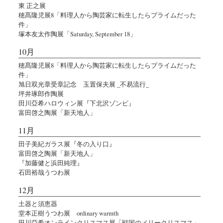
東 正之展
穂髙隆児展8「料理人から陶芸家に転生したらプライムだった
件」
塚本友太作陶展「Saturday, September 18」
10月
穂髙隆児展8「料理人から陶芸家に転生したらプライムだった
件」
旭日双光章受章記念 玉置保夫展 _不易流行_
坪井琢郎作陶展
田川亞希ハロウィン展『下北沢ゾンビ』
富田啓之陶展「新天地人」
11月
田子美紀ガラス展『冬の入り口』
富田啓之陶展「新天地人」
『加藤健と浜田純理』
石田裕哉うつわ展
12月
土器と須恵器
堂本正樹うつわ展 ordinary warmth
田川亞希オンラインクリスマス展「戦国のメリークリスマス」