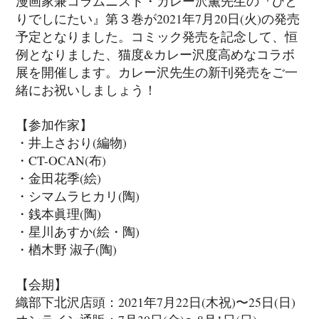
漫画家兼コラムニスト・カレー沢薫先生の『ひと
りでしにたい』第３巻が2021年7月20日(火)の発売
予定となりました。コミック発売を記念して、恒
例となりました、猫度&カレー沢度高めなコラボ
展を開催します。カレー沢先生の新刊発売をご一
緒にお祝いしましょう！
【参加作家】
・井上さおり(編物)
・CT-OCAN(布)
・金田花季(絵)
・シマムラヒカリ(陶)
・銭本眞理(陶)
・星川あすか(絵・陶)
・楢木野 淑子(陶)
【会期】
織部下北沢店頭：2021年7月22日(木祝)〜25日(日)