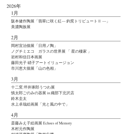
2026年
1月
阪本健作陶展「翡翠に咲く紅― 鈞窯トリビュートⅡ ―」
美濃陶族展
2月
岡村宜治個展「日用ノ陶」
ノグチミエコ ガラスの世界展 「 星の棲家 」
岩村和信日本画展
藤田光子 硝子アートイリュージョン
市川恵大個展「山の色相」
3月
十二窯 坪井琢郎うつわ展
慎太郎ごのみの器展 in 織部下北沢店
鈴木圭太
水上卓哉絵画展「光と風の中で」
4月
斎藤みえ子絵画展 Echoes of Memory
木村元作陶展