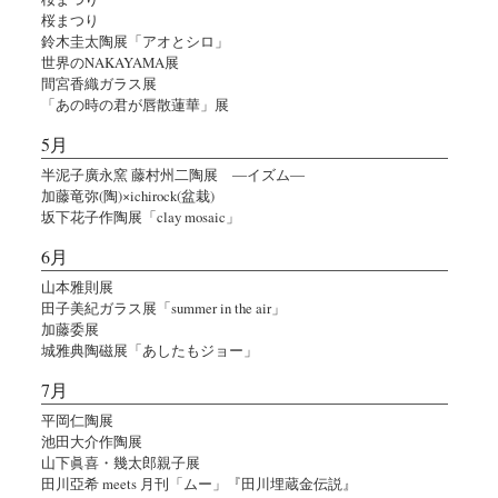
桜まつり
鈴木圭太陶展「アオとシロ」
世界のNAKAYAMA展
間宮香織ガラス展
「あの時の君が唇散蓮華」展
5月
半泥子廣永窯 藤村州二陶展 ―イズム―
加藤竜弥(陶)×ichirock(盆栽)
坂下花子作陶展「clay mosaic」
6月
山本雅則展
田子美紀ガラス展「summer in the air」
加藤委展
城雅典陶磁展「あしたもジョー」
7月
平岡仁陶展
池田大介作陶展
山下眞喜・幾太郎親子展
田川亞希 meets 月刊「ムー」『田川埋蔵金伝説』