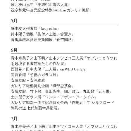
改元桃山元年『美濃桃山陶六人展』
祝令和元年改元記念特別SALE in ガレリア織部
5月
塚本友太作陶展「keep calm」
鈴木陽子個展『染付／上絵／箸置き』
青馬窯銭本眞理波斯陶展『蒼空陶路』
6月
青木寿美子／山下萌／山本テツヒコ三人展『オブジェとうつわ
を越境する陶芸家たちの作品展』
西野希／田中志保『二人展』on WEB Gallery
間宮香織『初夏のガラス展』
安藤友紀＋安洞雅彦
ガレリア織部特別企画『織部忌茶会』
安藤友紀、竹下努、奥田陶生、細川政己、丸田雄『五人展』
土井朋子ガラス展『ワンス・アポン・ア・タイム』
ガレリア織部一周年記念特別企画『作陶五十年 シルクロード
陶彩の道 七代加藤幸兵衛展』
7月
青木寿美子／山下萌／山本テツヒコ三人展『オブジェとうつわ