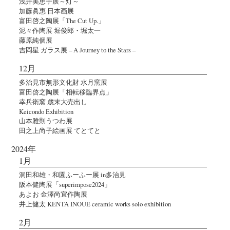
浅井美恵子展～灯～
加藤眞惠 日本画展
富田啓之陶展「The Cut Up.」
泥々作陶展 堀俊郎・堀太一
藤原純個展
吉岡星 ガラス展 – A Journey to the Stars –
12月
多治見市無形文化財 水月窯展
富田啓之陶展「相転移臨界点」
幸兵衛窯 歳末大売出し
Keicondo Exhibition
山本雅則うつわ展
田之上尚子絵画展 てとてと
2024年
1月
洞田和雄・和園ふーふー展 in多治見
阪本健陶展「superimpose2024」
あよお 金澤尚宜作陶展
井上健太 KENTA INOUE ceramic works solo exhibition
2月