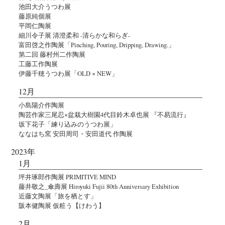
池田大介うつわ展
藤原純個展
平岡仁陶展
細川令子展 清澄柔和 -清らかな和らぎ-
富田啓之作陶展「Pinching, Pouring, Dripping, Drawing.」
第二回 藤村州二作陶展
工藤工作陶展
伊藤千穂うつわ展「OLD × NEW」
12月
小島陽介作陶展
陶芸作家三尾忍×盆栽大樹園4代目鈴木卓也展 『不易流行』
坂下花子「練り込みのうつわ展」
ななはち窯 安田周司・安田道代 作陶展
2023年
1月
坪井琢郎作陶展 PRIMITIVE MIND
藤井敬之_傘壽展 Hiroyuki Fujii 80th Anniversary Exhibition
近藤文陶展「旅を栖とす」
阪本健陶展 仮粧う【けわう】
2月