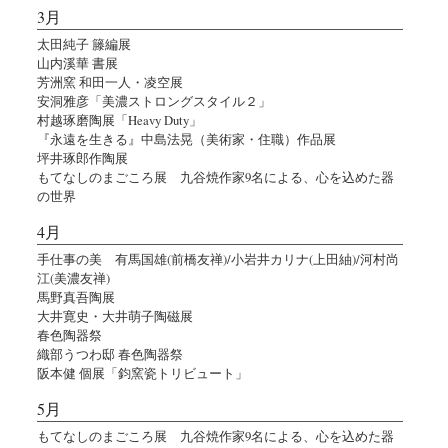
3月
太田純子 籐編展
山内溪華 書展
芳洲窯 和田一人・凌空展
安洞雅彦「美濃ストロングスタイル２」
村越琢磨陶展「Heavy Duty」
『永遠を生きる』中島法晃（美術家・住職）作品展
坪井琢郎作陶展
もてなしのまごころ展 九谷焼作家9名による、心を込めた器
の世界
4月
手仕事の美 有馬国雄(前橋友禅)/小岩井カリナ(上田紬)/河村尚
江(美濃友禅)
馬野真吾陶展
大井寛史・大井萌子陶磁展
春色陶器祭
織部うつわ邸 春色陶器祭
阪本健 個展「鈞窯瓷トリビュート」
5月
もてなしのまごころ展 九谷焼作家9名による、心を込めた器