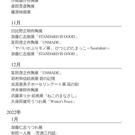
小島陽介作陶展
柴田育彦陶展
藤原純個展
11月
日比野正明作陶展
加藤仁志個展「STANDARD IS GOOD.」
富田啓之作陶展「UNMADE」
「ヤバいかぶりモノ展」 ひつじのたまっこ～Saorinknit～
加藤仁志個展「STANDARD IS GOOD.」
12月
富田啓之作陶展「UNMADE」
岩村和信絵画展 碧の記憶
吉原惠美子ポーセリンアート展 花の刻
坪井琢郎作陶展
武藤茉りか 絵画展『ねこのまなざし』
久保田健司うつわ展「Winter's Feast」
2022年
1月
加藤仁志うつわ展
和田一人展 -芳洲三代賦-