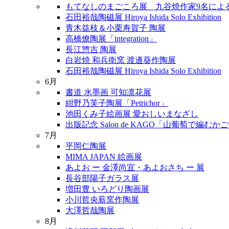
もてなしのまごころ展 九谷焼作家9名によ
石田裕哉陶磁展 Hiroya Ishida Solo Exhibition
青木益枝＆小栗寿賀子 陶展
高橋燎陶展「integration」
長江惣吉 陶展
白岩焼 和兵衛窯 渡邊葵作陶展
石田裕哉陶磁展 Hiroya Ishida Solo Exhibition
6月
書道 水墨画 可知凛花展
紺野乃芙子陶展「Petrichor」
池田くみ子絵画展 愛おしいまなざし
出版記念 Salon de KAGO「山葡萄で編む
7月
平岡仁陶展
MIMA JAPAN 絵画展
あよお ー 金澤尚宜・あよおさち ー 展
長谷部陽子ガラス展
増田豊 いろどり陶画展
小川哲央薪窯作陶展
大澤哲哉陶展
8月