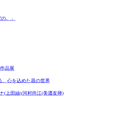
ぼの。」
作品展
る、心を込めた器の世界
(上田紬)/河村尚江(美濃友禅)