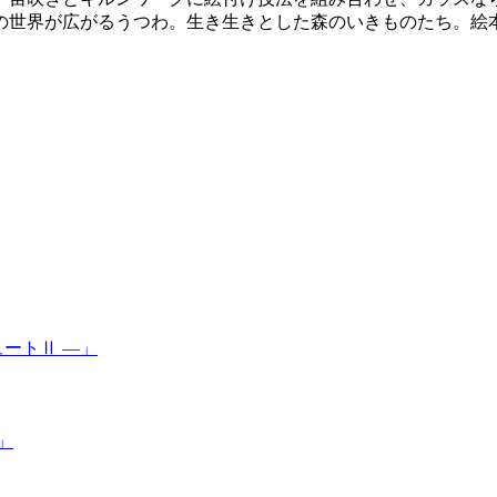
の世界が広がるうつわ。生き生きとした森のいきものたち。絵
ートⅡ ―」
」