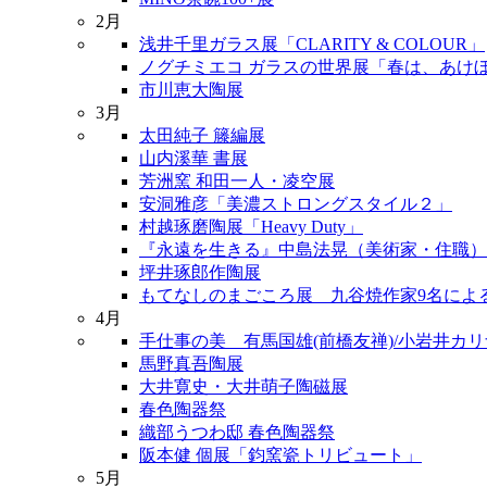
2月
浅井千里ガラス展「CLARITY & COLOUR」
ノグチミエコ ガラスの世界展「春は、あけ
市川恵大陶展
3月
太田純子 籐編展
山内溪華 書展
芳洲窯 和田一人・凌空展
安洞雅彦「美濃ストロングスタイル２」
村越琢磨陶展「Heavy Duty」
『永遠を生きる』中島法晃（美術家・住職）
坪井琢郎作陶展
もてなしのまごころ展 九谷焼作家9名によ
4月
手仕事の美 有馬国雄(前橋友禅)/小岩井カリナ
馬野真吾陶展
大井寛史・大井萌子陶磁展
春色陶器祭
織部うつわ邸 春色陶器祭
阪本健 個展「鈞窯瓷トリビュート」
5月