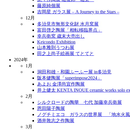
藤原純個展
吉岡星 ガラス展 – A Journey to the Stars –
12月
多治見市無形文化財 水月窯展
富田啓之陶展「相転移臨界点」
幸兵衛窯 歳末大売出し
Keicondo Exhibition
山本雅則うつわ展
田之上尚子絵画展 てとてと
2024年
1月
洞田和雄・和園ふーふー展 in多治見
阪本健陶展「superimpose2024」
あよお 金澤尚宜作陶展
井上健太 KENTA INOUE ceramic works solo exh
2月
シルクロードの陶華 七代 加藤幸兵衛展
恩田陽子陶展
ノグチミエコ ガラスの世界展 「地水火風
酒井敦志之作陶展
3月