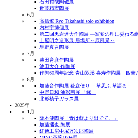
石田裕哉陶磁展
近藤精宏陶展
6月
高橋燎 Ryo Takahashi solo exhibition
内村宇博個展
第二回黒岩達大作陶展 ―窯変の理に委ねる
土屋明之造形展 居場所～原風景～
馬野真吾陶展
7月
柴田育彦作陶展
池田大介 作陶展
作陶60周年記念 青山双溪 喜寿作陶展－四
8月
加藤音作陶展 薮庭便り －草思ふ 草語る－
中野日和 油彩画展 「縁」
北形槙子ガラス展
2025年
1月
阪本健陶展「青は藍より出でて、」
加藤摑也 陶展
紅傳工房中塚万次郎陶展
MINO茶碗100+展