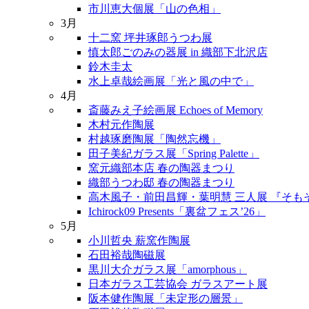
市川恵大個展「山の色相」
3月
十二窯 坪井琢郎うつわ展
慎太郎ごのみの器展 in 織部下北沢店
鈴木圭太
水上卓哉絵画展「光と風の中で」
4月
斎藤みえ子絵画展 Echoes of Memory
木村元作陶展
村越琢磨陶展「陶然忘機」
田子美紀ガラス展「Spring Palette」
窯元織部本店 春の陶器まつり
織部うつわ邸 春の陶器まつり
高木風子・前田昌輝・葉明慧 三人展 『そも
Ichirock09 Presents「裏盆フェス’26」
5月
小川哲央 薪窯作陶展
石田裕哉陶磁展
黒川大介ガラス展「amorphous」
日本ガラス工芸協会 ガラスアート展
阪本健作陶展「未定形の層景」