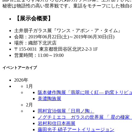
秘密は物語性の高い世界観です。童話をモチーフにした独自
【展示会概要】
土井朋子ガラス展『ワンス・アポン・ア・タイム』
会期：2019年06月22日(土)～2019年06月30日(日)
場所：織部下北沢店
〒155-0031 東京都世田谷区北沢2-2-3 1F
営業時間：11:00～19:00
イベントアーカイブ
2026年
1月
阪本健作陶展「翡翠に咲く紅― 鈞窯トリビュ
美濃陶族展
2月
岡村宜治個展「日用ノ陶」
ノグチミエコ ガラスの世界展 「 星の棲家 
岩村和信日本画展
藤田光子 硝子アートイリュージョン