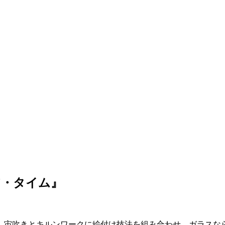
ア・タイム』
。宙吹きとキルンワークに絵付け技法を組み合わせ、ガラスな