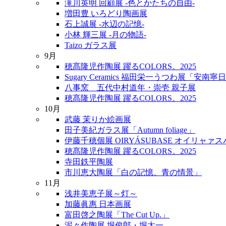
滝川英明 回顧展 -色とかたちの自由-
増田豊 いろどり陶画展
石上誠展 -水辺の記憶-
小林 輝三展 -月の物語-
Taizo ガラス展
9月
穂髙隆児作陶展 躍るCOLORS。2025
Sugary Ceramics 福田栄一うつわ展「安南寧
八事窯 五代中村道年・崇壱 親子展
穂髙隆児作陶展 躍るCOLORS。2025
10月
武藤 茉りか絵画展
田子美紀ガラス展「Autumn foliage」
伊藤千穂個展 OIRYÁSUBASE オイリャァ
穂髙隆児作陶展 躍るCOLORS。2025
寺田鉄平陶展
市川恵大陶展「白の記憶、青の情景」
11月
浅井美恵子展～灯～
加藤眞惠 日本画展
富田啓之陶展「The Cut Up.」
泥々作陶展 堀俊郎・堀太一