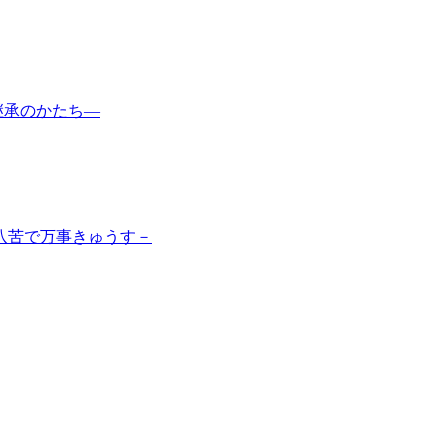
継承のかたち―
苦八苦で万事きゅうす－