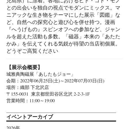
児島県）に漂着。各地におけるヒト・コト・モノ
との出会いを独自の視点でモダンにミックス。マ
ニアックな生き物をテーマにした展示「図鑑」な
ど、自然への探究心と遊び心を併せ持つ。漫画
『へうげもの』スピンオフへの参加など、ジャン
ルを超えた活動も多数。「磁器」本来の「あたた
かみ」を伝えてくれる気鋭が待望の当店初個展。
どうぞご高覧ください
【展示会概要】
城雅典陶磁展「あしたもジョー」
会期：2022年06月25日(土)～2022年07月03日(日)
場所：織部 下北沢店
〒155-0031 東京都世田谷区北沢 2-2-3-1F
営業時間：11:00～19:00
イベントアーカイブ
2026年