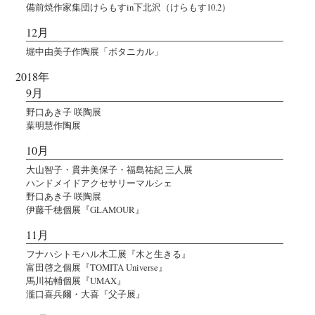
備前焼作家集団けらもすin下北沢（けらもす10.2）
12月
堀中由美子作陶展「ボタニカル」
2018年
9月
野口あき子 咲陶展
葉明慧作陶展
10月
大山智子・貫井美保子・福島祐紀 三人展
ハンドメイドアクセサリーマルシェ
野口あき子 咲陶展
伊藤千穂個展『GLAMOUR』
11月
フナハシトモハル木工展『木と生きる』
富田啓之個展『TOMITA Universe』
馬川祐輔個展『UMAX』
瀧口喜兵爾・大喜『父子展』