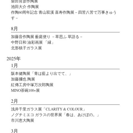
柴田育彦作陶展
池田大介 作陶展
作陶60周年記念 青山双溪 喜寿作陶展－四苦八苦で万事きゅう
す－
8月
加藤音作陶展 薮庭便り －草思ふ 草語る－
中野日和 油彩画展 「縁」
北形槙子ガラス展
2025年
1月
阪本健陶展「青は藍より出でて、」
加藤摑也 陶展
紅傳工房中塚万次郎陶展
MINO茶碗100+展
2月
浅井千里ガラス展「CLARITY & COLOUR」
ノグチミエコ ガラスの世界展「春は、あけぼの。」
市川恵大陶展
3月