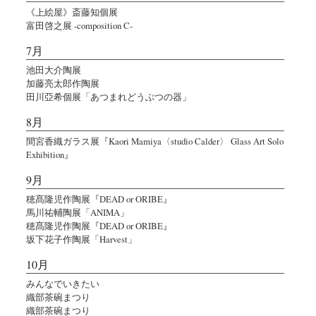
《上絵屋》斎藤知個展
富田啓之展 -composition C-
7月
池田大介陶展
加藤亮太郎作陶展
田川亞希個展「あつまれどうぶつの器」
8月
間宮香織ガラス展『Kaori Mamiya〈studio Calder〉 Glass Art Solo
Exhibition』
9月
穂髙隆児作陶展『DEAD or ORIBE』
馬川祐輔陶展「ANIMA」
穂髙隆児作陶展『DEAD or ORIBE』
坂下花子作陶展「Harvest」
10月
みんなでいきたい
織部茶碗まつり
織部茶碗まつり