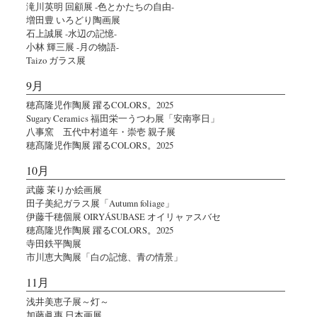
滝川英明 回顧展 -色とかたちの自由-
増田豊 いろどり陶画展
石上誠展 -水辺の記憶-
小林 輝三展 -月の物語-
Taizo ガラス展
9月
穂髙隆児作陶展 躍るCOLORS。2025
Sugary Ceramics 福田栄一うつわ展「安南寧日」
八事窯 五代中村道年・崇壱 親子展
穂髙隆児作陶展 躍るCOLORS。2025
10月
武藤 茉りか絵画展
田子美紀ガラス展「Autumn foliage」
伊藤千穂個展 OIRYÁSUBASE オイリャァスバセ
穂髙隆児作陶展 躍るCOLORS。2025
寺田鉄平陶展
市川恵大陶展「白の記憶、青の情景」
11月
浅井美恵子展～灯～
加藤眞惠 日本画展