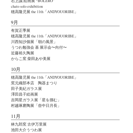
石上誠 絵画展 “BOLERO”
chato solo exhibition
穂高隆児展 the 11th「ANDYOUORIBE」
9月
有賀正季展
穂高隆児展 the 11th「ANDYOUORIBE」
川西知沙個展「朝の風景」
うつわ勉強会 基 展示会〜向付〜
近藤裕久陶展
からこ窯 柴田あや美展
10月
穂高隆児展 the 11th「ANDYOUORIBE」
窯元織部本店 陶器まつり
田子美紀ガラス展
澤田昌子絵画展
吉岡星ガラス展「星を掴む」
村越琢磨陶展「壺中日月長」
11月
林九郎窯 古伊万里展
池田大介うつわ展