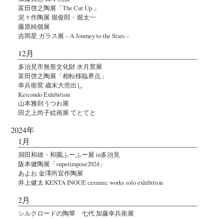
富田啓之陶展「The Cut Up.」
泥々作陶展 堀俊郎・堀太一
藤原純個展
吉岡星 ガラス展 – A Journey to the Stars –
12月
多治見市無形文化財 水月窯展
富田啓之陶展「相転移臨界点」
幸兵衛窯 歳末大売出し
Keicondo Exhibition
山本雅則うつわ展
田之上尚子絵画展 てとてと
2024年
1月
洞田和雄・和園ふーふー展 in多治見
阪本健陶展「superimpose2024」
あよお 金澤尚宜作陶展
井上健太 KENTA INOUE ceramic works solo exhibition
2月
シルクロードの陶華 七代 加藤幸兵衛展