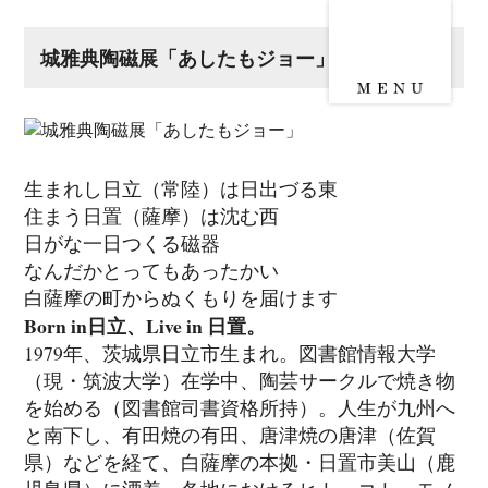
城雅典陶磁展「あしたもジョー」
生まれし日立（常陸）は日出づる東
住まう日置（薩摩）は沈む西
日がな一日つくる磁器
なんだかとってもあったかい
白薩摩の町からぬくもりを届けます
Born in日立、Live in 日置。
1979年、茨城県日立市生まれ。図書館情報大学
（現・筑波大学）在学中、陶芸サークルで焼き物
を始める（図書館司書資格所持）。人生が九州へ
と南下し、有田焼の有田、唐津焼の唐津（佐賀
県）などを経て、白薩摩の本拠・日置市美山（鹿