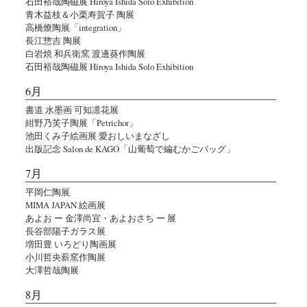
石田裕哉陶磁展 Hiroya Ishida Solo Exhibition
青木益枝＆小栗寿賀子 陶展
高橋燎陶展「integration」
長江惣吉 陶展
白岩焼 和兵衛窯 渡邊葵作陶展
石田裕哉陶磁展 Hiroya Ishida Solo Exhibition
6月
書道 水墨画 可知凛花展
紺野乃芙子陶展「Petrichor」
池田くみ子絵画展 愛おしいまなざし
出版記念 Salon de KAGO「山葡萄で編むかごバッグ」
7月
平岡仁陶展
MIMA JAPAN 絵画展
あよお ー 金澤尚宜・あよおさち ー 展
長谷部陽子ガラス展
増田豊 いろどり陶画展
小川哲央薪窯作陶展
大澤哲哉陶展
8月