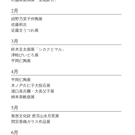
2月
紺野乃芙子作陶展
佐藤和次
近藤文うつわ展
3月
鈴木圭太個展「シカクとマル」
津軽びいどろ展
平岡仁陶展
4月
平岡仁陶展
木ノ戸久仁子大投石展
瀧口喜兵爾・大喜父子展
栁本美帆個展
5月
無形文化財 虎渓山水月窯展
間宮香織ガラス作品展
6月