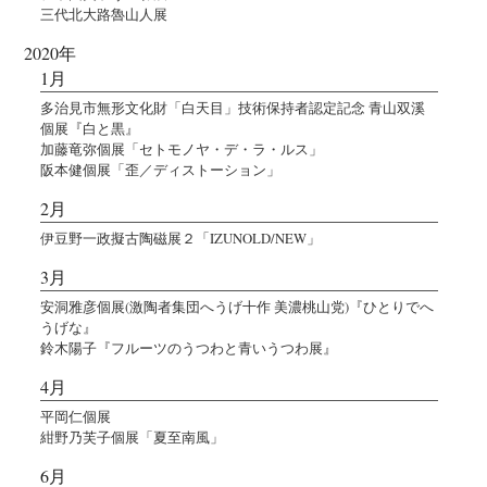
三代北大路魯山人展
2020年
1月
多治見市無形文化財「白天目」技術保持者認定記念 青山双溪
個展『白と黒』
加藤竜弥個展「セトモノヤ・デ・ラ・ルス」
阪本健個展「歪／ディストーション」
2月
伊豆野一政擬古陶磁展２「IZUNOLD/NEW」
3月
安洞雅彦個展(激陶者集団へうげ十作 美濃桃山党)『ひとりでへ
うげな』
鈴木陽子『フルーツのうつわと青いうつわ展』
4月
平岡仁個展
紺野乃芙子個展「夏至南風」
6月