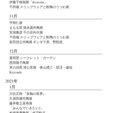
伊藤千穂個展「&cuisine」
千田徹 スリップウェアと軟陶のうつわ展
11月
平岡仁展
まもる窯 徳永護作陶展
安洞雅彦 千の豆向付展
千田徹 スリップウェアと軟陶のうつわ展
富田啓之作陶展 ギンギラ系、野獣派。
12月
葉明慧 シークレット・ガーデン
恩田陽子陶展
草の頭窯 澄心窯展 青山禮三・双渓・健祐
Keicondo
2021年
1月
川合正樹 『灰釉の世界』
久保田健司陶展
藤井敬之喜寿展
「みんなでいきたい2」
村越琢磨陶展「坐花酔月」