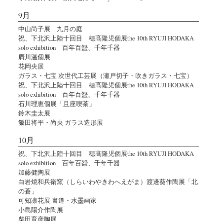
9月
中山尚子展 九月の庭
祝、下北沢上陸十回目 穂髙隆児個展the 10th RYUJI HODAKA
solo exhibition 百年百盌、千年千器
廣川温個展
花岡央展
ガラス・七宝 次世代工芸展（瀬戸切子・吹きガラス・七宝）
祝、下北沢上陸十回目 穂髙隆児個展the 10th RYUJI HODAKA
solo exhibition 百年百盌、千年千器
石川理恵個展「且座喫茶」
鈴木圭太展
飯田将平・尚央 ガラス造形展
10月
祝、下北沢上陸十回目 穂髙隆児個展the 10th RYUJI HODAKA
solo exhibition 百年百盌、千年千器
加藤健陶展
白岩焼和兵衛窯（しらいわやきわへえがま）渡邊葵作陶展「北
の蒼」
可知凛花展 書道・水墨画家
小島陽介作陶展
柴田育彦陶展