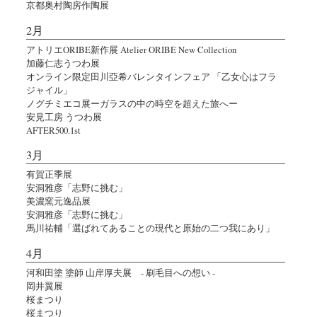
京都奥村陶房作陶展
2月
アトリエORIBE新作展 Atelier ORIBE New Collection
加藤仁志うつわ展
オンライン限定田川亞希バレンタインフェア 「乙女心はフラ
ジャイル」
ノグチミエコ展ーガラスの中の時空を超えた旅へー
安見工房 うつわ展
AFTER500.1st
3月
有賀正季展
安洞雅彦「志野に挑む」
美濃窯元逸品展
安洞雅彦「志野に挑む」
馬川祐輔「選ばれてあることの現代と原始の二つ我にあり」
4月
河和田塗 塗師 山岸厚夫展 - 刷毛目への想い -
岡井翼展
桜まつり
桜まつり