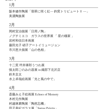
1月
阪本健作陶展「翡翠に咲く紅― 鈞窯トリビュートⅡ ―」
美濃陶族展
2月
岡村宜治個展「日用ノ陶」
ノグチミエコ ガラスの世界展 「 星の棲家 」
岩村和信日本画展
藤田光子 硝子アートイリュージョン
市川恵大個展「山の色相」
3月
十二窯 坪井琢郎うつわ展
慎太郎ごのみの器展 in 織部下北沢店
鈴木圭太
水上卓哉絵画展「光と風の中で」
4月
斎藤みえ子絵画展 Echoes of Memory
木村元作陶展
村越琢磨陶展「陶然忘機」
田子美紀ガラス展「Spring Palette」