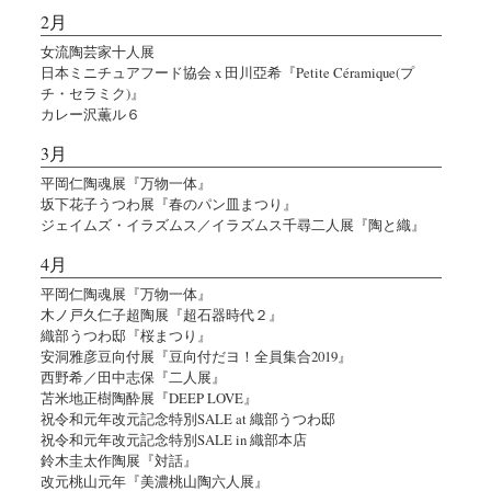
2月
女流陶芸家十人展
日本ミニチュアフード協会 x 田川亞希『Petite Céramique(プ
チ・セラミク)』
カレー沢薫ル６
3月
平岡仁陶魂展『万物一体』
坂下花子うつわ展『春のパン皿まつり』
ジェイムズ・イラズムス／イラズムス千尋二人展『陶と織』
4月
平岡仁陶魂展『万物一体』
木ノ戸久仁子超陶展『超石器時代２』
織部うつわ邸『桜まつり』
安洞雅彦豆向付展『豆向付だヨ！全員集合2019』
西野希／田中志保『二人展』
苫米地正樹陶酔展『DEEP LOVE』
祝令和元年改元記念特別SALE at 織部うつわ邸
祝令和元年改元記念特別SALE in 織部本店
鈴木圭太作陶展『対話』
改元桃山元年『美濃桃山陶六人展』