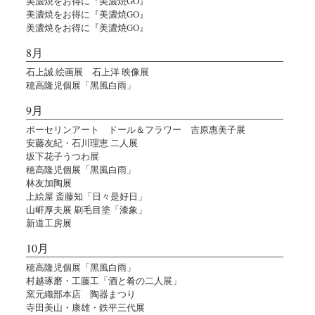
美濃焼をお得に『美濃焼GO』
美濃焼をお得に『美濃焼GO』
美濃焼をお得に『美濃焼GO』
8月
石上誠 絵画展 石上洋 映像展
穂高隆児個展「黑風白雨」
9月
ポーセリンアート ドール＆フラワー 吉原惠美子展
安藤友紀・石川理恵 二人展
坂下花子うつわ展
穂高隆児個展「黑風白雨」
林友加陶展
上絵屋 斎藤知「日々是好日」
山㟁厚夫展 刷毛目塗「漆象」
新道工房展
10月
穂高隆児個展「黑風白雨」
村越琢磨・工藤工「酒と肴の二人展」
窯元織部本店 陶器まつり
寺田美山・康雄・鉄平三代展