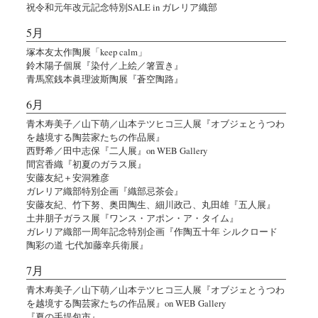
祝令和元年改元記念特別SALE in ガレリア織部
5月
塚本友太作陶展「keep calm」
鈴木陽子個展『染付／上絵／箸置き』
青馬窯銭本眞理波斯陶展『蒼空陶路』
6月
青木寿美子／山下萌／山本テツヒコ三人展『オブジェとうつわ
を越境する陶芸家たちの作品展』
西野希／田中志保『二人展』on WEB Gallery
間宮香織『初夏のガラス展』
安藤友紀＋安洞雅彦
ガレリア織部特別企画『織部忌茶会』
安藤友紀、竹下努、奥田陶生、細川政己、丸田雄『五人展』
土井朋子ガラス展『ワンス・アポン・ア・タイム』
ガレリア織部一周年記念特別企画『作陶五十年 シルクロード
陶彩の道 七代加藤幸兵衛展』
7月
青木寿美子／山下萌／山本テツヒコ三人展『オブジェとうつわ
を越境する陶芸家たちの作品展』on WEB Gallery
『夏の手堤包市』