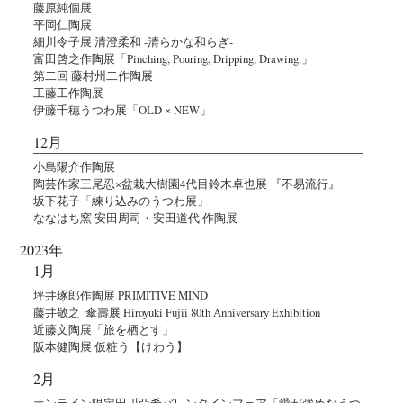
藤原純個展
平岡仁陶展
細川令子展 清澄柔和 -清らかな和らぎ-
富田啓之作陶展「Pinching, Pouring, Dripping, Drawing.」
第二回 藤村州二作陶展
工藤工作陶展
伊藤千穂うつわ展「OLD × NEW」
12月
小島陽介作陶展
陶芸作家三尾忍×盆栽大樹園4代目鈴木卓也展 『不易流行』
坂下花子「練り込みのうつわ展」
ななはち窯 安田周司・安田道代 作陶展
2023年
1月
坪井琢郎作陶展 PRIMITIVE MIND
藤井敬之_傘壽展 Hiroyuki Fujii 80th Anniversary Exhibition
近藤文陶展「旅を栖とす」
阪本健陶展 仮粧う【けわう】
2月
オンライン限定田川亞希バレンタインフェア「愛が強めなうつ