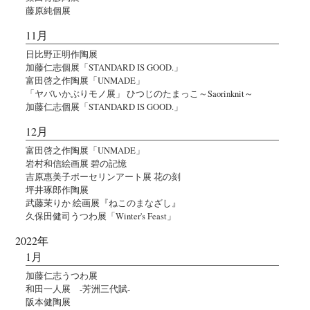
藤原純個展
11月
日比野正明作陶展
加藤仁志個展「STANDARD IS GOOD.」
富田啓之作陶展「UNMADE」
「ヤバいかぶりモノ展」 ひつじのたまっこ～Saorinknit～
加藤仁志個展「STANDARD IS GOOD.」
12月
富田啓之作陶展「UNMADE」
岩村和信絵画展 碧の記憶
吉原惠美子ポーセリンアート展 花の刻
坪井琢郎作陶展
武藤茉りか 絵画展『ねこのまなざし』
久保田健司うつわ展「Winter's Feast」
2022年
1月
加藤仁志うつわ展
和田一人展 -芳洲三代賦-
阪本健陶展