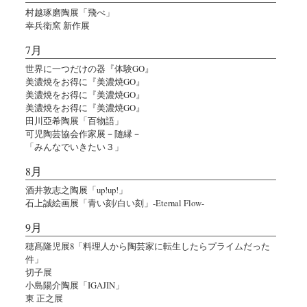
村越琢磨陶展「飛べ」
幸兵衛窯 新作展
7月
世界に一つだけの器『体験GO』
美濃焼をお得に『美濃焼GO』
美濃焼をお得に『美濃焼GO』
美濃焼をお得に『美濃焼GO』
田川亞希陶展「百物語」
可児陶芸協会作家展－随縁－
「みんなでいきたい３」
8月
酒井敦志之陶展「up!up!」
石上誠絵画展「青い刻/白い刻」-Eternal Flow-
9月
穂髙隆児展8「料理人から陶芸家に転生したらプライムだった
件」
切子展
小島陽介陶展「IGAJIN」
東 正之展