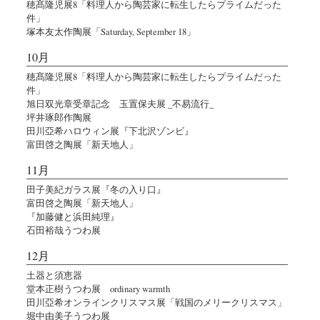
穂髙隆児展8「料理人から陶芸家に転生したらプライムだった
件」
塚本友太作陶展「Saturday, September 18」
10月
穂髙隆児展8「料理人から陶芸家に転生したらプライムだった
件」
旭日双光章受章記念 玉置保夫展 _不易流行_
坪井琢郎作陶展
田川亞希ハロウィン展『下北沢ゾンビ』
富田啓之陶展「新天地人」
11月
田子美紀ガラス展『冬の入り口』
富田啓之陶展「新天地人」
『加藤健と浜田純理』
石田裕哉うつわ展
12月
土器と須恵器
堂本正樹うつわ展 ordinary warmth
田川亞希オンラインクリスマス展「戦国のメリークリスマス」
堀中由美子うつわ展