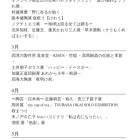
わ展」
村越琢磨「野に在るが如く」
阪本健陶展 仮粧う【けわう】
ノグチミエコ展 ー地球は回る全ては廻るー
北井知枝、近藤文、蓮見かおり三人展「草木萠動（そうもくめ
ばえいずる）」
3月
四津川製作所 喜泉堂・KISEN・空穏 －高岡銅器の伝統と革新
－
土井朋子ガラス展「ハッピー・イースター」
加藤正嘉回顧展 あれから９年～軌跡～
四海大陶展「夜明け前」
4月
〜陶芸・日本画〜 近藤精宏・裕久・恵三子親子展
岡井翼「my cup of tea.」TSUBASA OKAI SOLO EXHIBITION
桜まつり
木ノ戸久仁子 feat.ハコミドリ「私は石になりたい。」
増田 豊『色彩』展
5月