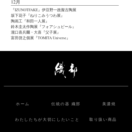
12月
『IZUNOTFAKE』伊豆野一政擬古陶展
坂下花子『ねりこみうつわ展』
陶画工『和田一人展』
鈴木圭太作陶展『フォアシュピール』
瀧口喜兵爾・大喜『父子展』
富田啓之個展『TOMITA Universe』
ホーム
伝統の器 織部
美濃焼
わたしたちが大切にしたいこと
取り扱い商品