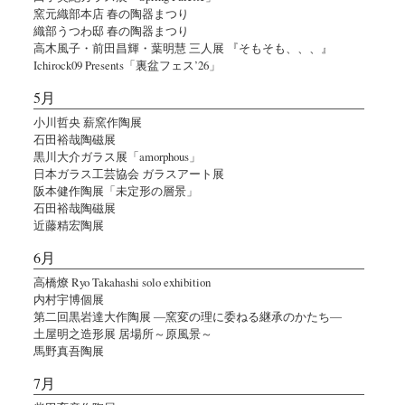
窯元織部本店 春の陶器まつり
織部うつわ邸 春の陶器まつり
高木風子・前田昌輝・葉明慧 三人展 『そもそも、、、』
Ichirock09 Presents「裏盆フェス’26」
5月
小川哲央 薪窯作陶展
石田裕哉陶磁展
黒川大介ガラス展「amorphous」
日本ガラス工芸協会 ガラスアート展
阪本健作陶展「未定形の層景」
石田裕哉陶磁展
近藤精宏陶展
6月
高橋燎 Ryo Takahashi solo exhibition
内村宇博個展
第二回黒岩達大作陶展 ―窯変の理に委ねる継承のかたち―
土屋明之造形展 居場所～原風景～
馬野真吾陶展
7月