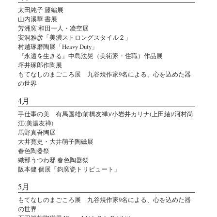
太田純子 籐編展
山内溪華 書展
芳洲窯 和田一人・凌空展
安洞雅彦「美濃ストロングスタイル２」
村越琢磨陶展「Heavy Duty」
『永遠を生きる』中島法晃（美術家・住職）作品展
坪井琢郎作陶展
もてなしのまごころ展 九谷焼作家9名による、心を込めた器
の世界
4月
手仕事の美 有馬国雄(前橋友禅)/小岩井カリナ(上田紬)/河村尚
江(美濃友禅)
馬野真吾陶展
大井寛史・大井萌子陶磁展
春色陶器祭
織部うつわ邸 春色陶器祭
阪本健 個展「鈞窯瓷トリビュート」
5月
もてなしのまごころ展 九谷焼作家9名による、心を込めた器
の世界