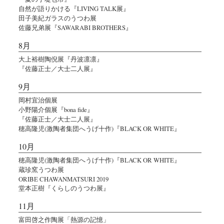
自然が語りかける『LIVING TALK展』
田子美紀ガラスのうつわ展
佐藤兄弟展『SAWARABI BROTHERS』
8月
大上裕樹陶倪展『丹波凛凛』
『佐藤正士／大士二人展』
9月
岡村宜治個展
小野陽介個展『bona fide』
『佐藤正士／大士二人展』
穂高隆児(激陶者集団へうげ十作)『BLACK OR WHITE』
10月
穂高隆児(激陶者集団へうげ十作)『BLACK OR WHITE』
蔵珍窯うつわ展
ORIBE CHAWANMATSURI 2019
堂本正樹『くらしのうつわ展』
11月
富田啓之作陶展「熱源の記憶」