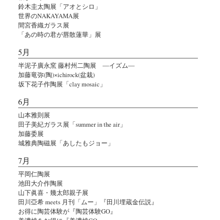
鈴木圭太陶展「アオとシロ」
世界のNAKAYAMA展
間宮香織ガラス展
「あの時の君が唇散蓮華」展
5月
半泥子廣永窯 藤村州二陶展 ―イズム―
加藤竜弥(陶)×ichirock(盆栽)
坂下花子作陶展「clay mosaic」
6月
山本雅則展
田子美紀ガラス展「summer in the air」
加藤委展
城雅典陶磁展「あしたもジョー」
7月
平岡仁陶展
池田大介作陶展
山下眞喜・幾太郎親子展
田川亞希 meets 月刊「ムー」『田川埋蔵金伝説』
お得に陶芸体験が『陶芸体験GO』