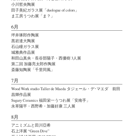
小川哲央陶展
田子美紀ガラス展「duologue of colors」
ま工房うつわ展「ま？」
6月
坪井琢郎作陶展
黒岩達大陶展
石山瞳ガラス展
城雅典作品展
和田山真央・長谷部陽子・西優樹 3人展
第二回 加藤亮太郎作陶展
斎藤知陶展「千里同風」
7月
Wood Work studio Taller de Maeda タジェール・デ･マエダ 前田
昌輝作品展
Sugary Ceramics 福田栄一うつわ展「安南手」
永草陽平・西野希・加藤好康 三人展
8月
アニミズムと田川亞希
石上洋展 “Green Dive”