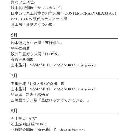
裏盆フェス’23
銭本眞理個展「サマルカンド」
日本ガラス工芸協会創立50周年 CONTEMPORARY GLASS ART
EXHIBITION 現代ガラスアート展
ま工房「ま夏のうつわ展」
6月
鈴木健史うつわ展「五行相生」
平岡仁個展
浅井千里ガラス展「FLOWS」
有賀正季個展
山本雅則｜YAMAMOTO, MASANORI / carving works
7月
中根寿雄『URUSHI×WASHI』展
山本雅則｜YAMAMOTO, MASANORI / carving works
早蕨窯 料理の着物展
吉岡星ガラス展「星はロックでできている。」
8月
石上洋展 “AIR”
石上誠 絵画展 “NIKE”
小野陽介陶展「新天地にて − days in frontier」