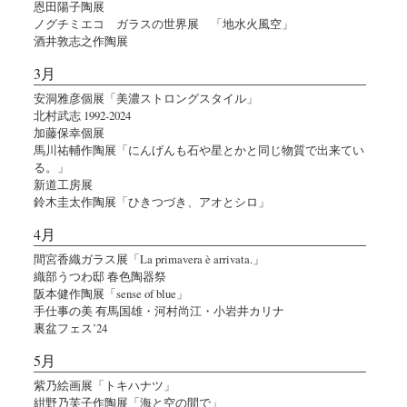
恩田陽子陶展
ノグチミエコ ガラスの世界展 「地水火風空」
酒井敦志之作陶展
3月
安洞雅彦個展「美濃ストロングスタイル」
北村武志 1992-2024
加藤保幸個展
馬川祐輔作陶展「にんげんも石や星とかと同じ物質で出来てい
る。」
新道工房展
鈴木圭太作陶展「ひきつづき、アオとシロ」
4月
間宮香織ガラス展「La primavera è arrivata.」
織部うつわ邸 春色陶器祭
阪本健作陶展「sense of blue」
手仕事の美 有馬国雄・河村尚江・小岩井カリナ
裏盆フェス’24
5月
紫乃絵画展「トキハナツ」
紺野乃芙子作陶展「海と空の間で」