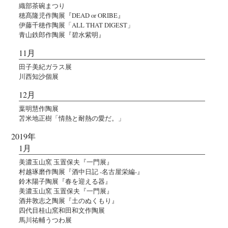
織部茶碗まつり
穂髙隆児作陶展『DEAD or ORIBE』
伊藤千穂作陶展「ALL THAT DIGEST」
青山鉄郎作陶展『碧水紫明』
11月
田子美紀ガラス展
川西知沙個展
12月
葉明慧作陶展
苫米地正樹「情熱と耐熱の愛だ。」
2019年
1月
美濃玉山窯 玉置保夫『一門展』
村越琢磨作陶展『酒中日記 -名古屋栄編-』
鈴木陽子陶展『春を迎える器』
美濃玉山窯 玉置保夫『一門展』
酒井敦志之陶展『土のぬくもり』
四代目桂山窯和田和文作陶展
馬川祐輔うつわ展