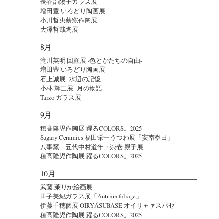
長谷部陽子ガラス展
増田豊 いろどり陶画展
小川哲央薪窯作陶展
大澤哲哉陶展
8月
滝川英明 回顧展 -色とかたちの自由-
増田豊 いろどり陶画展
石上誠展 -水辺の記憶-
小林 輝三展 -月の物語-
Taizo ガラス展
9月
穂髙隆児作陶展 躍るCOLORS。2025
Sugary Ceramics 福田栄一うつわ展「安南寧日」
八事窯 五代中村道年・崇壱 親子展
穂髙隆児作陶展 躍るCOLORS。2025
10月
武藤 茉りか絵画展
田子美紀ガラス展「Autumn foliage」
伊藤千穂個展 OIRYÁSUBASE オイリャァスバセ
穂髙隆児作陶展 躍るCOLORS。2025