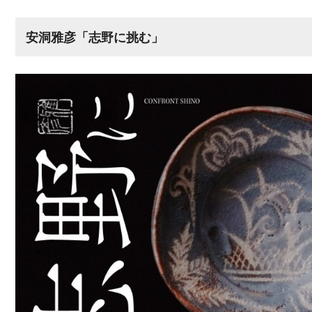
安洞雅彦「志野に挑む」