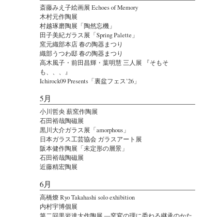
斎藤みえ子絵画展 Echoes of Memory
木村元作陶展
村越琢磨陶展「陶然忘機」
田子美紀ガラス展「Spring Palette」
窯元織部本店 春の陶器まつり
織部うつわ邸 春の陶器まつり
高木風子・前田昌輝・葉明慧 三人展 『そもそ
も、、、』
Ichirock09 Presents「裏盆フェス’26」
5月
小川哲央 薪窯作陶展
石田裕哉陶磁展
黒川大介ガラス展「amorphous」
日本ガラス工芸協会 ガラスアート展
阪本健作陶展「未定形の層景」
石田裕哉陶磁展
近藤精宏陶展
6月
高橋燎 Ryo Takahashi solo exhibition
内村宇博個展
第二回黒岩達大作陶展 ―窯変の理に委ねる継承のかた