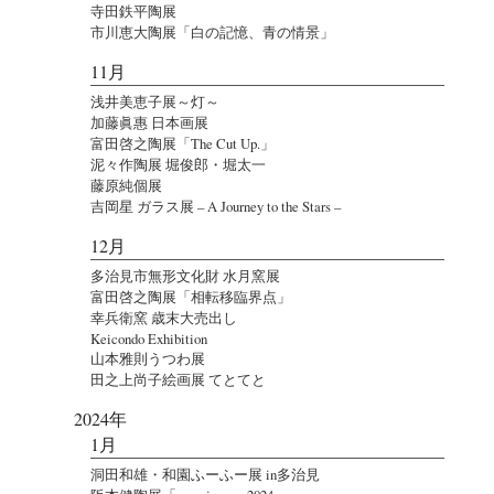
寺田鉄平陶展
市川恵大陶展「白の記憶、青の情景」
11月
浅井美恵子展～灯～
加藤眞惠 日本画展
富田啓之陶展「The Cut Up.」
泥々作陶展 堀俊郎・堀太一
藤原純個展
吉岡星 ガラス展 – A Journey to the Stars –
12月
多治見市無形文化財 水月窯展
富田啓之陶展「相転移臨界点」
幸兵衛窯 歳末大売出し
Keicondo Exhibition
山本雅則うつわ展
田之上尚子絵画展 てとてと
2024年
1月
洞田和雄・和園ふーふー展 in多治見