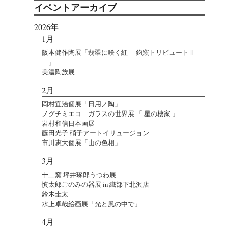
イベントアーカイブ
2026年
1月
阪本健作陶展「翡翠に咲く紅― 鈞窯トリビュートⅡ
―」
美濃陶族展
2月
岡村宜治個展「日用ノ陶」
ノグチミエコ ガラスの世界展 「 星の棲家 」
岩村和信日本画展
藤田光子 硝子アートイリュージョン
市川恵大個展「山の色相」
3月
十二窯 坪井琢郎うつわ展
慎太郎ごのみの器展 in 織部下北沢店
鈴木圭太
水上卓哉絵画展「光と風の中で」
4月