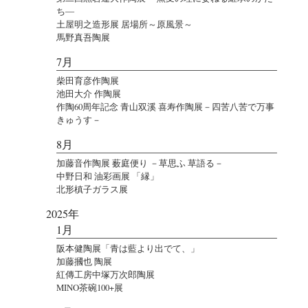
ち―
土屋明之造形展 居場所～原風景～
馬野真吾陶展
7月
柴田育彦作陶展
池田大介 作陶展
作陶60周年記念 青山双溪 喜寿作陶展－四苦八苦で万事
きゅうす－
8月
加藤音作陶展 薮庭便り －草思ふ 草語る－
中野日和 油彩画展 「縁」
北形槙子ガラス展
2025年
1月
阪本健陶展「青は藍より出でて、」
加藤摑也 陶展
紅傳工房中塚万次郎陶展
MINO茶碗100+展