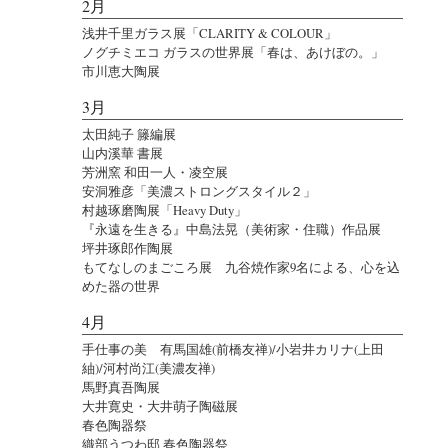
2月
浅井千里ガラス展「CLARITY & COLOUR」
ノグチミエコ ガラスの世界展「春は、あけぼの。」
市川恵大陶展
3月
太田純子 籐編展
山内溪華 書展
芳洲窯 和田一人・凌空展
安洞雅彦「美濃ストロングスタイル２」
村越琢磨陶展「Heavy Duty」
『永遠を生きる』中島法晃（美術家・住職）作品展
坪井琢郎作陶展
もてなしのまごころ展 九谷焼作家9名による、心を込
めた器の世界
4月
手仕事の美 有馬国雄(前橋友禅)/小岩井カリナ(上田
紬)/河村尚江(美濃友禅)
馬野真吾陶展
大井寛史・大井萌子陶磁展
春色陶器祭
織部うつわ邸 春色陶器祭