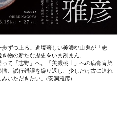
一歩ずつ上る。進境著しい美濃桃山鬼が「志
焼き物の新たな歴史をいま刻まん。
遡って「志野」へ。「美濃桃山」への病膏肓第
惨憺、試行錯誤を繰り返し、少しだけ古に迫れ
みいただきたい。(安洞雅彦)