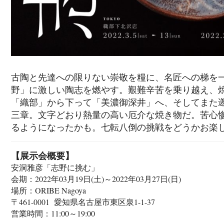
古陶と先達への限りない崇敬を糧に、名匠への梯を
野」に激しい陶志を燃やす。艱難辛苦を乗り越え、
「織部」から下って「美濃御深井」へ、そしてまた
三章。文字どおり熱量の高い厄介な焼き物だ。苦心
るようになったかも。七転八倒の挑戦をどうかお楽し
【展示会概要】
安洞雅彦「志野に挑む」
会期：2022年03月19日(土)～2022年03月27日(日)
場所：ORIBE Nagoya
〒461-0001 愛知県名古屋市東区泉1-1-37
営業時間：11:00～19:00