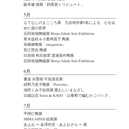
阪本健 個展「鈞窯瓷トリビュート」
5月
もてなしのまごころ展 九谷焼作家9名による、心を込
めた器の世界
石田裕哉陶磁展 Hiroya Ishida Solo Exhibition
青木益枝＆小栗寿賀子 陶展
高橋燎陶展「integration」
長江惣吉 陶展
白岩焼 和兵衛窯 渡邊葵作陶展
石田裕哉陶磁展 Hiroya Ishida Solo Exhibition
6月
書道 水墨画 可知凛花展
紺野乃芙子陶展「Petrichor」
池田くみ子絵画展 愛おしいまなざし
出版記念 Salon de KAGO「山葡萄で編むかごバッグ」
7月
平岡仁陶展
MIMA JAPAN 絵画展
あよお ー 金澤尚宜・あよおさち ー 展