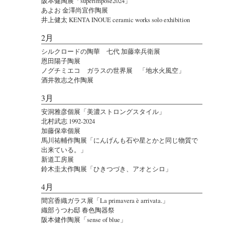
阪本健陶展「superimpose2024」
あよお 金澤尚宜作陶展
井上健太 KENTA INOUE ceramic works solo exhibition
2月
シルクロードの陶華 七代 加藤幸兵衛展
恩田陽子陶展
ノグチミエコ ガラスの世界展 「地水火風空」
酒井敦志之作陶展
3月
安洞雅彦個展「美濃ストロングスタイル」
北村武志 1992-2024
加藤保幸個展
馬川祐輔作陶展「にんげんも石や星とかと同じ物質で
出来ている。」
新道工房展
鈴木圭太作陶展「ひきつづき、アオとシロ」
4月
間宮香織ガラス展「La primavera è arrivata.」
織部うつわ邸 春色陶器祭
阪本健作陶展「sense of blue」