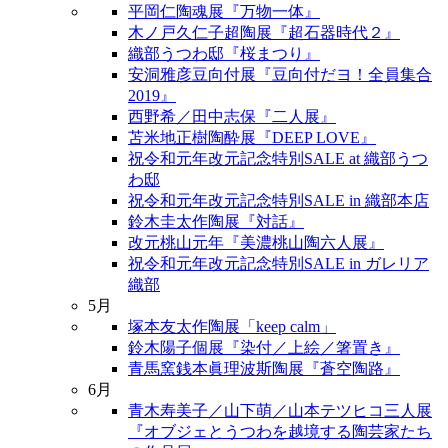
平岡仁陶魂展『万物一体』
木ノ戸久仁子超陶展『超石器時代２』
織部うつわ邸『桜まつり』
安洞雅彦豆向付展『豆向付だヨ！全員集合
2019』
西野希／田中志保『二人展』
苫米地正樹陶酔展『DEEP LOVE』
祝令和元年改元記念特別SALE at 織部うつ
わ邸
祝令和元年改元記念特別SALE in 織部本店
鈴木圭太作陶展『対話』
改元桃山元年『美濃桃山陶六人展』
祝令和元年改元記念特別SALE in ガレリア
織部
5月
塚本友太作陶展「keep calm」
鈴木陽子個展『染付／上絵／箸置き』
青馬窯銭本眞理波斯陶展『蒼空陶路』
6月
青木寿美子／山下萌／山本テツヒコ三人展
『オブジェとうつわを越境する陶芸家たち