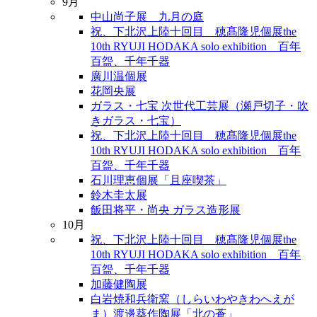
9月
中山尚子展 九月の庭
祝、下北沢上陸十回目 穂髙隆児個展the
10th RYUJI HODAKA solo exhibition 百年
百盌、千年千器
廣川温個展
花岡央展
ガラス・七宝 次世代工芸展（瀬戸切子・吹
きガラス・七宝）
祝、下北沢上陸十回目 穂髙隆児個展the
10th RYUJI HODAKA solo exhibition 百年
百盌、千年千器
石川理恵個展「且座喫茶」
鈴木圭太展
飯田将平・尚央 ガラス造形展
10月
祝、下北沢上陸十回目 穂髙隆児個展the
10th RYUJI HODAKA solo exhibition 百年
百盌、千年千器
加藤健陶展
白岩焼和兵衛窯（しらいわやきわへえが
ま）渡邊葵作陶展「北の蒼」