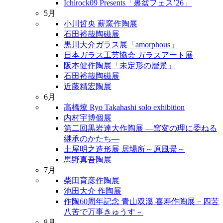
Ichirock09 Presents「裏盆フェス’26」
5月
小川哲央 薪窯作陶展
石田裕哉陶磁展
黒川大介ガラス展「amorphous」
日本ガラス工芸協会 ガラスアート展
阪本健作陶展「未定形の層景」
石田裕哉陶磁展
近藤精宏陶展
6月
高橋燎 Ryo Takahashi solo exhibition
内村宇博個展
第二回黒岩達大作陶展 ―窯変の理に委ねる
継承のかたち―
土屋明之造形展 居場所～原風景～
馬野真吾陶展
7月
柴田育彦作陶展
池田大介 作陶展
作陶60周年記念 青山双溪 喜寿作陶展－四苦
八苦で万事きゅうす－
8月