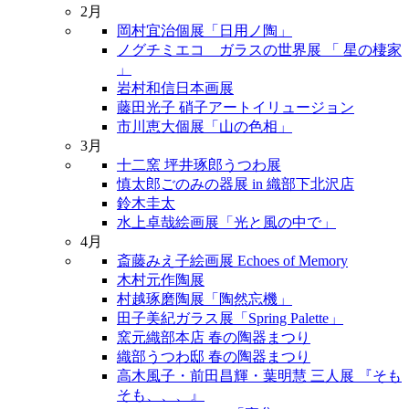
2月
岡村宜治個展「日用ノ陶」
ノグチミエコ ガラスの世界展 「 星の棲家
」
岩村和信日本画展
藤田光子 硝子アートイリュージョン
市川恵大個展「山の色相」
3月
十二窯 坪井琢郎うつわ展
慎太郎ごのみの器展 in 織部下北沢店
鈴木圭太
水上卓哉絵画展「光と風の中で」
4月
斎藤みえ子絵画展 Echoes of Memory
木村元作陶展
村越琢磨陶展「陶然忘機」
田子美紀ガラス展「Spring Palette」
窯元織部本店 春の陶器まつり
織部うつわ邸 春の陶器まつり
高木風子・前田昌輝・葉明慧 三人展 『そも
そも、、、』