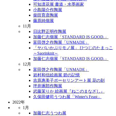
可知凛花展 書道・水墨画家
小島陽介作陶展
柴田育彦陶展
藤原純個展
11月
日比野正明作陶展
加藤仁志個展「STANDARD IS GOOD.」
富田啓之作陶展「UNMADE」
「ヤバいかぶりモノ展」 ひつじのたまっこ
～Saorinknit～
加藤仁志個展「STANDARD IS GOOD.」
12月
富田啓之作陶展「UNMADE」
岩村和信絵画展 碧の記憶
吉原惠美子ポーセリンアート展 花の刻
坪井琢郎作陶展
武藤茉りか 絵画展『ねこのまなざし』
久保田健司うつわ展「Winter's Feast」
2022年
1月
加藤仁志うつわ展