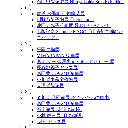
石田裕哉陶磁展 Hiroya Ishida Solo Exhibition
6月
書道 水墨画 可知凛花展
紺野乃芙子陶展「Petrichor」
池田くみ子絵画展 愛おしいまなざし
出版記念 Salon de KAGO「山葡萄で編むか
ごバッグ」
7月
平岡仁陶展
MIMA JAPAN 絵画展
あよお ー 金澤尚宜・あよおさち ー 展
長谷部陽子ガラス展
増田豊 いろどり陶画展
小川哲央薪窯作陶展
大澤哲哉陶展
8月
滝川英明 回顧展 -色とかたちの自由-
増田豊 いろどり陶画展
石上誠展 -水辺の記憶-
小林 輝三展 -月の物語-
Taizo ガラス展
9月