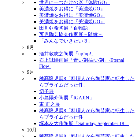
世界に一つだけの器『体験GO』
美濃焼をお得に『美濃焼GO』
美濃焼をお得に『美濃焼GO』
美濃焼をお得に『美濃焼GO』
田川亞希陶展「百物語」
可児陶芸協会作家展－随縁－
「みんなでいきたい３」
8月
酒井敦志之陶展「up!up!」
石上誠絵画展「青い刻/白い刻」-Eternal
Flow-
9月
穂髙隆児展8「料理人から陶芸家に転生した
らプライムだった件」
切子展
小島陽介陶展「IGAJIN」
東 正之展
穂髙隆児展8「料理人から陶芸家に転生した
らプライムだった件」
塚本友太作陶展「Saturday, September 18」
10月
穂髙隆児展8「料理人から陶芸家に転生した