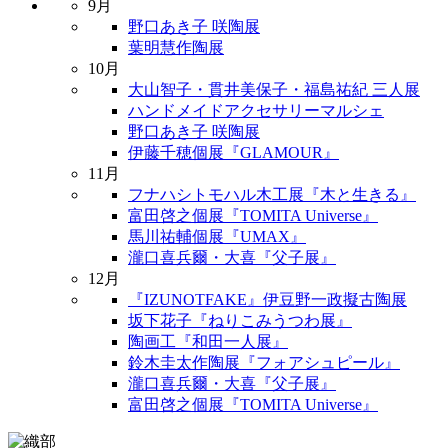
9月
野口あき子 咲陶展
葉明慧作陶展
10月
大山智子・貫井美保子・福島祐紀 三人展
ハンドメイドアクセサリーマルシェ
野口あき子 咲陶展
伊藤千穂個展『GLAMOUR』
11月
フナハシトモハル木工展『木と生きる』
富田啓之個展『TOMITA Universe』
馬川祐輔個展『UMAX』
瀧口喜兵爾・大喜『父子展』
12月
『IZUNOTFAKE』伊豆野一政擬古陶展
坂下花子『ねりこみうつわ展』
陶画工『和田一人展』
鈴木圭太作陶展『フォアシュピール』
瀧口喜兵爾・大喜『父子展』
富田啓之個展『TOMITA Universe』