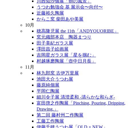
川西知沙個展「朝の風景」
うつわ勉強会 基 展示会〜向付〜
近藤裕久陶展
からこ窯 柴田あや美展
10月
穂高隆児展 the 11th「ANDYOUORIBE」
窯元織部本店 陶器まつり
田子美紀ガラス展
澤田昌子絵画展
吉岡星ガラス展「星を掴む」
村越琢磨陶展「壺中日月長」
11月
林九郎窯 古伊万里展
池田大介うつわ展
藤原純個展
平岡仁陶展
細川令子展 清澄柔和 -清らかな和らぎ-
富田啓之作陶展「Pinching, Pouring, Dripping,
Drawing.」
第二回 藤村州二作陶展
工藤工作陶展
伊藤千穂うつわ展「OLD × NEW」