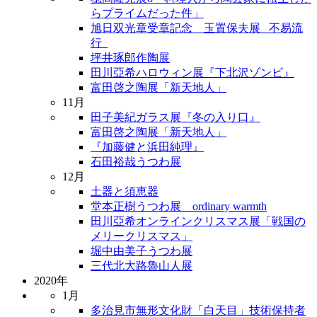
らプライムだった件」
旭日双光章受章記念 玉置保夫展 _不易流
行_
坪井琢郎作陶展
田川亞希ハロウィン展『下北沢ゾンビ』
富田啓之陶展「新天地人」
11月
田子美紀ガラス展『冬の入り口』
富田啓之陶展「新天地人」
『加藤健と浜田純理』
石田裕哉うつわ展
12月
土器と須恵器
堂本正樹うつわ展 ordinary warmth
田川亞希オンラインクリスマス展「戦国の
メリークリスマス」
堀中由美子うつわ展
三代北大路魯山人展
2020年
1月
多治見市無形文化財「白天目」技術保持者