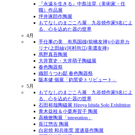
『永遠を生きる』中島法晃（美術家・住
職）作品展
坪井琢郎作陶展
もてなしのまごころ展 九谷焼作家9名によ
る、心を込めた器の世界
4月
手仕事の美 有馬国雄(前橋友禅)/小岩井カ
リナ(上田紬)/河村尚江(美濃友禅)
馬野真吾陶展
大井寛史・大井萌子陶磁展
春色陶器祭
織部うつわ邸 春色陶器祭
阪本健 個展「鈞窯瓷トリビュート」
5月
もてなしのまごころ展 九谷焼作家9名によ
る、心を込めた器の世界
石田裕哉陶磁展 Hiroya Ishida Solo Exhibition
青木益枝＆小栗寿賀子 陶展
高橋燎陶展「integration」
長江惣吉 陶展
白岩焼 和兵衛窯 渡邊葵作陶展