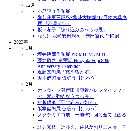
12月
小島陽介作陶展
陶芸作家三尾忍×盆栽大樹園4代目鈴木卓也
展 『不易流行』
坂下花子「練り込みのうつわ展」
ななはち窯 安田周司・安田道代 作陶展
2023年
1月
坪井琢郎作陶展 PRIMITIVE MIND
藤井敬之_傘壽展 Hiroyuki Fujii 80th
Anniversary Exhibition
近藤文陶展「旅を栖とす」
阪本健陶展 仮粧う【けわう】
2月
オンライン限定田川亞希バレンタインフェ
ア「愛が強めなうつわ展」
村越琢磨「野に在るが如く」
阪本健陶展 仮粧う【けわう】
ノグチミエコ展 ー地球は回る全ては廻る
ー
北井知枝、近藤文、蓮見かおり三人展「草