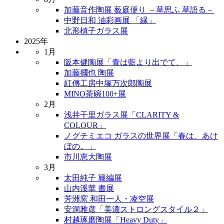
加藤音作陶展 薮庭便り －草思ふ 草語る－
中野日和 油彩画展 「縁」
北形槙子ガラス展
2025年
1月
阪本健陶展「青は藍より出でて、」
加藤摑也 陶展
紅傳工房中塚万次郎陶展
MINO茶碗100+展
2月
浅井千里ガラス展「CLARITY &
COLOUR」
ノグチミエコ ガラスの世界展「春は、あけ
ぼの。」
市川恵大陶展
3月
太田純子 籐編展
山内溪華 書展
芳洲窯 和田一人・凌空展
安洞雅彦「美濃ストロングスタイル２」
村越琢磨陶展「Heavy Duty」