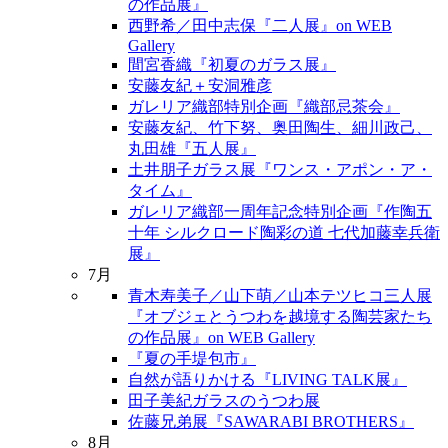
の作品展』
西野希／田中志保『二人展』on WEB
Gallery
間宮香織『初夏のガラス展』
安藤友紀＋安洞雅彦
ガレリア織部特別企画『織部忌茶会』
安藤友紀、竹下努、奥田陶生、細川政己、
丸田雄『五人展』
土井朋子ガラス展『ワンス・アポン・ア・
タイム』
ガレリア織部一周年記念特別企画『作陶五
十年 シルクロード陶彩の道 七代加藤幸兵衛
展』
7月
青木寿美子／山下萌／山本テツヒコ三人展
『オブジェとうつわを越境する陶芸家たち
の作品展』on WEB Gallery
『夏の手堤包市』
自然が語りかける『LIVING TALK展』
田子美紀ガラスのうつわ展
佐藤兄弟展『SAWARABI BROTHERS』
8月