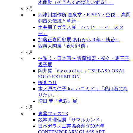
木萠動（そうもくめばえいずる）」
3月
四津川製作所 喜泉堂・KISEN・空穏 －高岡
銅器の伝統と革新－
土井朋子ガラス展「ハッピー・イースタ
ー」
加藤正嘉回顧展 あれから９年～軌跡～
四海大陶展「夜明け前」
4月
〜陶芸・日本画〜 近藤精宏・裕久・恵三子
親子展
岡井翼「my cup of tea.」TSUBASA OKAI
SOLO EXHIBITION
桜まつり
木ノ戸久仁子 feat.ハコミドリ「私は石にな
りたい。」
増田 豊『色彩』展
5月
裏盆フェス’23
銭本眞理個展「サマルカンド」
日本ガラス工芸協会創立50周年
CONTEMPORARY GLASS ART