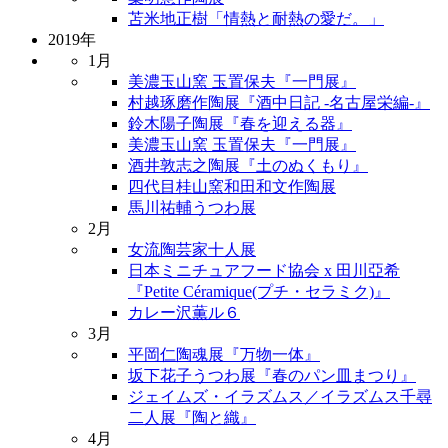
苫米地正樹「情熱と耐熱の愛だ。」
2019年
1月
美濃玉山窯 玉置保夫『一門展』
村越琢磨作陶展『酒中日記 -名古屋栄編-』
鈴木陽子陶展『春を迎える器』
美濃玉山窯 玉置保夫『一門展』
酒井敦志之陶展『土のぬくもり』
四代目桂山窯和田和文作陶展
馬川祐輔うつわ展
2月
女流陶芸家十人展
日本ミニチュアフード協会 x 田川亞希
『Petite Céramique(プチ・セラミク)』
カレー沢薫ル６
3月
平岡仁陶魂展『万物一体』
坂下花子うつわ展『春のパン皿まつり』
ジェイムズ・イラズムス／イラズムス千尋
二人展『陶と織』
4月