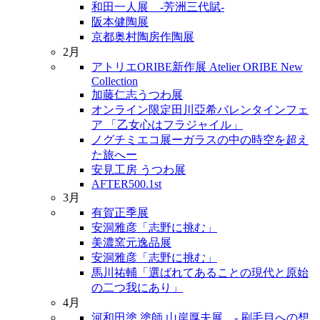
和田一人展 -芳洲三代賦-
阪本健陶展
京都奥村陶房作陶展
2月
アトリエORIBE新作展 Atelier ORIBE New
Collection
加藤仁志うつわ展
オンライン限定田川亞希バレンタインフェ
ア 「乙女心はフラジャイル」
ノグチミエコ展ーガラスの中の時空を超え
た旅へー
安見工房 うつわ展
AFTER500.1st
3月
有賀正季展
安洞雅彦「志野に挑む」
美濃窯元逸品展
安洞雅彦「志野に挑む」
馬川祐輔「選ばれてあることの現代と原始
の二つ我にあり」
4月
河和田塗 塗師 山岸厚夫展 - 刷毛目への想