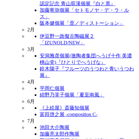
認定記念 青山双溪個展『白と黒』
加藤竜弥個展「セトモノヤ・デ・ラ・ル
ス」
阪本健個展「歪／ディストーション」
2月
伊豆野一政擬古陶磁展２
「IZUNOLD/NEW」
3月
安洞雅彦個展(激陶者集団へうげ十作 美濃
桃山党)『ひとりでへうげな』
鈴木陽子『フルーツのうつわと青いうつわ
展』
4月
平岡仁個展
紺野乃芙子個展「夏至南風」
6月
《上絵屋》斎藤知個展
富田啓之展 -composition C-
7月
池田大介陶展
加藤亮太郎作陶展