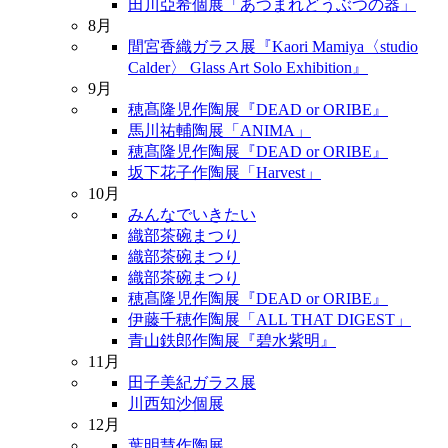
田川亞希個展「あつまれどうぶつの器」
8月
間宮香織ガラス展『Kaori Mamiya〈studio
Calder〉 Glass Art Solo Exhibition』
9月
穂髙隆児作陶展『DEAD or ORIBE』
馬川祐輔陶展「ANIMA」
穂髙隆児作陶展『DEAD or ORIBE』
坂下花子作陶展「Harvest」
10月
みんなでいきたい
織部茶碗まつり
織部茶碗まつり
織部茶碗まつり
穂髙隆児作陶展『DEAD or ORIBE』
伊藤千穂作陶展「ALL THAT DIGEST」
青山鉄郎作陶展『碧水紫明』
11月
田子美紀ガラス展
川西知沙個展
12月
葉明慧作陶展