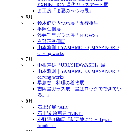
EXHIBITION 現代ガラスアート展
ま工房「ま夏のうつわ展」
6月
鈴木健史うつわ展「五行相生」
平岡仁個展
浅井千里ガラス展「FLOWS」
有賀正季個展
山本雅則｜YAMAMOTO, MASANORI /
carving works
7月
中根寿雄『URUSHI×WASHI』展
山本雅則｜YAMAMOTO, MASANORI /
carving works
早蕨窯 料理の着物展
吉岡星ガラス展「星はロックでできてい
る。」
8月
石上洋展 “AIR”
石上誠 絵画展 “NIKE”
小野陽介陶展「新天地にて − days in
frontier」