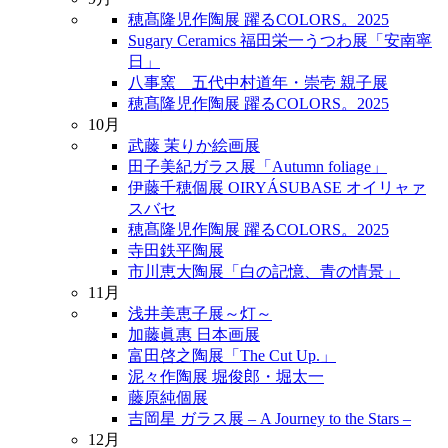
穂髙隆児作陶展 躍るCOLORS。2025
Sugary Ceramics 福田栄一うつわ展「安南寧
日」
八事窯 五代中村道年・崇壱 親子展
穂髙隆児作陶展 躍るCOLORS。2025
10月
武藤 茉りか絵画展
田子美紀ガラス展「Autumn foliage」
伊藤千穂個展 OIRYÁSUBASE オイリャァ
スバセ
穂髙隆児作陶展 躍るCOLORS。2025
寺田鉄平陶展
市川恵大陶展「白の記憶、青の情景」
11月
浅井美恵子展～灯～
加藤眞惠 日本画展
富田啓之陶展「The Cut Up.」
泥々作陶展 堀俊郎・堀太一
藤原純個展
吉岡星 ガラス展 – A Journey to the Stars –
12月