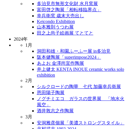
多治見市無形文化財 水月窯展
富田啓之陶展「相転移臨界点」
幸兵衛窯 歳末大売出し
Keicondo Exhibition
山本雅則うつわ展
田之上尚子絵画展 てとてと
2024年
1月
洞田和雄・和園ふーふー展 in多治見
阪本健陶展「superimpose2024」
あよお 金澤尚宜作陶展
井上健太 KENTA INOUE ceramic works solo
exhibition
2月
シルクロードの陶華 七代 加藤幸兵衛展
恩田陽子陶展
ノグチミエコ ガラスの世界展 「地水火
風空」
酒井敦志之作陶展
3月
安洞雅彦個展「美濃ストロングスタイル」
北村武志 1992-2024