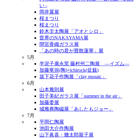
い -
岡井翼展
桜まつり
桜まつり
鈴木圭太陶展「アオとシロ」
世界のNAKAYAMA展
間宮香織ガラス展
「あの時の君が唇散蓮華」展
5月
半泥子廣永窯 藤村州二陶展 ―イズム―
加藤竜弥(陶)×ichirock(盆栽)
坂下花子作陶展「clay mosaic」
6月
山本雅則展
田子美紀ガラス展「summer in the air」
加藤委展
城雅典陶磁展「あしたもジョー」
7月
平岡仁陶展
池田大介作陶展
山下眞喜・幾太郎親子展