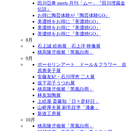
田川亞希 meets 月刊「ムー」『田川埋蔵金
伝説』
お得に陶芸体験が『陶芸体験GO』
美濃焼をお得に『美濃焼GO』
美濃焼をお得に『美濃焼GO』
美濃焼をお得に『美濃焼GO』
8月
石上誠 絵画展 石上洋 映像展
穂高隆児個展「黑風白雨」
9月
ポーセリンアート ドール＆フラワー 吉
原惠美子展
安藤友紀・石川理恵 二人展
坂下花子うつわ展
穂高隆児個展「黑風白雨」
林友加陶展
上絵屋 斎藤知「日々是好日」
山㟁厚夫展 刷毛目塗「漆象」
新道工房展
10月
穂高隆児個展「黑風白雨」