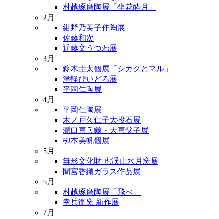
村越琢磨陶展「坐花酔月」
2月
紺野乃芙子作陶展
佐藤和次
近藤文うつわ展
3月
鈴木圭太個展「シカクとマル」
津軽びいどろ展
平岡仁陶展
4月
平岡仁陶展
木ノ戸久仁子大投石展
瀧口喜兵爾・大喜父子展
栁本美帆個展
5月
無形文化財 虎渓山水月窯展
間宮香織ガラス作品展
6月
村越琢磨陶展「飛べ」
幸兵衛窯 新作展
7月