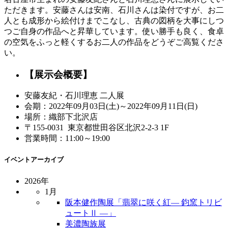
ただきます。安藤さんは安南、石川さんは染付ですが、お二
人とも成形から絵付けまでこなし、古典の図柄を大事にしつ
つご自身の作品へと昇華しています。使い勝手も良く、食卓
の空気をふっと軽くするお二人の作品をどうぞご高覧くださ
い。
【展示会概要】
安藤友紀・石川理恵 二人展
会期：2022年09月03日(土)～2022年09月11日(日)
場所：織部下北沢店
〒155-0031 東京都世田谷区北沢2-2-3 1F
営業時間：11:00～19:00
イベントアーカイブ
2026年
1月
阪本健作陶展「翡翠に咲く紅― 鈞窯トリビ
ュートⅡ ―」
美濃陶族展