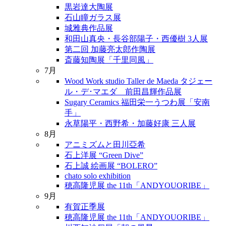
黒岩達大陶展
石山瞳ガラス展
城雅典作品展
和田山真央・長谷部陽子・西優樹 3人展
第二回 加藤亮太郎作陶展
斎藤知陶展「千里同風」
7月
Wood Work studio Taller de Maeda タジェー
ル・デ･マエダ 前田昌輝作品展
Sugary Ceramics 福田栄一うつわ展「安南
手」
永草陽平・西野希・加藤好康 三人展
8月
アニミズムと田川亞希
石上洋展 “Green Dive”
石上誠 絵画展 “BOLERO”
chato solo exhibition
穂高隆児展 the 11th「ANDYOUORIBE」
9月
有賀正季展
穂高隆児展 the 11th「ANDYOUORIBE」