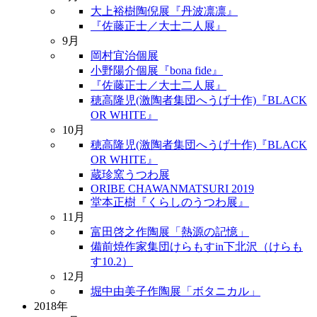
大上裕樹陶倪展『丹波凛凛』
『佐藤正士／大士二人展』
9月
岡村宜治個展
小野陽介個展『bona fide』
『佐藤正士／大士二人展』
穂高隆児(激陶者集団へうげ十作)『BLACK
OR WHITE』
10月
穂高隆児(激陶者集団へうげ十作)『BLACK
OR WHITE』
蔵珍窯うつわ展
ORIBE CHAWANMATSURI 2019
堂本正樹『くらしのうつわ展』
11月
富田啓之作陶展「熱源の記憶」
備前焼作家集団けらもすin下北沢（けらも
す10.2）
12月
堀中由美子作陶展「ボタニカル」
2018年