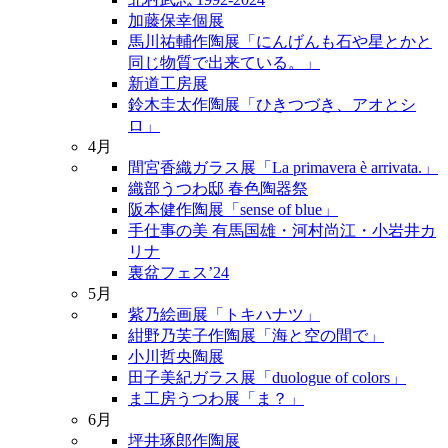
加藤保幸個展
馬川祐輔作陶展「にんげんも石や星とかと
同じ物質で出来ている。」
新道工房展
鈴木圭太作陶展「ひきつづき、アオとシ
ロ」
4月
間宮香織ガラス展「La primavera è arrivata.」
織部うつわ邸 春色陶器祭
阪本健作陶展「sense of blue」
手仕事の美 有馬国雄・河村尚江・小岩井カ
リナ
裏盆フェス’24
5月
紫乃絵画展「トキハナツ」
紺野乃芙子作陶展「海と空の間で」
小川哲央陶展
田子美紀ガラス展「duologue of colors」
ま工房うつわ展「ま？」
6月
坪井琢郎作陶展