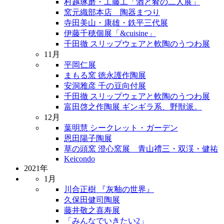
村越琢磨・工藤工「酒と肴の二人展」
窯元織部本店 陶器まつり
寺田美山・康雄・鉄平三代展
伊藤千穂個展「&cuisine」
千田徹 スリップウェアと軟陶のうつわ展
11月
平岡仁展
まもる窯 徳永護作陶展
安洞雅彦 千の豆向付展
千田徹 スリップウェアと軟陶のうつわ展
富田啓之作陶展 ギンギラ系、野獣派。
12月
葉明慧 シークレット・ガーデン
恩田陽子陶展
草の頭窯 澄心窯展 青山禮三・双渓・健祐
Keicondo
2021年
1月
川合正樹 『灰釉の世界』
久保田健司陶展
藤井敬之喜寿展
「みんなでいきたい2」