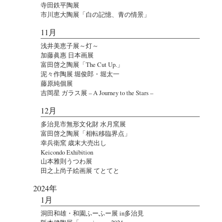
寺田鉄平陶展
市川恵大陶展「白の記憶、青の情景」
11月
浅井美恵子展～灯～
加藤眞惠 日本画展
富田啓之陶展「The Cut Up.」
泥々作陶展 堀俊郎・堀太一
藤原純個展
吉岡星 ガラス展 – A Journey to the Stars –
12月
多治見市無形文化財 水月窯展
富田啓之陶展「相転移臨界点」
幸兵衛窯 歳末大売出し
Keicondo Exhibition
山本雅則うつわ展
田之上尚子絵画展 てとてと
2024年
1月
洞田和雄・和園ふーふー展 in多治見