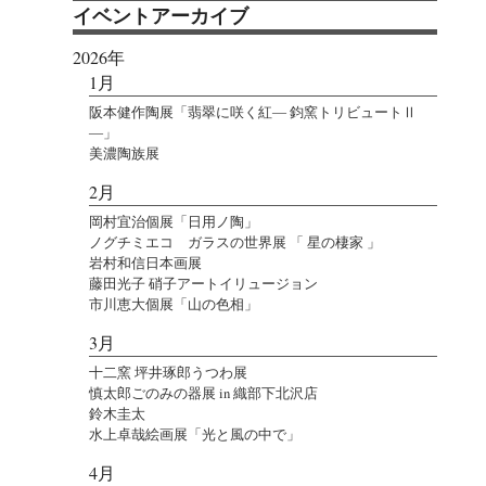
イベントアーカイブ
2026年
1月
阪本健作陶展「翡翠に咲く紅― 鈞窯トリビュートⅡ
―」
美濃陶族展
2月
岡村宜治個展「日用ノ陶」
ノグチミエコ ガラスの世界展 「 星の棲家 」
岩村和信日本画展
藤田光子 硝子アートイリュージョン
市川恵大個展「山の色相」
3月
十二窯 坪井琢郎うつわ展
慎太郎ごのみの器展 in 織部下北沢店
鈴木圭太
水上卓哉絵画展「光と風の中で」
4月