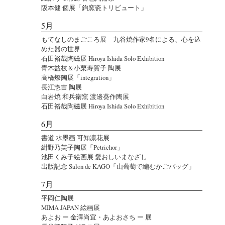
阪本健 個展「鈞窯瓷トリビュート」
5月
もてなしのまごころ展 九谷焼作家9名による、心を込
めた器の世界
石田裕哉陶磁展 Hiroya Ishida Solo Exhibition
青木益枝＆小栗寿賀子 陶展
高橋燎陶展「integration」
長江惣吉 陶展
白岩焼 和兵衛窯 渡邊葵作陶展
石田裕哉陶磁展 Hiroya Ishida Solo Exhibition
6月
書道 水墨画 可知凛花展
紺野乃芙子陶展「Petrichor」
池田くみ子絵画展 愛おしいまなざし
出版記念 Salon de KAGO「山葡萄で編むかごバッグ」
7月
平岡仁陶展
MIMA JAPAN 絵画展
あよお ー 金澤尚宜・あよおさち ー 展