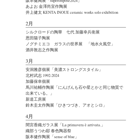
阪本健陶展「superimpose2024」
あよお 金澤尚宜作陶展
井上健太 KENTA INOUE ceramic works solo exhibition
2月
シルクロードの陶華 七代 加藤幸兵衛展
恩田陽子陶展
ノグチミエコ ガラスの世界展 「地水火風空」
酒井敦志之作陶展
3月
安洞雅彦個展「美濃ストロングスタイル」
北村武志 1992-2024
加藤保幸個展
馬川祐輔作陶展「にんげんも石や星とかと同じ物質で
出来ている。」
新道工房展
鈴木圭太作陶展「ひきつづき、アオとシロ」
4月
間宮香織ガラス展「La primavera è arrivata.」
織部うつわ邸 春色陶器祭
阪本健作陶展「sense of blue」