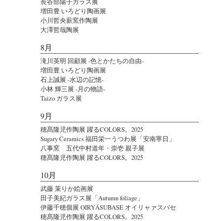
長谷部陽子ガラス展
増田豊 いろどり陶画展
小川哲央薪窯作陶展
大澤哲哉陶展
8月
滝川英明 回顧展 -色とかたちの自由-
増田豊 いろどり陶画展
石上誠展 -水辺の記憶-
小林 輝三展 -月の物語-
Taizo ガラス展
9月
穂髙隆児作陶展 躍るCOLORS。2025
Sugary Ceramics 福田栄一うつわ展「安南寧日」
八事窯 五代中村道年・崇壱 親子展
穂髙隆児作陶展 躍るCOLORS。2025
10月
武藤 茉りか絵画展
田子美紀ガラス展「Autumn foliage」
伊藤千穂個展 OIRYÁSUBASE オイリャァスバセ
穂髙隆児作陶展 躍るCOLORS。2025