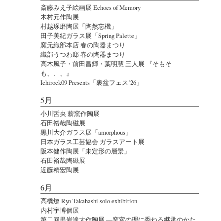
斎藤みえ子絵画展 Echoes of Memory
木村元作陶展
村越琢磨陶展「陶然忘機」
田子美紀ガラス展「Spring Palette」
窯元織部本店 春の陶器まつり
織部うつわ邸 春の陶器まつり
高木風子・前田昌輝・葉明慧 三人展 『そもそ
も、、、』
Ichirock09 Presents「裏盆フェス’26」
5月
小川哲央 薪窯作陶展
石田裕哉陶磁展
黒川大介ガラス展「amorphous」
日本ガラス工芸協会 ガラスアート展
阪本健作陶展「未定形の層景」
石田裕哉陶磁展
近藤精宏陶展
6月
高橋燎 Ryo Takahashi solo exhibition
内村宇博個展
第二回黒岩達大作陶展 ―窯変の理に委ねる継承のかた