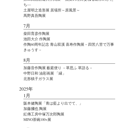
ち―
土屋明之造形展 居場所～原風景～
馬野真吾陶展
7月
柴田育彦作陶展
池田大介 作陶展
作陶60周年記念 青山双溪 喜寿作陶展－四苦八苦で万事
きゅうす－
8月
加藤音作陶展 薮庭便り －草思ふ 草語る－
中野日和 油彩画展 「縁」
北形槙子ガラス展
2025年
1月
阪本健陶展「青は藍より出でて、」
加藤摑也 陶展
紅傳工房中塚万次郎陶展
MINO茶碗100+展