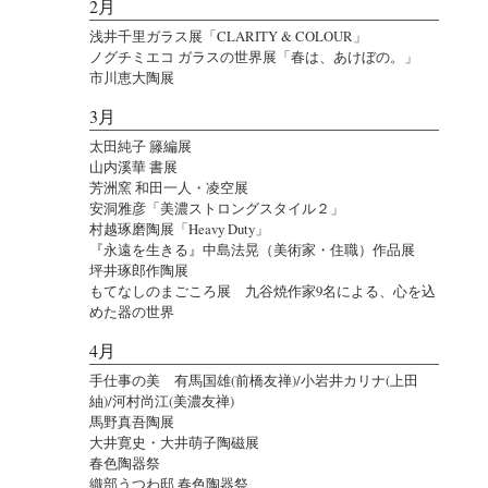
2月
浅井千里ガラス展「CLARITY & COLOUR」
ノグチミエコ ガラスの世界展「春は、あけぼの。」
市川恵大陶展
3月
太田純子 籐編展
山内溪華 書展
芳洲窯 和田一人・凌空展
安洞雅彦「美濃ストロングスタイル２」
村越琢磨陶展「Heavy Duty」
『永遠を生きる』中島法晃（美術家・住職）作品展
坪井琢郎作陶展
もてなしのまごころ展 九谷焼作家9名による、心を込
めた器の世界
4月
手仕事の美 有馬国雄(前橋友禅)/小岩井カリナ(上田
紬)/河村尚江(美濃友禅)
馬野真吾陶展
大井寛史・大井萌子陶磁展
春色陶器祭
織部うつわ邸 春色陶器祭