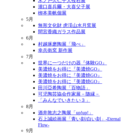
木ノ戸久仁子大投石展
瀧口喜兵爾・大喜父子展
栁本美帆個展
5月
無形文化財 虎渓山水月窯展
間宮香織ガラス作品展
6月
村越琢磨陶展「飛べ」
幸兵衛窯 新作展
7月
世界に一つだけの器『体験GO』
美濃焼をお得に『美濃焼GO』
美濃焼をお得に『美濃焼GO』
美濃焼をお得に『美濃焼GO』
田川亞希陶展「百物語」
可児陶芸協会作家展－随縁－
「みんなでいきたい３」
8月
酒井敦志之陶展「up!up!」
石上誠絵画展「青い刻/白い刻」-Eternal
Flow-
9月