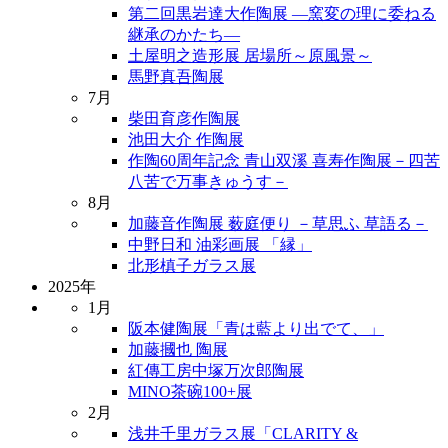
第二回黒岩達大作陶展 ―窯変の理に委ねる
継承のかたち―
土屋明之造形展 居場所～原風景～
馬野真吾陶展
7月
柴田育彦作陶展
池田大介 作陶展
作陶60周年記念 青山双溪 喜寿作陶展－四苦
八苦で万事きゅうす－
8月
加藤音作陶展 薮庭便り －草思ふ 草語る－
中野日和 油彩画展 「縁」
北形槙子ガラス展
2025年
1月
阪本健陶展「青は藍より出でて、」
加藤摑也 陶展
紅傳工房中塚万次郎陶展
MINO茶碗100+展
2月
浅井千里ガラス展「CLARITY &