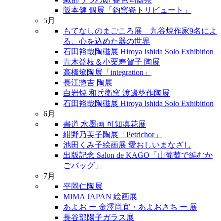
阪本健 個展「鈞窯瓷トリビュート」
5月
もてなしのまごころ展 九谷焼作家9名によ
る、心を込めた器の世界
石田裕哉陶磁展 Hiroya Ishida Solo Exhibition
青木益枝＆小栗寿賀子 陶展
高橋燎陶展「integration」
長江惣吉 陶展
白岩焼 和兵衛窯 渡邊葵作陶展
石田裕哉陶磁展 Hiroya Ishida Solo Exhibition
6月
書道 水墨画 可知凛花展
紺野乃芙子陶展「Petrichor」
池田くみ子絵画展 愛おしいまなざし
出版記念 Salon de KAGO「山葡萄で編むか
ごバッグ」
7月
平岡仁陶展
MIMA JAPAN 絵画展
あよお ー 金澤尚宜・あよおさち ー 展
長谷部陽子ガラス展