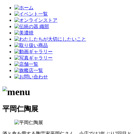
平岡仁陶展
酒と食を愛する陶芸家平岡仁さん。小店では2年ぶり7回目と