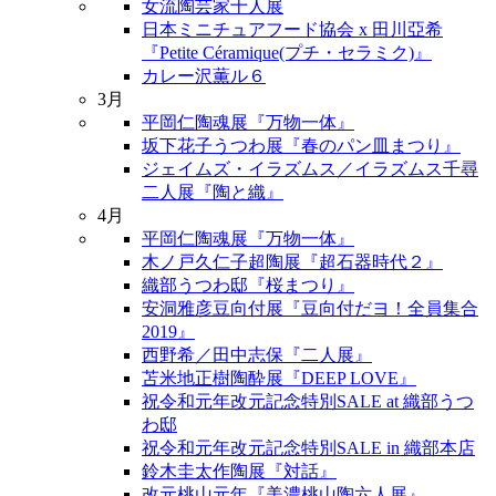
女流陶芸家十人展
日本ミニチュアフード協会 x 田川亞希
『Petite Céramique(プチ・セラミク)』
カレー沢薫ル６
3月
平岡仁陶魂展『万物一体』
坂下花子うつわ展『春のパン皿まつり』
ジェイムズ・イラズムス／イラズムス千尋
二人展『陶と織』
4月
平岡仁陶魂展『万物一体』
木ノ戸久仁子超陶展『超石器時代２』
織部うつわ邸『桜まつり』
安洞雅彦豆向付展『豆向付だヨ！全員集合
2019』
西野希／田中志保『二人展』
苫米地正樹陶酔展『DEEP LOVE』
祝令和元年改元記念特別SALE at 織部うつ
わ邸
祝令和元年改元記念特別SALE in 織部本店
鈴木圭太作陶展『対話』
改元桃山元年『美濃桃山陶六人展』