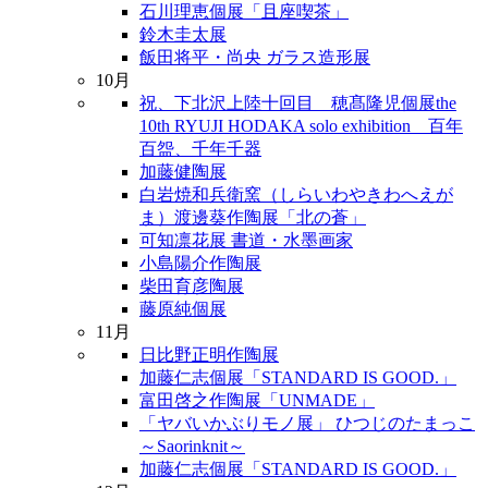
石川理恵個展「且座喫茶」
鈴木圭太展
飯田将平・尚央 ガラス造形展
10月
祝、下北沢上陸十回目 穂髙隆児個展the
10th RYUJI HODAKA solo exhibition 百年
百盌、千年千器
加藤健陶展
白岩焼和兵衛窯（しらいわやきわへえが
ま）渡邊葵作陶展「北の蒼」
可知凛花展 書道・水墨画家
小島陽介作陶展
柴田育彦陶展
藤原純個展
11月
日比野正明作陶展
加藤仁志個展「STANDARD IS GOOD.」
富田啓之作陶展「UNMADE」
「ヤバいかぶりモノ展」 ひつじのたまっこ
～Saorinknit～
加藤仁志個展「STANDARD IS GOOD.」