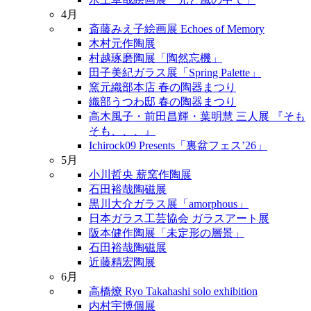
4月
斎藤みえ子絵画展 Echoes of Memory
木村元作陶展
村越琢磨陶展「陶然忘機」
田子美紀ガラス展「Spring Palette」
窯元織部本店 春の陶器まつり
織部うつわ邸 春の陶器まつり
高木風子・前田昌輝・葉明慧 三人展 『そも
そも、、、』
Ichirock09 Presents「裏盆フェス’26」
5月
小川哲央 薪窯作陶展
石田裕哉陶磁展
黒川大介ガラス展「amorphous」
日本ガラス工芸協会 ガラスアート展
阪本健作陶展「未定形の層景」
石田裕哉陶磁展
近藤精宏陶展
6月
高橋燎 Ryo Takahashi solo exhibition
内村宇博個展