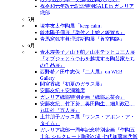
祝令和元年改元記念特別SALE in ガレリア
織部
5月
塚本友太作陶展「keep calm」
鈴木陽子個展『染付／上絵／箸置き』
青馬窯銭本眞理波斯陶展『蒼空陶路』
6月
青木寿美子／山下萌／山本テツヒコ三人展
『オブジェとうつわを越境する陶芸家たち
の作品展』
西野希／田中志保『二人展』on WEB
Gallery
間宮香織『初夏のガラス展』
安藤友紀＋安洞雅彦
ガレリア織部特別企画『織部忌茶会』
安藤友紀、竹下努、奥田陶生、細川政己、
丸田雄『五人展』
土井朋子ガラス展『ワンス・アポン・ア・
タイム』
ガレリア織部一周年記念特別企画『作陶五
十年 シルクロード陶彩の道 七代加藤幸兵衛