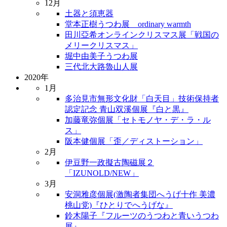
12月
土器と須恵器
堂本正樹うつわ展 ordinary warmth
田川亞希オンラインクリスマス展「戦国の
メリークリスマス」
堀中由美子うつわ展
三代北大路魯山人展
2020年
1月
多治見市無形文化財「白天目」技術保持者
認定記念 青山双溪個展『白と黒』
加藤竜弥個展「セトモノヤ・デ・ラ・ル
ス」
阪本健個展「歪／ディストーション」
2月
伊豆野一政擬古陶磁展２
「IZUNOLD/NEW」
3月
安洞雅彦個展(激陶者集団へうげ十作 美濃
桃山党)『ひとりでへうげな』
鈴木陽子『フルーツのうつわと青いうつわ
展』