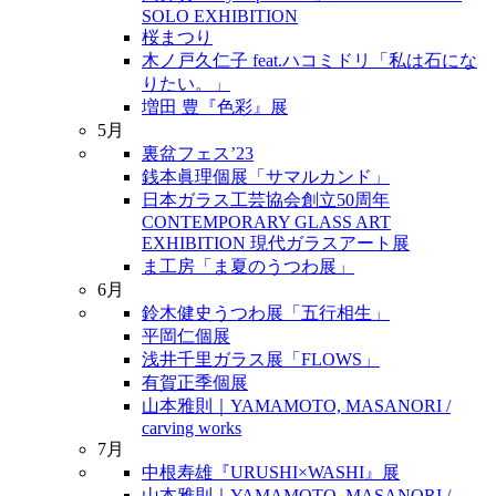
SOLO EXHIBITION
桜まつり
木ノ戸久仁子 feat.ハコミドリ「私は石にな
りたい。」
増田 豊『色彩』展
5月
裏盆フェス’23
銭本眞理個展「サマルカンド」
日本ガラス工芸協会創立50周年
CONTEMPORARY GLASS ART
EXHIBITION 現代ガラスアート展
ま工房「ま夏のうつわ展」
6月
鈴木健史うつわ展「五行相生」
平岡仁個展
浅井千里ガラス展「FLOWS」
有賀正季個展
山本雅則｜YAMAMOTO, MASANORI /
carving works
7月
中根寿雄『URUSHI×WASHI』展
山本雅則｜YAMAMOTO, MASANORI /