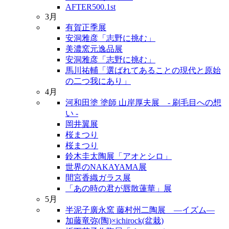
AFTER500.1st
3月
有賀正季展
安洞雅彦「志野に挑む」
美濃窯元逸品展
安洞雅彦「志野に挑む」
馬川祐輔「選ばれてあることの現代と原始
の二つ我にあり」
4月
河和田塗 塗師 山岸厚夫展 - 刷毛目への想
い -
岡井翼展
桜まつり
桜まつり
鈴木圭太陶展「アオとシロ」
世界のNAKAYAMA展
間宮香織ガラス展
「あの時の君が唇散蓮華」展
5月
半泥子廣永窯 藤村州二陶展 ―イズム―
加藤竜弥(陶)×ichirock(盆栽)