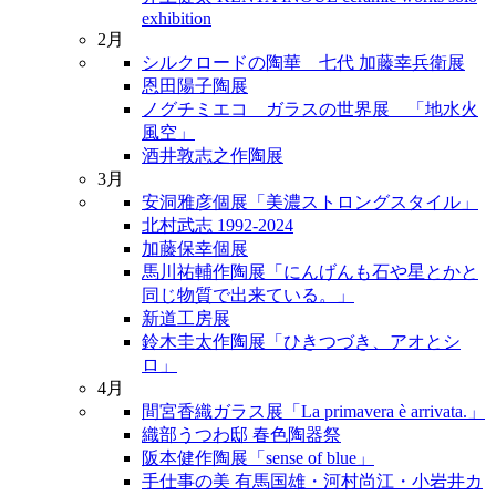
exhibition
2月
シルクロードの陶華 七代 加藤幸兵衛展
恩田陽子陶展
ノグチミエコ ガラスの世界展 「地水火
風空」
酒井敦志之作陶展
3月
安洞雅彦個展「美濃ストロングスタイル」
北村武志 1992-2024
加藤保幸個展
馬川祐輔作陶展「にんげんも石や星とかと
同じ物質で出来ている。」
新道工房展
鈴木圭太作陶展「ひきつづき、アオとシ
ロ」
4月
間宮香織ガラス展「La primavera è arrivata.」
織部うつわ邸 春色陶器祭
阪本健作陶展「sense of blue」
手仕事の美 有馬国雄・河村尚江・小岩井カ