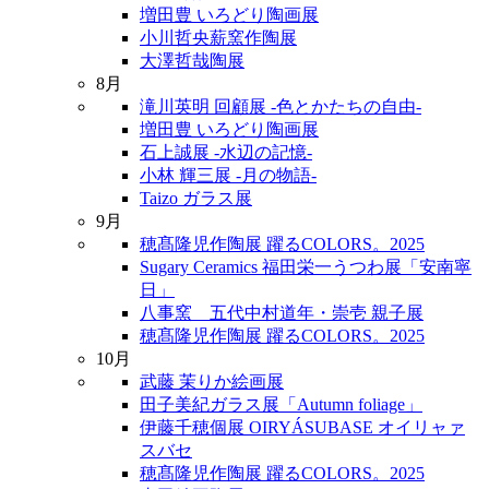
増田豊 いろどり陶画展
小川哲央薪窯作陶展
大澤哲哉陶展
8月
滝川英明 回顧展 -色とかたちの自由-
増田豊 いろどり陶画展
石上誠展 -水辺の記憶-
小林 輝三展 -月の物語-
Taizo ガラス展
9月
穂髙隆児作陶展 躍るCOLORS。2025
Sugary Ceramics 福田栄一うつわ展「安南寧
日」
八事窯 五代中村道年・崇壱 親子展
穂髙隆児作陶展 躍るCOLORS。2025
10月
武藤 茉りか絵画展
田子美紀ガラス展「Autumn foliage」
伊藤千穂個展 OIRYÁSUBASE オイリャァ
スバセ
穂髙隆児作陶展 躍るCOLORS。2025