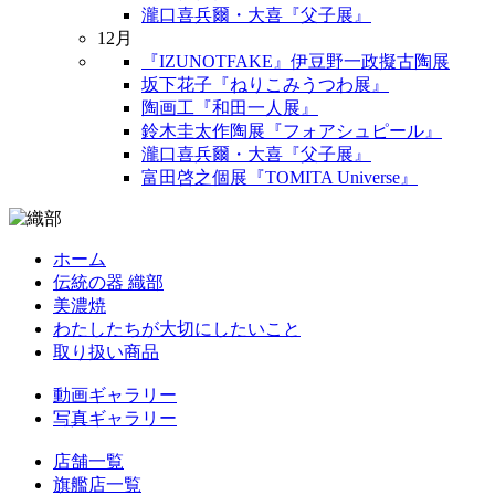
瀧口喜兵爾・大喜『父子展』
12月
『IZUNOTFAKE』伊豆野一政擬古陶展
坂下花子『ねりこみうつわ展』
陶画工『和田一人展』
鈴木圭太作陶展『フォアシュピール』
瀧口喜兵爾・大喜『父子展』
富田啓之個展『TOMITA Universe』
ホーム
伝統の器 織部
美濃焼
わたしたちが大切にしたいこと
取り扱い商品
動画ギャラリー
写真ギャラリー
店舗一覧
旗艦店一覧