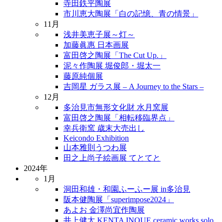
寺田鉄平陶展
市川恵大陶展「白の記憶、青の情景」
11月
浅井美恵子展～灯～
加藤眞惠 日本画展
富田啓之陶展「The Cut Up.」
泥々作陶展 堀俊郎・堀太一
藤原純個展
吉岡星 ガラス展 – A Journey to the Stars –
12月
多治見市無形文化財 水月窯展
富田啓之陶展「相転移臨界点」
幸兵衛窯 歳末大売出し
Keicondo Exhibition
山本雅則うつわ展
田之上尚子絵画展 てとてと
2024年
1月
洞田和雄・和園ふーふー展 in多治見
阪本健陶展「superimpose2024」
あよお 金澤尚宜作陶展
井上健太 KENTA INOUE ceramic works solo