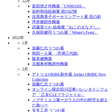
12月
富田啓之作陶展「UNMADE」
岩村和信絵画展 碧の記憶
吉原惠美子ポーセリンアート展 花の刻
坪井琢郎作陶展
武藤茉りか 絵画展『ねこのまなざし』
久保田健司うつわ展「Winter's Feast」
2022年
1月
加藤仁志うつわ展
和田一人展 -芳洲三代賦-
阪本健陶展
京都奥村陶房作陶展
2月
アトリエORIBE新作展 Atelier ORIBE New
Collection
加藤仁志うつわ展
オンライン限定田川亞希バレンタインフェ
ア 「乙女心はフラジャイル」
ノグチミエコ展ーガラスの中の時空を超え
た旅へー
安見工房 うつわ展