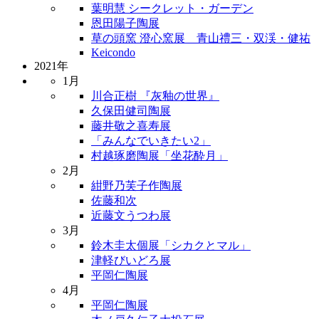
葉明慧 シークレット・ガーデン
恩田陽子陶展
草の頭窯 澄心窯展 青山禮三・双渓・健祐
Keicondo
2021年
1月
川合正樹 『灰釉の世界』
久保田健司陶展
藤井敬之喜寿展
「みんなでいきたい2」
村越琢磨陶展「坐花酔月」
2月
紺野乃芙子作陶展
佐藤和次
近藤文うつわ展
3月
鈴木圭太個展「シカクとマル」
津軽びいどろ展
平岡仁陶展
4月
平岡仁陶展