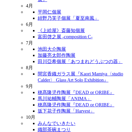
4月
平岡仁個展
紺野乃芙子個展「夏至南風」
6月
《上絵屋》斎藤知個展
富田啓之展 -composition C-
7月
池田大介陶展
加藤亮太郎作陶展
田川亞希個展「あつまれどうぶつの器」
8月
間宮香織ガラス展『Kaori Mamiya〈studio
Calder〉 Glass Art Solo Exhibition』
9月
穂髙隆児作陶展『DEAD or ORIBE』
馬川祐輔陶展「ANIMA」
穂髙隆児作陶展『DEAD or ORIBE』
坂下花子作陶展「Harvest」
10月
みんなでいきたい
織部茶碗まつり