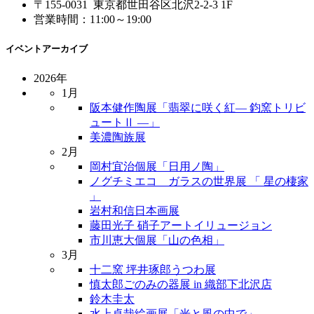
〒155-0031 東京都世田谷区北沢2-2-3 1F
営業時間：11:00～19:00
イベントアーカイブ
2026年
1月
阪本健作陶展「翡翠に咲く紅― 鈞窯トリビ
ュートⅡ ―」
美濃陶族展
2月
岡村宜治個展「日用ノ陶」
ノグチミエコ ガラスの世界展 「 星の棲家
」
岩村和信日本画展
藤田光子 硝子アートイリュージョン
市川恵大個展「山の色相」
3月
十二窯 坪井琢郎うつわ展
慎太郎ごのみの器展 in 織部下北沢店
鈴木圭太
水上卓哉絵画展「光と風の中で」