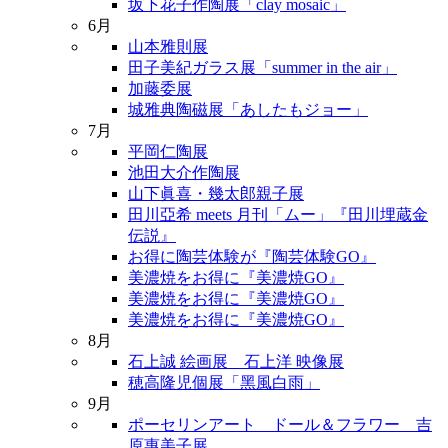
坂下花子作陶展「clay mosaic」
6月
山本雅則展
田子美紀ガラス展「summer in the air」
加藤委展
城雅典陶磁展「あしたもジョー」
7月
平岡仁陶展
池田大介作陶展
山下眞喜・幾太郎親子展
田川亞希 meets 月刊「ムー」『田川埋蔵金
伝説』
お得に陶芸体験が『陶芸体験GO』
美濃焼をお得に『美濃焼GO』
美濃焼をお得に『美濃焼GO』
美濃焼をお得に『美濃焼GO』
8月
石上誠 絵画展 石上洋 映像展
穂高隆児個展「黑風白雨」
9月
ポーセリンアート ドール＆フラワー 吉
原惠美子展