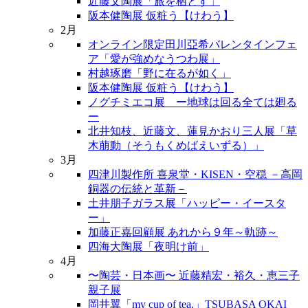
近藤文陶展「旅を栖とす」
阪本健陶展 仮粧う【けわう】
2月
オンライン限定田川亞希バレンタインフェ
ア「愛が強めなうつわ展」
村越琢磨「野に在るが如く」
阪本健陶展 仮粧う【けわう】
ノグチミエコ展 ー地球は回る全ては廻る
ー
北井知枝、近藤文、蓮見かおり三人展「草
木萠動（そうもくめばえいずる）」
3月
四津川製作所 喜泉堂・KISEN・空穏 －高岡
銅器の伝統と革新－
土井朋子ガラス展「ハッピー・イースタ
ー」
加藤正嘉回顧展 あれから９年～軌跡～
四海大陶展「夜明け前」
4月
〜陶芸・日本画〜 近藤精宏・裕久・恵三子
親子展
岡井翼「my cup of tea.」TSUBASA OKAI