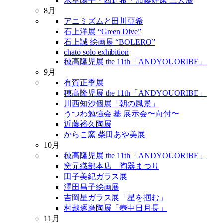
永草陽平・西野希・加藤好康 三人展
8月
アニミズムと田川亞希
石上洋展 “Green Dive”
石上誠 絵画展 “BOLERO”
chato solo exhibition
穂高隆児展 the 11th「ANDYOUORIBE」
9月
有賀正季展
穂高隆児展 the 11th「ANDYOUORIBE」
川西知沙個展「朝の風景」
うつわ勉強会 基 展示会〜向付〜
近藤裕久陶展
からこ窯 柴田あや美展
10月
穂高隆児展 the 11th「ANDYOUORIBE」
窯元織部本店 陶器まつり
田子美紀ガラス展
澤田昌子絵画展
吉岡星ガラス展「星を掴む」
村越琢磨陶展「壺中日月長」
11月