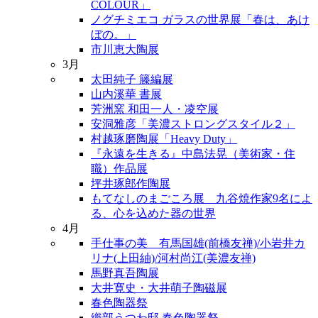
COLOUR」
ノグチミエコ ガラスの世界展「春は、あけ
ぼの。」
市川恵大陶展
3月
太田純子 籐編展
山内溪華 書展
芳洲窯 和田一人・凌空展
安洞雅彦「美濃ストロングスタイル２」
村越琢磨陶展「Heavy Duty」
『永遠を生きる』中島法晃（美術家・住
職）作品展
坪井琢郎作陶展
もてなしのまごころ展 九谷焼作家9名によ
る、心を込めた器の世界
4月
手仕事の美 有馬国雄(前橋友禅)/小岩井カ
リナ(上田紬)/河村尚江(美濃友禅)
馬野真吾陶展
大井寛史・大井萌子陶磁展
春色陶器祭
織部うつわ邸 春色陶器祭