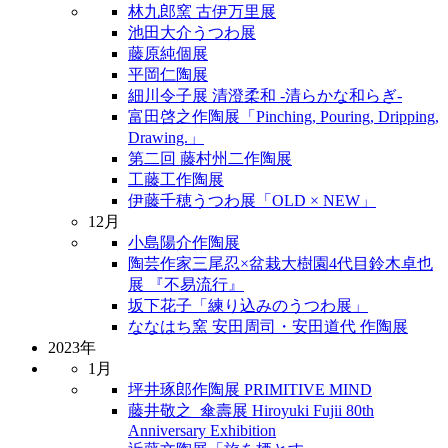
林九郎窯 古伊万里展
池田大介うつわ展
藤原純個展
平岡仁陶展
細川令子展 清澄柔和 -清らかな和らぎ-
富田啓之作陶展「Pinching, Pouring, Dripping,
Drawing.」
第二回 藤村州二作陶展
工藤工作陶展
伊藤千穂うつわ展「OLD × NEW」
12月
小島陽介作陶展
陶芸作家三尾忍×盆栽大樹園4代目鈴木卓也
展 『不易流行』
坂下花子「練り込みのうつわ展」
ななはち窯 安田周司・安田道代 作陶展
2023年
1月
坪井琢郎作陶展 PRIMITIVE MIND
藤井敬之_傘壽展 Hiroyuki Fujii 80th
Anniversary Exhibition