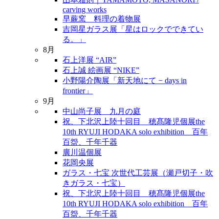
carving works
早蕨窯 料理の着物展
吉岡星ガラス展「星はロックでできてい
る。」
8月
石上洋展 “AIR”
石上誠 絵画展 “NIKE”
小野陽介陶展「新天地にて − days in
frontier」
9月
中山尚子展 九月の庭
祝、下北沢上陸十回目 穂髙隆児個展the
10th RYUJI HODAKA solo exhibition 百年
百盌、千年千器
廣川温個展
花岡央展
ガラス・七宝 次世代工芸展（瀬戸切子・吹
きガラス・七宝）
祝、下北沢上陸十回目 穂髙隆児個展the
10th RYUJI HODAKA solo exhibition 百年
百盌、千年千器