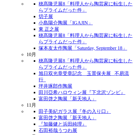
穂髙隆児展8「料理人から陶芸家に転生した
らプライムだった件」
切子展
小島陽介陶展「IGAJIN」
東 正之展
穂髙隆児展8「料理人から陶芸家に転生した
らプライムだった件」
塚本友太作陶展「Saturday, September 18」
10月
穂髙隆児展8「料理人から陶芸家に転生した
らプライムだった件」
旭日双光章受章記念 玉置保夫展 _不易流
行_
坪井琢郎作陶展
田川亞希ハロウィン展『下北沢ゾンビ』
富田啓之陶展「新天地人」
11月
田子美紀ガラス展『冬の入り口』
富田啓之陶展「新天地人」
『加藤健と浜田純理』
石田裕哉うつわ展