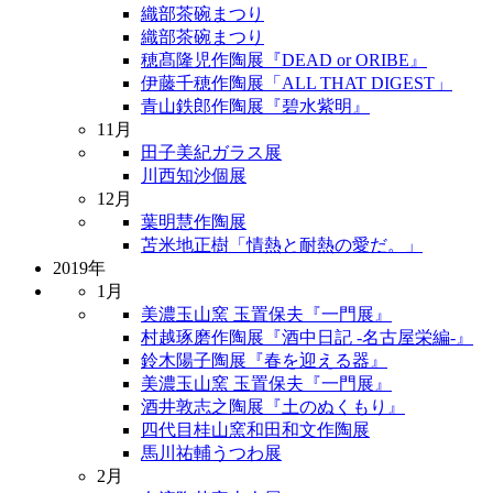
織部茶碗まつり
織部茶碗まつり
穂髙隆児作陶展『DEAD or ORIBE』
伊藤千穂作陶展「ALL THAT DIGEST」
青山鉄郎作陶展『碧水紫明』
11月
田子美紀ガラス展
川西知沙個展
12月
葉明慧作陶展
苫米地正樹「情熱と耐熱の愛だ。」
2019年
1月
美濃玉山窯 玉置保夫『一門展』
村越琢磨作陶展『酒中日記 -名古屋栄編-』
鈴木陽子陶展『春を迎える器』
美濃玉山窯 玉置保夫『一門展』
酒井敦志之陶展『土のぬくもり』
四代目桂山窯和田和文作陶展
馬川祐輔うつわ展
2月