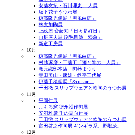
安藤友紀・石川理恵 二人展
坂下花子うつわ展
穂高隆児個展「黑風白雨」
林友加陶展
上絵屋 斎藤知「日々是好日」
山㟁厚夫展 刷毛目塗「漆象」
新道工房展
10月
穂高隆児個展「黑風白雨」
村越琢磨・工藤工「酒と肴の二人展」
窯元織部本店 陶器まつり
寺田美山・康雄・鉄平三代展
伊藤千穂個展「&cuisine」
千田徹 スリップウェアと軟陶のうつわ展
11月
平岡仁展
まもる窯 徳永護作陶展
安洞雅彦 千の豆向付展
千田徹 スリップウェアと軟陶のうつわ展
富田啓之作陶展 ギンギラ系、野獣派。
12月