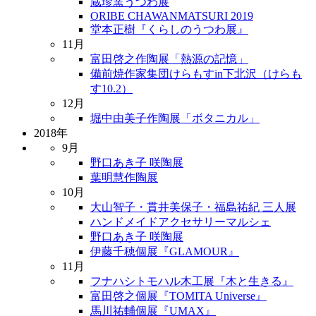
蔵珍窯うつわ展
ORIBE CHAWANMATSURI 2019
堂本正樹『くらしのうつわ展』
11月
富田啓之作陶展「熱源の記憶」
備前焼作家集団けらもすin下北沢（けらも
す10.2）
12月
堀中由美子作陶展「ボタニカル」
2018年
9月
野口あき子 咲陶展
葉明慧作陶展
10月
大山智子・貫井美保子・福島祐紀 三人展
ハンドメイドアクセサリーマルシェ
野口あき子 咲陶展
伊藤千穂個展『GLAMOUR』
11月
フナハシトモハル木工展『木と生きる』
富田啓之個展『TOMITA Universe』
馬川祐輔個展『UMAX』