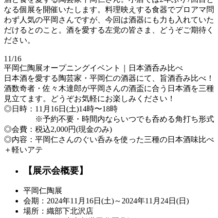
なる個展を開催いたします。料理映えする食器でプロアマ問
わず人気の平岡さんですが、今回は酒器にも力も入れていた
だけるとのこと。酒を愛する左党の皆さま、どうぞご期待く
ださい。
11/16
平岡仁陶展オープニングイベント｜日本酒呑み比べ
日本酒を愛する陶芸家・平岡仁の酒器にて、旨酒呑み比べ！
酒数奇者・佐々木達郎が平岡さんの酒盃に合う日本酒を三種
見立てます。どうぞお気軽にお楽しみください！
◎日時：11月16日(土)14時〜18時
※予約不要・時間内ならいつでも呑める角打ち形式
◎会費：税込2,000円(現金のみ)
◎内容：平岡仁さんのぐい呑みを使った三種の日本酒味比べ
＋軽いアテ
【展示会概要】
平岡仁陶展
会期：2024年11月16日(土)～2024年11月24日(日)
場所：織部下北沢店