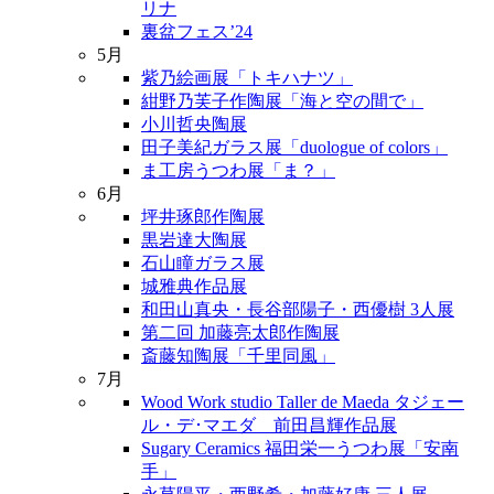
リナ
裏盆フェス’24
5月
紫乃絵画展「トキハナツ」
紺野乃芙子作陶展「海と空の間で」
小川哲央陶展
田子美紀ガラス展「duologue of colors」
ま工房うつわ展「ま？」
6月
坪井琢郎作陶展
黒岩達大陶展
石山瞳ガラス展
城雅典作品展
和田山真央・長谷部陽子・西優樹 3人展
第二回 加藤亮太郎作陶展
斎藤知陶展「千里同風」
7月
Wood Work studio Taller de Maeda タジェー
ル・デ･マエダ 前田昌輝作品展
Sugary Ceramics 福田栄一うつわ展「安南
手」