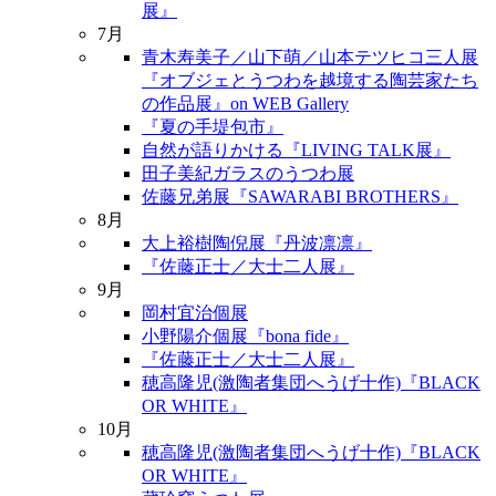
展』
7月
青木寿美子／山下萌／山本テツヒコ三人展
『オブジェとうつわを越境する陶芸家たち
の作品展』on WEB Gallery
『夏の手堤包市』
自然が語りかける『LIVING TALK展』
田子美紀ガラスのうつわ展
佐藤兄弟展『SAWARABI BROTHERS』
8月
大上裕樹陶倪展『丹波凛凛』
『佐藤正士／大士二人展』
9月
岡村宜治個展
小野陽介個展『bona fide』
『佐藤正士／大士二人展』
穂高隆児(激陶者集団へうげ十作)『BLACK
OR WHITE』
10月
穂高隆児(激陶者集団へうげ十作)『BLACK
OR WHITE』