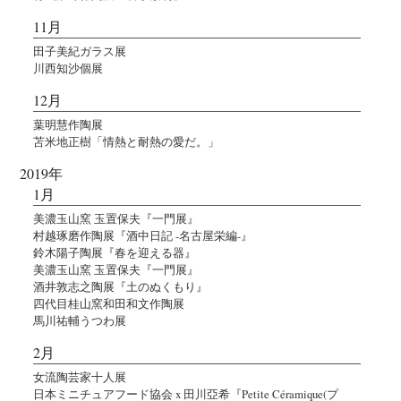
11月
田子美紀ガラス展
川西知沙個展
12月
葉明慧作陶展
苫米地正樹「情熱と耐熱の愛だ。」
2019年
1月
美濃玉山窯 玉置保夫『一門展』
村越琢磨作陶展『酒中日記 -名古屋栄編-』
鈴木陽子陶展『春を迎える器』
美濃玉山窯 玉置保夫『一門展』
酒井敦志之陶展『土のぬくもり』
四代目桂山窯和田和文作陶展
馬川祐輔うつわ展
2月
女流陶芸家十人展
日本ミニチュアフード協会 x 田川亞希『Petite Céramique(プ