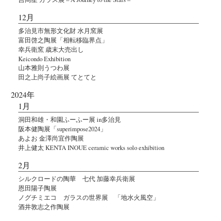
12月
多治見市無形文化財 水月窯展
富田啓之陶展「相転移臨界点」
幸兵衛窯 歳末大売出し
Keicondo Exhibition
山本雅則うつわ展
田之上尚子絵画展 てとてと
2024年
1月
洞田和雄・和園ふーふー展 in多治見
阪本健陶展「superimpose2024」
あよお 金澤尚宜作陶展
井上健太 KENTA INOUE ceramic works solo exhibition
2月
シルクロードの陶華 七代 加藤幸兵衛展
恩田陽子陶展
ノグチミエコ ガラスの世界展 「地水火風空」
酒井敦志之作陶展