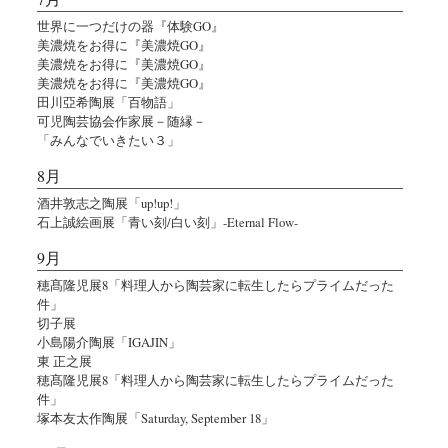
世界に一つだけの器『体験GO』
美濃焼をお得に『美濃焼GO』
美濃焼をお得に『美濃焼GO』
美濃焼をお得に『美濃焼GO』
田川亞希陶展「百物語」
可児陶芸協会作家展－随縁－
「みんなでいきたい３」
8月
酒井敦志之陶展「up!up!」
石上誠絵画展「青い刻/白い刻」-Eternal Flow-
9月
穂髙隆児展8「料理人から陶芸家に転生したらプライムだった
件」
切子展
小島陽介陶展「IGAJIN」
東 正之展
穂髙隆児展8「料理人から陶芸家に転生したらプライムだった
件」
塚本友太作陶展「Saturday, September 18」