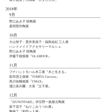
2018年
9月
野口あき子 咲陶展
葉明慧作陶展
10月
大山智子・貫井美保子・福島祐紀 三人展
ハンドメイドアクセサリーマルシェ
野口あき子 咲陶展
伊藤千穂個展『GLAMOUR』
11月
フナハシトモハル木工展『木と生きる』
富田啓之個展『TOMITA Universe』
馬川祐輔個展『UMAX』
瀧口喜兵爾・大喜『父子展』
12月
『IZUNOTFAKE』伊豆野一政擬古陶展
坂下花子『ねりこみうつわ展』
陶画工『和田一人展』