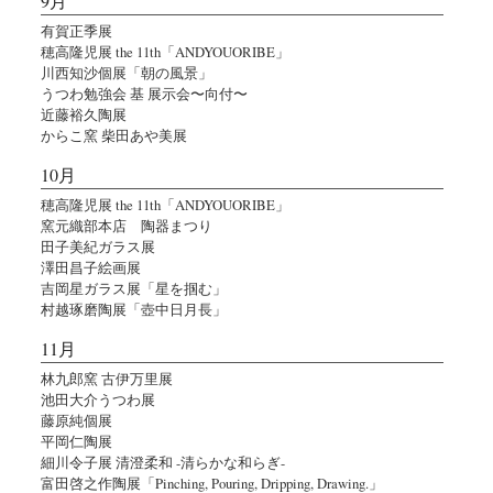
9月
有賀正季展
穂高隆児展 the 11th「ANDYOUORIBE」
川西知沙個展「朝の風景」
うつわ勉強会 基 展示会〜向付〜
近藤裕久陶展
からこ窯 柴田あや美展
10月
穂高隆児展 the 11th「ANDYOUORIBE」
窯元織部本店 陶器まつり
田子美紀ガラス展
澤田昌子絵画展
吉岡星ガラス展「星を掴む」
村越琢磨陶展「壺中日月長」
11月
林九郎窯 古伊万里展
池田大介うつわ展
藤原純個展
平岡仁陶展
細川令子展 清澄柔和 -清らかな和らぎ-
富田啓之作陶展「Pinching, Pouring, Dripping, Drawing.」