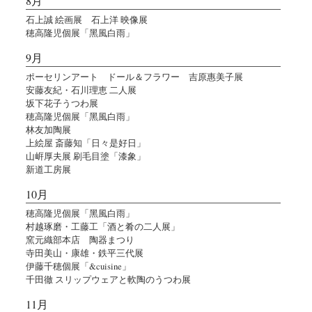
8月
石上誠 絵画展 石上洋 映像展
穂高隆児個展「黑風白雨」
9月
ポーセリンアート ドール＆フラワー 吉原惠美子展
安藤友紀・石川理恵 二人展
坂下花子うつわ展
穂高隆児個展「黑風白雨」
林友加陶展
上絵屋 斎藤知「日々是好日」
山㟁厚夫展 刷毛目塗「漆象」
新道工房展
10月
穂高隆児個展「黑風白雨」
村越琢磨・工藤工「酒と肴の二人展」
窯元織部本店 陶器まつり
寺田美山・康雄・鉄平三代展
伊藤千穂個展「&cuisine」
千田徹 スリップウェアと軟陶のうつわ展
11月