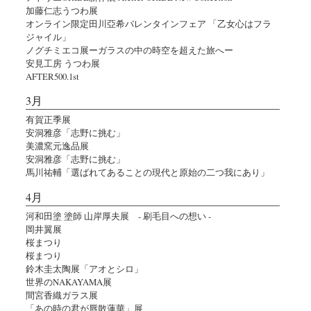
加藤仁志うつわ展
オンライン限定田川亞希バレンタインフェア 「乙女心はフラ
ジャイル」
ノグチミエコ展ーガラスの中の時空を超えた旅へー
安見工房 うつわ展
AFTER500.1st
3月
有賀正季展
安洞雅彦「志野に挑む」
美濃窯元逸品展
安洞雅彦「志野に挑む」
馬川祐輔「選ばれてあることの現代と原始の二つ我にあり」
4月
河和田塗 塗師 山岸厚夫展 - 刷毛目への想い -
岡井翼展
桜まつり
桜まつり
鈴木圭太陶展「アオとシロ」
世界のNAKAYAMA展
間宮香織ガラス展
「あの時の君が唇散蓮華」展