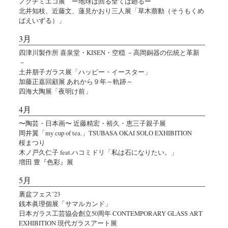
ノグチミエコ展 ー地球は回る全ては廻るー
北井知枝、近藤文、蓮見かおり三人展「草木萠動（そうもくめ
ばえいずる）」
3月
四津川製作所 喜泉堂・KISEN・空穏 －高岡銅器の伝統と革新
－
土井朋子ガラス展「ハッピー・イースター」
加藤正嘉回顧展 あれから９年～軌跡～
四海大陶展「夜明け前」
4月
〜陶芸・日本画〜 近藤精宏・裕久・恵三子親子展
岡井翼「my cup of tea.」TSUBASA OKAI SOLO EXHIBITION
桜まつり
木ノ戸久仁子 feat.ハコミドリ「私は石になりたい。」
増田 豊『色彩』展
5月
裏盆フェス’23
銭本眞理個展「サマルカンド」
日本ガラス工芸協会創立50周年 CONTEMPORARY GLASS ART
EXHIBITION 現代ガラスアート展