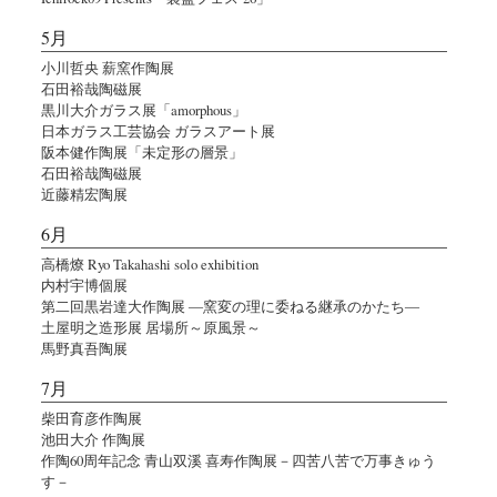
5月
小川哲央 薪窯作陶展
石田裕哉陶磁展
黒川大介ガラス展「amorphous」
日本ガラス工芸協会 ガラスアート展
阪本健作陶展「未定形の層景」
石田裕哉陶磁展
近藤精宏陶展
6月
高橋燎 Ryo Takahashi solo exhibition
内村宇博個展
第二回黒岩達大作陶展 ―窯変の理に委ねる継承のかたち―
土屋明之造形展 居場所～原風景～
馬野真吾陶展
7月
柴田育彦作陶展
池田大介 作陶展
作陶60周年記念 青山双溪 喜寿作陶展－四苦八苦で万事きゅう
す－