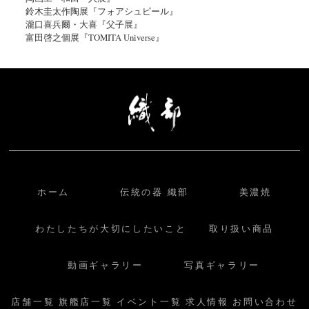
鈴木圭太作陶展『フォアシュピール』
瀧口喜兵爾・大喜『父子展』
富田啓之個展『TOMITA Universe』
ホーム
伝統の器 織部
美濃焼
わたしたちが大切にしたいこと
取り扱い商品
動画ギャラリー
写真ギャラリー
店舗一覧
旗艦店一覧
イベント一覧
求人情報
お問い合わせ