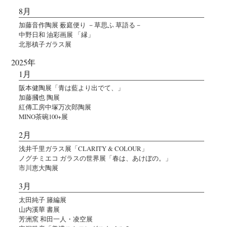
8月
加藤音作陶展 薮庭便り －草思ふ 草語る－
中野日和 油彩画展 「縁」
北形槙子ガラス展
2025年
1月
阪本健陶展「青は藍より出でて、」
加藤摑也 陶展
紅傳工房中塚万次郎陶展
MINO茶碗100+展
2月
浅井千里ガラス展「CLARITY & COLOUR」
ノグチミエコ ガラスの世界展「春は、あけぼの。」
市川恵大陶展
3月
太田純子 籐編展
山内溪華 書展
芳洲窯 和田一人・凌空展