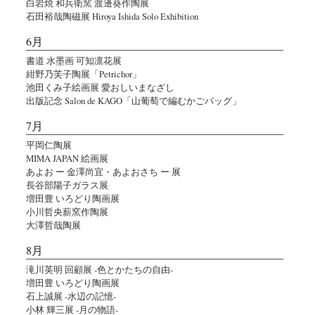
白岩焼 和兵衛窯 渡邊葵作陶展
石田裕哉陶磁展 Hiroya Ishida Solo Exhibition
6月
書道 水墨画 可知凛花展
紺野乃芙子陶展「Petrichor」
池田くみ子絵画展 愛おしいまなざし
出版記念 Salon de KAGO「山葡萄で編むかごバッグ」
7月
平岡仁陶展
MIMA JAPAN 絵画展
あよお ー 金澤尚宜・あよおさち ー 展
長谷部陽子ガラス展
増田豊 いろどり陶画展
小川哲央薪窯作陶展
大澤哲哉陶展
8月
滝川英明 回顧展 -色とかたちの自由-
増田豊 いろどり陶画展
石上誠展 -水辺の記憶-
小林 輝三展 -月の物語-