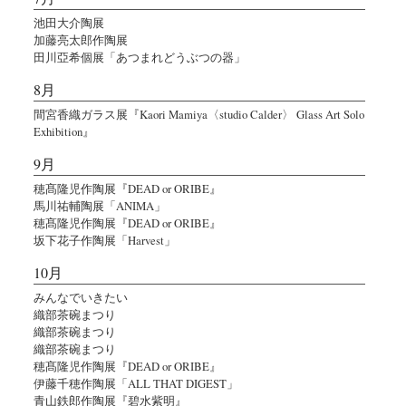
池田大介陶展
加藤亮太郎作陶展
田川亞希個展「あつまれどうぶつの器」
8月
間宮香織ガラス展『Kaori Mamiya〈studio Calder〉 Glass Art Solo
Exhibition』
9月
穂髙隆児作陶展『DEAD or ORIBE』
馬川祐輔陶展「ANIMA」
穂髙隆児作陶展『DEAD or ORIBE』
坂下花子作陶展「Harvest」
10月
みんなでいきたい
織部茶碗まつり
織部茶碗まつり
織部茶碗まつり
穂髙隆児作陶展『DEAD or ORIBE』
伊藤千穂作陶展「ALL THAT DIGEST」
青山鉄郎作陶展『碧水紫明』