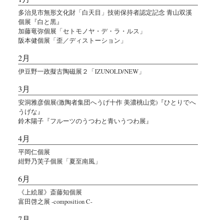
多治見市無形文化財「白天目」技術保持者認定記念 青山双溪
個展『白と黒』
加藤竜弥個展「セトモノヤ・デ・ラ・ルス」
阪本健個展「歪／ディストーション」
2月
伊豆野一政擬古陶磁展２「IZUNOLD/NEW」
3月
安洞雅彦個展(激陶者集団へうげ十作 美濃桃山党)『ひとりでへ
うげな』
鈴木陽子『フルーツのうつわと青いうつわ展』
4月
平岡仁個展
紺野乃芙子個展「夏至南風」
6月
《上絵屋》斎藤知個展
富田啓之展 -composition C-
7月