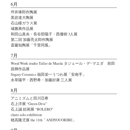
6月
坪井琢郎作陶展
黒岩達大陶展
石山瞳ガラス展
城雅典作品展
和田山真央・長谷部陽子・西優樹 3人展
第二回 加藤亮太郎作陶展
斎藤知陶展「千里同風」
7月
Wood Work studio Taller de Maeda タジェール・デ･マエダ 前田
昌輝作品展
Sugary Ceramics 福田栄一うつわ展「安南手」
永草陽平・西野希・加藤好康 三人展
8月
アニミズムと田川亞希
石上洋展 “Green Dive”
石上誠 絵画展 “BOLERO”
chato solo exhibition
穂高隆児展 the 11th「ANDYOUORIBE」