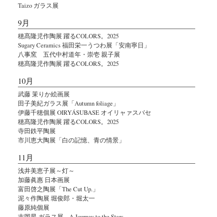
Taizo ガラス展
9月
穂髙隆児作陶展 躍るCOLORS。2025
Sugary Ceramics 福田栄一うつわ展「安南寧日」
八事窯 五代中村道年・崇壱 親子展
穂髙隆児作陶展 躍るCOLORS。2025
10月
武藤 茉りか絵画展
田子美紀ガラス展「Autumn foliage」
伊藤千穂個展 OIRYÁSUBASE オイリャァスバセ
穂髙隆児作陶展 躍るCOLORS。2025
寺田鉄平陶展
市川恵大陶展「白の記憶、青の情景」
11月
浅井美恵子展～灯～
加藤眞惠 日本画展
富田啓之陶展「The Cut Up.」
泥々作陶展 堀俊郎・堀太一
藤原純個展
吉岡星 ガラス展 – A Journey to the Stars –