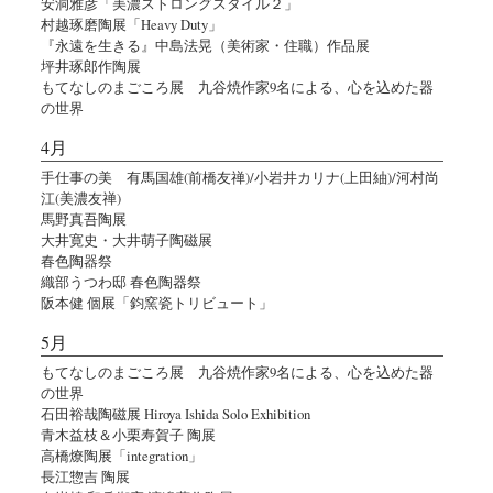
安洞雅彦「美濃ストロングスタイル２」
村越琢磨陶展「Heavy Duty」
『永遠を生きる』中島法晃（美術家・住職）作品展
坪井琢郎作陶展
もてなしのまごころ展 九谷焼作家9名による、心を込めた器
の世界
4月
手仕事の美 有馬国雄(前橋友禅)/小岩井カリナ(上田紬)/河村尚
江(美濃友禅)
馬野真吾陶展
大井寛史・大井萌子陶磁展
春色陶器祭
織部うつわ邸 春色陶器祭
阪本健 個展「鈞窯瓷トリビュート」
5月
もてなしのまごころ展 九谷焼作家9名による、心を込めた器
の世界
石田裕哉陶磁展 Hiroya Ishida Solo Exhibition
青木益枝＆小栗寿賀子 陶展
高橋燎陶展「integration」
長江惣吉 陶展