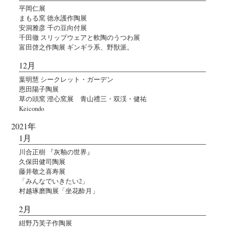
平岡仁展
まもる窯 徳永護作陶展
安洞雅彦 千の豆向付展
千田徹 スリップウェアと軟陶のうつわ展
富田啓之作陶展 ギンギラ系、野獣派。
12月
葉明慧 シークレット・ガーデン
恩田陽子陶展
草の頭窯 澄心窯展 青山禮三・双渓・健祐
Keicondo
2021年
1月
川合正樹 『灰釉の世界』
久保田健司陶展
藤井敬之喜寿展
「みんなでいきたい2」
村越琢磨陶展「坐花酔月」
2月
紺野乃芙子作陶展