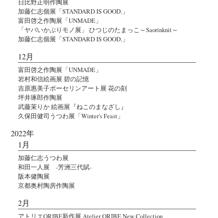
日比野正明作陶展
加藤仁志個展「STANDARD IS GOOD.」
富田啓之作陶展「UNMADE」
「ヤバいかぶりモノ展」 ひつじのたまっこ～Saorinknit～
加藤仁志個展「STANDARD IS GOOD.」
12月
富田啓之作陶展「UNMADE」
岩村和信絵画展 碧の記憶
吉原惠美子ポーセリンアート展 花の刻
坪井琢郎作陶展
武藤茉りか 絵画展『ねこのまなざし』
久保田健司うつわ展「Winter's Feast」
2022年
1月
加藤仁志うつわ展
和田一人展 -芳洲三代賦-
阪本健陶展
京都奥村陶房作陶展
2月
アトリエORIBE新作展 Atelier ORIBE New Collection