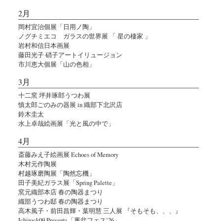
2月
岡村宜治個展「日用ノ陶」
ノグチミエコ ガラスの世界展 「 星の棲家 」
岩村和信日本画展
藤田光子 硝子アートイリュージョン
市川恵大個展「山の色相」
3月
十二窯 坪井琢郎うつわ展
慎太郎ごのみの器展 in 織部下北沢店
鈴木圭太
水上卓哉絵画展「光と風の中で」
4月
斎藤みえ子絵画展 Echoes of Memory
木村元作陶展
村越琢磨陶展「陶然忘機」
田子美紀ガラス展「Spring Palette」
窯元織部本店 春の陶器まつり
織部うつわ邸 春の陶器まつり
高木風子・前田昌輝・葉明慧 三人展 『そもそも、、、』
Ichirock09 Presents「裏盆フェス’26」