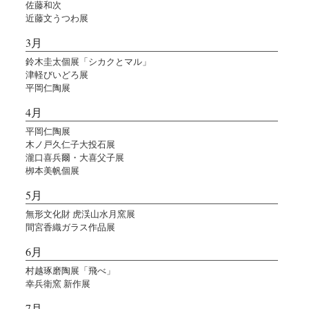
佐藤和次
近藤文うつわ展
3月
鈴木圭太個展「シカクとマル」
津軽びいどろ展
平岡仁陶展
4月
平岡仁陶展
木ノ戸久仁子大投石展
瀧口喜兵爾・大喜父子展
栁本美帆個展
5月
無形文化財 虎渓山水月窯展
間宮香織ガラス作品展
6月
村越琢磨陶展「飛べ」
幸兵衛窯 新作展
7月