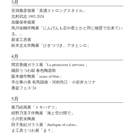
3月
安洞雅彦個展「美濃ストロングスタイル」
北村武志 1992-2024
加藤保幸個展
馬川祐輔作陶展「にんげんも石や星とかと同じ物質で出来てい
る。」
新道工房展
鈴木圭太作陶展「ひきつづき、アオとシロ」
4月
間宮香織ガラス展「La primavera è arrivata.」
織部うつわ邸 春色陶器祭
阪本健作陶展「sense of blue」
手仕事の美 有馬国雄・河村尚江・小岩井カリナ
裏盆フェス’24
5月
紫乃絵画展「トキハナツ」
紺野乃芙子作陶展「海と空の間で」
小川哲央陶展
田子美紀ガラス展「duologue of colors」
ま工房うつわ展「ま？」