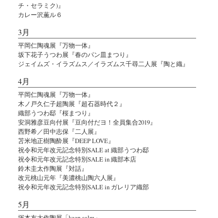
チ・セラミク)』
カレー沢薫ル６
3月
平岡仁陶魂展『万物一体』
坂下花子うつわ展『春のパン皿まつり』
ジェイムズ・イラズムス／イラズムス千尋二人展『陶と織』
4月
平岡仁陶魂展『万物一体』
木ノ戸久仁子超陶展『超石器時代２』
織部うつわ邸『桜まつり』
安洞雅彦豆向付展『豆向付だヨ！全員集合2019』
西野希／田中志保『二人展』
苫米地正樹陶酔展『DEEP LOVE』
祝令和元年改元記念特別SALE at 織部うつわ邸
祝令和元年改元記念特別SALE in 織部本店
鈴木圭太作陶展『対話』
改元桃山元年『美濃桃山陶六人展』
祝令和元年改元記念特別SALE in ガレリア織部
5月
塚本友太作陶展「keep calm」