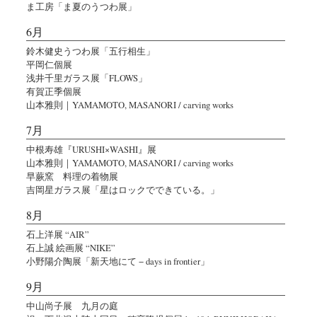
ま工房「ま夏のうつわ展」
6月
鈴木健史うつわ展「五行相生」
平岡仁個展
浅井千里ガラス展「FLOWS」
有賀正季個展
山本雅則｜YAMAMOTO, MASANORI / carving works
7月
中根寿雄『URUSHI×WASHI』展
山本雅則｜YAMAMOTO, MASANORI / carving works
早蕨窯 料理の着物展
吉岡星ガラス展「星はロックでできている。」
8月
石上洋展 “AIR”
石上誠 絵画展 “NIKE”
小野陽介陶展「新天地にて − days in frontier」
9月
中山尚子展 九月の庭