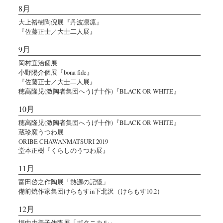
8月
大上裕樹陶倪展『丹波凛凛』
『佐藤正士／大士二人展』
9月
岡村宜治個展
小野陽介個展『bona fide』
『佐藤正士／大士二人展』
穂高隆児(激陶者集団へうげ十作)『BLACK OR WHITE』
10月
穂高隆児(激陶者集団へうげ十作)『BLACK OR WHITE』
蔵珍窯うつわ展
ORIBE CHAWANMATSURI 2019
堂本正樹『くらしのうつわ展』
11月
富田啓之作陶展「熱源の記憶」
備前焼作家集団けらもすin下北沢（けらもす10.2）
12月
堀中由美子作陶展「ボタニカル」