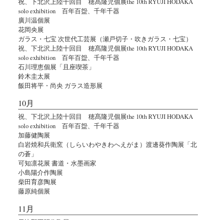
祝、下北沢上陸十回目 穂髙隆児個展the 10th RYUJI HODAKA
solo exhibition 百年百盌、千年千器
廣川温個展
花岡央展
ガラス・七宝 次世代工芸展（瀬戸切子・吹きガラス・七宝）
祝、下北沢上陸十回目 穂髙隆児個展the 10th RYUJI HODAKA
solo exhibition 百年百盌、千年千器
石川理恵個展「且座喫茶」
鈴木圭太展
飯田将平・尚央 ガラス造形展
10月
祝、下北沢上陸十回目 穂髙隆児個展the 10th RYUJI HODAKA
solo exhibition 百年百盌、千年千器
加藤健陶展
白岩焼和兵衛窯（しらいわやきわへえがま）渡邊葵作陶展「北
の蒼」
可知凛花展 書道・水墨画家
小島陽介作陶展
柴田育彦陶展
藤原純個展
11月