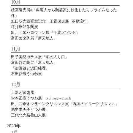
10月
穂髙隆児展8「料理人から陶芸家に転生したらプライムだった
件」
旭日双光章受章記念 玉置保夫展 _不易流行_
坪井琢郎作陶展
田川亞希ハロウィン展『下北沢ゾンビ』
富田啓之陶展「新天地人」
11月
田子美紀ガラス展『冬の入り口』
富田啓之陶展「新天地人」
『加藤健と浜田純理』
石田裕哉うつわ展
12月
土器と須恵器
堂本正樹うつわ展 ordinary warmth
田川亞希オンラインクリスマス展「戦国のメリークリスマス」
堀中由美子うつわ展
三代北大路魯山人展
2020年
1月