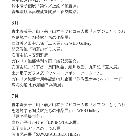
鈴木陽子個展『染付／上絵／箸置き』
青馬窯銭本眞理波斯陶展『蒼空陶路』
6月
青木寿美子／山下萌／山本テツヒコ三人展『オブジェとうつわ
を越境する陶芸家たちの作品展』
西野希／田中志保『二人展』on WEB Gallery
間宮香織『初夏のガラス展』
安藤友紀＋安洞雅彦
ガレリア織部特別企画『織部忌茶会』
安藤友紀、竹下努、奥田陶生、細川政己、丸田雄『五人展』
土井朋子ガラス展『ワンス・アポン・ア・タイム』
ガレリア織部一周年記念特別企画『作陶五十年 シルクロード
陶彩の道 七代加藤幸兵衛展』
7月
青木寿美子／山下萌／山本テツヒコ三人展『オブジェとうつわ
を越境する陶芸家たちの作品展』on WEB Gallery
『夏の手堤包市』
自然が語りかける『LIVING TALK展』
田子美紀ガラスのうつわ展
佐藤兄弟展『SAWARABI BROTHERS』