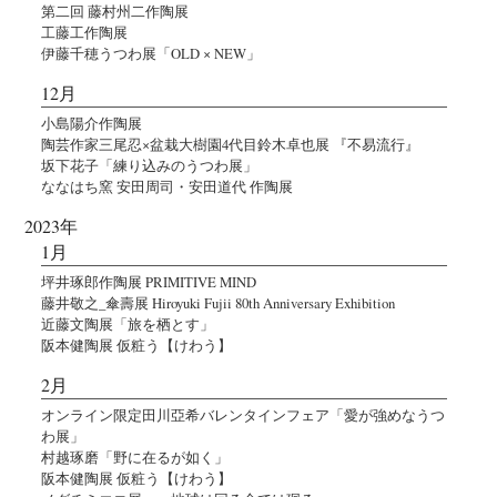
第二回 藤村州二作陶展
工藤工作陶展
伊藤千穂うつわ展「OLD × NEW」
12月
小島陽介作陶展
陶芸作家三尾忍×盆栽大樹園4代目鈴木卓也展 『不易流行』
坂下花子「練り込みのうつわ展」
ななはち窯 安田周司・安田道代 作陶展
2023年
1月
坪井琢郎作陶展 PRIMITIVE MIND
藤井敬之_傘壽展 Hiroyuki Fujii 80th Anniversary Exhibition
近藤文陶展「旅を栖とす」
阪本健陶展 仮粧う【けわう】
2月
オンライン限定田川亞希バレンタインフェア「愛が強めなうつ
わ展」
村越琢磨「野に在るが如く」
阪本健陶展 仮粧う【けわう】