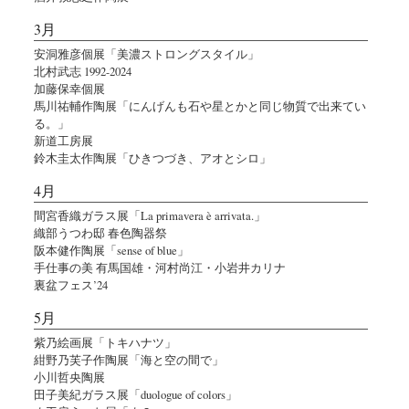
3月
安洞雅彦個展「美濃ストロングスタイル」
北村武志 1992-2024
加藤保幸個展
馬川祐輔作陶展「にんげんも石や星とかと同じ物質で出来てい
る。」
新道工房展
鈴木圭太作陶展「ひきつづき、アオとシロ」
4月
間宮香織ガラス展「La primavera è arrivata.」
織部うつわ邸 春色陶器祭
阪本健作陶展「sense of blue」
手仕事の美 有馬国雄・河村尚江・小岩井カリナ
裏盆フェス’24
5月
紫乃絵画展「トキハナツ」
紺野乃芙子作陶展「海と空の間で」
小川哲央陶展
田子美紀ガラス展「duologue of colors」