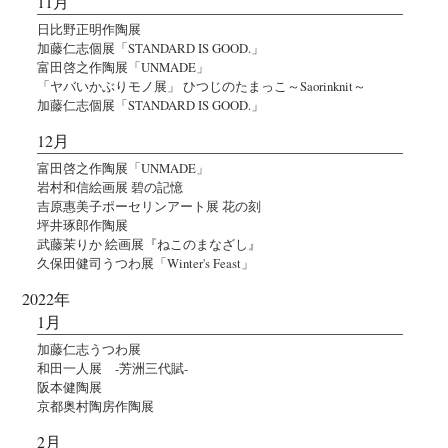
11月
日比野正明作陶展
加藤仁志個展「STANDARD IS GOOD.」
富田啓之作陶展「UNMADE」
「ヤバいかぶりモノ展」 ひつじのたまっこ～Saorinknit～
加藤仁志個展「STANDARD IS GOOD.」
12月
富田啓之作陶展「UNMADE」
岩村和信絵画展 碧の記憶
吉原惠美子ポーセリンアート展 花の刻
坪井琢郎作陶展
武藤茉りか 絵画展『ねこのまなざし』
久保田健司うつわ展「Winter's Feast」
2022年
1月
加藤仁志うつわ展
和田一人展 -芳洲三代賦-
阪本健陶展
京都奥村陶房作陶展
2月