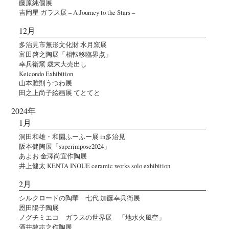
藤原純個展
吉岡星 ガラス展 – A Journey to the Stars –
12月
多治見市無形文化財 水月窯展
富田啓之陶展「相転移臨界点」
幸兵衛窯 歳末大売出し
Keicondo Exhibition
山本雅則うつわ展
田之上尚子絵画展 てとてと
2024年
1月
洞田和雄・和園ふーふー展 in多治見
阪本健陶展「superimpose2024」
あよお 金澤尚宜作陶展
井上健太 KENTA INOUE ceramic works solo exhibition
2月
シルクロードの陶華 七代 加藤幸兵衛展
恩田陽子陶展
ノグチミエコ ガラスの世界展 「地水火風空」
酒井敦志之作陶展