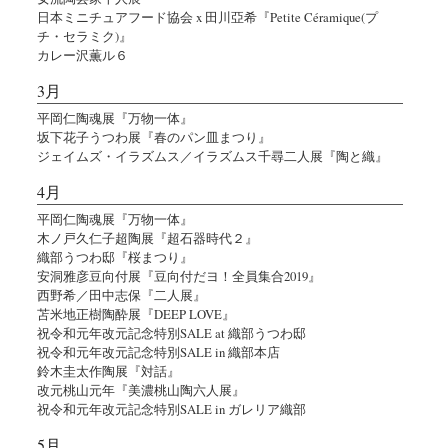
日本ミニチュアフード協会 x 田川亞希『Petite Céramique(プ
チ・セラミク)』
カレー沢薫ル６
3月
平岡仁陶魂展『万物一体』
坂下花子うつわ展『春のパン皿まつり』
ジェイムズ・イラズムス／イラズムス千尋二人展『陶と織』
4月
平岡仁陶魂展『万物一体』
木ノ戸久仁子超陶展『超石器時代２』
織部うつわ邸『桜まつり』
安洞雅彦豆向付展『豆向付だヨ！全員集合2019』
西野希／田中志保『二人展』
苫米地正樹陶酔展『DEEP LOVE』
祝令和元年改元記念特別SALE at 織部うつわ邸
祝令和元年改元記念特別SALE in 織部本店
鈴木圭太作陶展『対話』
改元桃山元年『美濃桃山陶六人展』
祝令和元年改元記念特別SALE in ガレリア織部
5月