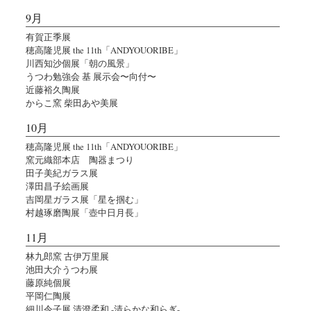
9月
有賀正季展
穂高隆児展 the 11th「ANDYOUORIBE」
川西知沙個展「朝の風景」
うつわ勉強会 基 展示会〜向付〜
近藤裕久陶展
からこ窯 柴田あや美展
10月
穂高隆児展 the 11th「ANDYOUORIBE」
窯元織部本店 陶器まつり
田子美紀ガラス展
澤田昌子絵画展
吉岡星ガラス展「星を掴む」
村越琢磨陶展「壺中日月長」
11月
林九郎窯 古伊万里展
池田大介うつわ展
藤原純個展
平岡仁陶展
細川令子展 清澄柔和 -清らかな和らぎ-