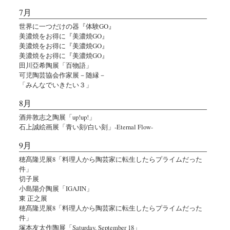
7月
世界に一つだけの器『体験GO』
美濃焼をお得に『美濃焼GO』
美濃焼をお得に『美濃焼GO』
美濃焼をお得に『美濃焼GO』
田川亞希陶展「百物語」
可児陶芸協会作家展－随縁－
「みんなでいきたい３」
8月
酒井敦志之陶展「up!up!」
石上誠絵画展「青い刻/白い刻」-Eternal Flow-
9月
穂髙隆児展8「料理人から陶芸家に転生したらプライムだった
件」
切子展
小島陽介陶展「IGAJIN」
東 正之展
穂髙隆児展8「料理人から陶芸家に転生したらプライムだった
件」
塚本友太作陶展「Saturday, September 18」