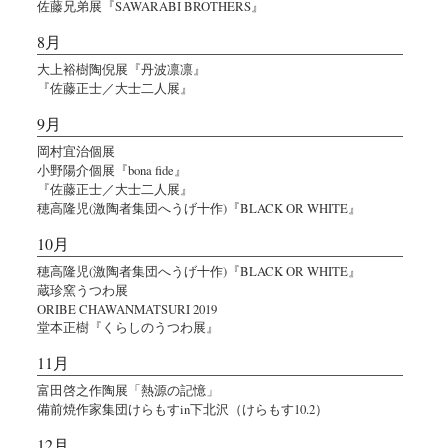
佐藤兄弟展『SAWARABI BROTHERS』
8月
大上裕樹陶倪展『丹波凛凛』
『佐藤正士／大士二人展』
9月
岡村宜治個展
小野陽介個展『bona fide』
『佐藤正士／大士二人展』
穂高隆児(激陶者集団へうげ十作)『BLACK OR WHITE』
10月
穂高隆児(激陶者集団へうげ十作)『BLACK OR WHITE』
蔵珍窯うつわ展
ORIBE CHAWANMATSURI 2019
堂本正樹『くらしのうつわ展』
11月
富田啓之作陶展「熱源の記憶」
備前焼作家集団けらもすin下北沢（けらもす10.2）
12月