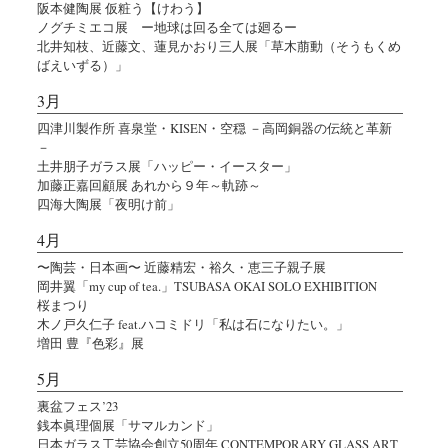
阪本健陶展 仮粧う【けわう】
ノグチミエコ展 ー地球は回る全ては廻るー
北井知枝、近藤文、蓮見かおり三人展「草木萠動（そうもくめ
ばえいずる）」
3月
四津川製作所 喜泉堂・KISEN・空穏 －高岡銅器の伝統と革新
－
土井朋子ガラス展「ハッピー・イースター」
加藤正嘉回顧展 あれから９年～軌跡～
四海大陶展「夜明け前」
4月
〜陶芸・日本画〜 近藤精宏・裕久・恵三子親子展
岡井翼「my cup of tea.」TSUBASA OKAI SOLO EXHIBITION
桜まつり
木ノ戸久仁子 feat.ハコミドリ「私は石になりたい。」
増田 豊『色彩』展
5月
裏盆フェス’23
銭本眞理個展「サマルカンド」
日本ガラス工芸協会創立50周年 CONTEMPORARY GLASS ART