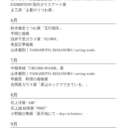
EXHIBITION 現代ガラスアート展
ま工房「ま夏のうつわ展」
6月
鈴木健史うつわ展「五行相生」
平岡仁個展
浅井千里ガラス展「FLOWS」
有賀正季個展
山本雅則｜YAMAMOTO, MASANORI / carving works
7月
中根寿雄『URUSHI×WASHI』展
山本雅則｜YAMAMOTO, MASANORI / carving works
早蕨窯 料理の着物展
吉岡星ガラス展「星はロックでできている。」
8月
石上洋展 “AIR”
石上誠 絵画展 “NIKE”
小野陽介陶展「新天地にて − days in frontier」
9月