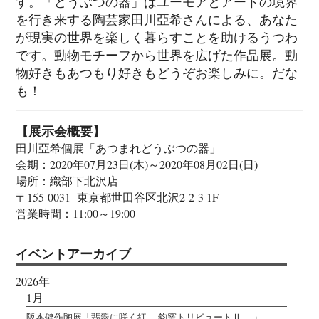
す。「どうぶつの器」はユーモアとアートの境界
を行き来する陶芸家田川亞希さんによる、あなた
が現実の世界を楽しく暮らすことを助けるうつわ
です。動物モチーフから世界を広げた作品展。動
物好きもあつもり好きもどうぞお楽しみに。だな
も！
【展示会概要】
田川亞希個展「あつまれどうぶつの器」
会期：2020年07月23日(木)～2020年08月02日(日)
場所：織部下北沢店
〒155-0031 東京都世田谷区北沢2-2-3 1F
営業時間：11:00～19:00
イベントアーカイブ
2026年
1月
阪本健作陶展「翡翠に咲く紅― 鈞窯トリビュートⅡ ―」