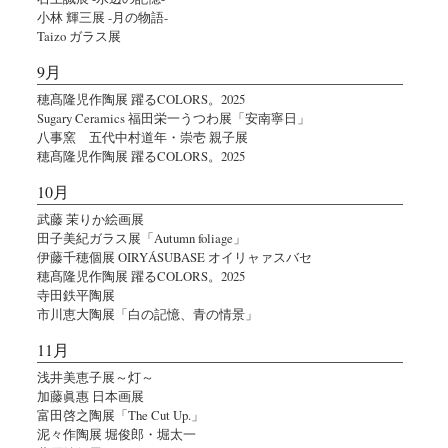
小林 輝三展 -月の物語-
Taizo ガラス展
9月
穂髙隆児作陶展 躍るCOLORS。2025
Sugary Ceramics 福田栄一うつわ展「安南寧日」
八事窯 五代中村道年・崇壱 親子展
穂髙隆児作陶展 躍るCOLORS。2025
10月
武藤 茉りか絵画展
田子美紀ガラス展「Autumn foliage」
伊藤千穂個展 OIRYÁSUBASE オイリャァスバセ
穂髙隆児作陶展 躍るCOLORS。2025
寺田鉄平陶展
市川恵大陶展「白の記憶、青の情景」
11月
浅井美恵子展～灯～
加藤眞惠 日本画展
富田啓之陶展「The Cut Up.」
泥々作陶展 堀俊郎・堀太一