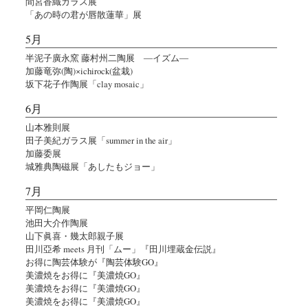
間宮香織ガラス展
「あの時の君が唇散蓮華」展
5月
半泥子廣永窯 藤村州二陶展 ―イズム―
加藤竜弥(陶)×ichirock(盆栽)
坂下花子作陶展「clay mosaic」
6月
山本雅則展
田子美紀ガラス展「summer in the air」
加藤委展
城雅典陶磁展「あしたもジョー」
7月
平岡仁陶展
池田大介作陶展
山下眞喜・幾太郎親子展
田川亞希 meets 月刊「ムー」『田川埋蔵金伝説』
お得に陶芸体験が『陶芸体験GO』
美濃焼をお得に『美濃焼GO』
美濃焼をお得に『美濃焼GO』
美濃焼をお得に『美濃焼GO』