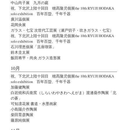
中山尚子展 九月の庭
祝、下北沢上陸十回目 穂髙隆児個展the 10th RYUJI HODAKA
solo exhibition 百年百盌、千年千器
廣川温個展
花岡央展
ガラス・七宝 次世代工芸展（瀬戸切子・吹きガラス・七宝）
祝、下北沢上陸十回目 穂髙隆児個展the 10th RYUJI HODAKA
solo exhibition 百年百盌、千年千器
石川理恵個展「且座喫茶」
鈴木圭太展
飯田将平・尚央 ガラス造形展
10月
祝、下北沢上陸十回目 穂髙隆児個展the 10th RYUJI HODAKA
solo exhibition 百年百盌、千年千器
加藤健陶展
白岩焼和兵衛窯（しらいわやきわへえがま）渡邊葵作陶展「北
の蒼」
可知凛花展 書道・水墨画家
小島陽介作陶展
柴田育彦陶展
藤原純個展