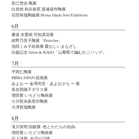
長江惣吉 陶展
白岩焼 和兵衛窯 渡邊葵作陶展
石田裕哉陶磁展 Hiroya Ishida Solo Exhibition
6月
書道 水墨画 可知凛花展
紺野乃芙子陶展「Petrichor」
池田くみ子絵画展 愛おしいまなざし
出版記念 Salon de KAGO「山葡萄で編むかごバッグ」
7月
平岡仁陶展
MIMA JAPAN 絵画展
あよお ー 金澤尚宜・あよおさち ー 展
長谷部陽子ガラス展
増田豊 いろどり陶画展
小川哲央薪窯作陶展
大澤哲哉陶展
8月
滝川英明 回顧展 -色とかたちの自由-
増田豊 いろどり陶画展
石上誠展 -水辺の記憶-