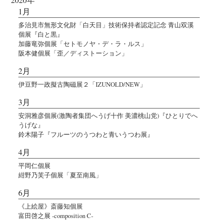
1月
多治見市無形文化財「白天目」技術保持者認定記念 青山双溪
個展『白と黒』
加藤竜弥個展「セトモノヤ・デ・ラ・ルス」
阪本健個展「歪／ディストーション」
2月
伊豆野一政擬古陶磁展２「IZUNOLD/NEW」
3月
安洞雅彦個展(激陶者集団へうげ十作 美濃桃山党)『ひとりでへ
うげな』
鈴木陽子『フルーツのうつわと青いうつわ展』
4月
平岡仁個展
紺野乃芙子個展「夏至南風」
6月
《上絵屋》斎藤知個展
富田啓之展 -composition C-