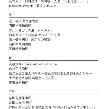
高木風子・前田昌輝・葉明慧 三人展 『そもそも、、、』
Ichirock09 Presents「裏盆フェス’26」
5月
小川哲央 薪窯作陶展
石田裕哉陶磁展
黒川大介ガラス展「amorphous」
日本ガラス工芸協会 ガラスアート展
阪本健作陶展「未定形の層景」
石田裕哉陶磁展
近藤精宏陶展
6月
高橋燎 Ryo Takahashi solo exhibition
内村宇博個展
第二回黒岩達大作陶展 ―窯変の理に委ねる継承のかたち―
土屋明之造形展 居場所～原風景～
馬野真吾陶展
7月
柴田育彦作陶展
池田大介 作陶展
作陶60周年記念 青山双溪 喜寿作陶展－四苦八苦で万事きゅう