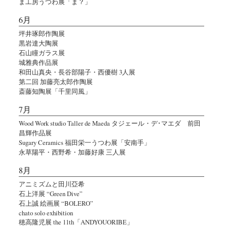
ま工房うつわ展「ま？」
6月
坪井琢郎作陶展
黒岩達大陶展
石山瞳ガラス展
城雅典作品展
和田山真央・長谷部陽子・西優樹 3人展
第二回 加藤亮太郎作陶展
斎藤知陶展「千里同風」
7月
Wood Work studio Taller de Maeda タジェール・デ･マエダ 前田
昌輝作品展
Sugary Ceramics 福田栄一うつわ展「安南手」
永草陽平・西野希・加藤好康 三人展
8月
アニミズムと田川亞希
石上洋展 “Green Dive”
石上誠 絵画展 “BOLERO”
chato solo exhibition
穂高隆児展 the 11th「ANDYOUORIBE」