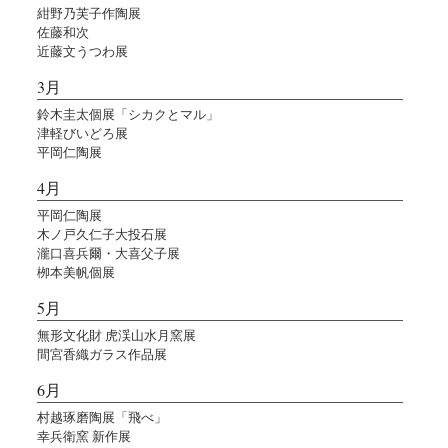
紺野乃芙子作陶展
佐藤和次
近藤文うつわ展
3月
鈴木圭太個展「シカクとマル」
津軽びいどろ展
平岡仁陶展
4月
平岡仁陶展
木ノ戸久仁子大投石展
瀧口喜兵爾・大喜父子展
栁本美帆個展
5月
無形文化財 虎渓山水月窯展
間宮香織ガラス作品展
6月
村越琢磨陶展「飛べ」
幸兵衛窯 新作展