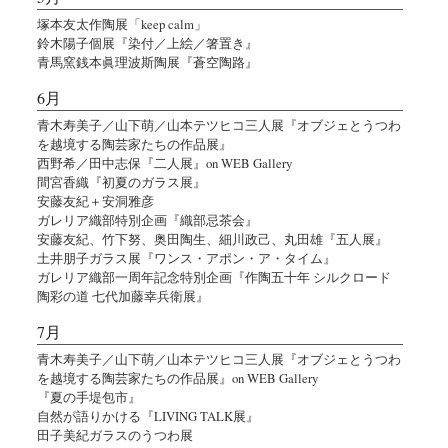
塚本友太作陶展「keep calm」
鈴木陽子個展『染付／上絵／箸置き』
青馬窯銭本眞理波斯陶展『蒼空陶路』
6月
青木寿美子／山下萌／山本テツヒコ三人展『オブジェとうつわ
を越境する陶芸家たちの作品展』
西野希／田中志保『二人展』on WEB Gallery
間宮香織『初夏のガラス展』
安藤友紀＋安洞雅彦
ガレリア織部特別企画『織部忌茶会』
安藤友紀、竹下努、奥田陶生、細川政己、丸田雄『五人展』
土井朋子ガラス展『ワンス・アポン・ア・タイム』
ガレリア織部一周年記念特別企画『作陶五十年 シルクロード
陶彩の道 七代加藤幸兵衛展』
7月
青木寿美子／山下萌／山本テツヒコ三人展『オブジェとうつわ
を越境する陶芸家たちの作品展』on WEB Gallery
『夏の手堤包市』
自然が語りかける『LIVING TALK展』
田子美紀ガラスのうつわ展