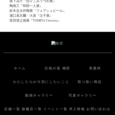
坂下花子『ねりこみうつわ展』
陶画工『和田一人展』
鈴木圭太作陶展『フォアシュピール』
瀧口喜兵爾・大喜『父子展』
富田啓之個展『TOMITA Universe』
ホーム
伝統の器 織部
美濃焼
わたしたちが大切にしたいこと
取り扱い商品
動画ギャラリー
写真ギャラリー
店舗一覧
旗艦店一覧
イベント一覧
求人情報
お問い合わせ