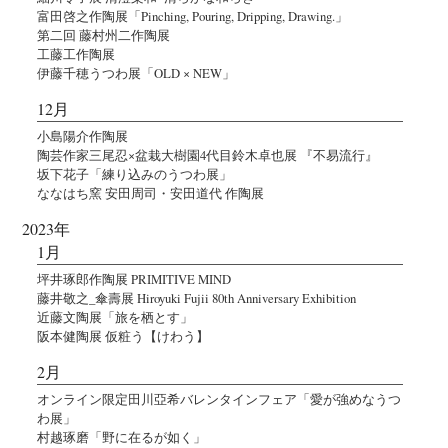
富田啓之作陶展「Pinching, Pouring, Dripping, Drawing.」
第二回 藤村州二作陶展
工藤工作陶展
伊藤千穂うつわ展「OLD × NEW」
12月
小島陽介作陶展
陶芸作家三尾忍×盆栽大樹園4代目鈴木卓也展 『不易流行』
坂下花子「練り込みのうつわ展」
ななはち窯 安田周司・安田道代 作陶展
2023年
1月
坪井琢郎作陶展 PRIMITIVE MIND
藤井敬之_傘壽展 Hiroyuki Fujii 80th Anniversary Exhibition
近藤文陶展「旅を栖とす」
阪本健陶展 仮粧う【けわう】
2月
オンライン限定田川亞希バレンタインフェア「愛が強めなうつ
わ展」
村越琢磨「野に在るが如く」