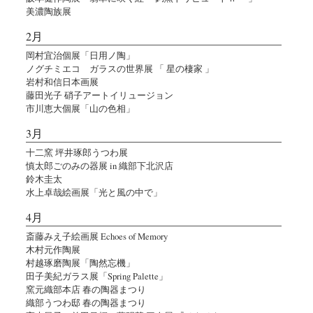
美濃陶族展
2月
岡村宜治個展「日用ノ陶」
ノグチミエコ ガラスの世界展 「 星の棲家 」
岩村和信日本画展
藤田光子 硝子アートイリュージョン
市川恵大個展「山の色相」
3月
十二窯 坪井琢郎うつわ展
慎太郎ごのみの器展 in 織部下北沢店
鈴木圭太
水上卓哉絵画展「光と風の中で」
4月
斎藤みえ子絵画展 Echoes of Memory
木村元作陶展
村越琢磨陶展「陶然忘機」
田子美紀ガラス展「Spring Palette」
窯元織部本店 春の陶器まつり
織部うつわ邸 春の陶器まつり