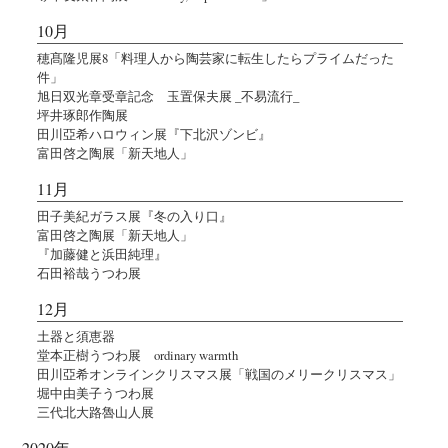
10月
穂髙隆児展8「料理人から陶芸家に転生したらプライムだった
件」
旭日双光章受章記念 玉置保夫展 _不易流行_
坪井琢郎作陶展
田川亞希ハロウィン展『下北沢ゾンビ』
富田啓之陶展「新天地人」
11月
田子美紀ガラス展『冬の入り口』
富田啓之陶展「新天地人」
『加藤健と浜田純理』
石田裕哉うつわ展
12月
土器と須恵器
堂本正樹うつわ展 ordinary warmth
田川亞希オンラインクリスマス展「戦国のメリークリスマス」
堀中由美子うつわ展
三代北大路魯山人展
2020年