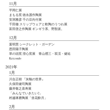
11月
平岡仁展
まもる窯 徳永護作陶展
安洞雅彦 千の豆向付展
千田徹 スリップウェアと軟陶のうつわ展
富田啓之作陶展 ギンギラ系、野獣派。
12月
葉明慧 シークレット・ガーデン
恩田陽子陶展
草の頭窯 澄心窯展 青山禮三・双渓・健祐
Keicondo
2021年
1月
川合正樹 『灰釉の世界』
久保田健司陶展
藤井敬之喜寿展
「みんなでいきたい2」
村越琢磨陶展「坐花酔月」
2月