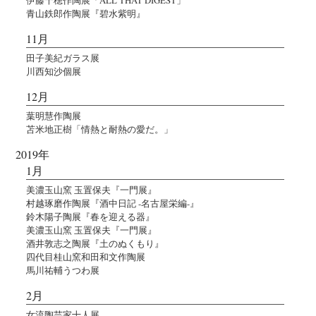
青山鉄郎作陶展『碧水紫明』
11月
田子美紀ガラス展
川西知沙個展
12月
葉明慧作陶展
苫米地正樹「情熱と耐熱の愛だ。」
2019年
1月
美濃玉山窯 玉置保夫『一門展』
村越琢磨作陶展『酒中日記 -名古屋栄編-』
鈴木陽子陶展『春を迎える器』
美濃玉山窯 玉置保夫『一門展』
酒井敦志之陶展『土のぬくもり』
四代目桂山窯和田和文作陶展
馬川祐輔うつわ展
2月
女流陶芸家十人展