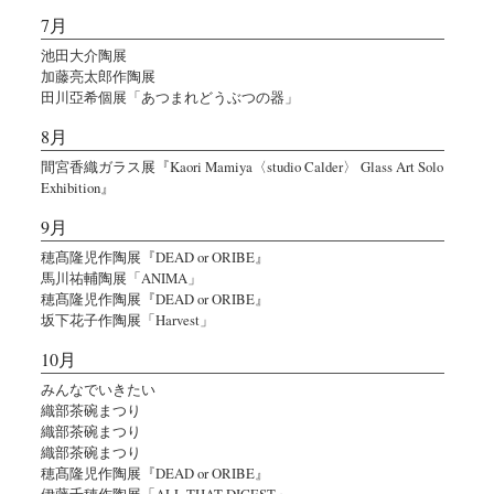
7月
池田大介陶展
加藤亮太郎作陶展
田川亞希個展「あつまれどうぶつの器」
8月
間宮香織ガラス展『Kaori Mamiya〈studio Calder〉 Glass Art Solo
Exhibition』
9月
穂髙隆児作陶展『DEAD or ORIBE』
馬川祐輔陶展「ANIMA」
穂髙隆児作陶展『DEAD or ORIBE』
坂下花子作陶展「Harvest」
10月
みんなでいきたい
織部茶碗まつり
織部茶碗まつり
織部茶碗まつり
穂髙隆児作陶展『DEAD or ORIBE』
伊藤千穂作陶展「ALL THAT DIGEST」