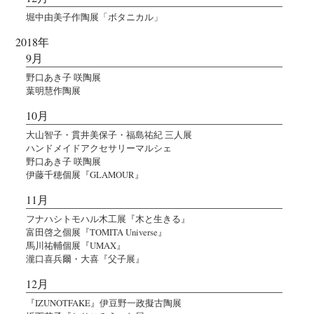
堀中由美子作陶展「ボタニカル」
2018年
9月
野口あき子 咲陶展
葉明慧作陶展
10月
大山智子・貫井美保子・福島祐紀 三人展
ハンドメイドアクセサリーマルシェ
野口あき子 咲陶展
伊藤千穂個展『GLAMOUR』
11月
フナハシトモハル木工展『木と生きる』
富田啓之個展『TOMITA Universe』
馬川祐輔個展『UMAX』
瀧口喜兵爾・大喜『父子展』
12月
『IZUNOTFAKE』伊豆野一政擬古陶展