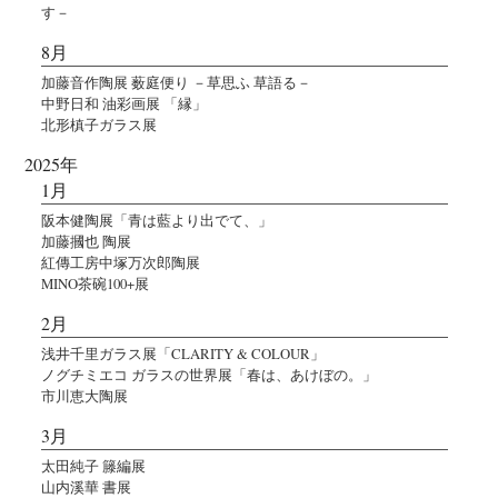
す－
8月
加藤音作陶展 薮庭便り －草思ふ 草語る－
中野日和 油彩画展 「縁」
北形槙子ガラス展
2025年
1月
阪本健陶展「青は藍より出でて、」
加藤摑也 陶展
紅傳工房中塚万次郎陶展
MINO茶碗100+展
2月
浅井千里ガラス展「CLARITY & COLOUR」
ノグチミエコ ガラスの世界展「春は、あけぼの。」
市川恵大陶展
3月
太田純子 籐編展
山内溪華 書展