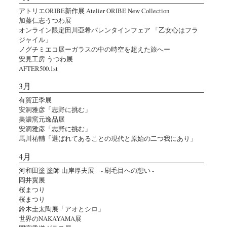
アトリエORIBE新作展 Atelier ORIBE New Collection
加藤仁志うつわ展
オンライン限定田川亞希バレンタインフェア 「乙女心はフラ
ジャイル」
ノグチミエコ展ーガラスの中の時空を超えた旅へー
安見工房 うつわ展
AFTER500.1st
3月
有賀正季展
安洞雅彦「志野に挑む」
美濃窯元逸品展
安洞雅彦「志野に挑む」
馬川祐輔「選ばれてあることの現代と原始の二つ我にあり」
4月
河和田塗 塗師 山岸厚夫展 - 刷毛目への想い -
岡井翼展
桜まつり
桜まつり
鈴木圭太陶展「アオとシロ」
世界のNAKAYAMA展