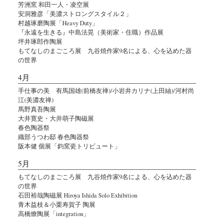
芳洲窯 和田一人・凌空展
安洞雅彦「美濃ストロングスタイル２」
村越琢磨陶展「Heavy Duty」
『永遠を生きる』中島法晃（美術家・住職）作品展
坪井琢郎作陶展
もてなしのまごころ展 九谷焼作家9名による、心を込めた器
の世界
4月
手仕事の美 有馬国雄(前橋友禅)/小岩井カリナ(上田紬)/河村尚
江(美濃友禅)
馬野真吾陶展
大井寛史・大井萌子陶磁展
春色陶器祭
織部うつわ邸 春色陶器祭
阪本健 個展「鈞窯瓷トリビュート」
5月
もてなしのまごころ展 九谷焼作家9名による、心を込めた器
の世界
石田裕哉陶磁展 Hiroya Ishida Solo Exhibition
青木益枝＆小栗寿賀子 陶展
高橋燎陶展「integration」