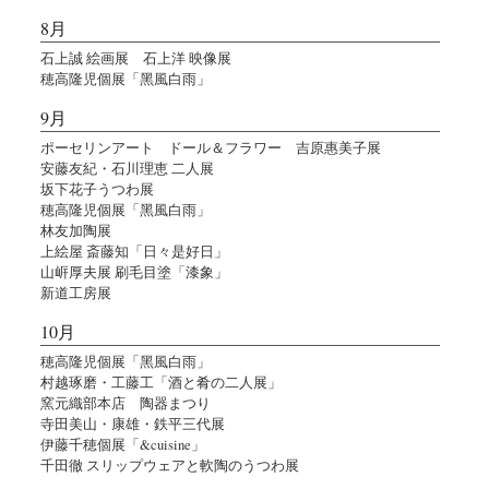
8月
石上誠 絵画展 石上洋 映像展
穂高隆児個展「黑風白雨」
9月
ポーセリンアート ドール＆フラワー 吉原惠美子展
安藤友紀・石川理恵 二人展
坂下花子うつわ展
穂高隆児個展「黑風白雨」
林友加陶展
上絵屋 斎藤知「日々是好日」
山㟁厚夫展 刷毛目塗「漆象」
新道工房展
10月
穂高隆児個展「黑風白雨」
村越琢磨・工藤工「酒と肴の二人展」
窯元織部本店 陶器まつり
寺田美山・康雄・鉄平三代展
伊藤千穂個展「&cuisine」
千田徹 スリップウェアと軟陶のうつわ展