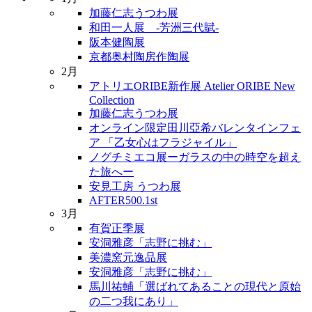
加藤仁志うつわ展
和田一人展 -芳洲三代賦-
阪本健陶展
京都奥村陶房作陶展
2月
アトリエORIBE新作展 Atelier ORIBE New
Collection
加藤仁志うつわ展
オンライン限定田川亞希バレンタインフェ
ア 「乙女心はフラジャイル」
ノグチミエコ展ーガラスの中の時空を超え
た旅へー
安見工房 うつわ展
AFTER500.1st
3月
有賀正季展
安洞雅彦「志野に挑む」
美濃窯元逸品展
安洞雅彦「志野に挑む」
馬川祐輔「選ばれてあることの現代と原始
の二つ我にあり」