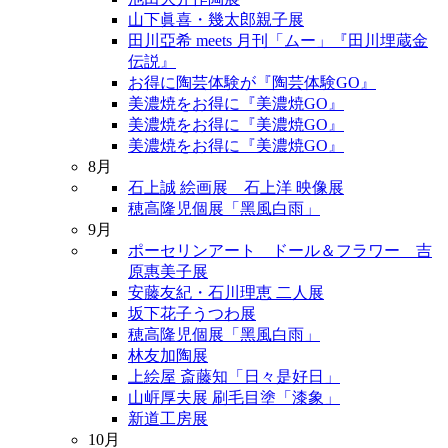
山下眞喜・幾太郎親子展
田川亞希 meets 月刊「ムー」『田川埋蔵金
伝説』
お得に陶芸体験が『陶芸体験GO』
美濃焼をお得に『美濃焼GO』
美濃焼をお得に『美濃焼GO』
美濃焼をお得に『美濃焼GO』
8月
石上誠 絵画展 石上洋 映像展
穂高隆児個展「黑風白雨」
9月
ポーセリンアート ドール＆フラワー 吉
原惠美子展
安藤友紀・石川理恵 二人展
坂下花子うつわ展
穂高隆児個展「黑風白雨」
林友加陶展
上絵屋 斎藤知「日々是好日」
山㟁厚夫展 刷毛目塗「漆象」
新道工房展
10月