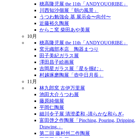
穂高隆児展 the 11th「ANDYOUORIBE」
川西知沙個展「朝の風景」
うつわ勉強会 基 展示会〜向付〜
近藤裕久陶展
からこ窯 柴田あや美展
10月
穂高隆児展 the 11th「ANDYOUORIBE」
窯元織部本店 陶器まつり
田子美紀ガラス展
澤田昌子絵画展
吉岡星ガラス展「星を掴む」
村越琢磨陶展「壺中日月長」
11月
林九郎窯 古伊万里展
池田大介うつわ展
藤原純個展
平岡仁陶展
細川令子展 清澄柔和 -清らかな和らぎ-
富田啓之作陶展「Pinching, Pouring, Dripping,
Drawing.」
第二回 藤村州二作陶展