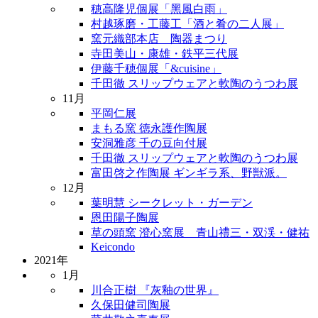
穂高隆児個展「黑風白雨」
村越琢磨・工藤工「酒と肴の二人展」
窯元織部本店 陶器まつり
寺田美山・康雄・鉄平三代展
伊藤千穂個展「&cuisine」
千田徹 スリップウェアと軟陶のうつわ展
11月
平岡仁展
まもる窯 徳永護作陶展
安洞雅彦 千の豆向付展
千田徹 スリップウェアと軟陶のうつわ展
富田啓之作陶展 ギンギラ系、野獣派。
12月
葉明慧 シークレット・ガーデン
恩田陽子陶展
草の頭窯 澄心窯展 青山禮三・双渓・健祐
Keicondo
2021年
1月
川合正樹 『灰釉の世界』
久保田健司陶展