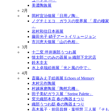
ュートⅡ ―」
美濃陶族展
2月
岡村宜治個展「日用ノ陶」
ノグチミエコ ガラスの世界展 「 星の棲家
」
岩村和信日本画展
藤田光子 硝子アートイリュージョン
市川恵大個展「山の色相」
3月
十二窯 坪井琢郎うつわ展
慎太郎ごのみの器展 in 織部下北沢店
鈴木圭太
水上卓哉絵画展「光と風の中で」
4月
斎藤みえ子絵画展 Echoes of Memory
木村元作陶展
村越琢磨陶展「陶然忘機」
田子美紀ガラス展「Spring Palette」
窯元織部本店 春の陶器まつり
織部うつわ邸 春の陶器まつり
高木風子・前田昌輝・葉明慧 三人展 『そも