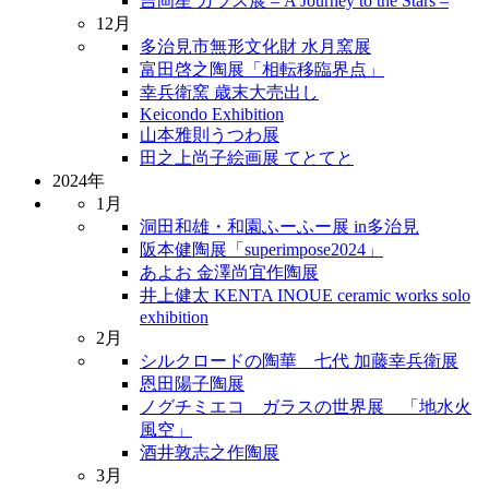
吉岡星 ガラス展 – A Journey to the Stars –
12月
多治見市無形文化財 水月窯展
富田啓之陶展「相転移臨界点」
幸兵衛窯 歳末大売出し
Keicondo Exhibition
山本雅則うつわ展
田之上尚子絵画展 てとてと
2024年
1月
洞田和雄・和園ふーふー展 in多治見
阪本健陶展「superimpose2024」
あよお 金澤尚宜作陶展
井上健太 KENTA INOUE ceramic works solo
exhibition
2月
シルクロードの陶華 七代 加藤幸兵衛展
恩田陽子陶展
ノグチミエコ ガラスの世界展 「地水火
風空」
酒井敦志之作陶展
3月