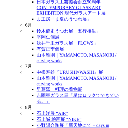
日本ガラス工芸協会創立50周年
CONTEMPORARY GLASS ART
EXHIBITION 現代ガラスアート展
ま工房「ま夏のうつわ展」
6月
鈴木健史うつわ展「五行相生」
平岡仁個展
浅井千里ガラス展「FLOWS」
有賀正季個展
山本雅則｜YAMAMOTO, MASANORI /
carving works
7月
中根寿雄『URUSHI×WASHI』展
山本雅則｜YAMAMOTO, MASANORI /
carving works
早蕨窯 料理の着物展
吉岡星ガラス展「星はロックでできてい
る。」
8月
石上洋展 “AIR”
石上誠 絵画展 “NIKE”
小野陽介陶展「新天地にて − days in