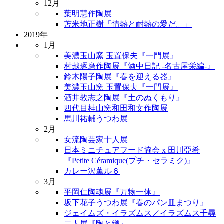
12月
葉明慧作陶展
苫米地正樹「情熱と耐熱の愛だ。」
2019年
1月
美濃玉山窯 玉置保夫『一門展』
村越琢磨作陶展『酒中日記 -名古屋栄編-』
鈴木陽子陶展『春を迎える器』
美濃玉山窯 玉置保夫『一門展』
酒井敦志之陶展『土のぬくもり』
四代目桂山窯和田和文作陶展
馬川祐輔うつわ展
2月
女流陶芸家十人展
日本ミニチュアフード協会 x 田川亞希
『Petite Céramique(プチ・セラミク)』
カレー沢薫ル６
3月
平岡仁陶魂展『万物一体』
坂下花子うつわ展『春のパン皿まつり』
ジェイムズ・イラズムス／イラズムス千尋
二人展『陶と織』