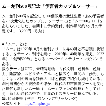
ムー創刊500号記念「予言者カップ＆ソーサー」
ムー創刊500号を記念して500個限定の受注生産！あの予言者
を2.5次元化したカップに、ソーサーには「ムー500」ロゴを
あしらいました。会期中に予約受付、制作期間約3ヶ月の予
定です。13,200円（税込）
●「ムー」とは
「ムー」は1979年10月の創刊より「世界の謎と不思議に挑戦
する」をテーマに刊行を続け、2019年に40周年を迎え、2022
年に「創刊500号」となるスーパーミステリー・マガジンで
ある。
扱うテーマはUFO、未確認動物、古代文明、超科学、超能
力、陰謀論、スピリチュアル…と幅広く、世間の半歩先、も
しくは世相の裏面を独自の目線と仮説で紹介し続けている。
創刊当初からの愛読者のほか、現代の都市伝説ブームを受け
た世代も新しいムー民（「ムー」ファンの総称）として迎
え、新しい時代の中で、世界のミステリーに挑んでいる。
毎月9日発売（発行：ワン・パブリッシング）
公式サイト
https://muplus.jp/