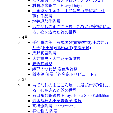
安洞雅彦「美濃ストロングスタイル２」
村越琢磨陶展「Heavy Duty」
『永遠を生きる』中島法晃（美術家・住
職）作品展
坪井琢郎作陶展
もてなしのまごころ展 九谷焼作家9名によ
る、心を込めた器の世界
4月
手仕事の美 有馬国雄(前橋友禅)/小岩井カ
リナ(上田紬)/河村尚江(美濃友禅)
馬野真吾陶展
大井寛史・大井萌子陶磁展
春色陶器祭
織部うつわ邸 春色陶器祭
阪本健 個展「鈞窯瓷トリビュート」
5月
もてなしのまごころ展 九谷焼作家9名によ
る、心を込めた器の世界
石田裕哉陶磁展 Hiroya Ishida Solo Exhibition
青木益枝＆小栗寿賀子 陶展
高橋燎陶展「integration」
長江惣吉 陶展