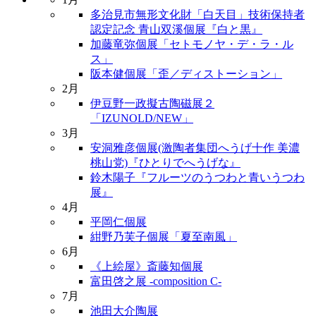
多治見市無形文化財「白天目」技術保持者
認定記念 青山双溪個展『白と黒』
加藤竜弥個展「セトモノヤ・デ・ラ・ル
ス」
阪本健個展「歪／ディストーション」
2月
伊豆野一政擬古陶磁展２
「IZUNOLD/NEW」
3月
安洞雅彦個展(激陶者集団へうげ十作 美濃
桃山党)『ひとりでへうげな』
鈴木陽子『フルーツのうつわと青いうつわ
展』
4月
平岡仁個展
紺野乃芙子個展「夏至南風」
6月
《上絵屋》斎藤知個展
富田啓之展 -composition C-
7月
池田大介陶展