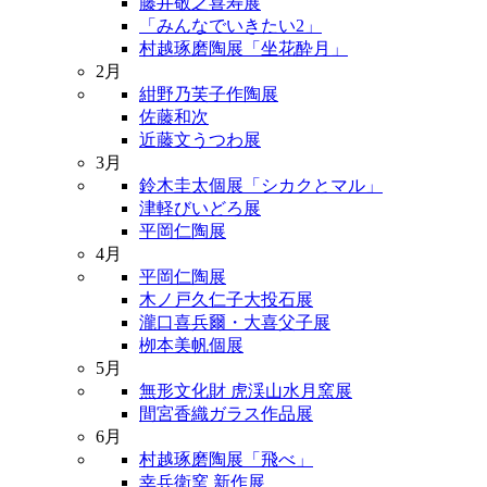
藤井敬之喜寿展
「みんなでいきたい2」
村越琢磨陶展「坐花酔月」
2月
紺野乃芙子作陶展
佐藤和次
近藤文うつわ展
3月
鈴木圭太個展「シカクとマル」
津軽びいどろ展
平岡仁陶展
4月
平岡仁陶展
木ノ戸久仁子大投石展
瀧口喜兵爾・大喜父子展
栁本美帆個展
5月
無形文化財 虎渓山水月窯展
間宮香織ガラス作品展
6月
村越琢磨陶展「飛べ」
幸兵衛窯 新作展