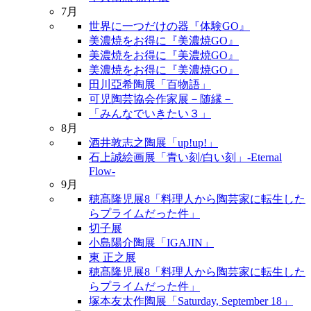
7月
世界に一つだけの器『体験GO』
美濃焼をお得に『美濃焼GO』
美濃焼をお得に『美濃焼GO』
美濃焼をお得に『美濃焼GO』
田川亞希陶展「百物語」
可児陶芸協会作家展－随縁－
「みんなでいきたい３」
8月
酒井敦志之陶展「up!up!」
石上誠絵画展「青い刻/白い刻」-Eternal
Flow-
9月
穂髙隆児展8「料理人から陶芸家に転生した
らプライムだった件」
切子展
小島陽介陶展「IGAJIN」
東 正之展
穂髙隆児展8「料理人から陶芸家に転生した
らプライムだった件」
塚本友太作陶展「Saturday, September 18」