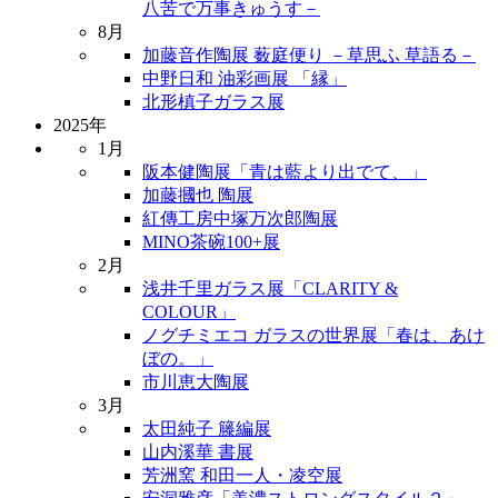
八苦で万事きゅうす－
8月
加藤音作陶展 薮庭便り －草思ふ 草語る－
中野日和 油彩画展 「縁」
北形槙子ガラス展
2025年
1月
阪本健陶展「青は藍より出でて、」
加藤摑也 陶展
紅傳工房中塚万次郎陶展
MINO茶碗100+展
2月
浅井千里ガラス展「CLARITY &
COLOUR」
ノグチミエコ ガラスの世界展「春は、あけ
ぼの。」
市川恵大陶展
3月
太田純子 籐編展
山内溪華 書展
芳洲窯 和田一人・凌空展