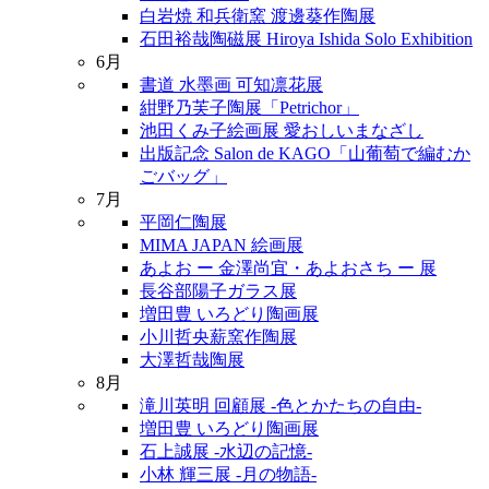
白岩焼 和兵衛窯 渡邊葵作陶展
石田裕哉陶磁展 Hiroya Ishida Solo Exhibition
6月
書道 水墨画 可知凛花展
紺野乃芙子陶展「Petrichor」
池田くみ子絵画展 愛おしいまなざし
出版記念 Salon de KAGO「山葡萄で編むか
ごバッグ」
7月
平岡仁陶展
MIMA JAPAN 絵画展
あよお ー 金澤尚宜・あよおさち ー 展
長谷部陽子ガラス展
増田豊 いろどり陶画展
小川哲央薪窯作陶展
大澤哲哉陶展
8月
滝川英明 回顧展 -色とかたちの自由-
増田豊 いろどり陶画展
石上誠展 -水辺の記憶-
小林 輝三展 -月の物語-