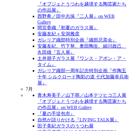
『オブジェとうつわを越境する陶芸家たち
の作品展』
西野希／田中志保『二人展』on WEB
Gallery
間宮香織『初夏のガラス展』
安藤友紀＋安洞雅彦
ガレリア織部特別企画『織部忌茶会』
安藤友紀、竹下努、奥田陶生、細川政己、
丸田雄『五人展』
土井朋子ガラス展『ワンス・アポン・ア・
タイム』
ガレリア織部一周年記念特別企画『作陶五
十年 シルクロード陶彩の道 七代加藤幸兵衛
展』
7月
青木寿美子／山下萌／山本テツヒコ三人展
『オブジェとうつわを越境する陶芸家たち
の作品展』on WEB Gallery
『夏の手堤包市』
自然が語りかける『LIVING TALK展』
田子美紀ガラスのうつわ展