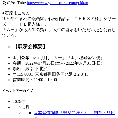
公式YouTube
https://www.youtube.com/mugekkan
●石原まこちん
1976年生まれの漫画家。代表作品は「ＴＨＥ３名様」シリー
ズ、「ＴＨＥ超人様」。
「ムー」から人生の指針、人生の啓示をいただいたと公言し
ている。
【展示会概要】
田川亞希 meets 月刊「ムー」『田川埋蔵金伝説』
会期：2022年07月23日(土)～2022年07月31日(日)
場所：織部 下北沢店
〒155-0031 東京都世田谷区北沢 2-2-3-1F
営業時間：11:00～19:00
イベントアーカイブ
2026年
1月
阪本健作陶展「翡翠に咲く紅― 鈞窯トリビ