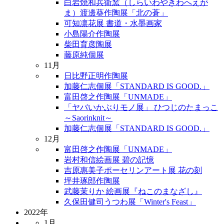
白岩焼和兵衛窯（しらいわやきわへえが
ま）渡邊葵作陶展「北の蒼」
可知凛花展 書道・水墨画家
小島陽介作陶展
柴田育彦陶展
藤原純個展
11月
日比野正明作陶展
加藤仁志個展「STANDARD IS GOOD.」
富田啓之作陶展「UNMADE」
「ヤバいかぶりモノ展」 ひつじのたまっこ
～Saorinknit～
加藤仁志個展「STANDARD IS GOOD.」
12月
富田啓之作陶展「UNMADE」
岩村和信絵画展 碧の記憶
吉原惠美子ポーセリンアート展 花の刻
坪井琢郎作陶展
武藤茉りか 絵画展『ねこのまなざし』
久保田健司うつわ展「Winter's Feast」
2022年
1月