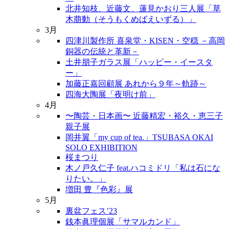
北井知枝、近藤文、蓮見かおり三人展「草
木萠動（そうもくめばえいずる）」
3月
四津川製作所 喜泉堂・KISEN・空穏 －高岡
銅器の伝統と革新－
土井朋子ガラス展「ハッピー・イースタ
ー」
加藤正嘉回顧展 あれから９年～軌跡～
四海大陶展「夜明け前」
4月
〜陶芸・日本画〜 近藤精宏・裕久・恵三子
親子展
岡井翼「my cup of tea.」TSUBASA OKAI
SOLO EXHIBITION
桜まつり
木ノ戸久仁子 feat.ハコミドリ「私は石にな
りたい。」
増田 豊『色彩』展
5月
裏盆フェス’23
銭本眞理個展「サマルカンド」