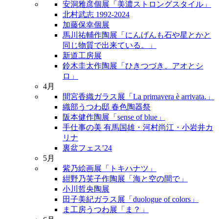
安洞雅彦個展「美濃ストロングスタイル」
北村武志 1992-2024
加藤保幸個展
馬川祐輔作陶展「にんげんも石や星とかと
同じ物質で出来ている。」
新道工房展
鈴木圭太作陶展「ひきつづき、アオとシ
ロ」
4月
間宮香織ガラス展「La primavera è arrivata.」
織部うつわ邸 春色陶器祭
阪本健作陶展「sense of blue」
手仕事の美 有馬国雄・河村尚江・小岩井カ
リナ
裏盆フェス’24
5月
紫乃絵画展「トキハナツ」
紺野乃芙子作陶展「海と空の間で」
小川哲央陶展
田子美紀ガラス展「duologue of colors」
ま工房うつわ展「ま？」