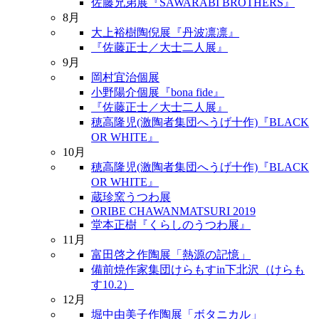
佐藤兄弟展『SAWARABI BROTHERS』
8月
大上裕樹陶倪展『丹波凛凛』
『佐藤正士／大士二人展』
9月
岡村宜治個展
小野陽介個展『bona fide』
『佐藤正士／大士二人展』
穂高隆児(激陶者集団へうげ十作)『BLACK
OR WHITE』
10月
穂高隆児(激陶者集団へうげ十作)『BLACK
OR WHITE』
蔵珍窯うつわ展
ORIBE CHAWANMATSURI 2019
堂本正樹『くらしのうつわ展』
11月
富田啓之作陶展「熱源の記憶」
備前焼作家集団けらもすin下北沢（けらも
す10.2）
12月
堀中由美子作陶展「ボタニカル」