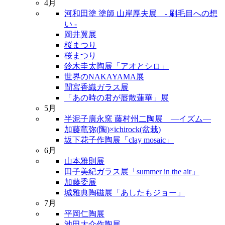
4月
河和田塗 塗師 山岸厚夫展 - 刷毛目への想
い -
岡井翼展
桜まつり
桜まつり
鈴木圭太陶展「アオとシロ」
世界のNAKAYAMA展
間宮香織ガラス展
「あの時の君が唇散蓮華」展
5月
半泥子廣永窯 藤村州二陶展 ―イズム―
加藤竜弥(陶)×ichirock(盆栽)
坂下花子作陶展「clay mosaic」
6月
山本雅則展
田子美紀ガラス展「summer in the air」
加藤委展
城雅典陶磁展「あしたもジョー」
7月
平岡仁陶展
池田大介作陶展