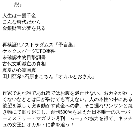
人生は一攫千金
こんな時代だから
金銀財宝の夢を見る
再検証!!ノストラダムス「予言集」
ケックスバーグUFO事件
未確認生物目撃調書
古代文明滅亡の真相
真夏の心霊写真
田川亞希×石原まこちん「オカルとおさん」
作家であれ誰であれ霞ではお腹を満たせない。おカネが欲し
くないなどとは口が裂けても言えない。人の本性の中にある
欲望を激しく突き動かす黄金への夢。そこ掘れワンワンと焼
き物にて掘り起こし。創刊500号を迎えた日本唯一のスーパ
ーミステリー・マガジン月刊「ムー」の協力を得て、キッチ
ュの女王はオカルトに夢を追う！