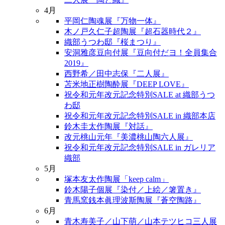
4月
平岡仁陶魂展『万物一体』
木ノ戸久仁子超陶展『超石器時代２』
織部うつわ邸『桜まつり』
安洞雅彦豆向付展『豆向付だヨ！全員集合
2019』
西野希／田中志保『二人展』
苫米地正樹陶酔展『DEEP LOVE』
祝令和元年改元記念特別SALE at 織部うつ
わ邸
祝令和元年改元記念特別SALE in 織部本店
鈴木圭太作陶展『対話』
改元桃山元年『美濃桃山陶六人展』
祝令和元年改元記念特別SALE in ガレリア
織部
5月
塚本友太作陶展「keep calm」
鈴木陽子個展『染付／上絵／箸置き』
青馬窯銭本眞理波斯陶展『蒼空陶路』
6月
青木寿美子／山下萌／山本テツヒコ三人展