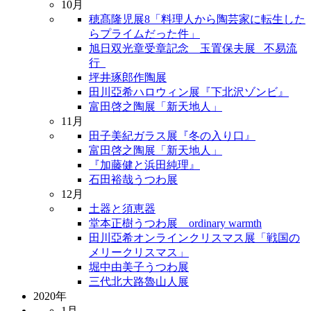
10月
穂髙隆児展8「料理人から陶芸家に転生した
らプライムだった件」
旭日双光章受章記念 玉置保夫展 _不易流
行_
坪井琢郎作陶展
田川亞希ハロウィン展『下北沢ゾンビ』
富田啓之陶展「新天地人」
11月
田子美紀ガラス展『冬の入り口』
富田啓之陶展「新天地人」
『加藤健と浜田純理』
石田裕哉うつわ展
12月
土器と須恵器
堂本正樹うつわ展 ordinary warmth
田川亞希オンラインクリスマス展「戦国の
メリークリスマス」
堀中由美子うつわ展
三代北大路魯山人展
2020年
1月