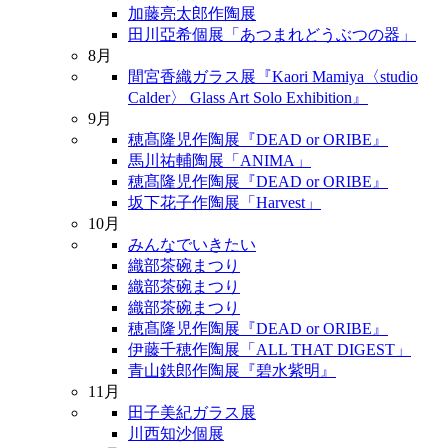
加藤亮太郎作陶展
田川亞希個展「あつまれどうぶつの器」
8月
間宮香織ガラス展『Kaori Mamiya〈studio
Calder〉 Glass Art Solo Exhibition』
9月
穂髙隆児作陶展『DEAD or ORIBE』
馬川祐輔陶展「ANIMA」
穂髙隆児作陶展『DEAD or ORIBE』
坂下花子作陶展「Harvest」
10月
みんなでいきたい
織部茶碗まつり
織部茶碗まつり
織部茶碗まつり
穂髙隆児作陶展『DEAD or ORIBE』
伊藤千穂作陶展「ALL THAT DIGEST」
青山鉄郎作陶展『碧水紫明』
11月
田子美紀ガラス展
川西知沙個展