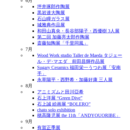
6月
坪井琢郎作陶展
黒岩達大陶展
石山瞳ガラス展
城雅典作品展
和田山真央・長谷部陽子・西優樹 3人展
第二回 加藤亮太郎作陶展
斎藤知陶展「千里同風」
7月
Wood Work studio Taller de Maeda タジェー
ル・デ･マエダ 前田昌輝作品展
Sugary Ceramics 福田栄一うつわ展「安南
手」
永草陽平・西野希・加藤好康 三人展
8月
アニミズムと田川亞希
石上洋展 “Green Dive”
石上誠 絵画展 “BOLERO”
chato solo exhibition
穂高隆児展 the 11th「ANDYOUORIBE」
9月
有賀正季展