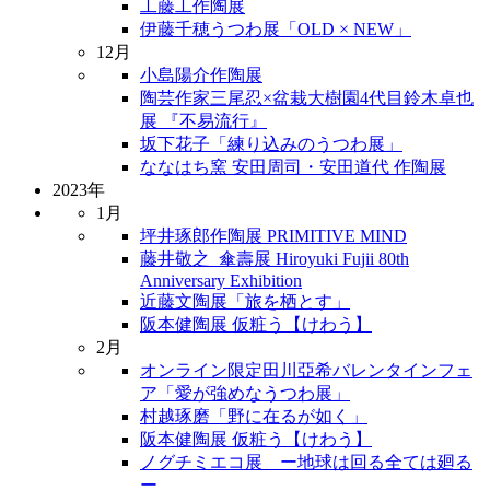
工藤工作陶展
伊藤千穂うつわ展「OLD × NEW」
12月
小島陽介作陶展
陶芸作家三尾忍×盆栽大樹園4代目鈴木卓也
展 『不易流行』
坂下花子「練り込みのうつわ展」
ななはち窯 安田周司・安田道代 作陶展
2023年
1月
坪井琢郎作陶展 PRIMITIVE MIND
藤井敬之_傘壽展 Hiroyuki Fujii 80th
Anniversary Exhibition
近藤文陶展「旅を栖とす」
阪本健陶展 仮粧う【けわう】
2月
オンライン限定田川亞希バレンタインフェ
ア「愛が強めなうつわ展」
村越琢磨「野に在るが如く」
阪本健陶展 仮粧う【けわう】
ノグチミエコ展 ー地球は回る全ては廻る
ー