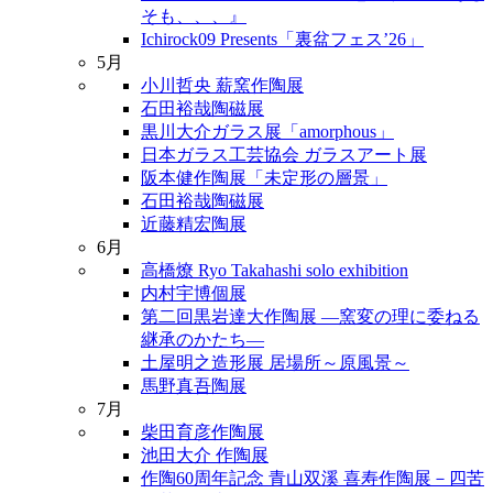
そも、、、』
Ichirock09 Presents「裏盆フェス’26」
5月
小川哲央 薪窯作陶展
石田裕哉陶磁展
黒川大介ガラス展「amorphous」
日本ガラス工芸協会 ガラスアート展
阪本健作陶展「未定形の層景」
石田裕哉陶磁展
近藤精宏陶展
6月
高橋燎 Ryo Takahashi solo exhibition
内村宇博個展
第二回黒岩達大作陶展 ―窯変の理に委ねる
継承のかたち―
土屋明之造形展 居場所～原風景～
馬野真吾陶展
7月
柴田育彦作陶展
池田大介 作陶展
作陶60周年記念 青山双溪 喜寿作陶展－四苦