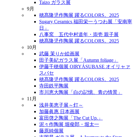
Taizo ガラス展
9月
穂髙隆児作陶展 躍るCOLORS。2025
Sugary Ceramics 福田栄一うつわ展「安南寧
日」
八事窯 五代中村道年・崇壱 親子展
穂髙隆児作陶展 躍るCOLORS。2025
10月
武藤 茉りか絵画展
田子美紀ガラス展「Autumn foliage」
伊藤千穂個展 OIRYÁSUBASE オイリャァ
スバセ
穂髙隆児作陶展 躍るCOLORS。2025
寺田鉄平陶展
市川恵大陶展「白の記憶、青の情景」
11月
浅井美恵子展～灯～
加藤眞惠 日本画展
富田啓之陶展「The Cut Up.」
泥々作陶展 堀俊郎・堀太一
藤原純個展