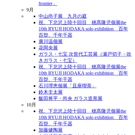
frontier」
9月
中山尚子展 九月の庭
祝、下北沢上陸十回目 穂髙隆児個展the
10th RYUJI HODAKA solo exhibition 百年
百盌、千年千器
廣川温個展
花岡央展
ガラス・七宝 次世代工芸展（瀬戸切子・吹
きガラス・七宝）
祝、下北沢上陸十回目 穂髙隆児個展the
10th RYUJI HODAKA solo exhibition 百年
百盌、千年千器
石川理恵個展「且座喫茶」
鈴木圭太展
飯田将平・尚央 ガラス造形展
10月
祝、下北沢上陸十回目 穂髙隆児個展the
10th RYUJI HODAKA solo exhibition 百年
百盌、千年千器
加藤健陶展