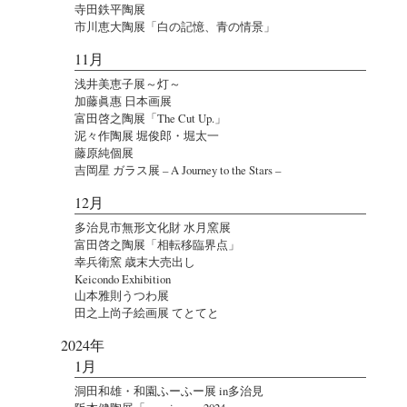
寺田鉄平陶展
市川恵大陶展「白の記憶、青の情景」
11月
浅井美恵子展～灯～
加藤眞惠 日本画展
富田啓之陶展「The Cut Up.」
泥々作陶展 堀俊郎・堀太一
藤原純個展
吉岡星 ガラス展 – A Journey to the Stars –
12月
多治見市無形文化財 水月窯展
富田啓之陶展「相転移臨界点」
幸兵衛窯 歳末大売出し
Keicondo Exhibition
山本雅則うつわ展
田之上尚子絵画展 てとてと
2024年
1月
洞田和雄・和園ふーふー展 in多治見