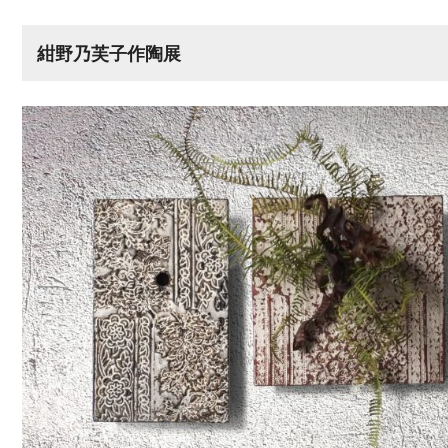
紺野乃芙子作陶展