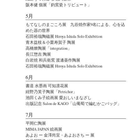
阪本健 個展「鈞窯瓷トリビュート」
5月
もてなしのまごころ展 九谷焼作家9名による、心を込
めた器の世界
石田裕哉陶磁展 Hiroya Ishida Solo Exhibition
青木益枝＆小栗寿賀子 陶展
高橋燎陶展「integration」
長江惣吉 陶展
白岩焼 和兵衛窯 渡邊葵作陶展
石田裕哉陶磁展 Hiroya Ishida Solo Exhibition
6月
書道 水墨画 可知凛花展
紺野乃芙子陶展「Petrichor」
池田くみ子絵画展 愛おしいまなざし
出版記念 Salon de KAGO「山葡萄で編むかごバッグ」
7月
平岡仁陶展
MIMA JAPAN 絵画展
あよお ー 金澤尚宜・あよおさち ー 展