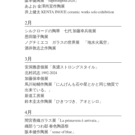
阪本健陶展「superimpose2024」
あよお 金澤尚宜作陶展
井上健太 KENTA INOUE ceramic works solo exhibition
2月
シルクロードの陶華 七代 加藤幸兵衛展
恩田陽子陶展
ノグチミエコ ガラスの世界展 「地水火風空」
酒井敦志之作陶展
3月
安洞雅彦個展「美濃ストロングスタイル」
北村武志 1992-2024
加藤保幸個展
馬川祐輔作陶展「にんげんも石や星とかと同じ物質で
出来ている。」
新道工房展
鈴木圭太作陶展「ひきつづき、アオとシロ」
4月
間宮香織ガラス展「La primavera è arrivata.」
織部うつわ邸 春色陶器祭
阪本健作陶展「sense of blue」