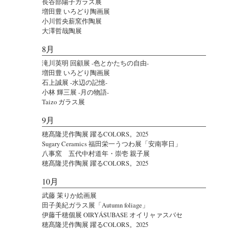
長谷部陽子ガラス展
増田豊 いろどり陶画展
小川哲央薪窯作陶展
大澤哲哉陶展
8月
滝川英明 回顧展 -色とかたちの自由-
増田豊 いろどり陶画展
石上誠展 -水辺の記憶-
小林 輝三展 -月の物語-
Taizo ガラス展
9月
穂髙隆児作陶展 躍るCOLORS。2025
Sugary Ceramics 福田栄一うつわ展「安南寧日」
八事窯 五代中村道年・崇壱 親子展
穂髙隆児作陶展 躍るCOLORS。2025
10月
武藤 茉りか絵画展
田子美紀ガラス展「Autumn foliage」
伊藤千穂個展 OIRYÁSUBASE オイリャァスバセ
穂髙隆児作陶展 躍るCOLORS。2025