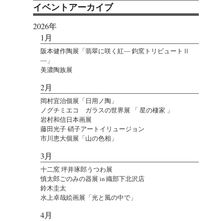
イベントアーカイブ
2026年
1月
阪本健作陶展「翡翠に咲く紅― 鈞窯トリビュートⅡ
―」
美濃陶族展
2月
岡村宜治個展「日用ノ陶」
ノグチミエコ ガラスの世界展 「 星の棲家 」
岩村和信日本画展
藤田光子 硝子アートイリュージョン
市川恵大個展「山の色相」
3月
十二窯 坪井琢郎うつわ展
慎太郎ごのみの器展 in 織部下北沢店
鈴木圭太
水上卓哉絵画展「光と風の中で」
4月