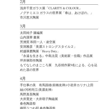
2月
浅井千里ガラス展「CLARITY & COLOUR」
ノグチミエコ ガラスの世界展「春は、あけぼの。」
市川恵大陶展
3月
太田純子 籐編展
山内溪華 書展
芳洲窯 和田一人・凌空展
安洞雅彦「美濃ストロングスタイル２」
村越琢磨陶展「Heavy Duty」
『永遠を生きる』中島法晃（美術家・住職）作品展
坪井琢郎作陶展
もてなしのまごころ展 九谷焼作家9名による、心を込
めた器の世界
4月
手仕事の美 有馬国雄(前橋友禅)/小岩井カリナ(上田
紬)/河村尚江(美濃友禅)
馬野真吾陶展
大井寛史・大井萌子陶磁展
春色陶器祭
織部うつわ邸 春色陶器祭