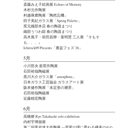
斎藤みえ子絵画展 Echoes of Memory
木村元作陶展
村越琢磨陶展「陶然忘機」
田子美紀ガラス展「Spring Palette」
窯元織部本店 春の陶器まつり
織部うつわ邸 春の陶器まつり
高木風子・前田昌輝・葉明慧 三人展 『そもそ
も、、、』
Ichirock09 Presents「裏盆フェス’26」
5月
小川哲央 薪窯作陶展
石田裕哉陶磁展
黒川大介ガラス展「amorphous」
日本ガラス工芸協会 ガラスアート展
阪本健作陶展「未定形の層景」
石田裕哉陶磁展
近藤精宏陶展
6月
高橋燎 Ryo Takahashi solo exhibition
内村宇博個展
第二回黒岩達大作陶展 ―窯変の理に委ねる継承のかた