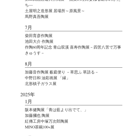
ち―
土屋明之造形展 居場所～原風景～
馬野真吾陶展
7月
柴田育彦作陶展
池田大介 作陶展
作陶60周年記念 青山双溪 喜寿作陶展－四苦八苦で万事
きゅうす－
8月
加藤音作陶展 薮庭便り －草思ふ 草語る－
中野日和 油彩画展 「縁」
北形槙子ガラス展
2025年
1月
阪本健陶展「青は藍より出でて、」
加藤摑也 陶展
紅傳工房中塚万次郎陶展
MINO茶碗100+展