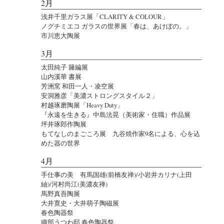
2月
浅井千里ガラス展「CLARITY & COLOUR」
ノグチミエコ ガラスの世界展「春は、あけぼの。」
市川恵大陶展
3月
太田純子 籐編展
山内溪華 書展
芳洲窯 和田一人・凌空展
安洞雅彦「美濃ストロングスタイル２」
村越琢磨陶展「Heavy Duty」
『永遠を生きる』中島法晃（美術家・住職）作品展
坪井琢郎作陶展
もてなしのまごころ展 九谷焼作家9名による、心を込
めた器の世界
4月
手仕事の美 有馬国雄(前橋友禅)/小岩井カリナ(上田
紬)/河村尚江(美濃友禅)
馬野真吾陶展
大井寛史・大井萌子陶磁展
春色陶器祭
織部うつわ邸 春色陶器祭