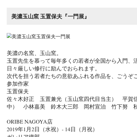
美濃玉山窯 玉置保夫『一門展』
美濃の名窯、玉山窯。
玉置先生を慕って毎年多くの若者が全国から入門、
日々厳しい修行に励んでおられます。
次代を担う若者たちの意欲あふれる作品を、ごうぞ
参加作家
玉置保夫
佐々木好正 玉置兼光（玉山窯四代目当主） 平賀
中） 小林嘉美 鈴木大三郎 岡村宣治 竹下努 
ORIBE NAGOYA店
2019年1月2日（水祝）- 14日（月祝）
ガレリア織部