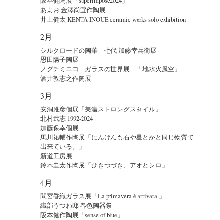
阪本健陶展「superimpose2024」
あよお 金澤尚宜作陶展
井上健太 KENTA INOUE ceramic works solo exhibition
2月
シルクロードの陶華 七代 加藤幸兵衛展
恩田陽子陶展
ノグチミエコ ガラスの世界展 「地水火風空」
酒井敦志之作陶展
3月
安洞雅彦個展「美濃ストロングスタイル」
北村武志 1992-2024
加藤保幸個展
馬川祐輔作陶展「にんげんも石や星とかと同じ物質で
出来ている。」
新道工房展
鈴木圭太作陶展「ひきつづき、アオとシロ」
4月
間宮香織ガラス展「La primavera è arrivata.」
織部うつわ邸 春色陶器祭
阪本健作陶展「sense of blue」