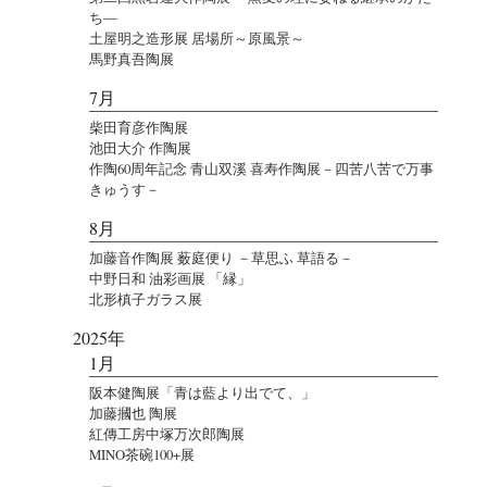
ち―
土屋明之造形展 居場所～原風景～
馬野真吾陶展
7月
柴田育彦作陶展
池田大介 作陶展
作陶60周年記念 青山双溪 喜寿作陶展－四苦八苦で万事
きゅうす－
8月
加藤音作陶展 薮庭便り －草思ふ 草語る－
中野日和 油彩画展 「縁」
北形槙子ガラス展
2025年
1月
阪本健陶展「青は藍より出でて、」
加藤摑也 陶展
紅傳工房中塚万次郎陶展
MINO茶碗100+展