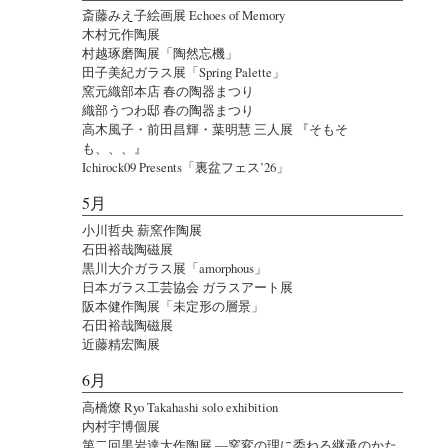
斎藤みえ子絵画展 Echoes of Memory
木村元作陶展
村越琢磨陶展「陶然忘機」
田子美紀ガラス展「Spring Palette」
窯元織部本店 春の陶器まつり
織部うつわ邸 春の陶器まつり
高木風子・前田昌輝・葉明慧 三人展 『そもそ
も、、、』
Ichirock09 Presents「裏盆フェス’26」
5月
小川哲央 薪窯作陶展
石田裕哉陶磁展
黒川大介ガラス展「amorphous」
日本ガラス工芸協会 ガラスアート展
阪本健作陶展「未定形の層景」
石田裕哉陶磁展
近藤精宏陶展
6月
高橋燎 Ryo Takahashi solo exhibition
内村宇博個展
第二回黒岩達大作陶展 ―窯変の理に委ねる継承のかた