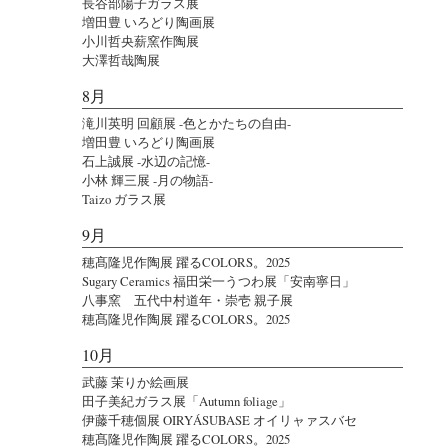
長谷部陽子ガラス展
増田豊 いろどり陶画展
小川哲央薪窯作陶展
大澤哲哉陶展
8月
滝川英明 回顧展 -色とかたちの自由-
増田豊 いろどり陶画展
石上誠展 -水辺の記憶-
小林 輝三展 -月の物語-
Taizo ガラス展
9月
穂髙隆児作陶展 躍るCOLORS。2025
Sugary Ceramics 福田栄一うつわ展「安南寧日」
八事窯 五代中村道年・崇壱 親子展
穂髙隆児作陶展 躍るCOLORS。2025
10月
武藤 茉りか絵画展
田子美紀ガラス展「Autumn foliage」
伊藤千穂個展 OIRYÁSUBASE オイリャァスバセ
穂髙隆児作陶展 躍るCOLORS。2025