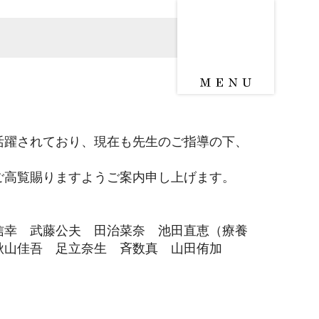
活躍されており、現在も先生のご指導の下、
ご高覧賜りますようご案内申し上げます。
信幸 武藤公夫 田治菜奈 池田直恵（療養
秋山佳吾 足立奈生 斉数真 山田侑加