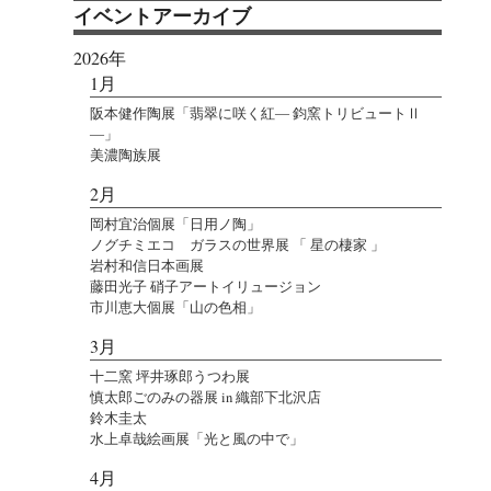
イベントアーカイブ
2026年
1月
阪本健作陶展「翡翠に咲く紅― 鈞窯トリビュートⅡ
―」
美濃陶族展
2月
岡村宜治個展「日用ノ陶」
ノグチミエコ ガラスの世界展 「 星の棲家 」
岩村和信日本画展
藤田光子 硝子アートイリュージョン
市川恵大個展「山の色相」
3月
十二窯 坪井琢郎うつわ展
慎太郎ごのみの器展 in 織部下北沢店
鈴木圭太
水上卓哉絵画展「光と風の中で」
4月