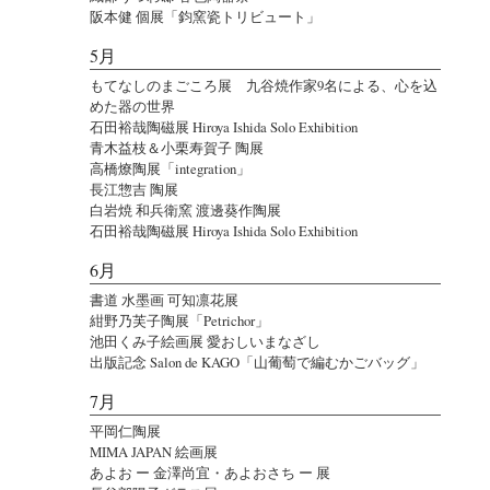
阪本健 個展「鈞窯瓷トリビュート」
5月
もてなしのまごころ展 九谷焼作家9名による、心を込
めた器の世界
石田裕哉陶磁展 Hiroya Ishida Solo Exhibition
青木益枝＆小栗寿賀子 陶展
高橋燎陶展「integration」
長江惣吉 陶展
白岩焼 和兵衛窯 渡邊葵作陶展
石田裕哉陶磁展 Hiroya Ishida Solo Exhibition
6月
書道 水墨画 可知凛花展
紺野乃芙子陶展「Petrichor」
池田くみ子絵画展 愛おしいまなざし
出版記念 Salon de KAGO「山葡萄で編むかごバッグ」
7月
平岡仁陶展
MIMA JAPAN 絵画展
あよお ー 金澤尚宜・あよおさち ー 展