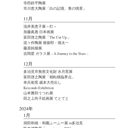
寺田鉄平陶展
市川恵大陶展「白の記憶、青の情景」
11月
浅井美恵子展～灯～
加藤眞惠 日本画展
富田啓之陶展「The Cut Up.」
泥々作陶展 堀俊郎・堀太一
藤原純個展
吉岡星 ガラス展 – A Journey to the Stars –
12月
多治見市無形文化財 水月窯展
富田啓之陶展「相転移臨界点」
幸兵衛窯 歳末大売出し
Keicondo Exhibition
山本雅則うつわ展
田之上尚子絵画展 てとてと
2024年
1月
洞田和雄・和園ふーふー展 in多治見