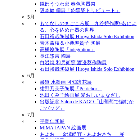
織部うつわ邸 春色陶器祭
阪本健 個展「鈞窯瓷トリビュート」
5月
もてなしのまごころ展 九谷焼作家9名によ
る、心を込めた器の世界
石田裕哉陶磁展 Hiroya Ishida Solo Exhibition
青木益枝＆小栗寿賀子 陶展
高橋燎陶展「integration」
長江惣吉 陶展
白岩焼 和兵衛窯 渡邊葵作陶展
石田裕哉陶磁展 Hiroya Ishida Solo Exhibition
6月
書道 水墨画 可知凛花展
紺野乃芙子陶展「Petrichor」
池田くみ子絵画展 愛おしいまなざし
出版記念 Salon de KAGO「山葡萄で編むか
ごバッグ」
7月
平岡仁陶展
MIMA JAPAN 絵画展
あよお ー 金澤尚宜・あよおさち ー 展