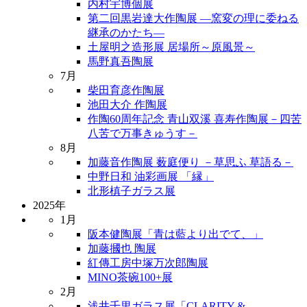
内村宇博個展
第二回黒岩達大作陶展 ―窯変の理に委ねる
継承のかたち―
土屋明之造形展 居場所～原風景～
馬野真吾陶展
7月
柴田育彦作陶展
池田大介 作陶展
作陶60周年記念 青山双溪 喜寿作陶展－四苦
八苦で万事きゅうす－
8月
加藤音作陶展 薮庭便り －草思ふ 草語る－
中野日和 油彩画展 「縁」
北形槙子ガラス展
2025年
1月
阪本健陶展「青は藍より出でて、」
加藤摑也 陶展
紅傳工房中塚万次郎陶展
MINO茶碗100+展
2月
浅井千里ガラス展「CLARITY &