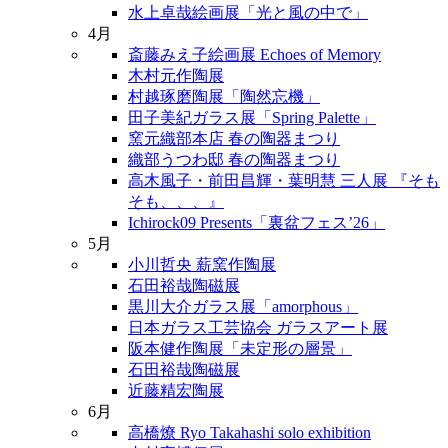
水上卓哉絵画展「光と風の中で」
4月
斎藤みえ子絵画展 Echoes of Memory
木村元作陶展
村越琢磨陶展「陶然忘機」
田子美紀ガラス展「Spring Palette」
窯元織部本店 春の陶器まつり
織部うつわ邸 春の陶器まつり
高木風子・前田昌輝・葉明慧 三人展 『そも
そも、、、』
Ichirock09 Presents「裏盆フェス’26」
5月
小川哲央 薪窯作陶展
石田裕哉陶磁展
黒川大介ガラス展「amorphous」
日本ガラス工芸協会 ガラスアート展
阪本健作陶展「未定形の層景」
石田裕哉陶磁展
近藤精宏陶展
6月
高橋燎 Ryo Takahashi solo exhibition