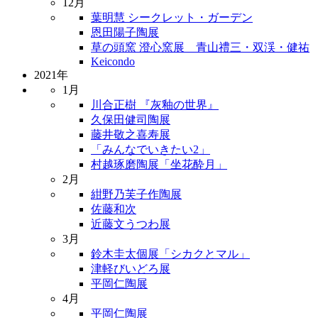
12月
葉明慧 シークレット・ガーデン
恩田陽子陶展
草の頭窯 澄心窯展 青山禮三・双渓・健祐
Keicondo
2021年
1月
川合正樹 『灰釉の世界』
久保田健司陶展
藤井敬之喜寿展
「みんなでいきたい2」
村越琢磨陶展「坐花酔月」
2月
紺野乃芙子作陶展
佐藤和次
近藤文うつわ展
3月
鈴木圭太個展「シカクとマル」
津軽びいどろ展
平岡仁陶展
4月
平岡仁陶展