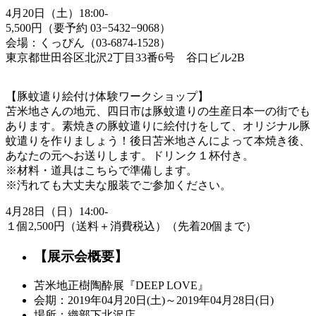
4月20日（土）18:00-
5,500円（要予約 03−5432−9068）
会場：くっぴん（03-6874-1528）
東京都世田谷区北沢2丁目33番6号 谷口ビル2B
【豚蚊遣り絵付け体験ワークショップ】
苫米地さんの地元、四日市は豚蚊遣りの生産日本一の街でも
あります。素焼きの豚蚊遣りに絵付けをして、オリジナル豚
蚊遣りを作りましょう！後日苫米地さんによって本焼き後、
あなたの元へお送りします。ドリンク１杯付き。
※材料・道具はこちらで準備します。
※汚れても大丈夫な服装でご参加ください。
4月28日（日）14:00-
１個2,500円（送料＋消費税込）（先着20個まで）
【展示会概要】
苫米地正樹陶酔展『DEEP LOVE』
会期：2019年04月20日(土)～2019年04月28日(日)
場所：織部下北沢店