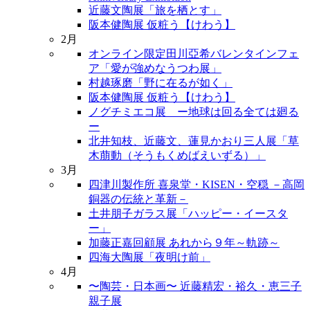
近藤文陶展「旅を栖とす」
阪本健陶展 仮粧う【けわう】
2月
オンライン限定田川亞希バレンタインフェ
ア「愛が強めなうつわ展」
村越琢磨「野に在るが如く」
阪本健陶展 仮粧う【けわう】
ノグチミエコ展 ー地球は回る全ては廻る
ー
北井知枝、近藤文、蓮見かおり三人展「草
木萠動（そうもくめばえいずる）」
3月
四津川製作所 喜泉堂・KISEN・空穏 －高岡
銅器の伝統と革新－
土井朋子ガラス展「ハッピー・イースタ
ー」
加藤正嘉回顧展 あれから９年～軌跡～
四海大陶展「夜明け前」
4月
〜陶芸・日本画〜 近藤精宏・裕久・恵三子
親子展