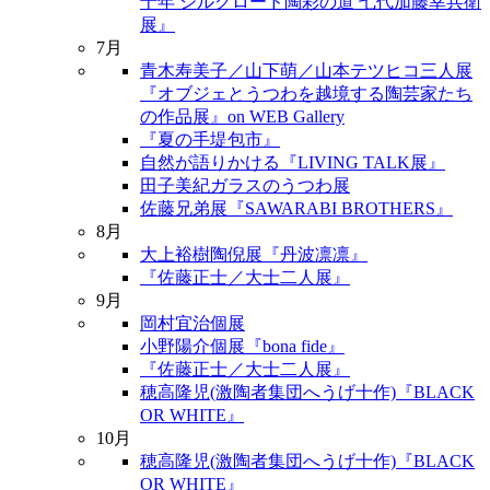
十年 シルクロード陶彩の道 七代加藤幸兵衛
展』
7月
青木寿美子／山下萌／山本テツヒコ三人展
『オブジェとうつわを越境する陶芸家たち
の作品展』on WEB Gallery
『夏の手堤包市』
自然が語りかける『LIVING TALK展』
田子美紀ガラスのうつわ展
佐藤兄弟展『SAWARABI BROTHERS』
8月
大上裕樹陶倪展『丹波凛凛』
『佐藤正士／大士二人展』
9月
岡村宜治個展
小野陽介個展『bona fide』
『佐藤正士／大士二人展』
穂高隆児(激陶者集団へうげ十作)『BLACK
OR WHITE』
10月
穂高隆児(激陶者集団へうげ十作)『BLACK
OR WHITE』