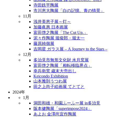
寺田鉄平陶展
市川恵大陶展「白の記憶、青の情景」
11月
浅井美恵子展～灯～
加藤眞惠 日本画展
富田啓之陶展「The Cut Up.」
泥々作陶展 堀俊郎・堀太一
藤原純個展
吉岡星 ガラス展 – A Journey to the Stars –
12月
多治見市無形文化財 水月窯展
富田啓之陶展「相転移臨界点」
幸兵衛窯 歳末大売出し
Keicondo Exhibition
山本雅則うつわ展
田之上尚子絵画展 てとてと
2024年
1月
洞田和雄・和園ふーふー展 in多治見
阪本健陶展「superimpose2024」
あよお 金澤尚宜作陶展