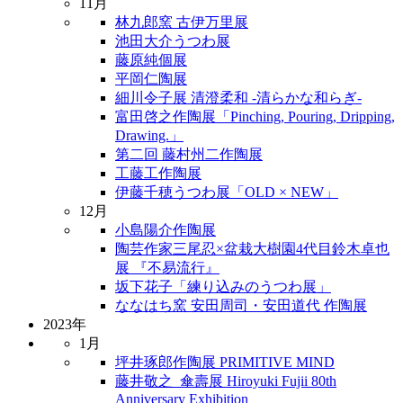
11月
林九郎窯 古伊万里展
池田大介うつわ展
藤原純個展
平岡仁陶展
細川令子展 清澄柔和 -清らかな和らぎ-
富田啓之作陶展「Pinching, Pouring, Dripping,
Drawing.」
第二回 藤村州二作陶展
工藤工作陶展
伊藤千穂うつわ展「OLD × NEW」
12月
小島陽介作陶展
陶芸作家三尾忍×盆栽大樹園4代目鈴木卓也
展 『不易流行』
坂下花子「練り込みのうつわ展」
ななはち窯 安田周司・安田道代 作陶展
2023年
1月
坪井琢郎作陶展 PRIMITIVE MIND
藤井敬之_傘壽展 Hiroyuki Fujii 80th
Anniversary Exhibition