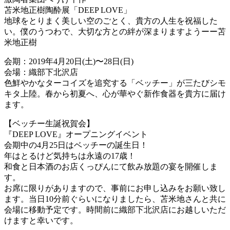
苫米地正樹陶酔展「DEEP LOVE」
地球をとりまく美しい空のごとく、貴方の人生を祝福した
い。僕のうつわで、大切な方との絆が深まりますようーー苫
米地正樹
会期：2019年4月20日(土)〜28日(日)
会場：織部下北沢店
色鮮やかなターコイズを追究する「ベッチー」が三たびシモ
キタ上陸。春から初夏へ、心が華やぐ新作食器を貴方に届け
ます。
【ベッチー生誕祝賀会】
『DEEP LOVE』オープニングイベント
会期中の4月25日はベッチーの誕生日！
年はとるけど気持ちは永遠の17歳！
和食と日本酒のお店くっぴんにて飲み放題の宴を開催しま
す。
お席に限りがありますので、事前にお申し込みをお願い致し
ます。当日10分前ぐらいになりましたら、苫米地さんと共に
会場に移動予定です。時間前に織部下北沢店にお越しいただ
けますと幸いです。