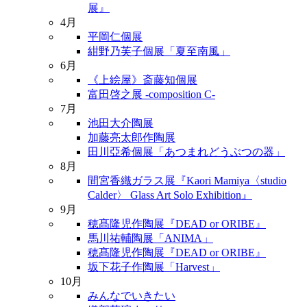
展』
4月
平岡仁個展
紺野乃芙子個展「夏至南風」
6月
《上絵屋》斎藤知個展
富田啓之展 -composition C-
7月
池田大介陶展
加藤亮太郎作陶展
田川亞希個展「あつまれどうぶつの器」
8月
間宮香織ガラス展『Kaori Mamiya〈studio
Calder〉 Glass Art Solo Exhibition』
9月
穂髙隆児作陶展『DEAD or ORIBE』
馬川祐輔陶展「ANIMA」
穂髙隆児作陶展『DEAD or ORIBE』
坂下花子作陶展「Harvest」
10月
みんなでいきたい