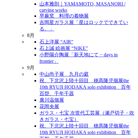
山本雅則｜YAMAMOTO, MASANORI /
carving works
早蕨窯 料理の着物展
吉岡星ガラス展「星はロックでできてい
る。」
8月
石上洋展 “AIR”
石上誠 絵画展 “NIKE”
小野陽介陶展「新天地にて − days in
frontier」
9月
中山尚子展 九月の庭
祝、下北沢上陸十回目 穂髙隆児個展the
10th RYUJI HODAKA solo exhibition 百年
百盌、千年千器
廣川温個展
花岡央展
ガラス・七宝 次世代工芸展（瀬戸切子・吹
きガラス・七宝）
祝、下北沢上陸十回目 穂髙隆児個展the
10th RYUJI HODAKA solo exhibition 百年