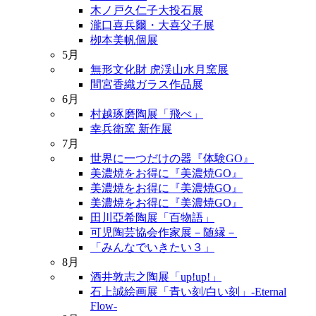
木ノ戸久仁子大投石展
瀧口喜兵爾・大喜父子展
栁本美帆個展
5月
無形文化財 虎渓山水月窯展
間宮香織ガラス作品展
6月
村越琢磨陶展「飛べ」
幸兵衛窯 新作展
7月
世界に一つだけの器『体験GO』
美濃焼をお得に『美濃焼GO』
美濃焼をお得に『美濃焼GO』
美濃焼をお得に『美濃焼GO』
田川亞希陶展「百物語」
可児陶芸協会作家展－随縁－
「みんなでいきたい３」
8月
酒井敦志之陶展「up!up!」
石上誠絵画展「青い刻/白い刻」-Eternal
Flow-