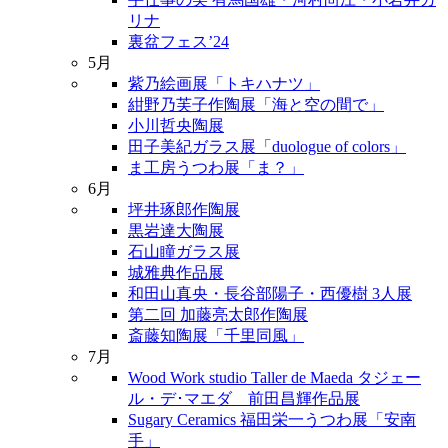
リナ
裏盆フェス’24
5月
紫乃絵画展「トキハナツ」
紺野乃芙子作陶展「海と空の間で」
小川哲央陶展
田子美紀ガラス展「duologue of colors」
ま工房うつわ展「ま？」
6月
坪井琢郎作陶展
黒岩達大陶展
石山瞳ガラス展
城雅典作品展
和田山真央・長谷部陽子・西優樹 3人展
第二回 加藤亮太郎作陶展
斎藤知陶展「千里同風」
7月
Wood Work studio Taller de Maeda タジェー
ル・デ･マエダ 前田昌輝作品展
Sugary Ceramics 福田栄一うつわ展「安南
手」