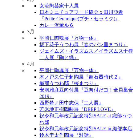
女流陶芸家十人展
日本ミニチュアフード協会 x 田川亞希
『Petite Céramique(プチ・セラミク)』
カレー沢薫ル６
3月
平岡仁陶魂展『万物一体』
坂下花子うつわ展『春のパン皿まつり』
ジェイムズ・イラズムス／イラズムス千尋
二人展『陶と織』
4月
平岡仁陶魂展『万物一体』
木ノ戸久仁子超陶展『超石器時代２』
織部うつわ邸『桜まつり』
安洞雅彦豆向付展『豆向付だヨ！全員集合
2019』
西野希／田中志保『二人展』
苫米地正樹陶酔展『DEEP LOVE』
祝令和元年改元記念特別SALE at 織部うつ
わ邸
祝令和元年改元記念特別SALE in 織部本店
鈴木圭太作陶展『対話』