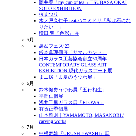
岡井翼「my cup of tea.」TSUBASA OKAI
SOLO EXHIBITION
桜まつり
木ノ戸久仁子 feat.ハコミドリ「私は石にな
りたい。」
増田 豊『色彩』展
5月
裏盆フェス’23
銭本眞理個展「サマルカンド」
日本ガラス工芸協会創立50周年
CONTEMPORARY GLASS ART
EXHIBITION 現代ガラスアート展
ま工房「ま夏のうつわ展」
6月
鈴木健史うつわ展「五行相生」
平岡仁個展
浅井千里ガラス展「FLOWS」
有賀正季個展
山本雅則｜YAMAMOTO, MASANORI /
carving works
7月
中根寿雄『URUSHI×WASHI』展