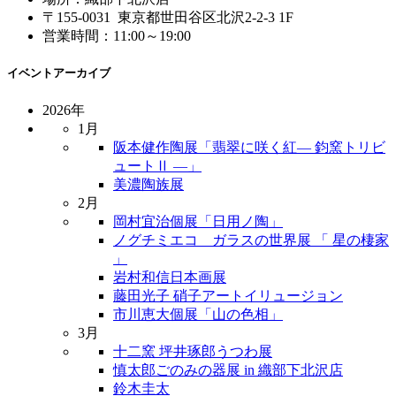
〒155-0031 東京都世田谷区北沢2-2-3 1F
営業時間：11:00～19:00
イベントアーカイブ
2026年
1月
阪本健作陶展「翡翠に咲く紅― 鈞窯トリビ
ュートⅡ ―」
美濃陶族展
2月
岡村宜治個展「日用ノ陶」
ノグチミエコ ガラスの世界展 「 星の棲家
」
岩村和信日本画展
藤田光子 硝子アートイリュージョン
市川恵大個展「山の色相」
3月
十二窯 坪井琢郎うつわ展
慎太郎ごのみの器展 in 織部下北沢店
鈴木圭太