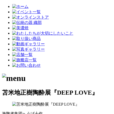
苫米地正樹陶酔展『DEEP LOVE』
激陶者集団へうげ十作