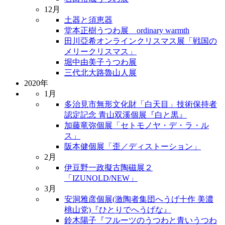
12月
土器と須恵器
堂本正樹うつわ展 ordinary warmth
田川亞希オンラインクリスマス展「戦国の
メリークリスマス」
堀中由美子うつわ展
三代北大路魯山人展
2020年
1月
多治見市無形文化財「白天目」技術保持者
認定記念 青山双溪個展『白と黒』
加藤竜弥個展「セトモノヤ・デ・ラ・ル
ス」
阪本健個展「歪／ディストーション」
2月
伊豆野一政擬古陶磁展２
「IZUNOLD/NEW」
3月
安洞雅彦個展(激陶者集団へうげ十作 美濃
桃山党)『ひとりでへうげな』
鈴木陽子『フルーツのうつわと青いうつわ