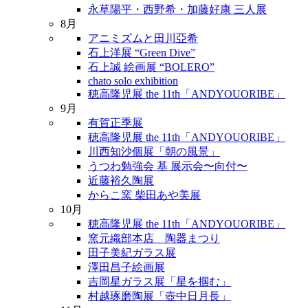
永草陽平・西野希・加藤好康 三人展
8月
アニミズムと田川亞希
石上洋展 “Green Dive”
石上誠 絵画展 “BOLERO”
chato solo exhibition
穂高隆児展 the 11th「ANDYOUORIBE」
9月
有賀正季展
穂高隆児展 the 11th「ANDYOUORIBE」
川西知沙個展「朝の風景」
うつわ勉強会 基 展示会〜向付〜
近藤裕久陶展
からこ窯 柴田あや美展
10月
穂高隆児展 the 11th「ANDYOUORIBE」
窯元織部本店 陶器まつり
田子美紀ガラス展
澤田昌子絵画展
吉岡星ガラス展「星を掴む」
村越琢磨陶展「壺中日月長」