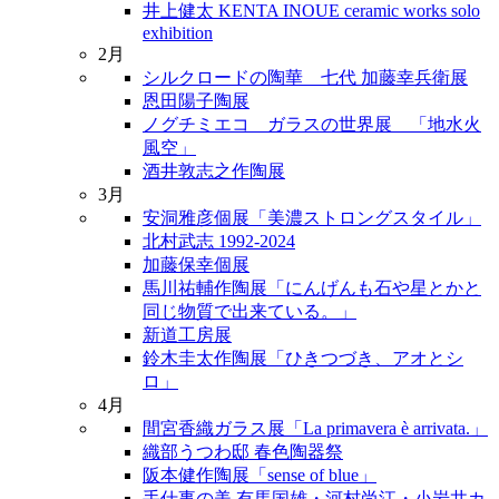
井上健太 KENTA INOUE ceramic works solo
exhibition
2月
シルクロードの陶華 七代 加藤幸兵衛展
恩田陽子陶展
ノグチミエコ ガラスの世界展 「地水火
風空」
酒井敦志之作陶展
3月
安洞雅彦個展「美濃ストロングスタイル」
北村武志 1992-2024
加藤保幸個展
馬川祐輔作陶展「にんげんも石や星とかと
同じ物質で出来ている。」
新道工房展
鈴木圭太作陶展「ひきつづき、アオとシ
ロ」
4月
間宮香織ガラス展「La primavera è arrivata.」
織部うつわ邸 春色陶器祭
阪本健作陶展「sense of blue」
手仕事の美 有馬国雄・河村尚江・小岩井カ