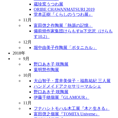
蔵珍窯うつわ展
ORIBE CHAWANMATSURI 2019
堂本正樹『くらしのうつわ展』
11月
富田啓之作陶展「熱源の記憶」
備前焼作家集団けらもすin下北沢（けらも
す10.2）
12月
堀中由美子作陶展「ボタニカル」
2018年
9月
野口あき子 咲陶展
葉明慧作陶展
10月
大山智子・貫井美保子・福島祐紀 三人展
ハンドメイドアクセサリーマルシェ
野口あき子 咲陶展
伊藤千穂個展『GLAMOUR』
11月
フナハシトモハル木工展『木と生きる』
富田啓之個展『TOMITA Universe』