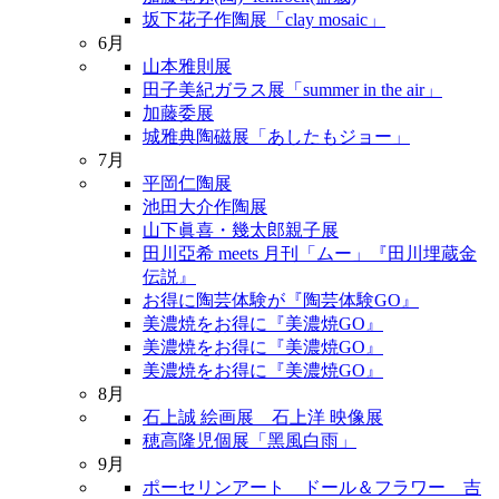
坂下花子作陶展「clay mosaic」
6月
山本雅則展
田子美紀ガラス展「summer in the air」
加藤委展
城雅典陶磁展「あしたもジョー」
7月
平岡仁陶展
池田大介作陶展
山下眞喜・幾太郎親子展
田川亞希 meets 月刊「ムー」『田川埋蔵金
伝説』
お得に陶芸体験が『陶芸体験GO』
美濃焼をお得に『美濃焼GO』
美濃焼をお得に『美濃焼GO』
美濃焼をお得に『美濃焼GO』
8月
石上誠 絵画展 石上洋 映像展
穂高隆児個展「黑風白雨」
9月
ポーセリンアート ドール＆フラワー 吉