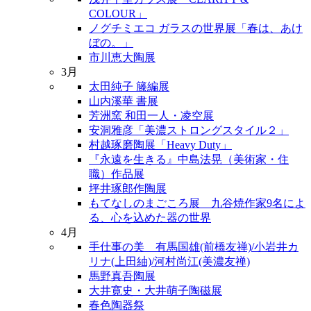
COLOUR」
ノグチミエコ ガラスの世界展「春は、あけ
ぼの。」
市川恵大陶展
3月
太田純子 籐編展
山内溪華 書展
芳洲窯 和田一人・凌空展
安洞雅彦「美濃ストロングスタイル２」
村越琢磨陶展「Heavy Duty」
『永遠を生きる』中島法晃（美術家・住
職）作品展
坪井琢郎作陶展
もてなしのまごころ展 九谷焼作家9名によ
る、心を込めた器の世界
4月
手仕事の美 有馬国雄(前橋友禅)/小岩井カ
リナ(上田紬)/河村尚江(美濃友禅)
馬野真吾陶展
大井寛史・大井萌子陶磁展
春色陶器祭