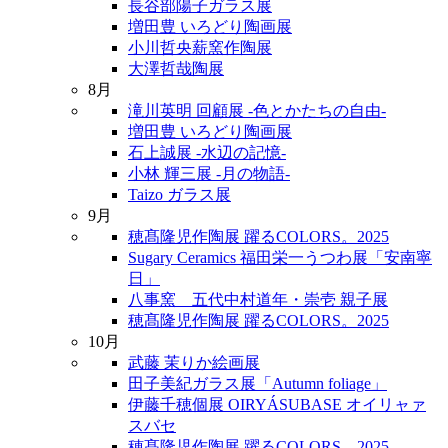
長谷部陽子ガラス展
増田豊 いろどり陶画展
小川哲央薪窯作陶展
大澤哲哉陶展
8月
滝川英明 回顧展 -色とかたちの自由-
増田豊 いろどり陶画展
石上誠展 -水辺の記憶-
小林 輝三展 -月の物語-
Taizo ガラス展
9月
穂髙隆児作陶展 躍るCOLORS。2025
Sugary Ceramics 福田栄一うつわ展「安南寧
日」
八事窯 五代中村道年・崇壱 親子展
穂髙隆児作陶展 躍るCOLORS。2025
10月
武藤 茉りか絵画展
田子美紀ガラス展「Autumn foliage」
伊藤千穂個展 OIRYÁSUBASE オイリャァ
スバセ
穂髙隆児作陶展 躍るCOLORS。2025