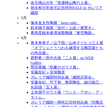
改元桃山元年『美濃桃山陶六人展』
祝令和元年改元記念特別SALE in ガレリア
織部
5月
塚本友太作陶展「keep calm」
鈴木陽子個展『染付／上絵／箸置き』
青馬窯銭本眞理波斯陶展『蒼空陶路』
6月
青木寿美子／山下萌／山本テツヒコ三人展
『オブジェとうつわを越境する陶芸家たち
の作品展』
西野希／田中志保『二人展』on WEB
Gallery
間宮香織『初夏のガラス展』
安藤友紀＋安洞雅彦
ガレリア織部特別企画『織部忌茶会』
安藤友紀、竹下努、奥田陶生、細川政己、
丸田雄『五人展』
土井朋子ガラス展『ワンス・アポン・ア・
タイム』
ガレリア織部一周年記念特別企画『作陶五