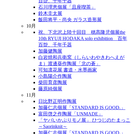
百盌、千年千器
石川理恵個展「且座喫茶」
鈴木圭太展
飯田将平・尚央 ガラス造形展
10月
祝、下北沢上陸十回目 穂髙隆児個展the
10th RYUJI HODAKA solo exhibition 百年
百盌、千年千器
加藤健陶展
白岩焼和兵衛窯（しらいわやきわへえが
ま）渡邊葵作陶展「北の蒼」
可知凛花展 書道・水墨画家
小島陽介作陶展
柴田育彦陶展
藤原純個展
11月
日比野正明作陶展
加藤仁志個展「STANDARD IS GOOD.」
富田啓之作陶展「UNMADE」
「ヤバいかぶりモノ展」 ひつじのたまっこ
～Saorinknit～
加藤仁志個展「STANDARD IS GOOD.」