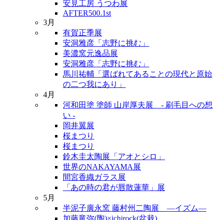
安見工房 うつわ展
AFTER500.1st
3月
有賀正季展
安洞雅彦「志野に挑む」
美濃窯元逸品展
安洞雅彦「志野に挑む」
馬川祐輔「選ばれてあることの現代と原始
の二つ我にあり」
4月
河和田塗 塗師 山岸厚夫展 - 刷毛目への想
い -
岡井翼展
桜まつり
桜まつり
鈴木圭太陶展「アオとシロ」
世界のNAKAYAMA展
間宮香織ガラス展
「あの時の君が唇散蓮華」展
5月
半泥子廣永窯 藤村州二陶展 ―イズム―
加藤竜弥(陶)×ichirock(盆栽)