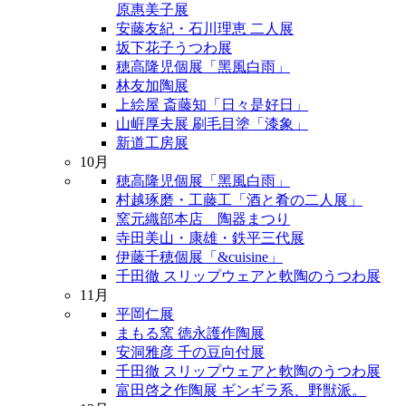
原惠美子展
安藤友紀・石川理恵 二人展
坂下花子うつわ展
穂高隆児個展「黑風白雨」
林友加陶展
上絵屋 斎藤知「日々是好日」
山㟁厚夫展 刷毛目塗「漆象」
新道工房展
10月
穂高隆児個展「黑風白雨」
村越琢磨・工藤工「酒と肴の二人展」
窯元織部本店 陶器まつり
寺田美山・康雄・鉄平三代展
伊藤千穂個展「&cuisine」
千田徹 スリップウェアと軟陶のうつわ展
11月
平岡仁展
まもる窯 徳永護作陶展
安洞雅彦 千の豆向付展
千田徹 スリップウェアと軟陶のうつわ展
富田啓之作陶展 ギンギラ系、野獣派。