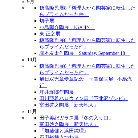
9月
穂髙隆児展8「料理人から陶芸家に転生した
らプライムだった件」
切子展
小島陽介陶展「IGAJIN」
東 正之展
穂髙隆児展8「料理人から陶芸家に転生した
らプライムだった件」
塚本友太作陶展「Saturday, September 18」
10月
穂髙隆児展8「料理人から陶芸家に転生した
らプライムだった件」
旭日双光章受章記念 玉置保夫展 _不易流
行_
坪井琢郎作陶展
田川亞希ハロウィン展『下北沢ゾンビ』
富田啓之陶展「新天地人」
11月
田子美紀ガラス展『冬の入り口』
富田啓之陶展「新天地人」
『加藤健と浜田純理』
石田裕哉うつわ展