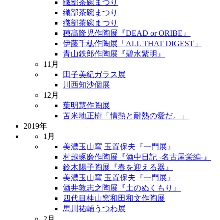
織部茶碗まつり
織部茶碗まつり
織部茶碗まつり
穂髙隆児作陶展『DEAD or ORIBE』
伊藤千穂作陶展「ALL THAT DIGEST」
青山鉄郎作陶展『碧水紫明』
11月
田子美紀ガラス展
川西知沙個展
12月
葉明慧作陶展
苫米地正樹「情熱と耐熱の愛だ。」
2019年
1月
美濃玉山窯 玉置保夫『一門展』
村越琢磨作陶展『酒中日記 -名古屋栄編-』
鈴木陽子陶展『春を迎える器』
美濃玉山窯 玉置保夫『一門展』
酒井敦志之陶展『土のぬくもり』
四代目桂山窯和田和文作陶展
馬川祐輔うつわ展
2月