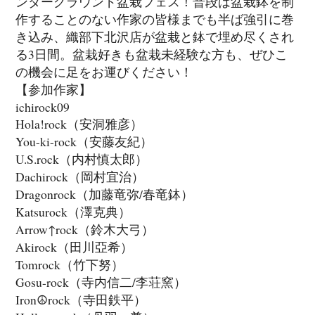
ンダーグラウンド盆栽フェス！普段は盆栽鉢を制
作することのない作家の皆様までも半ば強引に巻
き込み、織部下北沢店が盆栽と鉢で埋め尽くされ
る3日間。盆栽好きも盆栽未経験な方も、ぜひこ
の機会に足をお運びください！
【参加作家】
ichirock09
Hola!rock（安洞雅彦）
You-ki-rock（安藤友紀）
U.S.rock（内村慎太郎）
Dachirock（岡村宜治）
Dragonrock（加藤竜弥/春竜鉢）
Katsurock（澤克典）
Arrow↑rock（鈴木大弓）
Akirock（田川亞希）
Tomrock（竹下努）
Gosu-rock（寺内信二/李荘窯）
Iron☮rock（寺田鉄平）