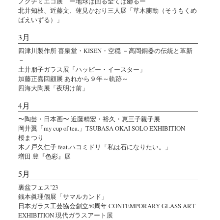
ノグチミエコ展 ー地球は回る全ては廻るー
北井知枝、近藤文、蓮見かおり三人展「草木萠動（そうもくめ
ばえいずる）」
3月
四津川製作所 喜泉堂・KISEN・空穏 －高岡銅器の伝統と革新
－
土井朋子ガラス展「ハッピー・イースター」
加藤正嘉回顧展 あれから９年～軌跡～
四海大陶展「夜明け前」
4月
〜陶芸・日本画〜 近藤精宏・裕久・恵三子親子展
岡井翼「my cup of tea.」TSUBASA OKAI SOLO EXHIBITION
桜まつり
木ノ戸久仁子 feat.ハコミドリ「私は石になりたい。」
増田 豊『色彩』展
5月
裏盆フェス’23
銭本眞理個展「サマルカンド」
日本ガラス工芸協会創立50周年 CONTEMPORARY GLASS ART
EXHIBITION 現代ガラスアート展