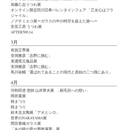
加藤仁志うつわ展
オンライン限定田川亞希バレンタインフェア 「乙女心はフラ
ジャイル」
ノグチミエコ展ーガラスの中の時空を超えた旅へー
安見工房 うつわ展
AFTER500.1st
3月
有賀正季展
安洞雅彦「志野に挑む」
美濃窯元逸品展
安洞雅彦「志野に挑む」
馬川祐輔「選ばれてあることの現代と原始の二つ我にあり」
4月
河和田塗 塗師 山岸厚夫展 - 刷毛目への想い -
岡井翼展
桜まつり
桜まつり
鈴木圭太陶展「アオとシロ」
世界のNAKAYAMA展
間宮香織ガラス展
「あの時の君が唇散蓮華」展