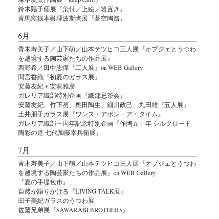
鈴木陽子個展『染付／上絵／箸置き』
青馬窯銭本眞理波斯陶展『蒼空陶路』
6月
青木寿美子／山下萌／山本テツヒコ三人展『オブジェとうつわ
を越境する陶芸家たちの作品展』
西野希／田中志保『二人展』on WEB Gallery
間宮香織『初夏のガラス展』
安藤友紀＋安洞雅彦
ガレリア織部特別企画『織部忌茶会』
安藤友紀、竹下努、奥田陶生、細川政己、丸田雄『五人展』
土井朋子ガラス展『ワンス・アポン・ア・タイム』
ガレリア織部一周年記念特別企画『作陶五十年 シルクロード
陶彩の道 七代加藤幸兵衛展』
7月
青木寿美子／山下萌／山本テツヒコ三人展『オブジェとうつわ
を越境する陶芸家たちの作品展』on WEB Gallery
『夏の手堤包市』
自然が語りかける『LIVING TALK展』
田子美紀ガラスのうつわ展
佐藤兄弟展『SAWARABI BROTHERS』