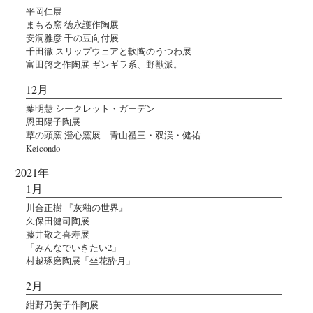
平岡仁展
まもる窯 徳永護作陶展
安洞雅彦 千の豆向付展
千田徹 スリップウェアと軟陶のうつわ展
富田啓之作陶展 ギンギラ系、野獣派。
12月
葉明慧 シークレット・ガーデン
恩田陽子陶展
草の頭窯 澄心窯展 青山禮三・双渓・健祐
Keicondo
2021年
1月
川合正樹 『灰釉の世界』
久保田健司陶展
藤井敬之喜寿展
「みんなでいきたい2」
村越琢磨陶展「坐花酔月」
2月
紺野乃芙子作陶展