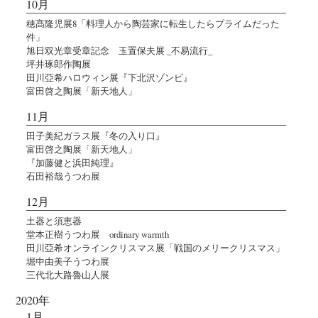
10月
穂髙隆児展8「料理人から陶芸家に転生したらプライムだった
件」
旭日双光章受章記念 玉置保夫展 _不易流行_
坪井琢郎作陶展
田川亞希ハロウィン展『下北沢ゾンビ』
富田啓之陶展「新天地人」
11月
田子美紀ガラス展『冬の入り口』
富田啓之陶展「新天地人」
『加藤健と浜田純理』
石田裕哉うつわ展
12月
土器と須恵器
堂本正樹うつわ展 ordinary warmth
田川亞希オンラインクリスマス展「戦国のメリークリスマス」
堀中由美子うつわ展
三代北大路魯山人展
2020年
1月