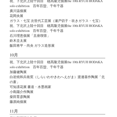
祝、下北沢上陸十回目 穂髙隆児個展the 10th RYUJI HODAKA
solo exhibition 百年百盌、千年千器
廣川温個展
花岡央展
ガラス・七宝 次世代工芸展（瀬戸切子・吹きガラス・七宝）
祝、下北沢上陸十回目 穂髙隆児個展the 10th RYUJI HODAKA
solo exhibition 百年百盌、千年千器
石川理恵個展「且座喫茶」
鈴木圭太展
飯田将平・尚央 ガラス造形展
10月
祝、下北沢上陸十回目 穂髙隆児個展the 10th RYUJI HODAKA
solo exhibition 百年百盌、千年千器
加藤健陶展
白岩焼和兵衛窯（しらいわやきわへえがま）渡邊葵作陶展「北
の蒼」
可知凛花展 書道・水墨画家
小島陽介作陶展
柴田育彦陶展
藤原純個展
11月