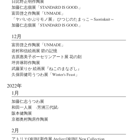
日比野正明作陶展
加藤仁志個展「STANDARD IS GOOD.」
富田啓之作陶展「UNMADE」
「ヤバいかぶりモノ展」 ひつじのたまっこ～Saorinknit～
加藤仁志個展「STANDARD IS GOOD.」
12月
富田啓之作陶展「UNMADE」
岩村和信絵画展 碧の記憶
吉原惠美子ポーセリンアート展 花の刻
坪井琢郎作陶展
武藤茉りか 絵画展『ねこのまなざし』
久保田健司うつわ展「Winter's Feast」
2022年
1月
加藤仁志うつわ展
和田一人展 -芳洲三代賦-
阪本健陶展
京都奥村陶房作陶展
2月
アトリエORIBE新作展 Atelier ORIBE New Collection