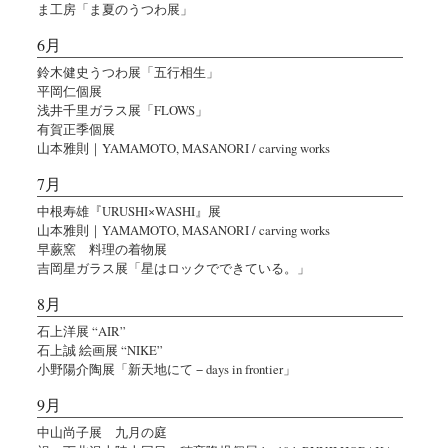
ま工房「ま夏のうつわ展」
6月
鈴木健史うつわ展「五行相生」
平岡仁個展
浅井千里ガラス展「FLOWS」
有賀正季個展
山本雅則｜YAMAMOTO, MASANORI / carving works
7月
中根寿雄『URUSHI×WASHI』展
山本雅則｜YAMAMOTO, MASANORI / carving works
早蕨窯 料理の着物展
吉岡星ガラス展「星はロックでできている。」
8月
石上洋展 “AIR”
石上誠 絵画展 “NIKE”
小野陽介陶展「新天地にて − days in frontier」
9月
中山尚子展 九月の庭