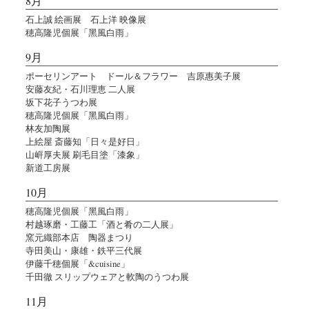
8月
石上誠 絵画展 石上洋 映像展
穂高隆児個展「黑風白雨」
9月
ポーセリンアート ドール＆フラワー 吉原惠美子展
安藤友紀・石川理恵 二人展
坂下花子うつわ展
穂高隆児個展「黑風白雨」
林友加陶展
上絵屋 斎藤知「日々是好日」
山㟁厚夫展 刷毛目塗「漆象」
新道工房展
10月
穂高隆児個展「黑風白雨」
村越琢磨・工藤工「酒と肴の二人展」
窯元織部本店 陶器まつり
寺田美山・康雄・鉄平三代展
伊藤千穂個展「&cuisine」
千田徹 スリップウェアと軟陶のうつわ展
11月