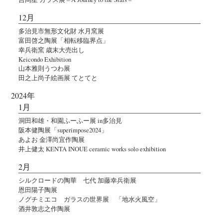
12月
多治見市無形文化財 水月窯展
富田啓之陶展「相転移臨界点」
幸兵衛窯 歳末大売出し
Keicondo Exhibition
山本雅則うつわ展
田之上尚子絵画展 てとてと
2024年
1月
洞田和雄・和園ふーふー展 in多治見
阪本健陶展「superimpose2024」
あよお 金澤尚宜作陶展
井上健太 KENTA INOUE ceramic works solo exhibition
2月
シルクロードの陶華 七代 加藤幸兵衛展
恩田陽子陶展
ノグチミエコ ガラスの世界展 「地水火風空」
酒井敦志之作陶展