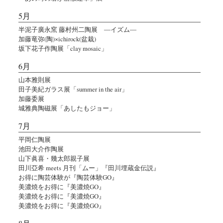
5月
半泥子廣永窯 藤村州二陶展 ―イズム―
加藤竜弥(陶)×ichirock(盆栽)
坂下花子作陶展「clay mosaic」
6月
山本雅則展
田子美紀ガラス展「summer in the air」
加藤委展
城雅典陶磁展「あしたもジョー」
7月
平岡仁陶展
池田大介作陶展
山下眞喜・幾太郎親子展
田川亞希 meets 月刊「ムー」『田川埋蔵金伝説』
お得に陶芸体験が『陶芸体験GO』
美濃焼をお得に『美濃焼GO』
美濃焼をお得に『美濃焼GO』
美濃焼をお得に『美濃焼GO』