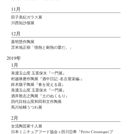
11月
田子美紀ガラス展
川西知沙個展
12月
葉明慧作陶展
苫米地正樹「情熱と耐熱の愛だ。」
2019年
1月
美濃玉山窯 玉置保夫『一門展』
村越琢磨作陶展『酒中日記 -名古屋栄編-』
鈴木陽子陶展『春を迎える器』
美濃玉山窯 玉置保夫『一門展』
酒井敦志之陶展『土のぬくもり』
四代目桂山窯和田和文作陶展
馬川祐輔うつわ展
2月
女流陶芸家十人展
日本ミニチュアフード協会 x 田川亞希『Petite Céramique(プ