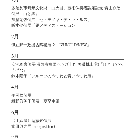
多治見市無形文化財「白天目」技術保持者認定記念 青山双溪
個展『白と黒』
加藤竜弥個展「セトモノヤ・デ・ラ・ルス」
阪本健個展「歪／ディストーション」
2月
伊豆野一政擬古陶磁展２「IZUNOLD/NEW」
3月
安洞雅彦個展(激陶者集団へうげ十作 美濃桃山党)『ひとりでへ
うげな』
鈴木陽子『フルーツのうつわと青いうつわ展』
4月
平岡仁個展
紺野乃芙子個展「夏至南風」
6月
《上絵屋》斎藤知個展
富田啓之展 -composition C-
7月