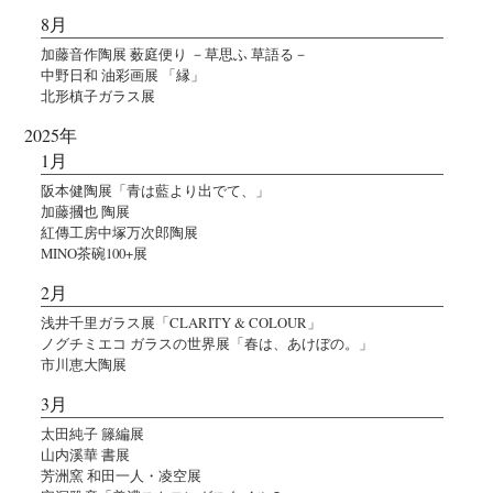
8月
加藤音作陶展 薮庭便り －草思ふ 草語る－
中野日和 油彩画展 「縁」
北形槙子ガラス展
2025年
1月
阪本健陶展「青は藍より出でて、」
加藤摑也 陶展
紅傳工房中塚万次郎陶展
MINO茶碗100+展
2月
浅井千里ガラス展「CLARITY & COLOUR」
ノグチミエコ ガラスの世界展「春は、あけぼの。」
市川恵大陶展
3月
太田純子 籐編展
山内溪華 書展
芳洲窯 和田一人・凌空展