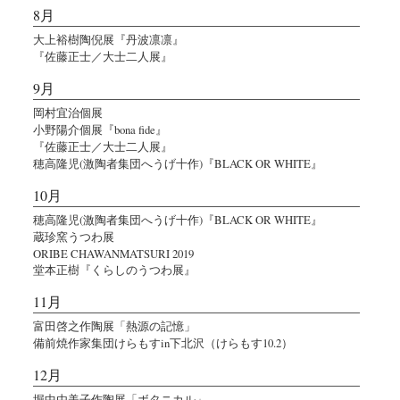
8月
大上裕樹陶倪展『丹波凛凛』
『佐藤正士／大士二人展』
9月
岡村宜治個展
小野陽介個展『bona fide』
『佐藤正士／大士二人展』
穂高隆児(激陶者集団へうげ十作)『BLACK OR WHITE』
10月
穂高隆児(激陶者集団へうげ十作)『BLACK OR WHITE』
蔵珍窯うつわ展
ORIBE CHAWANMATSURI 2019
堂本正樹『くらしのうつわ展』
11月
富田啓之作陶展「熱源の記憶」
備前焼作家集団けらもすin下北沢（けらもす10.2）
12月
堀中由美子作陶展「ボタニカル」