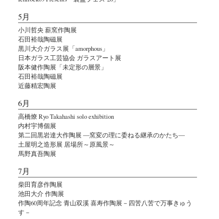
5月
小川哲央 薪窯作陶展
石田裕哉陶磁展
黒川大介ガラス展「amorphous」
日本ガラス工芸協会 ガラスアート展
阪本健作陶展「未定形の層景」
石田裕哉陶磁展
近藤精宏陶展
6月
高橋燎 Ryo Takahashi solo exhibition
内村宇博個展
第二回黒岩達大作陶展 ―窯変の理に委ねる継承のかたち―
土屋明之造形展 居場所～原風景～
馬野真吾陶展
7月
柴田育彦作陶展
池田大介 作陶展
作陶60周年記念 青山双溪 喜寿作陶展－四苦八苦で万事きゅう
す－