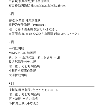
白岩焼 和兵衛窯 渡邊葵作陶展
石田裕哉陶磁展 Hiroya Ishida Solo Exhibition
6月
書道 水墨画 可知凛花展
紺野乃芙子陶展「Petrichor」
池田くみ子絵画展 愛おしいまなざし
出版記念 Salon de KAGO「山葡萄で編むかごバッグ」
7月
平岡仁陶展
MIMA JAPAN 絵画展
あよお ー 金澤尚宜・あよおさち ー 展
長谷部陽子ガラス展
増田豊 いろどり陶画展
小川哲央薪窯作陶展
大澤哲哉陶展
8月
滝川英明 回顧展 -色とかたちの自由-
増田豊 いろどり陶画展
石上誠展 -水辺の記憶-
小林 輝三展 -月の物語-