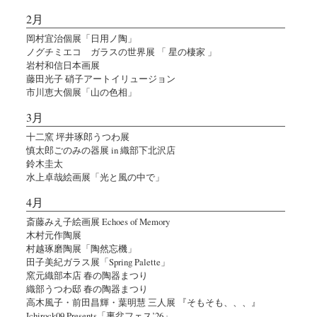
2月
岡村宜治個展「日用ノ陶」
ノグチミエコ ガラスの世界展 「 星の棲家 」
岩村和信日本画展
藤田光子 硝子アートイリュージョン
市川恵大個展「山の色相」
3月
十二窯 坪井琢郎うつわ展
慎太郎ごのみの器展 in 織部下北沢店
鈴木圭太
水上卓哉絵画展「光と風の中で」
4月
斎藤みえ子絵画展 Echoes of Memory
木村元作陶展
村越琢磨陶展「陶然忘機」
田子美紀ガラス展「Spring Palette」
窯元織部本店 春の陶器まつり
織部うつわ邸 春の陶器まつり
高木風子・前田昌輝・葉明慧 三人展 『そもそも、、、』
Ichirock09 Presents「裏盆フェス’26」