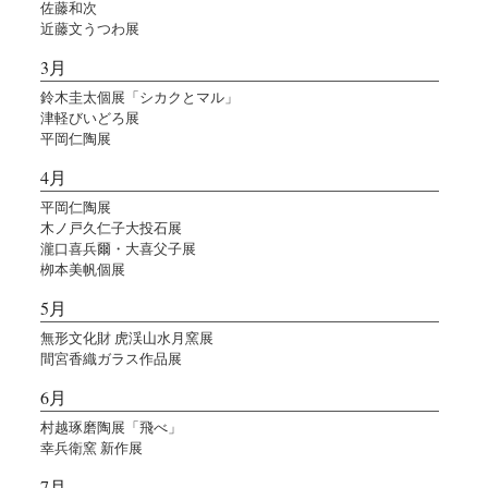
佐藤和次
近藤文うつわ展
3月
鈴木圭太個展「シカクとマル」
津軽びいどろ展
平岡仁陶展
4月
平岡仁陶展
木ノ戸久仁子大投石展
瀧口喜兵爾・大喜父子展
栁本美帆個展
5月
無形文化財 虎渓山水月窯展
間宮香織ガラス作品展
6月
村越琢磨陶展「飛べ」
幸兵衛窯 新作展
7月