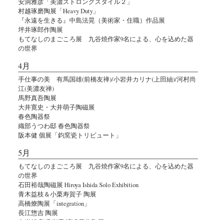
安洞雅彦「美濃ストロングスタイル２」
村越琢磨陶展「Heavy Duty」
『永遠を生きる』中島法晃（美術家・住職）作品展
坪井琢郎作陶展
もてなしのまごころ展 九谷焼作家9名による、心を込めた器
の世界
4月
手仕事の美 有馬国雄(前橋友禅)/小岩井カリナ(上田紬)/河村尚
江(美濃友禅)
馬野真吾陶展
大井寛史・大井萌子陶磁展
春色陶器祭
織部うつわ邸 春色陶器祭
阪本健 個展「鈞窯瓷トリビュート」
5月
もてなしのまごころ展 九谷焼作家9名による、心を込めた器
の世界
石田裕哉陶磁展 Hiroya Ishida Solo Exhibition
青木益枝＆小栗寿賀子 陶展
高橋燎陶展「integration」
長江惣吉 陶展