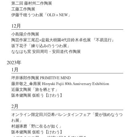
第二回 藤村州二作陶展
工藤工作陶展
伊藤千穂うつわ展「OLD × NEW」
12月
小島陽介作陶展
陶芸作家三尾忍×盆栽大樹園4代目鈴木卓也展 『不易流行』
坂下花子「練り込みのうつわ展」
ななはち窯 安田周司・安田道代 作陶展
2023年
1月
坪井琢郎作陶展 PRIMITIVE MIND
藤井敬之_傘壽展 Hiroyuki Fujii 80th Anniversary Exhibition
近藤文陶展「旅を栖とす」
阪本健陶展 仮粧う【けわう】
2月
オンライン限定田川亞希バレンタインフェア「愛が強めなうつ
わ展」
村越琢磨「野に在るが如く」
阪本健陶展 仮粧う【けわう】