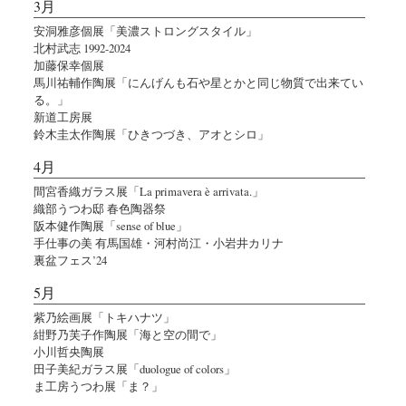
3月
安洞雅彦個展「美濃ストロングスタイル」
北村武志 1992-2024
加藤保幸個展
馬川祐輔作陶展「にんげんも石や星とかと同じ物質で出来てい
る。」
新道工房展
鈴木圭太作陶展「ひきつづき、アオとシロ」
4月
間宮香織ガラス展「La primavera è arrivata.」
織部うつわ邸 春色陶器祭
阪本健作陶展「sense of blue」
手仕事の美 有馬国雄・河村尚江・小岩井カリナ
裏盆フェス’24
5月
紫乃絵画展「トキハナツ」
紺野乃芙子作陶展「海と空の間で」
小川哲央陶展
田子美紀ガラス展「duologue of colors」
ま工房うつわ展「ま？」