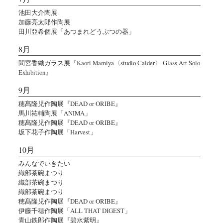
池田大介陶展
加藤亮太郎作陶展
田川亞希個展「あつまれどうぶつの器」
8月
間宮香織ガラス展『Kaori Mamiya〈studio Calder〉 Glass Art Solo
Exhibition』
9月
穂髙隆児作陶展『DEAD or ORIBE』
馬川祐輔陶展「ANIMA」
穂髙隆児作陶展『DEAD or ORIBE』
坂下花子作陶展「Harvest」
10月
みんなでいきたい
織部茶碗まつり
織部茶碗まつり
織部茶碗まつり
穂髙隆児作陶展『DEAD or ORIBE』
伊藤千穂作陶展「ALL THAT DIGEST」
青山鉄郎作陶展『碧水紫明』