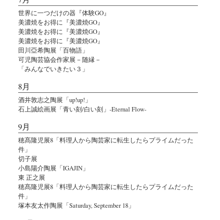
世界に一つだけの器『体験GO』
美濃焼をお得に『美濃焼GO』
美濃焼をお得に『美濃焼GO』
美濃焼をお得に『美濃焼GO』
田川亞希陶展「百物語」
可児陶芸協会作家展－随縁－
「みんなでいきたい３」
8月
酒井敦志之陶展「up!up!」
石上誠絵画展「青い刻/白い刻」-Eternal Flow-
9月
穂髙隆児展8「料理人から陶芸家に転生したらプライムだった
件」
切子展
小島陽介陶展「IGAJIN」
東 正之展
穂髙隆児展8「料理人から陶芸家に転生したらプライムだった
件」
塚本友太作陶展「Saturday, September 18」