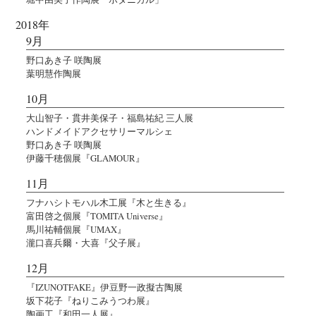
2018年
9月
野口あき子 咲陶展
葉明慧作陶展
10月
大山智子・貫井美保子・福島祐紀 三人展
ハンドメイドアクセサリーマルシェ
野口あき子 咲陶展
伊藤千穂個展『GLAMOUR』
11月
フナハシトモハル木工展『木と生きる』
富田啓之個展『TOMITA Universe』
馬川祐輔個展『UMAX』
瀧口喜兵爾・大喜『父子展』
12月
『IZUNOTFAKE』伊豆野一政擬古陶展
坂下花子『ねりこみうつわ展』
陶画工『和田一人展』