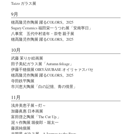
Taizo ガラス展
9月
穂髙隆児作陶展 躍るCOLORS。2025
Sugary Ceramics 福田栄一うつわ展「安南寧日」
八事窯 五代中村道年・崇壱 親子展
穂髙隆児作陶展 躍るCOLORS。2025
10月
武藤 茉りか絵画展
田子美紀ガラス展「Autumn foliage」
伊藤千穂個展 OIRYÁSUBASE オイリャァスバセ
穂髙隆児作陶展 躍るCOLORS。2025
寺田鉄平陶展
市川恵大陶展「白の記憶、青の情景」
11月
浅井美恵子展～灯～
加藤眞惠 日本画展
富田啓之陶展「The Cut Up.」
泥々作陶展 堀俊郎・堀太一
藤原純個展
吉岡星 ガラス展 – A Journey to the Stars –