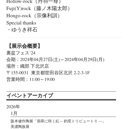
Hollow-rock（丹羽一尊）
Fuji(Y)rock（藤ノ木陽太郎）
Hongo-rock（宗像利訓）
Special thanks
・ゆうき祥石
【展示会概要】
裏盆フェス’24
会期：2024年04月27日(土)～2024年04月29日(月)
場所：織部 下北沢店
〒155-0031 東京都世田谷区北沢 2-2-3-1F
営業時間：11:00～19:00
イベントアーカイブ
2026年
1月
阪本健作陶展「翡翠に咲く紅― 鈞窯トリビュートⅡ ―」
美濃陶族展