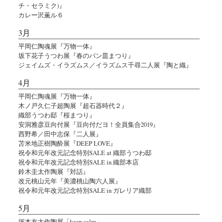
チ・セラミク)』
カレー沢薫ル６
3月
平岡仁陶魂展『万物一体』
坂下花子うつわ展『春のパン皿まつり』
ジェイムズ・イラズムス／イラズムス千尋二人展『陶と織』
4月
平岡仁陶魂展『万物一体』
木ノ戸久仁子超陶展『超石器時代２』
織部うつわ邸『桜まつり』
安洞雅彦豆向付展『豆向付だヨ！全員集合2019』
西野希／田中志保『二人展』
苫米地正樹陶酔展『DEEP LOVE』
祝令和元年改元記念特別SALE at 織部うつわ邸
祝令和元年改元記念特別SALE in 織部本店
鈴木圭太作陶展『対話』
改元桃山元年『美濃桃山陶六人展』
祝令和元年改元記念特別SALE in ガレリア織部
5月
塚本友太作陶展「keep calm」