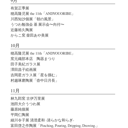
9月
有賀正季展
穂高隆児展 the 11th「ANDYOUORIBE」
川西知沙個展「朝の風景」
うつわ勉強会 基 展示会〜向付〜
近藤裕久陶展
からこ窯 柴田あや美展
10月
穂高隆児展 the 11th「ANDYOUORIBE」
窯元織部本店 陶器まつり
田子美紀ガラス展
澤田昌子絵画展
吉岡星ガラス展「星を掴む」
村越琢磨陶展「壺中日月長」
11月
林九郎窯 古伊万里展
池田大介うつわ展
藤原純個展
平岡仁陶展
細川令子展 清澄柔和 -清らかな和らぎ-
富田啓之作陶展「Pinching, Pouring, Dripping, Drawing.」