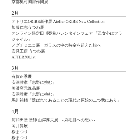
京都奥村陶房作陶展
2月
アトリエORIBE新作展 Atelier ORIBE New Collection
加藤仁志うつわ展
オンライン限定田川亞希バレンタインフェア 「乙女心はフラ
ジャイル」
ノグチミエコ展ーガラスの中の時空を超えた旅へー
安見工房 うつわ展
AFTER500.1st
3月
有賀正季展
安洞雅彦「志野に挑む」
美濃窯元逸品展
安洞雅彦「志野に挑む」
馬川祐輔「選ばれてあることの現代と原始の二つ我にあり」
4月
河和田塗 塗師 山岸厚夫展 - 刷毛目への想い -
岡井翼展
桜まつり
桜まつり