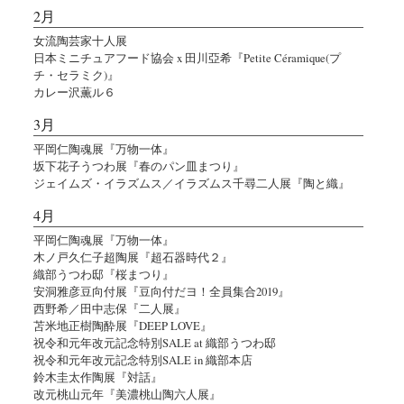
2月
女流陶芸家十人展
日本ミニチュアフード協会 x 田川亞希『Petite Céramique(プ
チ・セラミク)』
カレー沢薫ル６
3月
平岡仁陶魂展『万物一体』
坂下花子うつわ展『春のパン皿まつり』
ジェイムズ・イラズムス／イラズムス千尋二人展『陶と織』
4月
平岡仁陶魂展『万物一体』
木ノ戸久仁子超陶展『超石器時代２』
織部うつわ邸『桜まつり』
安洞雅彦豆向付展『豆向付だヨ！全員集合2019』
西野希／田中志保『二人展』
苫米地正樹陶酔展『DEEP LOVE』
祝令和元年改元記念特別SALE at 織部うつわ邸
祝令和元年改元記念特別SALE in 織部本店
鈴木圭太作陶展『対話』
改元桃山元年『美濃桃山陶六人展』