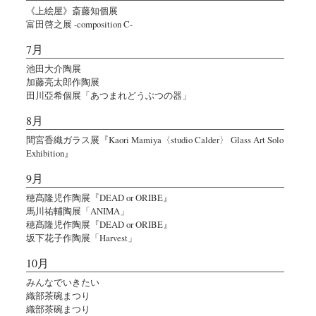
《上絵屋》斎藤知個展
富田啓之展 -composition C-
7月
池田大介陶展
加藤亮太郎作陶展
田川亞希個展「あつまれどうぶつの器」
8月
間宮香織ガラス展『Kaori Mamiya〈studio Calder〉 Glass Art Solo
Exhibition』
9月
穂髙隆児作陶展『DEAD or ORIBE』
馬川祐輔陶展「ANIMA」
穂髙隆児作陶展『DEAD or ORIBE』
坂下花子作陶展「Harvest」
10月
みんなでいきたい
織部茶碗まつり
織部茶碗まつり