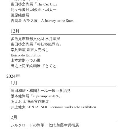
富田啓之陶展「The Cut Up.」
泥々作陶展 堀俊郎・堀太一
藤原純個展
吉岡星 ガラス展 – A Journey to the Stars –
12月
多治見市無形文化財 水月窯展
富田啓之陶展「相転移臨界点」
幸兵衛窯 歳末大売出し
Keicondo Exhibition
山本雅則うつわ展
田之上尚子絵画展 てとてと
2024年
1月
洞田和雄・和園ふーふー展 in多治見
阪本健陶展「superimpose2024」
あよお 金澤尚宜作陶展
井上健太 KENTA INOUE ceramic works solo exhibition
2月
シルクロードの陶華 七代 加藤幸兵衛展