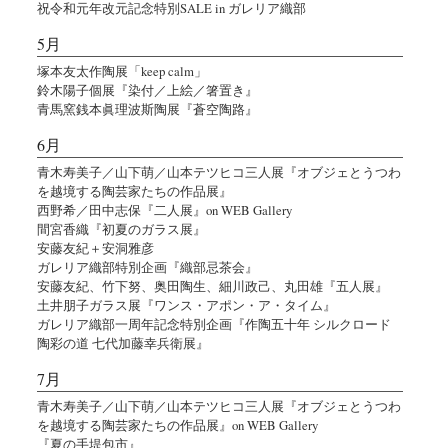
祝令和元年改元記念特別SALE in ガレリア織部
5月
塚本友太作陶展「keep calm」
鈴木陽子個展『染付／上絵／箸置き』
青馬窯銭本眞理波斯陶展『蒼空陶路』
6月
青木寿美子／山下萌／山本テツヒコ三人展『オブジェとうつわ
を越境する陶芸家たちの作品展』
西野希／田中志保『二人展』on WEB Gallery
間宮香織『初夏のガラス展』
安藤友紀＋安洞雅彦
ガレリア織部特別企画『織部忌茶会』
安藤友紀、竹下努、奥田陶生、細川政己、丸田雄『五人展』
土井朋子ガラス展『ワンス・アポン・ア・タイム』
ガレリア織部一周年記念特別企画『作陶五十年 シルクロード
陶彩の道 七代加藤幸兵衛展』
7月
青木寿美子／山下萌／山本テツヒコ三人展『オブジェとうつわ
を越境する陶芸家たちの作品展』on WEB Gallery
『夏の手堤包市』