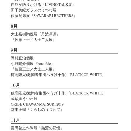
自然が語りかける『LIVING TALK展』
田子美紀ガラスのうつわ展
佐藤兄弟展『SAWARABI BROTHERS』
8月
大上裕樹陶倪展『丹波凛凛』
『佐藤正士／大士二人展』
9月
岡村宜治個展
小野陽介個展『bona fide』
『佐藤正士／大士二人展』
穂高隆児(激陶者集団へうげ十作)『BLACK OR WHITE』
10月
穂高隆児(激陶者集団へうげ十作)『BLACK OR WHITE』
蔵珍窯うつわ展
ORIBE CHAWANMATSURI 2019
堂本正樹『くらしのうつわ展』
11月
富田啓之作陶展「熱源の記憶」