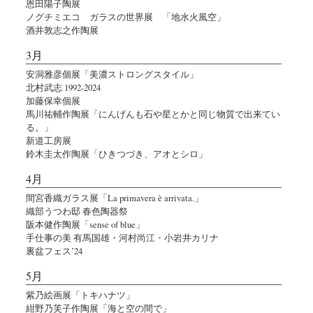
恩田陽子陶展
ノグチミエコ ガラスの世界展 「地水火風空」
酒井敦志之作陶展
3月
安洞雅彦個展「美濃ストロングスタイル」
北村武志 1992-2024
加藤保幸個展
馬川祐輔作陶展「にんげんも石や星とかと同じ物質で出来てい
る。」
新道工房展
鈴木圭太作陶展「ひきつづき、アオとシロ」
4月
間宮香織ガラス展「La primavera è arrivata.」
織部うつわ邸 春色陶器祭
阪本健作陶展「sense of blue」
手仕事の美 有馬国雄・河村尚江・小岩井カリナ
裏盆フェス’24
5月
紫乃絵画展「トキハナツ」
紺野乃芙子作陶展「海と空の間で」