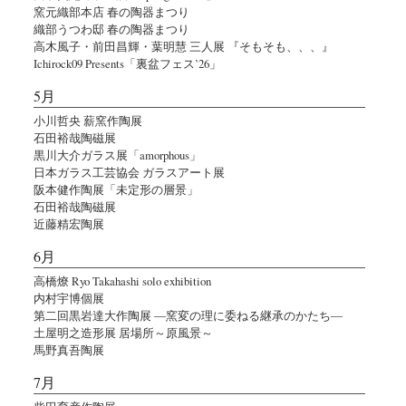
窯元織部本店 春の陶器まつり
織部うつわ邸 春の陶器まつり
高木風子・前田昌輝・葉明慧 三人展 『そもそも、、、』
Ichirock09 Presents「裏盆フェス’26」
5月
小川哲央 薪窯作陶展
石田裕哉陶磁展
黒川大介ガラス展「amorphous」
日本ガラス工芸協会 ガラスアート展
阪本健作陶展「未定形の層景」
石田裕哉陶磁展
近藤精宏陶展
6月
高橋燎 Ryo Takahashi solo exhibition
内村宇博個展
第二回黒岩達大作陶展 ―窯変の理に委ねる継承のかたち―
土屋明之造形展 居場所～原風景～
馬野真吾陶展
7月