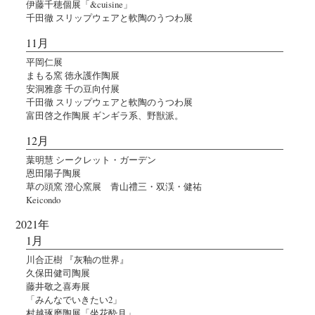
伊藤千穂個展「&cuisine」
千田徹 スリップウェアと軟陶のうつわ展
11月
平岡仁展
まもる窯 徳永護作陶展
安洞雅彦 千の豆向付展
千田徹 スリップウェアと軟陶のうつわ展
富田啓之作陶展 ギンギラ系、野獣派。
12月
葉明慧 シークレット・ガーデン
恩田陽子陶展
草の頭窯 澄心窯展 青山禮三・双渓・健祐
Keicondo
2021年
1月
川合正樹 『灰釉の世界』
久保田健司陶展
藤井敬之喜寿展
「みんなでいきたい2」
村越琢磨陶展「坐花酔月」