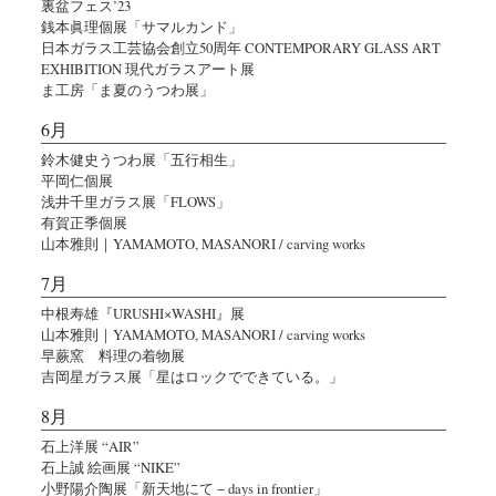
裏盆フェス’23
銭本眞理個展「サマルカンド」
日本ガラス工芸協会創立50周年 CONTEMPORARY GLASS ART
EXHIBITION 現代ガラスアート展
ま工房「ま夏のうつわ展」
6月
鈴木健史うつわ展「五行相生」
平岡仁個展
浅井千里ガラス展「FLOWS」
有賀正季個展
山本雅則｜YAMAMOTO, MASANORI / carving works
7月
中根寿雄『URUSHI×WASHI』展
山本雅則｜YAMAMOTO, MASANORI / carving works
早蕨窯 料理の着物展
吉岡星ガラス展「星はロックでできている。」
8月
石上洋展 “AIR”
石上誠 絵画展 “NIKE”
小野陽介陶展「新天地にて − days in frontier」