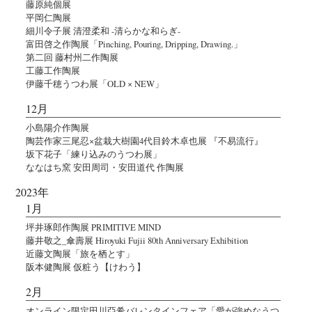
藤原純個展
平岡仁陶展
細川令子展 清澄柔和 -清らかな和らぎ-
富田啓之作陶展「Pinching, Pouring, Dripping, Drawing.」
第二回 藤村州二作陶展
工藤工作陶展
伊藤千穂うつわ展「OLD × NEW」
12月
小島陽介作陶展
陶芸作家三尾忍×盆栽大樹園4代目鈴木卓也展 『不易流行』
坂下花子「練り込みのうつわ展」
ななはち窯 安田周司・安田道代 作陶展
2023年
1月
坪井琢郎作陶展 PRIMITIVE MIND
藤井敬之_傘壽展 Hiroyuki Fujii 80th Anniversary Exhibition
近藤文陶展「旅を栖とす」
阪本健陶展 仮粧う【けわう】
2月
オンライン限定田川亞希バレンタインフェア「愛が強めなうつ