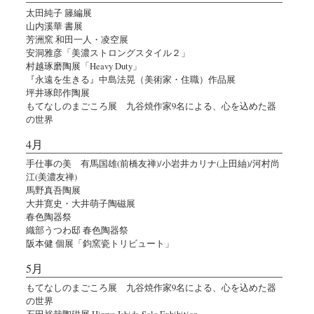
太田純子 籐編展
山内溪華 書展
芳洲窯 和田一人・凌空展
安洞雅彦「美濃ストロングスタイル２」
村越琢磨陶展「Heavy Duty」
『永遠を生きる』中島法晃（美術家・住職）作品展
坪井琢郎作陶展
もてなしのまごころ展 九谷焼作家9名による、心を込めた器
の世界
4月
手仕事の美 有馬国雄(前橋友禅)/小岩井カリナ(上田紬)/河村尚
江(美濃友禅)
馬野真吾陶展
大井寛史・大井萌子陶磁展
春色陶器祭
織部うつわ邸 春色陶器祭
阪本健 個展「鈞窯瓷トリビュート」
5月
もてなしのまごころ展 九谷焼作家9名による、心を込めた器
の世界
石田裕哉陶磁展 Hiroya Ishida Solo Exhibition