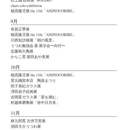
chato solo exhibition
穂高隆児展 the 11th「ANDYOUORIBE」
9月
有賀正季展
穂高隆児展 the 11th「ANDYOUORIBE」
川西知沙個展「朝の風景」
うつわ勉強会 基 展示会〜向付〜
近藤裕久陶展
からこ窯 柴田あや美展
10月
穂高隆児展 the 11th「ANDYOUORIBE」
窯元織部本店 陶器まつり
田子美紀ガラス展
澤田昌子絵画展
吉岡星ガラス展「星を掴む」
村越琢磨陶展「壺中日月長」
11月
林九郎窯 古伊万里展
池田大介うつわ展