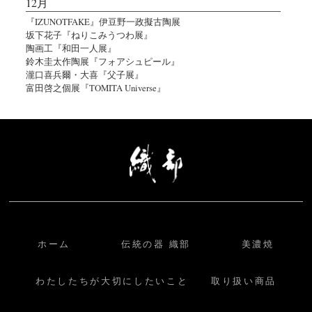
12月
『IZUNOTFAKE』伊豆野一政擬古陶展
坂下花子『ねりこみうつわ展』
陶画工『和田一人展』
鈴木圭太作陶展『フォアシュピール』
瀧口喜兵爾・大喜『父子展』
富田啓之個展『TOMITA Universe』
ホーム
伝統の器 織部
美濃焼
わたしたちが大切にしたいこと
取り扱い商品