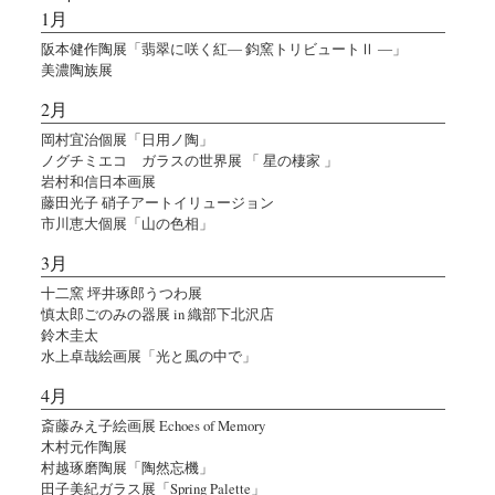
1月
阪本健作陶展「翡翠に咲く紅― 鈞窯トリビュートⅡ ―」
美濃陶族展
2月
岡村宜治個展「日用ノ陶」
ノグチミエコ ガラスの世界展 「 星の棲家 」
岩村和信日本画展
藤田光子 硝子アートイリュージョン
市川恵大個展「山の色相」
3月
十二窯 坪井琢郎うつわ展
慎太郎ごのみの器展 in 織部下北沢店
鈴木圭太
水上卓哉絵画展「光と風の中で」
4月
斎藤みえ子絵画展 Echoes of Memory
木村元作陶展
村越琢磨陶展「陶然忘機」
田子美紀ガラス展「Spring Palette」