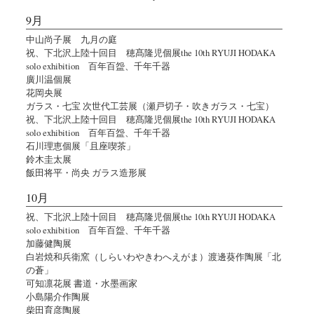
9月
中山尚子展 九月の庭
祝、下北沢上陸十回目 穂髙隆児個展the 10th RYUJI HODAKA
solo exhibition 百年百盌、千年千器
廣川温個展
花岡央展
ガラス・七宝 次世代工芸展（瀬戸切子・吹きガラス・七宝）
祝、下北沢上陸十回目 穂髙隆児個展the 10th RYUJI HODAKA
solo exhibition 百年百盌、千年千器
石川理恵個展「且座喫茶」
鈴木圭太展
飯田将平・尚央 ガラス造形展
10月
祝、下北沢上陸十回目 穂髙隆児個展the 10th RYUJI HODAKA
solo exhibition 百年百盌、千年千器
加藤健陶展
白岩焼和兵衛窯（しらいわやきわへえがま）渡邊葵作陶展「北
の蒼」
可知凛花展 書道・水墨画家
小島陽介作陶展
柴田育彦陶展