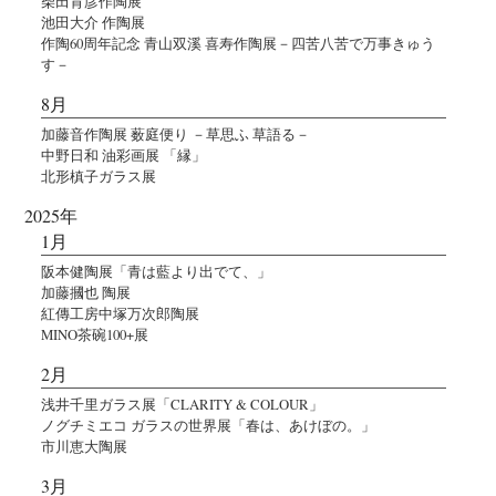
柴田育彦作陶展
池田大介 作陶展
作陶60周年記念 青山双溪 喜寿作陶展－四苦八苦で万事きゅう
す－
8月
加藤音作陶展 薮庭便り －草思ふ 草語る－
中野日和 油彩画展 「縁」
北形槙子ガラス展
2025年
1月
阪本健陶展「青は藍より出でて、」
加藤摑也 陶展
紅傳工房中塚万次郎陶展
MINO茶碗100+展
2月
浅井千里ガラス展「CLARITY & COLOUR」
ノグチミエコ ガラスの世界展「春は、あけぼの。」
市川恵大陶展
3月