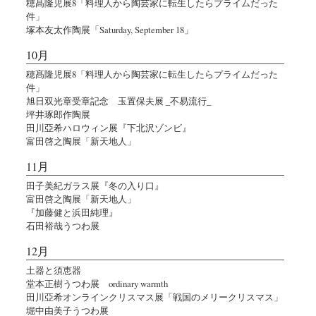
穂髙隆児展8「料理人から陶芸家に転生したらプライムだった
件」
塚本友太作陶展「Saturday, September 18」
10月
穂髙隆児展8「料理人から陶芸家に転生したらプライムだった
件」
旭日双光章受章記念 玉置保夫展 _不易流行_
坪井琢郎作陶展
田川亞希ハロウィン展『下北沢ゾンビ』
富田啓之陶展「新天地人」
11月
田子美紀ガラス展『冬の入り口』
富田啓之陶展「新天地人」
『加藤健と浜田純理』
石田裕哉うつわ展
12月
土器と須恵器
堂本正樹うつわ展 ordinary warmth
田川亞希オンラインクリスマス展「戦国のメリークリスマス」
堀中由美子うつわ展