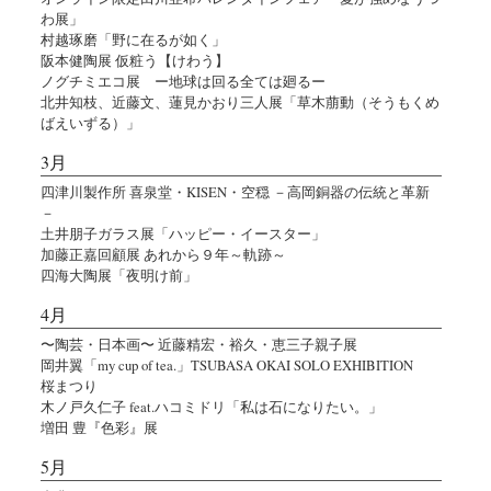
わ展」
村越琢磨「野に在るが如く」
阪本健陶展 仮粧う【けわう】
ノグチミエコ展 ー地球は回る全ては廻るー
北井知枝、近藤文、蓮見かおり三人展「草木萠動（そうもくめ
ばえいずる）」
3月
四津川製作所 喜泉堂・KISEN・空穏 －高岡銅器の伝統と革新
－
土井朋子ガラス展「ハッピー・イースター」
加藤正嘉回顧展 あれから９年～軌跡～
四海大陶展「夜明け前」
4月
〜陶芸・日本画〜 近藤精宏・裕久・恵三子親子展
岡井翼「my cup of tea.」TSUBASA OKAI SOLO EXHIBITION
桜まつり
木ノ戸久仁子 feat.ハコミドリ「私は石になりたい。」
増田 豊『色彩』展
5月