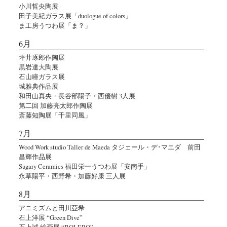
小川哲央陶展
田子美紀ガラス展「duologue of colors」
ま工房うつわ展「ま？」
6月
坪井琢郎作陶展
黒岩達大陶展
石山瞳ガラス展
城雅典作品展
和田山真央・長谷部陽子・西優樹 3人展
第二回 加藤亮太郎作陶展
斎藤知陶展「千里同風」
7月
Wood Work studio Taller de Maeda タジェール・デ･マエダ 前田
昌輝作品展
Sugary Ceramics 福田栄一うつわ展「安南手」
永草陽平・西野希・加藤好康 三人展
8月
アニミズムと田川亞希
石上洋展 “Green Dive”
石上誠 絵画展 “BOLERO”