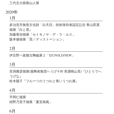
三代北大路魯山人展
2020年
1月
多治見市無形文化財「白天目」技術保持者認定記念 青山双溪
個展『白と黒』
加藤竜弥個展「セトモノヤ・デ・ラ・ルス」
阪本健個展「歪／ディストーション」
2月
伊豆野一政擬古陶磁展２「IZUNOLD/NEW」
3月
安洞雅彦個展(激陶者集団へうげ十作 美濃桃山党)『ひとりでへ
うげな』
鈴木陽子『フルーツのうつわと青いうつわ展』
4月
平岡仁個展
紺野乃芙子個展「夏至南風」
6月