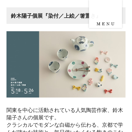
鈴木陽子個展『染付／上絵／箸置き』
関東を中心に活動されている人気陶芸作家、鈴木
陽子さんの個展です。
クラシカルでモダンな白磁から伝わる、京都で学
んだ確かな技術と、毎日使いたくなる飽きのこな