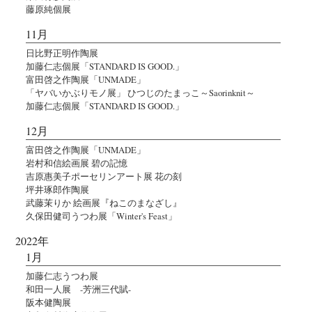
藤原純個展
11月
日比野正明作陶展
加藤仁志個展「STANDARD IS GOOD.」
富田啓之作陶展「UNMADE」
「ヤバいかぶりモノ展」 ひつじのたまっこ～Saorinknit～
加藤仁志個展「STANDARD IS GOOD.」
12月
富田啓之作陶展「UNMADE」
岩村和信絵画展 碧の記憶
吉原惠美子ポーセリンアート展 花の刻
坪井琢郎作陶展
武藤茉りか 絵画展『ねこのまなざし』
久保田健司うつわ展「Winter's Feast」
2022年
1月
加藤仁志うつわ展
和田一人展 -芳洲三代賦-
阪本健陶展