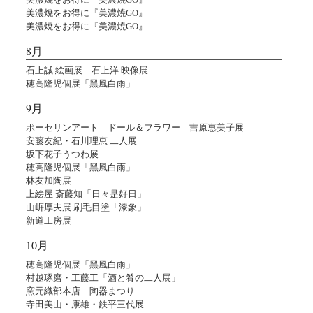
美濃焼をお得に『美濃焼GO』
美濃焼をお得に『美濃焼GO』
8月
石上誠 絵画展 石上洋 映像展
穂高隆児個展「黑風白雨」
9月
ポーセリンアート ドール＆フラワー 吉原惠美子展
安藤友紀・石川理恵 二人展
坂下花子うつわ展
穂高隆児個展「黑風白雨」
林友加陶展
上絵屋 斎藤知「日々是好日」
山㟁厚夫展 刷毛目塗「漆象」
新道工房展
10月
穂高隆児個展「黑風白雨」
村越琢磨・工藤工「酒と肴の二人展」
窯元織部本店 陶器まつり
寺田美山・康雄・鉄平三代展