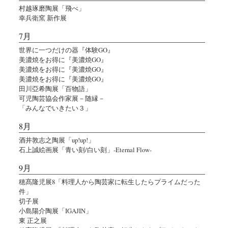
村越琢磨陶展「飛べ」
幸兵衛窯 新作展
7月
世界に一つだけの器『体験GO』
美濃焼をお得に『美濃焼GO』
美濃焼をお得に『美濃焼GO』
美濃焼をお得に『美濃焼GO』
田川亞希陶展「百物語」
可児陶芸協会作家展－随縁－
「みんなでいきたい３」
8月
酒井敦志之陶展「up!up!」
石上誠絵画展「青い刻/白い刻」-Eternal Flow-
9月
穂髙隆児展8「料理人から陶芸家に転生したらプライムだった
件」
切子展
小島陽介陶展「IGAJIN」
東 正之展