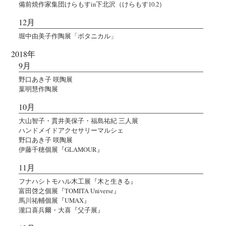
備前焼作家集団けらもすin下北沢（けらもす10.2）
12月
堀中由美子作陶展「ボタニカル」
2018年
9月
野口あき子 咲陶展
葉明慧作陶展
10月
大山智子・貫井美保子・福島祐紀 三人展
ハンドメイドアクセサリーマルシェ
野口あき子 咲陶展
伊藤千穂個展『GLAMOUR』
11月
フナハシトモハル木工展『木と生きる』
富田啓之個展『TOMITA Universe』
馬川祐輔個展『UMAX』
瀧口喜兵爾・大喜『父子展』