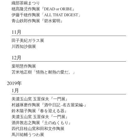
織部茶碗まつり
穂髙隆児作陶展『DEAD or ORIBE』
伊藤千穂作陶展「ALL THAT DIGEST」
青山鉄郎作陶展『碧水紫明』
11月
田子美紀ガラス展
川西知沙個展
12月
葉明慧作陶展
苫米地正樹「情熱と耐熱の愛だ。」
2019年
1月
美濃玉山窯 玉置保夫『一門展』
村越琢磨作陶展『酒中日記 -名古屋栄編-』
鈴木陽子陶展『春を迎える器』
美濃玉山窯 玉置保夫『一門展』
酒井敦志之陶展『土のぬくもり』
四代目桂山窯和田和文作陶展
馬川祐輔うつわ展