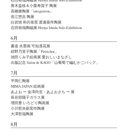
青木益枝＆小栗寿賀子 陶展
高橋燎陶展「integration」
長江惣吉 陶展
白岩焼 和兵衛窯 渡邊葵作陶展
石田裕哉陶磁展 Hiroya Ishida Solo Exhibition
6月
書道 水墨画 可知凛花展
紺野乃芙子陶展「Petrichor」
池田くみ子絵画展 愛おしいまなざし
出版記念 Salon de KAGO「山葡萄で編むかごバッグ」
7月
平岡仁陶展
MIMA JAPAN 絵画展
あよお ー 金澤尚宜・あよおさち ー 展
長谷部陽子ガラス展
増田豊 いろどり陶画展
小川哲央薪窯作陶展
大澤哲哉陶展
8月