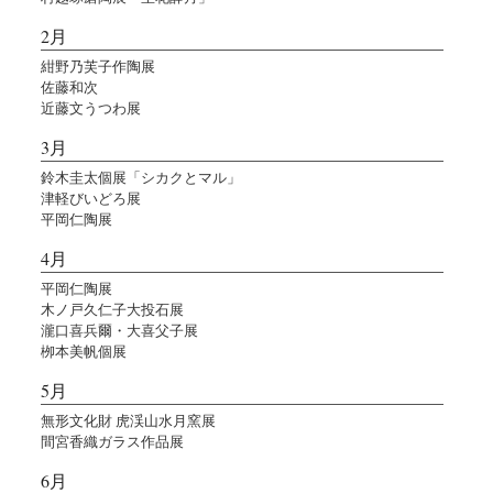
2月
紺野乃芙子作陶展
佐藤和次
近藤文うつわ展
3月
鈴木圭太個展「シカクとマル」
津軽びいどろ展
平岡仁陶展
4月
平岡仁陶展
木ノ戸久仁子大投石展
瀧口喜兵爾・大喜父子展
栁本美帆個展
5月
無形文化財 虎渓山水月窯展
間宮香織ガラス作品展
6月