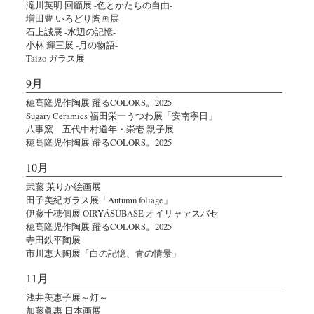
滝川英明 回顧展 -色とかたちの自由-
増田豊 いろどり陶画展
石上誠展 -水辺の記憶-
小林 輝三展 -月の物語-
Taizo ガラス展
9月
穂髙隆児作陶展 躍るCOLORS。2025
Sugary Ceramics 福田栄一うつわ展「安南寧日」
八事窯 五代中村道年・崇壱 親子展
穂髙隆児作陶展 躍るCOLORS。2025
10月
武藤 茉りか絵画展
田子美紀ガラス展「Autumn foliage」
伊藤千穂個展 OIRYÁSUBASE オイリャァスバセ
穂髙隆児作陶展 躍るCOLORS。2025
寺田鉄平陶展
市川恵大陶展「白の記憶、青の情景」
11月
浅井美恵子展～灯～
加藤眞惠 日本画展