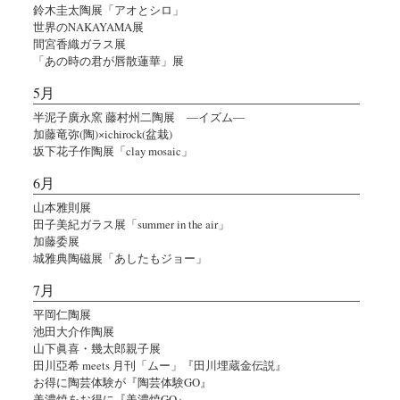
鈴木圭太陶展「アオとシロ」
世界のNAKAYAMA展
間宮香織ガラス展
「あの時の君が唇散蓮華」展
5月
半泥子廣永窯 藤村州二陶展 ―イズム―
加藤竜弥(陶)×ichirock(盆栽)
坂下花子作陶展「clay mosaic」
6月
山本雅則展
田子美紀ガラス展「summer in the air」
加藤委展
城雅典陶磁展「あしたもジョー」
7月
平岡仁陶展
池田大介作陶展
山下眞喜・幾太郎親子展
田川亞希 meets 月刊「ムー」『田川埋蔵金伝説』
お得に陶芸体験が『陶芸体験GO』
美濃焼をお得に『美濃焼GO』