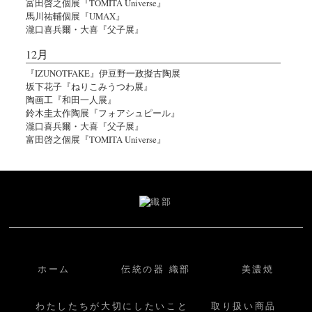
富田啓之個展『TOMITA Universe』
馬川祐輔個展『UMAX』
瀧口喜兵爾・大喜『父子展』
12月
『IZUNOTFAKE』伊豆野一政擬古陶展
坂下花子『ねりこみうつわ展』
陶画工『和田一人展』
鈴木圭太作陶展『フォアシュピール』
瀧口喜兵爾・大喜『父子展』
富田啓之個展『TOMITA Universe』
ホーム
伝統の器 織部
美濃焼
わたしたちが大切にしたいこと
取り扱い商品