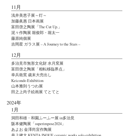
11月
浅井美恵子展～灯～
加藤眞惠 日本画展
富田啓之陶展「The Cut Up.」
泥々作陶展 堀俊郎・堀太一
藤原純個展
吉岡星 ガラス展 – A Journey to the Stars –
12月
多治見市無形文化財 水月窯展
富田啓之陶展「相転移臨界点」
幸兵衛窯 歳末大売出し
Keicondo Exhibition
山本雅則うつわ展
田之上尚子絵画展 てとてと
2024年
1月
洞田和雄・和園ふーふー展 in多治見
阪本健陶展「superimpose2024」
あよお 金澤尚宜作陶展
井上健太 KENTA INOUE ceramic works solo exhibition