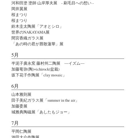
河和田塗 塗師 山岸厚夫展 - 刷毛目への想い -
岡井翼展
桜まつり
桜まつり
鈴木圭太陶展「アオとシロ」
世界のNAKAYAMA展
間宮香織ガラス展
「あの時の君が唇散蓮華」展
5月
半泥子廣永窯 藤村州二陶展 ―イズム―
加藤竜弥(陶)×ichirock(盆栽)
坂下花子作陶展「clay mosaic」
6月
山本雅則展
田子美紀ガラス展「summer in the air」
加藤委展
城雅典陶磁展「あしたもジョー」
7月
平岡仁陶展
池田大介作陶展