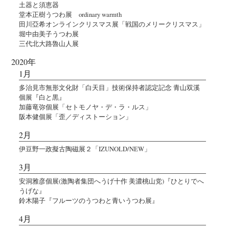
土器と須恵器
堂本正樹うつわ展 ordinary warmth
田川亞希オンラインクリスマス展「戦国のメリークリスマス」
堀中由美子うつわ展
三代北大路魯山人展
2020年
1月
多治見市無形文化財「白天目」技術保持者認定記念 青山双溪
個展『白と黒』
加藤竜弥個展「セトモノヤ・デ・ラ・ルス」
阪本健個展「歪／ディストーション」
2月
伊豆野一政擬古陶磁展２「IZUNOLD/NEW」
3月
安洞雅彦個展(激陶者集団へうげ十作 美濃桃山党)『ひとりでへ
うげな』
鈴木陽子『フルーツのうつわと青いうつわ展』
4月