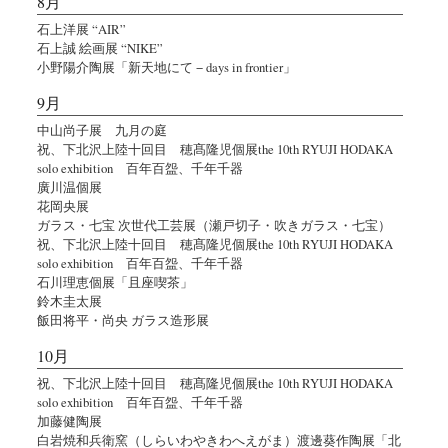
8月
石上洋展 “AIR”
石上誠 絵画展 “NIKE”
小野陽介陶展「新天地にて − days in frontier」
9月
中山尚子展 九月の庭
祝、下北沢上陸十回目 穂髙隆児個展the 10th RYUJI HODAKA
solo exhibition 百年百盌、千年千器
廣川温個展
花岡央展
ガラス・七宝 次世代工芸展（瀬戸切子・吹きガラス・七宝）
祝、下北沢上陸十回目 穂髙隆児個展the 10th RYUJI HODAKA
solo exhibition 百年百盌、千年千器
石川理恵個展「且座喫茶」
鈴木圭太展
飯田将平・尚央 ガラス造形展
10月
祝、下北沢上陸十回目 穂髙隆児個展the 10th RYUJI HODAKA
solo exhibition 百年百盌、千年千器
加藤健陶展
白岩焼和兵衛窯（しらいわやきわへえがま）渡邊葵作陶展「北