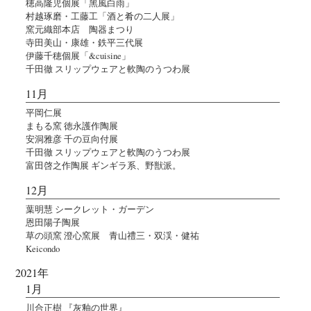
穂高隆児個展「黑風白雨」
村越琢磨・工藤工「酒と肴の二人展」
窯元織部本店 陶器まつり
寺田美山・康雄・鉄平三代展
伊藤千穂個展「&cuisine」
千田徹 スリップウェアと軟陶のうつわ展
11月
平岡仁展
まもる窯 徳永護作陶展
安洞雅彦 千の豆向付展
千田徹 スリップウェアと軟陶のうつわ展
富田啓之作陶展 ギンギラ系、野獣派。
12月
葉明慧 シークレット・ガーデン
恩田陽子陶展
草の頭窯 澄心窯展 青山禮三・双渓・健祐
Keicondo
2021年
1月
川合正樹 『灰釉の世界』