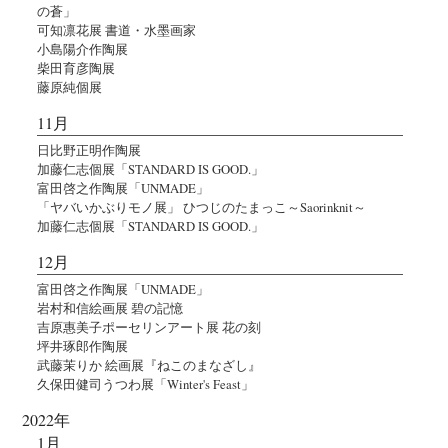
の蒼」
可知凛花展 書道・水墨画家
小島陽介作陶展
柴田育彦陶展
藤原純個展
11月
日比野正明作陶展
加藤仁志個展「STANDARD IS GOOD.」
富田啓之作陶展「UNMADE」
「ヤバいかぶりモノ展」 ひつじのたまっこ～Saorinknit～
加藤仁志個展「STANDARD IS GOOD.」
12月
富田啓之作陶展「UNMADE」
岩村和信絵画展 碧の記憶
吉原惠美子ポーセリンアート展 花の刻
坪井琢郎作陶展
武藤茉りか 絵画展『ねこのまなざし』
久保田健司うつわ展「Winter's Feast」
2022年
1月