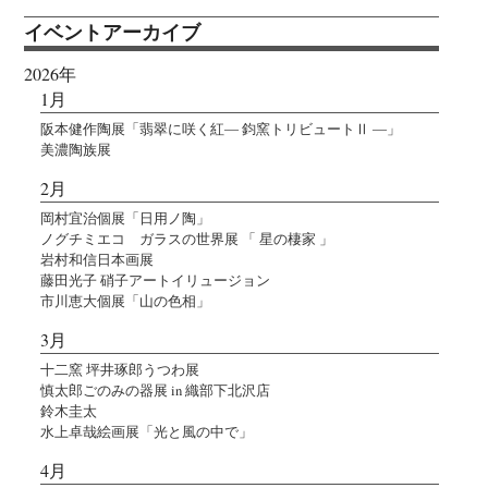
イベントアーカイブ
2026年
1月
阪本健作陶展「翡翠に咲く紅― 鈞窯トリビュートⅡ ―」
美濃陶族展
2月
岡村宜治個展「日用ノ陶」
ノグチミエコ ガラスの世界展 「 星の棲家 」
岩村和信日本画展
藤田光子 硝子アートイリュージョン
市川恵大個展「山の色相」
3月
十二窯 坪井琢郎うつわ展
慎太郎ごのみの器展 in 織部下北沢店
鈴木圭太
水上卓哉絵画展「光と風の中で」
4月