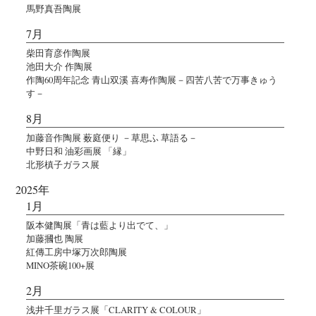
馬野真吾陶展
7月
柴田育彦作陶展
池田大介 作陶展
作陶60周年記念 青山双溪 喜寿作陶展－四苦八苦で万事きゅう
す－
8月
加藤音作陶展 薮庭便り －草思ふ 草語る－
中野日和 油彩画展 「縁」
北形槙子ガラス展
2025年
1月
阪本健陶展「青は藍より出でて、」
加藤摑也 陶展
紅傳工房中塚万次郎陶展
MINO茶碗100+展
2月
浅井千里ガラス展「CLARITY & COLOUR」