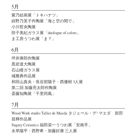
5月
紫乃絵画展「トキハナツ」
紺野乃芙子作陶展「海と空の間で」
小川哲央陶展
田子美紀ガラス展「duologue of colors」
ま工房うつわ展「ま？」
6月
坪井琢郎作陶展
黒岩達大陶展
石山瞳ガラス展
城雅典作品展
和田山真央・長谷部陽子・西優樹 3人展
第二回 加藤亮太郎作陶展
斎藤知陶展「千里同風」
7月
Wood Work studio Taller de Maeda タジェール・デ･マエダ 前田
昌輝作品展
Sugary Ceramics 福田栄一うつわ展「安南手」
永草陽平・西野希・加藤好康 三人展