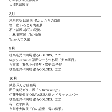
大澤哲哉陶展
8月
滝川英明 回顧展 -色とかたちの自由-
増田豊 いろどり陶画展
石上誠展 -水辺の記憶-
小林 輝三展 -月の物語-
Taizo ガラス展
9月
穂髙隆児作陶展 躍るCOLORS。2025
Sugary Ceramics 福田栄一うつわ展「安南寧日」
八事窯 五代中村道年・崇壱 親子展
穂髙隆児作陶展 躍るCOLORS。2025
10月
武藤 茉りか絵画展
田子美紀ガラス展「Autumn foliage」
伊藤千穂個展 OIRYÁSUBASE オイリャァスバセ
穂髙隆児作陶展 躍るCOLORS。2025
寺田鉄平陶展
市川恵大陶展「白の記憶、青の情景」