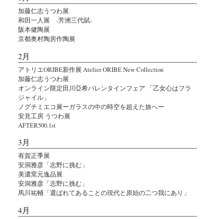
加藤仁志うつわ展
和田一人展 -芳洲三代賦-
阪本健陶展
京都奥村陶房作陶展
2月
アトリエORIBE新作展 Atelier ORIBE New Collection
加藤仁志うつわ展
オンライン限定田川亞希バレンタインフェア 「乙女心はフラ
ジャイル」
ノグチミエコ展ーガラスの中の時空を超えた旅へー
安見工房 うつわ展
AFTER500.1st
3月
有賀正季展
安洞雅彦「志野に挑む」
美濃窯元逸品展
安洞雅彦「志野に挑む」
馬川祐輔「選ばれてあることの現代と原始の二つ我にあり」
4月