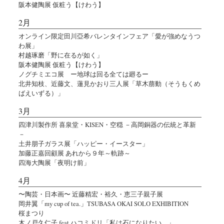
阪本健陶展 仮粧う【けわう】
2月
オンライン限定田川亞希バレンタインフェア「愛が強めなうつ
わ展」
村越琢磨「野に在るが如く」
阪本健陶展 仮粧う【けわう】
ノグチミエコ展 ー地球は回る全ては廻るー
北井知枝、近藤文、蓮見かおり三人展「草木萠動（そうもくめ
ばえいずる）」
3月
四津川製作所 喜泉堂・KISEN・空穏 －高岡銅器の伝統と革新
－
土井朋子ガラス展「ハッピー・イースター」
加藤正嘉回顧展 あれから９年～軌跡～
四海大陶展「夜明け前」
4月
〜陶芸・日本画〜 近藤精宏・裕久・恵三子親子展
岡井翼「my cup of tea.」TSUBASA OKAI SOLO EXHIBITION
桜まつり
木ノ戸久仁子 feat.ハコミドリ「私は石になりたい。」