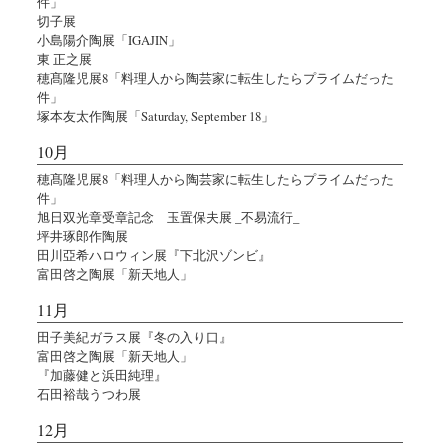
件」
切子展
小島陽介陶展「IGAJIN」
東 正之展
穂髙隆児展8「料理人から陶芸家に転生したらプライムだった
件」
塚本友太作陶展「Saturday, September 18」
10月
穂髙隆児展8「料理人から陶芸家に転生したらプライムだった
件」
旭日双光章受章記念 玉置保夫展 _不易流行_
坪井琢郎作陶展
田川亞希ハロウィン展『下北沢ゾンビ』
富田啓之陶展「新天地人」
11月
田子美紀ガラス展『冬の入り口』
富田啓之陶展「新天地人」
『加藤健と浜田純理』
石田裕哉うつわ展
12月