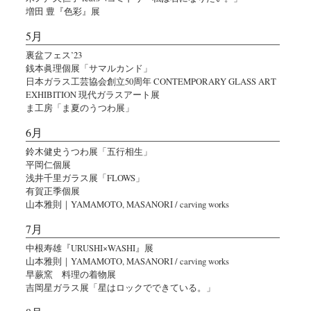
増田 豊『色彩』展
5月
裏盆フェス’23
銭本眞理個展「サマルカンド」
日本ガラス工芸協会創立50周年 CONTEMPORARY GLASS ART
EXHIBITION 現代ガラスアート展
ま工房「ま夏のうつわ展」
6月
鈴木健史うつわ展「五行相生」
平岡仁個展
浅井千里ガラス展「FLOWS」
有賀正季個展
山本雅則｜YAMAMOTO, MASANORI / carving works
7月
中根寿雄『URUSHI×WASHI』展
山本雅則｜YAMAMOTO, MASANORI / carving works
早蕨窯 料理の着物展
吉岡星ガラス展「星はロックでできている。」