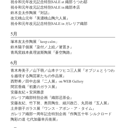
祝令和元年改元記念特別SALE at 織部うつわ邸
祝令和元年改元記念特別SALE in 織部本店
鈴木圭太作陶展『対話』
改元桃山元年『美濃桃山陶六人展』
祝令和元年改元記念特別SALE in ガレリア織部
5月
塚本友太作陶展「keep calm」
鈴木陽子個展『染付／上絵／箸置き』
青馬窯銭本眞理波斯陶展『蒼空陶路』
6月
青木寿美子／山下萌／山本テツヒコ三人展『オブジェとうつわ
を越境する陶芸家たちの作品展』
西野希／田中志保『二人展』on WEB Gallery
間宮香織『初夏のガラス展』
安藤友紀＋安洞雅彦
ガレリア織部特別企画『織部忌茶会』
安藤友紀、竹下努、奥田陶生、細川政己、丸田雄『五人展』
土井朋子ガラス展『ワンス・アポン・ア・タイム』
ガレリア織部一周年記念特別企画『作陶五十年 シルクロード
陶彩の道 七代加藤幸兵衛展』