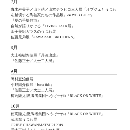
7月
青木寿美子／山下萌／山本テツヒコ三人展『オブジェとうつわ
を越境する陶芸家たちの作品展』on WEB Gallery
『夏の手堤包市』
自然が語りかける『LIVING TALK展』
田子美紀ガラスのうつわ展
佐藤兄弟展『SAWARABI BROTHERS』
8月
大上裕樹陶倪展『丹波凛凛』
『佐藤正士／大士二人展』
9月
岡村宜治個展
小野陽介個展『bona fide』
『佐藤正士／大士二人展』
穂高隆児(激陶者集団へうげ十作)『BLACK OR WHITE』
10月
穂高隆児(激陶者集団へうげ十作)『BLACK OR WHITE』
蔵珍窯うつわ展
ORIBE CHAWANMATSURI 2019
堂本正樹『くらしのうつわ展』