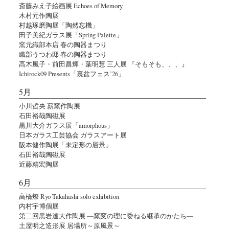
斎藤みえ子絵画展 Echoes of Memory
木村元作陶展
村越琢磨陶展「陶然忘機」
田子美紀ガラス展「Spring Palette」
窯元織部本店 春の陶器まつり
織部うつわ邸 春の陶器まつり
高木風子・前田昌輝・葉明慧 三人展 『そもそも、、、』
Ichirock09 Presents「裏盆フェス’26」
5月
小川哲央 薪窯作陶展
石田裕哉陶磁展
黒川大介ガラス展「amorphous」
日本ガラス工芸協会 ガラスアート展
阪本健作陶展「未定形の層景」
石田裕哉陶磁展
近藤精宏陶展
6月
高橋燎 Ryo Takahashi solo exhibition
内村宇博個展
第二回黒岩達大作陶展 ―窯変の理に委ねる継承のかたち―
土屋明之造形展 居場所～原風景～