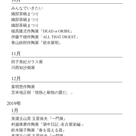
みんなでいきたい
織部茶碗まつり
織部茶碗まつり
織部茶碗まつり
穂髙隆児作陶展『DEAD or ORIBE』
伊藤千穂作陶展「ALL THAT DIGEST」
青山鉄郎作陶展『碧水紫明』
11月
田子美紀ガラス展
川西知沙個展
12月
葉明慧作陶展
苫米地正樹「情熱と耐熱の愛だ。」
2019年
1月
美濃玉山窯 玉置保夫『一門展』
村越琢磨作陶展『酒中日記 -名古屋栄編-』
鈴木陽子陶展『春を迎える器』
美濃玉山窯 玉置保夫『一門展』