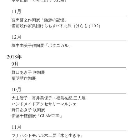
11月
富田啓之作陶展「熱源の記憶」
備前焼作家集団けらもすin下北沢（けらもす10.2）
12月
堀中由美子作陶展「ボタニカル」
2018年
9月
野口あき子 咲陶展
葉明慧作陶展
10月
大山智子・貫井美保子・福島祐紀 三人展
ハンドメイドアクセサリーマルシェ
野口あき子 咲陶展
伊藤千穂個展『GLAMOUR』
11月
フナハシトモハル木工展『木と生きる』