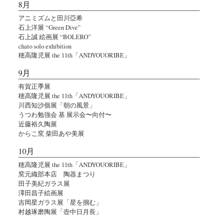
8月
アニミズムと田川亞希
石上洋展 “Green Dive”
石上誠 絵画展 “BOLERO”
chato solo exhibition
穂高隆児展 the 11th「ANDYOUORIBE」
9月
有賀正季展
穂高隆児展 the 11th「ANDYOUORIBE」
川西知沙個展「朝の風景」
うつわ勉強会 基 展示会〜向付〜
近藤裕久陶展
からこ窯 柴田あや美展
10月
穂高隆児展 the 11th「ANDYOUORIBE」
窯元織部本店 陶器まつり
田子美紀ガラス展
澤田昌子絵画展
吉岡星ガラス展「星を掴む」
村越琢磨陶展「壺中日月長」