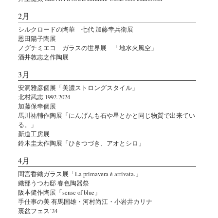
2月
シルクロードの陶華 七代 加藤幸兵衛展
恩田陽子陶展
ノグチミエコ ガラスの世界展 「地水火風空」
酒井敦志之作陶展
3月
安洞雅彦個展「美濃ストロングスタイル」
北村武志 1992-2024
加藤保幸個展
馬川祐輔作陶展「にんげんも石や星とかと同じ物質で出来てい
る。」
新道工房展
鈴木圭太作陶展「ひきつづき、アオとシロ」
4月
間宮香織ガラス展「La primavera è arrivata.」
織部うつわ邸 春色陶器祭
阪本健作陶展「sense of blue」
手仕事の美 有馬国雄・河村尚江・小岩井カリナ
裏盆フェス’24