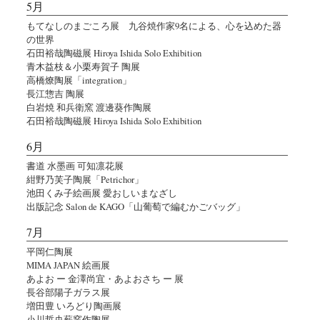
5月
もてなしのまごころ展 九谷焼作家9名による、心を込めた器
の世界
石田裕哉陶磁展 Hiroya Ishida Solo Exhibition
青木益枝＆小栗寿賀子 陶展
高橋燎陶展「integration」
長江惣吉 陶展
白岩焼 和兵衛窯 渡邊葵作陶展
石田裕哉陶磁展 Hiroya Ishida Solo Exhibition
6月
書道 水墨画 可知凛花展
紺野乃芙子陶展「Petrichor」
池田くみ子絵画展 愛おしいまなざし
出版記念 Salon de KAGO「山葡萄で編むかごバッグ」
7月
平岡仁陶展
MIMA JAPAN 絵画展
あよお ー 金澤尚宜・あよおさち ー 展
長谷部陽子ガラス展
増田豊 いろどり陶画展
小川哲央薪窯作陶展