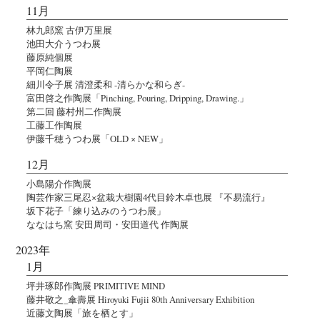
11月
林九郎窯 古伊万里展
池田大介うつわ展
藤原純個展
平岡仁陶展
細川令子展 清澄柔和 -清らかな和らぎ-
富田啓之作陶展「Pinching, Pouring, Dripping, Drawing.」
第二回 藤村州二作陶展
工藤工作陶展
伊藤千穂うつわ展「OLD × NEW」
12月
小島陽介作陶展
陶芸作家三尾忍×盆栽大樹園4代目鈴木卓也展 『不易流行』
坂下花子「練り込みのうつわ展」
ななはち窯 安田周司・安田道代 作陶展
2023年
1月
坪井琢郎作陶展 PRIMITIVE MIND
藤井敬之_傘壽展 Hiroyuki Fujii 80th Anniversary Exhibition
近藤文陶展「旅を栖とす」