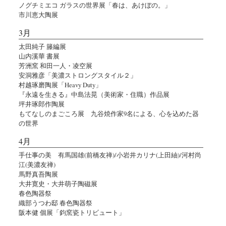
ノグチミエコ ガラスの世界展「春は、あけぼの。」
市川恵大陶展
3月
太田純子 籐編展
山内溪華 書展
芳洲窯 和田一人・凌空展
安洞雅彦「美濃ストロングスタイル２」
村越琢磨陶展「Heavy Duty」
『永遠を生きる』中島法晃（美術家・住職）作品展
坪井琢郎作陶展
もてなしのまごころ展 九谷焼作家9名による、心を込めた器
の世界
4月
手仕事の美 有馬国雄(前橋友禅)/小岩井カリナ(上田紬)/河村尚
江(美濃友禅)
馬野真吾陶展
大井寛史・大井萌子陶磁展
春色陶器祭
織部うつわ邸 春色陶器祭
阪本健 個展「鈞窯瓷トリビュート」