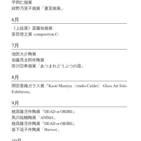
平岡仁個展
紺野乃芙子個展「夏至南風」
6月
《上絵屋》斎藤知個展
富田啓之展 -composition C-
7月
池田大介陶展
加藤亮太郎作陶展
田川亞希個展「あつまれどうぶつの器」
8月
間宮香織ガラス展『Kaori Mamiya〈studio Calder〉 Glass Art Solo
Exhibition』
9月
穂髙隆児作陶展『DEAD or ORIBE』
馬川祐輔陶展「ANIMA」
穂髙隆児作陶展『DEAD or ORIBE』
坂下花子作陶展「Harvest」
10月