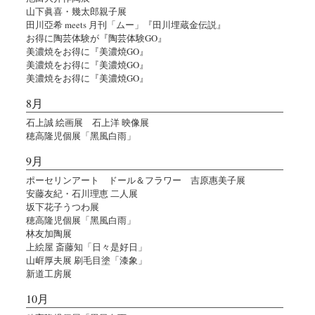
山下眞喜・幾太郎親子展
田川亞希 meets 月刊「ムー」『田川埋蔵金伝説』
お得に陶芸体験が『陶芸体験GO』
美濃焼をお得に『美濃焼GO』
美濃焼をお得に『美濃焼GO』
美濃焼をお得に『美濃焼GO』
8月
石上誠 絵画展 石上洋 映像展
穂高隆児個展「黑風白雨」
9月
ポーセリンアート ドール＆フラワー 吉原惠美子展
安藤友紀・石川理恵 二人展
坂下花子うつわ展
穂高隆児個展「黑風白雨」
林友加陶展
上絵屋 斎藤知「日々是好日」
山㟁厚夫展 刷毛目塗「漆象」
新道工房展
10月