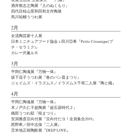
酒井敦志之陶展『土のぬくもり』
四代目桂山窯和田和文作陶展
馬川祐輔うつわ展
2月
女流陶芸家十人展
日本ミニチュアフード協会 x 田川亞希『Petite Céramique(プ
チ・セラミク)』
カレー沢薫ル６
3月
平岡仁陶魂展『万物一体』
坂下花子うつわ展『春のパン皿まつり』
ジェイムズ・イラズムス／イラズムス千尋二人展『陶と織』
4月
平岡仁陶魂展『万物一体』
木ノ戸久仁子超陶展『超石器時代２』
織部うつわ邸『桜まつり』
安洞雅彦豆向付展『豆向付だヨ！全員集合2019』
西野希／田中志保『二人展』
苫米地正樹陶酔展『DEEP LOVE』