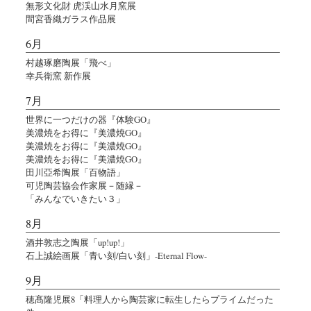
無形文化財 虎渓山水月窯展
間宮香織ガラス作品展
6月
村越琢磨陶展「飛べ」
幸兵衛窯 新作展
7月
世界に一つだけの器『体験GO』
美濃焼をお得に『美濃焼GO』
美濃焼をお得に『美濃焼GO』
美濃焼をお得に『美濃焼GO』
田川亞希陶展「百物語」
可児陶芸協会作家展－随縁－
「みんなでいきたい３」
8月
酒井敦志之陶展「up!up!」
石上誠絵画展「青い刻/白い刻」-Eternal Flow-
9月
穂髙隆児展8「料理人から陶芸家に転生したらプライムだった