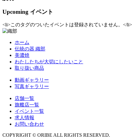
Upcoming イベント
<li>このタグのついたイベントは登録されていません。</li>
ホーム
伝統の器 織部
美濃焼
わたしたちが大切にしたいこと
取り扱い商品
動画ギャラリー
写真ギャラリー
店舗一覧
旗艦店一覧
イベント一覧
求人情報
お問い合わせ
COPYRIGHT © ORIBE ALL RIGHTS RESERVED.