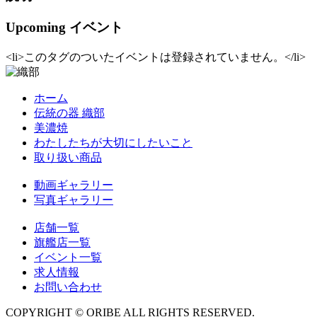
Upcoming イベント
<li>このタグのついたイベントは登録されていません。</li>
ホーム
伝統の器 織部
美濃焼
わたしたちが大切にしたいこと
取り扱い商品
動画ギャラリー
写真ギャラリー
店舗一覧
旗艦店一覧
イベント一覧
求人情報
お問い合わせ
COPYRIGHT © ORIBE ALL RIGHTS RESERVED.