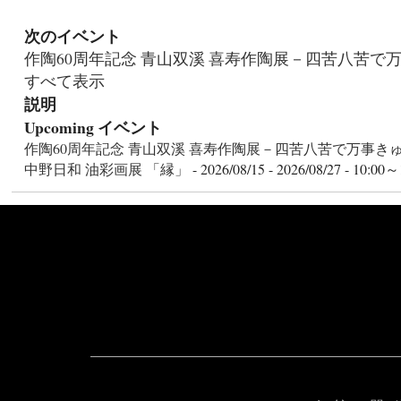
次のイベント
作陶60周年記念 青山双溪 喜寿作陶展－四苦八苦で
すべて表示
説明
Upcoming イベント
作陶60周年記念 青山双溪 喜寿作陶展－四苦八苦で万事き
中野日和 油彩画展 「縁」
- 2026/08/15 - 2026/08/27 - 10:00～