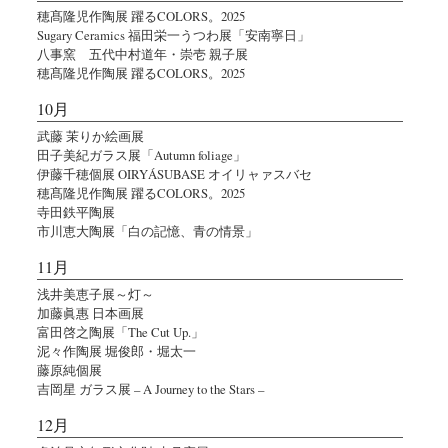
穂髙隆児作陶展 躍るCOLORS。2025
Sugary Ceramics 福田栄一うつわ展「安南寧日」
八事窯 五代中村道年・崇壱 親子展
穂髙隆児作陶展 躍るCOLORS。2025
10月
武藤 茉りか絵画展
田子美紀ガラス展「Autumn foliage」
伊藤千穂個展 OIRYÁSUBASE オイリャァスバセ
穂髙隆児作陶展 躍るCOLORS。2025
寺田鉄平陶展
市川恵大陶展「白の記憶、青の情景」
11月
浅井美恵子展～灯～
加藤眞惠 日本画展
富田啓之陶展「The Cut Up.」
泥々作陶展 堀俊郎・堀太一
藤原純個展
吉岡星 ガラス展 – A Journey to the Stars –
12月