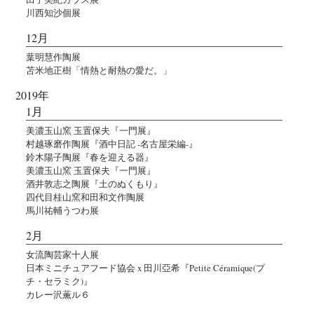
川西知沙個展
12月
葉明慧作陶展
苫米地正樹「情熱と耐熱の愛だ。」
2019年
1月
美濃玉山窯 玉置保夫『一門展』
村越琢磨作陶展『酒中日記 -名古屋栄編-』
鈴木陽子陶展『春を迎える器』
美濃玉山窯 玉置保夫『一門展』
酒井敦志之陶展『土のぬくもり』
四代目桂山窯和田和文作陶展
馬川祐輔うつわ展
2月
女流陶芸家十人展
日本ミニチュアフード協会 x 田川亞希『Petite Céramique(プ
チ・セラミク)』
カレー沢薫ル６