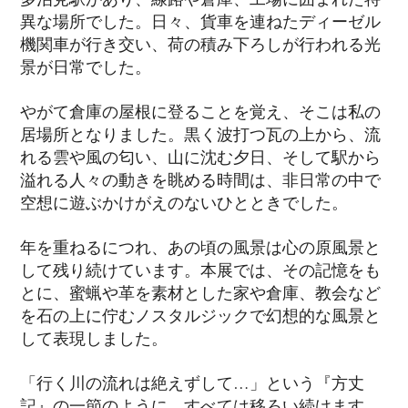
異な場所でした。日々、貨車を連ねたディーゼル
機関車が行き交い、荷の積み下ろしが行われる光
景が日常でした。
やがて倉庫の屋根に登ることを覚え、そこは私の
居場所となりました。黒く波打つ瓦の上から、流
れる雲や風の匂い、山に沈む夕日、そして駅から
溢れる人々の動きを眺める時間は、非日常の中で
空想に遊ぶかけがえのないひとときでした。
年を重ねるにつれ、あの頃の風景は心の原風景と
して残り続けています。本展では、その記憶をも
とに、蜜蝋や革を素材とした家や倉庫、教会など
を石の上に佇むノスタルジックで幻想的な風景と
して表現しました。
「行く川の流れは絶えずして…」という『方丈
記』の一節のように、すべては移ろい続けます。