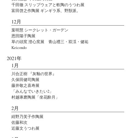
千田徹 スリップウェアと軟陶のうつわ展
富田啓之作陶展 ギンギラ系、野獣派。
12月
葉明慧 シークレット・ガーデン
恩田陽子陶展
草の頭窯 澄心窯展 青山禮三・双渓・健祐
Keicondo
2021年
1月
川合正樹 『灰釉の世界』
久保田健司陶展
藤井敬之喜寿展
「みんなでいきたい2」
村越琢磨陶展「坐花酔月」
2月
紺野乃芙子作陶展
佐藤和次
近藤文うつわ展