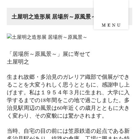
土屋明之造形展 居場所～原風景～
「居場所～原風景～」展に寄せて
土屋明之
生まれ故郷・多治見のガレリア織部で個展ができ
ることを大変うれしく思うとともに、感謝申し上
げます。私は１９５４年３月に生まれ、大学に入
学するまでの18年間をこの地で過ごしました。多
治見駅周辺の風景は60年近くの歳月とともに大き
く変わり、その変貌には驚かされます。
当時、自宅の目の前には笠原鉄道の起点である新
多治見駅があり、線路や倉庫、工場に囲まれた特