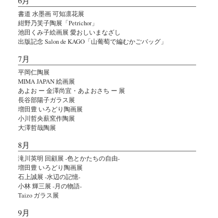
6月
書道 水墨画 可知凛花展
紺野乃芙子陶展「Petrichor」
池田くみ子絵画展 愛おしいまなざし
出版記念 Salon de KAGO「山葡萄で編むかごバッグ」
7月
平岡仁陶展
MIMA JAPAN 絵画展
あよお ー 金澤尚宜・あよおさち ー 展
長谷部陽子ガラス展
増田豊 いろどり陶画展
小川哲央薪窯作陶展
大澤哲哉陶展
8月
滝川英明 回顧展 -色とかたちの自由-
増田豊 いろどり陶画展
石上誠展 -水辺の記憶-
小林 輝三展 -月の物語-
Taizo ガラス展
9月