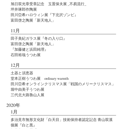
旭日双光章受章記念 玉置保夫展 _不易流行_
坪井琢郎作陶展
田川亞希ハロウィン展『下北沢ゾンビ』
富田啓之陶展「新天地人」
11月
田子美紀ガラス展『冬の入り口』
富田啓之陶展「新天地人」
『加藤健と浜田純理』
石田裕哉うつわ展
12月
土器と須恵器
堂本正樹うつわ展 ordinary warmth
田川亞希オンラインクリスマス展「戦国のメリークリスマス」
堀中由美子うつわ展
三代北大路魯山人展
2020年
1月
多治見市無形文化財「白天目」技術保持者認定記念 青山双溪
個展『白と黒』