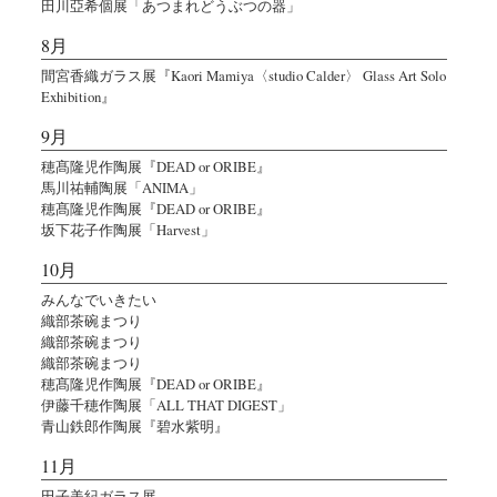
田川亞希個展「あつまれどうぶつの器」
8月
間宮香織ガラス展『Kaori Mamiya〈studio Calder〉 Glass Art Solo
Exhibition』
9月
穂髙隆児作陶展『DEAD or ORIBE』
馬川祐輔陶展「ANIMA」
穂髙隆児作陶展『DEAD or ORIBE』
坂下花子作陶展「Harvest」
10月
みんなでいきたい
織部茶碗まつり
織部茶碗まつり
織部茶碗まつり
穂髙隆児作陶展『DEAD or ORIBE』
伊藤千穂作陶展「ALL THAT DIGEST」
青山鉄郎作陶展『碧水紫明』
11月
田子美紀ガラス展