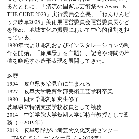
るとともに、「清流の国ぎふ芸術祭Art Award IN
THE CUBE 2023」実行委員会会長、「ねんりんピ
ック岐阜2025」美術展運営委員会運営委員長など
を務め、地域文化の振興において中心的役割を担
っている。
1980年代より彫刻およびインスタレーションの制
作を開始。「原風景」を主題に、記憶や時間の堆
積を喚起する造形表現を展開してきた。
略歴
1954 岐阜県多治見市に生まれる
1977 岐阜大学教育学部美術工芸学科卒業
1980 同大学彫刻研究生修了
岐阜県立特別支援学校教員として勤務
2014 中部学院大学短期大学部特任教授として勤
務（～2019年）
2018 岐阜県障がい者芸術文化支援センター
［TASCぎふ］センター長（～2025年）