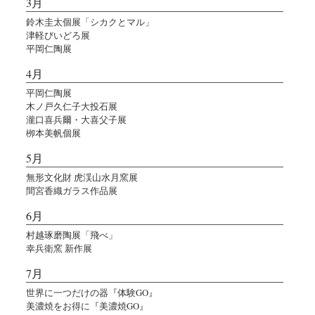
3月
鈴木圭太個展「シカクとマル」
津軽びいどろ展
平岡仁陶展
4月
平岡仁陶展
木ノ戸久仁子大投石展
瀧口喜兵爾・大喜父子展
栁本美帆個展
5月
無形文化財 虎渓山水月窯展
間宮香織ガラス作品展
6月
村越琢磨陶展「飛べ」
幸兵衛窯 新作展
7月
世界に一つだけの器『体験GO』
美濃焼をお得に『美濃焼GO』