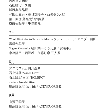
黒岩達大陶展
石山瞳ガラス展
城雅典作品展
和田山真央・長谷部陽子・西優樹 3人展
第二回 加藤亮太郎作陶展
斎藤知陶展「千里同風」
7月
Wood Work studio Taller de Maeda タジェール・デ･マエダ 前田
昌輝作品展
Sugary Ceramics 福田栄一うつわ展「安南手」
永草陽平・西野希・加藤好康 三人展
8月
アニミズムと田川亞希
石上洋展 “Green Dive”
石上誠 絵画展 “BOLERO”
chato solo exhibition
穂高隆児展 the 11th「ANDYOUORIBE」
9月
有賀正季展
穂高隆児展 the 11th「ANDYOUORIBE」