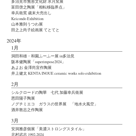
多治見市無形文化財 水月窯展
富田啓之陶展「相転移臨界点」
幸兵衛窯 歳末大売出し
Keicondo Exhibition
山本雅則うつわ展
田之上尚子絵画展 てとてと
2024年
1月
洞田和雄・和園ふーふー展 in多治見
阪本健陶展「superimpose2024」
あよお 金澤尚宜作陶展
井上健太 KENTA INOUE ceramic works solo exhibition
2月
シルクロードの陶華 七代 加藤幸兵衛展
恩田陽子陶展
ノグチミエコ ガラスの世界展 「地水火風空」
酒井敦志之作陶展
3月
安洞雅彦個展「美濃ストロングスタイル」
北村武志 1992-2024