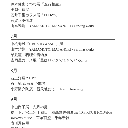
鈴木健史うつわ展「五行相生」
平岡仁個展
浅井千里ガラス展「FLOWS」
有賀正季個展
山本雅則｜YAMAMOTO, MASANORI / carving works
7月
中根寿雄『URUSHI×WASHI』展
山本雅則｜YAMAMOTO, MASANORI / carving works
早蕨窯 料理の着物展
吉岡星ガラス展「星はロックでできている。」
8月
石上洋展 “AIR”
石上誠 絵画展 “NIKE”
小野陽介陶展「新天地にて − days in frontier」
9月
中山尚子展 九月の庭
祝、下北沢上陸十回目 穂髙隆児個展the 10th RYUJI HODAKA
solo exhibition 百年百盌、千年千器
廣川温個展