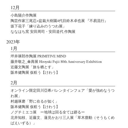
12月
小島陽介作陶展
陶芸作家三尾忍×盆栽大樹園4代目鈴木卓也展 『不易流行』
坂下花子「練り込みのうつわ展」
ななはち窯 安田周司・安田道代 作陶展
2023年
1月
坪井琢郎作陶展 PRIMITIVE MIND
藤井敬之_傘壽展 Hiroyuki Fujii 80th Anniversary Exhibition
近藤文陶展「旅を栖とす」
阪本健陶展 仮粧う【けわう】
2月
オンライン限定田川亞希バレンタインフェア「愛が強めなうつ
わ展」
村越琢磨「野に在るが如く」
阪本健陶展 仮粧う【けわう】
ノグチミエコ展 ー地球は回る全ては廻るー
北井知枝、近藤文、蓮見かおり三人展「草木萠動（そうもくめ
ばえいずる）」