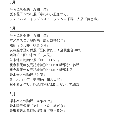
3月
平岡仁陶魂展『万物一体』
坂下花子うつわ展『春のパン皿まつり』
ジェイムズ・イラズムス／イラズムス千尋二人展『陶と織』
4月
平岡仁陶魂展『万物一体』
木ノ戸久仁子超陶展『超石器時代２』
織部うつわ邸『桜まつり』
安洞雅彦豆向付展『豆向付だヨ！全員集合2019』
西野希／田中志保『二人展』
苫米地正樹陶酔展『DEEP LOVE』
祝令和元年改元記念特別SALE at 織部うつわ邸
祝令和元年改元記念特別SALE in 織部本店
鈴木圭太作陶展『対話』
改元桃山元年『美濃桃山陶六人展』
祝令和元年改元記念特別SALE in ガレリア織部
5月
塚本友太作陶展「keep calm」
鈴木陽子個展『染付／上絵／箸置き』
青馬窯銭本眞理波斯陶展『蒼空陶路』