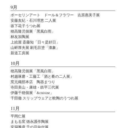
9月
ポーセリンアート ドール＆フラワー 吉原惠美子展
安藤友紀・石川理恵 二人展
坂下花子うつわ展
穂高隆児個展「黑風白雨」
林友加陶展
上絵屋 斎藤知「日々是好日」
山㟁厚夫展 刷毛目塗「漆象」
新道工房展
10月
穂高隆児個展「黑風白雨」
村越琢磨・工藤工「酒と肴の二人展」
窯元織部本店 陶器まつり
寺田美山・康雄・鉄平三代展
伊藤千穂個展「&cuisine」
千田徹 スリップウェアと軟陶のうつわ展
11月
平岡仁展
まもる窯 徳永護作陶展
安洞雅彦 千の豆向付展