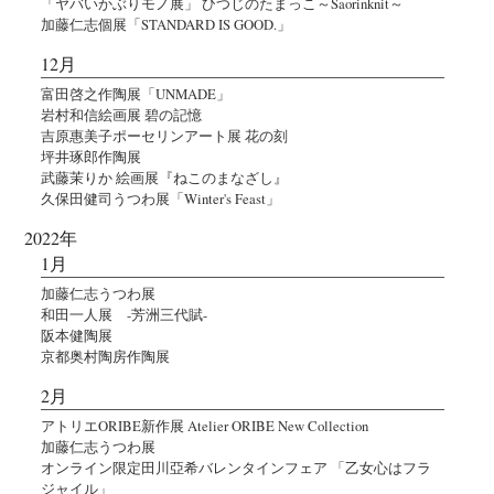
「ヤバいかぶりモノ展」 ひつじのたまっこ～Saorinknit～
加藤仁志個展「STANDARD IS GOOD.」
12月
富田啓之作陶展「UNMADE」
岩村和信絵画展 碧の記憶
吉原惠美子ポーセリンアート展 花の刻
坪井琢郎作陶展
武藤茉りか 絵画展『ねこのまなざし』
久保田健司うつわ展「Winter's Feast」
2022年
1月
加藤仁志うつわ展
和田一人展 -芳洲三代賦-
阪本健陶展
京都奥村陶房作陶展
2月
アトリエORIBE新作展 Atelier ORIBE New Collection
加藤仁志うつわ展
オンライン限定田川亞希バレンタインフェア 「乙女心はフラ
ジャイル」