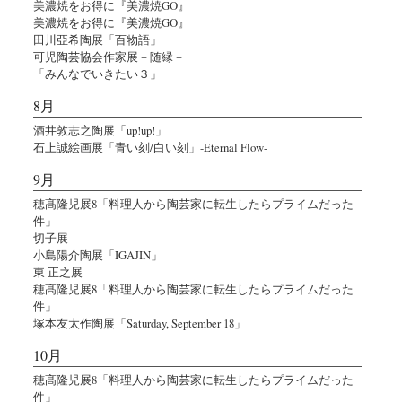
美濃焼をお得に『美濃焼GO』
美濃焼をお得に『美濃焼GO』
田川亞希陶展「百物語」
可児陶芸協会作家展－随縁－
「みんなでいきたい３」
8月
酒井敦志之陶展「up!up!」
石上誠絵画展「青い刻/白い刻」-Eternal Flow-
9月
穂髙隆児展8「料理人から陶芸家に転生したらプライムだった
件」
切子展
小島陽介陶展「IGAJIN」
東 正之展
穂髙隆児展8「料理人から陶芸家に転生したらプライムだった
件」
塚本友太作陶展「Saturday, September 18」
10月
穂髙隆児展8「料理人から陶芸家に転生したらプライムだった
件」