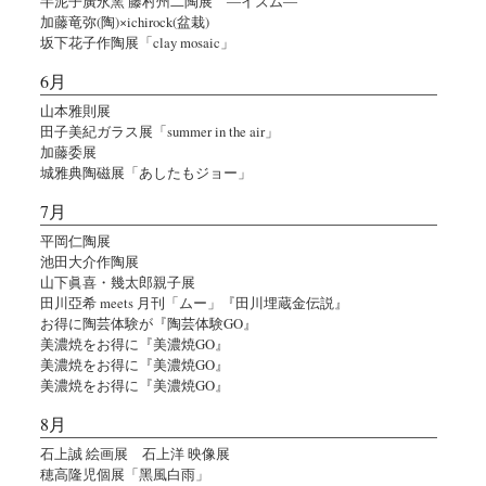
半泥子廣永窯 藤村州二陶展 ―イズム―
加藤竜弥(陶)×ichirock(盆栽)
坂下花子作陶展「clay mosaic」
6月
山本雅則展
田子美紀ガラス展「summer in the air」
加藤委展
城雅典陶磁展「あしたもジョー」
7月
平岡仁陶展
池田大介作陶展
山下眞喜・幾太郎親子展
田川亞希 meets 月刊「ムー」『田川埋蔵金伝説』
お得に陶芸体験が『陶芸体験GO』
美濃焼をお得に『美濃焼GO』
美濃焼をお得に『美濃焼GO』
美濃焼をお得に『美濃焼GO』
8月
石上誠 絵画展 石上洋 映像展
穂高隆児個展「黑風白雨」