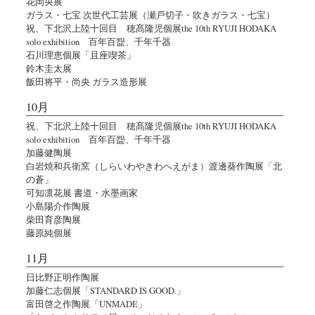
花岡央展
ガラス・七宝 次世代工芸展（瀬戸切子・吹きガラス・七宝）
祝、下北沢上陸十回目 穂髙隆児個展the 10th RYUJI HODAKA
solo exhibition 百年百盌、千年千器
石川理恵個展「且座喫茶」
鈴木圭太展
飯田将平・尚央 ガラス造形展
10月
祝、下北沢上陸十回目 穂髙隆児個展the 10th RYUJI HODAKA
solo exhibition 百年百盌、千年千器
加藤健陶展
白岩焼和兵衛窯（しらいわやきわへえがま）渡邊葵作陶展「北
の蒼」
可知凛花展 書道・水墨画家
小島陽介作陶展
柴田育彦陶展
藤原純個展
11月
日比野正明作陶展
加藤仁志個展「STANDARD IS GOOD.」
富田啓之作陶展「UNMADE」