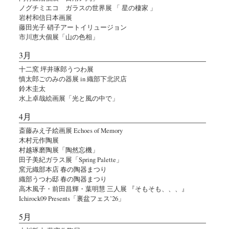
ノグチミエコ ガラスの世界展 「 星の棲家 」
岩村和信日本画展
藤田光子 硝子アートイリュージョン
市川恵大個展「山の色相」
3月
十二窯 坪井琢郎うつわ展
慎太郎ごのみの器展 in 織部下北沢店
鈴木圭太
水上卓哉絵画展「光と風の中で」
4月
斎藤みえ子絵画展 Echoes of Memory
木村元作陶展
村越琢磨陶展「陶然忘機」
田子美紀ガラス展「Spring Palette」
窯元織部本店 春の陶器まつり
織部うつわ邸 春の陶器まつり
高木風子・前田昌輝・葉明慧 三人展 『そもそも、、、』
Ichirock09 Presents「裏盆フェス’26」
5月