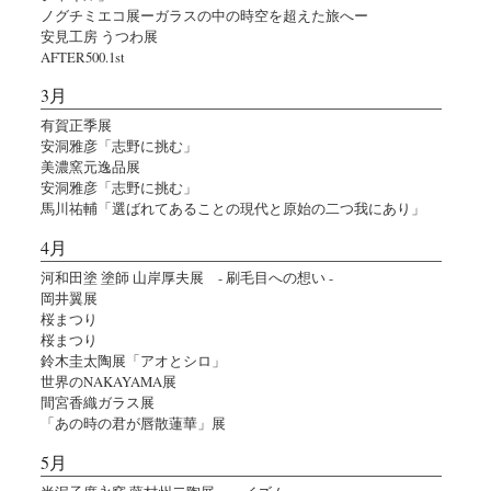
ノグチミエコ展ーガラスの中の時空を超えた旅へー
安見工房 うつわ展
AFTER500.1st
3月
有賀正季展
安洞雅彦「志野に挑む」
美濃窯元逸品展
安洞雅彦「志野に挑む」
馬川祐輔「選ばれてあることの現代と原始の二つ我にあり」
4月
河和田塗 塗師 山岸厚夫展 - 刷毛目への想い -
岡井翼展
桜まつり
桜まつり
鈴木圭太陶展「アオとシロ」
世界のNAKAYAMA展
間宮香織ガラス展
「あの時の君が唇散蓮華」展
5月