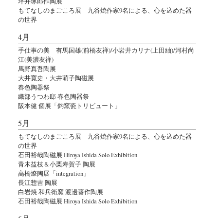
坪井琢郎作陶展
もてなしのまごころ展 九谷焼作家9名による、心を込めた器
の世界
4月
手仕事の美 有馬国雄(前橋友禅)/小岩井カリナ(上田紬)/河村尚
江(美濃友禅)
馬野真吾陶展
大井寛史・大井萌子陶磁展
春色陶器祭
織部うつわ邸 春色陶器祭
阪本健 個展「鈞窯瓷トリビュート」
5月
もてなしのまごころ展 九谷焼作家9名による、心を込めた器
の世界
石田裕哉陶磁展 Hiroya Ishida Solo Exhibition
青木益枝＆小栗寿賀子 陶展
高橋燎陶展「integration」
長江惣吉 陶展
白岩焼 和兵衛窯 渡邊葵作陶展
石田裕哉陶磁展 Hiroya Ishida Solo Exhibition