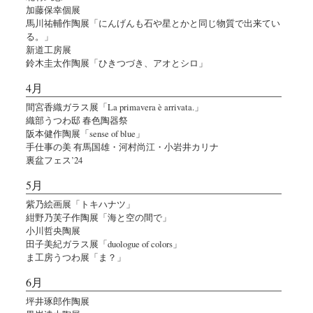
加藤保幸個展
馬川祐輔作陶展「にんげんも石や星とかと同じ物質で出来てい
る。」
新道工房展
鈴木圭太作陶展「ひきつづき、アオとシロ」
4月
間宮香織ガラス展「La primavera è arrivata.」
織部うつわ邸 春色陶器祭
阪本健作陶展「sense of blue」
手仕事の美 有馬国雄・河村尚江・小岩井カリナ
裏盆フェス’24
5月
紫乃絵画展「トキハナツ」
紺野乃芙子作陶展「海と空の間で」
小川哲央陶展
田子美紀ガラス展「duologue of colors」
ま工房うつわ展「ま？」
6月
坪井琢郎作陶展