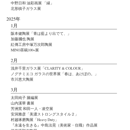
中野日和 油彩画展 「縁」
北形槙子ガラス展
2025年
1月
阪本健陶展「青は藍より出でて、」
加藤摑也 陶展
紅傳工房中塚万次郎陶展
MINO茶碗100+展
2月
浅井千里ガラス展「CLARITY & COLOUR」
ノグチミエコ ガラスの世界展「春は、あけぼの。」
市川恵大陶展
3月
太田純子 籐編展
山内溪華 書展
芳洲窯 和田一人・凌空展
安洞雅彦「美濃ストロングスタイル２」
村越琢磨陶展「Heavy Duty」
『永遠を生きる』中島法晃（美術家・住職）作品展