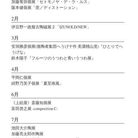
加藤竜弥個展「セトモノヤ・デ・ラ・ルス」
阪本健個展「歪／ディストーション」
2月
伊豆野一政擬古陶磁展２「IZUNOLD/NEW」
3月
安洞雅彦個展(激陶者集団へうげ十作 美濃桃山党)『ひとりでへ
うげな』
鈴木陽子『フルーツのうつわと青いうつわ展』
4月
平岡仁個展
紺野乃芙子個展「夏至南風」
6月
《上絵屋》斎藤知個展
富田啓之展 -composition C-
7月
池田大介陶展
加藤亮太郎作陶展