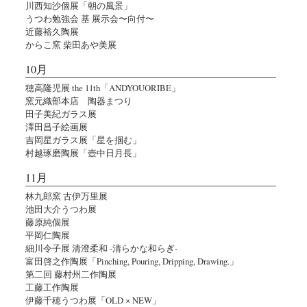
川西知沙個展「朝の風景」
うつわ勉強会 基 展示会〜向付〜
近藤裕久陶展
からこ窯 柴田あや美展
10月
穂高隆児展 the 11th「ANDYOUORIBE」
窯元織部本店 陶器まつり
田子美紀ガラス展
澤田昌子絵画展
吉岡星ガラス展「星を掴む」
村越琢磨陶展「壺中日月長」
11月
林九郎窯 古伊万里展
池田大介うつわ展
藤原純個展
平岡仁陶展
細川令子展 清澄柔和 -清らかな和らぎ-
富田啓之作陶展「Pinching, Pouring, Dripping, Drawing.」
第二回 藤村州二作陶展
工藤工作陶展
伊藤千穂うつわ展「OLD × NEW」