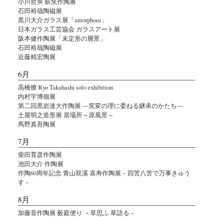
小川哲央 薪窯作陶展
石田裕哉陶磁展
黒川大介ガラス展「amorphous」
日本ガラス工芸協会 ガラスアート展
阪本健作陶展「未定形の層景」
石田裕哉陶磁展
近藤精宏陶展
6月
高橋燎 Ryo Takahashi solo exhibition
内村宇博個展
第二回黒岩達大作陶展 ―窯変の理に委ねる継承のかたち―
土屋明之造形展 居場所～原風景～
馬野真吾陶展
7月
柴田育彦作陶展
池田大介 作陶展
作陶60周年記念 青山双溪 喜寿作陶展－四苦八苦で万事きゅう
す－
8月
加藤音作陶展 薮庭便り －草思ふ 草語る－