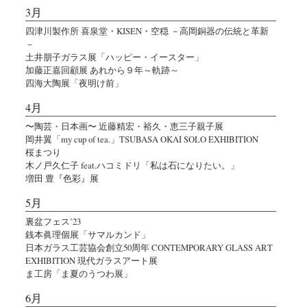
3月
四津川製作所 喜泉堂・KISEN・空穏 －高岡銅器の伝統と革新
－
土井朋子ガラス展「ハッピー・イースター」
加藤正嘉回顧展 あれから９年～軌跡～
四海大陶展「夜明け前」
4月
〜陶芸・日本画〜 近藤精宏・裕久・恵三子親子展
岡井翼「my cup of tea.」TSUBASA OKAI SOLO EXHIBITION
桜まつり
木ノ戸久仁子 feat.ハコミドリ「私は石になりたい。」
増田 豊『色彩』展
5月
裏盆フェス’23
銭本眞理個展「サマルカンド」
日本ガラス工芸協会創立50周年 CONTEMPORARY GLASS ART
EXHIBITION 現代ガラスアート展
ま工房「ま夏のうつわ展」
6月