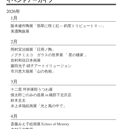
2026年
1月
阪本健作陶展「翡翠に咲く紅― 鈞窯トリビュートⅡ ―」
美濃陶族展
2月
岡村宜治個展「日用ノ陶」
ノグチミエコ ガラスの世界展 「 星の棲家 」
岩村和信日本画展
藤田光子 硝子アートイリュージョン
市川恵大個展「山の色相」
3月
十二窯 坪井琢郎うつわ展
慎太郎ごのみの器展 in 織部下北沢店
鈴木圭太
水上卓哉絵画展「光と風の中で」
4月
斎藤みえ子絵画展 Echoes of Memory