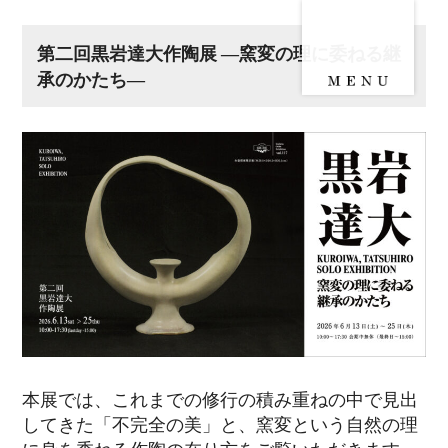
第二回黒岩達大作陶展 ―窯変の理に委ねる継
承のかたち―
本展では、これまでの修行の積み重ねの中で見出
してきた「不完全の美」と、窯変という自然の理