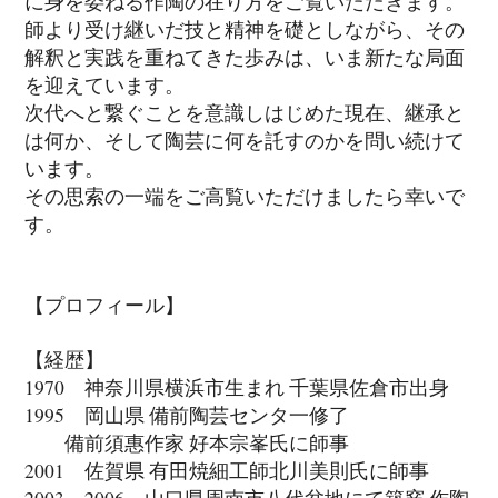
に身を委ねる作陶の在り方をご覧いただきます。
師より受け継いだ技と精神を礎としながら、その
解釈と実践を重ねてきた歩みは、いま新たな局面
を迎えています。
次代へと繋ぐことを意識しはじめた現在、継承と
は何か、そして陶芸に何を託すのかを問い続けて
います。
その思索の一端をご高覧いただけましたら幸いで
す。
【プロフィール】
【経歴】
1970 神奈川県横浜市生まれ 千葉県佐倉市出身
1995 岡山県 備前陶芸センタ一修了
備前須惠作家 好本宗峯氏に師事
2001 佐賀県 有田焼細工師北川美則氏に師事
2003～2006 山口県周南市八代盆地にて築窯 作陶