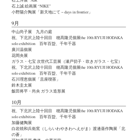
石上誠 絵画展 “NIKE”
小野陽介陶展「新天地にて − days in frontier」
9月
中山尚子展 九月の庭
祝、下北沢上陸十回目 穂髙隆児個展the 10th RYUJI HODAKA
solo exhibition 百年百盌、千年千器
廣川温個展
花岡央展
ガラス・七宝 次世代工芸展（瀬戸切子・吹きガラス・七宝）
祝、下北沢上陸十回目 穂髙隆児個展the 10th RYUJI HODAKA
solo exhibition 百年百盌、千年千器
石川理恵個展「且座喫茶」
鈴木圭太展
飯田将平・尚央 ガラス造形展
10月
祝、下北沢上陸十回目 穂髙隆児個展the 10th RYUJI HODAKA
solo exhibition 百年百盌、千年千器
加藤健陶展
白岩焼和兵衛窯（しらいわやきわへえがま）渡邊葵作陶展「北
の蒼」