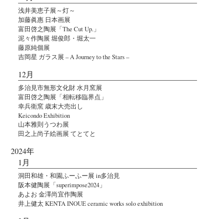
浅井美恵子展～灯～
加藤眞惠 日本画展
富田啓之陶展「The Cut Up.」
泥々作陶展 堀俊郎・堀太一
藤原純個展
吉岡星 ガラス展 – A Journey to the Stars –
12月
多治見市無形文化財 水月窯展
富田啓之陶展「相転移臨界点」
幸兵衛窯 歳末大売出し
Keicondo Exhibition
山本雅則うつわ展
田之上尚子絵画展 てとてと
2024年
1月
洞田和雄・和園ふーふー展 in多治見
阪本健陶展「superimpose2024」
あよお 金澤尚宜作陶展
井上健太 KENTA INOUE ceramic works solo exhibition