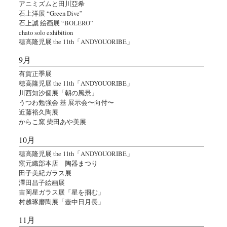
アニミズムと田川亞希
石上洋展 “Green Dive”
石上誠 絵画展 “BOLERO”
chato solo exhibition
穂高隆児展 the 11th「ANDYOUORIBE」
9月
有賀正季展
穂高隆児展 the 11th「ANDYOUORIBE」
川西知沙個展「朝の風景」
うつわ勉強会 基 展示会〜向付〜
近藤裕久陶展
からこ窯 柴田あや美展
10月
穂高隆児展 the 11th「ANDYOUORIBE」
窯元織部本店 陶器まつり
田子美紀ガラス展
澤田昌子絵画展
吉岡星ガラス展「星を掴む」
村越琢磨陶展「壺中日月長」
11月