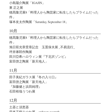
小島陽介陶展「IGAJIN」
東 正之展
穂髙隆児展8「料理人から陶芸家に転生したらプライムだった
件」
塚本友太作陶展「Saturday, September 18」
10月
穂髙隆児展8「料理人から陶芸家に転生したらプライムだった
件」
旭日双光章受章記念 玉置保夫展 _不易流行_
坪井琢郎作陶展
田川亞希ハロウィン展『下北沢ゾンビ』
富田啓之陶展「新天地人」
11月
田子美紀ガラス展『冬の入り口』
富田啓之陶展「新天地人」
『加藤健と浜田純理』
石田裕哉うつわ展
12月
土器と須恵器
堂本正樹うつわ展 ordinary warmth