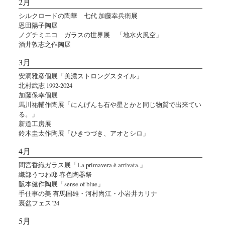
2月
シルクロードの陶華 七代 加藤幸兵衛展
恩田陽子陶展
ノグチミエコ ガラスの世界展 「地水火風空」
酒井敦志之作陶展
3月
安洞雅彦個展「美濃ストロングスタイル」
北村武志 1992-2024
加藤保幸個展
馬川祐輔作陶展「にんげんも石や星とかと同じ物質で出来てい
る。」
新道工房展
鈴木圭太作陶展「ひきつづき、アオとシロ」
4月
間宮香織ガラス展「La primavera è arrivata.」
織部うつわ邸 春色陶器祭
阪本健作陶展「sense of blue」
手仕事の美 有馬国雄・河村尚江・小岩井カリナ
裏盆フェス’24
5月