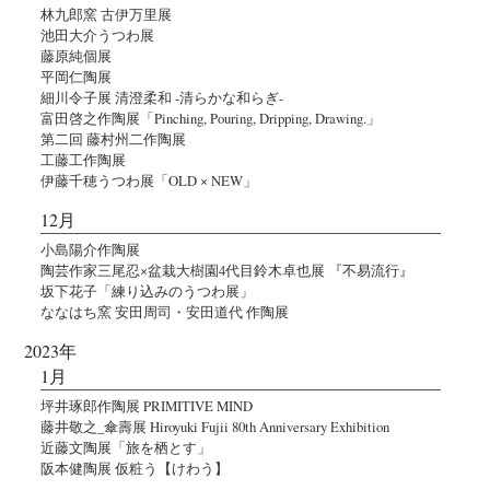
林九郎窯 古伊万里展
池田大介うつわ展
藤原純個展
平岡仁陶展
細川令子展 清澄柔和 -清らかな和らぎ-
富田啓之作陶展「Pinching, Pouring, Dripping, Drawing.」
第二回 藤村州二作陶展
工藤工作陶展
伊藤千穂うつわ展「OLD × NEW」
12月
小島陽介作陶展
陶芸作家三尾忍×盆栽大樹園4代目鈴木卓也展 『不易流行』
坂下花子「練り込みのうつわ展」
ななはち窯 安田周司・安田道代 作陶展
2023年
1月
坪井琢郎作陶展 PRIMITIVE MIND
藤井敬之_傘壽展 Hiroyuki Fujii 80th Anniversary Exhibition
近藤文陶展「旅を栖とす」
阪本健陶展 仮粧う【けわう】