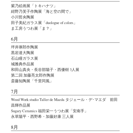
紫乃絵画展「トキハナツ」
紺野乃芙子作陶展「海と空の間で」
小川哲央陶展
田子美紀ガラス展「duologue of colors」
ま工房うつわ展「ま？」
6月
坪井琢郎作陶展
黒岩達大陶展
石山瞳ガラス展
城雅典作品展
和田山真央・長谷部陽子・西優樹 3人展
第二回 加藤亮太郎作陶展
斎藤知陶展「千里同風」
7月
Wood Work studio Taller de Maeda タジェール・デ･マエダ 前田
昌輝作品展
Sugary Ceramics 福田栄一うつわ展「安南手」
永草陽平・西野希・加藤好康 三人展
8月