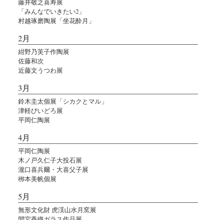
藤井敬之喜寿展
「みんなでいきたい2」
村越琢磨陶展「坐花酔月」
2月
紺野乃芙子作陶展
佐藤和次
近藤文うつわ展
3月
鈴木圭太個展「シカクとマル」
津軽びいどろ展
平岡仁陶展
4月
平岡仁陶展
木ノ戸久仁子大投石展
瀧口喜兵爾・大喜父子展
栁本美帆個展
5月
無形文化財 虎渓山水月窯展
間宮香織ガラス作品展