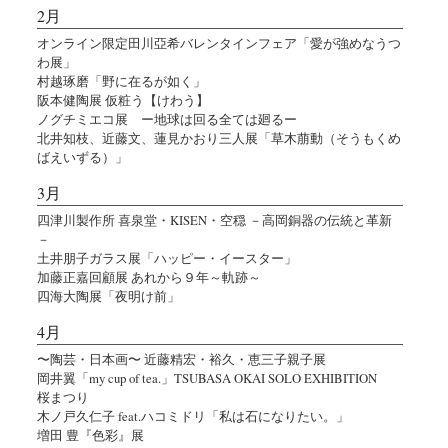
2月
オンライン限定田川亞希バレンタインフェア「愛が強めなうつ
わ展」
村越琢磨「野に在るが如く」
阪本健陶展 仮粧う【けわう】
ノグチミエコ展 ー地球は回る全ては廻るー
北井知枝、近藤文、蓮見かおり三人展「草木萠動（そうもくめ
ばえいずる）」
3月
四津川製作所 喜泉堂・KISEN・空穏 －高岡銅器の伝統と革新
－
土井朋子ガラス展「ハッピー・イースター」
加藤正嘉回顧展 あれから９年～軌跡～
四海大陶展「夜明け前」
4月
〜陶芸・日本画〜 近藤精宏・裕久・恵三子親子展
岡井翼「my cup of tea.」TSUBASA OKAI SOLO EXHIBITION
桜まつり
木ノ戸久仁子 feat.ハコミドリ「私は石になりたい。」
増田 豊『色彩』展