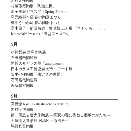
木村元作陶展
村越琢磨陶展「陶然忘機」
田子美紀ガラス展「Spring Palette」
窯元織部本店 春の陶器まつり
織部うつわ邸 春の陶器まつり
高木風子・前田昌輝・葉明慧 三人展 『そもそも、、、』
Ichirock09 Presents「裏盆フェス’26」
5月
小川哲央 薪窯作陶展
石田裕哉陶磁展
黒川大介ガラス展「amorphous」
日本ガラス工芸協会 ガラスアート展
阪本健作陶展「未定形の層景」
石田裕哉陶磁展
近藤精宏陶展
6月
高橋燎 Ryo Takahashi solo exhibition
内村宇博個展
第二回黒岩達大作陶展 ―窯変の理に委ねる継承のかたち―
土屋明之造形展 居場所～原風景～
馬野真吾陶展