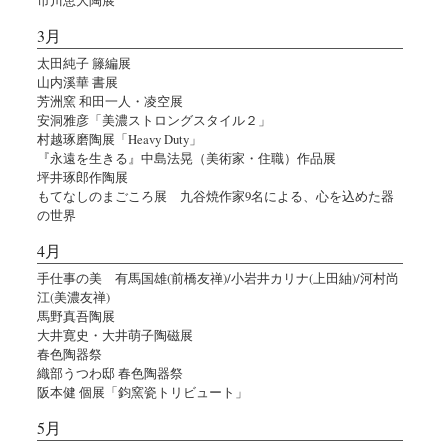
3月
太田純子 籐編展
山内溪華 書展
芳洲窯 和田一人・凌空展
安洞雅彦「美濃ストロングスタイル２」
村越琢磨陶展「Heavy Duty」
『永遠を生きる』中島法晃（美術家・住職）作品展
坪井琢郎作陶展
もてなしのまごころ展 九谷焼作家9名による、心を込めた器
の世界
4月
手仕事の美 有馬国雄(前橋友禅)/小岩井カリナ(上田紬)/河村尚
江(美濃友禅)
馬野真吾陶展
大井寛史・大井萌子陶磁展
春色陶器祭
織部うつわ邸 春色陶器祭
阪本健 個展「鈞窯瓷トリビュート」
5月