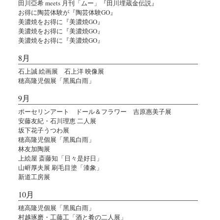
田川亞希 meets 月刊「ムー」『田川埋蔵金伝説』
お得に陶芸体験が『陶芸体験GO』
美濃焼をお得に『美濃焼GO』
美濃焼をお得に『美濃焼GO』
美濃焼をお得に『美濃焼GO』
8月
石上誠 絵画展 石上洋 映像展
穂高隆児個展「黑風白雨」
9月
ポーセリンアート ドール＆フラワー 吉原惠美子展
安藤友紀・石川理恵 二人展
坂下花子うつわ展
穂高隆児個展「黑風白雨」
林友加陶展
上絵屋 斎藤知「日々是好日」
山㟁厚夫展 刷毛目塗「漆象」
新道工房展
10月
穂高隆児個展「黑風白雨」
村越琢磨・工藤工「酒と肴の二人展」