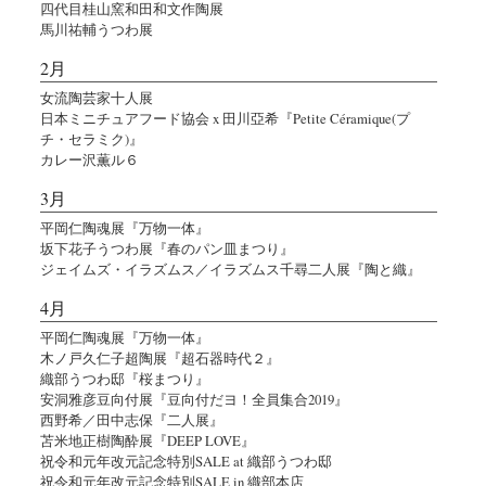
四代目桂山窯和田和文作陶展
馬川祐輔うつわ展
2月
女流陶芸家十人展
日本ミニチュアフード協会 x 田川亞希『Petite Céramique(プ
チ・セラミク)』
カレー沢薫ル６
3月
平岡仁陶魂展『万物一体』
坂下花子うつわ展『春のパン皿まつり』
ジェイムズ・イラズムス／イラズムス千尋二人展『陶と織』
4月
平岡仁陶魂展『万物一体』
木ノ戸久仁子超陶展『超石器時代２』
織部うつわ邸『桜まつり』
安洞雅彦豆向付展『豆向付だヨ！全員集合2019』
西野希／田中志保『二人展』
苫米地正樹陶酔展『DEEP LOVE』
祝令和元年改元記念特別SALE at 織部うつわ邸
祝令和元年改元記念特別SALE in 織部本店