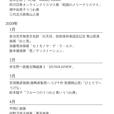
田川亞希オンラインクリスマス展「戦国のメリークリスマス」
堀中由美子うつわ展
三代北大路魯山人展
2020年
1月
多治見市無形文化財「白天目」技術保持者認定記念 青山双溪
個展『白と黒』
加藤竜弥個展「セトモノヤ・デ・ラ・ルス」
阪本健個展「歪／ディストーション」
2月
伊豆野一政擬古陶磁展２「IZUNOLD/NEW」
3月
安洞雅彦個展(激陶者集団へうげ十作 美濃桃山党)『ひとりでへ
うげな』
鈴木陽子『フルーツのうつわと青いうつわ展』
4月
平岡仁個展
紺野乃芙子個展「夏至南風」