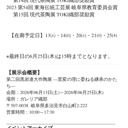
2023 第54回 東海伝統工芸展 岐阜県教育委員会賞
第15回 現代茶陶展 TOKI織部奨励賞
【在廊予定日】13㈯・14㈰・20㈯・21㈰・25㈭
※最終日の6月25日(木)は15時までとなります。
【展示会概要】
第二回黒岩達大作陶展 ―窯変の理に委ねる継承のかた
ち―
会期：2026年06月13日(土)～2026年06月25日(木)
場所：ガレリア織部
〒507-0038 岐阜県多治見市白山町2-222
営業時間：10:00～17:30
イベントアーカイブ