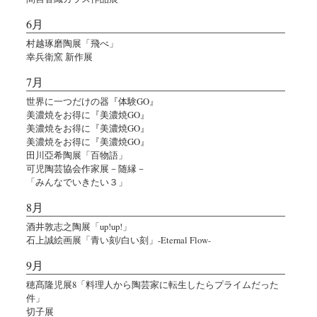
6月
村越琢磨陶展「飛べ」
幸兵衛窯 新作展
7月
世界に一つだけの器『体験GO』
美濃焼をお得に『美濃焼GO』
美濃焼をお得に『美濃焼GO』
美濃焼をお得に『美濃焼GO』
田川亞希陶展「百物語」
可児陶芸協会作家展－随縁－
「みんなでいきたい３」
8月
酒井敦志之陶展「up!up!」
石上誠絵画展「青い刻/白い刻」-Eternal Flow-
9月
穂髙隆児展8「料理人から陶芸家に転生したらプライムだった
件」
切子展