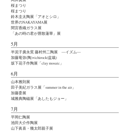
桜まつり
桜まつり
鈴木圭太陶展「アオとシロ」
世界のNAKAYAMA展
間宮香織ガラス展
「あの時の君が唇散蓮華」展
5月
半泥子廣永窯 藤村州二陶展 ―イズム―
加藤竜弥(陶)×ichirock(盆栽)
坂下花子作陶展「clay mosaic」
6月
山本雅則展
田子美紀ガラス展「summer in the air」
加藤委展
城雅典陶磁展「あしたもジョー」
7月
平岡仁陶展
池田大介作陶展
山下眞喜・幾太郎親子展