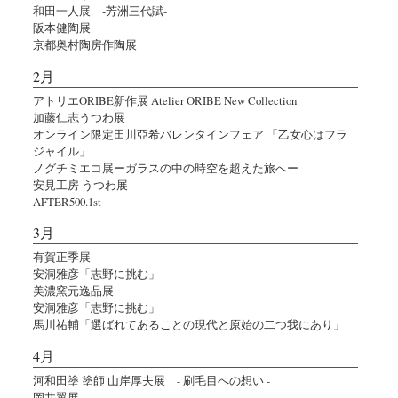
和田一人展 -芳洲三代賦-
阪本健陶展
京都奥村陶房作陶展
2月
アトリエORIBE新作展 Atelier ORIBE New Collection
加藤仁志うつわ展
オンライン限定田川亞希バレンタインフェア 「乙女心はフラ
ジャイル」
ノグチミエコ展ーガラスの中の時空を超えた旅へー
安見工房 うつわ展
AFTER500.1st
3月
有賀正季展
安洞雅彦「志野に挑む」
美濃窯元逸品展
安洞雅彦「志野に挑む」
馬川祐輔「選ばれてあることの現代と原始の二つ我にあり」
4月
河和田塗 塗師 山岸厚夫展 - 刷毛目への想い -
岡井翼展