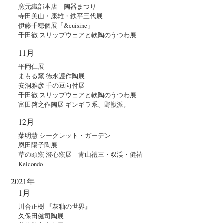
窯元織部本店 陶器まつり
寺田美山・康雄・鉄平三代展
伊藤千穂個展「&cuisine」
千田徹 スリップウェアと軟陶のうつわ展
11月
平岡仁展
まもる窯 徳永護作陶展
安洞雅彦 千の豆向付展
千田徹 スリップウェアと軟陶のうつわ展
富田啓之作陶展 ギンギラ系、野獣派。
12月
葉明慧 シークレット・ガーデン
恩田陽子陶展
草の頭窯 澄心窯展 青山禮三・双渓・健祐
Keicondo
2021年
1月
川合正樹 『灰釉の世界』
久保田健司陶展