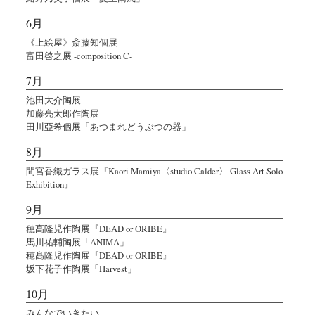
6月
《上絵屋》斎藤知個展
富田啓之展 -composition C-
7月
池田大介陶展
加藤亮太郎作陶展
田川亞希個展「あつまれどうぶつの器」
8月
間宮香織ガラス展『Kaori Mamiya〈studio Calder〉 Glass Art Solo
Exhibition』
9月
穂髙隆児作陶展『DEAD or ORIBE』
馬川祐輔陶展「ANIMA」
穂髙隆児作陶展『DEAD or ORIBE』
坂下花子作陶展「Harvest」
10月
みんなでいきたい