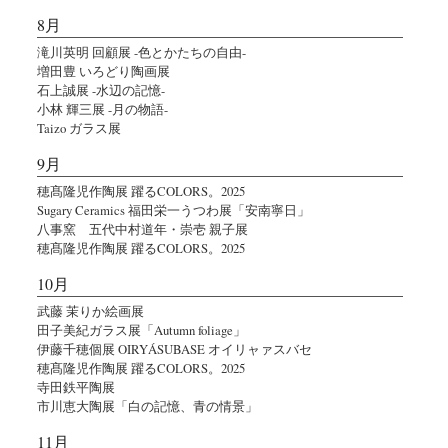
8月
滝川英明 回顧展 -色とかたちの自由-
増田豊 いろどり陶画展
石上誠展 -水辺の記憶-
小林 輝三展 -月の物語-
Taizo ガラス展
9月
穂髙隆児作陶展 躍るCOLORS。2025
Sugary Ceramics 福田栄一うつわ展「安南寧日」
八事窯 五代中村道年・崇壱 親子展
穂髙隆児作陶展 躍るCOLORS。2025
10月
武藤 茉りか絵画展
田子美紀ガラス展「Autumn foliage」
伊藤千穂個展 OIRYÁSUBASE オイリャァスバセ
穂髙隆児作陶展 躍るCOLORS。2025
寺田鉄平陶展
市川恵大陶展「白の記憶、青の情景」
11月