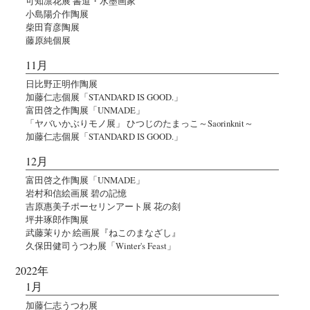
可知凛花展 書道・水墨画家
小島陽介作陶展
柴田育彦陶展
藤原純個展
11月
日比野正明作陶展
加藤仁志個展「STANDARD IS GOOD.」
富田啓之作陶展「UNMADE」
「ヤバいかぶりモノ展」 ひつじのたまっこ～Saorinknit～
加藤仁志個展「STANDARD IS GOOD.」
12月
富田啓之作陶展「UNMADE」
岩村和信絵画展 碧の記憶
吉原惠美子ポーセリンアート展 花の刻
坪井琢郎作陶展
武藤茉りか 絵画展『ねこのまなざし』
久保田健司うつわ展「Winter's Feast」
2022年
1月
加藤仁志うつわ展