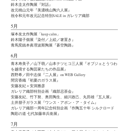
鈴木圭太作陶展『対話』
改元桃山元年『美濃桃山陶六人展』
祝令和元年改元記念特別SALE in ガレリア織部
5月
塚本友太作陶展「keep calm」
鈴木陽子個展『染付／上絵／箸置き』
青馬窯銭本眞理波斯陶展『蒼空陶路』
6月
青木寿美子／山下萌／山本テツヒコ三人展『オブジェとうつわ
を越境する陶芸家たちの作品展』
西野希／田中志保『二人展』on WEB Gallery
間宮香織『初夏のガラス展』
安藤友紀＋安洞雅彦
ガレリア織部特別企画『織部忌茶会』
安藤友紀、竹下努、奥田陶生、細川政己、丸田雄『五人展』
土井朋子ガラス展『ワンス・アポン・ア・タイム』
ガレリア織部一周年記念特別企画『作陶五十年 シルクロード
陶彩の道 七代加藤幸兵衛展』
7月