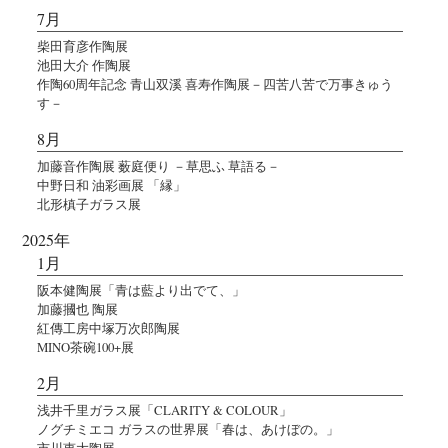
7月
柴田育彦作陶展
池田大介 作陶展
作陶60周年記念 青山双溪 喜寿作陶展－四苦八苦で万事きゅう
す－
8月
加藤音作陶展 薮庭便り －草思ふ 草語る－
中野日和 油彩画展 「縁」
北形槙子ガラス展
2025年
1月
阪本健陶展「青は藍より出でて、」
加藤摑也 陶展
紅傳工房中塚万次郎陶展
MINO茶碗100+展
2月
浅井千里ガラス展「CLARITY & COLOUR」
ノグチミエコ ガラスの世界展「春は、あけぼの。」
市川恵大陶展