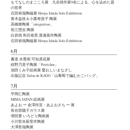
もてなしのまごころ展 九谷焼作家9名による、心を込めた器
の世界
石田裕哉陶磁展 Hiroya Ishida Solo Exhibition
青木益枝＆小栗寿賀子 陶展
高橋燎陶展「integration」
長江惣吉 陶展
白岩焼 和兵衛窯 渡邊葵作陶展
石田裕哉陶磁展 Hiroya Ishida Solo Exhibition
6月
書道 水墨画 可知凛花展
紺野乃芙子陶展「Petrichor」
池田くみ子絵画展 愛おしいまなざし
出版記念 Salon de KAGO「山葡萄で編むかごバッグ」
7月
平岡仁陶展
MIMA JAPAN 絵画展
あよお ー 金澤尚宜・あよおさち ー 展
長谷部陽子ガラス展
増田豊 いろどり陶画展
小川哲央薪窯作陶展
大澤哲哉陶展