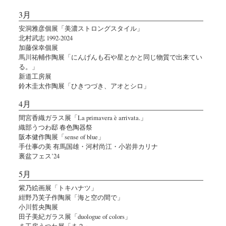
3月
安洞雅彦個展「美濃ストロングスタイル」
北村武志 1992-2024
加藤保幸個展
馬川祐輔作陶展「にんげんも石や星とかと同じ物質で出来てい
る。」
新道工房展
鈴木圭太作陶展「ひきつづき、アオとシロ」
4月
間宮香織ガラス展「La primavera è arrivata.」
織部うつわ邸 春色陶器祭
阪本健作陶展「sense of blue」
手仕事の美 有馬国雄・河村尚江・小岩井カリナ
裏盆フェス’24
5月
紫乃絵画展「トキハナツ」
紺野乃芙子作陶展「海と空の間で」
小川哲央陶展
田子美紀ガラス展「duologue of colors」
ま工房うつわ展「ま？」