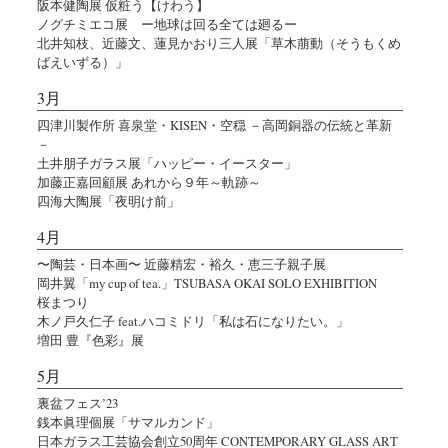
阪本健陶展 仮粧う【けわう】
ノグチミエコ展 ー地球は回る全ては廻るー
北井知枝、近藤文、蓮見かおり三人展「草木萠動（そうもくめ
ばえいずる）」
3月
四津川製作所 喜泉堂・KISEN・空穏 －高岡銅器の伝統と革新
－
土井朋子ガラス展「ハッピー・イースター」
加藤正嘉回顧展 あれから９年～軌跡～
四海大陶展「夜明け前」
4月
〜陶芸・日本画〜 近藤精宏・裕久・恵三子親子展
岡井翼「my cup of tea.」TSUBASA OKAI SOLO EXHIBITION
桜まつり
木ノ戸久仁子 feat.ハコミドリ「私は石になりたい。」
増田 豊『色彩』展
5月
裏盆フェス’23
銭本眞理個展「サマルカンド」
日本ガラス工芸協会創立50周年 CONTEMPORARY GLASS ART