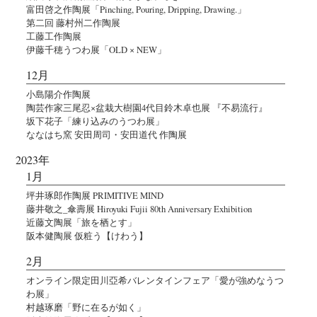
富田啓之作陶展「Pinching, Pouring, Dripping, Drawing.」
第二回 藤村州二作陶展
工藤工作陶展
伊藤千穂うつわ展「OLD × NEW」
12月
小島陽介作陶展
陶芸作家三尾忍×盆栽大樹園4代目鈴木卓也展 『不易流行』
坂下花子「練り込みのうつわ展」
ななはち窯 安田周司・安田道代 作陶展
2023年
1月
坪井琢郎作陶展 PRIMITIVE MIND
藤井敬之_傘壽展 Hiroyuki Fujii 80th Anniversary Exhibition
近藤文陶展「旅を栖とす」
阪本健陶展 仮粧う【けわう】
2月
オンライン限定田川亞希バレンタインフェア「愛が強めなうつ
わ展」
村越琢磨「野に在るが如く」