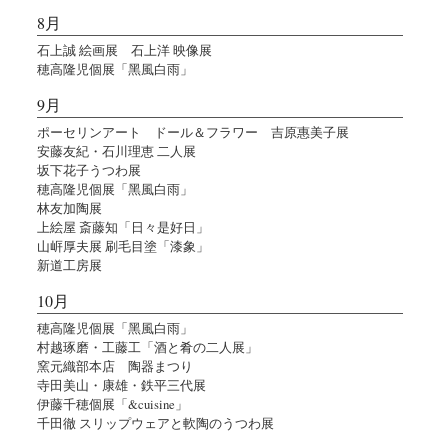
8月
石上誠 絵画展 石上洋 映像展
穂高隆児個展「黑風白雨」
9月
ポーセリンアート ドール＆フラワー 吉原惠美子展
安藤友紀・石川理恵 二人展
坂下花子うつわ展
穂高隆児個展「黑風白雨」
林友加陶展
上絵屋 斎藤知「日々是好日」
山㟁厚夫展 刷毛目塗「漆象」
新道工房展
10月
穂高隆児個展「黑風白雨」
村越琢磨・工藤工「酒と肴の二人展」
窯元織部本店 陶器まつり
寺田美山・康雄・鉄平三代展
伊藤千穂個展「&cuisine」
千田徹 スリップウェアと軟陶のうつわ展