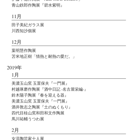
青山鉄郎作陶展『碧水紫明』
11月
田子美紀ガラス展
川西知沙個展
12月
葉明慧作陶展
苫米地正樹「情熱と耐熱の愛だ。」
2019年
1月
美濃玉山窯 玉置保夫『一門展』
村越琢磨作陶展『酒中日記 -名古屋栄編-』
鈴木陽子陶展『春を迎える器』
美濃玉山窯 玉置保夫『一門展』
酒井敦志之陶展『土のぬくもり』
四代目桂山窯和田和文作陶展
馬川祐輔うつわ展
2月
女流陶芸家十人展