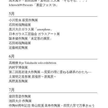
高木風子・前田昌輝・葉明慧 三人展 『そもそも、、、』
Ichirock09 Presents「裏盆フェス’26」
5月
小川哲央 薪窯作陶展
石田裕哉陶磁展
黒川大介ガラス展「amorphous」
日本ガラス工芸協会 ガラスアート展
阪本健作陶展「未定形の層景」
石田裕哉陶磁展
近藤精宏陶展
6月
高橋燎 Ryo Takahashi solo exhibition
内村宇博個展
第二回黒岩達大作陶展 ―窯変の理に委ねる継承のかたち―
土屋明之造形展 居場所～原風景～
馬野真吾陶展
7月
柴田育彦作陶展
池田大介 作陶展
作陶60周年記念 青山双溪 喜寿作陶展－四苦八苦で万事きゅう