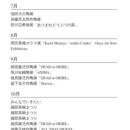
7月
池田大介陶展
加藤亮太郎作陶展
田川亞希個展「あつまれどうぶつの器」
8月
間宮香織ガラス展『Kaori Mamiya〈studio Calder〉 Glass Art Solo
Exhibition』
9月
穂髙隆児作陶展『DEAD or ORIBE』
馬川祐輔陶展「ANIMA」
穂髙隆児作陶展『DEAD or ORIBE』
坂下花子作陶展「Harvest」
10月
みんなでいきたい
織部茶碗まつり
織部茶碗まつり
織部茶碗まつり
穂髙隆児作陶展『DEAD or ORIBE』
伊藤千穂作陶展「ALL THAT DIGEST」