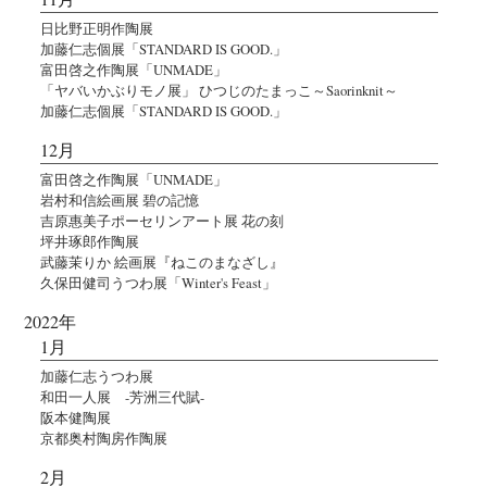
日比野正明作陶展
加藤仁志個展「STANDARD IS GOOD.」
富田啓之作陶展「UNMADE」
「ヤバいかぶりモノ展」 ひつじのたまっこ～Saorinknit～
加藤仁志個展「STANDARD IS GOOD.」
12月
富田啓之作陶展「UNMADE」
岩村和信絵画展 碧の記憶
吉原惠美子ポーセリンアート展 花の刻
坪井琢郎作陶展
武藤茉りか 絵画展『ねこのまなざし』
久保田健司うつわ展「Winter's Feast」
2022年
1月
加藤仁志うつわ展
和田一人展 -芳洲三代賦-
阪本健陶展
京都奥村陶房作陶展
2月