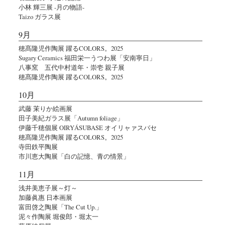
小林 輝三展 -月の物語-
Taizo ガラス展
9月
穂髙隆児作陶展 躍るCOLORS。2025
Sugary Ceramics 福田栄一うつわ展「安南寧日」
八事窯 五代中村道年・崇壱 親子展
穂髙隆児作陶展 躍るCOLORS。2025
10月
武藤 茉りか絵画展
田子美紀ガラス展「Autumn foliage」
伊藤千穂個展 OIRYÁSUBASE オイリャァスバセ
穂髙隆児作陶展 躍るCOLORS。2025
寺田鉄平陶展
市川恵大陶展「白の記憶、青の情景」
11月
浅井美恵子展～灯～
加藤眞惠 日本画展
富田啓之陶展「The Cut Up.」
泥々作陶展 堀俊郎・堀太一