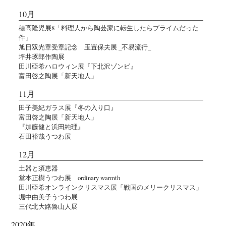
10月
穂髙隆児展8「料理人から陶芸家に転生したらプライムだった
件」
旭日双光章受章記念 玉置保夫展 _不易流行_
坪井琢郎作陶展
田川亞希ハロウィン展『下北沢ゾンビ』
富田啓之陶展「新天地人」
11月
田子美紀ガラス展『冬の入り口』
富田啓之陶展「新天地人」
『加藤健と浜田純理』
石田裕哉うつわ展
12月
土器と須恵器
堂本正樹うつわ展 ordinary warmth
田川亞希オンラインクリスマス展「戦国のメリークリスマス」
堀中由美子うつわ展
三代北大路魯山人展
2020年