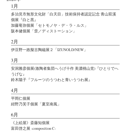
1月
多治見市無形文化財「白天目」技術保持者認定記念 青山双溪
個展『白と黒』
加藤竜弥個展「セトモノヤ・デ・ラ・ルス」
阪本健個展「歪／ディストーション」
2月
伊豆野一政擬古陶磁展２「IZUNOLD/NEW」
3月
安洞雅彦個展(激陶者集団へうげ十作 美濃桃山党)『ひとりでへ
うげな』
鈴木陽子『フルーツのうつわと青いうつわ展』
4月
平岡仁個展
紺野乃芙子個展「夏至南風」
6月
《上絵屋》斎藤知個展
富田啓之展 -composition C-