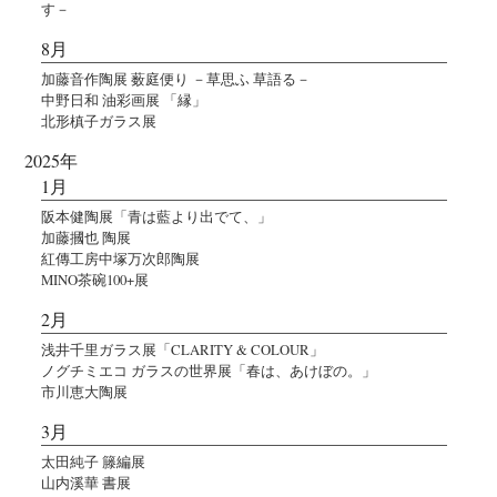
す－
8月
加藤音作陶展 薮庭便り －草思ふ 草語る－
中野日和 油彩画展 「縁」
北形槙子ガラス展
2025年
1月
阪本健陶展「青は藍より出でて、」
加藤摑也 陶展
紅傳工房中塚万次郎陶展
MINO茶碗100+展
2月
浅井千里ガラス展「CLARITY & COLOUR」
ノグチミエコ ガラスの世界展「春は、あけぼの。」
市川恵大陶展
3月
太田純子 籐編展
山内溪華 書展