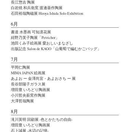
長江惣吉 陶展
白岩焼 和兵衛窯 渡邊葵作陶展
石田裕哉陶磁展 Hiroya Ishida Solo Exhibition
6月
書道 水墨画 可知凛花展
紺野乃芙子陶展「Petrichor」
池田くみ子絵画展 愛おしいまなざし
出版記念 Salon de KAGO「山葡萄で編むかごバッグ」
7月
平岡仁陶展
MIMA JAPAN 絵画展
あよお ー 金澤尚宜・あよおさち ー 展
長谷部陽子ガラス展
増田豊 いろどり陶画展
小川哲央薪窯作陶展
大澤哲哉陶展
8月
滝川英明 回顧展 -色とかたちの自由-
増田豊 いろどり陶画展
石上誠展 -水辺の記憶-