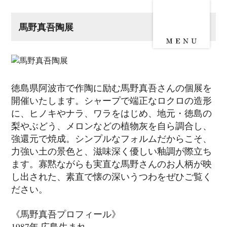
馬野真吾陶展
徳島県阿波市で作陶に励む馬野真吾さんの個展を
開催いたします。シャープで端正なロクロの造形
に、ヒノキやナラ、ワラをはじめ、地元・徳島の
梨やぶどう、メロンなどの植物灰を自ら調合し、
強還元で焼成。シンプルなフォルムだからこそ、
力強い土の景色と、滋味深く優しい釉調が際立ち
ます。寡黙ながらも実直な馬野さんのお人柄が映
し出された、素直で懐の深いうつわをぜひご覧く
ださい。
《馬野真吾プロフィール》
1987年 広島生まれ