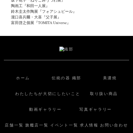
陶画工『和田一人展』
鈴木圭太作陶展『フォアシュピール』
瀧口喜兵爾・大喜『父子展』
富田啓之個展『TOMITA Universe』
ホーム
伝統の器 織部
美濃焼
わたしたちが大切にしたいこと
取り扱い商品
動画ギャラリー
写真ギャラリー
店舗一覧
旗艦店一覧
イベント一覧
求人情報
お問い合わせ