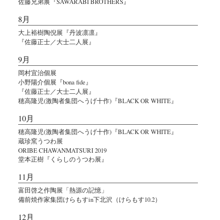
佐藤兄弟展『SAWARABI BROTHERS』
8月
大上裕樹陶倪展『丹波凛凛』
『佐藤正士／大士二人展』
9月
岡村宜治個展
小野陽介個展『bona fide』
『佐藤正士／大士二人展』
穂高隆児(激陶者集団へうげ十作)『BLACK OR WHITE』
10月
穂高隆児(激陶者集団へうげ十作)『BLACK OR WHITE』
蔵珍窯うつわ展
ORIBE CHAWANMATSURI 2019
堂本正樹『くらしのうつわ展』
11月
富田啓之作陶展「熱源の記憶」
備前焼作家集団けらもすin下北沢（けらもす10.2）
12月