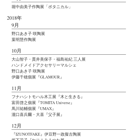
堀中由美子作陶展「ボタニカル」
2018年
9月
野口あき子 咲陶展
葉明慧作陶展
10月
大山智子・貫井美保子・福島祐紀 三人展
ハンドメイドアクセサリーマルシェ
野口あき子 咲陶展
伊藤千穂個展『GLAMOUR』
11月
フナハシトモハル木工展『木と生きる』
富田啓之個展『TOMITA Universe』
馬川祐輔個展『UMAX』
瀧口喜兵爾・大喜『父子展』
12月
『IZUNOTFAKE』伊豆野一政擬古陶展
坂下花子『ねりこみうつわ展』