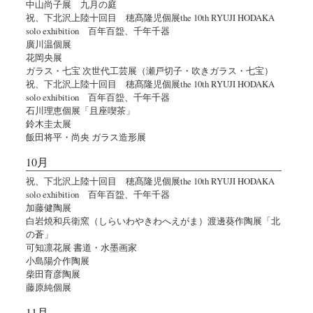
中山尚子展 九月の庭
祝、下北沢上陸十回目 穂髙隆児個展the 10th RYUJI HODAKA
solo exhibition 百年百盌、千年千器
廣川温個展
花岡央展
ガラス・七宝 次世代工芸展（瀬戸切子・吹きガラス・七宝）
祝、下北沢上陸十回目 穂髙隆児個展the 10th RYUJI HODAKA
solo exhibition 百年百盌、千年千器
石川理恵個展「且座喫茶」
鈴木圭太展
飯田将平・尚央 ガラス造形展
10月
祝、下北沢上陸十回目 穂髙隆児個展the 10th RYUJI HODAKA
solo exhibition 百年百盌、千年千器
加藤健陶展
白岩焼和兵衛窯（しらいわやきわへえがま）渡邊葵作陶展「北
の蒼」
可知凛花展 書道・水墨画家
小島陽介作陶展
柴田育彦陶展
藤原純個展
11月