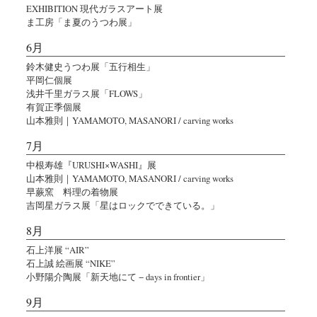
EXHIBITION 現代ガラスアート展
ま工房「ま夏のうつわ展」
6月
鈴木健史うつわ展「五行相生」
平岡仁個展
浅井千里ガラス展「FLOWS」
有賀正季個展
山本雅則｜YAMAMOTO, MASANORI / carving works
7月
中根寿雄『URUSHI×WASHI』展
山本雅則｜YAMAMOTO, MASANORI / carving works
早蕨窯 料理の着物展
吉岡星ガラス展「星はロックでできている。」
8月
石上洋展 “AIR”
石上誠 絵画展 “NIKE”
小野陽介陶展「新天地にて − days in frontier」
9月