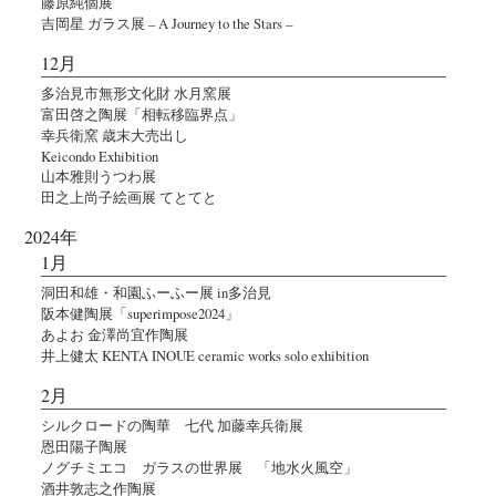
藤原純個展
吉岡星 ガラス展 – A Journey to the Stars –
12月
多治見市無形文化財 水月窯展
富田啓之陶展「相転移臨界点」
幸兵衛窯 歳末大売出し
Keicondo Exhibition
山本雅則うつわ展
田之上尚子絵画展 てとてと
2024年
1月
洞田和雄・和園ふーふー展 in多治見
阪本健陶展「superimpose2024」
あよお 金澤尚宜作陶展
井上健太 KENTA INOUE ceramic works solo exhibition
2月
シルクロードの陶華 七代 加藤幸兵衛展
恩田陽子陶展
ノグチミエコ ガラスの世界展 「地水火風空」
酒井敦志之作陶展