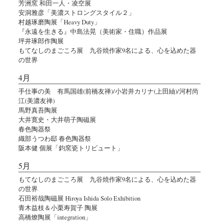
芳洲窯 和田一人・凌空展
安洞雅彦「美濃ストロングスタイル２」
村越琢磨陶展「Heavy Duty」
『永遠を生きる』中島法晃（美術家・住職）作品展
坪井琢郎作陶展
もてなしのまごころ展 九谷焼作家9名による、心を込めた器
の世界
4月
手仕事の美 有馬国雄(前橋友禅)/小岩井カリナ(上田紬)/河村尚
江(美濃友禅)
馬野真吾陶展
大井寛史・大井萌子陶磁展
春色陶器祭
織部うつわ邸 春色陶器祭
阪本健 個展「鈞窯瓷トリビュート」
5月
もてなしのまごころ展 九谷焼作家9名による、心を込めた器
の世界
石田裕哉陶磁展 Hiroya Ishida Solo Exhibition
青木益枝＆小栗寿賀子 陶展
高橋燎陶展「integration」