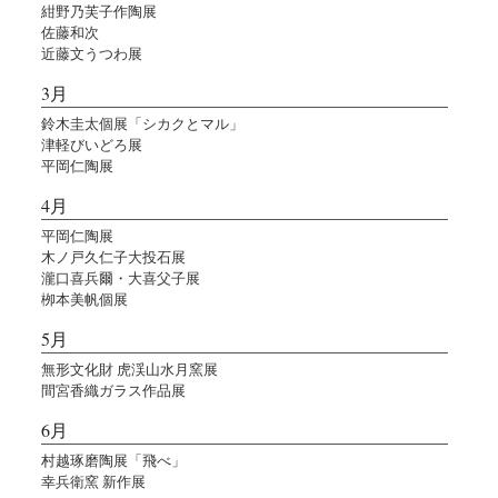
紺野乃芙子作陶展
佐藤和次
近藤文うつわ展
3月
鈴木圭太個展「シカクとマル」
津軽びいどろ展
平岡仁陶展
4月
平岡仁陶展
木ノ戸久仁子大投石展
瀧口喜兵爾・大喜父子展
栁本美帆個展
5月
無形文化財 虎渓山水月窯展
間宮香織ガラス作品展
6月
村越琢磨陶展「飛べ」
幸兵衛窯 新作展