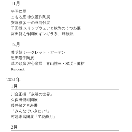
11月
平岡仁展
まもる窯 徳永護作陶展
安洞雅彦 千の豆向付展
千田徹 スリップウェアと軟陶のうつわ展
富田啓之作陶展 ギンギラ系、野獣派。
12月
葉明慧 シークレット・ガーデン
恩田陽子陶展
草の頭窯 澄心窯展 青山禮三・双渓・健祐
Keicondo
2021年
1月
川合正樹 『灰釉の世界』
久保田健司陶展
藤井敬之喜寿展
「みんなでいきたい2」
村越琢磨陶展「坐花酔月」
2月