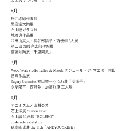
6月
坪井琢郎作陶展
黒岩達大陶展
石山瞳ガラス展
城雅典作品展
和田山真央・長谷部陽子・西優樹 3人展
第二回 加藤亮太郎作陶展
斎藤知陶展「千里同風」
7月
Wood Work studio Taller de Maeda タジェール・デ･マエダ 前田
昌輝作品展
Sugary Ceramics 福田栄一うつわ展「安南手」
永草陽平・西野希・加藤好康 三人展
8月
アニミズムと田川亞希
石上洋展 “Green Dive”
石上誠 絵画展 “BOLERO”
chato solo exhibition
穂高隆児展 the 11th「ANDYOUORIBE」