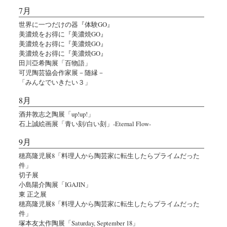
7月
世界に一つだけの器『体験GO』
美濃焼をお得に『美濃焼GO』
美濃焼をお得に『美濃焼GO』
美濃焼をお得に『美濃焼GO』
田川亞希陶展「百物語」
可児陶芸協会作家展－随縁－
「みんなでいきたい３」
8月
酒井敦志之陶展「up!up!」
石上誠絵画展「青い刻/白い刻」-Eternal Flow-
9月
穂髙隆児展8「料理人から陶芸家に転生したらプライムだった
件」
切子展
小島陽介陶展「IGAJIN」
東 正之展
穂髙隆児展8「料理人から陶芸家に転生したらプライムだった
件」
塚本友太作陶展「Saturday, September 18」