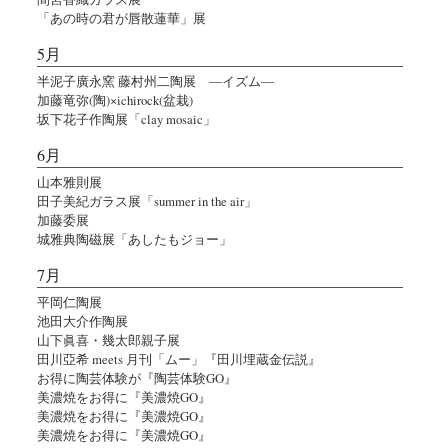
「あの時の君が唇散蓮華」展
5月
半泥子廣永窯 藤村州二陶展 ―イズム―
加藤竜弥(陶)×ichirock(盆栽)
坂下花子作陶展「clay mosaic」
6月
山本雅則展
田子美紀ガラス展「summer in the air」
加藤委展
城雅典陶磁展「あしたもジョー」
7月
平岡仁陶展
池田大介作陶展
山下眞喜・幾太郎親子展
田川亞希 meets 月刊「ムー」『田川埋蔵金伝説』
お得に陶芸体験が『陶芸体験GO』
美濃焼をお得に『美濃焼GO』
美濃焼をお得に『美濃焼GO』
美濃焼をお得に『美濃焼GO』