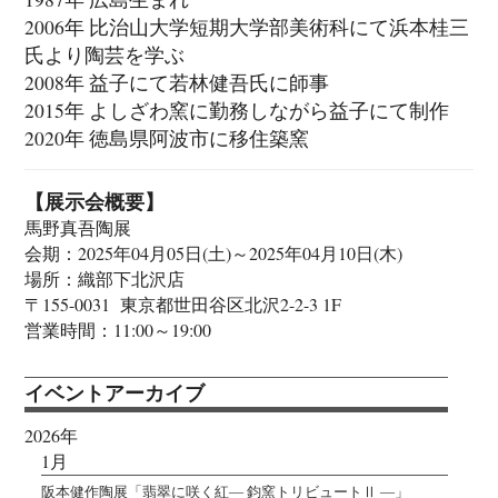
2006年 比治山大学短期大学部美術科にて浜本桂三
氏より陶芸を学ぶ
2008年 益子にて若林健吾氏に師事
2015年 よしざわ窯に勤務しながら益子にて制作
2020年 徳島県阿波市に移住築窯
【展示会概要】
馬野真吾陶展
会期：2025年04月05日(土)～2025年04月10日(木)
場所：織部下北沢店
〒155-0031 東京都世田谷区北沢2-2-3 1F
営業時間：11:00～19:00
イベントアーカイブ
2026年
1月
阪本健作陶展「翡翠に咲く紅― 鈞窯トリビュートⅡ ―」