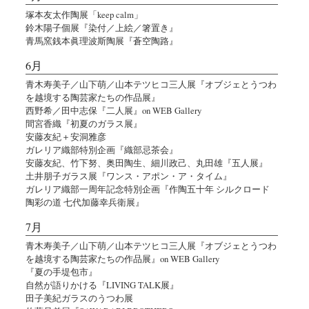
塚本友太作陶展「keep calm」
鈴木陽子個展『染付／上絵／箸置き』
青馬窯銭本眞理波斯陶展『蒼空陶路』
6月
青木寿美子／山下萌／山本テツヒコ三人展『オブジェとうつわ
を越境する陶芸家たちの作品展』
西野希／田中志保『二人展』on WEB Gallery
間宮香織『初夏のガラス展』
安藤友紀＋安洞雅彦
ガレリア織部特別企画『織部忌茶会』
安藤友紀、竹下努、奥田陶生、細川政己、丸田雄『五人展』
土井朋子ガラス展『ワンス・アポン・ア・タイム』
ガレリア織部一周年記念特別企画『作陶五十年 シルクロード
陶彩の道 七代加藤幸兵衛展』
7月
青木寿美子／山下萌／山本テツヒコ三人展『オブジェとうつわ
を越境する陶芸家たちの作品展』on WEB Gallery
『夏の手堤包市』
自然が語りかける『LIVING TALK展』
田子美紀ガラスのうつわ展