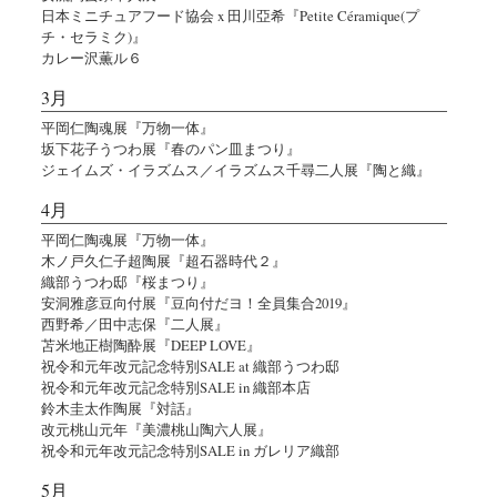
日本ミニチュアフード協会 x 田川亞希『Petite Céramique(プ
チ・セラミク)』
カレー沢薫ル６
3月
平岡仁陶魂展『万物一体』
坂下花子うつわ展『春のパン皿まつり』
ジェイムズ・イラズムス／イラズムス千尋二人展『陶と織』
4月
平岡仁陶魂展『万物一体』
木ノ戸久仁子超陶展『超石器時代２』
織部うつわ邸『桜まつり』
安洞雅彦豆向付展『豆向付だヨ！全員集合2019』
西野希／田中志保『二人展』
苫米地正樹陶酔展『DEEP LOVE』
祝令和元年改元記念特別SALE at 織部うつわ邸
祝令和元年改元記念特別SALE in 織部本店
鈴木圭太作陶展『対話』
改元桃山元年『美濃桃山陶六人展』
祝令和元年改元記念特別SALE in ガレリア織部
5月