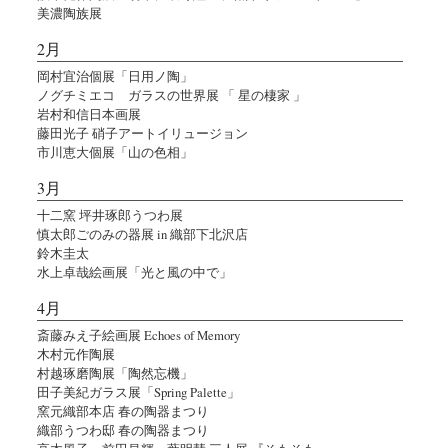
美濃陶族展
2月
岡村宜治個展「日用ノ陶」
ノグチミエコ ガラスの世界展 「 星の棲家 」
岩村和信日本画展
藤田光子 硝子アートイリュージョン
市川恵大個展「山の色相」
3月
十二窯 坪井琢郎うつわ展
慎太郎ごのみの器展 in 織部下北沢店
鈴木圭太
水上卓哉絵画展「光と風の中で」
4月
斎藤みえ子絵画展 Echoes of Memory
木村元作陶展
村越琢磨陶展「陶然忘機」
田子美紀ガラス展「Spring Palette」
窯元織部本店 春の陶器まつり
織部うつわ邸 春の陶器まつり