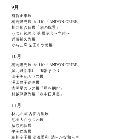
9月
有賀正季展
穂高隆児展 the 11th「ANDYOUORIBE」
川西知沙個展「朝の風景」
うつわ勉強会 基 展示会〜向付〜
近藤裕久陶展
からこ窯 柴田あや美展
10月
穂高隆児展 the 11th「ANDYOUORIBE」
窯元織部本店 陶器まつり
田子美紀ガラス展
澤田昌子絵画展
吉岡星ガラス展「星を掴む」
村越琢磨陶展「壺中日月長」
11月
林九郎窯 古伊万里展
池田大介うつわ展
藤原純個展
平岡仁陶展
細川令子展 清澄柔和 -清らかな和らぎ-