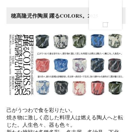
穂髙隆児作陶展 躍るCOLORS。2025
己がうつわで食を彩りたい。
焼き物に激しく恋した料理人は燃える陶人へと転
じた。人生色々、器も色々。
新たな挑戦は多種多彩。 名古屋～多治見～下北