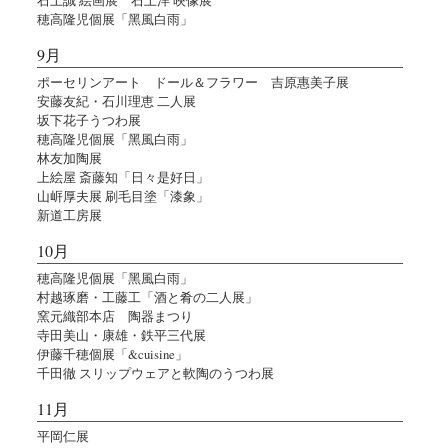
穂高隆児個展「黑風白雨」
9月
ポーセリンアート ドール＆フラワー 吉原惠美子展
安藤友紀・石川理恵 二人展
坂下花子うつわ展
穂高隆児個展「黑風白雨」
林友加陶展
上絵屋 斎藤知「日々是好日」
山㟁厚夫展 刷毛目塗「漆象」
新道工房展
10月
穂高隆児個展「黑風白雨」
村越琢磨・工藤工「酒と肴の二人展」
窯元織部本店 陶器まつり
寺田美山・康雄・鉄平三代展
伊藤千穂個展「&cuisine」
千田徹 スリップウェアと軟陶のうつわ展
11月
平岡仁展