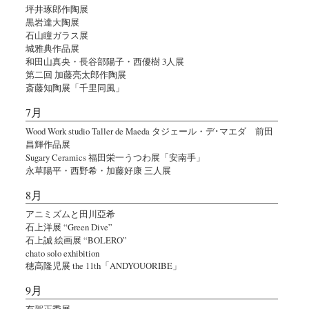
坪井琢郎作陶展
黒岩達大陶展
石山瞳ガラス展
城雅典作品展
和田山真央・長谷部陽子・西優樹 3人展
第二回 加藤亮太郎作陶展
斎藤知陶展「千里同風」
7月
Wood Work studio Taller de Maeda タジェール・デ･マエダ 前田
昌輝作品展
Sugary Ceramics 福田栄一うつわ展「安南手」
永草陽平・西野希・加藤好康 三人展
8月
アニミズムと田川亞希
石上洋展 “Green Dive”
石上誠 絵画展 “BOLERO”
chato solo exhibition
穂高隆児展 the 11th「ANDYOUORIBE」
9月
有賀正季展