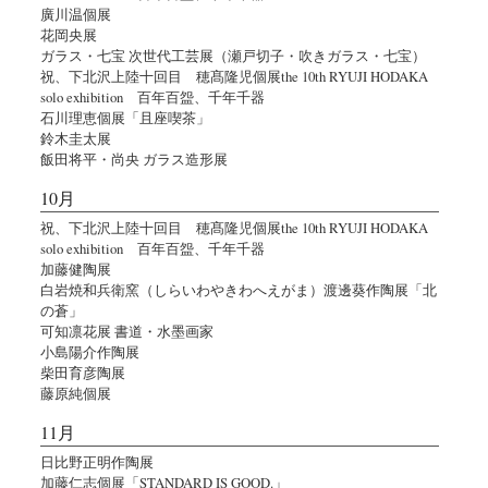
廣川温個展
花岡央展
ガラス・七宝 次世代工芸展（瀬戸切子・吹きガラス・七宝）
祝、下北沢上陸十回目 穂髙隆児個展the 10th RYUJI HODAKA
solo exhibition 百年百盌、千年千器
石川理恵個展「且座喫茶」
鈴木圭太展
飯田将平・尚央 ガラス造形展
10月
祝、下北沢上陸十回目 穂髙隆児個展the 10th RYUJI HODAKA
solo exhibition 百年百盌、千年千器
加藤健陶展
白岩焼和兵衛窯（しらいわやきわへえがま）渡邊葵作陶展「北
の蒼」
可知凛花展 書道・水墨画家
小島陽介作陶展
柴田育彦陶展
藤原純個展
11月
日比野正明作陶展
加藤仁志個展「STANDARD IS GOOD.」