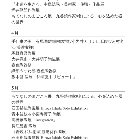
『永遠を生きる』中島法晃（美術家・住職）作品展
坪井琢郎作陶展
もてなしのまごころ展 九谷焼作家9名による、心を込めた器
の世界
4月
手仕事の美 有馬国雄(前橋友禅)/小岩井カリナ(上田紬)/河村尚
江(美濃友禅)
馬野真吾陶展
大井寛史・大井萌子陶磁展
春色陶器祭
織部うつわ邸 春色陶器祭
阪本健 個展「鈞窯瓷トリビュート」
5月
もてなしのまごころ展 九谷焼作家9名による、心を込めた器
の世界
石田裕哉陶磁展 Hiroya Ishida Solo Exhibition
青木益枝＆小栗寿賀子 陶展
高橋燎陶展「integration」
長江惣吉 陶展
白岩焼 和兵衛窯 渡邊葵作陶展
石田裕哉陶磁展 Hiroya Ishida Solo Exhibition