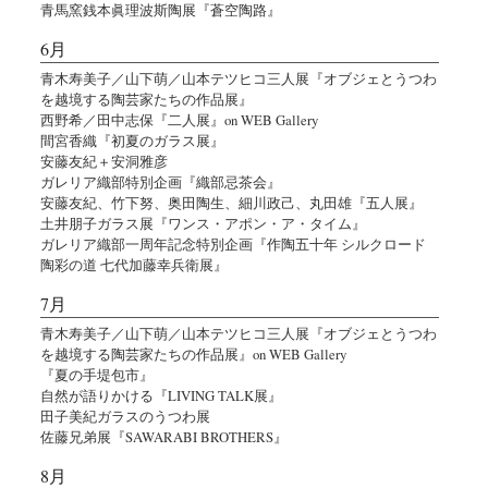
青馬窯銭本眞理波斯陶展『蒼空陶路』
6月
青木寿美子／山下萌／山本テツヒコ三人展『オブジェとうつわ
を越境する陶芸家たちの作品展』
西野希／田中志保『二人展』on WEB Gallery
間宮香織『初夏のガラス展』
安藤友紀＋安洞雅彦
ガレリア織部特別企画『織部忌茶会』
安藤友紀、竹下努、奥田陶生、細川政己、丸田雄『五人展』
土井朋子ガラス展『ワンス・アポン・ア・タイム』
ガレリア織部一周年記念特別企画『作陶五十年 シルクロード
陶彩の道 七代加藤幸兵衛展』
7月
青木寿美子／山下萌／山本テツヒコ三人展『オブジェとうつわ
を越境する陶芸家たちの作品展』on WEB Gallery
『夏の手堤包市』
自然が語りかける『LIVING TALK展』
田子美紀ガラスのうつわ展
佐藤兄弟展『SAWARABI BROTHERS』
8月