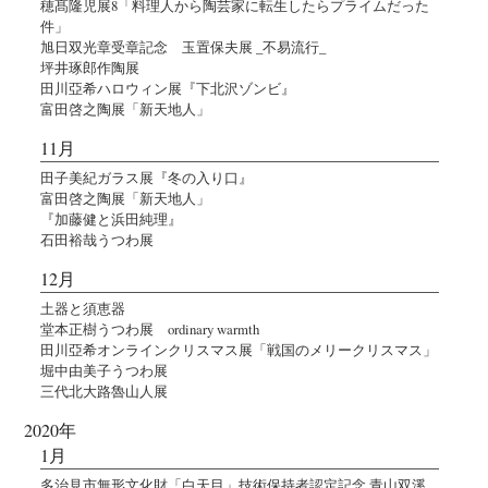
穂髙隆児展8「料理人から陶芸家に転生したらプライムだった
件」
旭日双光章受章記念 玉置保夫展 _不易流行_
坪井琢郎作陶展
田川亞希ハロウィン展『下北沢ゾンビ』
富田啓之陶展「新天地人」
11月
田子美紀ガラス展『冬の入り口』
富田啓之陶展「新天地人」
『加藤健と浜田純理』
石田裕哉うつわ展
12月
土器と須恵器
堂本正樹うつわ展 ordinary warmth
田川亞希オンラインクリスマス展「戦国のメリークリスマス」
堀中由美子うつわ展
三代北大路魯山人展
2020年
1月
多治見市無形文化財「白天目」技術保持者認定記念 青山双溪