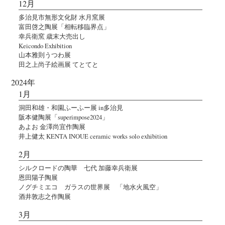
12月
多治見市無形文化財 水月窯展
富田啓之陶展「相転移臨界点」
幸兵衛窯 歳末大売出し
Keicondo Exhibition
山本雅則うつわ展
田之上尚子絵画展 てとてと
2024年
1月
洞田和雄・和園ふーふー展 in多治見
阪本健陶展「superimpose2024」
あよお 金澤尚宜作陶展
井上健太 KENTA INOUE ceramic works solo exhibition
2月
シルクロードの陶華 七代 加藤幸兵衛展
恩田陽子陶展
ノグチミエコ ガラスの世界展 「地水火風空」
酒井敦志之作陶展
3月