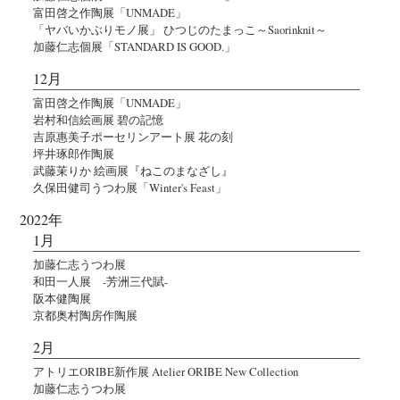
富田啓之作陶展「UNMADE」
「ヤバいかぶりモノ展」 ひつじのたまっこ～Saorinknit～
加藤仁志個展「STANDARD IS GOOD.」
12月
富田啓之作陶展「UNMADE」
岩村和信絵画展 碧の記憶
吉原惠美子ポーセリンアート展 花の刻
坪井琢郎作陶展
武藤茉りか 絵画展『ねこのまなざし』
久保田健司うつわ展「Winter's Feast」
2022年
1月
加藤仁志うつわ展
和田一人展 -芳洲三代賦-
阪本健陶展
京都奥村陶房作陶展
2月
アトリエORIBE新作展 Atelier ORIBE New Collection
加藤仁志うつわ展