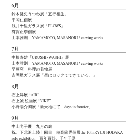
6月
鈴木健史うつわ展「五行相生」
平岡仁個展
浅井千里ガラス展「FLOWS」
有賀正季個展
山本雅則｜YAMAMOTO, MASANORI / carving works
7月
中根寿雄『URUSHI×WASHI』展
山本雅則｜YAMAMOTO, MASANORI / carving works
早蕨窯 料理の着物展
吉岡星ガラス展「星はロックでできている。」
8月
石上洋展 “AIR”
石上誠 絵画展 “NIKE”
小野陽介陶展「新天地にて − days in frontier」
9月
中山尚子展 九月の庭
祝、下北沢上陸十回目 穂髙隆児個展the 10th RYUJI HODAKA
solo exhibition 百年百盌、千年千器