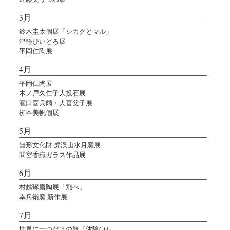
3月
鈴木圭太個展「シカクとマル」
津軽びいどろ展
平岡仁陶展
4月
平岡仁陶展
木ノ戸久仁子大投石展
瀧口喜兵爾・大喜父子展
栁本美帆個展
5月
無形文化財 虎渓山水月窯展
間宮香織ガラス作品展
6月
村越琢磨陶展「飛べ」
幸兵衛窯 新作展
7月
世界に一つだけの器『体験GO』