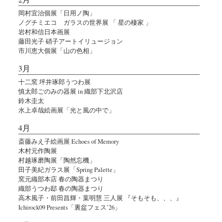
岡村宜治個展「日用ノ陶」
ノグチミエコ ガラスの世界展 「 星の棲家 」
岩村和信日本画展
藤田光子 硝子アートイリュージョン
市川恵大個展「山の色相」
3月
十二窯 坪井琢郎うつわ展
慎太郎ごのみの器展 in 織部下北沢店
鈴木圭太
水上卓哉絵画展「光と風の中で」
4月
斎藤みえ子絵画展 Echoes of Memory
木村元作陶展
村越琢磨陶展「陶然忘機」
田子美紀ガラス展「Spring Palette」
窯元織部本店 春の陶器まつり
織部うつわ邸 春の陶器まつり
高木風子・前田昌輝・葉明慧 三人展 『そもそも、、、』
Ichirock09 Presents「裏盆フェス’26」