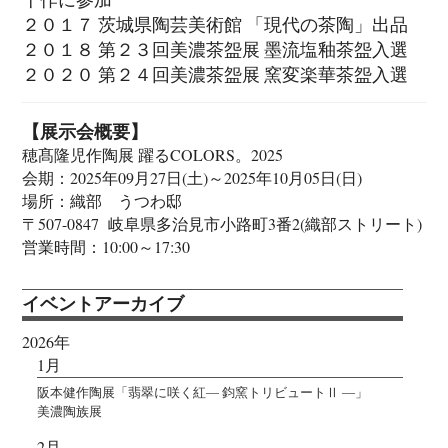
２０１７ 茨城県陶芸美術館 「現代の茶陶」出品
２０１８ 第２３回美濃茶盌展 墨流塩釉茶盌入選
２０２０ 第２４回美濃茶盌展 窯変楽華茶盌入選
【展示会概要】
穂髙隆児作陶展 躍るCOLORS。2025
会期：2025年09月27日(土)～2025年10月05日(日)
場所：織部 うつわ邸
〒507-0847 岐阜県多治見市小路町3番2(織部ストリート)
営業時間：10:00～17:30
イベントアーカイブ
2026年
1月
阪本健作陶展「翡翠に咲く紅― 鈞窯トリビュートⅡ ―」
美濃陶族展
2月