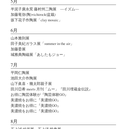
5月
半泥子廣永窯 藤村州二陶展 ―イズム―
加藤竜弥(陶)×ichirock(盆栽)
坂下花子作陶展「clay mosaic」
6月
山本雅則展
田子美紀ガラス展「summer in the air」
加藤委展
城雅典陶磁展「あしたもジョー」
7月
平岡仁陶展
池田大介作陶展
山下眞喜・幾太郎親子展
田川亞希 meets 月刊「ムー」『田川埋蔵金伝説』
お得に陶芸体験が『陶芸体験GO』
美濃焼をお得に『美濃焼GO』
美濃焼をお得に『美濃焼GO』
美濃焼をお得に『美濃焼GO』
8月
石上誠 絵画展 石上洋 映像展