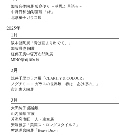
加藤音作陶展 薮庭便り －草思ふ 草語る－
中野日和 油彩画展 「縁」
北形槙子ガラス展
2025年
1月
阪本健陶展「青は藍より出でて、」
加藤摑也 陶展
紅傳工房中塚万次郎陶展
MINO茶碗100+展
2月
浅井千里ガラス展「CLARITY & COLOUR」
ノグチミエコ ガラスの世界展「春は、あけぼの。」
市川恵大陶展
3月
太田純子 籐編展
山内溪華 書展
芳洲窯 和田一人・凌空展
安洞雅彦「美濃ストロングスタイル２」
村越琢磨陶展「Heavy Duty」