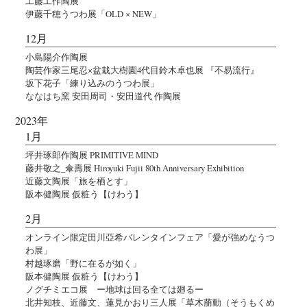
工藤工作陶展
伊藤千穂うつわ展「OLD × NEW」
12月
小島陽介作陶展
陶芸作家三尾忍×盆栽大樹園4代目鈴木卓也展 『不易流行』
坂下花子「練り込みのうつわ展」
ななはち窯 安田周司・安田道代 作陶展
2023年
1月
坪井琢郎作陶展 PRIMITIVE MIND
藤井敬之_傘壽展 Hiroyuki Fujii 80th Anniversary Exhibition
近藤文陶展「旅を栖とす」
阪本健陶展 仮粧う【けわう】
2月
オンライン限定田川亞希バレンタインフェア「愛が強めなうつ
わ展」
村越琢磨「野に在るが如く」
阪本健陶展 仮粧う【けわう】
ノグチミエコ展 ー地球は回る全ては廻るー
北井知枝、近藤文、蓮見かおり三人展「草木萠動（そうもくめ