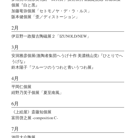
個展『白と黒』
加藤竜弥個展「セトモノヤ・デ・ラ・ルス」
阪本健個展「歪／ディストーション」
2月
伊豆野一政擬古陶磁展２「IZUNOLD/NEW」
3月
安洞雅彦個展(激陶者集団へうげ十作 美濃桃山党)『ひとりでへ
うげな』
鈴木陽子『フルーツのうつわと青いうつわ展』
4月
平岡仁個展
紺野乃芙子個展「夏至南風」
6月
《上絵屋》斎藤知個展
富田啓之展 -composition C-
7月
池田大介陶展