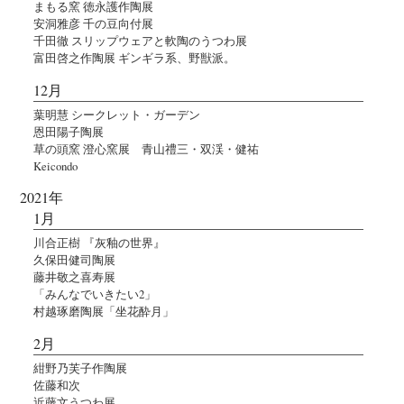
まもる窯 徳永護作陶展
安洞雅彦 千の豆向付展
千田徹 スリップウェアと軟陶のうつわ展
富田啓之作陶展 ギンギラ系、野獣派。
12月
葉明慧 シークレット・ガーデン
恩田陽子陶展
草の頭窯 澄心窯展 青山禮三・双渓・健祐
Keicondo
2021年
1月
川合正樹 『灰釉の世界』
久保田健司陶展
藤井敬之喜寿展
「みんなでいきたい2」
村越琢磨陶展「坐花酔月」
2月
紺野乃芙子作陶展
佐藤和次
近藤文うつわ展