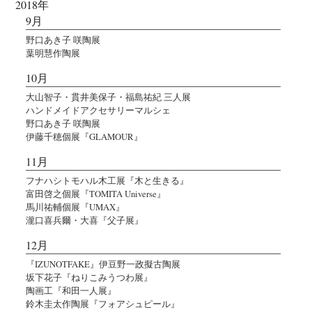
2018年
9月
野口あき子 咲陶展
葉明慧作陶展
10月
大山智子・貫井美保子・福島祐紀 三人展
ハンドメイドアクセサリーマルシェ
野口あき子 咲陶展
伊藤千穂個展『GLAMOUR』
11月
フナハシトモハル木工展『木と生きる』
富田啓之個展『TOMITA Universe』
馬川祐輔個展『UMAX』
瀧口喜兵爾・大喜『父子展』
12月
『IZUNOTFAKE』伊豆野一政擬古陶展
坂下花子『ねりこみうつわ展』
陶画工『和田一人展』
鈴木圭太作陶展『フォアシュピール』