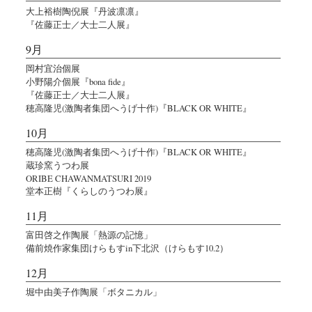
大上裕樹陶倪展『丹波凛凛』
『佐藤正士／大士二人展』
9月
岡村宜治個展
小野陽介個展『bona fide』
『佐藤正士／大士二人展』
穂高隆児(激陶者集団へうげ十作)『BLACK OR WHITE』
10月
穂高隆児(激陶者集団へうげ十作)『BLACK OR WHITE』
蔵珍窯うつわ展
ORIBE CHAWANMATSURI 2019
堂本正樹『くらしのうつわ展』
11月
富田啓之作陶展「熱源の記憶」
備前焼作家集団けらもすin下北沢（けらもす10.2）
12月
堀中由美子作陶展「ボタニカル」