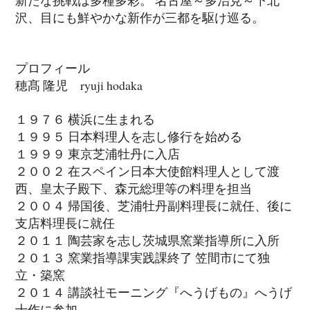
沢、目にも鮮やかな新作が三都を駆け巡る。
プロフィール
穂髙 隆児 ryuji hodaka
１９７６ 横浜に生まれる
１９９５ 日本料理人を志し修行を始める
１９９９ 東京芝浦牡丹に入店
２００２ 在スペイン日本大使館料理人として渡
西、皇太子殿下、森元総理等の料理を担当
２００４ 帰国後、芝浦牡丹副料理長に就任、後に
支店料理長に就任
２０１１ 陶芸家を志し茨城県窯業指導所に入所
２０１３ 窯業指導課実践課終了 笠間市にて独
立・築窯
２０１４ 講談社モーニング『へうげもの』へうげ
十作に参加