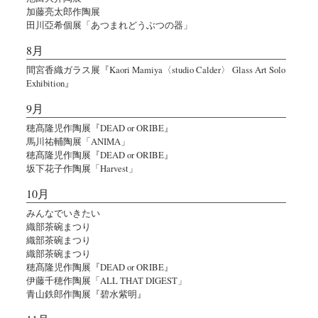
加藤亮太郎作陶展
田川亞希個展「あつまれどうぶつの器」
8月
間宮香織ガラス展『Kaori Mamiya〈studio Calder〉 Glass Art Solo
Exhibition』
9月
穂髙隆児作陶展『DEAD or ORIBE』
馬川祐輔陶展「ANIMA」
穂髙隆児作陶展『DEAD or ORIBE』
坂下花子作陶展「Harvest」
10月
みんなでいきたい
織部茶碗まつり
織部茶碗まつり
織部茶碗まつり
穂髙隆児作陶展『DEAD or ORIBE』
伊藤千穂作陶展「ALL THAT DIGEST」
青山鉄郎作陶展『碧水紫明』