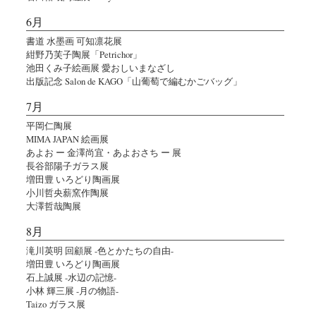
6月
書道 水墨画 可知凛花展
紺野乃芙子陶展「Petrichor」
池田くみ子絵画展 愛おしいまなざし
出版記念 Salon de KAGO「山葡萄で編むかごバッグ」
7月
平岡仁陶展
MIMA JAPAN 絵画展
あよお ー 金澤尚宜・あよおさち ー 展
長谷部陽子ガラス展
増田豊 いろどり陶画展
小川哲央薪窯作陶展
大澤哲哉陶展
8月
滝川英明 回顧展 -色とかたちの自由-
増田豊 いろどり陶画展
石上誠展 -水辺の記憶-
小林 輝三展 -月の物語-
Taizo ガラス展