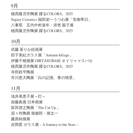
9月
穂髙隆児作陶展 躍るCOLORS。2025
Sugary Ceramics 福田栄一うつわ展「安南寧日」
八事窯 五代中村道年・崇壱 親子展
穂髙隆児作陶展 躍るCOLORS。2025
10月
武藤 茉りか絵画展
田子美紀ガラス展「Autumn foliage」
伊藤千穂個展 OIRYÁSUBASE オイリャァスバセ
穂髙隆児作陶展 躍るCOLORS。2025
寺田鉄平陶展
市川恵大陶展「白の記憶、青の情景」
11月
浅井美恵子展～灯～
加藤眞惠 日本画展
富田啓之陶展「The Cut Up.」
泥々作陶展 堀俊郎・堀太一
藤原純個展
吉岡星 ガラス展 – A Journey to the Stars –