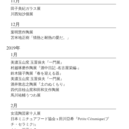
11月
田子美紀ガラス展
川西知沙個展
12月
葉明慧作陶展
苫米地正樹「情熱と耐熱の愛だ。」
2019年
1月
美濃玉山窯 玉置保夫『一門展』
村越琢磨作陶展『酒中日記 -名古屋栄編-』
鈴木陽子陶展『春を迎える器』
美濃玉山窯 玉置保夫『一門展』
酒井敦志之陶展『土のぬくもり』
四代目桂山窯和田和文作陶展
馬川祐輔うつわ展
2月
女流陶芸家十人展
日本ミニチュアフード協会 x 田川亞希『Petite Céramique(プ
チ・セラミク)』