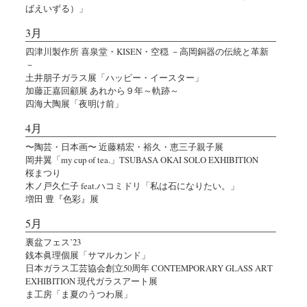
ばえいずる）」
3月
四津川製作所 喜泉堂・KISEN・空穏 －高岡銅器の伝統と革新
－
土井朋子ガラス展「ハッピー・イースター」
加藤正嘉回顧展 あれから９年～軌跡～
四海大陶展「夜明け前」
4月
〜陶芸・日本画〜 近藤精宏・裕久・恵三子親子展
岡井翼「my cup of tea.」TSUBASA OKAI SOLO EXHIBITION
桜まつり
木ノ戸久仁子 feat.ハコミドリ「私は石になりたい。」
増田 豊『色彩』展
5月
裏盆フェス’23
銭本眞理個展「サマルカンド」
日本ガラス工芸協会創立50周年 CONTEMPORARY GLASS ART
EXHIBITION 現代ガラスアート展
ま工房「ま夏のうつわ展」