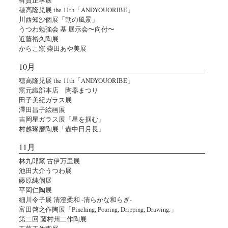
穂高隆児展 the 11th「ANDYOUORIBE」
川西知沙個展「朝の風景」
うつわ勉強会 基 展示会〜向付〜
近藤裕久陶展
からこ窯 柴田あや美展
10月
穂高隆児展 the 11th「ANDYOUORIBE」
窯元織部本店 陶器まつり
田子美紀ガラス展
澤田昌子絵画展
吉岡星ガラス展「星を掴む」
村越琢磨陶展「壺中日月長」
11月
林九郎窯 古伊万里展
池田大介うつわ展
藤原純個展
平岡仁陶展
細川令子展 清澄柔和 -清らかな和らぎ-
富田啓之作陶展「Pinching, Pouring, Dripping, Drawing.」
第二回 藤村州二作陶展