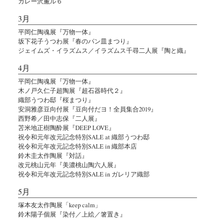
カレー沢薫ル６
3月
平岡仁陶魂展『万物一体』
坂下花子うつわ展『春のパン皿まつり』
ジェイムズ・イラズムス／イラズムス千尋二人展『陶と織』
4月
平岡仁陶魂展『万物一体』
木ノ戸久仁子超陶展『超石器時代２』
織部うつわ邸『桜まつり』
安洞雅彦豆向付展『豆向付だヨ！全員集合2019』
西野希／田中志保『二人展』
苫米地正樹陶酔展『DEEP LOVE』
祝令和元年改元記念特別SALE at 織部うつわ邸
祝令和元年改元記念特別SALE in 織部本店
鈴木圭太作陶展『対話』
改元桃山元年『美濃桃山陶六人展』
祝令和元年改元記念特別SALE in ガレリア織部
5月
塚本友太作陶展「keep calm」
鈴木陽子個展『染付／上絵／箸置き』