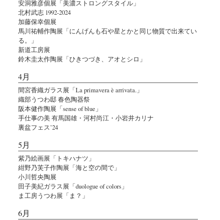
安洞雅彦個展「美濃ストロングスタイル」
北村武志 1992-2024
加藤保幸個展
馬川祐輔作陶展「にんげんも石や星とかと同じ物質で出来てい
る。」
新道工房展
鈴木圭太作陶展「ひきつづき、アオとシロ」
4月
間宮香織ガラス展「La primavera è arrivata.」
織部うつわ邸 春色陶器祭
阪本健作陶展「sense of blue」
手仕事の美 有馬国雄・河村尚江・小岩井カリナ
裏盆フェス’24
5月
紫乃絵画展「トキハナツ」
紺野乃芙子作陶展「海と空の間で」
小川哲央陶展
田子美紀ガラス展「duologue of colors」
ま工房うつわ展「ま？」
6月