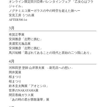
オンライン限定田川亞希バレンタインフェア 「乙女心はフラ
ジャイル」
ノグチミエコ展ーガラスの中の時空を超えた旅へー
安見工房 うつわ展
AFTER500.1st
3月
有賀正季展
安洞雅彦「志野に挑む」
美濃窯元逸品展
安洞雅彦「志野に挑む」
馬川祐輔「選ばれてあることの現代と原始の二つ我にあり」
4月
河和田塗 塗師 山岸厚夫展 - 刷毛目への想い -
岡井翼展
桜まつり
桜まつり
鈴木圭太陶展「アオとシロ」
世界のNAKAYAMA展
間宮香織ガラス展
「あの時の君が唇散蓮華」展