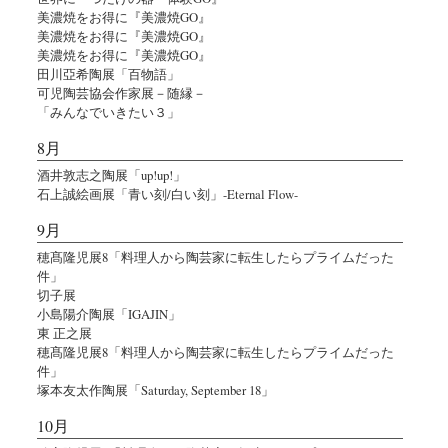
美濃焼をお得に『美濃焼GO』
美濃焼をお得に『美濃焼GO』
美濃焼をお得に『美濃焼GO』
田川亞希陶展「百物語」
可児陶芸協会作家展－随縁－
「みんなでいきたい３」
8月
酒井敦志之陶展「up!up!」
石上誠絵画展「青い刻/白い刻」-Eternal Flow-
9月
穂髙隆児展8「料理人から陶芸家に転生したらプライムだった
件」
切子展
小島陽介陶展「IGAJIN」
東 正之展
穂髙隆児展8「料理人から陶芸家に転生したらプライムだった
件」
塚本友太作陶展「Saturday, September 18」
10月