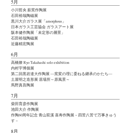
5月
小川哲央 薪窯作陶展
石田裕哉陶磁展
黒川大介ガラス展「amorphous」
日本ガラス工芸協会 ガラスアート展
阪本健作陶展「未定形の層景」
石田裕哉陶磁展
近藤精宏陶展
6月
高橋燎 Ryo Takahashi solo exhibition
内村宇博個展
第二回黒岩達大作陶展 ―窯変の理に委ねる継承のかたち―
土屋明之造形展 居場所～原風景～
馬野真吾陶展
7月
柴田育彦作陶展
池田大介 作陶展
作陶60周年記念 青山双溪 喜寿作陶展－四苦八苦で万事きゅう
す－
8月