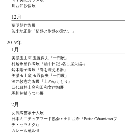
川西知沙個展
12月
葉明慧作陶展
苫米地正樹「情熱と耐熱の愛だ。」
2019年
1月
美濃玉山窯 玉置保夫『一門展』
村越琢磨作陶展『酒中日記 -名古屋栄編-』
鈴木陽子陶展『春を迎える器』
美濃玉山窯 玉置保夫『一門展』
酒井敦志之陶展『土のぬくもり』
四代目桂山窯和田和文作陶展
馬川祐輔うつわ展
2月
女流陶芸家十人展
日本ミニチュアフード協会 x 田川亞希『Petite Céramique(プ
チ・セラミク)』
カレー沢薫ル６