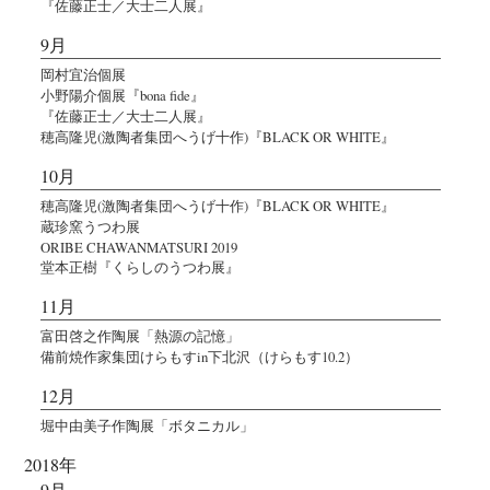
『佐藤正士／大士二人展』
9月
岡村宜治個展
小野陽介個展『bona fide』
『佐藤正士／大士二人展』
穂高隆児(激陶者集団へうげ十作)『BLACK OR WHITE』
10月
穂高隆児(激陶者集団へうげ十作)『BLACK OR WHITE』
蔵珍窯うつわ展
ORIBE CHAWANMATSURI 2019
堂本正樹『くらしのうつわ展』
11月
富田啓之作陶展「熱源の記憶」
備前焼作家集団けらもすin下北沢（けらもす10.2）
12月
堀中由美子作陶展「ボタニカル」
2018年
9月