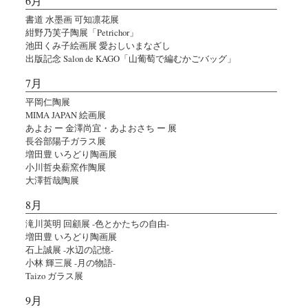
6月
書道 水墨画 可知凛花展
紺野乃芙子陶展「Petrichor」
池田くみ子絵画展 愛おしいまなざし
出版記念 Salon de KAGO「山葡萄で編むかごバッグ」
7月
平岡仁陶展
MIMA JAPAN 絵画展
あよお ー 金澤尚宜・あよおさち ー 展
長谷部陽子ガラス展
増田豊 いろどり陶画展
小川哲央薪窯作陶展
大澤哲哉陶展
8月
滝川英明 回顧展 -色とかたちの自由-
増田豊 いろどり陶画展
石上誠展 -水辺の記憶-
小林 輝三展 -月の物語-
Taizo ガラス展
9月