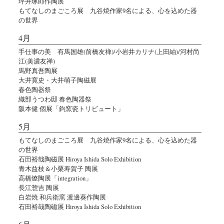
坪井琢郎作陶展
もてなしのまごころ展 九谷焼作家9名による、心を込めた器
の世界
4月
手仕事の美 有馬国雄(前橋友禅)/小岩井カリナ(上田紬)/河村尚
江(美濃友禅)
馬野真吾陶展
大井寛史・大井萌子陶磁展
春色陶器祭
織部うつわ邸 春色陶器祭
阪本健 個展「鈞窯瓷トリビュート」
5月
もてなしのまごころ展 九谷焼作家9名による、心を込めた器
の世界
石田裕哉陶磁展 Hiroya Ishida Solo Exhibition
青木益枝＆小栗寿賀子 陶展
高橋燎陶展「integration」
長江惣吉 陶展
白岩焼 和兵衛窯 渡邊葵作陶展
石田裕哉陶磁展 Hiroya Ishida Solo Exhibition