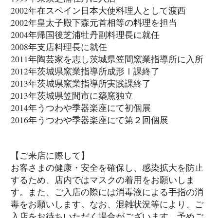
2002年在スペイン日本大使料理人として渡西
2002年皇太子殿下森元首相等の料理を担当
2004年帰国後芝浦牡丹副料理長に就任
2008年支店料理長に就任
2011年陶芸家を志し茨城県笠間窯業指導所に入所
2012年茨城県窯業指導所成形Ⅰ課終了
2013年茨城県窯業指導所実践課終了
2013年茨城県笠間市に築窯独立
2014年うつわや季器楽座にて初個展
2016年うつわや季器楽座にて第２回個展
【ご来店に際して】
お客さまの健康・安全を確保し、感染拡大を防止
するため、店内ではマスクの着用をお願いしま
す。また、ご入店の際には消毒液による手指の消
毒をお願いします。なお、混雑状況等により、ご
入店をお待ちいただく場合がございます。予めご