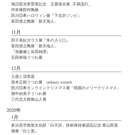
旭日双光章受章記念 玉置保夫展 _不易流行_
坪井琢郎作陶展
田川亞希ハロウィン展『下北沢ゾンビ』
富田啓之陶展「新天地人」
11月
田子美紀ガラス展『冬の入り口』
富田啓之陶展「新天地人」
『加藤健と浜田純理』
石田裕哉うつわ展
12月
土器と須恵器
堂本正樹うつわ展 ordinary warmth
田川亞希オンラインクリスマス展「戦国のメリークリスマス」
堀中由美子うつわ展
三代北大路魯山人展
2020年
1月
多治見市無形文化財「白天目」技術保持者認定記念 青山双溪
個展『白と黒』