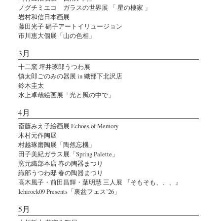
ノグチミエコ ガラスの世界展 「 星の棲家 」
岩村和信日本画展
藤田光子 硝子アートイリュージョン
市川恵大個展「山の色相」
3月
十二窯 坪井琢郎うつわ展
慎太郎ごのみの器展 in 織部下北沢店
鈴木圭太
水上卓哉絵画展「光と風の中で」
4月
斎藤みえ子絵画展 Echoes of Memory
木村元作陶展
村越琢磨陶展「陶然忘機」
田子美紀ガラス展「Spring Palette」
窯元織部本店 春の陶器まつり
織部うつわ邸 春の陶器まつり
高木風子・前田昌輝・葉明慧 三人展 『そもそも、、、』
Ichirock09 Presents「裏盆フェス’26」
5月