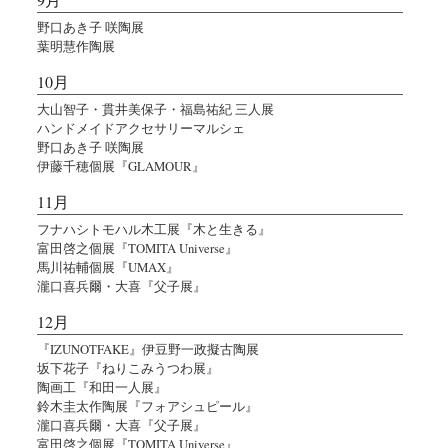
野口あき子 咲陶展
葉明慧作陶展
10月
大山智子・貫井美保子・福島祐紀 三人展
ハンドメイドアクセサリーマルシェ
野口あき子 咲陶展
伊藤千穂個展『GLAMOUR』
11月
フナハシトモハル木工展『木と生きる』
富田啓之個展『TOMITA Universe』
馬川祐輔個展『UMAX』
瀧口喜兵爾・大喜『父子展』
12月
『IZUNOTFAKE』伊豆野一政擬古陶展
坂下花子『ねりこみうつわ展』
陶画工『和田一人展』
鈴木圭太作陶展『フォアシュピール』
瀧口喜兵爾・大喜『父子展』
富田啓之個展『TOMITA Universe』