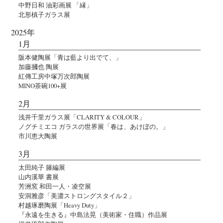
中野日和 油彩画展 「縁」
北形槙子ガラス展
2025年
1月
阪本健陶展「青は藍より出でて、」
加藤摑也 陶展
紅傳工房中塚万次郎陶展
MINO茶碗100+展
2月
浅井千里ガラス展「CLARITY & COLOUR」
ノグチミエコ ガラスの世界展「春は、あけぼの。」
市川恵大陶展
3月
太田純子 籐編展
山内溪華 書展
芳洲窯 和田一人・凌空展
安洞雅彦「美濃ストロングスタイル２」
村越琢磨陶展「Heavy Duty」
『永遠を生きる』中島法晃（美術家・住職）作品展