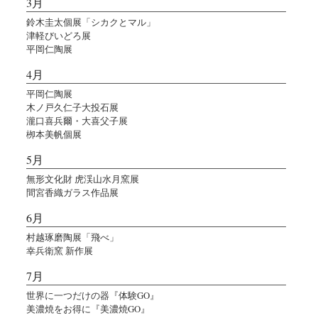
3月
鈴木圭太個展「シカクとマル」
津軽びいどろ展
平岡仁陶展
4月
平岡仁陶展
木ノ戸久仁子大投石展
瀧口喜兵爾・大喜父子展
栁本美帆個展
5月
無形文化財 虎渓山水月窯展
間宮香織ガラス作品展
6月
村越琢磨陶展「飛べ」
幸兵衛窯 新作展
7月
世界に一つだけの器『体験GO』
美濃焼をお得に『美濃焼GO』