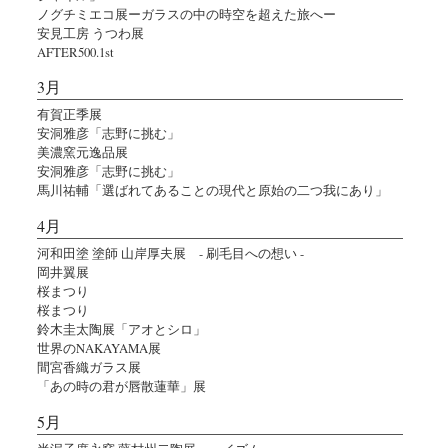
ノグチミエコ展ーガラスの中の時空を超えた旅へー
安見工房 うつわ展
AFTER500.1st
3月
有賀正季展
安洞雅彦「志野に挑む」
美濃窯元逸品展
安洞雅彦「志野に挑む」
馬川祐輔「選ばれてあることの現代と原始の二つ我にあり」
4月
河和田塗 塗師 山岸厚夫展 - 刷毛目への想い -
岡井翼展
桜まつり
桜まつり
鈴木圭太陶展「アオとシロ」
世界のNAKAYAMA展
間宮香織ガラス展
「あの時の君が唇散蓮華」展
5月