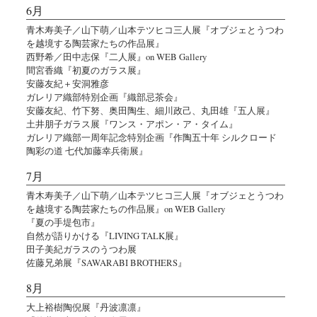
6月
青木寿美子／山下萌／山本テツヒコ三人展『オブジェとうつわ
を越境する陶芸家たちの作品展』
西野希／田中志保『二人展』on WEB Gallery
間宮香織『初夏のガラス展』
安藤友紀＋安洞雅彦
ガレリア織部特別企画『織部忌茶会』
安藤友紀、竹下努、奥田陶生、細川政己、丸田雄『五人展』
土井朋子ガラス展『ワンス・アポン・ア・タイム』
ガレリア織部一周年記念特別企画『作陶五十年 シルクロード
陶彩の道 七代加藤幸兵衛展』
7月
青木寿美子／山下萌／山本テツヒコ三人展『オブジェとうつわ
を越境する陶芸家たちの作品展』on WEB Gallery
『夏の手堤包市』
自然が語りかける『LIVING TALK展』
田子美紀ガラスのうつわ展
佐藤兄弟展『SAWARABI BROTHERS』
8月
大上裕樹陶倪展『丹波凛凛』