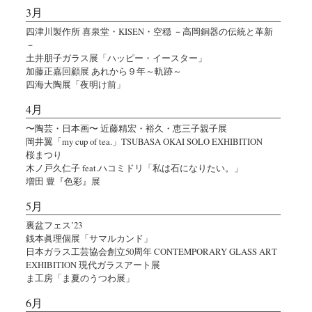
3月
四津川製作所 喜泉堂・KISEN・空穏 －高岡銅器の伝統と革新
－
土井朋子ガラス展「ハッピー・イースター」
加藤正嘉回顧展 あれから９年～軌跡～
四海大陶展「夜明け前」
4月
〜陶芸・日本画〜 近藤精宏・裕久・恵三子親子展
岡井翼「my cup of tea.」TSUBASA OKAI SOLO EXHIBITION
桜まつり
木ノ戸久仁子 feat.ハコミドリ「私は石になりたい。」
増田 豊『色彩』展
5月
裏盆フェス’23
銭本眞理個展「サマルカンド」
日本ガラス工芸協会創立50周年 CONTEMPORARY GLASS ART
EXHIBITION 現代ガラスアート展
ま工房「ま夏のうつわ展」
6月