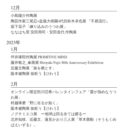
12月
小島陽介作陶展
陶芸作家三尾忍×盆栽大樹園4代目鈴木卓也展 『不易流行』
坂下花子「練り込みのうつわ展」
ななはち窯 安田周司・安田道代 作陶展
2023年
1月
坪井琢郎作陶展 PRIMITIVE MIND
藤井敬之_傘壽展 Hiroyuki Fujii 80th Anniversary Exhibition
近藤文陶展「旅を栖とす」
阪本健陶展 仮粧う【けわう】
2月
オンライン限定田川亞希バレンタインフェア「愛が強めなうつ
わ展」
村越琢磨「野に在るが如く」
阪本健陶展 仮粧う【けわう】
ノグチミエコ展 ー地球は回る全ては廻るー
北井知枝、近藤文、蓮見かおり三人展「草木萠動（そうもくめ
ばえいずる）」