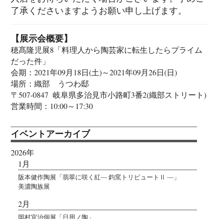
了承くださいますようお願い申し上げます。
【展示会概要】
穂髙隆児展8「料理人から陶芸家に転生したらプライム
だった件」
会期：2021年09月18日(土)～2021年09月26日(日)
場所：織部 うつわ邸
〒507-0847 岐阜県多治見市小路町3番2(織部ストリート)
営業時間：10:00～17:30
イベントアーカイブ
2026年
1月
阪本健作陶展「翡翠に咲く紅― 鈞窯トリビュートⅡ ―」
美濃陶族展
2月
岡村宜治個展「日用ノ陶」