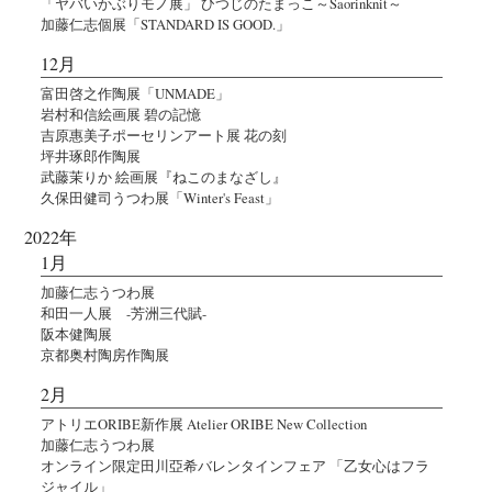
「ヤバいかぶりモノ展」 ひつじのたまっこ～Saorinknit～
加藤仁志個展「STANDARD IS GOOD.」
12月
富田啓之作陶展「UNMADE」
岩村和信絵画展 碧の記憶
吉原惠美子ポーセリンアート展 花の刻
坪井琢郎作陶展
武藤茉りか 絵画展『ねこのまなざし』
久保田健司うつわ展「Winter's Feast」
2022年
1月
加藤仁志うつわ展
和田一人展 -芳洲三代賦-
阪本健陶展
京都奥村陶房作陶展
2月
アトリエORIBE新作展 Atelier ORIBE New Collection
加藤仁志うつわ展
オンライン限定田川亞希バレンタインフェア 「乙女心はフラ
ジャイル」