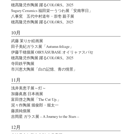
穂髙隆児作陶展 躍るCOLORS。2025
Sugary Ceramics 福田栄一うつわ展「安南寧日」
八事窯 五代中村道年・崇壱 親子展
穂髙隆児作陶展 躍るCOLORS。2025
10月
武藤 茉りか絵画展
田子美紀ガラス展「Autumn foliage」
伊藤千穂個展 OIRYÁSUBASE オイリャァスバセ
穂髙隆児作陶展 躍るCOLORS。2025
寺田鉄平陶展
市川恵大陶展「白の記憶、青の情景」
11月
浅井美恵子展～灯～
加藤眞惠 日本画展
富田啓之陶展「The Cut Up.」
泥々作陶展 堀俊郎・堀太一
藤原純個展
吉岡星 ガラス展 – A Journey to the Stars –
12月