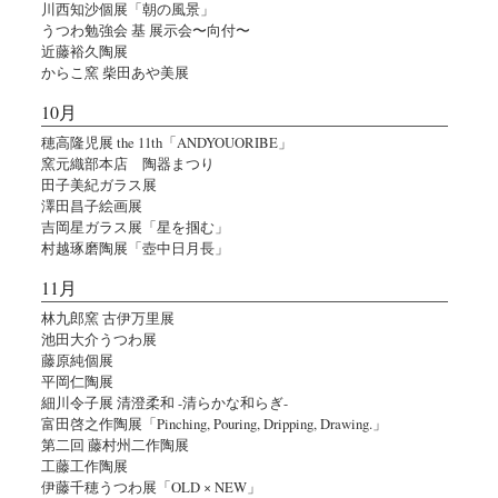
川西知沙個展「朝の風景」
うつわ勉強会 基 展示会〜向付〜
近藤裕久陶展
からこ窯 柴田あや美展
10月
穂高隆児展 the 11th「ANDYOUORIBE」
窯元織部本店 陶器まつり
田子美紀ガラス展
澤田昌子絵画展
吉岡星ガラス展「星を掴む」
村越琢磨陶展「壺中日月長」
11月
林九郎窯 古伊万里展
池田大介うつわ展
藤原純個展
平岡仁陶展
細川令子展 清澄柔和 -清らかな和らぎ-
富田啓之作陶展「Pinching, Pouring, Dripping, Drawing.」
第二回 藤村州二作陶展
工藤工作陶展
伊藤千穂うつわ展「OLD × NEW」