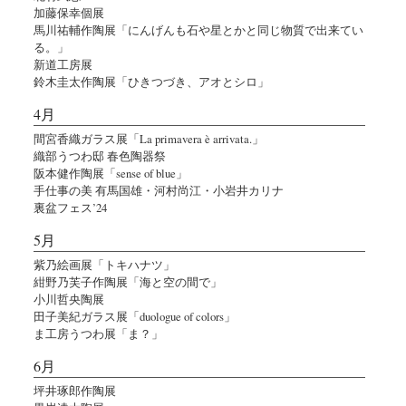
加藤保幸個展
馬川祐輔作陶展「にんげんも石や星とかと同じ物質で出来てい
る。」
新道工房展
鈴木圭太作陶展「ひきつづき、アオとシロ」
4月
間宮香織ガラス展「La primavera è arrivata.」
織部うつわ邸 春色陶器祭
阪本健作陶展「sense of blue」
手仕事の美 有馬国雄・河村尚江・小岩井カリナ
裏盆フェス’24
5月
紫乃絵画展「トキハナツ」
紺野乃芙子作陶展「海と空の間で」
小川哲央陶展
田子美紀ガラス展「duologue of colors」
ま工房うつわ展「ま？」
6月
坪井琢郎作陶展