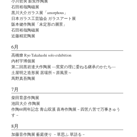
小川哲央 薪窯作陶展
石田裕哉陶磁展
黒川大介ガラス展「amorphous」
日本ガラス工芸協会 ガラスアート展
阪本健作陶展「未定形の層景」
石田裕哉陶磁展
近藤精宏陶展
6月
高橋燎 Ryo Takahashi solo exhibition
内村宇博個展
第二回黒岩達大作陶展 ―窯変の理に委ねる継承のかたち―
土屋明之造形展 居場所～原風景～
馬野真吾陶展
7月
柴田育彦作陶展
池田大介 作陶展
作陶60周年記念 青山双溪 喜寿作陶展－四苦八苦で万事きゅう
す－
8月
加藤音作陶展 薮庭便り －草思ふ 草語る－