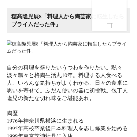
穂髙隆児展8「料理人から陶芸家に転生したら
プライムだった件」
自分の料理を盛りたいうつわを作りたい。黙々
淡々飄々と格陶生活丸10年。料理する人食べる
人。いろんな気持ちがよくわかる。日々の食卓に
思いを寄せて。ふだん使いの器に初挑戦。包丁人
隆児の新たな切れ味をご堪能あれ。
陶歴
1976年神奈川県横浜に生まれる
1995年高校卒業後日本料理人を志し修業を始める
1999年東京芝浦牡丹に入店