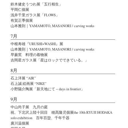
鈴木健史うつわ展「五行相生」
平岡仁個展
浅井千里ガラス展「FLOWS」
有賀正季個展
山本雅則｜YAMAMOTO, MASANORI / carving works
7月
中根寿雄『URUSHI×WASHI』展
山本雅則｜YAMAMOTO, MASANORI / carving works
早蕨窯 料理の着物展
吉岡星ガラス展「星はロックでできている。」
8月
石上洋展 “AIR”
石上誠 絵画展 “NIKE”
小野陽介陶展「新天地にて − days in frontier」
9月
中山尚子展 九月の庭
祝、下北沢上陸十回目 穂髙隆児個展the 10th RYUJI HODAKA
solo exhibition 百年百盌、千年千器
廣川温個展