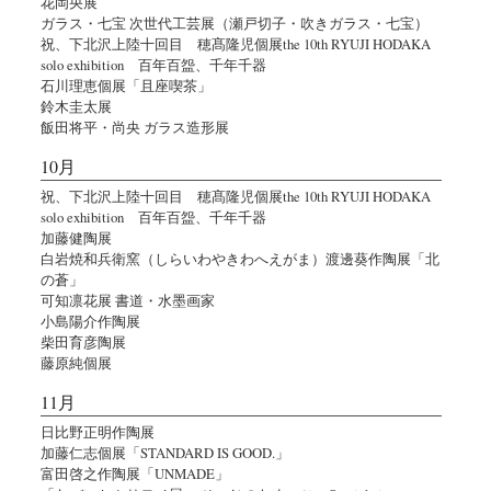
花岡央展
ガラス・七宝 次世代工芸展（瀬戸切子・吹きガラス・七宝）
祝、下北沢上陸十回目 穂髙隆児個展the 10th RYUJI HODAKA
solo exhibition 百年百盌、千年千器
石川理恵個展「且座喫茶」
鈴木圭太展
飯田将平・尚央 ガラス造形展
10月
祝、下北沢上陸十回目 穂髙隆児個展the 10th RYUJI HODAKA
solo exhibition 百年百盌、千年千器
加藤健陶展
白岩焼和兵衛窯（しらいわやきわへえがま）渡邊葵作陶展「北
の蒼」
可知凛花展 書道・水墨画家
小島陽介作陶展
柴田育彦陶展
藤原純個展
11月
日比野正明作陶展
加藤仁志個展「STANDARD IS GOOD.」
富田啓之作陶展「UNMADE」