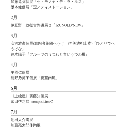
加藤竜弥個展「セトモノヤ・デ・ラ・ルス」
阪本健個展「歪／ディストーション」
2月
伊豆野一政擬古陶磁展２「IZUNOLD/NEW」
3月
安洞雅彦個展(激陶者集団へうげ十作 美濃桃山党)『ひとりでへ
うげな』
鈴木陽子『フルーツのうつわと青いうつわ展』
4月
平岡仁個展
紺野乃芙子個展「夏至南風」
6月
《上絵屋》斎藤知個展
富田啓之展 -composition C-
7月
池田大介陶展
加藤亮太郎作陶展