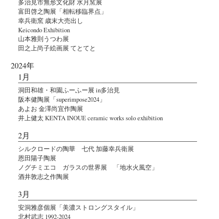
多治見市無形文化財 水月窯展
富田啓之陶展「相転移臨界点」
幸兵衛窯 歳末大売出し
Keicondo Exhibition
山本雅則うつわ展
田之上尚子絵画展 てとてと
2024年
1月
洞田和雄・和園ふーふー展 in多治見
阪本健陶展「superimpose2024」
あよお 金澤尚宜作陶展
井上健太 KENTA INOUE ceramic works solo exhibition
2月
シルクロードの陶華 七代 加藤幸兵衛展
恩田陽子陶展
ノグチミエコ ガラスの世界展 「地水火風空」
酒井敦志之作陶展
3月
安洞雅彦個展「美濃ストロングスタイル」
北村武志 1992-2024