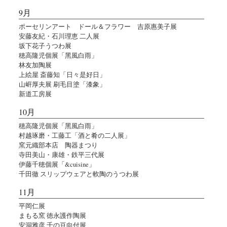
9月
ポーセリンアート ドール＆フラワー 吉原惠美子展
安藤友紀・石川理恵 二人展
坂下花子うつわ展
穂高隆児個展「黑風白雨」
林友加陶展
上絵屋 斎藤知「日々是好日」
山㟁厚夫展 刷毛目塗「漆象」
新道工房展
10月
穂高隆児個展「黑風白雨」
村越琢磨・工藤工「酒と肴の二人展」
窯元織部本店 陶器まつり
寺田美山・康雄・鉄平三代展
伊藤千穂個展「&cuisine」
千田徹 スリップウェアと軟陶のうつわ展
11月
平岡仁展
まもる窯 徳永護作陶展
安洞雅彦 千の豆向付展