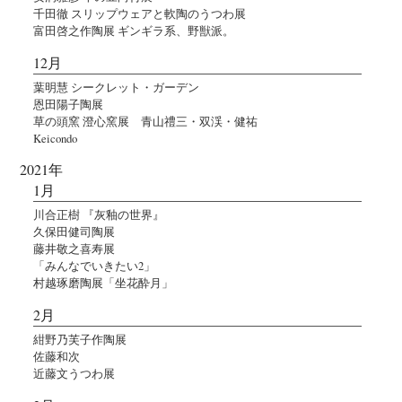
千田徹 スリップウェアと軟陶のうつわ展
富田啓之作陶展 ギンギラ系、野獣派。
12月
葉明慧 シークレット・ガーデン
恩田陽子陶展
草の頭窯 澄心窯展 青山禮三・双渓・健祐
Keicondo
2021年
1月
川合正樹 『灰釉の世界』
久保田健司陶展
藤井敬之喜寿展
「みんなでいきたい2」
村越琢磨陶展「坐花酔月」
2月
紺野乃芙子作陶展
佐藤和次
近藤文うつわ展