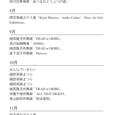
田川亞希個展「あつまれどうぶつの器」
8月
間宮香織ガラス展『Kaori Mamiya〈studio Calder〉 Glass Art Solo
Exhibition』
9月
穂髙隆児作陶展『DEAD or ORIBE』
馬川祐輔陶展「ANIMA」
穂髙隆児作陶展『DEAD or ORIBE』
坂下花子作陶展「Harvest」
10月
みんなでいきたい
織部茶碗まつり
織部茶碗まつり
織部茶碗まつり
穂髙隆児作陶展『DEAD or ORIBE』
伊藤千穂作陶展「ALL THAT DIGEST」
青山鉄郎作陶展『碧水紫明』
11月
田子美紀ガラス展