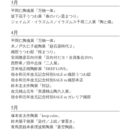
3月
平岡仁陶魂展『万物一体』
坂下花子うつわ展『春のパン皿まつり』
ジェイムズ・イラズムス／イラズムス千尋二人展『陶と織』
4月
平岡仁陶魂展『万物一体』
木ノ戸久仁子超陶展『超石器時代２』
織部うつわ邸『桜まつり』
安洞雅彦豆向付展『豆向付だヨ！全員集合2019』
西野希／田中志保『二人展』
苫米地正樹陶酔展『DEEP LOVE』
祝令和元年改元記念特別SALE at 織部うつわ邸
祝令和元年改元記念特別SALE in 織部本店
鈴木圭太作陶展『対話』
改元桃山元年『美濃桃山陶六人展』
祝令和元年改元記念特別SALE in ガレリア織部
5月
塚本友太作陶展「keep calm」
鈴木陽子個展『染付／上絵／箸置き』
青馬窯銭本眞理波斯陶展『蒼空陶路』