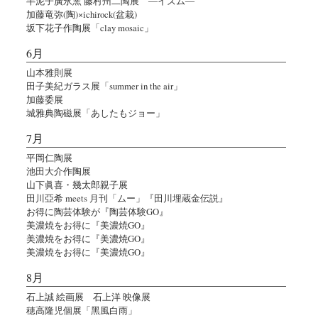
半泥子廣永窯 藤村州二陶展 ―イズム―
加藤竜弥(陶)×ichirock(盆栽)
坂下花子作陶展「clay mosaic」
6月
山本雅則展
田子美紀ガラス展「summer in the air」
加藤委展
城雅典陶磁展「あしたもジョー」
7月
平岡仁陶展
池田大介作陶展
山下眞喜・幾太郎親子展
田川亞希 meets 月刊「ムー」『田川埋蔵金伝説』
お得に陶芸体験が『陶芸体験GO』
美濃焼をお得に『美濃焼GO』
美濃焼をお得に『美濃焼GO』
美濃焼をお得に『美濃焼GO』
8月
石上誠 絵画展 石上洋 映像展
穂高隆児個展「黑風白雨」