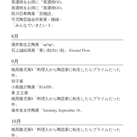
美濃焼をお得に『美濃焼GO』
美濃焼をお得に『美濃焼GO』
田川亞希陶展「百物語」
可児陶芸協会作家展－随縁－
「みんなでいきたい３」
8月
酒井敦志之陶展「up!up!」
石上誠絵画展「青い刻/白い刻」-Eternal Flow-
9月
穂髙隆児展8「料理人から陶芸家に転生したらプライムだった
件」
切子展
小島陽介陶展「IGAJIN」
東 正之展
穂髙隆児展8「料理人から陶芸家に転生したらプライムだった
件」
塚本友太作陶展「Saturday, September 18」
10月
穂髙隆児展8「料理人から陶芸家に転生したらプライムだった
件」