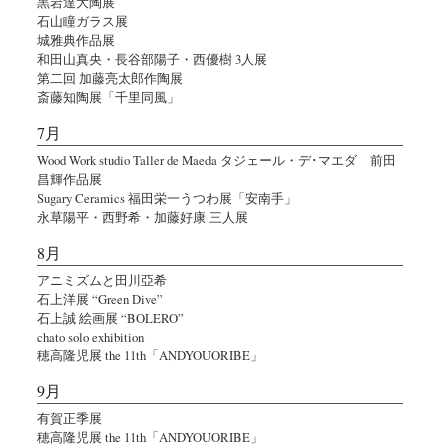
黒岩達大陶展
石山瞳ガラス展
城雅典作品展
和田山真央・長谷部陽子・西優樹 3人展
第二回 加藤亮太郎作陶展
斎藤知陶展「千里同風」
7月
Wood Work studio Taller de Maeda タジェール・デ･マエダ 前田
昌輝作品展
Sugary Ceramics 福田栄一うつわ展「安南手」
永草陽平・西野希・加藤好康 三人展
8月
アニミズムと田川亞希
石上洋展 “Green Dive”
石上誠 絵画展 “BOLERO”
chato solo exhibition
穂高隆児展 the 11th「ANDYOUORIBE」
9月
有賀正季展
穂高隆児展 the 11th「ANDYOUORIBE」