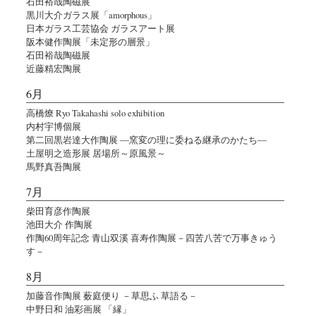
石田裕哉陶磁展
黒川大介ガラス展「amorphous」
日本ガラス工芸協会 ガラスアート展
阪本健作陶展「未定形の層景」
石田裕哉陶磁展
近藤精宏陶展
6月
高橋燎 Ryo Takahashi solo exhibition
内村宇博個展
第二回黒岩達大作陶展 ―窯変の理に委ねる継承のかたち―
土屋明之造形展 居場所～原風景～
馬野真吾陶展
7月
柴田育彦作陶展
池田大介 作陶展
作陶60周年記念 青山双溪 喜寿作陶展－四苦八苦で万事きゅう
す－
8月
加藤音作陶展 薮庭便り －草思ふ 草語る－
中野日和 油彩画展 「縁」