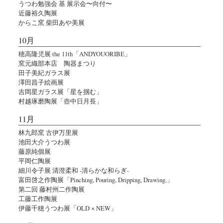
うつわ勉強会 基 展示会〜向付〜
近藤裕久陶展
からこ窯 柴田あや美展
10月
穂高隆児展 the 11th「ANDYOUORIBE」
窯元織部本店 陶器まつり
田子美紀ガラス展
澤田昌子絵画展
吉岡星ガラス展「星を掴む」
村越琢磨陶展「壺中日月長」
11月
林九郎窯 古伊万里展
池田大介うつわ展
藤原純個展
平岡仁陶展
細川令子展 清澄柔和 -清らかな和らぎ-
富田啓之作陶展「Pinching, Pouring, Dripping, Drawing.」
第二回 藤村州二作陶展
工藤工作陶展
伊藤千穂うつわ展「OLD × NEW」