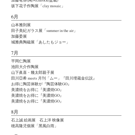
坂下花子作陶展「clay mosaic」
6月
山本雅則展
田子美紀ガラス展「summer in the air」
加藤委展
城雅典陶磁展「あしたもジョー」
7月
平岡仁陶展
池田大介作陶展
山下眞喜・幾太郎親子展
田川亞希 meets 月刊「ムー」『田川埋蔵金伝説』
お得に陶芸体験が『陶芸体験GO』
美濃焼をお得に『美濃焼GO』
美濃焼をお得に『美濃焼GO』
美濃焼をお得に『美濃焼GO』
8月
石上誠 絵画展 石上洋 映像展
穂高隆児個展「黑風白雨」