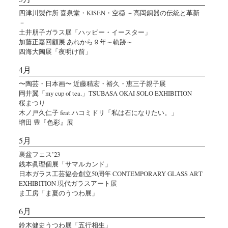
四津川製作所 喜泉堂・KISEN・空穏 －高岡銅器の伝統と革新
－
土井朋子ガラス展「ハッピー・イースター」
加藤正嘉回顧展 あれから９年～軌跡～
四海大陶展「夜明け前」
4月
〜陶芸・日本画〜 近藤精宏・裕久・恵三子親子展
岡井翼「my cup of tea.」TSUBASA OKAI SOLO EXHIBITION
桜まつり
木ノ戸久仁子 feat.ハコミドリ「私は石になりたい。」
増田 豊『色彩』展
5月
裏盆フェス’23
銭本眞理個展「サマルカンド」
日本ガラス工芸協会創立50周年 CONTEMPORARY GLASS ART
EXHIBITION 現代ガラスアート展
ま工房「ま夏のうつわ展」
6月
鈴木健史うつわ展「五行相生」