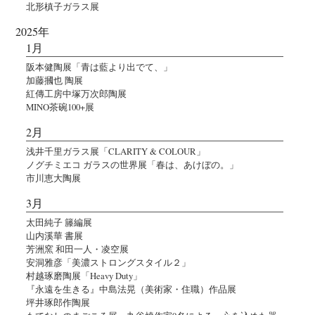
北形槙子ガラス展
2025年
1月
阪本健陶展「青は藍より出でて、」
加藤摑也 陶展
紅傳工房中塚万次郎陶展
MINO茶碗100+展
2月
浅井千里ガラス展「CLARITY & COLOUR」
ノグチミエコ ガラスの世界展「春は、あけぼの。」
市川恵大陶展
3月
太田純子 籐編展
山内溪華 書展
芳洲窯 和田一人・凌空展
安洞雅彦「美濃ストロングスタイル２」
村越琢磨陶展「Heavy Duty」
『永遠を生きる』中島法晃（美術家・住職）作品展
坪井琢郎作陶展