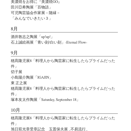
美濃焼をお得に『美濃焼GO』
田川亞希陶展「百物語」
可児陶芸協会作家展－随縁－
「みんなでいきたい３」
8月
酒井敦志之陶展「up!up!」
石上誠絵画展「青い刻/白い刻」-Eternal Flow-
9月
穂髙隆児展8「料理人から陶芸家に転生したらプライムだった
件」
切子展
小島陽介陶展「IGAJIN」
東 正之展
穂髙隆児展8「料理人から陶芸家に転生したらプライムだった
件」
塚本友太作陶展「Saturday, September 18」
10月
穂髙隆児展8「料理人から陶芸家に転生したらプライムだった
件」
旭日双光章受章記念 玉置保夫展 _不易流行_