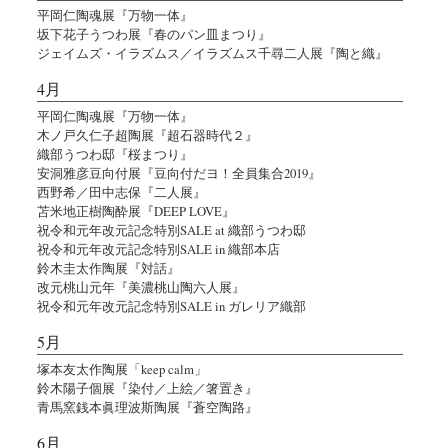
平岡仁陶魂展『万物一体』
坂下花子うつわ展『春のパン皿まつり』
ジェイムズ・イラズムス／イラズムス千尋二人展『陶と織』
4月
平岡仁陶魂展『万物一体』
木ノ戸久仁子超陶展『超石器時代２』
織部うつわ邸『桜まつり』
安洞雅彦豆向付展『豆向付だヨ！全員集合2019』
西野希／田中志保『二人展』
苫米地正樹陶酔展『DEEP LOVE』
祝令和元年改元記念特別SALE at 織部うつわ邸
祝令和元年改元記念特別SALE in 織部本店
鈴木圭太作陶展『対話』
改元桃山元年『美濃桃山陶六人展』
祝令和元年改元記念特別SALE in ガレリア織部
5月
塚本友太作陶展「keep calm」
鈴木陽子個展『染付／上絵／箸置き』
青馬窯銭本眞理波斯陶展『蒼空陶路』
6月