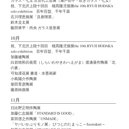
ガラス・七宝 次世代工芸展（瀬戸切子・吹きガラス・七宝）
祝、下北沢上陸十回目 穂髙隆児個展the 10th RYUJI HODAKA
solo exhibition 百年百盌、千年千器
石川理恵個展「且座喫茶」
鈴木圭太展
飯田将平・尚央 ガラス造形展
10月
祝、下北沢上陸十回目 穂髙隆児個展the 10th RYUJI HODAKA
solo exhibition 百年百盌、千年千器
加藤健陶展
白岩焼和兵衛窯（しらいわやきわへえがま）渡邊葵作陶展「北
の蒼」
可知凛花展 書道・水墨画家
小島陽介作陶展
柴田育彦陶展
藤原純個展
11月
日比野正明作陶展
加藤仁志個展「STANDARD IS GOOD.」
富田啓之作陶展「UNMADE」
「ヤバいかぶりモノ展」 ひつじのたまっこ～Saorinknit～