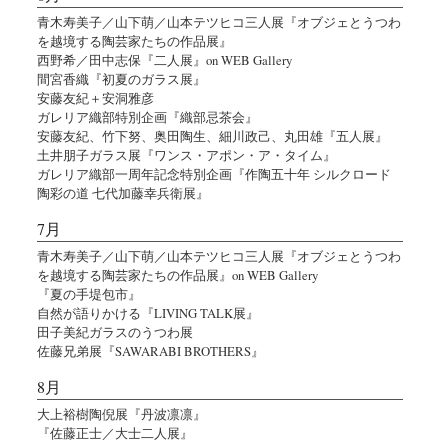
青木寿美子／山下萌／山本テツヒコ三人展『オブジェとうつわ
を越境する陶芸家たちの作品展』
西野希／田中志保『二人展』on WEB Gallery
間宮香織『初夏のガラス展』
安藤友紀＋安洞雅彦
ガレリア織部特別企画『織部忌茶会』
安藤友紀、竹下努、奥田陶生、細川政己、丸田雄『五人展』
土井朋子ガラス展『ワンス・アポン・ア・タイム』
ガレリア織部一周年記念特別企画『作陶五十年 シルクロード
陶彩の道 七代加藤幸兵衛展』
7月
青木寿美子／山下萌／山本テツヒコ三人展『オブジェとうつわ
を越境する陶芸家たちの作品展』on WEB Gallery
『夏の手堤包市』
自然が語りかける『LIVING TALK展』
田子美紀ガラスのうつわ展
佐藤兄弟展『SAWARABI BROTHERS』
8月
大上裕樹陶倪展『丹波凛凛』
『佐藤正士／大士二人展』