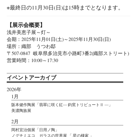
※最終日の11月30日(日)は15時までとなります。
【展示会概要】
浅井美恵子展～灯～
会期：2025年11月01日(土)～2025年11月30日(日)
場所：織部 うつわ邸
〒507-0847 岐阜県多治見市小路町3番2(織部ストリート)
営業時間：10:00～17:30
イベントアーカイブ
2026年
1月
阪本健作陶展「翡翠に咲く紅― 鈞窯トリビュートⅡ ―」
美濃陶族展
2月
岡村宜治個展「日用ノ陶」
ノグチミエコ ガラスの世界展 「 星の棲家 」