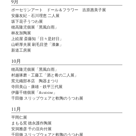
9月
ポーセリンアート ドール＆フラワー 吉原惠美子展
安藤友紀・石川理恵 二人展
坂下花子うつわ展
穂高隆児個展「黑風白雨」
林友加陶展
上絵屋 斎藤知「日々是好日」
山㟁厚夫展 刷毛目塗「漆象」
新道工房展
10月
穂高隆児個展「黑風白雨」
村越琢磨・工藤工「酒と肴の二人展」
窯元織部本店 陶器まつり
寺田美山・康雄・鉄平三代展
伊藤千穂個展「&cuisine」
千田徹 スリップウェアと軟陶のうつわ展
11月
平岡仁展
まもる窯 徳永護作陶展
安洞雅彦 千の豆向付展
千田徹 スリップウェアと軟陶のうつわ展