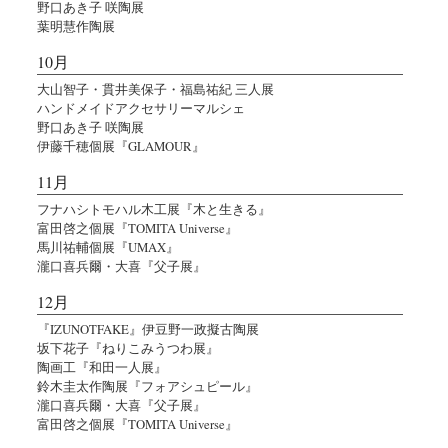
野口あき子 咲陶展
葉明慧作陶展
10月
大山智子・貫井美保子・福島祐紀 三人展
ハンドメイドアクセサリーマルシェ
野口あき子 咲陶展
伊藤千穂個展『GLAMOUR』
11月
フナハシトモハル木工展『木と生きる』
富田啓之個展『TOMITA Universe』
馬川祐輔個展『UMAX』
瀧口喜兵爾・大喜『父子展』
12月
『IZUNOTFAKE』伊豆野一政擬古陶展
坂下花子『ねりこみうつわ展』
陶画工『和田一人展』
鈴木圭太作陶展『フォアシュピール』
瀧口喜兵爾・大喜『父子展』
富田啓之個展『TOMITA Universe』