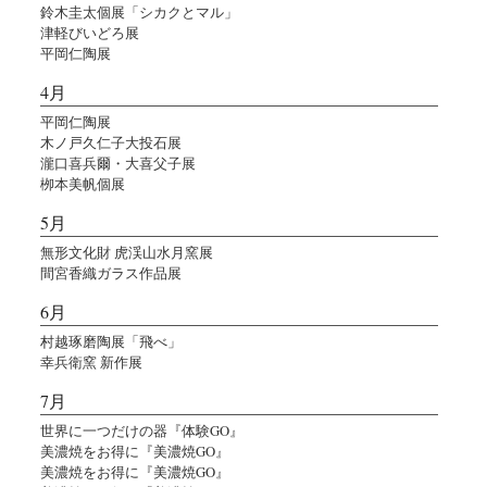
鈴木圭太個展「シカクとマル」
津軽びいどろ展
平岡仁陶展
4月
平岡仁陶展
木ノ戸久仁子大投石展
瀧口喜兵爾・大喜父子展
栁本美帆個展
5月
無形文化財 虎渓山水月窯展
間宮香織ガラス作品展
6月
村越琢磨陶展「飛べ」
幸兵衛窯 新作展
7月
世界に一つだけの器『体験GO』
美濃焼をお得に『美濃焼GO』
美濃焼をお得に『美濃焼GO』