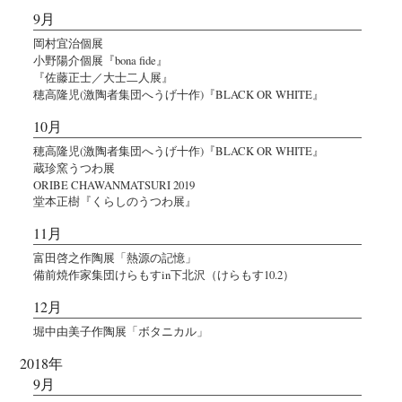
9月
岡村宜治個展
小野陽介個展『bona fide』
『佐藤正士／大士二人展』
穂高隆児(激陶者集団へうげ十作)『BLACK OR WHITE』
10月
穂高隆児(激陶者集団へうげ十作)『BLACK OR WHITE』
蔵珍窯うつわ展
ORIBE CHAWANMATSURI 2019
堂本正樹『くらしのうつわ展』
11月
富田啓之作陶展「熱源の記憶」
備前焼作家集団けらもすin下北沢（けらもす10.2）
12月
堀中由美子作陶展「ボタニカル」
2018年
9月