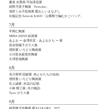
書道 水墨画 可知凛花展
紺野乃芙子陶展「Petrichor」
池田くみ子絵画展 愛おしいまなざし
出版記念 Salon de KAGO「山葡萄で編むかごバッグ」
7月
平岡仁陶展
MIMA JAPAN 絵画展
あよお ー 金澤尚宜・あよおさち ー 展
長谷部陽子ガラス展
増田豊 いろどり陶画展
小川哲央薪窯作陶展
大澤哲哉陶展
8月
滝川英明 回顧展 -色とかたちの自由-
増田豊 いろどり陶画展
石上誠展 -水辺の記憶-
小林 輝三展 -月の物語-
Taizo ガラス展
9月
穂髙隆児作陶展 躍るCOLORS。2025