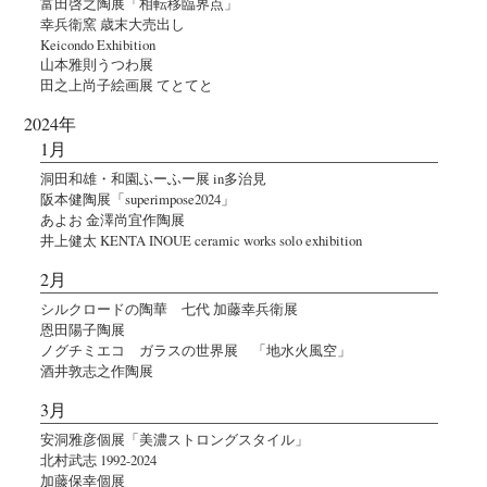
富田啓之陶展「相転移臨界点」
幸兵衛窯 歳末大売出し
Keicondo Exhibition
山本雅則うつわ展
田之上尚子絵画展 てとてと
2024年
1月
洞田和雄・和園ふーふー展 in多治見
阪本健陶展「superimpose2024」
あよお 金澤尚宜作陶展
井上健太 KENTA INOUE ceramic works solo exhibition
2月
シルクロードの陶華 七代 加藤幸兵衛展
恩田陽子陶展
ノグチミエコ ガラスの世界展 「地水火風空」
酒井敦志之作陶展
3月
安洞雅彦個展「美濃ストロングスタイル」
北村武志 1992-2024
加藤保幸個展