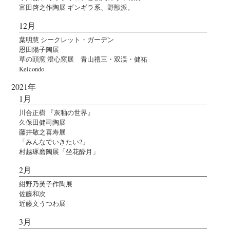
富田啓之作陶展 ギンギラ系、野獣派。
12月
葉明慧 シークレット・ガーデン
恩田陽子陶展
草の頭窯 澄心窯展 青山禮三・双渓・健祐
Keicondo
2021年
1月
川合正樹 『灰釉の世界』
久保田健司陶展
藤井敬之喜寿展
「みんなでいきたい2」
村越琢磨陶展「坐花酔月」
2月
紺野乃芙子作陶展
佐藤和次
近藤文うつわ展
3月