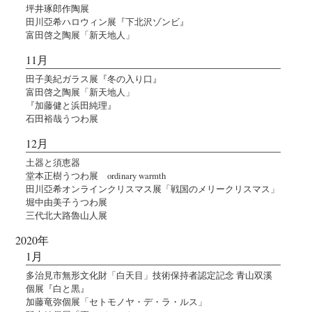
坪井琢郎作陶展
田川亞希ハロウィン展『下北沢ゾンビ』
富田啓之陶展「新天地人」
11月
田子美紀ガラス展『冬の入り口』
富田啓之陶展「新天地人」
『加藤健と浜田純理』
石田裕哉うつわ展
12月
土器と須恵器
堂本正樹うつわ展 ordinary warmth
田川亞希オンラインクリスマス展「戦国のメリークリスマス」
堀中由美子うつわ展
三代北大路魯山人展
2020年
1月
多治見市無形文化財「白天目」技術保持者認定記念 青山双溪
個展『白と黒』
加藤竜弥個展「セトモノヤ・デ・ラ・ルス」