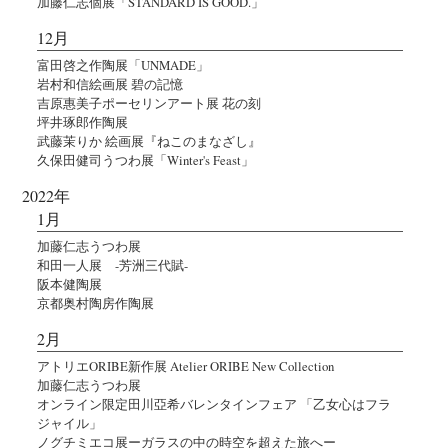
加藤仁志個展「STANDARD IS GOOD.」
12月
富田啓之作陶展「UNMADE」
岩村和信絵画展 碧の記憶
吉原惠美子ポーセリンアート展 花の刻
坪井琢郎作陶展
武藤茉りか 絵画展『ねこのまなざし』
久保田健司うつわ展「Winter's Feast」
2022年
1月
加藤仁志うつわ展
和田一人展 -芳洲三代賦-
阪本健陶展
京都奥村陶房作陶展
2月
アトリエORIBE新作展 Atelier ORIBE New Collection
加藤仁志うつわ展
オンライン限定田川亞希バレンタインフェア 「乙女心はフラ
ジャイル」
ノグチミエコ展ーガラスの中の時空を超えた旅へー