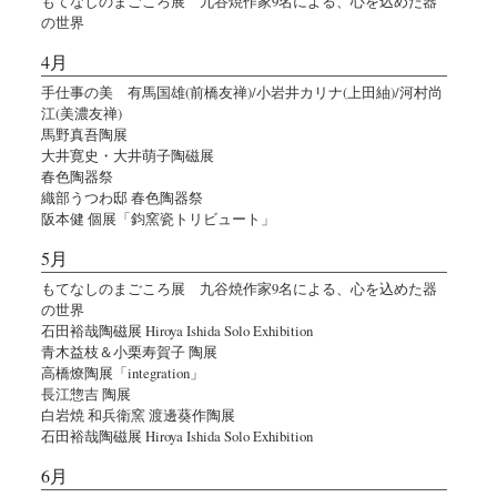
もてなしのまごころ展 九谷焼作家9名による、心を込めた器
の世界
4月
手仕事の美 有馬国雄(前橋友禅)/小岩井カリナ(上田紬)/河村尚
江(美濃友禅)
馬野真吾陶展
大井寛史・大井萌子陶磁展
春色陶器祭
織部うつわ邸 春色陶器祭
阪本健 個展「鈞窯瓷トリビュート」
5月
もてなしのまごころ展 九谷焼作家9名による、心を込めた器
の世界
石田裕哉陶磁展 Hiroya Ishida Solo Exhibition
青木益枝＆小栗寿賀子 陶展
高橋燎陶展「integration」
長江惣吉 陶展
白岩焼 和兵衛窯 渡邊葵作陶展
石田裕哉陶磁展 Hiroya Ishida Solo Exhibition
6月