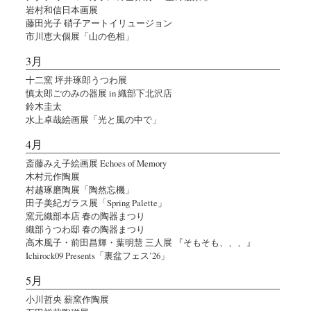
岩村和信日本画展
藤田光子 硝子アートイリュージョン
市川恵大個展「山の色相」
3月
十二窯 坪井琢郎うつわ展
慎太郎ごのみの器展 in 織部下北沢店
鈴木圭太
水上卓哉絵画展「光と風の中で」
4月
斎藤みえ子絵画展 Echoes of Memory
木村元作陶展
村越琢磨陶展「陶然忘機」
田子美紀ガラス展「Spring Palette」
窯元織部本店 春の陶器まつり
織部うつわ邸 春の陶器まつり
高木風子・前田昌輝・葉明慧 三人展 『そもそも、、、』
Ichirock09 Presents「裏盆フェス’26」
5月
小川哲央 薪窯作陶展