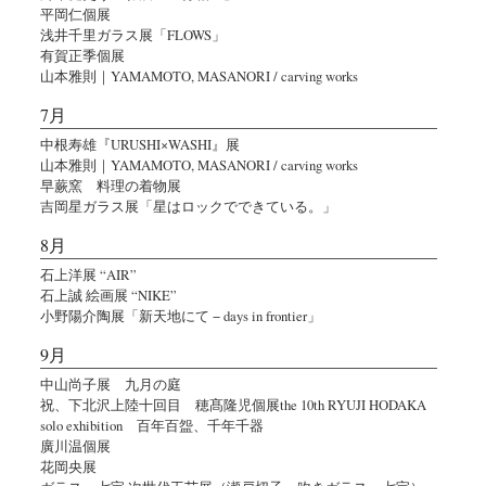
平岡仁個展
浅井千里ガラス展「FLOWS」
有賀正季個展
山本雅則｜YAMAMOTO, MASANORI / carving works
7月
中根寿雄『URUSHI×WASHI』展
山本雅則｜YAMAMOTO, MASANORI / carving works
早蕨窯 料理の着物展
吉岡星ガラス展「星はロックでできている。」
8月
石上洋展 “AIR”
石上誠 絵画展 “NIKE”
小野陽介陶展「新天地にて − days in frontier」
9月
中山尚子展 九月の庭
祝、下北沢上陸十回目 穂髙隆児個展the 10th RYUJI HODAKA
solo exhibition 百年百盌、千年千器
廣川温個展
花岡央展