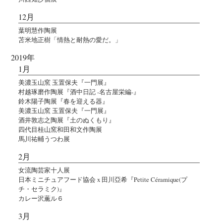
12月
葉明慧作陶展
苫米地正樹「情熱と耐熱の愛だ。」
2019年
1月
美濃玉山窯 玉置保夫『一門展』
村越琢磨作陶展『酒中日記 -名古屋栄編-』
鈴木陽子陶展『春を迎える器』
美濃玉山窯 玉置保夫『一門展』
酒井敦志之陶展『土のぬくもり』
四代目桂山窯和田和文作陶展
馬川祐輔うつわ展
2月
女流陶芸家十人展
日本ミニチュアフード協会 x 田川亞希『Petite Céramique(プ
チ・セラミク)』
カレー沢薫ル６
3月