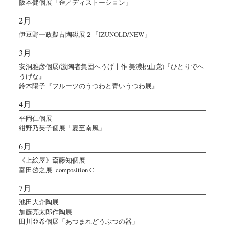
阪本健個展「歪／ディストーション」
2月
伊豆野一政擬古陶磁展２「IZUNOLD/NEW」
3月
安洞雅彦個展(激陶者集団へうげ十作 美濃桃山党)『ひとりでへ
うげな』
鈴木陽子『フルーツのうつわと青いうつわ展』
4月
平岡仁個展
紺野乃芙子個展「夏至南風」
6月
《上絵屋》斎藤知個展
富田啓之展 -composition C-
7月
池田大介陶展
加藤亮太郎作陶展
田川亞希個展「あつまれどうぶつの器」