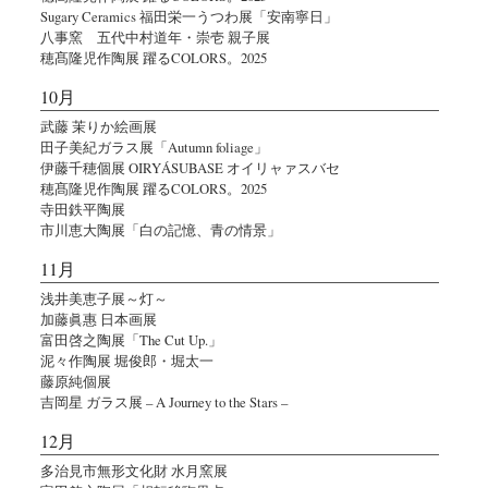
Sugary Ceramics 福田栄一うつわ展「安南寧日」
八事窯 五代中村道年・崇壱 親子展
穂髙隆児作陶展 躍るCOLORS。2025
10月
武藤 茉りか絵画展
田子美紀ガラス展「Autumn foliage」
伊藤千穂個展 OIRYÁSUBASE オイリャァスバセ
穂髙隆児作陶展 躍るCOLORS。2025
寺田鉄平陶展
市川恵大陶展「白の記憶、青の情景」
11月
浅井美恵子展～灯～
加藤眞惠 日本画展
富田啓之陶展「The Cut Up.」
泥々作陶展 堀俊郎・堀太一
藤原純個展
吉岡星 ガラス展 – A Journey to the Stars –
12月
多治見市無形文化財 水月窯展