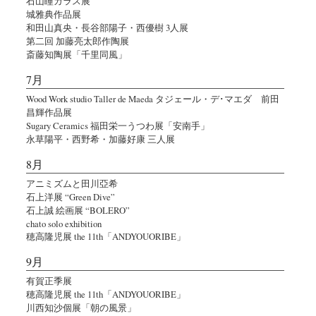
石山瞳ガラス展
城雅典作品展
和田山真央・長谷部陽子・西優樹 3人展
第二回 加藤亮太郎作陶展
斎藤知陶展「千里同風」
7月
Wood Work studio Taller de Maeda タジェール・デ･マエダ 前田
昌輝作品展
Sugary Ceramics 福田栄一うつわ展「安南手」
永草陽平・西野希・加藤好康 三人展
8月
アニミズムと田川亞希
石上洋展 “Green Dive”
石上誠 絵画展 “BOLERO”
chato solo exhibition
穂高隆児展 the 11th「ANDYOUORIBE」
9月
有賀正季展
穂高隆児展 the 11th「ANDYOUORIBE」
川西知沙個展「朝の風景」