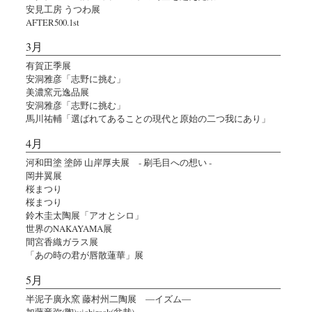
安見工房 うつわ展
AFTER500.1st
3月
有賀正季展
安洞雅彦「志野に挑む」
美濃窯元逸品展
安洞雅彦「志野に挑む」
馬川祐輔「選ばれてあることの現代と原始の二つ我にあり」
4月
河和田塗 塗師 山岸厚夫展 - 刷毛目への想い -
岡井翼展
桜まつり
桜まつり
鈴木圭太陶展「アオとシロ」
世界のNAKAYAMA展
間宮香織ガラス展
「あの時の君が唇散蓮華」展
5月
半泥子廣永窯 藤村州二陶展 ―イズム―
加藤竜弥(陶)×ichirock(盆栽)