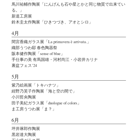
馬川祐輔作陶展「にんげんも石や星とかと同じ物質で出来てい
る。」
新道工房展
鈴木圭太作陶展「ひきつづき、アオとシロ」
4月
間宮香織ガラス展「La primavera è arrivata.」
織部うつわ邸 春色陶器祭
阪本健作陶展「sense of blue」
手仕事の美 有馬国雄・河村尚江・小岩井カリナ
裏盆フェス’24
5月
紫乃絵画展「トキハナツ」
紺野乃芙子作陶展「海と空の間で」
小川哲央陶展
田子美紀ガラス展「duologue of colors」
ま工房うつわ展「ま？」
6月
坪井琢郎作陶展
黒岩達大陶展