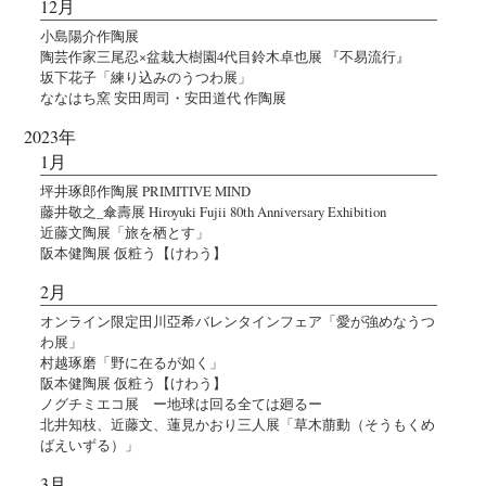
12月
小島陽介作陶展
陶芸作家三尾忍×盆栽大樹園4代目鈴木卓也展 『不易流行』
坂下花子「練り込みのうつわ展」
ななはち窯 安田周司・安田道代 作陶展
2023年
1月
坪井琢郎作陶展 PRIMITIVE MIND
藤井敬之_傘壽展 Hiroyuki Fujii 80th Anniversary Exhibition
近藤文陶展「旅を栖とす」
阪本健陶展 仮粧う【けわう】
2月
オンライン限定田川亞希バレンタインフェア「愛が強めなうつ
わ展」
村越琢磨「野に在るが如く」
阪本健陶展 仮粧う【けわう】
ノグチミエコ展 ー地球は回る全ては廻るー
北井知枝、近藤文、蓮見かおり三人展「草木萠動（そうもくめ
ばえいずる）」
3月