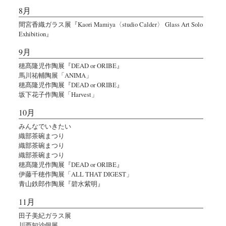
8月
間宮香織ガラス展『Kaori Mamiya〈studio Calder〉 Glass Art Solo
Exhibition』
9月
穂髙隆児作陶展『DEAD or ORIBE』
馬川祐輔陶展「ANIMA」
穂髙隆児作陶展『DEAD or ORIBE』
坂下花子作陶展「Harvest」
10月
みんなでいきたい
織部茶碗まつり
織部茶碗まつり
織部茶碗まつり
穂髙隆児作陶展『DEAD or ORIBE』
伊藤千穂作陶展「ALL THAT DIGEST」
青山鉄郎作陶展『碧水紫明』
11月
田子美紀ガラス展
川西知沙個展