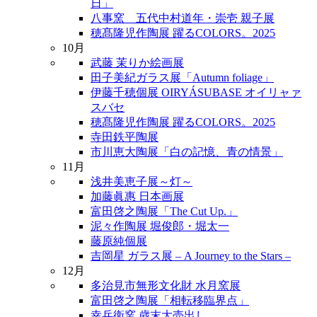
日」
八事窯 五代中村道年・崇壱 親子展
穂髙隆児作陶展 躍るCOLORS。2025
10月
武藤 茉りか絵画展
田子美紀ガラス展「Autumn foliage」
伊藤千穂個展 OIRYÁSUBASE オイリャァ
スバセ
穂髙隆児作陶展 躍るCOLORS。2025
寺田鉄平陶展
市川恵大陶展「白の記憶、青の情景」
11月
浅井美恵子展～灯～
加藤眞惠 日本画展
富田啓之陶展「The Cut Up.」
泥々作陶展 堀俊郎・堀太一
藤原純個展
吉岡星 ガラス展 – A Journey to the Stars –
12月
多治見市無形文化財 水月窯展
富田啓之陶展「相転移臨界点」
幸兵衛窯 歳末大売出し