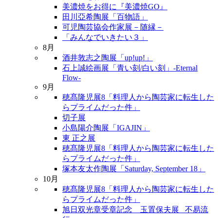
美濃焼をお得に『美濃焼GO』
田川亞希陶展「百物語」
可児陶芸協会作家展－随縁－
「みんなでいきたい３」
8月
酒井敦志之陶展「up!up!」
石上誠絵画展「青い刻/白い刻」-Eternal
Flow-
9月
穂髙隆児展8「料理人から陶芸家に転生した
らプライムだった件」
切子展
小島陽介陶展「IGAJIN」
東 正之展
穂髙隆児展8「料理人から陶芸家に転生した
らプライムだった件」
塚本友太作陶展「Saturday, September 18」
10月
穂髙隆児展8「料理人から陶芸家に転生した
らプライムだった件」
旭日双光章受章記念 玉置保夫展 _不易流