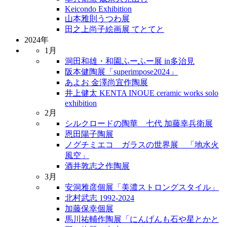
Keicondo Exhibition
山本雅則うつわ展
田之上尚子絵画展 てとてと
2024年
1月
洞田和雄・和園ふーふー展 in多治見
阪本健陶展「superimpose2024」
あよお 金澤尚宜作陶展
井上健太 KENTA INOUE ceramic works solo
exhibition
2月
シルクロードの陶華 七代 加藤幸兵衛展
恩田陽子陶展
ノグチミエコ ガラスの世界展 「地水火
風空」
酒井敦志之作陶展
3月
安洞雅彦個展「美濃ストロングスタイル」
北村武志 1992-2024
加藤保幸個展
馬川祐輔作陶展「にんげんも石や星とかと