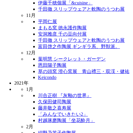
伊藤千穂個展「&cuisine」
千田徹 スリップウェアと軟陶のうつわ展
11月
平岡仁展
まもる窯 徳永護作陶展
安洞雅彦 千の豆向付展
千田徹 スリップウェアと軟陶のうつわ展
富田啓之作陶展 ギンギラ系、野獣派。
12月
葉明慧 シークレット・ガーデン
恩田陽子陶展
草の頭窯 澄心窯展 青山禮三・双渓・健祐
Keicondo
2021年
1月
川合正樹 『灰釉の世界』
久保田健司陶展
藤井敬之喜寿展
「みんなでいきたい2」
村越琢磨陶展「坐花酔月」
2月
紺野乃芙子作陶展