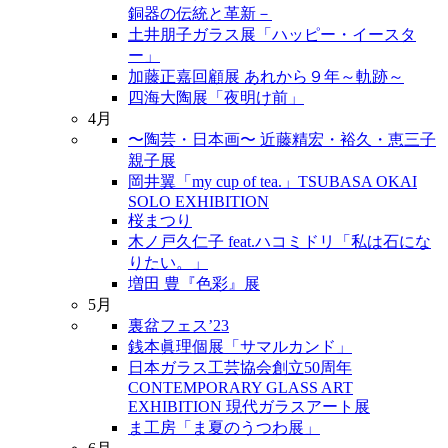
銅器の伝統と革新－
土井朋子ガラス展「ハッピー・イースタ
ー」
加藤正嘉回顧展 あれから９年～軌跡～
四海大陶展「夜明け前」
4月
〜陶芸・日本画〜 近藤精宏・裕久・恵三子
親子展
岡井翼「my cup of tea.」TSUBASA OKAI
SOLO EXHIBITION
桜まつり
木ノ戸久仁子 feat.ハコミドリ「私は石にな
りたい。」
増田 豊『色彩』展
5月
裏盆フェス’23
銭本眞理個展「サマルカンド」
日本ガラス工芸協会創立50周年
CONTEMPORARY GLASS ART
EXHIBITION 現代ガラスアート展
ま工房「ま夏のうつわ展」