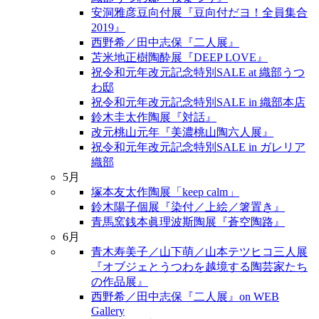
安洞雅彦豆向付展『豆向付だヨ！全員集合
2019』
西野希／田中志保『二人展』
苫米地正樹陶酔展『DEEP LOVE』
祝令和元年改元記念特別SALE at 織部うつ
わ邸
祝令和元年改元記念特別SALE in 織部本店
鈴木圭太作陶展『対話』
改元桃山元年『美濃桃山陶六人展』
祝令和元年改元記念特別SALE in ガレリア
織部
5月
塚本友太作陶展「keep calm」
鈴木陽子個展『染付／上絵／箸置き』
青馬窯銭本眞理波斯陶展『蒼空陶路』
6月
青木寿美子／山下萌／山本テツヒコ三人展
『オブジェとうつわを越境する陶芸家たち
の作品展』
西野希／田中志保『二人展』on WEB
Gallery