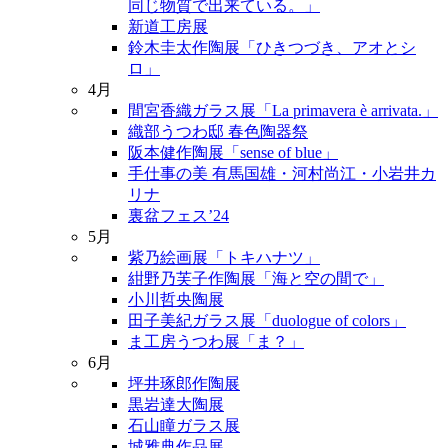
同じ物質で出来ている。」
新道工房展
鈴木圭太作陶展「ひきつづき、アオとシ
ロ」
4月
間宮香織ガラス展「La primavera è arrivata.」
織部うつわ邸 春色陶器祭
阪本健作陶展「sense of blue」
手仕事の美 有馬国雄・河村尚江・小岩井カ
リナ
裏盆フェス’24
5月
紫乃絵画展「トキハナツ」
紺野乃芙子作陶展「海と空の間で」
小川哲央陶展
田子美紀ガラス展「duologue of colors」
ま工房うつわ展「ま？」
6月
坪井琢郎作陶展
黒岩達大陶展
石山瞳ガラス展
城雅典作品展