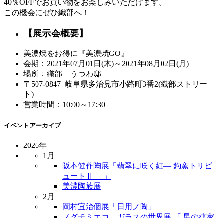
40％OFFでお買い物をお楽しみいただけます。
この機会にぜひ織部へ！
【展示会概要】
美濃焼をお得に『美濃焼GO』
会期：2021年07月01日(木)～2021年08月02日(月)
場所：織部 うつわ邸
〒507-0847 岐阜県多治見市小路町3番2(織部ストリー
ト)
営業時間：10:00～17:30
イベントアーカイブ
2026年
1月
阪本健作陶展「翡翠に咲く紅― 鈞窯トリビ
ュートⅡ ―」
美濃陶族展
2月
岡村宜治個展「日用ノ陶」
ノグチミエコ ガラスの世界展 「 星の棲家