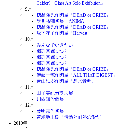
Calder〉 Glass Art Solo Exhibition』
9月
穂髙隆児作陶展『DEAD or ORIBE』
馬川祐輔陶展「ANIMA」
穂髙隆児作陶展『DEAD or ORIBE』
坂下花子作陶展「Harvest」
10月
みんなでいきたい
織部茶碗まつり
織部茶碗まつり
織部茶碗まつり
穂髙隆児作陶展『DEAD or ORIBE』
伊藤千穂作陶展「ALL THAT DIGEST」
青山鉄郎作陶展『碧水紫明』
11月
田子美紀ガラス展
川西知沙個展
12月
葉明慧作陶展
苫米地正樹「情熱と耐熱の愛だ。」
2019年