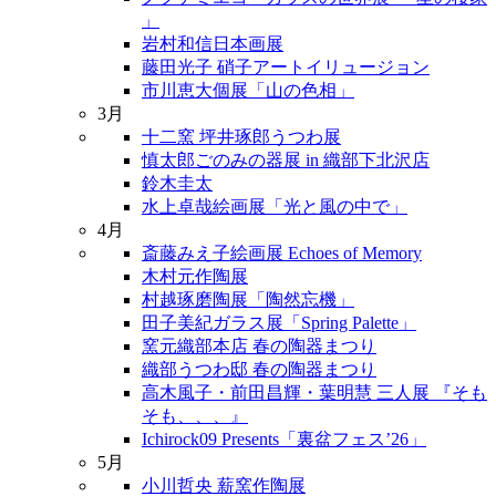
」
岩村和信日本画展
藤田光子 硝子アートイリュージョン
市川恵大個展「山の色相」
3月
十二窯 坪井琢郎うつわ展
慎太郎ごのみの器展 in 織部下北沢店
鈴木圭太
水上卓哉絵画展「光と風の中で」
4月
斎藤みえ子絵画展 Echoes of Memory
木村元作陶展
村越琢磨陶展「陶然忘機」
田子美紀ガラス展「Spring Palette」
窯元織部本店 春の陶器まつり
織部うつわ邸 春の陶器まつり
高木風子・前田昌輝・葉明慧 三人展 『そも
そも、、、』
Ichirock09 Presents「裏盆フェス’26」
5月
小川哲央 薪窯作陶展