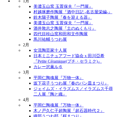
1月
美濃玉山窯 玉置保夫『一門展』
村越琢磨作陶展『酒中日記 -名古屋栄編-』
鈴木陽子陶展『春を迎える器』
美濃玉山窯 玉置保夫『一門展』
酒井敦志之陶展『土のぬくもり』
四代目桂山窯和田和文作陶展
馬川祐輔うつわ展
2月
女流陶芸家十人展
日本ミニチュアフード協会 x 田川亞希
『Petite Céramique(プチ・セラミク)』
カレー沢薫ル６
3月
平岡仁陶魂展『万物一体』
坂下花子うつわ展『春のパン皿まつり』
ジェイムズ・イラズムス／イラズムス千尋
二人展『陶と織』
4月
平岡仁陶魂展『万物一体』
木ノ戸久仁子超陶展『超石器時代２』
織部うつわ邸『桜まつり』