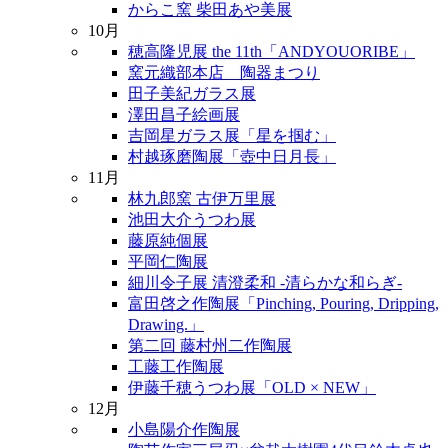
からこ窯 柴田あや美展
10月
穂高隆児展 the 11th「ANDYOUORIBE」
窯元織部本店 陶器まつり
田子美紀ガラス展
澤田昌子絵画展
吉岡星ガラス展「星を掴む」
村越琢磨陶展「壺中日月長」
11月
林九郎窯 古伊万里展
池田大介うつわ展
藤原純個展
平岡仁陶展
細川令子展 清澄柔和 -清らかな和らぎ-
富田啓之作陶展「Pinching, Pouring, Dripping,
Drawing.」
第二回 藤村州二作陶展
工藤工作陶展
伊藤千穂うつわ展「OLD × NEW」
12月
小島陽介作陶展