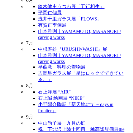
6月
鈴木健史うつわ展「五行相生」
平岡仁個展
浅井千里ガラス展「FLOWS」
有賀正季個展
山本雅則｜YAMAMOTO, MASANORI /
carving works
7月
中根寿雄『URUSHI×WASHI』展
山本雅則｜YAMAMOTO, MASANORI /
carving works
早蕨窯 料理の着物展
吉岡星ガラス展「星はロックでできてい
る。」
8月
石上洋展 “AIR”
石上誠 絵画展 “NIKE”
小野陽介陶展「新天地にて − days in
frontier」
9月
中山尚子展 九月の庭
祝、下北沢上陸十回目 穂髙隆児個展the