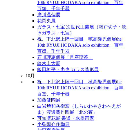
10th RYUJI HODAKA solo exhibition 百年
百盌、千年千器
廣川温個展
花岡央展
ガラス・七宝 次世代工芸展（瀬戸切子・吹
きガラス・七宝）
祝、下北沢上陸十回目 穂髙隆児個展the
10th RYUJI HODAKA solo exhibition 百年
百盌、千年千器
石川理恵個展「且座喫茶」
鈴木圭太展
飯田将平・尚央 ガラス造形展
10月
祝、下北沢上陸十回目 穂髙隆児個展the
10th RYUJI HODAKA solo exhibition 百年
百盌、千年千器
加藤健陶展
白岩焼和兵衛窯（しらいわやきわへえが
ま）渡邊葵作陶展「北の蒼」
可知凛花展 書道・水墨画家
小島陽介作陶展