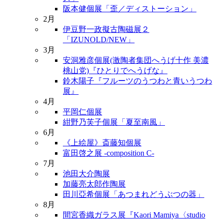
阪本健個展「歪／ディストーション」
2月
伊豆野一政擬古陶磁展２
「IZUNOLD/NEW」
3月
安洞雅彦個展(激陶者集団へうげ十作 美濃
桃山党)『ひとりでへうげな』
鈴木陽子『フルーツのうつわと青いうつわ
展』
4月
平岡仁個展
紺野乃芙子個展「夏至南風」
6月
《上絵屋》斎藤知個展
富田啓之展 -composition C-
7月
池田大介陶展
加藤亮太郎作陶展
田川亞希個展「あつまれどうぶつの器」
8月
間宮香織ガラス展『Kaori Mamiya〈studio