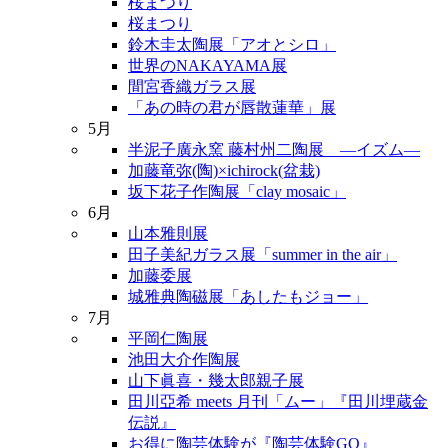
桜まつり
桜まつり
鈴木圭太陶展「アオとシロ」
世界のNAKAYAMA展
間宮香織ガラス展
「あの時の君が唇散蓮華」展
5月
半泥子廣永窯 藤村州二陶展 ―イズム―
加藤竜弥(陶)×ichirock(盆栽)
坂下花子作陶展「clay mosaic」
6月
山本雅則展
田子美紀ガラス展「summer in the air」
加藤委展
城雅典陶磁展「あしたもジョー」
7月
平岡仁陶展
池田大介作陶展
山下眞喜・幾太郎親子展
田川亞希 meets 月刊「ムー」『田川埋蔵金
伝説』
お得に陶芸体験が『陶芸体験GO』