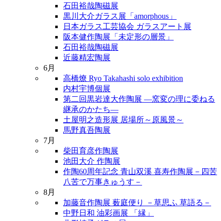
石田裕哉陶磁展
黒川大介ガラス展「amorphous」
日本ガラス工芸協会 ガラスアート展
阪本健作陶展「未定形の層景」
石田裕哉陶磁展
近藤精宏陶展
6月
高橋燎 Ryo Takahashi solo exhibition
内村宇博個展
第二回黒岩達大作陶展 ―窯変の理に委ねる
継承のかたち―
土屋明之造形展 居場所～原風景～
馬野真吾陶展
7月
柴田育彦作陶展
池田大介 作陶展
作陶60周年記念 青山双溪 喜寿作陶展－四苦
八苦で万事きゅうす－
8月
加藤音作陶展 薮庭便り －草思ふ 草語る－
中野日和 油彩画展 「縁」