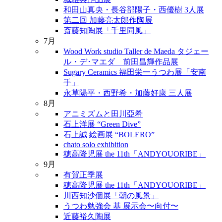
和田山真央・長谷部陽子・西優樹 3人展
第二回 加藤亮太郎作陶展
斎藤知陶展「千里同風」
7月
Wood Work studio Taller de Maeda タジェー
ル・デ･マエダ 前田昌輝作品展
Sugary Ceramics 福田栄一うつわ展「安南
手」
永草陽平・西野希・加藤好康 三人展
8月
アニミズムと田川亞希
石上洋展 “Green Dive”
石上誠 絵画展 “BOLERO”
chato solo exhibition
穂高隆児展 the 11th「ANDYOUORIBE」
9月
有賀正季展
穂高隆児展 the 11th「ANDYOUORIBE」
川西知沙個展「朝の風景」
うつわ勉強会 基 展示会〜向付〜
近藤裕久陶展