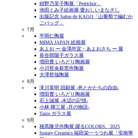
紺野乃芙子陶展「Petrichor」
池田くみ子絵画展 愛おしいまなざし
出版記念 Salon de KAGO「山葡萄で編むか
ごバッグ」
7月
平岡仁陶展
MIMA JAPAN 絵画展
あよお ー 金澤尚宜・あよおさち ー 展
長谷部陽子ガラス展
増田豊 いろどり陶画展
小川哲央薪窯作陶展
大澤哲哉陶展
8月
滝川英明 回顧展 -色とかたちの自由-
増田豊 いろどり陶画展
石上誠展 -水辺の記憶-
小林 輝三展 -月の物語-
Taizo ガラス展
9月
穂髙隆児作陶展 躍るCOLORS。2025
Sugary Ceramics 福田栄一うつわ展「安南寧