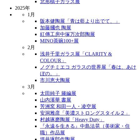
北形槙子ガラス展
2025年
1月
阪本健陶展「青は藍より出でて、」
加藤摑也 陶展
紅傳工房中塚万次郎陶展
MINO茶碗100+展
2月
浅井千里ガラス展「CLARITY &
COLOUR」
ノグチミエコ ガラスの世界展「春は、あけ
ぼの。」
市川恵大陶展
3月
太田純子 籐編展
山内溪華 書展
芳洲窯 和田一人・凌空展
安洞雅彦「美濃ストロングスタイル２」
村越琢磨陶展「Heavy Duty」
『永遠を生きる』中島法晃（美術家・住
職）作品展
坪井琢郎作陶展