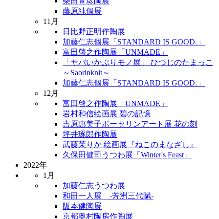
柴田育彦陶展
藤原純個展
11月
日比野正明作陶展
加藤仁志個展「STANDARD IS GOOD.」
富田啓之作陶展「UNMADE」
「ヤバいかぶりモノ展」 ひつじのたまっこ
～Saorinknit～
加藤仁志個展「STANDARD IS GOOD.」
12月
富田啓之作陶展「UNMADE」
岩村和信絵画展 碧の記憶
吉原惠美子ポーセリンアート展 花の刻
坪井琢郎作陶展
武藤茉りか 絵画展『ねこのまなざし』
久保田健司うつわ展「Winter's Feast」
2022年
1月
加藤仁志うつわ展
和田一人展 -芳洲三代賦-
阪本健陶展
京都奥村陶房作陶展