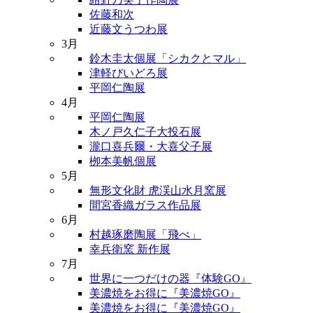
佐藤和次
近藤文うつわ展
3月
鈴木圭太個展「シカクとマル」
津軽びいどろ展
平岡仁陶展
4月
平岡仁陶展
木ノ戸久仁子大投石展
瀧口喜兵爾・大喜父子展
栁本美帆個展
5月
無形文化財 虎渓山水月窯展
間宮香織ガラス作品展
6月
村越琢磨陶展「飛べ」
幸兵衛窯 新作展
7月
世界に一つだけの器『体験GO』
美濃焼をお得に『美濃焼GO』
美濃焼をお得に『美濃焼GO』