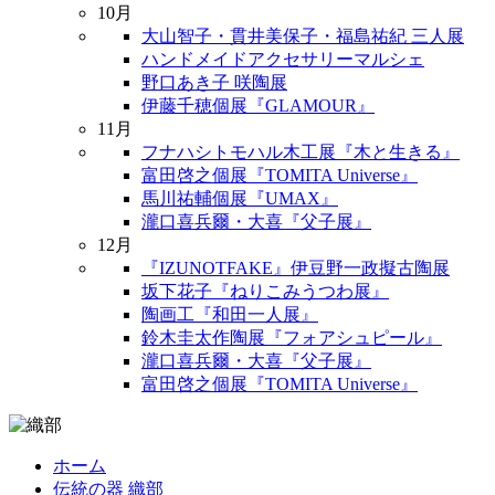
10月
大山智子・貫井美保子・福島祐紀 三人展
ハンドメイドアクセサリーマルシェ
野口あき子 咲陶展
伊藤千穂個展『GLAMOUR』
11月
フナハシトモハル木工展『木と生きる』
富田啓之個展『TOMITA Universe』
馬川祐輔個展『UMAX』
瀧口喜兵爾・大喜『父子展』
12月
『IZUNOTFAKE』伊豆野一政擬古陶展
坂下花子『ねりこみうつわ展』
陶画工『和田一人展』
鈴木圭太作陶展『フォアシュピール』
瀧口喜兵爾・大喜『父子展』
富田啓之個展『TOMITA Universe』
ホーム
伝統の器 織部