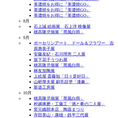
美濃焼をお得に『美濃焼GO』
美濃焼をお得に『美濃焼GO』
美濃焼をお得に『美濃焼GO』
8月
石上誠 絵画展 石上洋 映像展
穂高隆児個展「黑風白雨」
9月
ポーセリンアート ドール＆フラワー 吉
原惠美子展
安藤友紀・石川理恵 二人展
坂下花子うつわ展
穂高隆児個展「黑風白雨」
林友加陶展
上絵屋 斎藤知「日々是好日」
山㟁厚夫展 刷毛目塗「漆象」
新道工房展
10月
穂高隆児個展「黑風白雨」
村越琢磨・工藤工「酒と肴の二人展」
窯元織部本店 陶器まつり
寺田美山・康雄・鉄平三代展