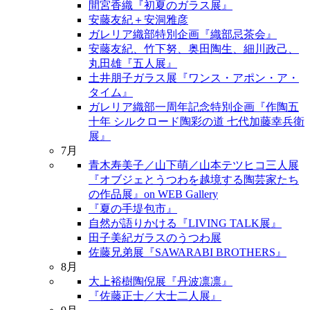
間宮香織『初夏のガラス展』
安藤友紀＋安洞雅彦
ガレリア織部特別企画『織部忌茶会』
安藤友紀、竹下努、奥田陶生、細川政己、
丸田雄『五人展』
土井朋子ガラス展『ワンス・アポン・ア・
タイム』
ガレリア織部一周年記念特別企画『作陶五
十年 シルクロード陶彩の道 七代加藤幸兵衛
展』
7月
青木寿美子／山下萌／山本テツヒコ三人展
『オブジェとうつわを越境する陶芸家たち
の作品展』on WEB Gallery
『夏の手堤包市』
自然が語りかける『LIVING TALK展』
田子美紀ガラスのうつわ展
佐藤兄弟展『SAWARABI BROTHERS』
8月
大上裕樹陶倪展『丹波凛凛』
『佐藤正士／大士二人展』