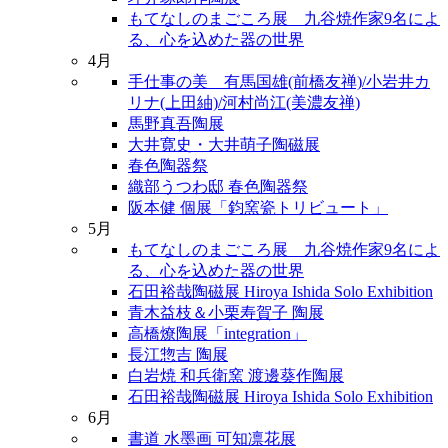
もてなしのまごころ展 九谷焼作家9名によ
る、心を込めた器の世界
4月
手仕事の美 有馬国雄(前橋友禅)/小岩井カ
リナ(上田紬)/河村尚江(美濃友禅)
馬野真吾陶展
大井寛史・大井萌子陶磁展
春色陶器祭
織部うつわ邸 春色陶器祭
阪本健 個展「鈞窯瓷トリビュート」
5月
もてなしのまごころ展 九谷焼作家9名によ
る、心を込めた器の世界
石田裕哉陶磁展 Hiroya Ishida Solo Exhibition
青木益枝＆小栗寿賀子 陶展
高橋燎陶展「integration」
長江惣吉 陶展
白岩焼 和兵衛窯 渡邊葵作陶展
石田裕哉陶磁展 Hiroya Ishida Solo Exhibition
6月
書道 水墨画 可知凛花展