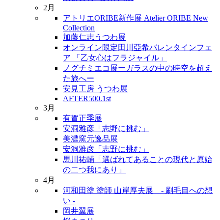
2月
アトリエORIBE新作展 Atelier ORIBE New
Collection
加藤仁志うつわ展
オンライン限定田川亞希バレンタインフェ
ア 「乙女心はフラジャイル」
ノグチミエコ展ーガラスの中の時空を超え
た旅へー
安見工房 うつわ展
AFTER500.1st
3月
有賀正季展
安洞雅彦「志野に挑む」
美濃窯元逸品展
安洞雅彦「志野に挑む」
馬川祐輔「選ばれてあることの現代と原始
の二つ我にあり」
4月
河和田塗 塗師 山岸厚夫展 - 刷毛目への想
い -
岡井翼展