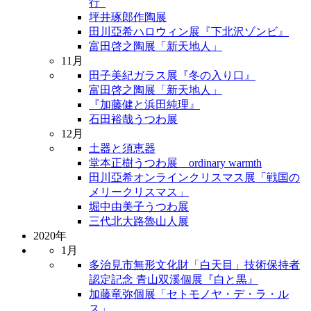
行_
坪井琢郎作陶展
田川亞希ハロウィン展『下北沢ゾンビ』
富田啓之陶展「新天地人」
11月
田子美紀ガラス展『冬の入り口』
富田啓之陶展「新天地人」
『加藤健と浜田純理』
石田裕哉うつわ展
12月
土器と須恵器
堂本正樹うつわ展 ordinary warmth
田川亞希オンラインクリスマス展「戦国の
メリークリスマス」
堀中由美子うつわ展
三代北大路魯山人展
2020年
1月
多治見市無形文化財「白天目」技術保持者
認定記念 青山双溪個展『白と黒』
加藤竜弥個展「セトモノヤ・デ・ラ・ル
ス」