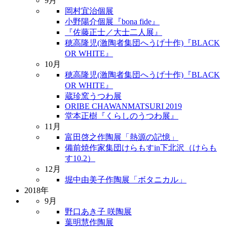
9月
岡村宜治個展
小野陽介個展『bona fide』
『佐藤正士／大士二人展』
穂高隆児(激陶者集団へうげ十作)『BLACK
OR WHITE』
10月
穂高隆児(激陶者集団へうげ十作)『BLACK
OR WHITE』
蔵珍窯うつわ展
ORIBE CHAWANMATSURI 2019
堂本正樹『くらしのうつわ展』
11月
富田啓之作陶展「熱源の記憶」
備前焼作家集団けらもすin下北沢（けらも
す10.2）
12月
堀中由美子作陶展「ボタニカル」
2018年
9月
野口あき子 咲陶展
葉明慧作陶展