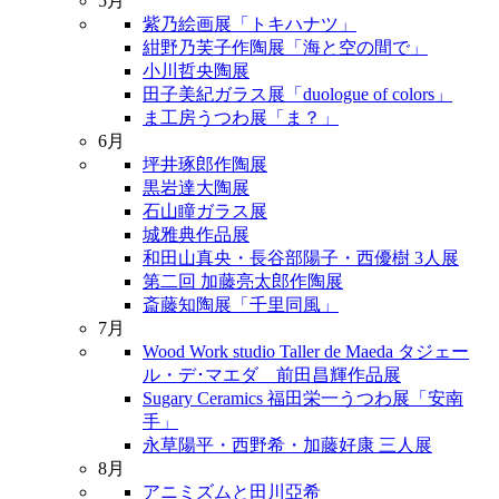
5月
紫乃絵画展「トキハナツ」
紺野乃芙子作陶展「海と空の間で」
小川哲央陶展
田子美紀ガラス展「duologue of colors」
ま工房うつわ展「ま？」
6月
坪井琢郎作陶展
黒岩達大陶展
石山瞳ガラス展
城雅典作品展
和田山真央・長谷部陽子・西優樹 3人展
第二回 加藤亮太郎作陶展
斎藤知陶展「千里同風」
7月
Wood Work studio Taller de Maeda タジェー
ル・デ･マエダ 前田昌輝作品展
Sugary Ceramics 福田栄一うつわ展「安南
手」
永草陽平・西野希・加藤好康 三人展
8月
アニミズムと田川亞希