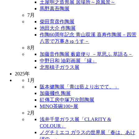
土屋明之造形展 居場所～原風景～
馬野真吾陶展
7月
柴田育彦作陶展
池田大介 作陶展
作陶60周年記念 青山双溪 喜寿作陶展－四苦
八苦で万事きゅうす－
8月
加藤音作陶展 薮庭便り －草思ふ 草語る－
中野日和 油彩画展 「縁」
北形槙子ガラス展
2025年
1月
阪本健陶展「青は藍より出でて、」
加藤摑也 陶展
紅傳工房中塚万次郎陶展
MINO茶碗100+展
2月
浅井千里ガラス展「CLARITY &
COLOUR」
ノグチミエコ ガラスの世界展「春は、あけ
ぼの。」