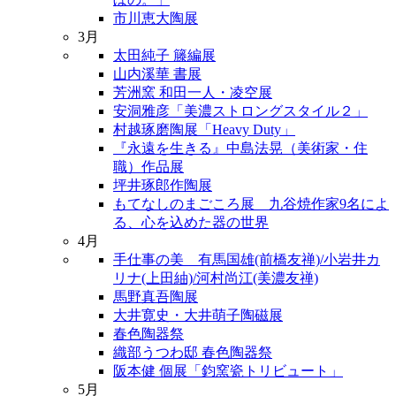
市川恵大陶展
3月
太田純子 籐編展
山内溪華 書展
芳洲窯 和田一人・凌空展
安洞雅彦「美濃ストロングスタイル２」
村越琢磨陶展「Heavy Duty」
『永遠を生きる』中島法晃（美術家・住
職）作品展
坪井琢郎作陶展
もてなしのまごころ展 九谷焼作家9名によ
る、心を込めた器の世界
4月
手仕事の美 有馬国雄(前橋友禅)/小岩井カ
リナ(上田紬)/河村尚江(美濃友禅)
馬野真吾陶展
大井寛史・大井萌子陶磁展
春色陶器祭
織部うつわ邸 春色陶器祭
阪本健 個展「鈞窯瓷トリビュート」
5月