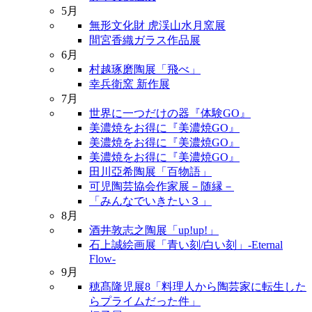
5月
無形文化財 虎渓山水月窯展
間宮香織ガラス作品展
6月
村越琢磨陶展「飛べ」
幸兵衛窯 新作展
7月
世界に一つだけの器『体験GO』
美濃焼をお得に『美濃焼GO』
美濃焼をお得に『美濃焼GO』
美濃焼をお得に『美濃焼GO』
田川亞希陶展「百物語」
可児陶芸協会作家展－随縁－
「みんなでいきたい３」
8月
酒井敦志之陶展「up!up!」
石上誠絵画展「青い刻/白い刻」-Eternal
Flow-
9月
穂髙隆児展8「料理人から陶芸家に転生した
らプライムだった件」