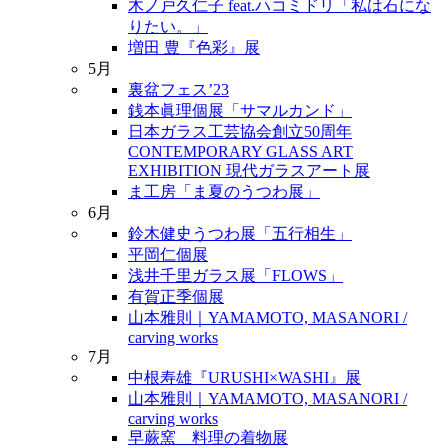
木ノ戸久仁子 feat.ハコミドリ「私は石にな
りたい。」
増田 豊『色彩』展
5月
裏盆フェス’23
銭本眞理個展「サマルカンド」
日本ガラス工芸協会創立50周年
CONTEMPORARY GLASS ART
EXHIBITION 現代ガラスアート展
ま工房「ま夏のうつわ展」
6月
鈴木健史うつわ展「五行相生」
平岡仁個展
浅井千里ガラス展「FLOWS」
有賀正季個展
山本雅則｜YAMAMOTO, MASANORI /
carving works
7月
中根寿雄『URUSHI×WASHI』展
山本雅則｜YAMAMOTO, MASANORI /
carving works
早蕨窯 料理の着物展