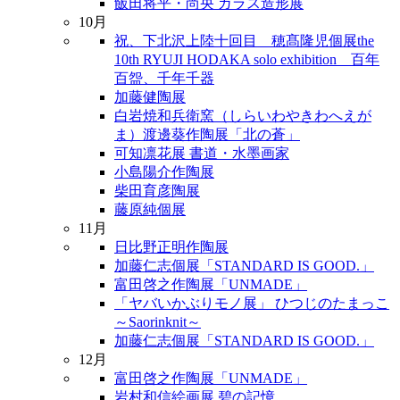
飯田将平・尚央 ガラス造形展
10月
祝、下北沢上陸十回目 穂髙隆児個展the
10th RYUJI HODAKA solo exhibition 百年
百盌、千年千器
加藤健陶展
白岩焼和兵衛窯（しらいわやきわへえが
ま）渡邊葵作陶展「北の蒼」
可知凛花展 書道・水墨画家
小島陽介作陶展
柴田育彦陶展
藤原純個展
11月
日比野正明作陶展
加藤仁志個展「STANDARD IS GOOD.」
富田啓之作陶展「UNMADE」
「ヤバいかぶりモノ展」 ひつじのたまっこ
～Saorinknit～
加藤仁志個展「STANDARD IS GOOD.」
12月
富田啓之作陶展「UNMADE」
岩村和信絵画展 碧の記憶