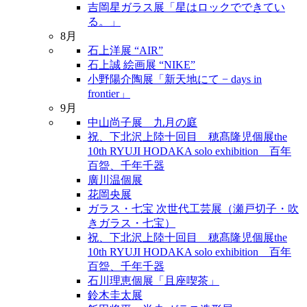
吉岡星ガラス展「星はロックでできてい
る。」
8月
石上洋展 “AIR”
石上誠 絵画展 “NIKE”
小野陽介陶展「新天地にて − days in
frontier」
9月
中山尚子展 九月の庭
祝、下北沢上陸十回目 穂髙隆児個展the
10th RYUJI HODAKA solo exhibition 百年
百盌、千年千器
廣川温個展
花岡央展
ガラス・七宝 次世代工芸展（瀬戸切子・吹
きガラス・七宝）
祝、下北沢上陸十回目 穂髙隆児個展the
10th RYUJI HODAKA solo exhibition 百年
百盌、千年千器
石川理恵個展「且座喫茶」
鈴木圭太展