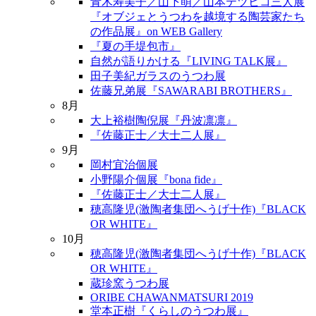
青木寿美子／山下萌／山本テツヒコ三人展
『オブジェとうつわを越境する陶芸家たち
の作品展』on WEB Gallery
『夏の手堤包市』
自然が語りかける『LIVING TALK展』
田子美紀ガラスのうつわ展
佐藤兄弟展『SAWARABI BROTHERS』
8月
大上裕樹陶倪展『丹波凛凛』
『佐藤正士／大士二人展』
9月
岡村宜治個展
小野陽介個展『bona fide』
『佐藤正士／大士二人展』
穂高隆児(激陶者集団へうげ十作)『BLACK
OR WHITE』
10月
穂高隆児(激陶者集団へうげ十作)『BLACK
OR WHITE』
蔵珍窯うつわ展
ORIBE CHAWANMATSURI 2019
堂本正樹『くらしのうつわ展』