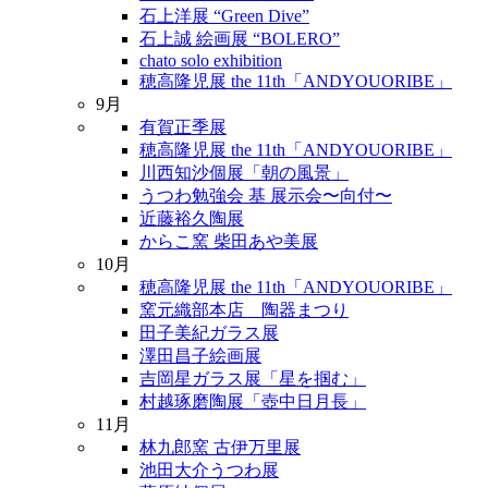
石上洋展 “Green Dive”
石上誠 絵画展 “BOLERO”
chato solo exhibition
穂高隆児展 the 11th「ANDYOUORIBE」
9月
有賀正季展
穂高隆児展 the 11th「ANDYOUORIBE」
川西知沙個展「朝の風景」
うつわ勉強会 基 展示会〜向付〜
近藤裕久陶展
からこ窯 柴田あや美展
10月
穂高隆児展 the 11th「ANDYOUORIBE」
窯元織部本店 陶器まつり
田子美紀ガラス展
澤田昌子絵画展
吉岡星ガラス展「星を掴む」
村越琢磨陶展「壺中日月長」
11月
林九郎窯 古伊万里展
池田大介うつわ展