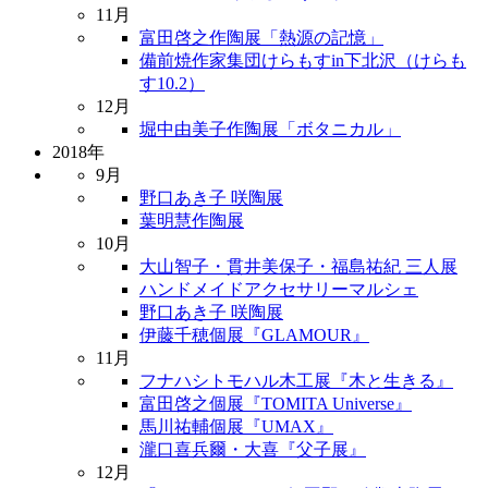
11月
富田啓之作陶展「熱源の記憶」
備前焼作家集団けらもすin下北沢（けらも
す10.2）
12月
堀中由美子作陶展「ボタニカル」
2018年
9月
野口あき子 咲陶展
葉明慧作陶展
10月
大山智子・貫井美保子・福島祐紀 三人展
ハンドメイドアクセサリーマルシェ
野口あき子 咲陶展
伊藤千穂個展『GLAMOUR』
11月
フナハシトモハル木工展『木と生きる』
富田啓之個展『TOMITA Universe』
馬川祐輔個展『UMAX』
瀧口喜兵爾・大喜『父子展』
12月