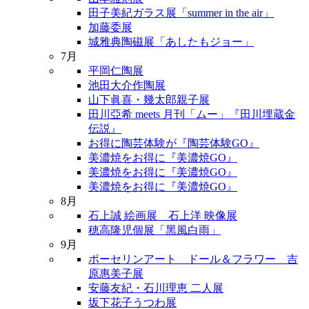
田子美紀ガラス展「summer in the air」
加藤委展
城雅典陶磁展「あしたもジョー」
7月
平岡仁陶展
池田大介作陶展
山下眞喜・幾太郎親子展
田川亞希 meets 月刊「ムー」『田川埋蔵金
伝説』
お得に陶芸体験が『陶芸体験GO』
美濃焼をお得に『美濃焼GO』
美濃焼をお得に『美濃焼GO』
美濃焼をお得に『美濃焼GO』
8月
石上誠 絵画展 石上洋 映像展
穂高隆児個展「黑風白雨」
9月
ポーセリンアート ドール＆フラワー 吉
原惠美子展
安藤友紀・石川理恵 二人展
坂下花子うつわ展