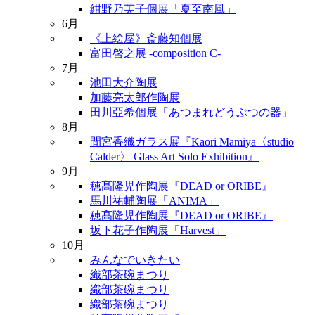
紺野乃芙子個展「夏至南風」
6月
《上絵屋》斎藤知個展
富田啓之展 -composition C-
7月
池田大介陶展
加藤亮太郎作陶展
田川亞希個展「あつまれどうぶつの器」
8月
間宮香織ガラス展『Kaori Mamiya〈studio
Calder〉 Glass Art Solo Exhibition』
9月
穂髙隆児作陶展『DEAD or ORIBE』
馬川祐輔陶展「ANIMA」
穂髙隆児作陶展『DEAD or ORIBE』
坂下花子作陶展「Harvest」
10月
みんなでいきたい
織部茶碗まつり
織部茶碗まつり
織部茶碗まつり