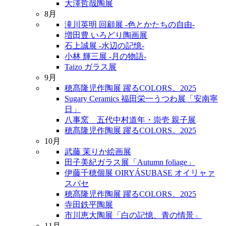
大澤哲哉陶展
8月
滝川英明 回顧展 -色とかたちの自由-
増田豊 いろどり陶画展
石上誠展 -水辺の記憶-
小林 輝三展 -月の物語-
Taizo ガラス展
9月
穂髙隆児作陶展 躍るCOLORS。2025
Sugary Ceramics 福田栄一うつわ展「安南寧
日」
八事窯 五代中村道年・崇壱 親子展
穂髙隆児作陶展 躍るCOLORS。2025
10月
武藤 茉りか絵画展
田子美紀ガラス展「Autumn foliage」
伊藤千穂個展 OIRYÁSUBASE オイリャァ
スバセ
穂髙隆児作陶展 躍るCOLORS。2025
寺田鉄平陶展
市川恵大陶展「白の記憶、青の情景」
11月