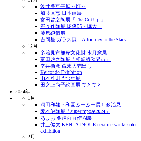
浅井美恵子展～灯～
加藤眞惠 日本画展
富田啓之陶展「The Cut Up.」
泥々作陶展 堀俊郎・堀太一
藤原純個展
吉岡星 ガラス展 – A Journey to the Stars –
12月
多治見市無形文化財 水月窯展
富田啓之陶展「相転移臨界点」
幸兵衛窯 歳末大売出し
Keicondo Exhibition
山本雅則うつわ展
田之上尚子絵画展 てとてと
2024年
1月
洞田和雄・和園ふーふー展 in多治見
阪本健陶展「superimpose2024」
あよお 金澤尚宜作陶展
井上健太 KENTA INOUE ceramic works solo
exhibition
2月