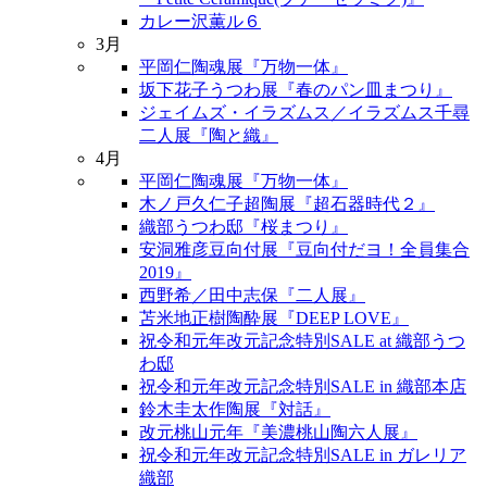
カレー沢薫ル６
3月
平岡仁陶魂展『万物一体』
坂下花子うつわ展『春のパン皿まつり』
ジェイムズ・イラズムス／イラズムス千尋
二人展『陶と織』
4月
平岡仁陶魂展『万物一体』
木ノ戸久仁子超陶展『超石器時代２』
織部うつわ邸『桜まつり』
安洞雅彦豆向付展『豆向付だヨ！全員集合
2019』
西野希／田中志保『二人展』
苫米地正樹陶酔展『DEEP LOVE』
祝令和元年改元記念特別SALE at 織部うつ
わ邸
祝令和元年改元記念特別SALE in 織部本店
鈴木圭太作陶展『対話』
改元桃山元年『美濃桃山陶六人展』
祝令和元年改元記念特別SALE in ガレリア
織部