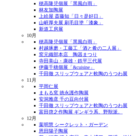
穂高隆児個展「黑風白雨」
林友加陶展
上絵屋 斎藤知「日々是好日」
山㟁厚夫展 刷毛目塗「漆象」
新道工房展
10月
穂高隆児個展「黑風白雨」
村越琢磨・工藤工「酒と肴の二人展」
窯元織部本店 陶器まつり
寺田美山・康雄・鉄平三代展
伊藤千穂個展「&cuisine」
千田徹 スリップウェアと軟陶のうつわ展
11月
平岡仁展
まもる窯 徳永護作陶展
安洞雅彦 千の豆向付展
千田徹 スリップウェアと軟陶のうつわ展
富田啓之作陶展 ギンギラ系、野獣派。
12月
葉明慧 シークレット・ガーデン
恩田陽子陶展