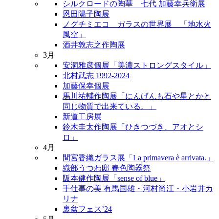
シルクロードの陶華 七代 加藤幸兵衛展
恩田陽子陶展
ノグチミエコ ガラスの世界展 「地水火
風空」
酒井敦志之作陶展
3月
安洞雅彦個展「美濃ストロングスタイル」
北村武志 1992-2024
加藤保幸個展
馬川祐輔作陶展「にんげんも石や星とかと
同じ物質で出来ている。」
新道工房展
鈴木圭太作陶展「ひきつづき、アオとシ
ロ」
4月
間宮香織ガラス展「La primavera è arrivata.」
織部うつわ邸 春色陶器祭
阪本健作陶展「sense of blue」
手仕事の美 有馬国雄・河村尚江・小岩井カ
リナ
裏盆フェス’24