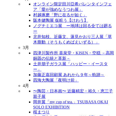
オンライン限定田川亞希バレンタインフェ
ア「愛が強めなうつわ展」
村越琢磨「野に在るが如く」
阪本健陶展 仮粧う【けわう】
ノグチミエコ展 ー地球は回る全ては廻る
ー
北井知枝、近藤文、蓮見かおり三人展「草
木萠動（そうもくめばえいずる）」
3月
四津川製作所 喜泉堂・KISEN・空穏 －高岡
銅器の伝統と革新－
土井朋子ガラス展「ハッピー・イースタ
ー」
加藤正嘉回顧展 あれから９年～軌跡～
四海大陶展「夜明け前」
4月
〜陶芸・日本画〜 近藤精宏・裕久・恵三子
親子展
岡井翼「my cup of tea.」TSUBASA OKAI
SOLO EXHIBITION
桜まつり