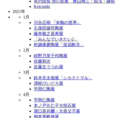
草の頭窯 澄心窯展 青山禮三・双渓・健祐
Keicondo
2021年
1月
川合正樹 『灰釉の世界』
久保田健司陶展
藤井敬之喜寿展
「みんなでいきたい2」
村越琢磨陶展「坐花酔月」
2月
紺野乃芙子作陶展
佐藤和次
近藤文うつわ展
3月
鈴木圭太個展「シカクとマル」
津軽びいどろ展
平岡仁陶展
4月
平岡仁陶展
木ノ戸久仁子大投石展
瀧口喜兵爾・大喜父子展
栁本美帆個展