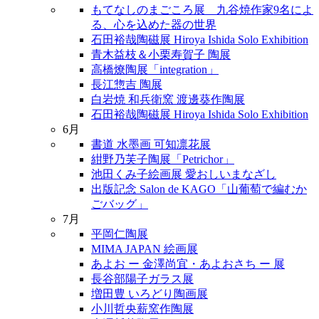
もてなしのまごころ展 九谷焼作家9名によ
る、心を込めた器の世界
石田裕哉陶磁展 Hiroya Ishida Solo Exhibition
青木益枝＆小栗寿賀子 陶展
高橋燎陶展「integration」
長江惣吉 陶展
白岩焼 和兵衛窯 渡邊葵作陶展
石田裕哉陶磁展 Hiroya Ishida Solo Exhibition
6月
書道 水墨画 可知凛花展
紺野乃芙子陶展「Petrichor」
池田くみ子絵画展 愛おしいまなざし
出版記念 Salon de KAGO「山葡萄で編むか
ごバッグ」
7月
平岡仁陶展
MIMA JAPAN 絵画展
あよお ー 金澤尚宜・あよおさち ー 展
長谷部陽子ガラス展
増田豊 いろどり陶画展
小川哲央薪窯作陶展