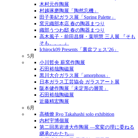
木村元作陶展
村越琢磨陶展「陶然忘機」
田子美紀ガラス展「Spring Palette」
窯元織部本店 春の陶器まつり
織部うつわ邸 春の陶器まつり
高木風子・前田昌輝・葉明慧 三人展 『そも
そも、、、』
Ichirock09 Presents「裏盆フェス’26」
5月
小川哲央 薪窯作陶展
石田裕哉陶磁展
黒川大介ガラス展「amorphous」
日本ガラス工芸協会 ガラスアート展
阪本健作陶展「未定形の層景」
石田裕哉陶磁展
近藤精宏陶展
6月
高橋燎 Ryo Takahashi solo exhibition
内村宇博個展
第二回黒岩達大作陶展 ―窯変の理に委ねる
継承のかたち―