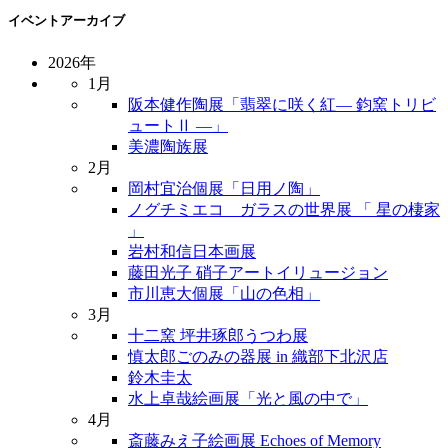
イベントアーカイブ
2026年
1月
阪本健作陶展「翡翠に咲く紅― 鈞窯トリビ
ュートⅡ ―」
美濃陶族展
2月
岡村宜治個展「日用ノ陶」
ノグチミエコ ガラスの世界展 「 星の棲家
」
岩村和信日本画展
藤田光子 硝子アートイリュージョン
市川恵大個展「山の色相」
3月
十二窯 坪井琢郎うつわ展
慎太郎ごのみの器展 in 織部下北沢店
鈴木圭太
水上卓哉絵画展「光と風の中で」
4月
斎藤みえ子絵画展 Echoes of Memory