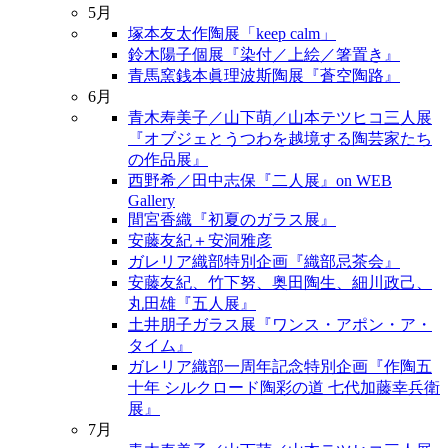
5月
塚本友太作陶展「keep calm」
鈴木陽子個展『染付／上絵／箸置き』
青馬窯銭本眞理波斯陶展『蒼空陶路』
6月
青木寿美子／山下萌／山本テツヒコ三人展
『オブジェとうつわを越境する陶芸家たち
の作品展』
西野希／田中志保『二人展』on WEB
Gallery
間宮香織『初夏のガラス展』
安藤友紀＋安洞雅彦
ガレリア織部特別企画『織部忌茶会』
安藤友紀、竹下努、奥田陶生、細川政己、
丸田雄『五人展』
土井朋子ガラス展『ワンス・アポン・ア・
タイム』
ガレリア織部一周年記念特別企画『作陶五
十年 シルクロード陶彩の道 七代加藤幸兵衛
展』
7月