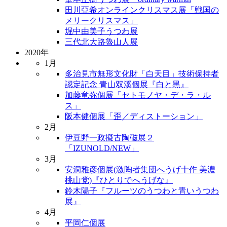
田川亞希オンラインクリスマス展「戦国の
メリークリスマス」
堀中由美子うつわ展
三代北大路魯山人展
2020年
1月
多治見市無形文化財「白天目」技術保持者
認定記念 青山双溪個展『白と黒』
加藤竜弥個展「セトモノヤ・デ・ラ・ル
ス」
阪本健個展「歪／ディストーション」
2月
伊豆野一政擬古陶磁展２
「IZUNOLD/NEW」
3月
安洞雅彦個展(激陶者集団へうげ十作 美濃
桃山党)『ひとりでへうげな』
鈴木陽子『フルーツのうつわと青いうつわ
展』
4月
平岡仁個展