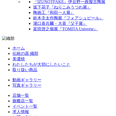
『IZUNOTFAKE』伊豆野一政擬古陶展
坂下花子『ねりこみうつわ展』
陶画工『和田一人展』
鈴木圭太作陶展『フォアシュピール』
瀧口喜兵爾・大喜『父子展』
富田啓之個展『TOMITA Universe』
ホーム
伝統の器 織部
美濃焼
わたしたちが大切にしたいこと
取り扱い商品
動画ギャラリー
写真ギャラリー
店舗一覧
旗艦店一覧
イベント一覧
求人情報