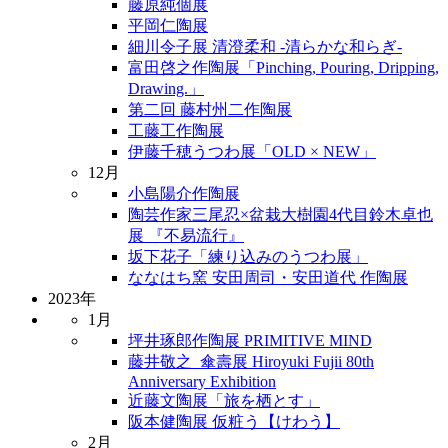
藤原純個展
平岡仁陶展
細川令子展 清澄柔和 -清らかな和らぎ-
富田啓之作陶展「Pinching, Pouring, Dripping,
Drawing.」
第二回 藤村州二作陶展
工藤工作陶展
伊藤千穂うつわ展「OLD × NEW」
12月
小島陽介作陶展
陶芸作家三尾忍×盆栽大樹園4代目鈴木卓也
展 『不易流行』
坂下花子「練り込みのうつわ展」
ななはち窯 安田周司・安田道代 作陶展
2023年
1月
坪井琢郎作陶展 PRIMITIVE MIND
藤井敬之_傘壽展 Hiroyuki Fujii 80th
Anniversary Exhibition
近藤文陶展「旅を栖とす」
阪本健陶展 仮粧う【けわう】
2月