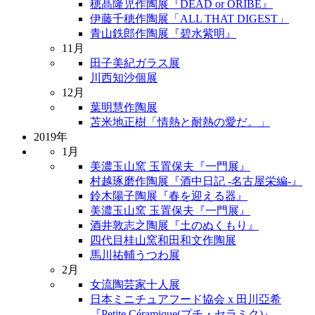
穂髙隆児作陶展『DEAD or ORIBE』
伊藤千穂作陶展「ALL THAT DIGEST」
青山鉄郎作陶展『碧水紫明』
11月
田子美紀ガラス展
川西知沙個展
12月
葉明慧作陶展
苫米地正樹「情熱と耐熱の愛だ。」
2019年
1月
美濃玉山窯 玉置保夫『一門展』
村越琢磨作陶展『酒中日記 -名古屋栄編-』
鈴木陽子陶展『春を迎える器』
美濃玉山窯 玉置保夫『一門展』
酒井敦志之陶展『土のぬくもり』
四代目桂山窯和田和文作陶展
馬川祐輔うつわ展
2月
女流陶芸家十人展
日本ミニチュアフード協会 x 田川亞希
『Petite Céramique(プチ・セラミク)』