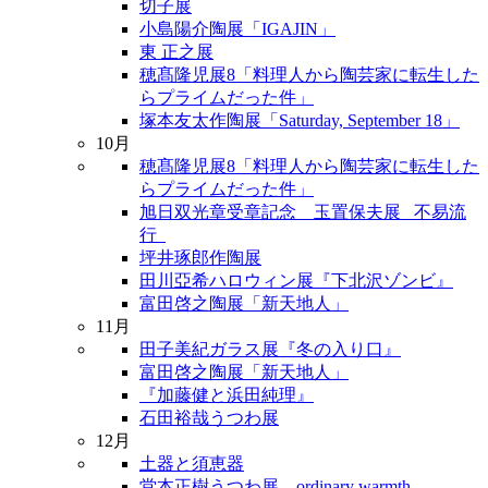
切子展
小島陽介陶展「IGAJIN」
東 正之展
穂髙隆児展8「料理人から陶芸家に転生した
らプライムだった件」
塚本友太作陶展「Saturday, September 18」
10月
穂髙隆児展8「料理人から陶芸家に転生した
らプライムだった件」
旭日双光章受章記念 玉置保夫展 _不易流
行_
坪井琢郎作陶展
田川亞希ハロウィン展『下北沢ゾンビ』
富田啓之陶展「新天地人」
11月
田子美紀ガラス展『冬の入り口』
富田啓之陶展「新天地人」
『加藤健と浜田純理』
石田裕哉うつわ展
12月
土器と須恵器
堂本正樹うつわ展 ordinary warmth