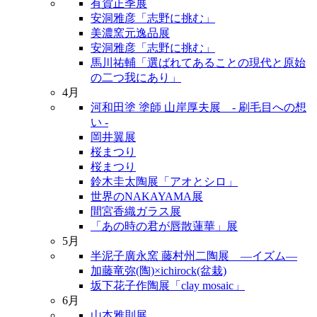
有賀正季展
安洞雅彦「志野に挑む」
美濃窯元逸品展
安洞雅彦「志野に挑む」
馬川祐輔「選ばれてあることの現代と原始
の二つ我にあり」
4月
河和田塗 塗師 山岸厚夫展 - 刷毛目への想
い -
岡井翼展
桜まつり
桜まつり
鈴木圭太陶展「アオとシロ」
世界のNAKAYAMA展
間宮香織ガラス展
「あの時の君が唇散蓮華」展
5月
半泥子廣永窯 藤村州二陶展 ―イズム―
加藤竜弥(陶)×ichirock(盆栽)
坂下花子作陶展「clay mosaic」
6月
山本雅則展