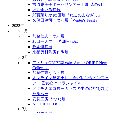
吉原惠美子ポーセリンアート展 花の刻
坪井琢郎作陶展
武藤茉りか 絵画展『ねこのまなざし』
久保田健司うつわ展「Winter's Feast」
2022年
1月
加藤仁志うつわ展
和田一人展 -芳洲三代賦-
阪本健陶展
京都奥村陶房作陶展
2月
アトリエORIBE新作展 Atelier ORIBE New
Collection
加藤仁志うつわ展
オンライン限定田川亞希バレンタインフェ
ア 「乙女心はフラジャイル」
ノグチミエコ展ーガラスの中の時空を超え
た旅へー
安見工房 うつわ展
AFTER500.1st
3月