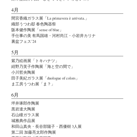
4月
間宮香織ガラス展「La primavera è arrivata.」
織部うつわ邸 春色陶器祭
阪本健作陶展「sense of blue」
手仕事の美 有馬国雄・河村尚江・小岩井カリナ
裏盆フェス’24
5月
紫乃絵画展「トキハナツ」
紺野乃芙子作陶展「海と空の間で」
小川哲央陶展
田子美紀ガラス展「duologue of colors」
ま工房うつわ展「ま？」
6月
坪井琢郎作陶展
黒岩達大陶展
石山瞳ガラス展
城雅典作品展
和田山真央・長谷部陽子・西優樹 3人展
第二回 加藤亮太郎作陶展