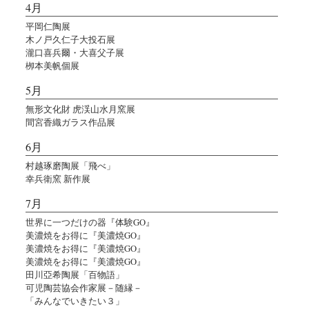
4月
平岡仁陶展
木ノ戸久仁子大投石展
瀧口喜兵爾・大喜父子展
栁本美帆個展
5月
無形文化財 虎渓山水月窯展
間宮香織ガラス作品展
6月
村越琢磨陶展「飛べ」
幸兵衛窯 新作展
7月
世界に一つだけの器『体験GO』
美濃焼をお得に『美濃焼GO』
美濃焼をお得に『美濃焼GO』
美濃焼をお得に『美濃焼GO』
田川亞希陶展「百物語」
可児陶芸協会作家展－随縁－
「みんなでいきたい３」