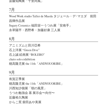
斎藤知陶展「千里同風」
7月
Wood Work studio Taller de Maeda タジェール・デ･マエダ 前田
昌輝作品展
Sugary Ceramics 福田栄一うつわ展「安南手」
永草陽平・西野希・加藤好康 三人展
8月
アニミズムと田川亞希
石上洋展 “Green Dive”
石上誠 絵画展 “BOLERO”
chato solo exhibition
穂高隆児展 the 11th「ANDYOUORIBE」
9月
有賀正季展
穂高隆児展 the 11th「ANDYOUORIBE」
川西知沙個展「朝の風景」
うつわ勉強会 基 展示会〜向付〜
近藤裕久陶展
からこ窯 柴田あや美展