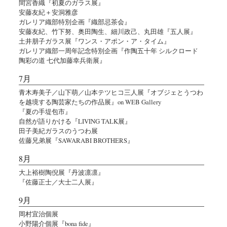
間宮香織『初夏のガラス展』
安藤友紀＋安洞雅彦
ガレリア織部特別企画『織部忌茶会』
安藤友紀、竹下努、奥田陶生、細川政己、丸田雄『五人展』
土井朋子ガラス展『ワンス・アポン・ア・タイム』
ガレリア織部一周年記念特別企画『作陶五十年 シルクロード
陶彩の道 七代加藤幸兵衛展』
7月
青木寿美子／山下萌／山本テツヒコ三人展『オブジェとうつわ
を越境する陶芸家たちの作品展』on WEB Gallery
『夏の手堤包市』
自然が語りかける『LIVING TALK展』
田子美紀ガラスのうつわ展
佐藤兄弟展『SAWARABI BROTHERS』
8月
大上裕樹陶倪展『丹波凛凛』
『佐藤正士／大士二人展』
9月
岡村宜治個展
小野陽介個展『bona fide』