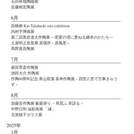
石田裕哉陶磁展
近藤精宏陶展
6月
高橋燎 Ryo Takahashi solo exhibition
内村宇博個展
第二回黒岩達大作陶展 ―窯変の理に委ねる継承のかたち―
土屋明之造形展 居場所～原風景～
馬野真吾陶展
7月
柴田育彦作陶展
池田大介 作陶展
作陶60周年記念 青山双溪 喜寿作陶展－四苦八苦で万事きゅう
す－
8月
加藤音作陶展 薮庭便り －草思ふ 草語る－
中野日和 油彩画展 「縁」
北形槙子ガラス展
2025年
1月