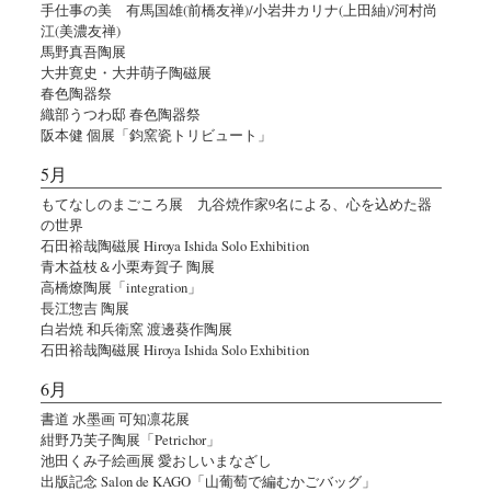
手仕事の美 有馬国雄(前橋友禅)/小岩井カリナ(上田紬)/河村尚
江(美濃友禅)
馬野真吾陶展
大井寛史・大井萌子陶磁展
春色陶器祭
織部うつわ邸 春色陶器祭
阪本健 個展「鈞窯瓷トリビュート」
5月
もてなしのまごころ展 九谷焼作家9名による、心を込めた器
の世界
石田裕哉陶磁展 Hiroya Ishida Solo Exhibition
青木益枝＆小栗寿賀子 陶展
高橋燎陶展「integration」
長江惣吉 陶展
白岩焼 和兵衛窯 渡邊葵作陶展
石田裕哉陶磁展 Hiroya Ishida Solo Exhibition
6月
書道 水墨画 可知凛花展
紺野乃芙子陶展「Petrichor」
池田くみ子絵画展 愛おしいまなざし
出版記念 Salon de KAGO「山葡萄で編むかごバッグ」