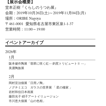
【展示会概要】
堂本正樹『くらしのうつわ展』
会期：2019年10月26日(土)～2019年11月04日(月)
場所：ORIBE Nagoya
〒461-0001 愛知県名古屋市東区泉1-1-37
営業時間：11:00～19:00
イベントアーカイブ
2026年
1月
阪本健作陶展「翡翠に咲く紅― 鈞窯トリビュートⅡ ―」
美濃陶族展
2月
岡村宜治個展「日用ノ陶」
ノグチミエコ ガラスの世界展 「 星の棲家 」
岩村和信日本画展
藤田光子 硝子アートイリュージョン
市川恵大個展「山の色相」