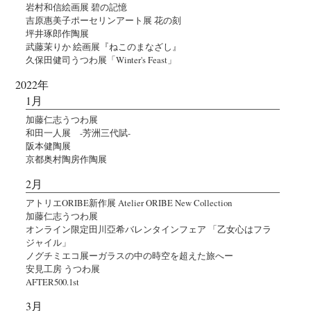
岩村和信絵画展 碧の記憶
吉原惠美子ポーセリンアート展 花の刻
坪井琢郎作陶展
武藤茉りか 絵画展『ねこのまなざし』
久保田健司うつわ展「Winter's Feast」
2022年
1月
加藤仁志うつわ展
和田一人展 -芳洲三代賦-
阪本健陶展
京都奥村陶房作陶展
2月
アトリエORIBE新作展 Atelier ORIBE New Collection
加藤仁志うつわ展
オンライン限定田川亞希バレンタインフェア 「乙女心はフラ
ジャイル」
ノグチミエコ展ーガラスの中の時空を超えた旅へー
安見工房 うつわ展
AFTER500.1st
3月