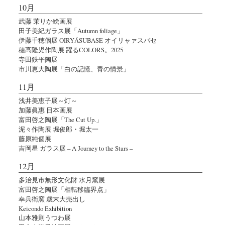
10月
武藤 茉りか絵画展
田子美紀ガラス展「Autumn foliage」
伊藤千穂個展 OIRYÁSUBASE オイリャァスバセ
穂髙隆児作陶展 躍るCOLORS。2025
寺田鉄平陶展
市川恵大陶展「白の記憶、青の情景」
11月
浅井美恵子展～灯～
加藤眞惠 日本画展
富田啓之陶展「The Cut Up.」
泥々作陶展 堀俊郎・堀太一
藤原純個展
吉岡星 ガラス展 – A Journey to the Stars –
12月
多治見市無形文化財 水月窯展
富田啓之陶展「相転移臨界点」
幸兵衛窯 歳末大売出し
Keicondo Exhibition
山本雅則うつわ展