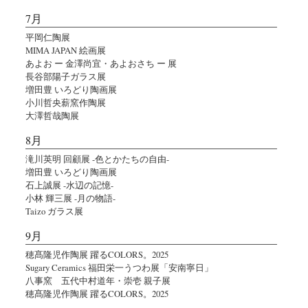
7月
平岡仁陶展
MIMA JAPAN 絵画展
あよお ー 金澤尚宜・あよおさち ー 展
長谷部陽子ガラス展
増田豊 いろどり陶画展
小川哲央薪窯作陶展
大澤哲哉陶展
8月
滝川英明 回顧展 -色とかたちの自由-
増田豊 いろどり陶画展
石上誠展 -水辺の記憶-
小林 輝三展 -月の物語-
Taizo ガラス展
9月
穂髙隆児作陶展 躍るCOLORS。2025
Sugary Ceramics 福田栄一うつわ展「安南寧日」
八事窯 五代中村道年・崇壱 親子展
穂髙隆児作陶展 躍るCOLORS。2025