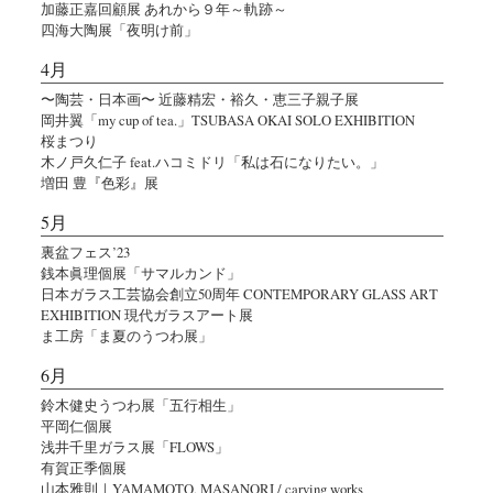
加藤正嘉回顧展 あれから９年～軌跡～
四海大陶展「夜明け前」
4月
〜陶芸・日本画〜 近藤精宏・裕久・恵三子親子展
岡井翼「my cup of tea.」TSUBASA OKAI SOLO EXHIBITION
桜まつり
木ノ戸久仁子 feat.ハコミドリ「私は石になりたい。」
増田 豊『色彩』展
5月
裏盆フェス’23
銭本眞理個展「サマルカンド」
日本ガラス工芸協会創立50周年 CONTEMPORARY GLASS ART
EXHIBITION 現代ガラスアート展
ま工房「ま夏のうつわ展」
6月
鈴木健史うつわ展「五行相生」
平岡仁個展
浅井千里ガラス展「FLOWS」
有賀正季個展
山本雅則｜YAMAMOTO, MASANORI / carving works