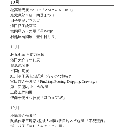
10月
穂高隆児展 the 11th「ANDYOUORIBE」
窯元織部本店 陶器まつり
田子美紀ガラス展
澤田昌子絵画展
吉岡星ガラス展「星を掴む」
村越琢磨陶展「壺中日月長」
11月
林九郎窯 古伊万里展
池田大介うつわ展
藤原純個展
平岡仁陶展
細川令子展 清澄柔和 -清らかな和らぎ-
富田啓之作陶展「Pinching, Pouring, Dripping, Drawing.」
第二回 藤村州二作陶展
工藤工作陶展
伊藤千穂うつわ展「OLD × NEW」
12月
小島陽介作陶展
陶芸作家三尾忍×盆栽大樹園4代目鈴木卓也展 『不易流行』
坂下花子「練り込みのうつわ展」