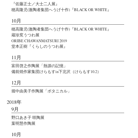
『佐藤正士／大士二人展』
穂高隆児(激陶者集団へうげ十作)『BLACK OR WHITE』
10月
穂高隆児(激陶者集団へうげ十作)『BLACK OR WHITE』
蔵珍窯うつわ展
ORIBE CHAWANMATSURI 2019
堂本正樹『くらしのうつわ展』
11月
富田啓之作陶展「熱源の記憶」
備前焼作家集団けらもすin下北沢（けらもす10.2）
12月
堀中由美子作陶展「ボタニカル」
2018年
9月
野口あき子 咲陶展
葉明慧作陶展
10月