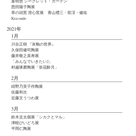
葉明慧 シークレット・ガーデン
恩田陽子陶展
草の頭窯 澄心窯展 青山禮三・双渓・健祐
Keicondo
2021年
1月
川合正樹 『灰釉の世界』
久保田健司陶展
藤井敬之喜寿展
「みんなでいきたい2」
村越琢磨陶展「坐花酔月」
2月
紺野乃芙子作陶展
佐藤和次
近藤文うつわ展
3月
鈴木圭太個展「シカクとマル」
津軽びいどろ展
平岡仁陶展