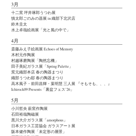
3月
十二窯 坪井琢郎うつわ展
慎太郎ごのみの器展 in 織部下北沢店
鈴木圭太
水上卓哉絵画展「光と風の中で」
4月
斎藤みえ子絵画展 Echoes of Memory
木村元作陶展
村越琢磨陶展「陶然忘機」
田子美紀ガラス展「Spring Palette」
窯元織部本店 春の陶器まつり
織部うつわ邸 春の陶器まつり
高木風子・前田昌輝・葉明慧 三人展 『そもそも、、、』
Ichirock09 Presents「裏盆フェス’26」
5月
小川哲央 薪窯作陶展
石田裕哉陶磁展
黒川大介ガラス展「amorphous」
日本ガラス工芸協会 ガラスアート展
阪本健作陶展「未定形の層景」