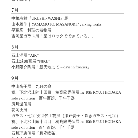
7月
中根寿雄『URUSHI×WASHI』展
山本雅則｜YAMAMOTO, MASANORI / carving works
早蕨窯 料理の着物展
吉岡星ガラス展「星はロックでできている。」
8月
石上洋展 “AIR”
石上誠 絵画展 “NIKE”
小野陽介陶展「新天地にて − days in frontier」
9月
中山尚子展 九月の庭
祝、下北沢上陸十回目 穂髙隆児個展the 10th RYUJI HODAKA
solo exhibition 百年百盌、千年千器
廣川温個展
花岡央展
ガラス・七宝 次世代工芸展（瀬戸切子・吹きガラス・七宝）
祝、下北沢上陸十回目 穂髙隆児個展the 10th RYUJI HODAKA
solo exhibition 百年百盌、千年千器
石川理恵個展「且座喫茶」