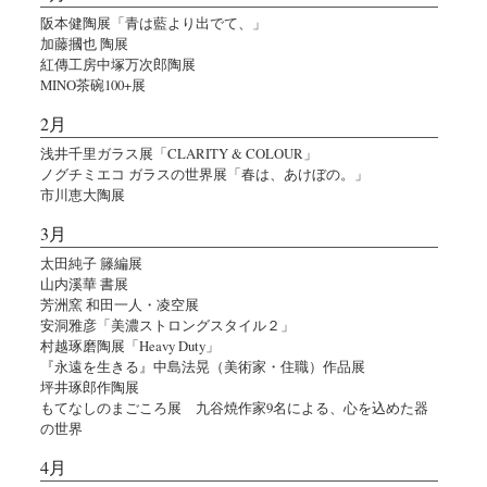
阪本健陶展「青は藍より出でて、」
加藤摑也 陶展
紅傳工房中塚万次郎陶展
MINO茶碗100+展
2月
浅井千里ガラス展「CLARITY & COLOUR」
ノグチミエコ ガラスの世界展「春は、あけぼの。」
市川恵大陶展
3月
太田純子 籐編展
山内溪華 書展
芳洲窯 和田一人・凌空展
安洞雅彦「美濃ストロングスタイル２」
村越琢磨陶展「Heavy Duty」
『永遠を生きる』中島法晃（美術家・住職）作品展
坪井琢郎作陶展
もてなしのまごころ展 九谷焼作家9名による、心を込めた器
の世界
4月