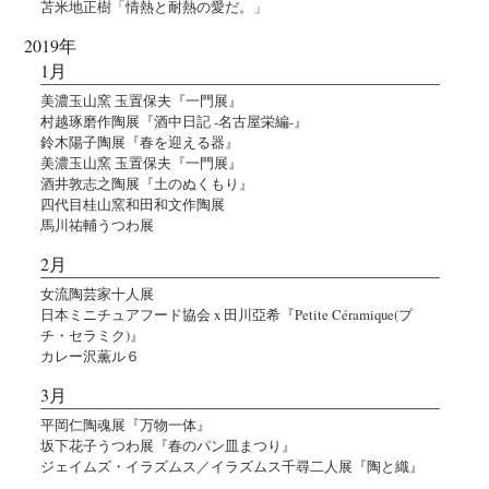
苫米地正樹「情熱と耐熱の愛だ。」
2019年
1月
美濃玉山窯 玉置保夫『一門展』
村越琢磨作陶展『酒中日記 -名古屋栄編-』
鈴木陽子陶展『春を迎える器』
美濃玉山窯 玉置保夫『一門展』
酒井敦志之陶展『土のぬくもり』
四代目桂山窯和田和文作陶展
馬川祐輔うつわ展
2月
女流陶芸家十人展
日本ミニチュアフード協会 x 田川亞希『Petite Céramique(プ
チ・セラミク)』
カレー沢薫ル６
3月
平岡仁陶魂展『万物一体』
坂下花子うつわ展『春のパン皿まつり』
ジェイムズ・イラズムス／イラズムス千尋二人展『陶と織』