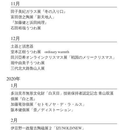
11月
田子美紀ガラス展『冬の入り口』
富田啓之陶展「新天地人」
『加藤健と浜田純理』
石田裕哉うつわ展
12月
土器と須恵器
堂本正樹うつわ展 ordinary warmth
田川亞希オンラインクリスマス展「戦国のメリークリスマス」
堀中由美子うつわ展
三代北大路魯山人展
2020年
1月
多治見市無形文化財「白天目」技術保持者認定記念 青山双溪
個展『白と黒』
加藤竜弥個展「セトモノヤ・デ・ラ・ルス」
阪本健個展「歪／ディストーション」
2月
伊豆野一政擬古陶磁展２「IZUNOLD/NEW」