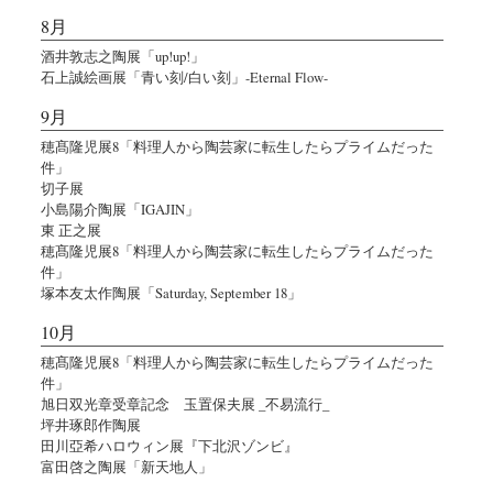
8月
酒井敦志之陶展「up!up!」
石上誠絵画展「青い刻/白い刻」-Eternal Flow-
9月
穂髙隆児展8「料理人から陶芸家に転生したらプライムだった
件」
切子展
小島陽介陶展「IGAJIN」
東 正之展
穂髙隆児展8「料理人から陶芸家に転生したらプライムだった
件」
塚本友太作陶展「Saturday, September 18」
10月
穂髙隆児展8「料理人から陶芸家に転生したらプライムだった
件」
旭日双光章受章記念 玉置保夫展 _不易流行_
坪井琢郎作陶展
田川亞希ハロウィン展『下北沢ゾンビ』
富田啓之陶展「新天地人」