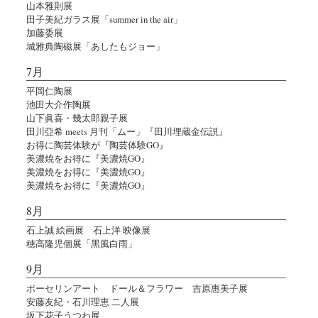
山本雅則展
田子美紀ガラス展「summer in the air」
加藤委展
城雅典陶磁展「あしたもジョー」
7月
平岡仁陶展
池田大介作陶展
山下眞喜・幾太郎親子展
田川亞希 meets 月刊「ムー」『田川埋蔵金伝説』
お得に陶芸体験が『陶芸体験GO』
美濃焼をお得に『美濃焼GO』
美濃焼をお得に『美濃焼GO』
美濃焼をお得に『美濃焼GO』
8月
石上誠 絵画展 石上洋 映像展
穂高隆児個展「黑風白雨」
9月
ポーセリンアート ドール＆フラワー 吉原惠美子展
安藤友紀・石川理恵 二人展
坂下花子うつわ展