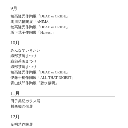
9月
穂髙隆児作陶展『DEAD or ORIBE』
馬川祐輔陶展「ANIMA」
穂髙隆児作陶展『DEAD or ORIBE』
坂下花子作陶展「Harvest」
10月
みんなでいきたい
織部茶碗まつり
織部茶碗まつり
織部茶碗まつり
穂髙隆児作陶展『DEAD or ORIBE』
伊藤千穂作陶展「ALL THAT DIGEST」
青山鉄郎作陶展『碧水紫明』
11月
田子美紀ガラス展
川西知沙個展
12月
葉明慧作陶展