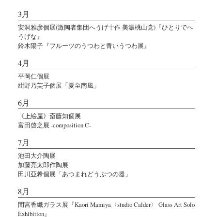
3月
安洞雅彦個展(激陶者集団へうげ十作 美濃桃山党)『ひとりでへ
うげな』
鈴木陽子『フルーツのうつわと青いうつわ展』
4月
平岡仁個展
紺野乃芙子個展「夏至南風」
6月
《上絵屋》斎藤知個展
富田啓之展 -composition C-
7月
池田大介陶展
加藤亮太郎作陶展
田川亞希個展「あつまれどうぶつの器」
8月
間宮香織ガラス展『Kaori Mamiya〈studio Calder〉 Glass Art Solo
Exhibition』