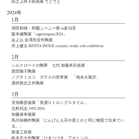
田之上尚子絵画展 てとてと
2024年
1月
洞田和雄・和園ふーふー展 in多治見
阪本健陶展「superimpose2024」
あよお 金澤尚宜作陶展
井上健太 KENTA INOUE ceramic works solo exhibition
2月
シルクロードの陶華 七代 加藤幸兵衛展
恩田陽子陶展
ノグチミエコ ガラスの世界展 「地水火風空」
酒井敦志之作陶展
3月
安洞雅彦個展「美濃ストロングスタイル」
北村武志 1992-2024
加藤保幸個展
馬川祐輔作陶展「にんげんも石や星とかと同じ物質で出来てい
る。」
新道工房展
鈴木圭太作陶展「ひきつづき、アオとシロ」