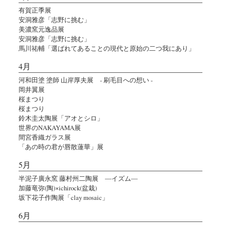
有賀正季展
安洞雅彦「志野に挑む」
美濃窯元逸品展
安洞雅彦「志野に挑む」
馬川祐輔「選ばれてあることの現代と原始の二つ我にあり」
4月
河和田塗 塗師 山岸厚夫展 - 刷毛目への想い -
岡井翼展
桜まつり
桜まつり
鈴木圭太陶展「アオとシロ」
世界のNAKAYAMA展
間宮香織ガラス展
「あの時の君が唇散蓮華」展
5月
半泥子廣永窯 藤村州二陶展 ―イズム―
加藤竜弥(陶)×ichirock(盆栽)
坂下花子作陶展「clay mosaic」
6月