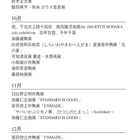
鈴木圭太展
飯田将平・尚央 ガラス造形展
10月
祝、下北沢上陸十回目 穂髙隆児個展the 10th RYUJI HODAKA
solo exhibition 百年百盌、千年千器
加藤健陶展
白岩焼和兵衛窯（しらいわやきわへえがま）渡邊葵作陶展「北
の蒼」
可知凛花展 書道・水墨画家
小島陽介作陶展
柴田育彦陶展
藤原純個展
11月
日比野正明作陶展
加藤仁志個展「STANDARD IS GOOD.」
富田啓之作陶展「UNMADE」
「ヤバいかぶりモノ展」 ひつじのたまっこ～Saorinknit～
加藤仁志個展「STANDARD IS GOOD.」
12月
富田啓之作陶展「UNMADE」