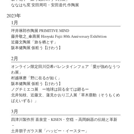
ななはち窯 安田周司・安田道代 作陶展
2023年
1月
坪井琢郎作陶展 PRIMITIVE MIND
藤井敬之_傘壽展 Hiroyuki Fujii 80th Anniversary Exhibition
近藤文陶展「旅を栖とす」
阪本健陶展 仮粧う【けわう】
2月
オンライン限定田川亞希バレンタインフェア「愛が強めなうつ
わ展」
村越琢磨「野に在るが如く」
阪本健陶展 仮粧う【けわう】
ノグチミエコ展 ー地球は回る全ては廻るー
北井知枝、近藤文、蓮見かおり三人展「草木萠動（そうもくめ
ばえいずる）」
3月
四津川製作所 喜泉堂・KISEN・空穏 －高岡銅器の伝統と革新
－
土井朋子ガラス展「ハッピー・イースター」