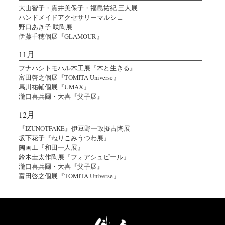
大山智子・貫井美保子・福島祐紀 三人展
ハンドメイドアクセサリーマルシェ
野口あき子 咲陶展
伊藤千穂個展『GLAMOUR』
11月
フナハシトモハル木工展『木と生きる』
富田啓之個展『TOMITA Universe』
馬川祐輔個展『UMAX』
瀧口喜兵爾・大喜『父子展』
12月
『IZUNOTFAKE』伊豆野一政擬古陶展
坂下花子『ねりこみうつわ展』
陶画工『和田一人展』
鈴木圭太作陶展『フォアシュピール』
瀧口喜兵爾・大喜『父子展』
富田啓之個展『TOMITA Universe』