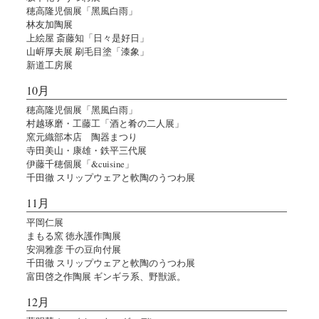
穂高隆児個展「黑風白雨」
林友加陶展
上絵屋 斎藤知「日々是好日」
山㟁厚夫展 刷毛目塗「漆象」
新道工房展
10月
穂高隆児個展「黑風白雨」
村越琢磨・工藤工「酒と肴の二人展」
窯元織部本店 陶器まつり
寺田美山・康雄・鉄平三代展
伊藤千穂個展「&cuisine」
千田徹 スリップウェアと軟陶のうつわ展
11月
平岡仁展
まもる窯 徳永護作陶展
安洞雅彦 千の豆向付展
千田徹 スリップウェアと軟陶のうつわ展
富田啓之作陶展 ギンギラ系、野獣派。
12月