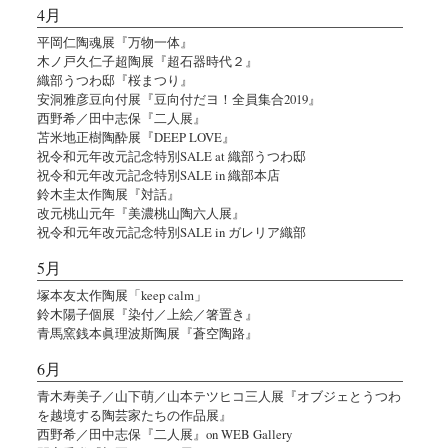
4月
平岡仁陶魂展『万物一体』
木ノ戸久仁子超陶展『超石器時代２』
織部うつわ邸『桜まつり』
安洞雅彦豆向付展『豆向付だヨ！全員集合2019』
西野希／田中志保『二人展』
苫米地正樹陶酔展『DEEP LOVE』
祝令和元年改元記念特別SALE at 織部うつわ邸
祝令和元年改元記念特別SALE in 織部本店
鈴木圭太作陶展『対話』
改元桃山元年『美濃桃山陶六人展』
祝令和元年改元記念特別SALE in ガレリア織部
5月
塚本友太作陶展「keep calm」
鈴木陽子個展『染付／上絵／箸置き』
青馬窯銭本眞理波斯陶展『蒼空陶路』
6月
青木寿美子／山下萌／山本テツヒコ三人展『オブジェとうつわ
を越境する陶芸家たちの作品展』
西野希／田中志保『二人展』on WEB Gallery