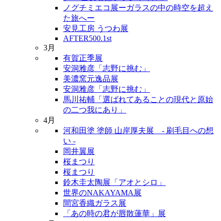
ノグチミエコ展ーガラスの中の時空を超え
た旅へー
安見工房 うつわ展
AFTER500.1st
3月
有賀正季展
安洞雅彦「志野に挑む」
美濃窯元逸品展
安洞雅彦「志野に挑む」
馬川祐輔「選ばれてあることの現代と原始
の二つ我にあり」
4月
河和田塗 塗師 山岸厚夫展 - 刷毛目への想
い -
岡井翼展
桜まつり
桜まつり
鈴木圭太陶展「アオとシロ」
世界のNAKAYAMA展
間宮香織ガラス展
「あの時の君が唇散蓮華」展