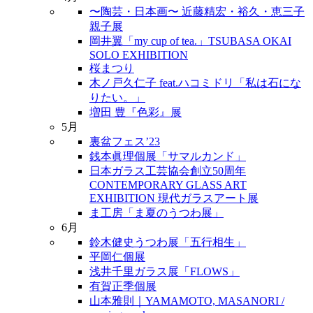
〜陶芸・日本画〜 近藤精宏・裕久・恵三子
親子展
岡井翼「my cup of tea.」TSUBASA OKAI
SOLO EXHIBITION
桜まつり
木ノ戸久仁子 feat.ハコミドリ「私は石にな
りたい。」
増田 豊『色彩』展
5月
裏盆フェス’23
銭本眞理個展「サマルカンド」
日本ガラス工芸協会創立50周年
CONTEMPORARY GLASS ART
EXHIBITION 現代ガラスアート展
ま工房「ま夏のうつわ展」
6月
鈴木健史うつわ展「五行相生」
平岡仁個展
浅井千里ガラス展「FLOWS」
有賀正季個展
山本雅則｜YAMAMOTO, MASANORI /