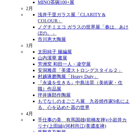
MINO茶碗100+展
2月
浅井千里ガラス展「CLARITY &
COLOUR」
ノグチミエコ ガラスの世界展「春は、あけ
ぼの。」
市川恵大陶展
3月
太田純子 籐編展
山内溪華 書展
芳洲窯 和田一人・凌空展
安洞雅彦「美濃ストロングスタイル２」
村越琢磨陶展「Heavy Duty」
『永遠を生きる』中島法晃（美術家・住
職）作品展
坪井琢郎作陶展
もてなしのまごころ展 九谷焼作家9名によ
る、心を込めた器の世界
4月
手仕事の美 有馬国雄(前橋友禅)/小岩井カ
リナ(上田紬)/河村尚江(美濃友禅)