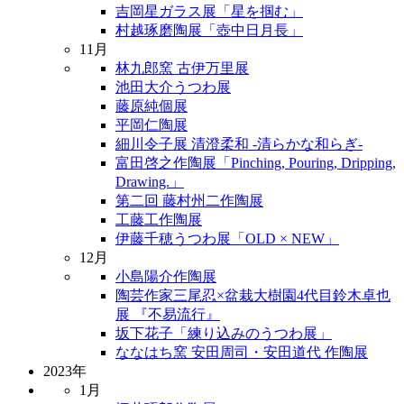
吉岡星ガラス展「星を掴む」
村越琢磨陶展「壺中日月長」
11月
林九郎窯 古伊万里展
池田大介うつわ展
藤原純個展
平岡仁陶展
細川令子展 清澄柔和 -清らかな和らぎ-
富田啓之作陶展「Pinching, Pouring, Dripping,
Drawing.」
第二回 藤村州二作陶展
工藤工作陶展
伊藤千穂うつわ展「OLD × NEW」
12月
小島陽介作陶展
陶芸作家三尾忍×盆栽大樹園4代目鈴木卓也
展 『不易流行』
坂下花子「練り込みのうつわ展」
ななはち窯 安田周司・安田道代 作陶展
2023年
1月