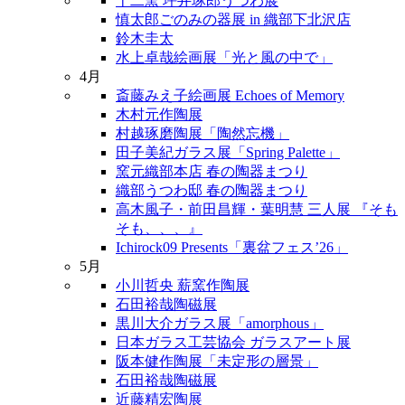
十二窯 坪井琢郎うつわ展
慎太郎ごのみの器展 in 織部下北沢店
鈴木圭太
水上卓哉絵画展「光と風の中で」
4月
斎藤みえ子絵画展 Echoes of Memory
木村元作陶展
村越琢磨陶展「陶然忘機」
田子美紀ガラス展「Spring Palette」
窯元織部本店 春の陶器まつり
織部うつわ邸 春の陶器まつり
高木風子・前田昌輝・葉明慧 三人展 『そも
そも、、、』
Ichirock09 Presents「裏盆フェス’26」
5月
小川哲央 薪窯作陶展
石田裕哉陶磁展
黒川大介ガラス展「amorphous」
日本ガラス工芸協会 ガラスアート展
阪本健作陶展「未定形の層景」
石田裕哉陶磁展
近藤精宏陶展