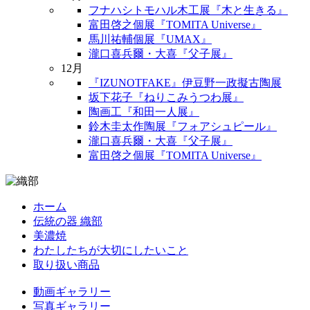
フナハシトモハル木工展『木と生きる』
富田啓之個展『TOMITA Universe』
馬川祐輔個展『UMAX』
瀧口喜兵爾・大喜『父子展』
12月
『IZUNOTFAKE』伊豆野一政擬古陶展
坂下花子『ねりこみうつわ展』
陶画工『和田一人展』
鈴木圭太作陶展『フォアシュピール』
瀧口喜兵爾・大喜『父子展』
富田啓之個展『TOMITA Universe』
ホーム
伝統の器 織部
美濃焼
わたしたちが大切にしたいこと
取り扱い商品
動画ギャラリー
写真ギャラリー