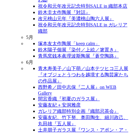
祝令和元年改元記念特別SALE in 織部本店
鈴木圭太作陶展『対話』
改元桃山元年『美濃桃山陶六人展』
祝令和元年改元記念特別SALE in ガレリア
織部
5月
塚本友太作陶展「keep calm」
鈴木陽子個展『染付／上絵／箸置き』
青馬窯銭本眞理波斯陶展『蒼空陶路』
6月
青木寿美子／山下萌／山本テツヒコ三人展
『オブジェとうつわを越境する陶芸家たち
の作品展』
西野希／田中志保『二人展』on WEB
Gallery
間宮香織『初夏のガラス展』
安藤友紀＋安洞雅彦
ガレリア織部特別企画『織部忌茶会』
安藤友紀、竹下努、奥田陶生、細川政己、
丸田雄『五人展』
土井朋子ガラス展『ワンス・アポン・ア・