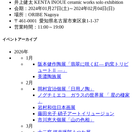
井上健太 KENTA INOUE ceramic works solo exhibition
会期：2024年01月27日(土)～2024年02月04日(日)
場所：ORIBE Nagoya
〒461-0001 愛知県名古屋市東区泉1-1-37
営業時間：11:00～19:00
イベントアーカイブ
2026年
1月
阪本健作陶展「翡翠に咲く紅― 鈞窯トリビ
ュートⅡ ―」
美濃陶族展
2月
岡村宜治個展「日用ノ陶」
ノグチミエコ ガラスの世界展 「 星の棲家
」
岩村和信日本画展
藤田光子 硝子アートイリュージョン
市川恵大個展「山の色相」
3月