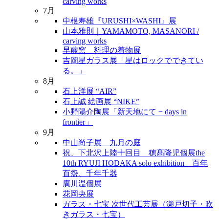
carving works
7月
中根寿雄『URUSHI×WASHI』展
山本雅則｜YAMAMOTO, MASANORI /
carving works
早蕨窯 料理の着物展
吉岡星ガラス展「星はロックでできてい
る。」
8月
石上洋展 “AIR”
石上誠 絵画展 “NIKE”
小野陽介陶展「新天地にて − days in
frontier」
9月
中山尚子展 九月の庭
祝、下北沢上陸十回目 穂髙隆児個展the
10th RYUJI HODAKA solo exhibition 百年
百盌、千年千器
廣川温個展
花岡央展
ガラス・七宝 次世代工芸展（瀬戸切子・吹
きガラス・七宝）