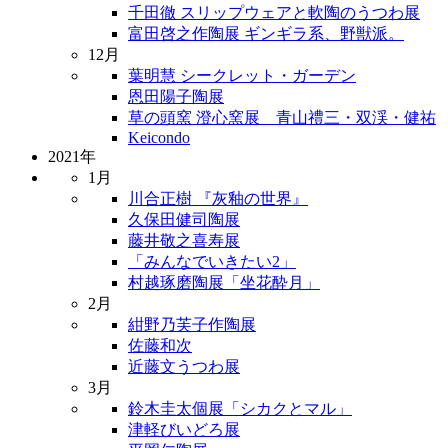
千田徹 スリップウェアと軟陶のうつわ展
富田啓之作陶展 ギンギラ系、野獣派。
12月
葉明慧 シークレット・ガーデン
恩田陽子陶展
草の頭窯 澄心窯展 青山禮三・双渓・健祐
Keicondo
2021年
1月
川合正樹 『灰釉の世界』
久保田健司陶展
藤井敬之喜寿展
「みんなでいきたい2」
村越琢磨陶展「坐花酔月」
2月
紺野乃芙子作陶展
佐藤和次
近藤文うつわ展
3月
鈴木圭太個展「シカクとマル」
津軽びいどろ展