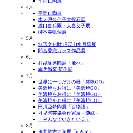
平岡仁陶展
4月
平岡仁陶展
木ノ戸久仁子大投石展
瀧口喜兵爾・大喜父子展
栁本美帆個展
5月
無形文化財 虎渓山水月窯展
間宮香織ガラス作品展
6月
村越琢磨陶展「飛べ」
幸兵衛窯 新作展
7月
世界に一つだけの器『体験GO』
美濃焼をお得に『美濃焼GO』
美濃焼をお得に『美濃焼GO』
美濃焼をお得に『美濃焼GO』
田川亞希陶展「百物語」
可児陶芸協会作家展－随縁－
「みんなでいきたい３」
8月
酒井敦志之陶展「up!up!」