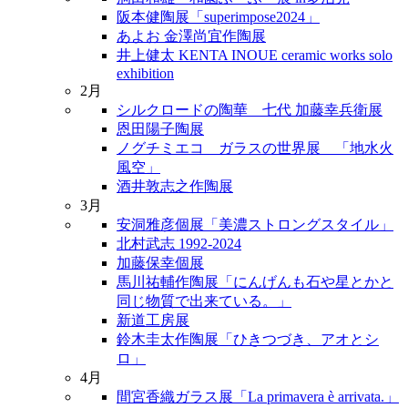
阪本健陶展「superimpose2024」
あよお 金澤尚宜作陶展
井上健太 KENTA INOUE ceramic works solo
exhibition
2月
シルクロードの陶華 七代 加藤幸兵衛展
恩田陽子陶展
ノグチミエコ ガラスの世界展 「地水火
風空」
酒井敦志之作陶展
3月
安洞雅彦個展「美濃ストロングスタイル」
北村武志 1992-2024
加藤保幸個展
馬川祐輔作陶展「にんげんも石や星とかと
同じ物質で出来ている。」
新道工房展
鈴木圭太作陶展「ひきつづき、アオとシ
ロ」
4月
間宮香織ガラス展「La primavera è arrivata.」