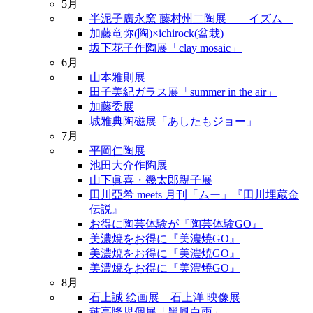
5月
半泥子廣永窯 藤村州二陶展 ―イズム―
加藤竜弥(陶)×ichirock(盆栽)
坂下花子作陶展「clay mosaic」
6月
山本雅則展
田子美紀ガラス展「summer in the air」
加藤委展
城雅典陶磁展「あしたもジョー」
7月
平岡仁陶展
池田大介作陶展
山下眞喜・幾太郎親子展
田川亞希 meets 月刊「ムー」『田川埋蔵金
伝説』
お得に陶芸体験が『陶芸体験GO』
美濃焼をお得に『美濃焼GO』
美濃焼をお得に『美濃焼GO』
美濃焼をお得に『美濃焼GO』
8月
石上誠 絵画展 石上洋 映像展
穂高隆児個展「黑風白雨」