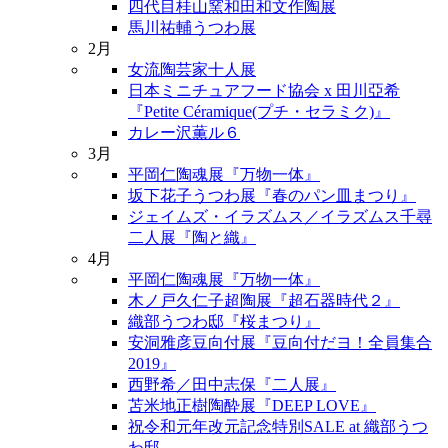
四代目桂山窯和田和文作陶展
馬川祐輔うつわ展
2月
女流陶芸家十人展
日本ミニチュアフード協会 x 田川亞希
『Petite Céramique(プチ・セラミク)』
カレー沢薫ル６
3月
平岡仁陶魂展『万物一体』
坂下花子うつわ展『春のパン皿まつり』
ジェイムズ・イラズムス／イラズムス千尋
二人展『陶と織』
4月
平岡仁陶魂展『万物一体』
木ノ戸久仁子超陶展『超石器時代２』
織部うつわ邸『桜まつり』
安洞雅彦豆向付展『豆向付だヨ！全員集合
2019』
西野希／田中志保『二人展』
苫米地正樹陶酔展『DEEP LOVE』
祝令和元年改元記念特別SALE at 織部うつ
わ邸