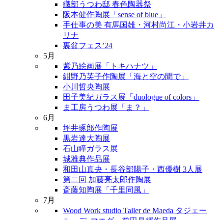
織部うつわ邸 春色陶器祭
阪本健作陶展「sense of blue」
手仕事の美 有馬国雄・河村尚江・小岩井カ
リナ
裏盆フェス’24
5月
紫乃絵画展「トキハナツ」
紺野乃芙子作陶展「海と空の間で」
小川哲央陶展
田子美紀ガラス展「duologue of colors」
ま工房うつわ展「ま？」
6月
坪井琢郎作陶展
黒岩達大陶展
石山瞳ガラス展
城雅典作品展
和田山真央・長谷部陽子・西優樹 3人展
第二回 加藤亮太郎作陶展
斎藤知陶展「千里同風」
7月
Wood Work studio Taller de Maeda タジェー