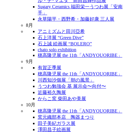
ル・デ･マエダ 前田昌輝作品展
Sugary Ceramics 福田栄一うつわ展「安南
手」
永草陽平・西野希・加藤好康 三人展
8月
アニミズムと田川亞希
石上洋展 “Green Dive”
石上誠 絵画展 “BOLERO”
chato solo exhibition
穂高隆児展 the 11th「ANDYOUORIBE」
9月
有賀正季展
穂高隆児展 the 11th「ANDYOUORIBE」
川西知沙個展「朝の風景」
うつわ勉強会 基 展示会〜向付〜
近藤裕久陶展
からこ窯 柴田あや美展
10月
穂高隆児展 the 11th「ANDYOUORIBE」
窯元織部本店 陶器まつり
田子美紀ガラス展
澤田昌子絵画展