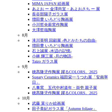
MIMA JAPAN 絵画展
あよお ー 金澤尚宜・あよおさち ー 展
長谷部陽子ガラス展
増田豊 いろどり陶画展
小川哲央薪窯作陶展
大澤哲哉陶展
8月
滝川英明 回顧展 -色とかたちの自由-
増田豊 いろどり陶画展
石上誠展 -水辺の記憶-
小林 輝三展 -月の物語-
Taizo ガラス展
9月
穂髙隆児作陶展 躍るCOLORS。2025
Sugary Ceramics 福田栄一うつわ展「安南寧
日」
八事窯 五代中村道年・崇壱 親子展
穂髙隆児作陶展 躍るCOLORS。2025
10月
武藤 茉りか絵画展
田子美紀ガラス展「Autumn foliage」