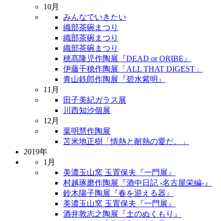
10月
みんなでいきたい
織部茶碗まつり
織部茶碗まつり
織部茶碗まつり
穂髙隆児作陶展『DEAD or ORIBE』
伊藤千穂作陶展「ALL THAT DIGEST」
青山鉄郎作陶展『碧水紫明』
11月
田子美紀ガラス展
川西知沙個展
12月
葉明慧作陶展
苫米地正樹「情熱と耐熱の愛だ。」
2019年
1月
美濃玉山窯 玉置保夫『一門展』
村越琢磨作陶展『酒中日記 -名古屋栄編-』
鈴木陽子陶展『春を迎える器』
美濃玉山窯 玉置保夫『一門展』
酒井敦志之陶展『土のぬくもり』