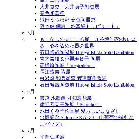
馬野真吾陶展
大井寛史・大井萌子陶磁展
春色陶器祭
織部うつわ邸 春色陶器祭
阪本健 個展「鈞窯瓷トリビュート」
5月
もてなしのまごころ展 九谷焼作家9名によ
る、心を込めた器の世界
石田裕哉陶磁展 Hiroya Ishida Solo Exhibition
青木益枝＆小栗寿賀子 陶展
高橋燎陶展「integration」
長江惣吉 陶展
白岩焼 和兵衛窯 渡邊葵作陶展
石田裕哉陶磁展 Hiroya Ishida Solo Exhibition
6月
書道 水墨画 可知凛花展
紺野乃芙子陶展「Petrichor」
池田くみ子絵画展 愛おしいまなざし
出版記念 Salon de KAGO「山葡萄で編むか
ごバッグ」
7月
平岡仁陶展