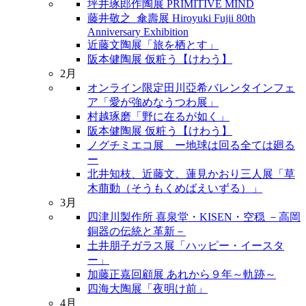
坪井琢郎作陶展 PRIMITIVE MIND
藤井敬之_傘壽展 Hiroyuki Fujii 80th
Anniversary Exhibition
近藤文陶展「旅を栖とす」
阪本健陶展 仮粧う【けわう】
2月
オンライン限定田川亞希バレンタインフェ
ア「愛が強めなうつわ展」
村越琢磨「野に在るが如く」
阪本健陶展 仮粧う【けわう】
ノグチミエコ展 ー地球は回る全ては廻る
ー
北井知枝、近藤文、蓮見かおり三人展「草
木萠動（そうもくめばえいずる）」
3月
四津川製作所 喜泉堂・KISEN・空穏 －高岡
銅器の伝統と革新－
土井朋子ガラス展「ハッピー・イースタ
ー」
加藤正嘉回顧展 あれから９年～軌跡～
四海大陶展「夜明け前」
4月