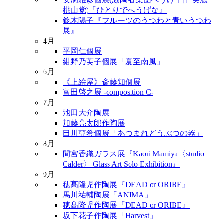
桃山党)『ひとりでへうげな』
鈴木陽子『フルーツのうつわと青いうつわ
展』
4月
平岡仁個展
紺野乃芙子個展「夏至南風」
6月
《上絵屋》斎藤知個展
富田啓之展 -composition C-
7月
池田大介陶展
加藤亮太郎作陶展
田川亞希個展「あつまれどうぶつの器」
8月
間宮香織ガラス展『Kaori Mamiya〈studio
Calder〉 Glass Art Solo Exhibition』
9月
穂髙隆児作陶展『DEAD or ORIBE』
馬川祐輔陶展「ANIMA」
穂髙隆児作陶展『DEAD or ORIBE』
坂下花子作陶展「Harvest」