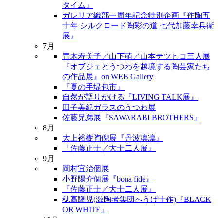
タイム』
ガレリア織部一周年記念特別企画『作陶五
十年 シルクロード陶彩の道 七代加藤幸兵衛
展』
7月
青木寿美子／山下萌／山本テツヒコ三人展
『オブジェとうつわを越境する陶芸家たち
の作品展』on WEB Gallery
『夏の手堤包市』
自然が語りかける『LIVING TALK展』
田子美紀ガラスのうつわ展
佐藤兄弟展『SAWARABI BROTHERS』
8月
大上裕樹陶倪展『丹波凛凛』
『佐藤正士／大士二人展』
9月
岡村宜治個展
小野陽介個展『bona fide』
『佐藤正士／大士二人展』
穂高隆児(激陶者集団へうげ十作)『BLACK
OR WHITE』