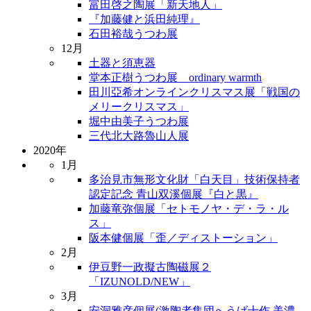
富田啓之陶展「新天地人」
『加藤健と浜田純理』
石田裕哉うつわ展
12月
土器と須恵器
堂本正樹うつわ展 ordinary warmth
田川亞希オンラインクリスマス展「戦国の
メリークリスマス」
堀中由美子うつわ展
三代北大路魯山人展
2020年
1月
多治見市無形文化財「白天目」技術保持者
認定記念 青山双溪個展『白と黒』
加藤竜弥個展「セトモノヤ・デ・ラ・ル
ス」
阪本健個展「歪／ディストーション」
2月
伊豆野一政擬古陶磁展２
「IZUNOLD/NEW」
3月
安洞雅彦個展(激陶者集団へうげ十作 美濃