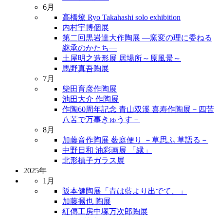
6月
高橋燎 Ryo Takahashi solo exhibition
内村宇博個展
第二回黒岩達大作陶展 ―窯変の理に委ねる
継承のかたち―
土屋明之造形展 居場所～原風景～
馬野真吾陶展
7月
柴田育彦作陶展
池田大介 作陶展
作陶60周年記念 青山双溪 喜寿作陶展－四苦
八苦で万事きゅうす－
8月
加藤音作陶展 薮庭便り －草思ふ 草語る－
中野日和 油彩画展 「縁」
北形槙子ガラス展
2025年
1月
阪本健陶展「青は藍より出でて、」
加藤摑也 陶展
紅傳工房中塚万次郎陶展