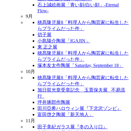
石上誠絵画展「青い刻/白い刻」-Eternal
Flow-
9月
穂髙隆児展8「料理人から陶芸家に転生した
らプライムだった件」
切子展
小島陽介陶展「IGAJIN」
東 正之展
穂髙隆児展8「料理人から陶芸家に転生した
らプライムだった件」
塚本友太作陶展「Saturday, September 18」
10月
穂髙隆児展8「料理人から陶芸家に転生した
らプライムだった件」
旭日双光章受章記念 玉置保夫展 _不易流
行_
坪井琢郎作陶展
田川亞希ハロウィン展『下北沢ゾンビ』
富田啓之陶展「新天地人」
11月
田子美紀ガラス展『冬の入り口』