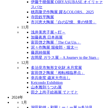
伊藤千穂個展 OIRYÁSUBASE オイリャァ
スバセ
穂髙隆児作陶展 躍るCOLORS。2025
寺田鉄平陶展
市川恵大陶展「白の記憶、青の情景」
11月
浅井美恵子展～灯～
加藤眞惠 日本画展
富田啓之陶展「The Cut Up.」
泥々作陶展 堀俊郎・堀太一
藤原純個展
吉岡星 ガラス展 – A Journey to the Stars –
12月
多治見市無形文化財 水月窯展
富田啓之陶展「相転移臨界点」
幸兵衛窯 歳末大売出し
Keicondo Exhibition
山本雅則うつわ展
田之上尚子絵画展 てとてと
2024年
1月
洞田和雄・和園ふーふー展 in多治見