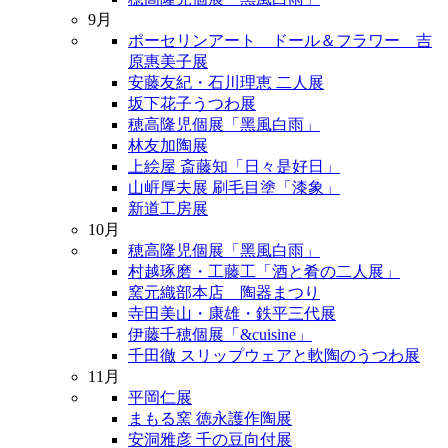
9月
ポーセリンアート ドール＆フラワー 吉
原惠美子展
安藤友紀・石川理恵 二人展
坂下花子うつわ展
穂高隆児個展「黑風白雨」
林友加陶展
上絵屋 斎藤知「日々是好日」
山㟁厚夫展 刷毛目塗「漆象」
新道工房展
10月
穂高隆児個展「黑風白雨」
村越琢磨・工藤工「酒と肴の二人展」
窯元織部本店 陶器まつり
寺田美山・康雄・鉄平三代展
伊藤千穂個展「&cuisine」
千田徹 スリップウェアと軟陶のうつわ展
11月
平岡仁展
まもる窯 徳永護作陶展
安洞雅彦 千の豆向付展