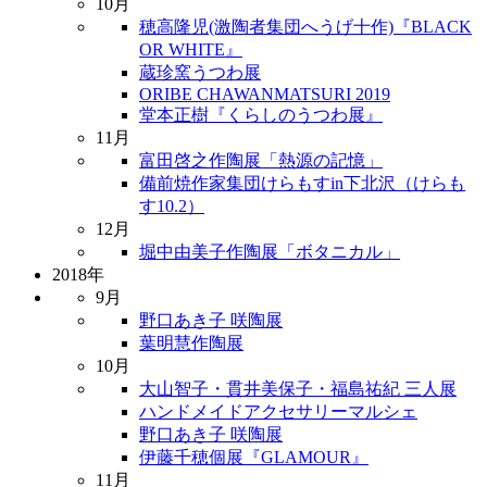
10月
穂高隆児(激陶者集団へうげ十作)『BLACK
OR WHITE』
蔵珍窯うつわ展
ORIBE CHAWANMATSURI 2019
堂本正樹『くらしのうつわ展』
11月
富田啓之作陶展「熱源の記憶」
備前焼作家集団けらもすin下北沢（けらも
す10.2）
12月
堀中由美子作陶展「ボタニカル」
2018年
9月
野口あき子 咲陶展
葉明慧作陶展
10月
大山智子・貫井美保子・福島祐紀 三人展
ハンドメイドアクセサリーマルシェ
野口あき子 咲陶展
伊藤千穂個展『GLAMOUR』
11月