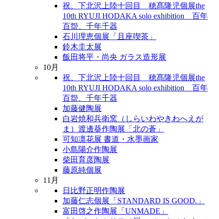
祝、下北沢上陸十回目 穂髙隆児個展the
10th RYUJI HODAKA solo exhibition 百年
百盌、千年千器
石川理恵個展「且座喫茶」
鈴木圭太展
飯田将平・尚央 ガラス造形展
10月
祝、下北沢上陸十回目 穂髙隆児個展the
10th RYUJI HODAKA solo exhibition 百年
百盌、千年千器
加藤健陶展
白岩焼和兵衛窯（しらいわやきわへえが
ま）渡邊葵作陶展「北の蒼」
可知凛花展 書道・水墨画家
小島陽介作陶展
柴田育彦陶展
藤原純個展
11月
日比野正明作陶展
加藤仁志個展「STANDARD IS GOOD.」
富田啓之作陶展「UNMADE」