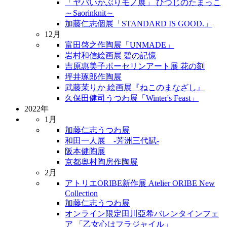
「ヤバいかぶりモノ展」 ひつじのたまっこ
～Saorinknit～
加藤仁志個展「STANDARD IS GOOD.」
12月
富田啓之作陶展「UNMADE」
岩村和信絵画展 碧の記憶
吉原惠美子ポーセリンアート展 花の刻
坪井琢郎作陶展
武藤茉りか 絵画展『ねこのまなざし』
久保田健司うつわ展「Winter's Feast」
2022年
1月
加藤仁志うつわ展
和田一人展 -芳洲三代賦-
阪本健陶展
京都奥村陶房作陶展
2月
アトリエORIBE新作展 Atelier ORIBE New
Collection
加藤仁志うつわ展
オンライン限定田川亞希バレンタインフェ
ア 「乙女心はフラジャイル」