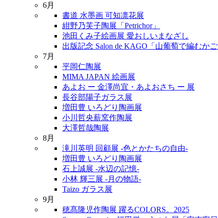
6月
書道 水墨画 可知凛花展
紺野乃芙子陶展「Petrichor」
池田くみ子絵画展 愛おしいまなざし
出版記念 Salon de KAGO「山葡萄で編む
7月
平岡仁陶展
MIMA JAPAN 絵画展
あよお ー 金澤尚宜・あよおさち ー 展
長谷部陽子ガラス展
増田豊 いろどり陶画展
小川哲央薪窯作陶展
大澤哲哉陶展
8月
滝川英明 回顧展 -色とかたちの自由-
増田豊 いろどり陶画展
石上誠展 -水辺の記憶-
小林 輝三展 -月の物語-
Taizo ガラス展
9月
穂髙隆児作陶展 躍るCOLORS。2025