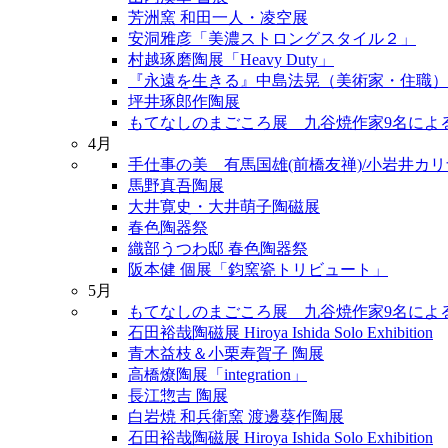
芳洲窯 和田一人・凌空展
安洞雅彦「美濃ストロングスタイル２」
村越琢磨陶展「Heavy Duty」
『永遠を生きる』中島法晃（美術家・住職）
坪井琢郎作陶展
もてなしのまごころ展 九谷焼作家9名によ
4月
手仕事の美 有馬国雄(前橋友禅)/小岩井カリナ
馬野真吾陶展
大井寛史・大井萌子陶磁展
春色陶器祭
織部うつわ邸 春色陶器祭
阪本健 個展「鈞窯瓷トリビュート」
5月
もてなしのまごころ展 九谷焼作家9名によ
石田裕哉陶磁展 Hiroya Ishida Solo Exhibition
青木益枝＆小栗寿賀子 陶展
高橋燎陶展「integration」
長江惣吉 陶展
白岩焼 和兵衛窯 渡邊葵作陶展
石田裕哉陶磁展 Hiroya Ishida Solo Exhibition