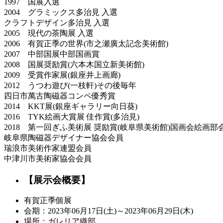
1997 国展入選
2004 グラミックス多治見 入選
クラフトデザイン多治見 入選
2005 現代の茶陶展 入選
2006 有賀正季の世界(市之瀬廣太記念美術館)
2007 中部国展中部国画賞
2008 国展奨励賞(六本木国立新美術館)
2009 受賞作家展(銀座井上画廊)
2012 うつわ遊び(一枝軒)その後毎年
四日市萬古陶磁器コンペ優秀賞
2014 KKT展(銀座ギャラリー向日葵)
2016 TYK絵画大賞展 佳作賞(多治見)
2018 第一回ぎふ美術展 奨励賞(岐阜県美術館)国画会絵画部
岐阜県陶磁器デザイナー協会会員
瑞浪市美術作家連盟会員
中津川市美術家協会会員
【展示会概要】
有賀正季個展
会期：2023年06月17日(土)～2023年06月29日(木)
場所：ガレリア織部