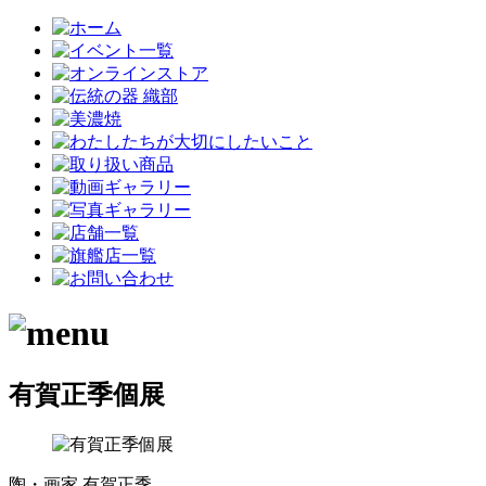
有賀正季個展
陶・画家 有賀正季