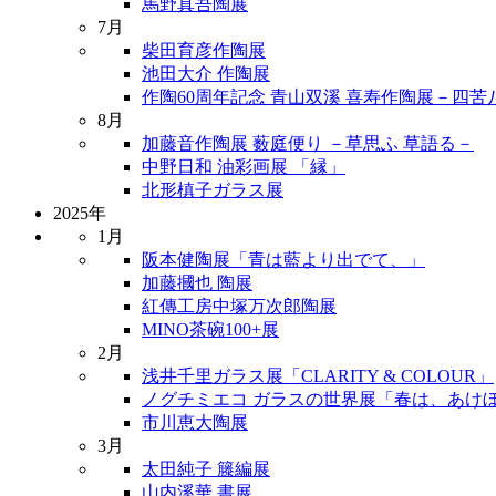
馬野真吾陶展
7月
柴田育彦作陶展
池田大介 作陶展
作陶60周年記念 青山双溪 喜寿作陶展－四
8月
加藤音作陶展 薮庭便り －草思ふ 草語る－
中野日和 油彩画展 「縁」
北形槙子ガラス展
2025年
1月
阪本健陶展「青は藍より出でて、」
加藤摑也 陶展
紅傳工房中塚万次郎陶展
MINO茶碗100+展
2月
浅井千里ガラス展「CLARITY & COLOUR」
ノグチミエコ ガラスの世界展「春は、あけ
市川恵大陶展
3月
太田純子 籐編展
山内溪華 書展