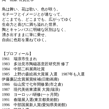
鳥は舞い、花は歌い、色が咲う。
モチーフとイメージとが連なって、
どこまでも、どこまでも、広がってゆく
生命力と喜びに満ち溢れた世界。
陶とキャンバスに明確な区別はなく、
湧き出すままに筆に乗せ、
自由に色彩を重ねてゆく。
【プロフィール】
1961 瑞浪市生まれ
1983 多治見市陶磁器意匠研究所 修了
1984 中部二科展商社賞
1985 上野の森絵画大賞展 入選 1987年も入選
伊藤廉記念賞展賞候補(日動画廊)
1986 仙山窯で七年間修業(市之倉)
1987 現代美術東濃展 大賞(瑞浪)
1990 ヨーロッパ研修(一ヶ月間)
1991 春陽展入選(東京都美術館)
1996 中部国展新人賞(愛知県美術館)