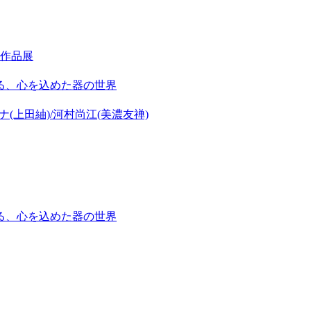
作品展
る、心を込めた器の世界
(上田紬)/河村尚江(美濃友禅)
る、心を込めた器の世界