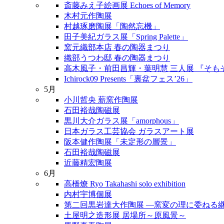
斎藤みえ子絵画展 Echoes of Memory
木村元作陶展
村越琢磨陶展「陶然忘機」
田子美紀ガラス展「Spring Palette」
窯元織部本店 春の陶器まつり
織部うつわ邸 春の陶器まつり
高木風子・前田昌輝・葉明慧 三人展 『そも
Ichirock09 Presents「裏盆フェス’26」
5月
小川哲央 薪窯作陶展
石田裕哉陶磁展
黒川大介ガラス展「amorphous」
日本ガラス工芸協会 ガラスアート展
阪本健作陶展「未定形の層景」
石田裕哉陶磁展
近藤精宏陶展
6月
高橋燎 Ryo Takahashi solo exhibition
内村宇博個展
第二回黒岩達大作陶展 ―窯変の理に委ねる
土屋明之造形展 居場所～原風景～