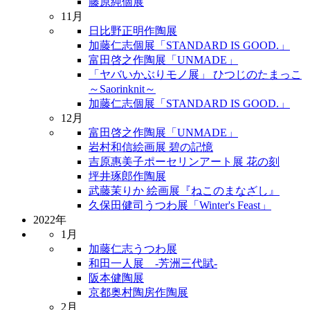
藤原純個展
11月
日比野正明作陶展
加藤仁志個展「STANDARD IS GOOD.」
富田啓之作陶展「UNMADE」
「ヤバいかぶりモノ展」 ひつじのたまっこ
～Saorinknit～
加藤仁志個展「STANDARD IS GOOD.」
12月
富田啓之作陶展「UNMADE」
岩村和信絵画展 碧の記憶
吉原惠美子ポーセリンアート展 花の刻
坪井琢郎作陶展
武藤茉りか 絵画展『ねこのまなざし』
久保田健司うつわ展「Winter's Feast」
2022年
1月
加藤仁志うつわ展
和田一人展 -芳洲三代賦-
阪本健陶展
京都奥村陶房作陶展
2月