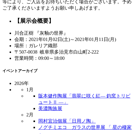
等により、ご入店をお待ちいただく場合がございます。予め
ご了承くださいますようお願い申しあげます。
【展示会概要】
川合正樹 『灰釉の世界』
会期：2021年01月02日(土)～2021年01月11日(月)
場所：ガレリア織部
〒507-0038 岐阜県多治見市白山町2-222
営業時間：09:00～18:00
イベントアーカイブ
2026年
1月
阪本健作陶展「翡翠に咲く紅― 鈞窯トリビ
ュートⅡ ―」
美濃陶族展
2月
岡村宜治個展「日用ノ陶」
ノグチミエコ ガラスの世界展 「 星の棲家
」