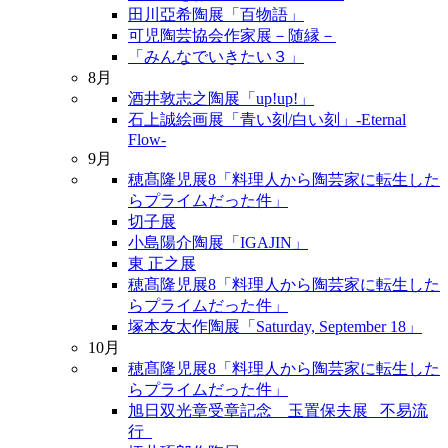
田川亞希陶展「百物語」
可児陶芸協会作家展－随縁－
「みんなでいきたい３」
8月
酒井敦志之陶展「up!up!」
石上誠絵画展「青い刻/白い刻」-Eternal
Flow-
9月
穂髙隆児展8「料理人から陶芸家に転生した
らプライムだった件」
切子展
小島陽介陶展「IGAJIN」
東 正之展
穂髙隆児展8「料理人から陶芸家に転生した
らプライムだった件」
塚本友太作陶展「Saturday, September 18」
10月
穂髙隆児展8「料理人から陶芸家に転生した
らプライムだった件」
旭日双光章受章記念 玉置保夫展 _不易流
行_