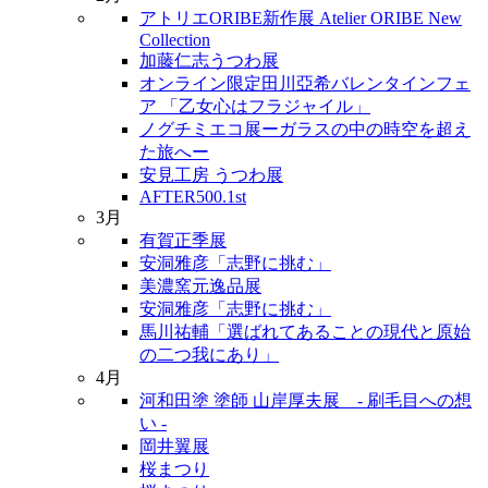
アトリエORIBE新作展 Atelier ORIBE New
Collection
加藤仁志うつわ展
オンライン限定田川亞希バレンタインフェ
ア 「乙女心はフラジャイル」
ノグチミエコ展ーガラスの中の時空を超え
た旅へー
安見工房 うつわ展
AFTER500.1st
3月
有賀正季展
安洞雅彦「志野に挑む」
美濃窯元逸品展
安洞雅彦「志野に挑む」
馬川祐輔「選ばれてあることの現代と原始
の二つ我にあり」
4月
河和田塗 塗師 山岸厚夫展 - 刷毛目への想
い -
岡井翼展
桜まつり