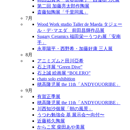
第二回 加藤亮太郎作陶展
斎藤知陶展「千里同風」
7月
Wood Work studio Taller de Maeda タジェー
ル・デ･マエダ 前田昌輝作品展
Sugary Ceramics 福田栄一うつわ展「安南
手」
永草陽平・西野希・加藤好康 三人展
8月
アニミズムと田川亞希
石上洋展 “Green Dive”
石上誠 絵画展 “BOLERO”
chato solo exhibition
穂高隆児展 the 11th「ANDYOUORIBE」
9月
有賀正季展
穂高隆児展 the 11th「ANDYOUORIBE」
川西知沙個展「朝の風景」
うつわ勉強会 基 展示会〜向付〜
近藤裕久陶展
からこ窯 柴田あや美展