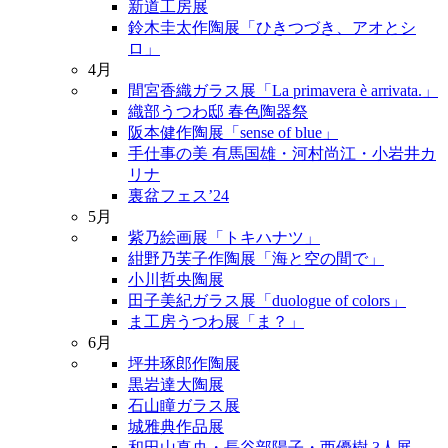
新道工房展
鈴木圭太作陶展「ひきつづき、アオとシ
ロ」
4月
間宮香織ガラス展「La primavera è arrivata.」
織部うつわ邸 春色陶器祭
阪本健作陶展「sense of blue」
手仕事の美 有馬国雄・河村尚江・小岩井カ
リナ
裏盆フェス’24
5月
紫乃絵画展「トキハナツ」
紺野乃芙子作陶展「海と空の間で」
小川哲央陶展
田子美紀ガラス展「duologue of colors」
ま工房うつわ展「ま？」
6月
坪井琢郎作陶展
黒岩達大陶展
石山瞳ガラス展
城雅典作品展
和田山真央・長谷部陽子・西優樹 3人展