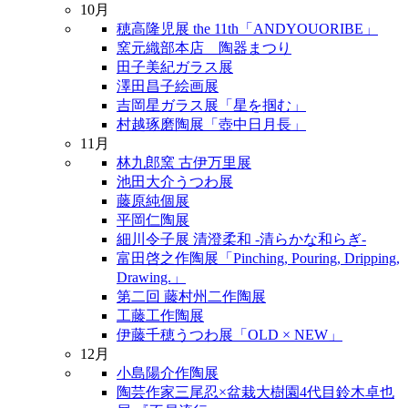
10月
穂高隆児展 the 11th「ANDYOUORIBE」
窯元織部本店 陶器まつり
田子美紀ガラス展
澤田昌子絵画展
吉岡星ガラス展「星を掴む」
村越琢磨陶展「壺中日月長」
11月
林九郎窯 古伊万里展
池田大介うつわ展
藤原純個展
平岡仁陶展
細川令子展 清澄柔和 -清らかな和らぎ-
富田啓之作陶展「Pinching, Pouring, Dripping,
Drawing.」
第二回 藤村州二作陶展
工藤工作陶展
伊藤千穂うつわ展「OLD × NEW」
12月
小島陽介作陶展
陶芸作家三尾忍×盆栽大樹園4代目鈴木卓也