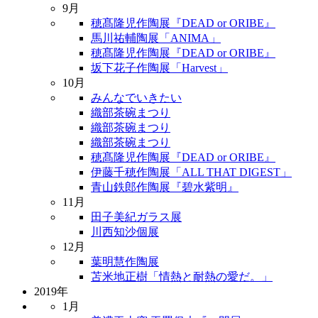
9月
穂髙隆児作陶展『DEAD or ORIBE』
馬川祐輔陶展「ANIMA」
穂髙隆児作陶展『DEAD or ORIBE』
坂下花子作陶展「Harvest」
10月
みんなでいきたい
織部茶碗まつり
織部茶碗まつり
織部茶碗まつり
穂髙隆児作陶展『DEAD or ORIBE』
伊藤千穂作陶展「ALL THAT DIGEST」
青山鉄郎作陶展『碧水紫明』
11月
田子美紀ガラス展
川西知沙個展
12月
葉明慧作陶展
苫米地正樹「情熱と耐熱の愛だ。」
2019年
1月