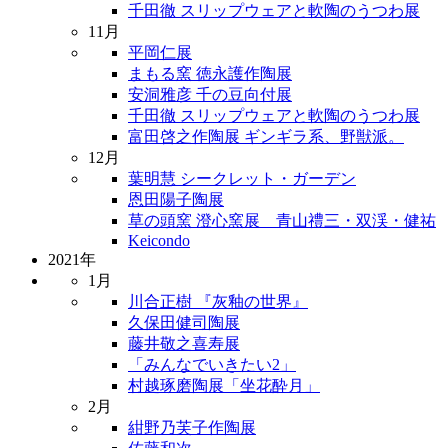
千田徹 スリップウェアと軟陶のうつわ展
11月
平岡仁展
まもる窯 徳永護作陶展
安洞雅彦 千の豆向付展
千田徹 スリップウェアと軟陶のうつわ展
富田啓之作陶展 ギンギラ系、野獣派。
12月
葉明慧 シークレット・ガーデン
恩田陽子陶展
草の頭窯 澄心窯展 青山禮三・双渓・健祐
Keicondo
2021年
1月
川合正樹 『灰釉の世界』
久保田健司陶展
藤井敬之喜寿展
「みんなでいきたい2」
村越琢磨陶展「坐花酔月」
2月
紺野乃芙子作陶展