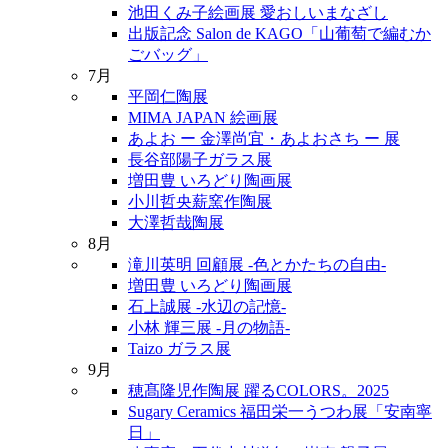
池田くみ子絵画展 愛おしいまなざし
出版記念 Salon de KAGO「山葡萄で編むか
ごバッグ」
7月
平岡仁陶展
MIMA JAPAN 絵画展
あよお ー 金澤尚宜・あよおさち ー 展
長谷部陽子ガラス展
増田豊 いろどり陶画展
小川哲央薪窯作陶展
大澤哲哉陶展
8月
滝川英明 回顧展 -色とかたちの自由-
増田豊 いろどり陶画展
石上誠展 -水辺の記憶-
小林 輝三展 -月の物語-
Taizo ガラス展
9月
穂髙隆児作陶展 躍るCOLORS。2025
Sugary Ceramics 福田栄一うつわ展「安南寧
日」