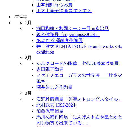
山本雅則うつわ展
田之上尚子絵画展 てとてと
2024年
1月
洞田和雄・和園ふーふー展 in多治見
阪本健陶展「superimpose2024」
あよお 金澤尚宜作陶展
井上健太 KENTA INOUE ceramic works solo
exhibition
2月
シルクロードの陶華 七代 加藤幸兵衛展
恩田陽子陶展
ノグチミエコ ガラスの世界展 「地水火
風空」
酒井敦志之作陶展
3月
安洞雅彦個展「美濃ストロングスタイル」
北村武志 1992-2024
加藤保幸個展
馬川祐輔作陶展「にんげんも石や星とかと
同じ物質で出来ている。」