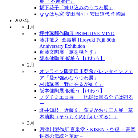
展 『不易流行』
坂下花子「練り込みのうつわ展」
ななはち窯 安田周司・安田道代 作陶展
2023年
1月
坪井琢郎作陶展 PRIMITIVE MIND
藤井敬之_傘壽展 Hiroyuki Fujii 80th
Anniversary Exhibition
近藤文陶展「旅を栖とす」
阪本健陶展 仮粧う【けわう】
2月
オンライン限定田川亞希バレンタインフェ
ア「愛が強めなうつわ展」
村越琢磨「野に在るが如く」
阪本健陶展 仮粧う【けわう】
ノグチミエコ展 ー地球は回る全ては廻る
ー
北井知枝、近藤文、蓮見かおり三人展「草
木萠動（そうもくめばえいずる）」
3月
四津川製作所 喜泉堂・KISEN・空穏 －高岡
銅器の伝統と革新－