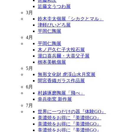
佐藤和次
近藤文うつわ展
3月
鈴木圭太個展「シカクとマル」
津軽びいどろ展
平岡仁陶展
4月
平岡仁陶展
木ノ戸久仁子大投石展
瀧口喜兵爾・大喜父子展
栁本美帆個展
5月
無形文化財 虎渓山水月窯展
間宮香織ガラス作品展
6月
村越琢磨陶展「飛べ」
幸兵衛窯 新作展
7月
世界に一つだけの器『体験GO』
美濃焼をお得に『美濃焼GO』
美濃焼をお得に『美濃焼GO』
美濃焼をお得に『美濃焼GO』