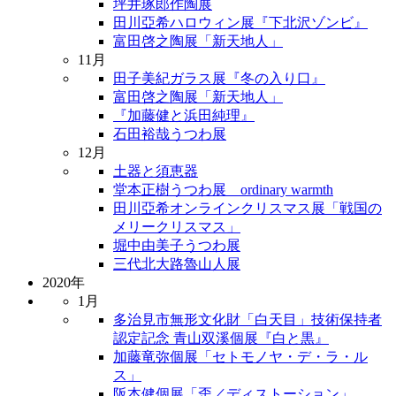
坪井琢郎作陶展
田川亞希ハロウィン展『下北沢ゾンビ』
富田啓之陶展「新天地人」
11月
田子美紀ガラス展『冬の入り口』
富田啓之陶展「新天地人」
『加藤健と浜田純理』
石田裕哉うつわ展
12月
土器と須恵器
堂本正樹うつわ展 ordinary warmth
田川亞希オンラインクリスマス展「戦国の
メリークリスマス」
堀中由美子うつわ展
三代北大路魯山人展
2020年
1月
多治見市無形文化財「白天目」技術保持者
認定記念 青山双溪個展『白と黒』
加藤竜弥個展「セトモノヤ・デ・ラ・ル
ス」
阪本健個展「歪／ディストーション」