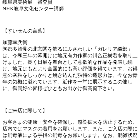
岐阜県美術展 審査員
NHK岐阜文化センター講師
【すいせんの言葉】
加藤幸兵衛
陶都多治見の北玄関を飾るにふさわしい「ガレリア織部」
は、令和三年の幕開けに地元有力作家の川合正樹君を取り上
げました。長く日展を舞台として意欲的な作品を発表し続
け、地元はもとより全国的にも高い評価を得ています。お得
意の灰釉をしっかりと焼き込んだ独特の造形力は、今なお青
年の気概に溢れています。近作を一堂に展示するこの催し
に、御同好の皆様ぜひともお出かけ御高覧下さい。
【ご来店に際して】
お客さまの健康・安全を確保し、感染拡大を防止するため、
店内ではマスクの着用をお願いします。また、ご入店の際に
は消毒液による手指の消毒をお願いします。なお、混雑状況