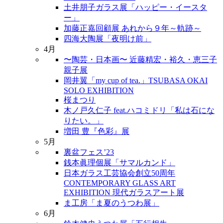
土井朋子ガラス展「ハッピー・イースタ
ー」
加藤正嘉回顧展 あれから９年～軌跡～
四海大陶展「夜明け前」
4月
〜陶芸・日本画〜 近藤精宏・裕久・恵三子
親子展
岡井翼「my cup of tea.」TSUBASA OKAI
SOLO EXHIBITION
桜まつり
木ノ戸久仁子 feat.ハコミドリ「私は石にな
りたい。」
増田 豊『色彩』展
5月
裏盆フェス’23
銭本眞理個展「サマルカンド」
日本ガラス工芸協会創立50周年
CONTEMPORARY GLASS ART
EXHIBITION 現代ガラスアート展
ま工房「ま夏のうつわ展」
6月