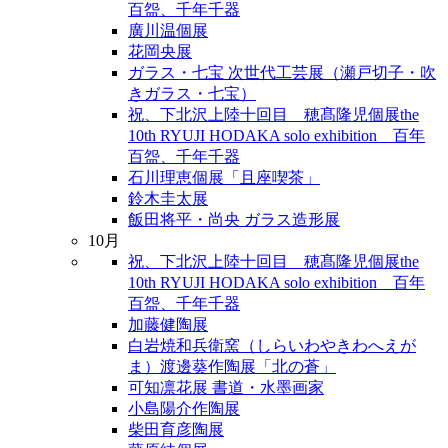
百盌、千年千器
廣川温個展
花岡央展
ガラス・七宝 次世代工芸展（瀬戸切子・吹
きガラス・七宝）
祝、下北沢上陸十回目 穂髙隆児個展the
10th RYUJI HODAKA solo exhibition 百年
百盌、千年千器
石川理恵個展「且座喫茶」
鈴木圭太展
飯田将平・尚央 ガラス造形展
10月
祝、下北沢上陸十回目 穂髙隆児個展the
10th RYUJI HODAKA solo exhibition 百年
百盌、千年千器
加藤健陶展
白岩焼和兵衛窯（しらいわやきわへえが
ま）渡邊葵作陶展「北の蒼」
可知凛花展 書道・水墨画家
小島陽介作陶展
柴田育彦陶展