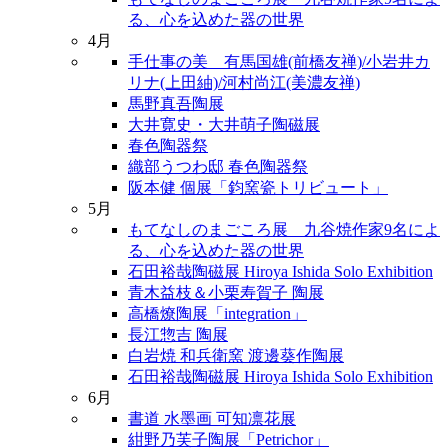
る、心を込めた器の世界
4月
手仕事の美 有馬国雄(前橋友禅)/小岩井カ
リナ(上田紬)/河村尚江(美濃友禅)
馬野真吾陶展
大井寛史・大井萌子陶磁展
春色陶器祭
織部うつわ邸 春色陶器祭
阪本健 個展「鈞窯瓷トリビュート」
5月
もてなしのまごころ展 九谷焼作家9名によ
る、心を込めた器の世界
石田裕哉陶磁展 Hiroya Ishida Solo Exhibition
青木益枝＆小栗寿賀子 陶展
高橋燎陶展「integration」
長江惣吉 陶展
白岩焼 和兵衛窯 渡邊葵作陶展
石田裕哉陶磁展 Hiroya Ishida Solo Exhibition
6月
書道 水墨画 可知凛花展
紺野乃芙子陶展「Petrichor」