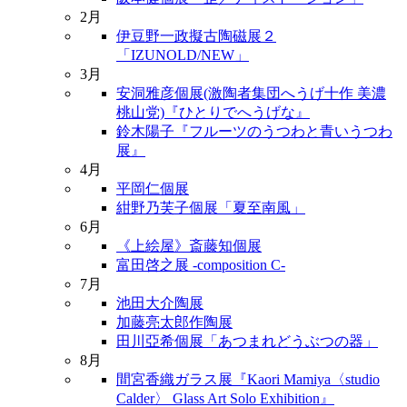
2月
伊豆野一政擬古陶磁展２
「IZUNOLD/NEW」
3月
安洞雅彦個展(激陶者集団へうげ十作 美濃
桃山党)『ひとりでへうげな』
鈴木陽子『フルーツのうつわと青いうつわ
展』
4月
平岡仁個展
紺野乃芙子個展「夏至南風」
6月
《上絵屋》斎藤知個展
富田啓之展 -composition C-
7月
池田大介陶展
加藤亮太郎作陶展
田川亞希個展「あつまれどうぶつの器」
8月
間宮香織ガラス展『Kaori Mamiya〈studio
Calder〉 Glass Art Solo Exhibition』