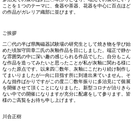
ことを１つのテーマに、食器や茶器、花器を中心に百点ほど
の作品がガレリア織部に並びます。
ご挨拶
二〇代の半ば県陶磁器試験場の研究生として焼き物を学び始
めた頃加守田章二氏の灰釉作品を目にしました。端正で静か
な雰囲気の中に深い趣の感じられる作品でした。自分もこん
な作品を造ってみたいと思ったことが私が灰釉に関わる様に
なった原点です。以来四〇数年、灰釉にこだわり続け制作し
てまいりましたが一向に目指す所に到達出来ていません。そ
んな拙作ばかりですがこの度二〇数年振りに多治見にて個展
を開催させて頂くことになりました。新型コロナが治りきら
ない中での開催になりますが充分に配慮をして参ります。皆
様のご高覧をお待ち申し上げます。
川合正樹