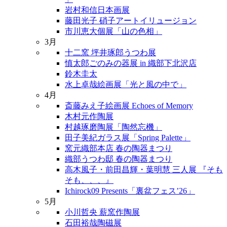
岩村和信日本画展
藤田光子 硝子アートイリュージョン
市川恵大個展「山の色相」
3月
十二窯 坪井琢郎うつわ展
慎太郎ごのみの器展 in 織部下北沢店
鈴木圭太
水上卓哉絵画展「光と風の中で」
4月
斎藤みえ子絵画展 Echoes of Memory
木村元作陶展
村越琢磨陶展「陶然忘機」
田子美紀ガラス展「Spring Palette」
窯元織部本店 春の陶器まつり
織部うつわ邸 春の陶器まつり
高木風子・前田昌輝・葉明慧 三人展 『そも
そも、、、』
Ichirock09 Presents「裏盆フェス’26」
5月
小川哲央 薪窯作陶展
石田裕哉陶磁展