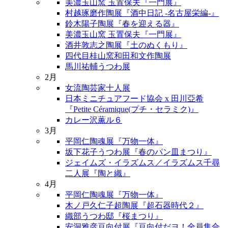
美濃玉山窯 玉置保夫『一門展』
村越琢磨作陶展『酒中日記 -名古屋栄編-』
鈴木陽子陶展『春を迎える器』
美濃玉山窯 玉置保夫『一門展』
酒井敦志之陶展『土のぬくもり』
四代目桂山窯和田和文作陶展
馬川祐輔うつわ展
2月
女流陶芸家十人展
日本ミニチュアフード協会 x 田川亞希
『Petite Céramique(プチ・セラミク)』
カレー沢薫ル６
3月
平岡仁陶魂展『万物一体』
坂下花子うつわ展『春のパン皿まつり』
ジェイムズ・イラズムス／イラズムス千尋
二人展『陶と織』
4月
平岡仁陶魂展『万物一体』
木ノ戸久仁子超陶展『超石器時代２』
織部うつわ邸『桜まつり』
安洞雅彦豆向付展『豆向付だヨ！全員集合