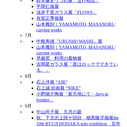
鈴木健史うつわ展「五行相生」
平岡仁個展
浅井千里ガラス展「FLOWS」
有賀正季個展
山本雅則｜YAMAMOTO, MASANORI /
carving works
7月
中根寿雄『URUSHI×WASHI』展
山本雅則｜YAMAMOTO, MASANORI /
carving works
早蕨窯 料理の着物展
吉岡星ガラス展「星はロックでできてい
る。」
8月
石上洋展 “AIR”
石上誠 絵画展 “NIKE”
小野陽介陶展「新天地にて − days in
frontier」
9月
中山尚子展 九月の庭
祝、下北沢上陸十回目 穂髙隆児個展the
10th RYUJI HODAKA solo exhibition 百年