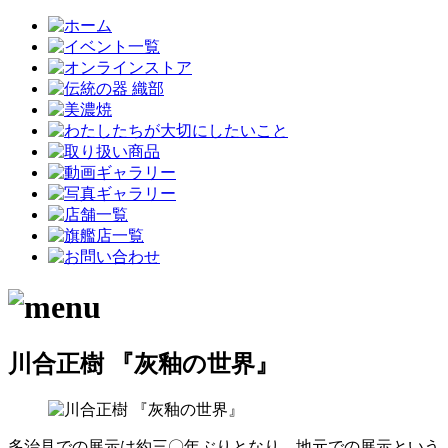
川合正樹 『灰釉の世界』
多治見での展示は約三〇年ぶりとなり、地元での展示という