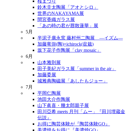
桜まつり
鈴木圭太陶展「アオとシロ」
世界のNAKAYAMA展
間宮香織ガラス展
「あの時の君が唇散蓮華」展
5月
半泥子廣永窯 藤村州二陶展 ―イズム―
加藤竜弥(陶)×ichirock(盆栽)
坂下花子作陶展「clay mosaic」
6月
山本雅則展
田子美紀ガラス展「summer in the air」
加藤委展
城雅典陶磁展「あしたもジョー」
7月
平岡仁陶展
池田大介作陶展
山下眞喜・幾太郎親子展
田川亞希 meets 月刊「ムー」『田川埋蔵金
伝説』
お得に陶芸体験が『陶芸体験GO』
美濃焼をお得に『美濃焼GO』