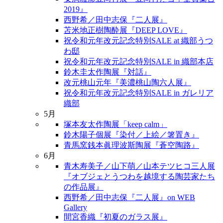
2019』
西野希／田中志保『二人展』
苫米地正樹陶酔展『DEEP LOVE』
祝令和元年改元記念特別SALE at 織部うつ
わ邸
祝令和元年改元記念特別SALE in 織部本店
鈴木圭太作陶展『対話』
改元桃山元年『美濃桃山陶六人展』
祝令和元年改元記念特別SALE in ガレリア
織部
5月
塚本友太作陶展「keep calm」
鈴木陽子個展『染付／上絵／箸置き』
青馬窯銭本眞理波斯陶展『蒼空陶路』
6月
青木寿美子／山下萌／山本テツヒコ三人展
『オブジェとうつわを越境する陶芸家たち
の作品展』
西野希／田中志保『二人展』on WEB
Gallery
間宮香織『初夏のガラス展』