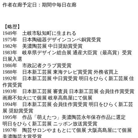
作者在廊予定日：期間中毎日在廊
【略歴】
1949年 土岐市駄知町に生まれる
1975年 日本陶磁器デザインコンペ銅賞受賞
1982年 美濃陶芸展 中日奨励賞受賞
1983年 岐阜県デザイン総合展 通産大臣賞（最高賞）受賞
日展入選
1986年 市政記者クラブ賞受賞
1988年 日本新工芸展 東海テレビ賞受賞 外務省買上
1992年 日本新工芸展 中日賞受賞 明日をひらく新工芸展 佳
作賞受賞
1993年 日本新工芸展 審査員 日本新工芸展 会員佳作賞受賞
画廊不知火にて個展 岐阜高島屋にて個展
1994年 日本新工芸展 会員佳作賞受賞 明日をひらく新工芸
展 奨励賞受賞
1995年 作品「萌えたつ」美濃陶芸永年保存作品に選定
明日をひらく新工芸展 ニッポン放送賞受賞
1997年 陶芸サロンやまもとにて個展 大阪高島屋にて個展
美濃陶芸大賞受賞