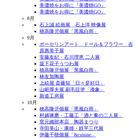
美濃焼をお得に『美濃焼GO』
美濃焼をお得に『美濃焼GO』
8月
石上誠 絵画展 石上洋 映像展
穂高隆児個展「黑風白雨」
9月
ポーセリンアート ドール＆フラワー 吉
原惠美子展
安藤友紀・石川理恵 二人展
坂下花子うつわ展
穂高隆児個展「黑風白雨」
林友加陶展
上絵屋 斎藤知「日々是好日」
山㟁厚夫展 刷毛目塗「漆象」
新道工房展
10月
穂高隆児個展「黑風白雨」
村越琢磨・工藤工「酒と肴の二人展」
窯元織部本店 陶器まつり
寺田美山・康雄・鉄平三代展
伊藤千穂個展「&cuisine」