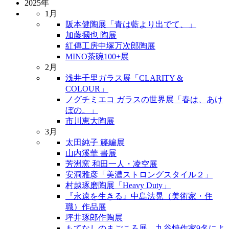
2025年
1月
阪本健陶展「青は藍より出でて、」
加藤摑也 陶展
紅傳工房中塚万次郎陶展
MINO茶碗100+展
2月
浅井千里ガラス展「CLARITY &
COLOUR」
ノグチミエコ ガラスの世界展「春は、あけ
ぼの。」
市川恵大陶展
3月
太田純子 籐編展
山内溪華 書展
芳洲窯 和田一人・凌空展
安洞雅彦「美濃ストロングスタイル２」
村越琢磨陶展「Heavy Duty」
『永遠を生きる』中島法晃（美術家・住
職）作品展
坪井琢郎作陶展
もてなしのまごころ展 九谷焼作家9名によ