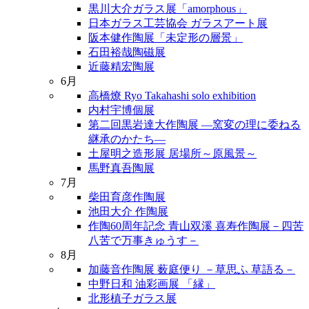
黒川大介ガラス展「amorphous」
日本ガラス工芸協会 ガラスアート展
阪本健作陶展「未定形の層景」
石田裕哉陶磁展
近藤精宏陶展
6月
高橋燎 Ryo Takahashi solo exhibition
内村宇博個展
第二回黒岩達大作陶展 ―窯変の理に委ねる
継承のかたち―
土屋明之造形展 居場所～原風景～
馬野真吾陶展
7月
柴田育彦作陶展
池田大介 作陶展
作陶60周年記念 青山双溪 喜寿作陶展－四苦
八苦で万事きゅうす－
8月
加藤音作陶展 薮庭便り －草思ふ 草語る－
中野日和 油彩画展 「縁」
北形槙子ガラス展