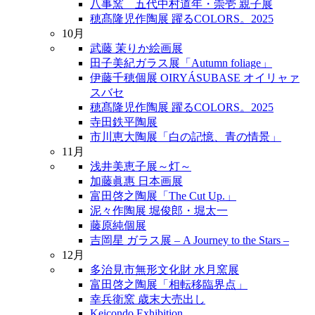
八事窯 五代中村道年・崇壱 親子展
穂髙隆児作陶展 躍るCOLORS。2025
10月
武藤 茉りか絵画展
田子美紀ガラス展「Autumn foliage」
伊藤千穂個展 OIRYÁSUBASE オイリャァ
スバセ
穂髙隆児作陶展 躍るCOLORS。2025
寺田鉄平陶展
市川恵大陶展「白の記憶、青の情景」
11月
浅井美恵子展～灯～
加藤眞惠 日本画展
富田啓之陶展「The Cut Up.」
泥々作陶展 堀俊郎・堀太一
藤原純個展
吉岡星 ガラス展 – A Journey to the Stars –
12月
多治見市無形文化財 水月窯展
富田啓之陶展「相転移臨界点」
幸兵衛窯 歳末大売出し
Keicondo Exhibition