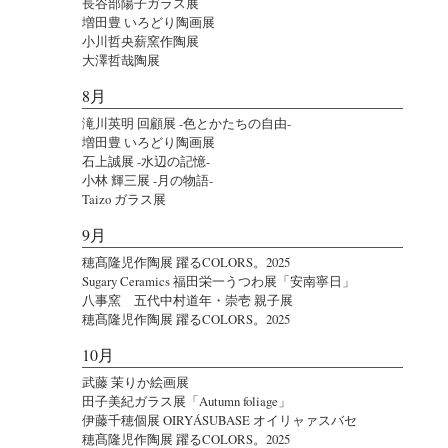
長谷部陽子ガラス展
増田豊 いろどり陶画展
小川哲央薪窯作陶展
大澤哲哉陶展
8月
滝川英明 回顧展 -色とかたちの自由-
増田豊 いろどり陶画展
石上誠展 -水辺の記憶-
小林 輝三展 -月の物語-
Taizo ガラス展
9月
穂髙隆児作陶展 躍るCOLORS。2025
Sugary Ceramics 福田栄一うつわ展「安南寧日」
八事窯 五代中村道年・崇壱 親子展
穂髙隆児作陶展 躍るCOLORS。2025
10月
武藤 茉りか絵画展
田子美紀ガラス展「Autumn foliage」
伊藤千穂個展 OIRYÁSUBASE オイリャァスバセ
穂髙隆児作陶展 躍るCOLORS。2025