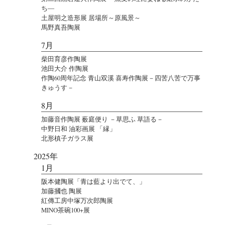
ち―
土屋明之造形展 居場所～原風景～
馬野真吾陶展
7月
柴田育彦作陶展
池田大介 作陶展
作陶60周年記念 青山双溪 喜寿作陶展－四苦八苦で万事
きゅうす－
8月
加藤音作陶展 薮庭便り －草思ふ 草語る－
中野日和 油彩画展 「縁」
北形槙子ガラス展
2025年
1月
阪本健陶展「青は藍より出でて、」
加藤摑也 陶展
紅傳工房中塚万次郎陶展
MINO茶碗100+展