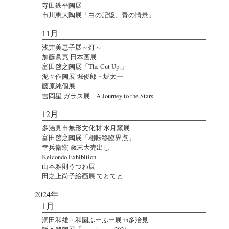
寺田鉄平陶展
市川恵大陶展「白の記憶、青の情景」
11月
浅井美恵子展～灯～
加藤眞惠 日本画展
富田啓之陶展「The Cut Up.」
泥々作陶展 堀俊郎・堀太一
藤原純個展
吉岡星 ガラス展 – A Journey to the Stars –
12月
多治見市無形文化財 水月窯展
富田啓之陶展「相転移臨界点」
幸兵衛窯 歳末大売出し
Keicondo Exhibition
山本雅則うつわ展
田之上尚子絵画展 てとてと
2024年
1月
洞田和雄・和園ふーふー展 in多治見