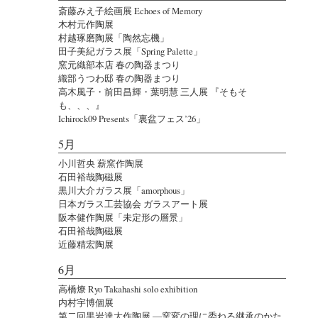
斎藤みえ子絵画展 Echoes of Memory
木村元作陶展
村越琢磨陶展「陶然忘機」
田子美紀ガラス展「Spring Palette」
窯元織部本店 春の陶器まつり
織部うつわ邸 春の陶器まつり
高木風子・前田昌輝・葉明慧 三人展 『そもそ
も、、、』
Ichirock09 Presents「裏盆フェス’26」
5月
小川哲央 薪窯作陶展
石田裕哉陶磁展
黒川大介ガラス展「amorphous」
日本ガラス工芸協会 ガラスアート展
阪本健作陶展「未定形の層景」
石田裕哉陶磁展
近藤精宏陶展
6月
高橋燎 Ryo Takahashi solo exhibition
内村宇博個展
第二回黒岩達大作陶展 ―窯変の理に委ねる継承のかた