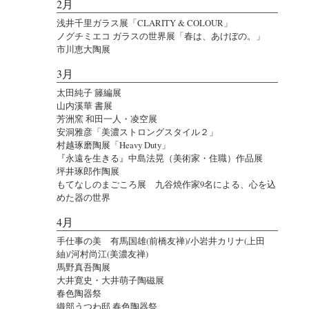
2月
浅井千里ガラス展「CLARITY & COLOUR」
ノグチミエコ ガラスの世界展「春は、あけぼの。」
市川恵大陶展
3月
太田純子 籐編展
山内溪華 書展
芳洲窯 和田一人・凌空展
安洞雅彦「美濃ストロングスタイル２」
村越琢磨陶展「Heavy Duty」
『永遠を生きる』中島法晃（美術家・住職）作品展
坪井琢郎作陶展
もてなしのまごころ展 九谷焼作家9名による、心を込
めた器の世界
4月
手仕事の美 有馬国雄(前橋友禅)/小岩井カリナ(上田
紬)/河村尚江(美濃友禅)
馬野真吾陶展
大井寛史・大井萌子陶磁展
春色陶器祭
織部うつわ邸 春色陶器祭