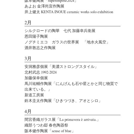
阪本健陶展「superimpose2024」
あよお 金澤尚宜作陶展
井上健太 KENTA INOUE ceramic works solo exhibition
2月
シルクロードの陶華 七代 加藤幸兵衛展
恩田陽子陶展
ノグチミエコ ガラスの世界展 「地水火風空」
酒井敦志之作陶展
3月
安洞雅彦個展「美濃ストロングスタイル」
北村武志 1992-2024
加藤保幸個展
馬川祐輔作陶展「にんげんも石や星とかと同じ物質で
出来ている。」
新道工房展
鈴木圭太作陶展「ひきつづき、アオとシロ」
4月
間宮香織ガラス展「La primavera è arrivata.」
織部うつわ邸 春色陶器祭
阪本健作陶展「sense of blue」