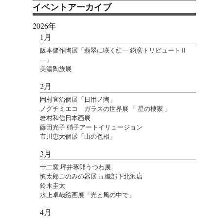
イベントアーカイブ
2026年
1月
阪本健作陶展「翡翠に咲く紅― 鈞窯トリビュートⅡ
―」
美濃陶族展
2月
岡村宜治個展「日用ノ陶」
ノグチミエコ ガラスの世界展 「 星の棲家 」
岩村和信日本画展
藤田光子 硝子アートイリュージョン
市川恵大個展「山の色相」
3月
十二窯 坪井琢郎うつわ展
慎太郎ごのみの器展 in 織部下北沢店
鈴木圭太
水上卓哉絵画展「光と風の中で」
4月