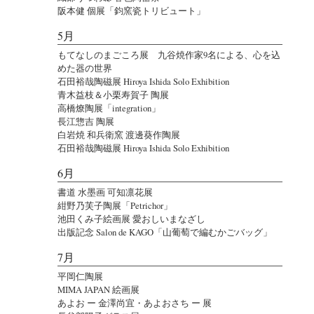
阪本健 個展「鈞窯瓷トリビュート」
5月
もてなしのまごころ展 九谷焼作家9名による、心を込
めた器の世界
石田裕哉陶磁展 Hiroya Ishida Solo Exhibition
青木益枝＆小栗寿賀子 陶展
高橋燎陶展「integration」
長江惣吉 陶展
白岩焼 和兵衛窯 渡邊葵作陶展
石田裕哉陶磁展 Hiroya Ishida Solo Exhibition
6月
書道 水墨画 可知凛花展
紺野乃芙子陶展「Petrichor」
池田くみ子絵画展 愛おしいまなざし
出版記念 Salon de KAGO「山葡萄で編むかごバッグ」
7月
平岡仁陶展
MIMA JAPAN 絵画展
あよお ー 金澤尚宜・あよおさち ー 展