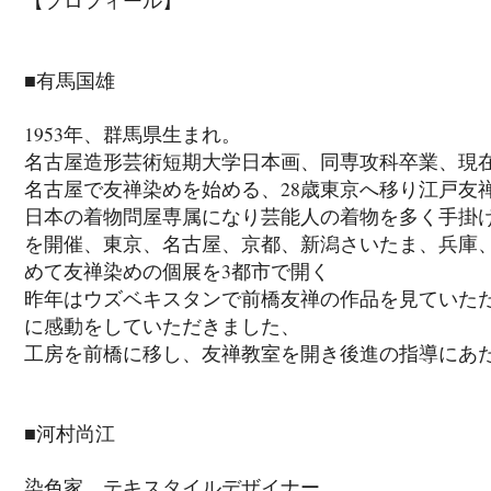
■有馬国雄
1953年、群馬県生まれ。
名古屋造形芸術短期大学日本画、同専攻科卒業、現
名古屋で友禅染めを始める、28歳東京へ移り江戸友
日本の着物問屋専属になり芸能人の着物を多く手掛け
を開催、東京、名古屋、京都、新潟さいたま、兵庫
めて友禅染めの個展を3都市で開く
昨年はウズベキスタンで前橋友禅の作品を見ていた
に感動をしていただきました、
工房を前橋に移し、友禅教室を開き後進の指導にあ
■河村尚江
染色家、テキスタイルデザイナー