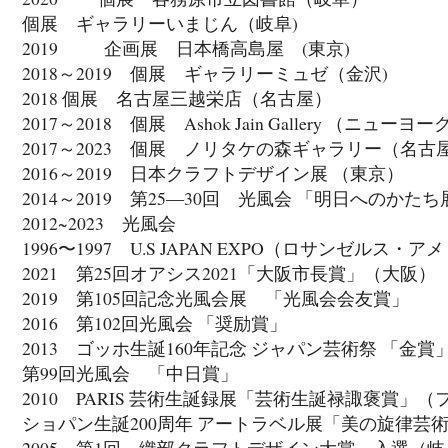
個展 ギャラリーいまじん（岐阜)
2019 企画展 日本橋高島屋 (東京)
2018～2019 個展 ギャラリーミュゼ（金沢)
2018 個展 名古屋三越栄店（名古屋）
2017～2018 個展 Ashok Jain Gallery （ニュ
2017～2023 個展 ノリタケの森ギャラリー（名古
2016～2019 日本クラフトデザイン展 （東京）
2014～2019 第25―30回 光風会 「明日へのか
2012~2023 光風会
1996〜1997 U.S JAPAN EXPO（ロサンゼルス・
2021 第25回オアシス2021「大阪市長賞」（大阪）
2019 第105回記念光風会展 「光風会会友賞」
2016 第102回光風会 「奨励賞」
2013 ゴッホ生誕160年記念 ジャパン芸術祭 「金
第99回光風会 「中日賞」
2010 PARIS 芸術生誕録展「芸術生誕禄諏褒賞」
ショパン生誕200周年 アートラベル展「美の旋律芸
2005 第1回 織部クラフトデザイン大賞 入選（