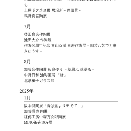
ち―
土屋明之造形展 居場所～原風景～
馬野真吾陶展
7月
柴田育彦作陶展
池田大介 作陶展
作陶60周年記念 青山双溪 喜寿作陶展－四苦八苦で万事
きゅうす－
8月
加藤音作陶展 薮庭便り －草思ふ 草語る－
中野日和 油彩画展 「縁」
北形槙子ガラス展
2025年
1月
阪本健陶展「青は藍より出でて、」
加藤摑也 陶展
紅傳工房中塚万次郎陶展
MINO茶碗100+展