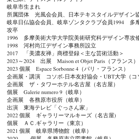
岐阜市生まれ
所属団体 光風会会員、日本テキスタイルデザイン
岐阜日仏協会会員、岐阜ゾンタクラブ会員1994 
攻卒
1996 多摩美術大学大学院美術研究科デザイン専攻
1998 河村尚江デザイン事務所設立
2017 「美濃友禅」商標登録＜主な芸術活動＞
2023～2024 出展 Maison et Objet Paris（フランス）
2023 個展 Espace Sorbonne 4（パリ・フランス）
企画展・講演 コソボ-日本友好協会・UBT大学（
企画展 ザ・タワーホテル名古屋（名古屋）
個展 Galerie numero 9（岐阜）
企画展 各務原市役所（岐阜）
出演 東海テレビ「ぐっさん家」
2022 個展 ギャラリーマルキーズ（名古屋)
個展 ＡＣ.ギャラリー（東京）
2021 個展 岐阜県博物館（岐阜）
2020 個展 各務原市立図書館（岐阜）