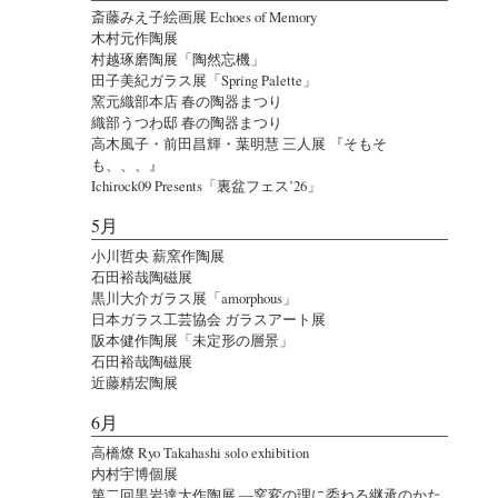
斎藤みえ子絵画展 Echoes of Memory
木村元作陶展
村越琢磨陶展「陶然忘機」
田子美紀ガラス展「Spring Palette」
窯元織部本店 春の陶器まつり
織部うつわ邸 春の陶器まつり
高木風子・前田昌輝・葉明慧 三人展 『そもそ
も、、、』
Ichirock09 Presents「裏盆フェス’26」
5月
小川哲央 薪窯作陶展
石田裕哉陶磁展
黒川大介ガラス展「amorphous」
日本ガラス工芸協会 ガラスアート展
阪本健作陶展「未定形の層景」
石田裕哉陶磁展
近藤精宏陶展
6月
高橋燎 Ryo Takahashi solo exhibition
内村宇博個展
第二回黒岩達大作陶展 ―窯変の理に委ねる継承のかた