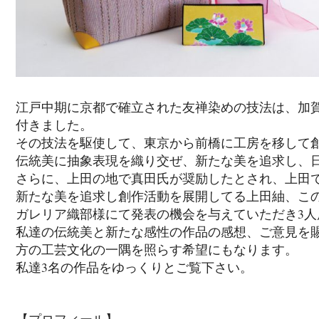
江戸中期に京都で確立された友禅染めの技法は、加
付きました。
その技法を駆使して、東京から前橋に工房を移して
伝統美に抽象表現を織り交ぜ、新たな美を追求し、
さらに、上田の地で真田氏が奨励したとされ、上田
新たな美を追求し創作活動を展開してる上田紬、こ
ガレリア織部様にて発表の機会を与えていただき3
私達の伝統美と新たな感性の作品の感想、ご意見を
方の工芸文化の一隅を照らす希望にもなります。
私達3名の作品をゆっくりとご覧下さい。
【プロフィール】