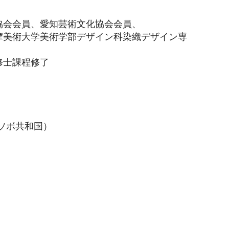
協会会員、愛知芸術文化協会会員、
多摩美術大学美術学部デザイン科染織デザイン専
修士課程修了
コソボ共和国）