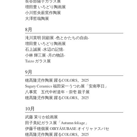
長谷部陽子ガラス展
増田豊 いろどり陶画展
小川哲央薪窯作陶展
大澤哲哉陶展
8月
滝川英明 回顧展 -色とかたちの自由-
増田豊 いろどり陶画展
石上誠展 -水辺の記憶-
小林 輝三展 -月の物語-
Taizo ガラス展
9月
穂髙隆児作陶展 躍るCOLORS。2025
Sugary Ceramics 福田栄一うつわ展「安南寧日」
八事窯 五代中村道年・崇壱 親子展
穂髙隆児作陶展 躍るCOLORS。2025
10月
武藤 茉りか絵画展
田子美紀ガラス展「Autumn foliage」
伊藤千穂個展 OIRYÁSUBASE オイリャァスバセ
穂髙隆児作陶展 躍るCOLORS。2025