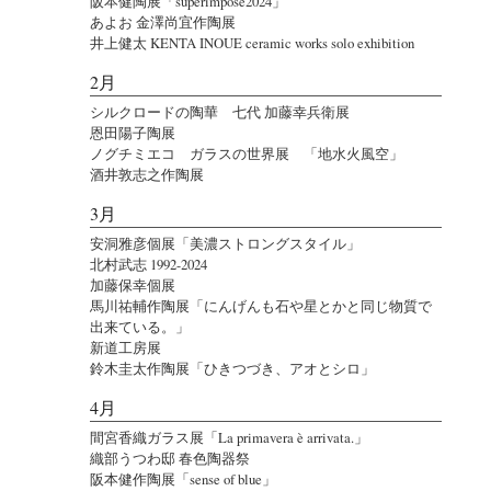
阪本健陶展「superimpose2024」
あよお 金澤尚宜作陶展
井上健太 KENTA INOUE ceramic works solo exhibition
2月
シルクロードの陶華 七代 加藤幸兵衛展
恩田陽子陶展
ノグチミエコ ガラスの世界展 「地水火風空」
酒井敦志之作陶展
3月
安洞雅彦個展「美濃ストロングスタイル」
北村武志 1992-2024
加藤保幸個展
馬川祐輔作陶展「にんげんも石や星とかと同じ物質で
出来ている。」
新道工房展
鈴木圭太作陶展「ひきつづき、アオとシロ」
4月
間宮香織ガラス展「La primavera è arrivata.」
織部うつわ邸 春色陶器祭
阪本健作陶展「sense of blue」