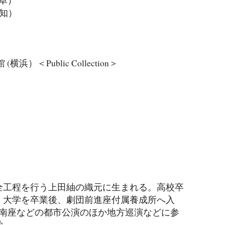
愛知）
）
＜Public Collection＞
全工程を行う上田紬の織元に生まれる。高校卒
。大学を卒業後、劇団前進座付属養成所へ入
都南座などの都市公演のほか地方巡演などに参
学。