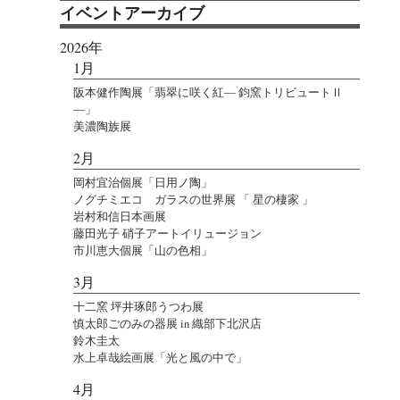
イベントアーカイブ
2026年
1月
阪本健作陶展「翡翠に咲く紅― 鈞窯トリビュートⅡ
―」
美濃陶族展
2月
岡村宜治個展「日用ノ陶」
ノグチミエコ ガラスの世界展 「 星の棲家 」
岩村和信日本画展
藤田光子 硝子アートイリュージョン
市川恵大個展「山の色相」
3月
十二窯 坪井琢郎うつわ展
慎太郎ごのみの器展 in 織部下北沢店
鈴木圭太
水上卓哉絵画展「光と風の中で」
4月