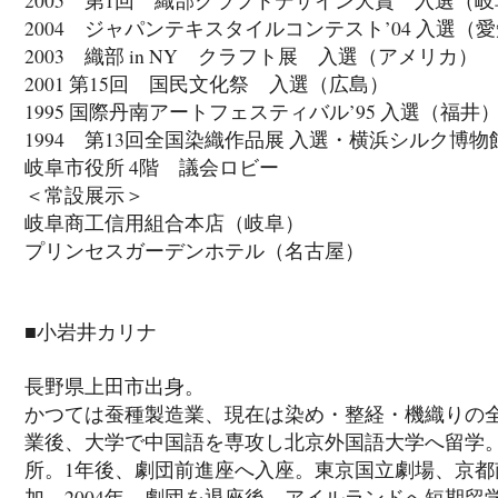
2004 ジャパンテキスタイルコンテスト’04 入選（
2003 織部 in NY クラフト展 入選（アメリカ）
2001 第15回 国民文化祭 入選（広島）
1995 国際丹南アートフェスティバル’95 入選（福井
1994 第13回全国染織作品展 入選・横浜シルク博物館 (横浜）
岐阜市役所 4階 議会ロビー
＜常設展示＞
岐阜商工信用組合本店（岐阜）
プリンセスガーデンホテル（名古屋）
■小岩井カリナ
長野県上田市出身。
かつては蚕種製造業、現在は染め・整経・機織りの
業後、大学で中国語を専攻し北京外国語大学へ留学
所。1年後、劇団前進座へ入座。東京国立劇場、京
加。2004年、劇団を退座後、アイルランドへ短期留