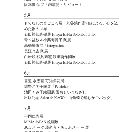
阪本健 個展「鈞窯瓷トリビュート」
5月
もてなしのまごころ展 九谷焼作家9名による、心を込
めた器の世界
石田裕哉陶磁展 Hiroya Ishida Solo Exhibition
青木益枝＆小栗寿賀子 陶展
高橋燎陶展「integration」
長江惣吉 陶展
白岩焼 和兵衛窯 渡邊葵作陶展
石田裕哉陶磁展 Hiroya Ishida Solo Exhibition
6月
書道 水墨画 可知凛花展
紺野乃芙子陶展「Petrichor」
池田くみ子絵画展 愛おしいまなざし
出版記念 Salon de KAGO「山葡萄で編むかごバッグ」
7月
平岡仁陶展
MIMA JAPAN 絵画展
あよお ー 金澤尚宜・あよおさち ー 展