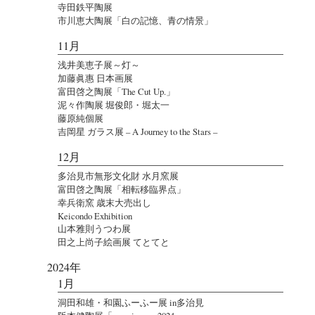
寺田鉄平陶展
市川恵大陶展「白の記憶、青の情景」
11月
浅井美恵子展～灯～
加藤眞惠 日本画展
富田啓之陶展「The Cut Up.」
泥々作陶展 堀俊郎・堀太一
藤原純個展
吉岡星 ガラス展 – A Journey to the Stars –
12月
多治見市無形文化財 水月窯展
富田啓之陶展「相転移臨界点」
幸兵衛窯 歳末大売出し
Keicondo Exhibition
山本雅則うつわ展
田之上尚子絵画展 てとてと
2024年
1月
洞田和雄・和園ふーふー展 in多治見