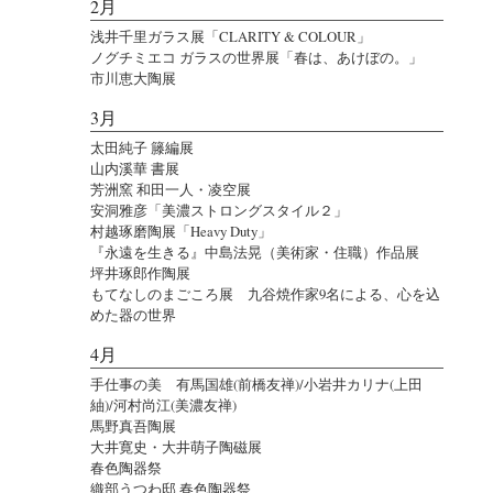
2月
浅井千里ガラス展「CLARITY & COLOUR」
ノグチミエコ ガラスの世界展「春は、あけぼの。」
市川恵大陶展
3月
太田純子 籐編展
山内溪華 書展
芳洲窯 和田一人・凌空展
安洞雅彦「美濃ストロングスタイル２」
村越琢磨陶展「Heavy Duty」
『永遠を生きる』中島法晃（美術家・住職）作品展
坪井琢郎作陶展
もてなしのまごころ展 九谷焼作家9名による、心を込
めた器の世界
4月
手仕事の美 有馬国雄(前橋友禅)/小岩井カリナ(上田
紬)/河村尚江(美濃友禅)
馬野真吾陶展
大井寛史・大井萌子陶磁展
春色陶器祭
織部うつわ邸 春色陶器祭