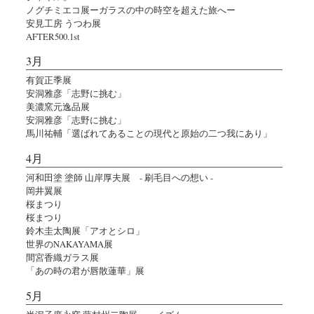
ノグチミエコ展ーガラスの中の時空を超えた旅へー
安見工房 うつわ展
AFTER500.1st
3月
有賀正季展
安洞雅彦「志野に挑む」
美濃窯元逸品展
安洞雅彦「志野に挑む」
馬川祐輔「選ばれてあることの現代と原始の二つ我にあり」
4月
河和田塗 塗師 山岸厚夫展 - 刷毛目への想い -
岡井翼展
桜まつり
桜まつり
鈴木圭太陶展「アオとシロ」
世界のNAKAYAMA展
間宮香織ガラス展
「あの時の君が唇散蓮華」展
5月