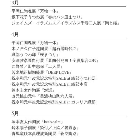
3月
平岡仁陶魂展『万物一体』
坂下花子うつわ展『春のパン皿まつり』
ジェイムズ・イラズムス／イラズムス千尋二人展『陶と織』
4月
平岡仁陶魂展『万物一体』
木ノ戸久仁子超陶展『超石器時代２』
織部うつわ邸『桜まつり』
安洞雅彦豆向付展『豆向付だヨ！全員集合2019』
西野希／田中志保『二人展』
苫米地正樹陶酔展『DEEP LOVE』
祝令和元年改元記念特別SALE at 織部うつわ邸
祝令和元年改元記念特別SALE in 織部本店
鈴木圭太作陶展『対話』
改元桃山元年『美濃桃山陶六人展』
祝令和元年改元記念特別SALE in ガレリア織部
5月
塚本友太作陶展「keep calm」
鈴木陽子個展『染付／上絵／箸置き』
青馬窯銭本眞理波斯陶展『蒼空陶路』