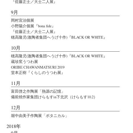
『佐藤正士／大士二人展』
9月
岡村宜治個展
小野陽介個展『bona fide』
『佐藤正士／大士二人展』
穂高隆児(激陶者集団へうげ十作)『BLACK OR WHITE』
10月
穂高隆児(激陶者集団へうげ十作)『BLACK OR WHITE』
蔵珍窯うつわ展
ORIBE CHAWANMATSURI 2019
堂本正樹『くらしのうつわ展』
11月
富田啓之作陶展「熱源の記憶」
備前焼作家集団けらもすin下北沢（けらもす10.2）
12月
堀中由美子作陶展「ボタニカル」
2018年
9月