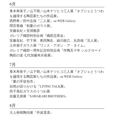
6月
青木寿美子／山下萌／山本テツヒコ三人展『オブジェとうつわ
を越境する陶芸家たちの作品展』
西野希／田中志保『二人展』on WEB Gallery
間宮香織『初夏のガラス展』
安藤友紀＋安洞雅彦
ガレリア織部特別企画『織部忌茶会』
安藤友紀、竹下努、奥田陶生、細川政己、丸田雄『五人展』
土井朋子ガラス展『ワンス・アポン・ア・タイム』
ガレリア織部一周年記念特別企画『作陶五十年 シルクロード
陶彩の道 七代加藤幸兵衛展』
7月
青木寿美子／山下萌／山本テツヒコ三人展『オブジェとうつわ
を越境する陶芸家たちの作品展』on WEB Gallery
『夏の手堤包市』
自然が語りかける『LIVING TALK展』
田子美紀ガラスのうつわ展
佐藤兄弟展『SAWARABI BROTHERS』
8月
大上裕樹陶倪展『丹波凛凛』