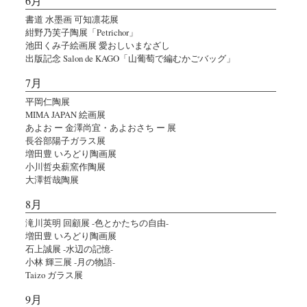
6月
書道 水墨画 可知凛花展
紺野乃芙子陶展「Petrichor」
池田くみ子絵画展 愛おしいまなざし
出版記念 Salon de KAGO「山葡萄で編むかごバッグ」
7月
平岡仁陶展
MIMA JAPAN 絵画展
あよお ー 金澤尚宜・あよおさち ー 展
長谷部陽子ガラス展
増田豊 いろどり陶画展
小川哲央薪窯作陶展
大澤哲哉陶展
8月
滝川英明 回顧展 -色とかたちの自由-
増田豊 いろどり陶画展
石上誠展 -水辺の記憶-
小林 輝三展 -月の物語-
Taizo ガラス展
9月