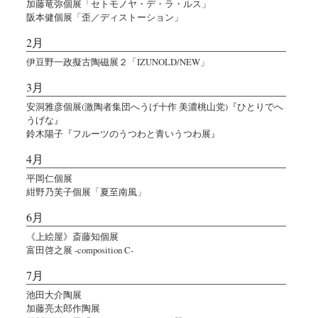
加藤竜弥個展「セトモノヤ・デ・ラ・ルス」
阪本健個展「歪／ディストーション」
2月
伊豆野一政擬古陶磁展２「IZUNOLD/NEW」
3月
安洞雅彦個展(激陶者集団へうげ十作 美濃桃山党)『ひとりでへ
うげな』
鈴木陽子『フルーツのうつわと青いうつわ展』
4月
平岡仁個展
紺野乃芙子個展「夏至南風」
6月
《上絵屋》斎藤知個展
富田啓之展 -composition C-
7月
池田大介陶展
加藤亮太郎作陶展