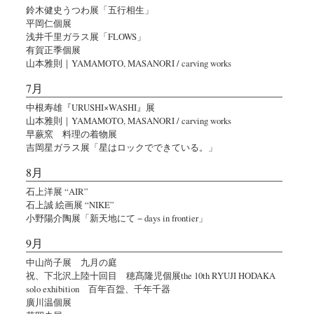
鈴木健史うつわ展「五行相生」
平岡仁個展
浅井千里ガラス展「FLOWS」
有賀正季個展
山本雅則｜YAMAMOTO, MASANORI / carving works
7月
中根寿雄『URUSHI×WASHI』展
山本雅則｜YAMAMOTO, MASANORI / carving works
早蕨窯 料理の着物展
吉岡星ガラス展「星はロックでできている。」
8月
石上洋展 “AIR”
石上誠 絵画展 “NIKE”
小野陽介陶展「新天地にて − days in frontier」
9月
中山尚子展 九月の庭
祝、下北沢上陸十回目 穂髙隆児個展the 10th RYUJI HODAKA
solo exhibition 百年百盌、千年千器
廣川温個展