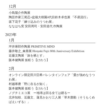
12月
小島陽介作陶展
陶芸作家三尾忍×盆栽大樹園4代目鈴木卓也展 『不易流行』
坂下花子「練り込みのうつわ展」
ななはち窯 安田周司・安田道代 作陶展
2023年
1月
坪井琢郎作陶展 PRIMITIVE MIND
藤井敬之_傘壽展 Hiroyuki Fujii 80th Anniversary Exhibition
近藤文陶展「旅を栖とす」
阪本健陶展 仮粧う【けわう】
2月
オンライン限定田川亞希バレンタインフェア「愛が強めなうつ
わ展」
村越琢磨「野に在るが如く」
阪本健陶展 仮粧う【けわう】
ノグチミエコ展 ー地球は回る全ては廻るー
北井知枝、近藤文、蓮見かおり三人展「草木萠動（そうもくめ
ばえいずる）」