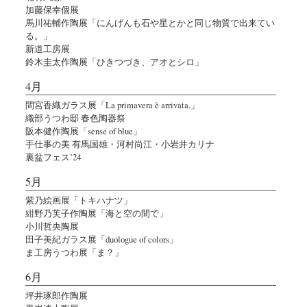
加藤保幸個展
馬川祐輔作陶展「にんげんも石や星とかと同じ物質で出来てい
る。」
新道工房展
鈴木圭太作陶展「ひきつづき、アオとシロ」
4月
間宮香織ガラス展「La primavera è arrivata.」
織部うつわ邸 春色陶器祭
阪本健作陶展「sense of blue」
手仕事の美 有馬国雄・河村尚江・小岩井カリナ
裏盆フェス’24
5月
紫乃絵画展「トキハナツ」
紺野乃芙子作陶展「海と空の間で」
小川哲央陶展
田子美紀ガラス展「duologue of colors」
ま工房うつわ展「ま？」
6月
坪井琢郎作陶展