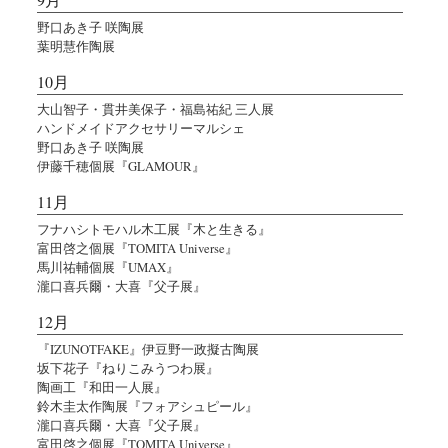
野口あき子 咲陶展
葉明慧作陶展
10月
大山智子・貫井美保子・福島祐紀 三人展
ハンドメイドアクセサリーマルシェ
野口あき子 咲陶展
伊藤千穂個展『GLAMOUR』
11月
フナハシトモハル木工展『木と生きる』
富田啓之個展『TOMITA Universe』
馬川祐輔個展『UMAX』
瀧口喜兵爾・大喜『父子展』
12月
『IZUNOTFAKE』伊豆野一政擬古陶展
坂下花子『ねりこみうつわ展』
陶画工『和田一人展』
鈴木圭太作陶展『フォアシュピール』
瀧口喜兵爾・大喜『父子展』
富田啓之個展『TOMITA Universe』