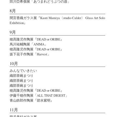
田川亞希個展「あつまれどうぶつの器」
8月
間宮香織ガラス展『Kaori Mamiya〈studio Calder〉 Glass Art Solo
Exhibition』
9月
穂髙隆児作陶展『DEAD or ORIBE』
馬川祐輔陶展「ANIMA」
穂髙隆児作陶展『DEAD or ORIBE』
坂下花子作陶展「Harvest」
10月
みんなでいきたい
織部茶碗まつり
織部茶碗まつり
織部茶碗まつり
穂髙隆児作陶展『DEAD or ORIBE』
伊藤千穂作陶展「ALL THAT DIGEST」
青山鉄郎作陶展『碧水紫明』
11月
田子美紀ガラス展