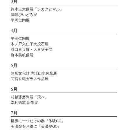
3月
鈴木圭太個展「シカクとマル」
津軽びいどろ展
平岡仁陶展
4月
平岡仁陶展
木ノ戸久仁子大投石展
瀧口喜兵爾・大喜父子展
栁本美帆個展
5月
無形文化財 虎渓山水月窯展
間宮香織ガラス作品展
6月
村越琢磨陶展「飛べ」
幸兵衛窯 新作展
7月
世界に一つだけの器『体験GO』
美濃焼をお得に『美濃焼GO』