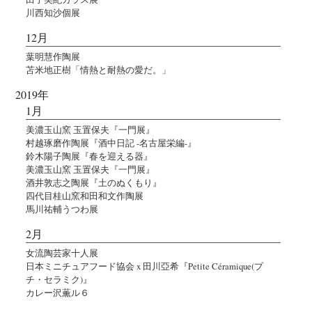
川西知沙個展
12月
葉明慧作陶展
苫米地正樹「情熱と耐熱の愛だ。」
2019年
1月
美濃玉山窯 玉置保夫『一門展』
村越琢磨作陶展『酒中日記 -名古屋栄編-』
鈴木陽子陶展『春を迎える器』
美濃玉山窯 玉置保夫『一門展』
酒井敦志之陶展『土のぬくもり』
四代目桂山窯和田和文作陶展
馬川祐輔うつわ展
2月
女流陶芸家十人展
日本ミニチュアフード協会 x 田川亞希『Petite Céramique(プ
チ・セラミク)』
カレー沢薫ル６