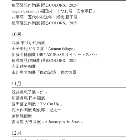
穂髙隆児作陶展 躍るCOLORS。2025
Sugary Ceramics 福田栄一うつわ展「安南寧日」
八事窯 五代中村道年・崇壱 親子展
穂髙隆児作陶展 躍るCOLORS。2025
10月
武藤 茉りか絵画展
田子美紀ガラス展「Autumn foliage」
伊藤千穂個展 OIRYÁSUBASE オイリャァスバセ
穂髙隆児作陶展 躍るCOLORS。2025
寺田鉄平陶展
市川恵大陶展「白の記憶、青の情景」
11月
浅井美恵子展～灯～
加藤眞惠 日本画展
富田啓之陶展「The Cut Up.」
泥々作陶展 堀俊郎・堀太一
藤原純個展
吉岡星 ガラス展 – A Journey to the Stars –
12月