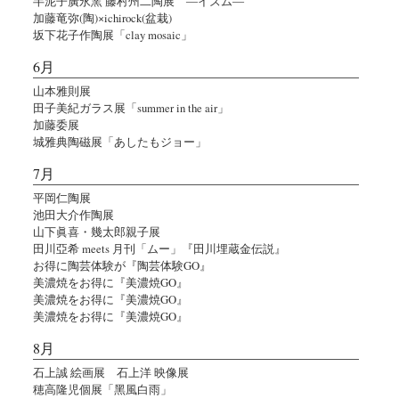
半泥子廣永窯 藤村州二陶展 ―イズム―
加藤竜弥(陶)×ichirock(盆栽)
坂下花子作陶展「clay mosaic」
6月
山本雅則展
田子美紀ガラス展「summer in the air」
加藤委展
城雅典陶磁展「あしたもジョー」
7月
平岡仁陶展
池田大介作陶展
山下眞喜・幾太郎親子展
田川亞希 meets 月刊「ムー」『田川埋蔵金伝説』
お得に陶芸体験が『陶芸体験GO』
美濃焼をお得に『美濃焼GO』
美濃焼をお得に『美濃焼GO』
美濃焼をお得に『美濃焼GO』
8月
石上誠 絵画展 石上洋 映像展
穂高隆児個展「黑風白雨」