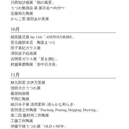
川西知沙個展「朝の風景」
うつわ勉強会 基 展示会〜向付〜
近藤裕久陶展
からこ窯 柴田あや美展
10月
穂高隆児展 the 11th「ANDYOUORIBE」
窯元織部本店 陶器まつり
田子美紀ガラス展
澤田昌子絵画展
吉岡星ガラス展「星を掴む」
村越琢磨陶展「壺中日月長」
11月
林九郎窯 古伊万里展
池田大介うつわ展
藤原純個展
平岡仁陶展
細川令子展 清澄柔和 -清らかな和らぎ-
富田啓之作陶展「Pinching, Pouring, Dripping, Drawing.」
第二回 藤村州二作陶展
工藤工作陶展
伊藤千穂うつわ展「OLD × NEW」