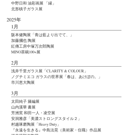
中野日和 油彩画展 「縁」
北形槙子ガラス展
2025年
1月
阪本健陶展「青は藍より出でて、」
加藤摑也 陶展
紅傳工房中塚万次郎陶展
MINO茶碗100+展
2月
浅井千里ガラス展「CLARITY & COLOUR」
ノグチミエコ ガラスの世界展「春は、あけぼの。」
市川恵大陶展
3月
太田純子 籐編展
山内溪華 書展
芳洲窯 和田一人・凌空展
安洞雅彦「美濃ストロングスタイル２」
村越琢磨陶展「Heavy Duty」
『永遠を生きる』中島法晃（美術家・住職）作品展