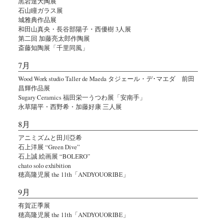
黒岩達大陶展
石山瞳ガラス展
城雅典作品展
和田山真央・長谷部陽子・西優樹 3人展
第二回 加藤亮太郎作陶展
斎藤知陶展「千里同風」
7月
Wood Work studio Taller de Maeda タジェール・デ･マエダ 前田
昌輝作品展
Sugary Ceramics 福田栄一うつわ展「安南手」
永草陽平・西野希・加藤好康 三人展
8月
アニミズムと田川亞希
石上洋展 “Green Dive”
石上誠 絵画展 “BOLERO”
chato solo exhibition
穂高隆児展 the 11th「ANDYOUORIBE」
9月
有賀正季展
穂高隆児展 the 11th「ANDYOUORIBE」