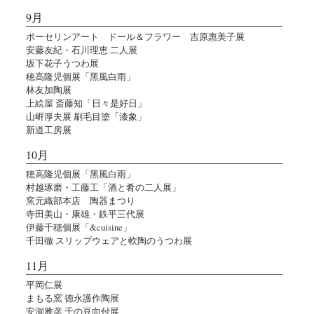
9月
ポーセリンアート ドール＆フラワー 吉原惠美子展
安藤友紀・石川理恵 二人展
坂下花子うつわ展
穂高隆児個展「黑風白雨」
林友加陶展
上絵屋 斎藤知「日々是好日」
山㟁厚夫展 刷毛目塗「漆象」
新道工房展
10月
穂高隆児個展「黑風白雨」
村越琢磨・工藤工「酒と肴の二人展」
窯元織部本店 陶器まつり
寺田美山・康雄・鉄平三代展
伊藤千穂個展「&cuisine」
千田徹 スリップウェアと軟陶のうつわ展
11月
平岡仁展
まもる窯 徳永護作陶展
安洞雅彦 千の豆向付展