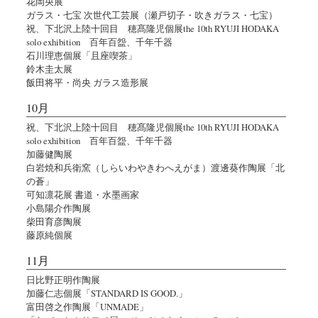
花岡央展
ガラス・七宝 次世代工芸展（瀬戸切子・吹きガラス・七宝）
祝、下北沢上陸十回目 穂髙隆児個展the 10th RYUJI HODAKA
solo exhibition 百年百盌、千年千器
石川理恵個展「且座喫茶」
鈴木圭太展
飯田将平・尚央 ガラス造形展
10月
祝、下北沢上陸十回目 穂髙隆児個展the 10th RYUJI HODAKA
solo exhibition 百年百盌、千年千器
加藤健陶展
白岩焼和兵衛窯（しらいわやきわへえがま）渡邊葵作陶展「北
の蒼」
可知凛花展 書道・水墨画家
小島陽介作陶展
柴田育彦陶展
藤原純個展
11月
日比野正明作陶展
加藤仁志個展「STANDARD IS GOOD.」
富田啓之作陶展「UNMADE」