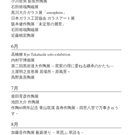
小川哲央 薪窯作陶展
石田裕哉陶磁展
黒川大介ガラス展「amorphous」
日本ガラス工芸協会 ガラスアート展
阪本健作陶展「未定形の層景」
石田裕哉陶磁展
近藤精宏陶展
6月
高橋燎 Ryo Takahashi solo exhibition
内村宇博個展
第二回黒岩達大作陶展 ―窯変の理に委ねる継承のかたち―
土屋明之造形展 居場所～原風景～
馬野真吾陶展
7月
柴田育彦作陶展
池田大介 作陶展
作陶60周年記念 青山双溪 喜寿作陶展－四苦八苦で万事きゅう
す－
8月
加藤音作陶展 薮庭便り －草思ふ 草語る－