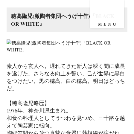
穂高隆児(激陶者集団へうげ十作)『BLACK
OR WHITE』
素人から玄人へ。遅れてきた新人は瞬く間に成長
を遂げた。さらなる向上を誓い、己が世界に黒白
をつけたい。黒の穂高、白の穂高。明日はどっち
だ。
【穂高隆児略歴】
1976年、神奈川県生まれ。
和食の料理人としてうつわを見つめ、三十路を越
えて陶芸家に転向。
陶郷笠間から放つ真摯な食器に熱視線が注がれ