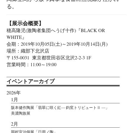
る。
【展示会概要】
穂高隆児(激陶者集団へうげ十作)『BLACK OR
WHITE』
会期：2019年10月05日(土)～2019年10月14日(月)
場所：織部下北沢店
〒155-0031 東京都世田谷区北沢2-2-3 1F
営業時間：11:00～19:00
イベントアーカイブ
2026年
1月
阪本健作陶展「翡翠に咲く紅― 鈞窯トリビュートⅡ ―」
美濃陶族展
2月
岡村宜治個展「日用ノ陶」