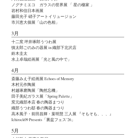
ノグチミエコ ガラスの世界展 「 星の棲家 」
岩村和信日本画展
藤田光子 硝子アートイリュージョン
市川恵大個展「山の色相」
3月
十二窯 坪井琢郎うつわ展
慎太郎ごのみの器展 in 織部下北沢店
鈴木圭太
水上卓哉絵画展「光と風の中で」
4月
斎藤みえ子絵画展 Echoes of Memory
木村元作陶展
村越琢磨陶展「陶然忘機」
田子美紀ガラス展「Spring Palette」
窯元織部本店 春の陶器まつり
織部うつわ邸 春の陶器まつり
高木風子・前田昌輝・葉明慧 三人展 『そもそも、、、』
Ichirock09 Presents「裏盆フェス’26」
5月