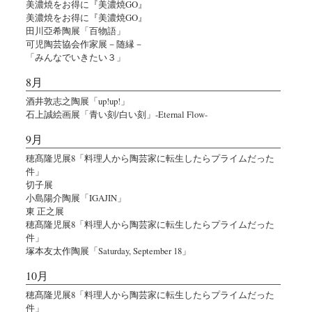
美濃焼をお得に『美濃焼GO』
美濃焼をお得に『美濃焼GO』
田川亞希陶展「百物語」
可児陶芸協会作家展－随縁－
「みんなでいきたい３」
8月
酒井敦志之陶展「up!up!」
石上誠絵画展「青い刻/白い刻」-Eternal Flow-
9月
穂髙隆児展8「料理人から陶芸家に転生したらプライムだった
件」
切子展
小島陽介陶展「IGAJIN」
東 正之展
穂髙隆児展8「料理人から陶芸家に転生したらプライムだった
件」
塚本友太作陶展「Saturday, September 18」
10月
穂髙隆児展8「料理人から陶芸家に転生したらプライムだった
件」