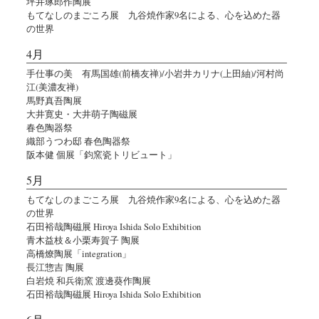
坪井琢郎作陶展
もてなしのまごころ展 九谷焼作家9名による、心を込めた器
の世界
4月
手仕事の美 有馬国雄(前橋友禅)/小岩井カリナ(上田紬)/河村尚
江(美濃友禅)
馬野真吾陶展
大井寛史・大井萌子陶磁展
春色陶器祭
織部うつわ邸 春色陶器祭
阪本健 個展「鈞窯瓷トリビュート」
5月
もてなしのまごころ展 九谷焼作家9名による、心を込めた器
の世界
石田裕哉陶磁展 Hiroya Ishida Solo Exhibition
青木益枝＆小栗寿賀子 陶展
高橋燎陶展「integration」
長江惣吉 陶展
白岩焼 和兵衛窯 渡邊葵作陶展
石田裕哉陶磁展 Hiroya Ishida Solo Exhibition