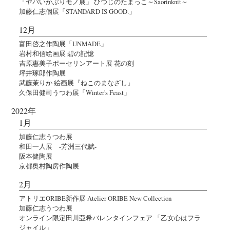
「ヤバいかぶりモノ展」 ひつじのたまっこ～Saorinknit～
加藤仁志個展「STANDARD IS GOOD.」
12月
富田啓之作陶展「UNMADE」
岩村和信絵画展 碧の記憶
吉原惠美子ポーセリンアート展 花の刻
坪井琢郎作陶展
武藤茉りか 絵画展『ねこのまなざし』
久保田健司うつわ展「Winter's Feast」
2022年
1月
加藤仁志うつわ展
和田一人展 -芳洲三代賦-
阪本健陶展
京都奥村陶房作陶展
2月
アトリエORIBE新作展 Atelier ORIBE New Collection
加藤仁志うつわ展
オンライン限定田川亞希バレンタインフェア 「乙女心はフラ
ジャイル」