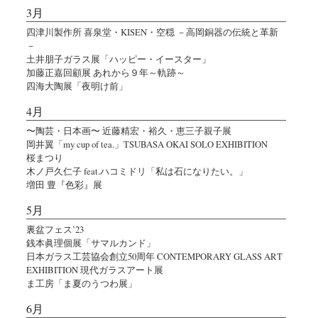
3月
四津川製作所 喜泉堂・KISEN・空穏 －高岡銅器の伝統と革新
－
土井朋子ガラス展「ハッピー・イースター」
加藤正嘉回顧展 あれから９年～軌跡～
四海大陶展「夜明け前」
4月
〜陶芸・日本画〜 近藤精宏・裕久・恵三子親子展
岡井翼「my cup of tea.」TSUBASA OKAI SOLO EXHIBITION
桜まつり
木ノ戸久仁子 feat.ハコミドリ「私は石になりたい。」
増田 豊『色彩』展
5月
裏盆フェス’23
銭本眞理個展「サマルカンド」
日本ガラス工芸協会創立50周年 CONTEMPORARY GLASS ART
EXHIBITION 現代ガラスアート展
ま工房「ま夏のうつわ展」
6月