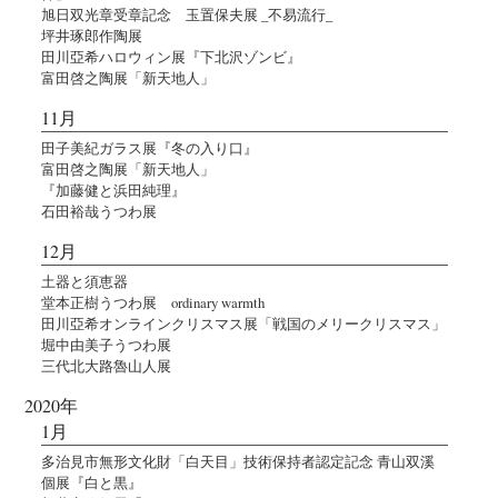
旭日双光章受章記念 玉置保夫展 _不易流行_
坪井琢郎作陶展
田川亞希ハロウィン展『下北沢ゾンビ』
富田啓之陶展「新天地人」
11月
田子美紀ガラス展『冬の入り口』
富田啓之陶展「新天地人」
『加藤健と浜田純理』
石田裕哉うつわ展
12月
土器と須恵器
堂本正樹うつわ展 ordinary warmth
田川亞希オンラインクリスマス展「戦国のメリークリスマス」
堀中由美子うつわ展
三代北大路魯山人展
2020年
1月
多治見市無形文化財「白天目」技術保持者認定記念 青山双溪
個展『白と黒』