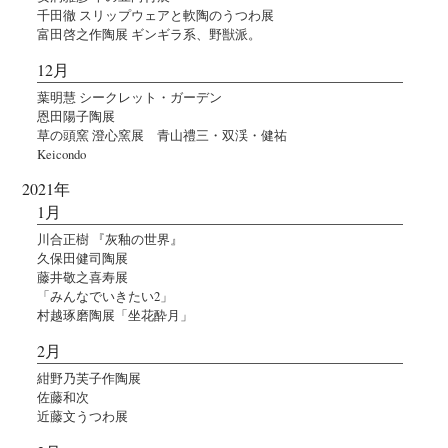
千田徹 スリップウェアと軟陶のうつわ展
富田啓之作陶展 ギンギラ系、野獣派。
12月
葉明慧 シークレット・ガーデン
恩田陽子陶展
草の頭窯 澄心窯展 青山禮三・双渓・健祐
Keicondo
2021年
1月
川合正樹 『灰釉の世界』
久保田健司陶展
藤井敬之喜寿展
「みんなでいきたい2」
村越琢磨陶展「坐花酔月」
2月
紺野乃芙子作陶展
佐藤和次
近藤文うつわ展