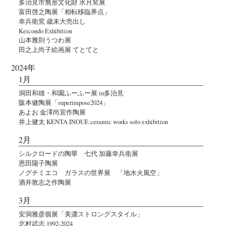
多治見市無形文化財 水月窯展
富田啓之陶展「相転移臨界点」
幸兵衛窯 歳末大売出し
Keicondo Exhibition
山本雅則うつわ展
田之上尚子絵画展 てとてと
2024年
1月
洞田和雄・和園ふーふー展 in多治見
阪本健陶展「superimpose2024」
あよお 金澤尚宜作陶展
井上健太 KENTA INOUE ceramic works solo exhibition
2月
シルクロードの陶華 七代 加藤幸兵衛展
恩田陽子陶展
ノグチミエコ ガラスの世界展 「地水火風空」
酒井敦志之作陶展
3月
安洞雅彦個展「美濃ストロングスタイル」
北村武志 1992-2024