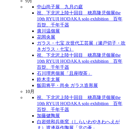
9月
中山尚子展 九月の庭
祝、下北沢上陸十回目 穂髙隆児個展the
10th RYUJI HODAKA solo exhibition 百年
百盌、千年千器
廣川温個展
花岡央展
ガラス・七宝 次世代工芸展（瀬戸切子・吹
きガラス・七宝）
祝、下北沢上陸十回目 穂髙隆児個展the
10th RYUJI HODAKA solo exhibition 百年
百盌、千年千器
石川理恵個展「且座喫茶」
鈴木圭太展
飯田将平・尚央 ガラス造形展
10月
祝、下北沢上陸十回目 穂髙隆児個展the
10th RYUJI HODAKA solo exhibition 百年
百盌、千年千器
加藤健陶展
白岩焼和兵衛窯（しらいわやきわへえが
ま）渡邊葵作陶展「北の蒼」