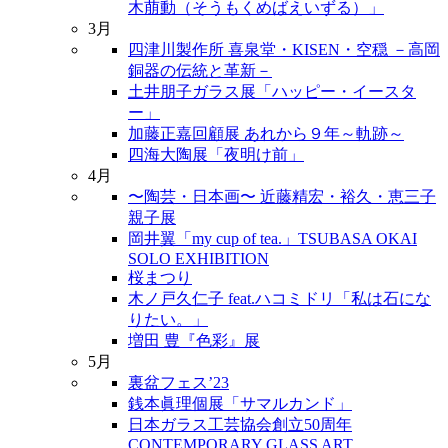
木萠動（そうもくめばえいずる）」
3月
四津川製作所 喜泉堂・KISEN・空穏 －高岡
銅器の伝統と革新－
土井朋子ガラス展「ハッピー・イースタ
ー」
加藤正嘉回顧展 あれから９年～軌跡～
四海大陶展「夜明け前」
4月
〜陶芸・日本画〜 近藤精宏・裕久・恵三子
親子展
岡井翼「my cup of tea.」TSUBASA OKAI
SOLO EXHIBITION
桜まつり
木ノ戸久仁子 feat.ハコミドリ「私は石にな
りたい。」
増田 豊『色彩』展
5月
裏盆フェス’23
銭本眞理個展「サマルカンド」
日本ガラス工芸協会創立50周年
CONTEMPORARY GLASS ART