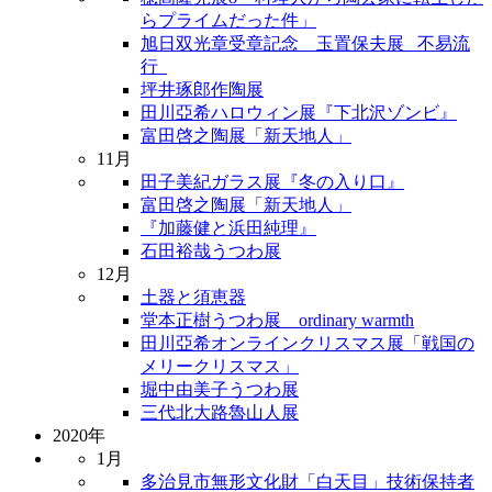
らプライムだった件」
旭日双光章受章記念 玉置保夫展 _不易流
行_
坪井琢郎作陶展
田川亞希ハロウィン展『下北沢ゾンビ』
富田啓之陶展「新天地人」
11月
田子美紀ガラス展『冬の入り口』
富田啓之陶展「新天地人」
『加藤健と浜田純理』
石田裕哉うつわ展
12月
土器と須恵器
堂本正樹うつわ展 ordinary warmth
田川亞希オンラインクリスマス展「戦国の
メリークリスマス」
堀中由美子うつわ展
三代北大路魯山人展
2020年
1月
多治見市無形文化財「白天目」技術保持者