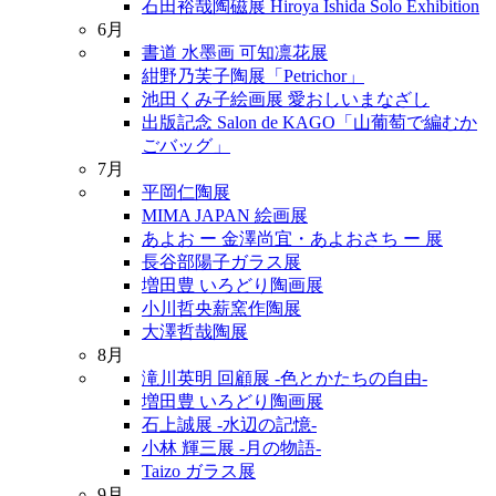
石田裕哉陶磁展 Hiroya Ishida Solo Exhibition
6月
書道 水墨画 可知凛花展
紺野乃芙子陶展「Petrichor」
池田くみ子絵画展 愛おしいまなざし
出版記念 Salon de KAGO「山葡萄で編むか
ごバッグ」
7月
平岡仁陶展
MIMA JAPAN 絵画展
あよお ー 金澤尚宜・あよおさち ー 展
長谷部陽子ガラス展
増田豊 いろどり陶画展
小川哲央薪窯作陶展
大澤哲哉陶展
8月
滝川英明 回顧展 -色とかたちの自由-
増田豊 いろどり陶画展
石上誠展 -水辺の記憶-
小林 輝三展 -月の物語-
Taizo ガラス展
9月