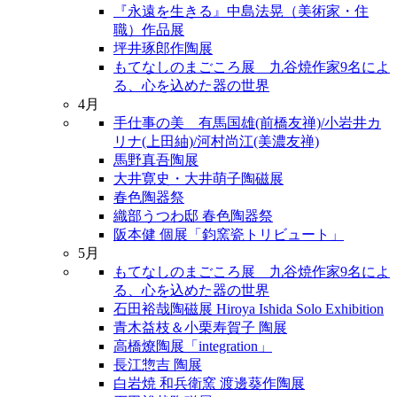
『永遠を生きる』中島法晃（美術家・住
職）作品展
坪井琢郎作陶展
もてなしのまごころ展 九谷焼作家9名によ
る、心を込めた器の世界
4月
手仕事の美 有馬国雄(前橋友禅)/小岩井カ
リナ(上田紬)/河村尚江(美濃友禅)
馬野真吾陶展
大井寛史・大井萌子陶磁展
春色陶器祭
織部うつわ邸 春色陶器祭
阪本健 個展「鈞窯瓷トリビュート」
5月
もてなしのまごころ展 九谷焼作家9名によ
る、心を込めた器の世界
石田裕哉陶磁展 Hiroya Ishida Solo Exhibition
青木益枝＆小栗寿賀子 陶展
高橋燎陶展「integration」
長江惣吉 陶展
白岩焼 和兵衛窯 渡邊葵作陶展