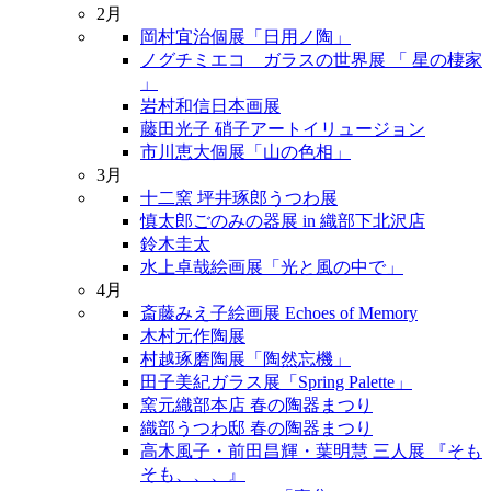
2月
岡村宜治個展「日用ノ陶」
ノグチミエコ ガラスの世界展 「 星の棲家
」
岩村和信日本画展
藤田光子 硝子アートイリュージョン
市川恵大個展「山の色相」
3月
十二窯 坪井琢郎うつわ展
慎太郎ごのみの器展 in 織部下北沢店
鈴木圭太
水上卓哉絵画展「光と風の中で」
4月
斎藤みえ子絵画展 Echoes of Memory
木村元作陶展
村越琢磨陶展「陶然忘機」
田子美紀ガラス展「Spring Palette」
窯元織部本店 春の陶器まつり
織部うつわ邸 春の陶器まつり
高木風子・前田昌輝・葉明慧 三人展 『そも
そも、、、』