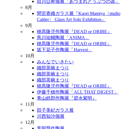
田川亞希個展「あつまれどうぶつの器」
8月
間宮香織ガラス展『Kaori Mamiya〈studio
Calder〉 Glass Art Solo Exhibition』
9月
穂髙隆児作陶展『DEAD or ORIBE』
馬川祐輔陶展「ANIMA」
穂髙隆児作陶展『DEAD or ORIBE』
坂下花子作陶展「Harvest」
10月
みんなでいきたい
織部茶碗まつり
織部茶碗まつり
織部茶碗まつり
穂髙隆児作陶展『DEAD or ORIBE』
伊藤千穂作陶展「ALL THAT DIGEST」
青山鉄郎作陶展『碧水紫明』
11月
田子美紀ガラス展
川西知沙個展
12月
葉明慧作陶展