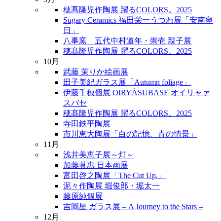
穂髙隆児作陶展 躍るCOLORS。2025
Sugary Ceramics 福田栄一うつわ展「安南寧
日」
八事窯 五代中村道年・崇壱 親子展
穂髙隆児作陶展 躍るCOLORS。2025
10月
武藤 茉りか絵画展
田子美紀ガラス展「Autumn foliage」
伊藤千穂個展 OIRYÁSUBASE オイリャァ
スバセ
穂髙隆児作陶展 躍るCOLORS。2025
寺田鉄平陶展
市川恵大陶展「白の記憶、青の情景」
11月
浅井美恵子展～灯～
加藤眞惠 日本画展
富田啓之陶展「The Cut Up.」
泥々作陶展 堀俊郎・堀太一
藤原純個展
吉岡星 ガラス展 – A Journey to the Stars –
12月