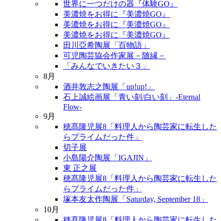
世界に一つだけの器『体験GO』
美濃焼をお得に『美濃焼GO』
美濃焼をお得に『美濃焼GO』
美濃焼をお得に『美濃焼GO』
田川亞希陶展「百物語」
可児陶芸協会作家展－随縁－
「みんなでいきたい３」
8月
酒井敦志之陶展「up!up!」
石上誠絵画展「青い刻/白い刻」-Eternal
Flow-
9月
穂髙隆児展8「料理人から陶芸家に転生した
らプライムだった件」
切子展
小島陽介陶展「IGAJIN」
東 正之展
穂髙隆児展8「料理人から陶芸家に転生した
らプライムだった件」
塚本友太作陶展「Saturday, September 18」
10月
穂髙隆児展8「料理人から陶芸家に転生した