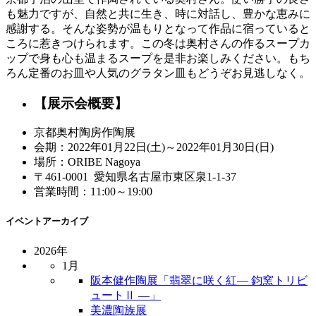
も魅力ですが、自然と共に生き、時に対話し、豊かな恵みに
感謝する。そんな姿勢が温もりとなって作品に宿っていると
ころに惹きつけられます。この冬は奥村さんの作るスープカ
ップで身も心も温まるスープを是非お楽しみください。もち
ろん定番のお皿や人気のグラタン皿もどうぞお見逃しなく。
【展示会概要】
京都奥村陶房作陶展
会期：2022年01月22日(土)～2022年01月30日(日)
場所：ORIBE Nagoya
〒461-0001 愛知県名古屋市東区泉1-1-37
営業時間：11:00～19:00
イベントアーカイブ
2026年
1月
阪本健作陶展「翡翠に咲く紅― 鈞窯トリビ
ュートⅡ ―」
美濃陶族展