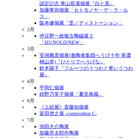
認定記念 青山双溪個展『白と黒』
加藤竜弥個展「セトモノヤ・デ・ラ・ル
ス」
阪本健個展「歪／ディストーション」
2月
伊豆野一政擬古陶磁展２
「IZUNOLD/NEW」
3月
安洞雅彦個展(激陶者集団へうげ十作 美濃
桃山党)『ひとりでへうげな』
鈴木陽子『フルーツのうつわと青いうつわ
展』
4月
平岡仁個展
紺野乃芙子個展「夏至南風」
6月
《上絵屋》斎藤知個展
富田啓之展 -composition C-
7月
池田大介陶展
加藤亮太郎作陶展