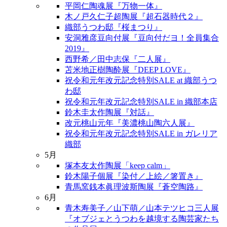
平岡仁陶魂展『万物一体』
木ノ戸久仁子超陶展『超石器時代２』
織部うつわ邸『桜まつり』
安洞雅彦豆向付展『豆向付だヨ！全員集合
2019』
西野希／田中志保『二人展』
苫米地正樹陶酔展『DEEP LOVE』
祝令和元年改元記念特別SALE at 織部うつ
わ邸
祝令和元年改元記念特別SALE in 織部本店
鈴木圭太作陶展『対話』
改元桃山元年『美濃桃山陶六人展』
祝令和元年改元記念特別SALE in ガレリア
織部
5月
塚本友太作陶展「keep calm」
鈴木陽子個展『染付／上絵／箸置き』
青馬窯銭本眞理波斯陶展『蒼空陶路』
6月
青木寿美子／山下萌／山本テツヒコ三人展
『オブジェとうつわを越境する陶芸家たち