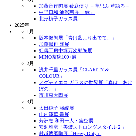
加藤音作陶展 薮庭便り －草思ふ 草語る－
中野日和 油彩画展 「縁」
北形槙子ガラス展
2025年
1月
阪本健陶展「青は藍より出でて、」
加藤摑也 陶展
紅傳工房中塚万次郎陶展
MINO茶碗100+展
2月
浅井千里ガラス展「CLARITY &
COLOUR」
ノグチミエコ ガラスの世界展「春は、あけ
ぼの。」
市川恵大陶展
3月
太田純子 籐編展
山内溪華 書展
芳洲窯 和田一人・凌空展
安洞雅彦「美濃ストロングスタイル２」
村越琢磨陶展「Heavy Duty」