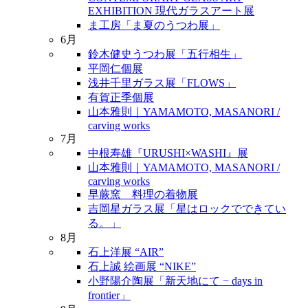
EXHIBITION 現代ガラスアート展
ま工房「ま夏のうつわ展」
6月
鈴木健史うつわ展「五行相生」
平岡仁個展
浅井千里ガラス展「FLOWS」
有賀正季個展
山本雅則｜YAMAMOTO, MASANORI /
carving works
7月
中根寿雄『URUSHI×WASHI』展
山本雅則｜YAMAMOTO, MASANORI /
carving works
早蕨窯 料理の着物展
吉岡星ガラス展「星はロックでできてい
る。」
8月
石上洋展 “AIR”
石上誠 絵画展 “NIKE”
小野陽介陶展「新天地にて − days in
frontier」