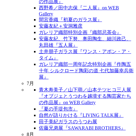
の作品展』
西野希／田中志保『二人展』on WEB
Gallery
間宮香織『初夏のガラス展』
安藤友紀＋安洞雅彦
ガレリア織部特別企画『織部忌茶会』
安藤友紀、竹下努、奥田陶生、細川政己、
丸田雄『五人展』
土井朋子ガラス展『ワンス・アポン・ア・
タイム』
ガレリア織部一周年記念特別企画『作陶五
十年 シルクロード陶彩の道 七代加藤幸兵衛
展』
7月
青木寿美子／山下萌／山本テツヒコ三人展
『オブジェとうつわを越境する陶芸家たち
の作品展』on WEB Gallery
『夏の手堤包市』
自然が語りかける『LIVING TALK展』
田子美紀ガラスのうつわ展
佐藤兄弟展『SAWARABI BROTHERS』
8月