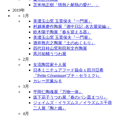
苫米地正樹「情熱と耐熱の愛だ。」
2019年
1月
美濃玉山窯 玉置保夫『一門展』
村越琢磨作陶展『酒中日記 -名古屋栄編-』
鈴木陽子陶展『春を迎える器』
美濃玉山窯 玉置保夫『一門展』
酒井敦志之陶展『土のぬくもり』
四代目桂山窯和田和文作陶展
馬川祐輔うつわ展
2月
女流陶芸家十人展
日本ミニチュアフード協会 x 田川亞希
『Petite Céramique(プチ・セラミク)』
カレー沢薫ル６
3月
平岡仁陶魂展『万物一体』
坂下花子うつわ展『春のパン皿まつり』
ジェイムズ・イラズムス／イラズムス千尋
二人展『陶と織』
4月