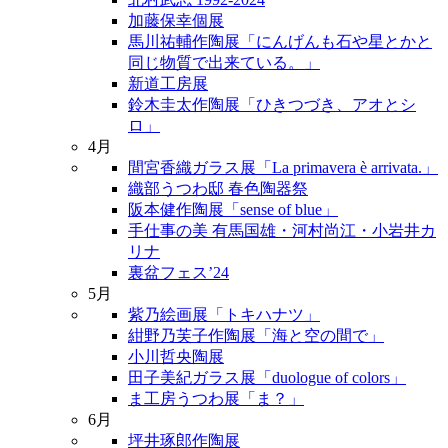
加藤保幸個展
馬川祐輔作陶展「にんげんも石や星とかと
同じ物質で出来ている。」
新道工房展
鈴木圭太作陶展「ひきつづき、アオとシ
ロ」
4月
間宮香織ガラス展「La primavera è arrivata.」
織部うつわ邸 春色陶器祭
阪本健作陶展「sense of blue」
手仕事の美 有馬国雄・河村尚江・小岩井カ
リナ
裏盆フェス’24
5月
紫乃絵画展「トキハナツ」
紺野乃芙子作陶展「海と空の間で」
小川哲央陶展
田子美紀ガラス展「duologue of colors」
ま工房うつわ展「ま？」
6月
坪井琢郎作陶展