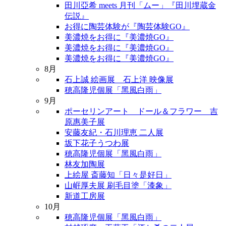
田川亞希 meets 月刊「ムー」『田川埋蔵金
伝説』
お得に陶芸体験が『陶芸体験GO』
美濃焼をお得に『美濃焼GO』
美濃焼をお得に『美濃焼GO』
美濃焼をお得に『美濃焼GO』
8月
石上誠 絵画展 石上洋 映像展
穂高隆児個展「黑風白雨」
9月
ポーセリンアート ドール＆フラワー 吉
原惠美子展
安藤友紀・石川理恵 二人展
坂下花子うつわ展
穂高隆児個展「黑風白雨」
林友加陶展
上絵屋 斎藤知「日々是好日」
山㟁厚夫展 刷毛目塗「漆象」
新道工房展
10月
穂高隆児個展「黑風白雨」