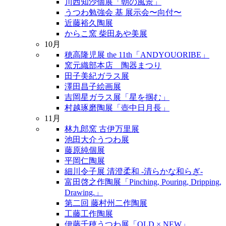
川西知沙個展「朝の風景」
うつわ勉強会 基 展示会〜向付〜
近藤裕久陶展
からこ窯 柴田あや美展
10月
穂高隆児展 the 11th「ANDYOUORIBE」
窯元織部本店 陶器まつり
田子美紀ガラス展
澤田昌子絵画展
吉岡星ガラス展「星を掴む」
村越琢磨陶展「壺中日月長」
11月
林九郎窯 古伊万里展
池田大介うつわ展
藤原純個展
平岡仁陶展
細川令子展 清澄柔和 -清らかな和らぎ-
富田啓之作陶展「Pinching, Pouring, Dripping,
Drawing.」
第二回 藤村州二作陶展
工藤工作陶展
伊藤千穂うつわ展「OLD × NEW」