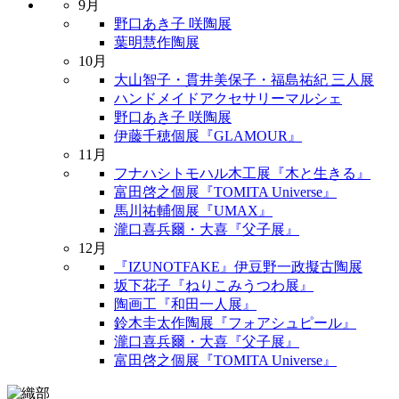
9月
野口あき子 咲陶展
葉明慧作陶展
10月
大山智子・貫井美保子・福島祐紀 三人展
ハンドメイドアクセサリーマルシェ
野口あき子 咲陶展
伊藤千穂個展『GLAMOUR』
11月
フナハシトモハル木工展『木と生きる』
富田啓之個展『TOMITA Universe』
馬川祐輔個展『UMAX』
瀧口喜兵爾・大喜『父子展』
12月
『IZUNOTFAKE』伊豆野一政擬古陶展
坂下花子『ねりこみうつわ展』
陶画工『和田一人展』
鈴木圭太作陶展『フォアシュピール』
瀧口喜兵爾・大喜『父子展』
富田啓之個展『TOMITA Universe』