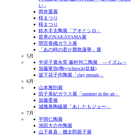
い -
岡井翼展
桜まつり
桜まつり
鈴木圭太陶展「アオとシロ」
世界のNAKAYAMA展
間宮香織ガラス展
「あの時の君が唇散蓮華」展
5月
半泥子廣永窯 藤村州二陶展 ―イズム―
加藤竜弥(陶)×ichirock(盆栽)
坂下花子作陶展「clay mosaic」
6月
山本雅則展
田子美紀ガラス展「summer in the air」
加藤委展
城雅典陶磁展「あしたもジョー」
7月
平岡仁陶展
池田大介作陶展
山下眞喜・幾太郎親子展