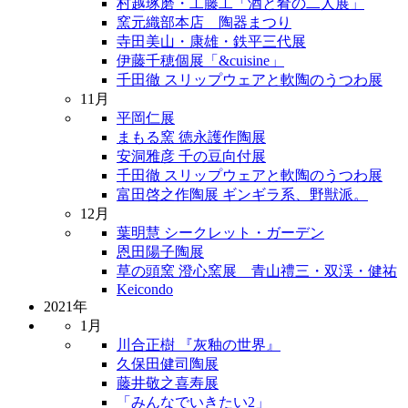
村越琢磨・工藤工「酒と肴の二人展」
窯元織部本店 陶器まつり
寺田美山・康雄・鉄平三代展
伊藤千穂個展「&cuisine」
千田徹 スリップウェアと軟陶のうつわ展
11月
平岡仁展
まもる窯 徳永護作陶展
安洞雅彦 千の豆向付展
千田徹 スリップウェアと軟陶のうつわ展
富田啓之作陶展 ギンギラ系、野獣派。
12月
葉明慧 シークレット・ガーデン
恩田陽子陶展
草の頭窯 澄心窯展 青山禮三・双渓・健祐
Keicondo
2021年
1月
川合正樹 『灰釉の世界』
久保田健司陶展
藤井敬之喜寿展
「みんなでいきたい2」