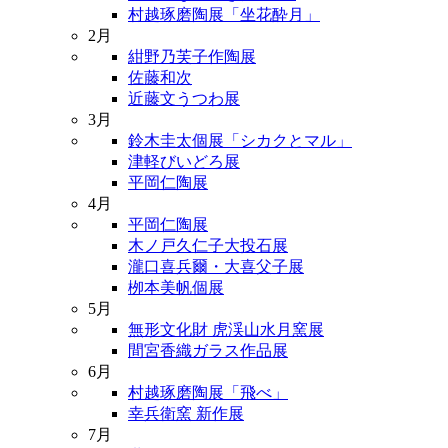
村越琢磨陶展「坐花酔月」
2月
紺野乃芙子作陶展
佐藤和次
近藤文うつわ展
3月
鈴木圭太個展「シカクとマル」
津軽びいどろ展
平岡仁陶展
4月
平岡仁陶展
木ノ戸久仁子大投石展
瀧口喜兵爾・大喜父子展
栁本美帆個展
5月
無形文化財 虎渓山水月窯展
間宮香織ガラス作品展
6月
村越琢磨陶展「飛べ」
幸兵衛窯 新作展
7月