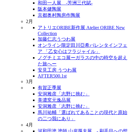
和田一人展 -芳洲三代賦-
阪本健陶展
京都奥村陶房作陶展
2月
アトリエORIBE新作展 Atelier ORIBE New
Collection
加藤仁志うつわ展
オンライン限定田川亞希バレンタインフェ
ア 「乙女心はフラジャイル」
ノグチミエコ展ーガラスの中の時空を超え
た旅へー
安見工房 うつわ展
AFTER500.1st
3月
有賀正季展
安洞雅彦「志野に挑む」
美濃窯元逸品展
安洞雅彦「志野に挑む」
馬川祐輔「選ばれてあることの現代と原始
の二つ我にあり」
4月
河和田塗 塗師 山岸厚夫展 - 刷毛目への想