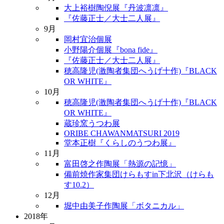
大上裕樹陶倪展『丹波凛凛』
『佐藤正士／大士二人展』
9月
岡村宜治個展
小野陽介個展『bona fide』
『佐藤正士／大士二人展』
穂高隆児(激陶者集団へうげ十作)『BLACK
OR WHITE』
10月
穂高隆児(激陶者集団へうげ十作)『BLACK
OR WHITE』
蔵珍窯うつわ展
ORIBE CHAWANMATSURI 2019
堂本正樹『くらしのうつわ展』
11月
富田啓之作陶展「熱源の記憶」
備前焼作家集団けらもすin下北沢（けらも
す10.2）
12月
堀中由美子作陶展「ボタニカル」
2018年