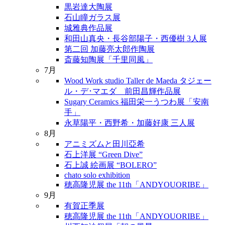
黒岩達大陶展
石山瞳ガラス展
城雅典作品展
和田山真央・長谷部陽子・西優樹 3人展
第二回 加藤亮太郎作陶展
斎藤知陶展「千里同風」
7月
Wood Work studio Taller de Maeda タジェー
ル・デ･マエダ 前田昌輝作品展
Sugary Ceramics 福田栄一うつわ展「安南
手」
永草陽平・西野希・加藤好康 三人展
8月
アニミズムと田川亞希
石上洋展 “Green Dive”
石上誠 絵画展 “BOLERO”
chato solo exhibition
穂高隆児展 the 11th「ANDYOUORIBE」
9月
有賀正季展
穂高隆児展 the 11th「ANDYOUORIBE」