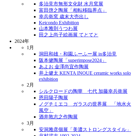
多治見市無形文化財 水月窯展
富田啓之陶展「相転移臨界点」
幸兵衛窯 歳末大売出し
Keicondo Exhibition
山本雅則うつわ展
田之上尚子絵画展 てとてと
2024年
1月
洞田和雄・和園ふーふー展 in多治見
阪本健陶展「superimpose2024」
あよお 金澤尚宜作陶展
井上健太 KENTA INOUE ceramic works solo
exhibition
2月
シルクロードの陶華 七代 加藤幸兵衛展
恩田陽子陶展
ノグチミエコ ガラスの世界展 「地水火
風空」
酒井敦志之作陶展
3月
安洞雅彦個展「美濃ストロングスタイル」
北村武志 1992-2024