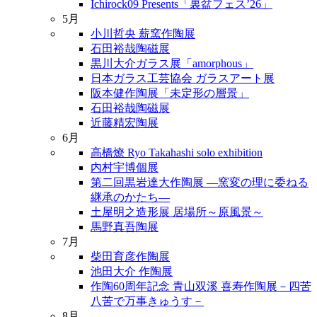
Ichirock09 Presents「裏盆フェス’26」
5月
小川哲央 薪窯作陶展
石田裕哉陶磁展
黒川大介ガラス展「amorphous」
日本ガラス工芸協会 ガラスアート展
阪本健作陶展「未定形の層景」
石田裕哉陶磁展
近藤精宏陶展
6月
高橋燎 Ryo Takahashi solo exhibition
内村宇博個展
第二回黒岩達大作陶展 ―窯変の理に委ねる
継承のかたち―
土屋明之造形展 居場所～原風景～
馬野真吾陶展
7月
柴田育彦作陶展
池田大介 作陶展
作陶60周年記念 青山双溪 喜寿作陶展－四苦
八苦で万事きゅうす－
8月