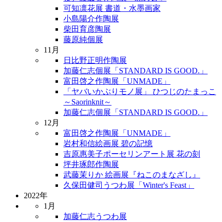
可知凛花展 書道・水墨画家
小島陽介作陶展
柴田育彦陶展
藤原純個展
11月
日比野正明作陶展
加藤仁志個展「STANDARD IS GOOD.」
富田啓之作陶展「UNMADE」
「ヤバいかぶりモノ展」 ひつじのたまっこ
～Saorinknit～
加藤仁志個展「STANDARD IS GOOD.」
12月
富田啓之作陶展「UNMADE」
岩村和信絵画展 碧の記憶
吉原惠美子ポーセリンアート展 花の刻
坪井琢郎作陶展
武藤茉りか 絵画展『ねこのまなざし』
久保田健司うつわ展「Winter's Feast」
2022年
1月
加藤仁志うつわ展