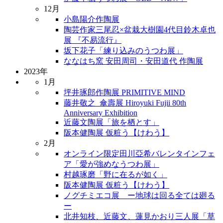
12月
小島陽介作陶展
陶芸作家三尾忍×盆栽大樹園4代目鈴木卓也
展 『不易流行』
坂下花子「練り込みのうつわ展」
ななはち窯 安田周司・安田道代 作陶展
2023年
1月
坪井琢郎作陶展 PRIMITIVE MIND
藤井敬之_傘壽展 Hiroyuki Fujii 80th
Anniversary Exhibition
近藤文陶展「旅を栖とす」
阪本健陶展 仮粧う【けわう】
2月
オンライン限定田川亞希バレンタインフェ
ア「愛が強めなうつわ展」
村越琢磨「野に在るが如く」
阪本健陶展 仮粧う【けわう】
ノグチミエコ展 ー地球は回る全ては廻る
ー
北井知枝、近藤文、蓮見かおり三人展「草