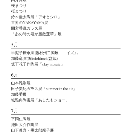
桜まつり
桜まつり
鈴木圭太陶展「アオとシロ」
世界のNAKAYAMA展
間宮香織ガラス展
「あの時の君が唇散蓮華」展
5月
半泥子廣永窯 藤村州二陶展 ―イズム―
加藤竜弥(陶)×ichirock(盆栽)
坂下花子作陶展「clay mosaic」
6月
山本雅則展
田子美紀ガラス展「summer in the air」
加藤委展
城雅典陶磁展「あしたもジョー」
7月
平岡仁陶展
池田大介作陶展
山下眞喜・幾太郎親子展