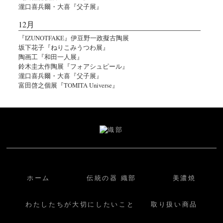
瀧口喜兵爾・大喜『父子展』
12月
『IZUNOTFAKE』伊豆野一政擬古陶展
坂下花子『ねりこみうつわ展』
陶画工『和田一人展』
鈴木圭太作陶展『フォアシュピール』
瀧口喜兵爾・大喜『父子展』
富田啓之個展『TOMITA Universe』
ホーム
伝統の器 織部
美濃焼
わたしたちが大切にしたいこと
取り扱い商品