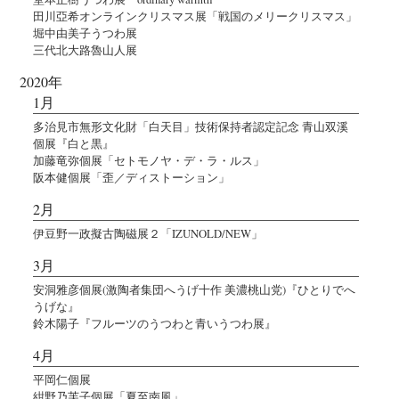
田川亞希オンラインクリスマス展「戦国のメリークリスマス」
堀中由美子うつわ展
三代北大路魯山人展
2020年
1月
多治見市無形文化財「白天目」技術保持者認定記念 青山双溪
個展『白と黒』
加藤竜弥個展「セトモノヤ・デ・ラ・ルス」
阪本健個展「歪／ディストーション」
2月
伊豆野一政擬古陶磁展２「IZUNOLD/NEW」
3月
安洞雅彦個展(激陶者集団へうげ十作 美濃桃山党)『ひとりでへ
うげな』
鈴木陽子『フルーツのうつわと青いうつわ展』
4月
平岡仁個展
紺野乃芙子個展「夏至南風」