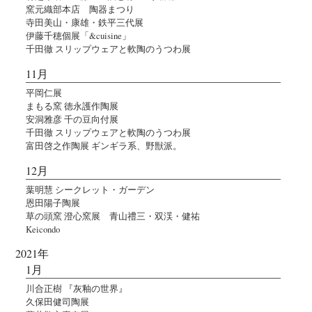
窯元織部本店 陶器まつり
寺田美山・康雄・鉄平三代展
伊藤千穂個展「&cuisine」
千田徹 スリップウェアと軟陶のうつわ展
11月
平岡仁展
まもる窯 徳永護作陶展
安洞雅彦 千の豆向付展
千田徹 スリップウェアと軟陶のうつわ展
富田啓之作陶展 ギンギラ系、野獣派。
12月
葉明慧 シークレット・ガーデン
恩田陽子陶展
草の頭窯 澄心窯展 青山禮三・双渓・健祐
Keicondo
2021年
1月
川合正樹 『灰釉の世界』
久保田健司陶展