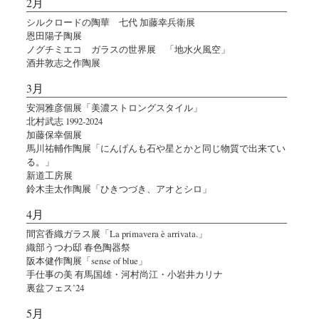
2月
シルクロードの陶華 七代 加藤幸兵衛展
恩田陽子陶展
ノグチミエコ ガラスの世界展 「地水火風空」
酒井敦志之作陶展
3月
安洞雅彦個展「美濃ストロングスタイル」
北村武志 1992-2024
加藤保幸個展
馬川祐輔作陶展「にんげんも石や星とかと同じ物質で出来てい
る。」
新道工房展
鈴木圭太作陶展「ひきつづき、アオとシロ」
4月
間宮香織ガラス展「La primavera è arrivata.」
織部うつわ邸 春色陶器祭
阪本健作陶展「sense of blue」
手仕事の美 有馬国雄・河村尚江・小岩井カリナ
裏盆フェス’24
5月