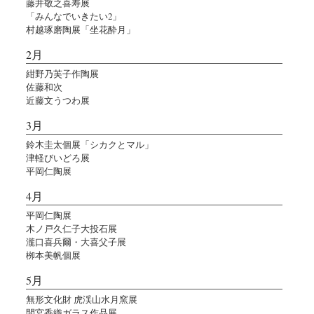
藤井敬之喜寿展
「みんなでいきたい2」
村越琢磨陶展「坐花酔月」
2月
紺野乃芙子作陶展
佐藤和次
近藤文うつわ展
3月
鈴木圭太個展「シカクとマル」
津軽びいどろ展
平岡仁陶展
4月
平岡仁陶展
木ノ戸久仁子大投石展
瀧口喜兵爾・大喜父子展
栁本美帆個展
5月
無形文化財 虎渓山水月窯展
間宮香織ガラス作品展