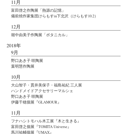
11月
富田啓之作陶展「熱源の記憶」
備前焼作家集団けらもすin下北沢（けらもす10.2）
12月
堀中由美子作陶展「ボタニカル」
2018年
9月
野口あき子 咲陶展
葉明慧作陶展
10月
大山智子・貫井美保子・福島祐紀 三人展
ハンドメイドアクセサリーマルシェ
野口あき子 咲陶展
伊藤千穂個展『GLAMOUR』
11月
フナハシトモハル木工展『木と生きる』
富田啓之個展『TOMITA Universe』
馬川祐輔個展『UMAX』