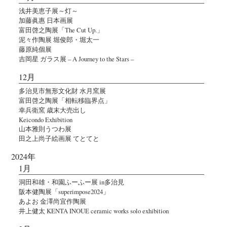
浅井美恵子展～灯～
加藤眞惠 日本画展
富田啓之陶展「The Cut Up.」
泥々作陶展 堀俊郎・堀太一
藤原純個展
吉岡星 ガラス展 – A Journey to the Stars –
12月
多治見市無形文化財 水月窯展
富田啓之陶展「相転移臨界点」
幸兵衛窯 歳末大売出し
Keicondo Exhibition
山本雅則うつわ展
田之上尚子絵画展 てとてと
2024年
1月
洞田和雄・和園ふーふー展 in多治見
阪本健陶展「superimpose2024」
あよお 金澤尚宜作陶展
井上健太 KENTA INOUE ceramic works solo exhibition