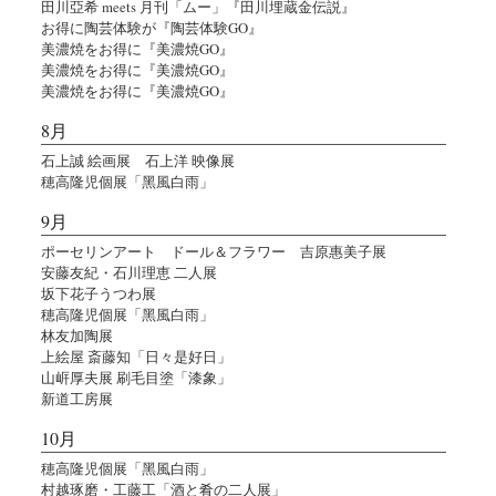
田川亞希 meets 月刊「ムー」『田川埋蔵金伝説』
お得に陶芸体験が『陶芸体験GO』
美濃焼をお得に『美濃焼GO』
美濃焼をお得に『美濃焼GO』
美濃焼をお得に『美濃焼GO』
8月
石上誠 絵画展 石上洋 映像展
穂高隆児個展「黑風白雨」
9月
ポーセリンアート ドール＆フラワー 吉原惠美子展
安藤友紀・石川理恵 二人展
坂下花子うつわ展
穂高隆児個展「黑風白雨」
林友加陶展
上絵屋 斎藤知「日々是好日」
山㟁厚夫展 刷毛目塗「漆象」
新道工房展
10月
穂高隆児個展「黑風白雨」
村越琢磨・工藤工「酒と肴の二人展」