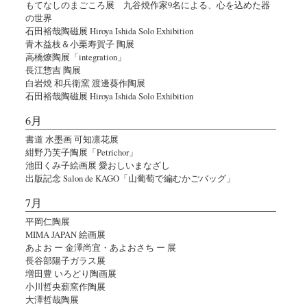
もてなしのまごころ展 九谷焼作家9名による、心を込めた器
の世界
石田裕哉陶磁展 Hiroya Ishida Solo Exhibition
青木益枝＆小栗寿賀子 陶展
高橋燎陶展「integration」
長江惣吉 陶展
白岩焼 和兵衛窯 渡邊葵作陶展
石田裕哉陶磁展 Hiroya Ishida Solo Exhibition
6月
書道 水墨画 可知凛花展
紺野乃芙子陶展「Petrichor」
池田くみ子絵画展 愛おしいまなざし
出版記念 Salon de KAGO「山葡萄で編むかごバッグ」
7月
平岡仁陶展
MIMA JAPAN 絵画展
あよお ー 金澤尚宜・あよおさち ー 展
長谷部陽子ガラス展
増田豊 いろどり陶画展
小川哲央薪窯作陶展
大澤哲哉陶展