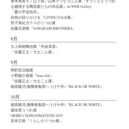
青木寿美子／山下萌／山本テツヒコ三人展『オブジェとうつわ
を越境する陶芸家たちの作品展』on WEB Gallery
『夏の手堤包市』
自然が語りかける『LIVING TALK展』
田子美紀ガラスのうつわ展
佐藤兄弟展『SAWARABI BROTHERS』
8月
大上裕樹陶倪展『丹波凛凛』
『佐藤正士／大士二人展』
9月
岡村宜治個展
小野陽介個展『bona fide』
『佐藤正士／大士二人展』
穂高隆児(激陶者集団へうげ十作)『BLACK OR WHITE』
10月
穂高隆児(激陶者集団へうげ十作)『BLACK OR WHITE』
蔵珍窯うつわ展
ORIBE CHAWANMATSURI 2019
堂本正樹『くらしのうつわ展』