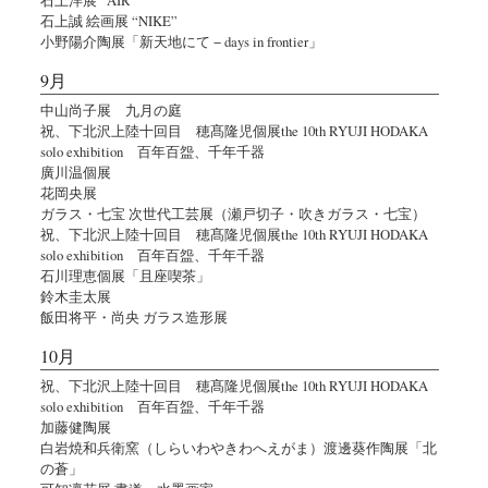
石上誠 絵画展 “NIKE”
小野陽介陶展「新天地にて − days in frontier」
9月
中山尚子展 九月の庭
祝、下北沢上陸十回目 穂髙隆児個展the 10th RYUJI HODAKA
solo exhibition 百年百盌、千年千器
廣川温個展
花岡央展
ガラス・七宝 次世代工芸展（瀬戸切子・吹きガラス・七宝）
祝、下北沢上陸十回目 穂髙隆児個展the 10th RYUJI HODAKA
solo exhibition 百年百盌、千年千器
石川理恵個展「且座喫茶」
鈴木圭太展
飯田将平・尚央 ガラス造形展
10月
祝、下北沢上陸十回目 穂髙隆児個展the 10th RYUJI HODAKA
solo exhibition 百年百盌、千年千器
加藤健陶展
白岩焼和兵衛窯（しらいわやきわへえがま）渡邊葵作陶展「北
の蒼」