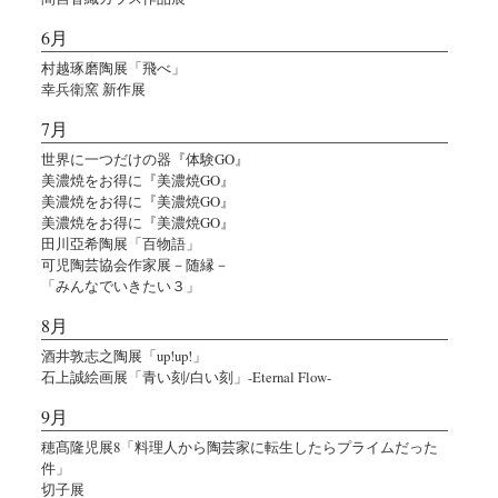
6月
村越琢磨陶展「飛べ」
幸兵衛窯 新作展
7月
世界に一つだけの器『体験GO』
美濃焼をお得に『美濃焼GO』
美濃焼をお得に『美濃焼GO』
美濃焼をお得に『美濃焼GO』
田川亞希陶展「百物語」
可児陶芸協会作家展－随縁－
「みんなでいきたい３」
8月
酒井敦志之陶展「up!up!」
石上誠絵画展「青い刻/白い刻」-Eternal Flow-
9月
穂髙隆児展8「料理人から陶芸家に転生したらプライムだった
件」
切子展