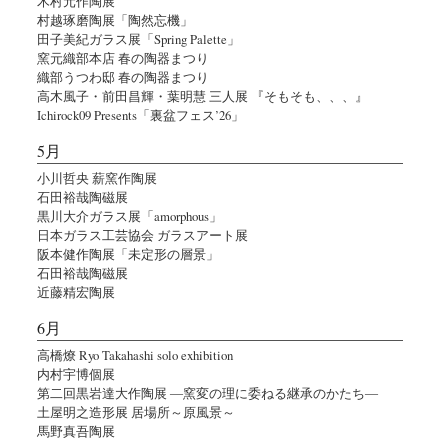
木村元作陶展
村越琢磨陶展「陶然忘機」
田子美紀ガラス展「Spring Palette」
窯元織部本店 春の陶器まつり
織部うつわ邸 春の陶器まつり
高木風子・前田昌輝・葉明慧 三人展 『そもそも、、、』
Ichirock09 Presents「裏盆フェス’26」
5月
小川哲央 薪窯作陶展
石田裕哉陶磁展
黒川大介ガラス展「amorphous」
日本ガラス工芸協会 ガラスアート展
阪本健作陶展「未定形の層景」
石田裕哉陶磁展
近藤精宏陶展
6月
高橋燎 Ryo Takahashi solo exhibition
内村宇博個展
第二回黒岩達大作陶展 ―窯変の理に委ねる継承のかたち―
土屋明之造形展 居場所～原風景～
馬野真吾陶展