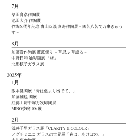
7月
柴田育彦作陶展
池田大介 作陶展
作陶60周年記念 青山双溪 喜寿作陶展－四苦八苦で万事きゅう
す－
8月
加藤音作陶展 薮庭便り －草思ふ 草語る－
中野日和 油彩画展 「縁」
北形槙子ガラス展
2025年
1月
阪本健陶展「青は藍より出でて、」
加藤摑也 陶展
紅傳工房中塚万次郎陶展
MINO茶碗100+展
2月
浅井千里ガラス展「CLARITY & COLOUR」
ノグチミエコ ガラスの世界展「春は、あけぼの。」
市川恵大陶展