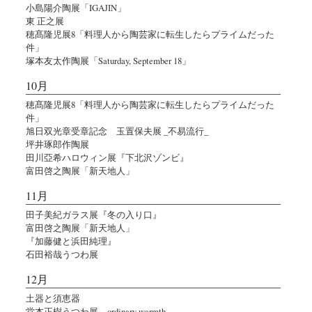
小島陽介陶展「IGAJIN」
東 正之展
穂髙隆児展8「料理人から陶芸家に転生したらプライムだった
件」
塚本友太作陶展「Saturday, September 18」
10月
穂髙隆児展8「料理人から陶芸家に転生したらプライムだった
件」
旭日双光章受章記念 玉置保夫展 _不易流行_
坪井琢郎作陶展
田川亞希ハロウィン展『下北沢ゾンビ』
富田啓之陶展「新天地人」
11月
田子美紀ガラス展『冬の入り口』
富田啓之陶展「新天地人」
『加藤健と浜田純理』
石田裕哉うつわ展
12月
土器と須恵器
堂本正樹うつわ展 ordinary warmth