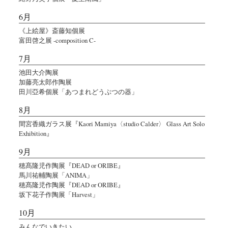
6月
《上絵屋》斎藤知個展
富田啓之展 -composition C-
7月
池田大介陶展
加藤亮太郎作陶展
田川亞希個展「あつまれどうぶつの器」
8月
間宮香織ガラス展『Kaori Mamiya〈studio Calder〉 Glass Art Solo
Exhibition』
9月
穂髙隆児作陶展『DEAD or ORIBE』
馬川祐輔陶展「ANIMA」
穂髙隆児作陶展『DEAD or ORIBE』
坂下花子作陶展「Harvest」
10月
みんなでいきたい