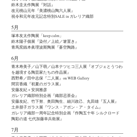
鈴木圭太作陶展『対話』
改元桃山元年『美濃桃山陶六人展』
祝令和元年改元記念特別SALE in ガレリア織部
5月
塚本友太作陶展「keep calm」
鈴木陽子個展『染付／上絵／箸置き』
青馬窯銭本眞理波斯陶展『蒼空陶路』
6月
青木寿美子／山下萌／山本テツヒコ三人展『オブジェとうつわ
を越境する陶芸家たちの作品展』
西野希／田中志保『二人展』on WEB Gallery
間宮香織『初夏のガラス展』
安藤友紀＋安洞雅彦
ガレリア織部特別企画『織部忌茶会』
安藤友紀、竹下努、奥田陶生、細川政己、丸田雄『五人展』
土井朋子ガラス展『ワンス・アポン・ア・タイム』
ガレリア織部一周年記念特別企画『作陶五十年 シルクロード
陶彩の道 七代加藤幸兵衛展』
7月