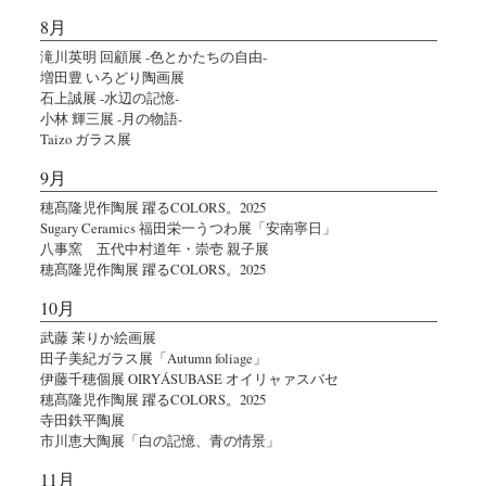
8月
滝川英明 回顧展 -色とかたちの自由-
増田豊 いろどり陶画展
石上誠展 -水辺の記憶-
小林 輝三展 -月の物語-
Taizo ガラス展
9月
穂髙隆児作陶展 躍るCOLORS。2025
Sugary Ceramics 福田栄一うつわ展「安南寧日」
八事窯 五代中村道年・崇壱 親子展
穂髙隆児作陶展 躍るCOLORS。2025
10月
武藤 茉りか絵画展
田子美紀ガラス展「Autumn foliage」
伊藤千穂個展 OIRYÁSUBASE オイリャァスバセ
穂髙隆児作陶展 躍るCOLORS。2025
寺田鉄平陶展
市川恵大陶展「白の記憶、青の情景」
11月