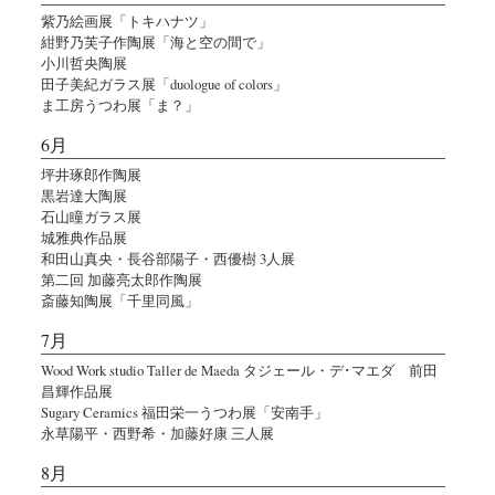
紫乃絵画展「トキハナツ」
紺野乃芙子作陶展「海と空の間で」
小川哲央陶展
田子美紀ガラス展「duologue of colors」
ま工房うつわ展「ま？」
6月
坪井琢郎作陶展
黒岩達大陶展
石山瞳ガラス展
城雅典作品展
和田山真央・長谷部陽子・西優樹 3人展
第二回 加藤亮太郎作陶展
斎藤知陶展「千里同風」
7月
Wood Work studio Taller de Maeda タジェール・デ･マエダ 前田
昌輝作品展
Sugary Ceramics 福田栄一うつわ展「安南手」
永草陽平・西野希・加藤好康 三人展
8月