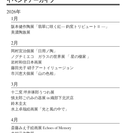
2026年
1月
阪本健作陶展「翡翠に咲く紅― 鈞窯トリビュートⅡ ―」
美濃陶族展
2月
岡村宜治個展「日用ノ陶」
ノグチミエコ ガラスの世界展 「 星の棲家 」
岩村和信日本画展
藤田光子 硝子アートイリュージョン
市川恵大個展「山の色相」
3月
十二窯 坪井琢郎うつわ展
慎太郎ごのみの器展 in 織部下北沢店
鈴木圭太
水上卓哉絵画展「光と風の中で」
4月
斎藤みえ子絵画展 Echoes of Memory