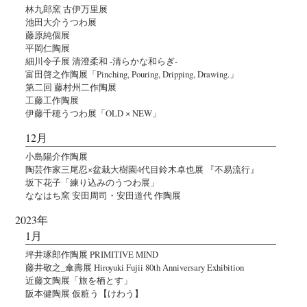
林九郎窯 古伊万里展
池田大介うつわ展
藤原純個展
平岡仁陶展
細川令子展 清澄柔和 -清らかな和らぎ-
富田啓之作陶展「Pinching, Pouring, Dripping, Drawing.」
第二回 藤村州二作陶展
工藤工作陶展
伊藤千穂うつわ展「OLD × NEW」
12月
小島陽介作陶展
陶芸作家三尾忍×盆栽大樹園4代目鈴木卓也展 『不易流行』
坂下花子「練り込みのうつわ展」
ななはち窯 安田周司・安田道代 作陶展
2023年
1月
坪井琢郎作陶展 PRIMITIVE MIND
藤井敬之_傘壽展 Hiroyuki Fujii 80th Anniversary Exhibition
近藤文陶展「旅を栖とす」
阪本健陶展 仮粧う【けわう】