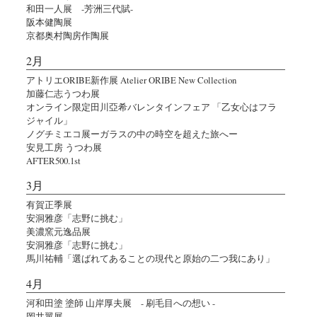
和田一人展 -芳洲三代賦-
阪本健陶展
京都奥村陶房作陶展
2月
アトリエORIBE新作展 Atelier ORIBE New Collection
加藤仁志うつわ展
オンライン限定田川亞希バレンタインフェア 「乙女心はフラ
ジャイル」
ノグチミエコ展ーガラスの中の時空を超えた旅へー
安見工房 うつわ展
AFTER500.1st
3月
有賀正季展
安洞雅彦「志野に挑む」
美濃窯元逸品展
安洞雅彦「志野に挑む」
馬川祐輔「選ばれてあることの現代と原始の二つ我にあり」
4月
河和田塗 塗師 山岸厚夫展 - 刷毛目への想い -
岡井翼展