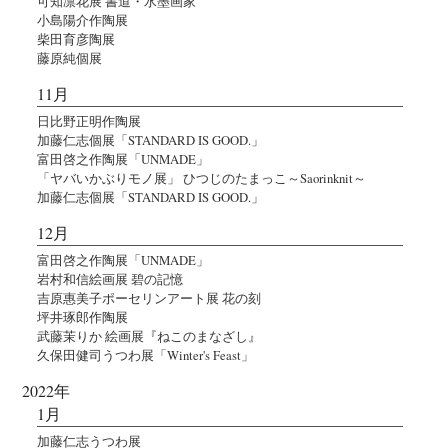
可知凛花展 書道・水墨画家
小島陽介作陶展
柴田育彦陶展
藤原純個展
11月
日比野正明作陶展
加藤仁志個展「STANDARD IS GOOD.」
富田啓之作陶展「UNMADE」
「ヤバいかぶりモノ展」 ひつじのたまっこ～Saorinknit～
加藤仁志個展「STANDARD IS GOOD.」
12月
富田啓之作陶展「UNMADE」
岩村和信絵画展 碧の記憶
吉原惠美子ポーセリンアート展 花の刻
坪井琢郎作陶展
武藤茉りか 絵画展『ねこのまなざし』
久保田健司うつわ展「Winter's Feast」
2022年
1月
加藤仁志うつわ展