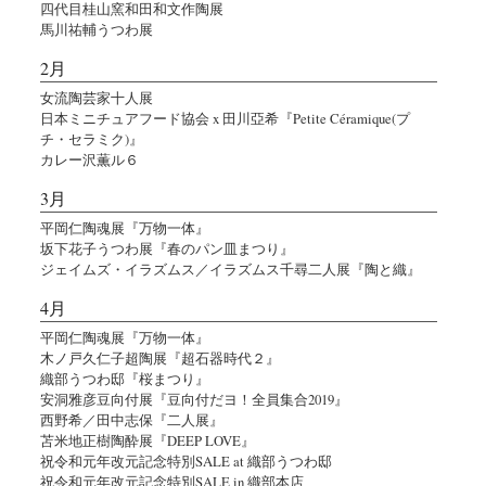
四代目桂山窯和田和文作陶展
馬川祐輔うつわ展
2月
女流陶芸家十人展
日本ミニチュアフード協会 x 田川亞希『Petite Céramique(プ
チ・セラミク)』
カレー沢薫ル６
3月
平岡仁陶魂展『万物一体』
坂下花子うつわ展『春のパン皿まつり』
ジェイムズ・イラズムス／イラズムス千尋二人展『陶と織』
4月
平岡仁陶魂展『万物一体』
木ノ戸久仁子超陶展『超石器時代２』
織部うつわ邸『桜まつり』
安洞雅彦豆向付展『豆向付だヨ！全員集合2019』
西野希／田中志保『二人展』
苫米地正樹陶酔展『DEEP LOVE』
祝令和元年改元記念特別SALE at 織部うつわ邸
祝令和元年改元記念特別SALE in 織部本店