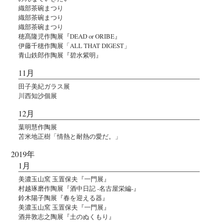
織部茶碗まつり
織部茶碗まつり
織部茶碗まつり
穂髙隆児作陶展『DEAD or ORIBE』
伊藤千穂作陶展「ALL THAT DIGEST」
青山鉄郎作陶展『碧水紫明』
11月
田子美紀ガラス展
川西知沙個展
12月
葉明慧作陶展
苫米地正樹「情熱と耐熱の愛だ。」
2019年
1月
美濃玉山窯 玉置保夫『一門展』
村越琢磨作陶展『酒中日記 -名古屋栄編-』
鈴木陽子陶展『春を迎える器』
美濃玉山窯 玉置保夫『一門展』
酒井敦志之陶展『土のぬくもり』