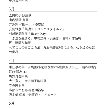
3月
太田純子 籐編展
山内溪華 書展
芳洲窯 和田一人・凌空展
安洞雅彦「美濃ストロングスタイル２」
村越琢磨陶展「Heavy Duty」
『永遠を生きる』中島法晃（美術家・住職）作品展
坪井琢郎作陶展
もてなしのまごころ展 九谷焼作家9名による、心を込めた器
の世界
4月
手仕事の美 有馬国雄(前橋友禅)/小岩井カリナ(上田紬)/河村尚
江(美濃友禅)
馬野真吾陶展
大井寛史・大井萌子陶磁展
春色陶器祭
織部うつわ邸 春色陶器祭
阪本健 個展「鈞窯瓷トリビュート」
5月