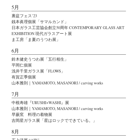
5月
裏盆フェス’23
銭本眞理個展「サマルカンド」
日本ガラス工芸協会創立50周年 CONTEMPORARY GLASS ART
EXHIBITION 現代ガラスアート展
ま工房「ま夏のうつわ展」
6月
鈴木健史うつわ展「五行相生」
平岡仁個展
浅井千里ガラス展「FLOWS」
有賀正季個展
山本雅則｜YAMAMOTO, MASANORI / carving works
7月
中根寿雄『URUSHI×WASHI』展
山本雅則｜YAMAMOTO, MASANORI / carving works
早蕨窯 料理の着物展
吉岡星ガラス展「星はロックでできている。」
8月
石上洋展 “AIR”