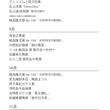
アニミズムと田川亞希
石上洋展 “Green Dive”
石上誠 絵画展 “BOLERO”
chato solo exhibition
穂高隆児展 the 11th「ANDYOUORIBE」
9月
有賀正季展
穂高隆児展 the 11th「ANDYOUORIBE」
川西知沙個展「朝の風景」
うつわ勉強会 基 展示会〜向付〜
近藤裕久陶展
からこ窯 柴田あや美展
10月
穂高隆児展 the 11th「ANDYOUORIBE」
窯元織部本店 陶器まつり
田子美紀ガラス展
澤田昌子絵画展
吉岡星ガラス展「星を掴む」
村越琢磨陶展「壺中日月長」
11月