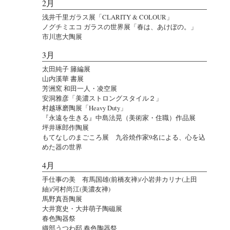
2月
浅井千里ガラス展「CLARITY & COLOUR」
ノグチミエコ ガラスの世界展「春は、あけぼの。」
市川恵大陶展
3月
太田純子 籐編展
山内溪華 書展
芳洲窯 和田一人・凌空展
安洞雅彦「美濃ストロングスタイル２」
村越琢磨陶展「Heavy Duty」
『永遠を生きる』中島法晃（美術家・住職）作品展
坪井琢郎作陶展
もてなしのまごころ展 九谷焼作家9名による、心を込
めた器の世界
4月
手仕事の美 有馬国雄(前橋友禅)/小岩井カリナ(上田
紬)/河村尚江(美濃友禅)
馬野真吾陶展
大井寛史・大井萌子陶磁展
春色陶器祭
織部うつわ邸 春色陶器祭