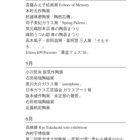
斎藤みえ子絵画展 Echoes of Memory
木村元作陶展
村越琢磨陶展「陶然忘機」
田子美紀ガラス展「Spring Palette」
窯元織部本店 春の陶器まつり
織部うつわ邸 春の陶器まつり
高木風子・前田昌輝・葉明慧 三人展 『そもそ
も、、、』
Ichirock09 Presents「裏盆フェス’26」
5月
小川哲央 薪窯作陶展
石田裕哉陶磁展
黒川大介ガラス展「amorphous」
日本ガラス工芸協会 ガラスアート展
阪本健作陶展「未定形の層景」
石田裕哉陶磁展
近藤精宏陶展
6月
高橋燎 Ryo Takahashi solo exhibition
内村宇博個展
第二回黒岩達大作陶展 ―窯変の理に委ねる継承のかた