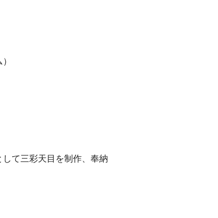
ム）
として三彩天目を制作、奉納