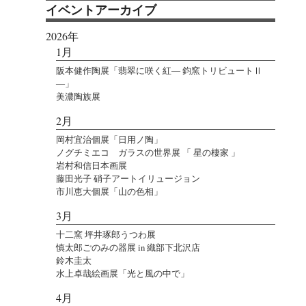
イベントアーカイブ
2026年
1月
阪本健作陶展「翡翠に咲く紅― 鈞窯トリビュートⅡ
―」
美濃陶族展
2月
岡村宜治個展「日用ノ陶」
ノグチミエコ ガラスの世界展 「 星の棲家 」
岩村和信日本画展
藤田光子 硝子アートイリュージョン
市川恵大個展「山の色相」
3月
十二窯 坪井琢郎うつわ展
慎太郎ごのみの器展 in 織部下北沢店
鈴木圭太
水上卓哉絵画展「光と風の中で」
4月