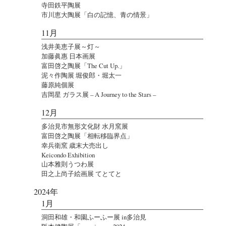
寺田鉄平陶展
市川恵大陶展「白の記憶、青の情景」
11月
浅井美恵子展～灯～
加藤眞惠 日本画展
富田啓之陶展「The Cut Up.」
泥々作陶展 堀俊郎・堀太一
藤原純個展
吉岡星 ガラス展 – A Journey to the Stars –
12月
多治見市無形文化財 水月窯展
富田啓之陶展「相転移臨界点」
幸兵衛窯 歳末大売出し
Keicondo Exhibition
山本雅則うつわ展
田之上尚子絵画展 てとてと
2024年
1月
洞田和雄・和園ふーふー展 in多治見