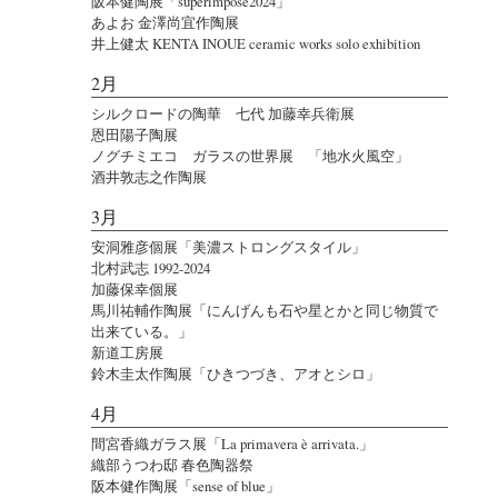
阪本健陶展「superimpose2024」
あよお 金澤尚宜作陶展
井上健太 KENTA INOUE ceramic works solo exhibition
2月
シルクロードの陶華 七代 加藤幸兵衛展
恩田陽子陶展
ノグチミエコ ガラスの世界展 「地水火風空」
酒井敦志之作陶展
3月
安洞雅彦個展「美濃ストロングスタイル」
北村武志 1992-2024
加藤保幸個展
馬川祐輔作陶展「にんげんも石や星とかと同じ物質で
出来ている。」
新道工房展
鈴木圭太作陶展「ひきつづき、アオとシロ」
4月
間宮香織ガラス展「La primavera è arrivata.」
織部うつわ邸 春色陶器祭
阪本健作陶展「sense of blue」