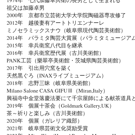
祖父は加藤卓男
2000年 京都市立芸術大学大学院陶磁器専攻修了
2012年 越後妻有アートトリエンナーレ
ミノセラミックスナウ（岐阜県現代陶芸美術館）
2014年 パラミタ陶芸大賞展（パラミタミュージア
2015年 幸兵衛窯八代目を継承
2016年 幸兵衛窯歴代展（古川美術館）
PANK工芸（樂翠亭美術館・茨城県陶芸美術館）
2017年 引出用穴窯を築く
天然黒ぐろ（INAXライブミュージアム）
2018年 志野三昧（岐阜県美術館）
Milano Salone CASA GIFUⅢ（Miran,Italy）
興福寺中金堂落慶法要にて千宗屋師による献茶道具
2019年 個展十茶会（Goldmark Gallery,UK）
茶～祈りと楽しみ（古川美術館）
2020年 個展（ガレリア織部）
2021年 岐阜県芸術文化奨励受賞