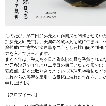
このたび、第二回加藤亮太郎作陶展を開催させてい
加藤亮太郎先生は、美濃の名窯幸兵衛窯に生まれ、
窯焼成にて志野や瀬戸黒を中心とした桃山陶の制作
力を入れておられます。
また本年は、栄えある日本陶磁協会賞を受賞される
地元多治見で４年ぶり二度目の個展となる今展では
変織部、新たに取り込まれている瑠璃黒や熟柿など
これからの美濃を牽引する気概に溢れた作品を、こ
申し上げます。
【プロフィール】
1974年 七代加藤幸兵衛の長男として生まれる