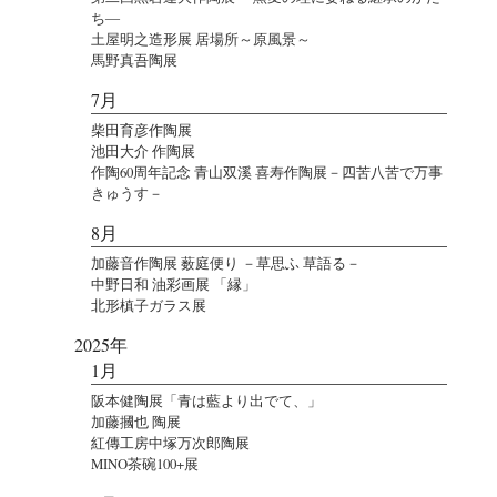
ち―
土屋明之造形展 居場所～原風景～
馬野真吾陶展
7月
柴田育彦作陶展
池田大介 作陶展
作陶60周年記念 青山双溪 喜寿作陶展－四苦八苦で万事
きゅうす－
8月
加藤音作陶展 薮庭便り －草思ふ 草語る－
中野日和 油彩画展 「縁」
北形槙子ガラス展
2025年
1月
阪本健陶展「青は藍より出でて、」
加藤摑也 陶展
紅傳工房中塚万次郎陶展
MINO茶碗100+展