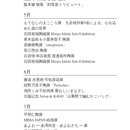
阪本健 個展「鈞窯瓷トリビュート」
5月
もてなしのまごころ展 九谷焼作家9名による、心を込
めた器の世界
石田裕哉陶磁展 Hiroya Ishida Solo Exhibition
青木益枝＆小栗寿賀子 陶展
高橋燎陶展「integration」
長江惣吉 陶展
白岩焼 和兵衛窯 渡邊葵作陶展
石田裕哉陶磁展 Hiroya Ishida Solo Exhibition
6月
書道 水墨画 可知凛花展
紺野乃芙子陶展「Petrichor」
池田くみ子絵画展 愛おしいまなざし
出版記念 Salon de KAGO「山葡萄で編むかごバッグ」
7月
平岡仁陶展
MIMA JAPAN 絵画展
あよお ー 金澤尚宜・あよおさち ー 展