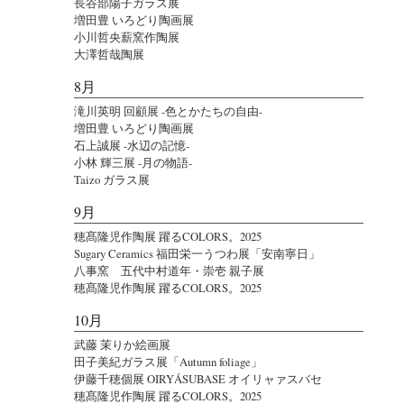
長谷部陽子ガラス展
増田豊 いろどり陶画展
小川哲央薪窯作陶展
大澤哲哉陶展
8月
滝川英明 回顧展 -色とかたちの自由-
増田豊 いろどり陶画展
石上誠展 -水辺の記憶-
小林 輝三展 -月の物語-
Taizo ガラス展
9月
穂髙隆児作陶展 躍るCOLORS。2025
Sugary Ceramics 福田栄一うつわ展「安南寧日」
八事窯 五代中村道年・崇壱 親子展
穂髙隆児作陶展 躍るCOLORS。2025
10月
武藤 茉りか絵画展
田子美紀ガラス展「Autumn foliage」
伊藤千穂個展 OIRYÁSUBASE オイリャァスバセ
穂髙隆児作陶展 躍るCOLORS。2025