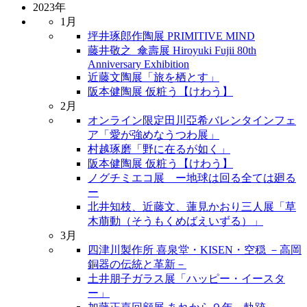
2023年
1月
坪井琢郎作陶展 PRIMITIVE MIND
藤井敬之_傘壽展 Hiroyuki Fujii 80th
Anniversary Exhibition
近藤文陶展「旅を栖とす」
阪本健陶展 仮粧う【けわう】
2月
オンライン限定田川亞希バレンタインフェ
ア「愛が強めなうつわ展」
村越琢磨「野に在るが如く」
阪本健陶展 仮粧う【けわう】
ノグチミエコ展 ー地球は回る全ては廻る
ー
北井知枝、近藤文、蓮見かおり三人展「草
木萠動（そうもくめばえいずる）」
3月
四津川製作所 喜泉堂・KISEN・空穏 －高岡
銅器の伝統と革新－
土井朋子ガラス展「ハッピー・イースタ
ー」