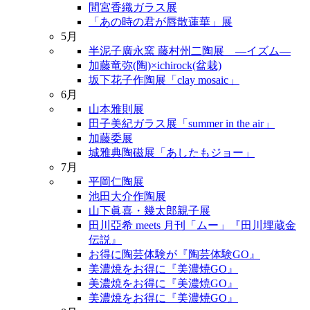
間宮香織ガラス展
「あの時の君が唇散蓮華」展
5月
半泥子廣永窯 藤村州二陶展 ―イズム―
加藤竜弥(陶)×ichirock(盆栽)
坂下花子作陶展「clay mosaic」
6月
山本雅則展
田子美紀ガラス展「summer in the air」
加藤委展
城雅典陶磁展「あしたもジョー」
7月
平岡仁陶展
池田大介作陶展
山下眞喜・幾太郎親子展
田川亞希 meets 月刊「ムー」『田川埋蔵金
伝説』
お得に陶芸体験が『陶芸体験GO』
美濃焼をお得に『美濃焼GO』
美濃焼をお得に『美濃焼GO』
美濃焼をお得に『美濃焼GO』