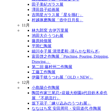
田子美紀ガラス展
澤田昌子絵画展
吉岡星ガラス展「星を掴む」
村越琢磨陶展「壺中日月長」
11月
林九郎窯 古伊万里展
池田大介うつわ展
藤原純個展
平岡仁陶展
細川令子展 清澄柔和 -清らかな和らぎ-
富田啓之作陶展「Pinching, Pouring, Dripping,
Drawing.」
第二回 藤村州二作陶展
工藤工作陶展
伊藤千穂うつわ展「OLD × NEW」
12月
小島陽介作陶展
陶芸作家三尾忍×盆栽大樹園4代目鈴木卓也
展 『不易流行』
坂下花子「練り込みのうつわ展」
ななはち窯 安田周司・安田道代 作陶展