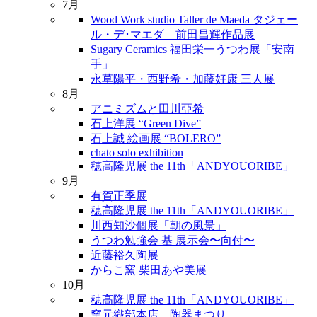
7月
Wood Work studio Taller de Maeda タジェー
ル・デ･マエダ 前田昌輝作品展
Sugary Ceramics 福田栄一うつわ展「安南
手」
永草陽平・西野希・加藤好康 三人展
8月
アニミズムと田川亞希
石上洋展 “Green Dive”
石上誠 絵画展 “BOLERO”
chato solo exhibition
穂高隆児展 the 11th「ANDYOUORIBE」
9月
有賀正季展
穂高隆児展 the 11th「ANDYOUORIBE」
川西知沙個展「朝の風景」
うつわ勉強会 基 展示会〜向付〜
近藤裕久陶展
からこ窯 柴田あや美展
10月
穂高隆児展 the 11th「ANDYOUORIBE」
窯元織部本店 陶器まつり