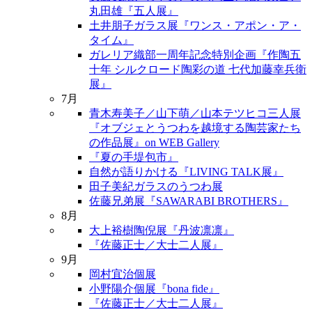
丸田雄『五人展』
土井朋子ガラス展『ワンス・アポン・ア・
タイム』
ガレリア織部一周年記念特別企画『作陶五
十年 シルクロード陶彩の道 七代加藤幸兵衛
展』
7月
青木寿美子／山下萌／山本テツヒコ三人展
『オブジェとうつわを越境する陶芸家たち
の作品展』on WEB Gallery
『夏の手堤包市』
自然が語りかける『LIVING TALK展』
田子美紀ガラスのうつわ展
佐藤兄弟展『SAWARABI BROTHERS』
8月
大上裕樹陶倪展『丹波凛凛』
『佐藤正士／大士二人展』
9月
岡村宜治個展
小野陽介個展『bona fide』
『佐藤正士／大士二人展』