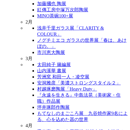
加藤摑也 陶展
紅傳工房中塚万次郎陶展
MINO茶碗100+展
2月
浅井千里ガラス展「CLARITY &
COLOUR」
ノグチミエコ ガラスの世界展「春は、あけ
ぼの。」
市川恵大陶展
3月
太田純子 籐編展
山内溪華 書展
芳洲窯 和田一人・凌空展
安洞雅彦「美濃ストロングスタイル２」
村越琢磨陶展「Heavy Duty」
『永遠を生きる』中島法晃（美術家・住
職）作品展
坪井琢郎作陶展
もてなしのまごころ展 九谷焼作家9名によ
る、心を込めた器の世界
4月