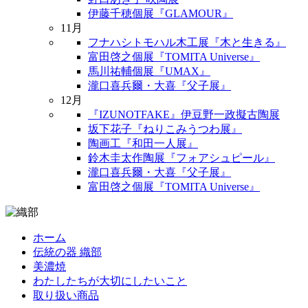
伊藤千穂個展『GLAMOUR』
11月
フナハシトモハル木工展『木と生きる』
富田啓之個展『TOMITA Universe』
馬川祐輔個展『UMAX』
瀧口喜兵爾・大喜『父子展』
12月
『IZUNOTFAKE』伊豆野一政擬古陶展
坂下花子『ねりこみうつわ展』
陶画工『和田一人展』
鈴木圭太作陶展『フォアシュピール』
瀧口喜兵爾・大喜『父子展』
富田啓之個展『TOMITA Universe』
ホーム
伝統の器 織部
美濃焼
わたしたちが大切にしたいこと
取り扱い商品