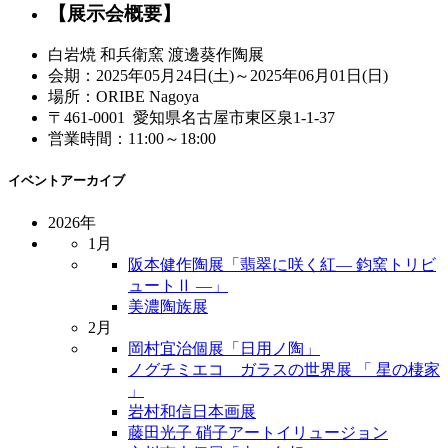
【展示会概要】
白岩焼 和兵衛窯 渡邊葵作陶展
会期：2025年05月24日(土)～2025年06月01日(日)
場所：ORIBE Nagoya
〒461-0001 愛知県名古屋市東区泉1-1-37
営業時間：11:00～18:00
イベントアーカイブ
2026年
1月
阪本健作陶展「翡翠に咲く紅― 鈞窯トリビ
ュートⅡ ―」
美濃陶族展
2月
岡村宜治個展「日用ノ陶」
ノグチミエコ ガラスの世界展 「 星の棲家
」
岩村和信日本画展
藤田光子 硝子アートイリュージョン