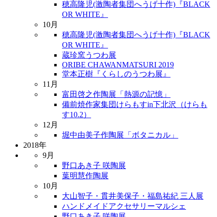
穂高隆児(激陶者集団へうげ十作)『BLACK
OR WHITE』
10月
穂高隆児(激陶者集団へうげ十作)『BLACK
OR WHITE』
蔵珍窯うつわ展
ORIBE CHAWANMATSURI 2019
堂本正樹『くらしのうつわ展』
11月
富田啓之作陶展「熱源の記憶」
備前焼作家集団けらもすin下北沢（けらも
す10.2）
12月
堀中由美子作陶展「ボタニカル」
2018年
9月
野口あき子 咲陶展
葉明慧作陶展
10月
大山智子・貫井美保子・福島祐紀 三人展
ハンドメイドアクセサリーマルシェ
野口あき子 咲陶展