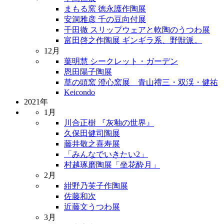
まもる窯 徳永護作陶展
安洞雅彦 千の豆向付展
千田徹 スリップウェアと軟陶のうつわ展
富田啓之作陶展 ギンギラ系、野獣派。
12月
葉明慧 シークレット・ガーデン
恩田陽子陶展
草の頭窯 澄心窯展 青山禮三・双渓・健祐
Keicondo
2021年
1月
川合正樹 『灰釉の世界』
久保田健司陶展
藤井敬之喜寿展
「みんなでいきたい2」
村越琢磨陶展「坐花酔月」
2月
紺野乃芙子作陶展
佐藤和次
近藤文うつわ展
3月