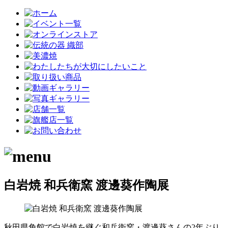
白岩焼 和兵衛窯 渡邊葵作陶展
秋田県角館で白岩焼を継ぐ和兵衛窯・渡邊葵さんの2年ぶり