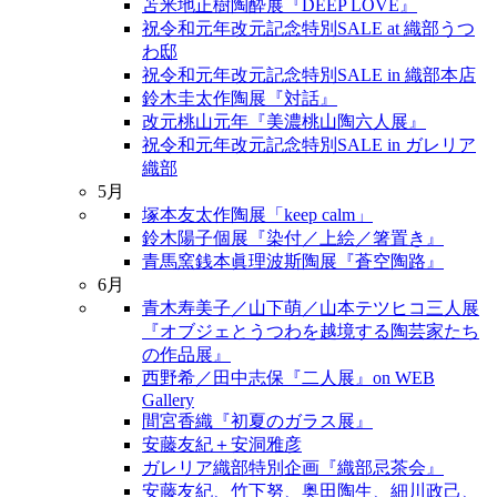
苫米地正樹陶酔展『DEEP LOVE』
祝令和元年改元記念特別SALE at 織部うつ
わ邸
祝令和元年改元記念特別SALE in 織部本店
鈴木圭太作陶展『対話』
改元桃山元年『美濃桃山陶六人展』
祝令和元年改元記念特別SALE in ガレリア
織部
5月
塚本友太作陶展「keep calm」
鈴木陽子個展『染付／上絵／箸置き』
青馬窯銭本眞理波斯陶展『蒼空陶路』
6月
青木寿美子／山下萌／山本テツヒコ三人展
『オブジェとうつわを越境する陶芸家たち
の作品展』
西野希／田中志保『二人展』on WEB
Gallery
間宮香織『初夏のガラス展』
安藤友紀＋安洞雅彦
ガレリア織部特別企画『織部忌茶会』
安藤友紀、竹下努、奥田陶生、細川政己、