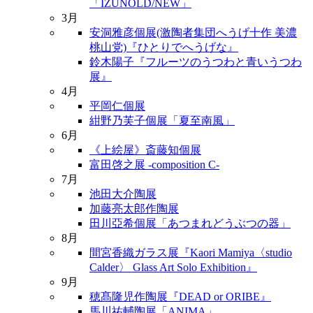
「IZUNOLD/NEW」
3月
安洞雅彦個展(激陶者集団へうげ十作 美濃
桃山党)『ひとりでへうげな』
鈴木陽子『フルーツのうつわと青いうつわ
展』
4月
平岡仁個展
紺野乃芙子個展「夏至南風」
6月
《上絵屋》斎藤知個展
富田啓之展 -composition C-
7月
池田大介陶展
加藤亮太郎作陶展
田川亞希個展「あつまれどうぶつの器」
8月
間宮香織ガラス展『Kaori Mamiya〈studio
Calder〉 Glass Art Solo Exhibition』
9月
穂髙隆児作陶展『DEAD or ORIBE』
馬川祐輔陶展「ANIMA」