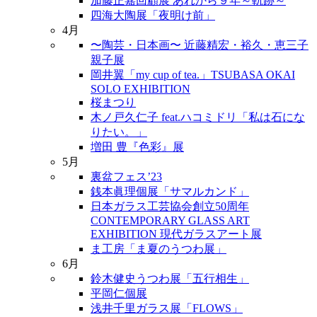
加藤正嘉回顧展 あれから９年～軌跡～
四海大陶展「夜明け前」
4月
〜陶芸・日本画〜 近藤精宏・裕久・恵三子
親子展
岡井翼「my cup of tea.」TSUBASA OKAI
SOLO EXHIBITION
桜まつり
木ノ戸久仁子 feat.ハコミドリ「私は石にな
りたい。」
増田 豊『色彩』展
5月
裏盆フェス’23
銭本眞理個展「サマルカンド」
日本ガラス工芸協会創立50周年
CONTEMPORARY GLASS ART
EXHIBITION 現代ガラスアート展
ま工房「ま夏のうつわ展」
6月
鈴木健史うつわ展「五行相生」
平岡仁個展
浅井千里ガラス展「FLOWS」