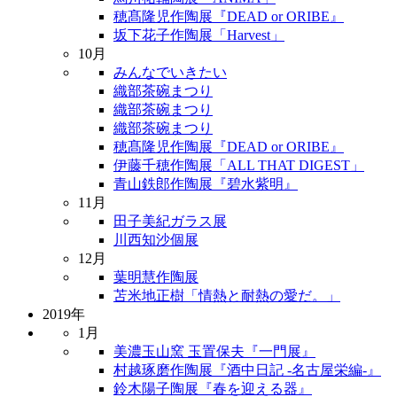
穂髙隆児作陶展『DEAD or ORIBE』
坂下花子作陶展「Harvest」
10月
みんなでいきたい
織部茶碗まつり
織部茶碗まつり
織部茶碗まつり
穂髙隆児作陶展『DEAD or ORIBE』
伊藤千穂作陶展「ALL THAT DIGEST」
青山鉄郎作陶展『碧水紫明』
11月
田子美紀ガラス展
川西知沙個展
12月
葉明慧作陶展
苫米地正樹「情熱と耐熱の愛だ。」
2019年
1月
美濃玉山窯 玉置保夫『一門展』
村越琢磨作陶展『酒中日記 -名古屋栄編-』
鈴木陽子陶展『春を迎える器』