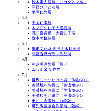
鈴木圭太個展「シカクとマル」
津軽びいどろ展
平岡仁陶展
4月
平岡仁陶展
木ノ戸久仁子大投石展
瀧口喜兵爾・大喜父子展
栁本美帆個展
5月
無形文化財 虎渓山水月窯展
間宮香織ガラス作品展
6月
村越琢磨陶展「飛べ」
幸兵衛窯 新作展
7月
世界に一つだけの器『体験GO』
美濃焼をお得に『美濃焼GO』
美濃焼をお得に『美濃焼GO』
美濃焼をお得に『美濃焼GO』
田川亞希陶展「百物語」
可児陶芸協会作家展－随縁－