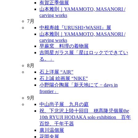
有賀正季個展
山本雅則｜YAMAMOTO, MASANORI /
carving works
7月
中根寿雄『URUSHI×WASHI』展
山本雅則｜YAMAMOTO, MASANORI /
carving works
早蕨窯 料理の着物展
吉岡星ガラス展「星はロックでできてい
る。」
8月
石上洋展 “AIR”
石上誠 絵画展 “NIKE”
小野陽介陶展「新天地にて − days in
frontier」
9月
中山尚子展 九月の庭
祝、下北沢上陸十回目 穂髙隆児個展the
10th RYUJI HODAKA solo exhibition 百年
百盌、千年千器
廣川温個展
花岡央展