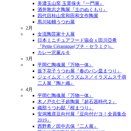
美濃玉山窯 玉置保夫『一門展』
酒井敦志之陶展『土のぬくもり』
四代目桂山窯和田和文作陶展
馬川祐輔うつわ展
2月
女流陶芸家十人展
日本ミニチュアフード協会 x 田川亞希
『Petite Céramique(プチ・セラミク)』
カレー沢薫ル６
3月
平岡仁陶魂展『万物一体』
坂下花子うつわ展『春のパン皿まつり』
ジェイムズ・イラズムス／イラズムス千尋
二人展『陶と織』
4月
平岡仁陶魂展『万物一体』
木ノ戸久仁子超陶展『超石器時代２』
織部うつわ邸『桜まつり』
安洞雅彦豆向付展『豆向付だヨ！全員集合
2019』
西野希／田中志保『二人展』