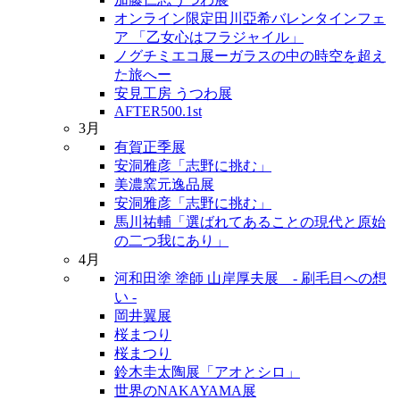
オンライン限定田川亞希バレンタインフェ
ア 「乙女心はフラジャイル」
ノグチミエコ展ーガラスの中の時空を超え
た旅へー
安見工房 うつわ展
AFTER500.1st
3月
有賀正季展
安洞雅彦「志野に挑む」
美濃窯元逸品展
安洞雅彦「志野に挑む」
馬川祐輔「選ばれてあることの現代と原始
の二つ我にあり」
4月
河和田塗 塗師 山岸厚夫展 - 刷毛目への想
い -
岡井翼展
桜まつり
桜まつり
鈴木圭太陶展「アオとシロ」
世界のNAKAYAMA展