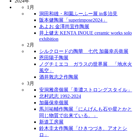
2024年
1月
洞田和雄・和園ふーふー展 in多治見
阪本健陶展「superimpose2024」
あよお 金澤尚宜作陶展
井上健太 KENTA INOUE ceramic works solo
exhibition
2月
シルクロードの陶華 七代 加藤幸兵衛展
恩田陽子陶展
ノグチミエコ ガラスの世界展 「地水火
風空」
酒井敦志之作陶展
3月
安洞雅彦個展「美濃ストロングスタイル」
北村武志 1992-2024
加藤保幸個展
馬川祐輔作陶展「にんげんも石や星とかと
同じ物質で出来ている。」
新道工房展
鈴木圭太作陶展「ひきつづき、アオとシ
ロ」