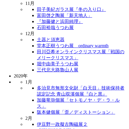
11月
田子美紀ガラス展『冬の入り口』
富田啓之陶展「新天地人」
『加藤健と浜田純理』
石田裕哉うつわ展
12月
土器と須恵器
堂本正樹うつわ展 ordinary warmth
田川亞希オンラインクリスマス展「戦国の
メリークリスマス」
堀中由美子うつわ展
三代北大路魯山人展
2020年
1月
多治見市無形文化財「白天目」技術保持者
認定記念 青山双溪個展『白と黒』
加藤竜弥個展「セトモノヤ・デ・ラ・ル
ス」
阪本健個展「歪／ディストーション」
2月
伊豆野一政擬古陶磁展２