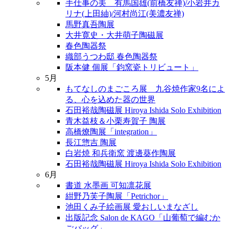
手仕事の美 有馬国雄(前橋友禅)/小岩井カ
リナ(上田紬)/河村尚江(美濃友禅)
馬野真吾陶展
大井寛史・大井萌子陶磁展
春色陶器祭
織部うつわ邸 春色陶器祭
阪本健 個展「鈞窯瓷トリビュート」
5月
もてなしのまごころ展 九谷焼作家9名によ
る、心を込めた器の世界
石田裕哉陶磁展 Hiroya Ishida Solo Exhibition
青木益枝＆小栗寿賀子 陶展
高橋燎陶展「integration」
長江惣吉 陶展
白岩焼 和兵衛窯 渡邊葵作陶展
石田裕哉陶磁展 Hiroya Ishida Solo Exhibition
6月
書道 水墨画 可知凛花展
紺野乃芙子陶展「Petrichor」
池田くみ子絵画展 愛おしいまなざし
出版記念 Salon de KAGO「山葡萄で編むか
ごバッグ」