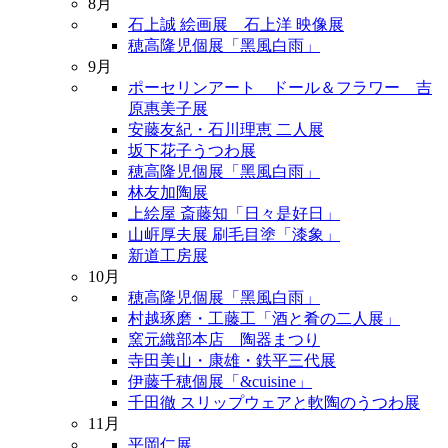
8月
石上誠 絵画展 石上洋 映像展
穂高隆児個展「黑風白雨」
9月
ポーセリンアート ドール＆フラワー 吉
原惠美子展
安藤友紀・石川理恵 二人展
坂下花子うつわ展
穂高隆児個展「黑風白雨」
林友加陶展
上絵屋 斎藤知「日々是好日」
山㟁厚夫展 刷毛目塗「漆象」
新道工房展
10月
穂高隆児個展「黑風白雨」
村越琢磨・工藤工「酒と肴の二人展」
窯元織部本店 陶器まつり
寺田美山・康雄・鉄平三代展
伊藤千穂個展「&cuisine」
千田徹 スリップウェアと軟陶のうつわ展
11月
平岡仁展