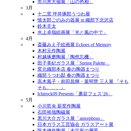
市川恵大個展「山の色相」
3月
十二窯 坪井琢郎うつわ展
慎太郎ごのみの器展 in 織部下北沢店
鈴木圭太
水上卓哉絵画展「光と風の中で」
4月
斎藤みえ子絵画展 Echoes of Memory
木村元作陶展
村越琢磨陶展「陶然忘機」
田子美紀ガラス展「Spring Palette」
窯元織部本店 春の陶器まつり
織部うつわ邸 春の陶器まつり
高木風子・前田昌輝・葉明慧 三人展 『そも
そも、、、』
Ichirock09 Presents「裏盆フェス’26」
5月
小川哲央 薪窯作陶展
石田裕哉陶磁展
黒川大介ガラス展「amorphous」
日本ガラス工芸協会 ガラスアート展
阪本健作陶展「未定形の層景」