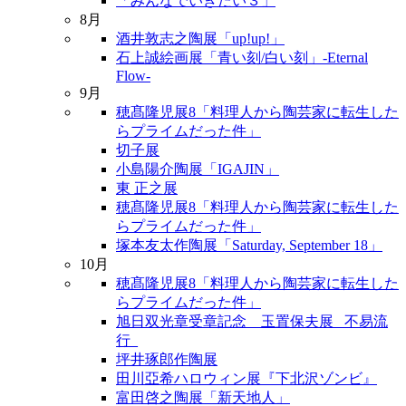
「みんなでいきたい３」
8月
酒井敦志之陶展「up!up!」
石上誠絵画展「青い刻/白い刻」-Eternal
Flow-
9月
穂髙隆児展8「料理人から陶芸家に転生した
らプライムだった件」
切子展
小島陽介陶展「IGAJIN」
東 正之展
穂髙隆児展8「料理人から陶芸家に転生した
らプライムだった件」
塚本友太作陶展「Saturday, September 18」
10月
穂髙隆児展8「料理人から陶芸家に転生した
らプライムだった件」
旭日双光章受章記念 玉置保夫展 _不易流
行_
坪井琢郎作陶展
田川亞希ハロウィン展『下北沢ゾンビ』
富田啓之陶展「新天地人」