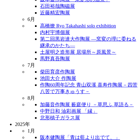
石田裕哉陶磁展
近藤精宏陶展
6月
高橋燎 Ryo Takahashi solo exhibition
内村宇博個展
第二回黒岩達大作陶展 ―窯変の理に委ねる
継承のかたち―
土屋明之造形展 居場所～原風景～
馬野真吾陶展
7月
柴田育彦作陶展
池田大介 作陶展
作陶60周年記念 青山双溪 喜寿作陶展－四苦
八苦で万事きゅうす－
8月
加藤音作陶展 薮庭便り －草思ふ 草語る－
中野日和 油彩画展 「縁」
北形槙子ガラス展
2025年
1月
阪本健陶展「青は藍より出でて、」