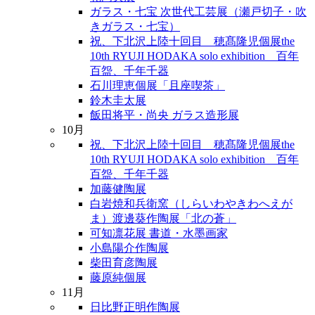
ガラス・七宝 次世代工芸展（瀬戸切子・吹
きガラス・七宝）
祝、下北沢上陸十回目 穂髙隆児個展the
10th RYUJI HODAKA solo exhibition 百年
百盌、千年千器
石川理恵個展「且座喫茶」
鈴木圭太展
飯田将平・尚央 ガラス造形展
10月
祝、下北沢上陸十回目 穂髙隆児個展the
10th RYUJI HODAKA solo exhibition 百年
百盌、千年千器
加藤健陶展
白岩焼和兵衛窯（しらいわやきわへえが
ま）渡邊葵作陶展「北の蒼」
可知凛花展 書道・水墨画家
小島陽介作陶展
柴田育彦陶展
藤原純個展
11月
日比野正明作陶展