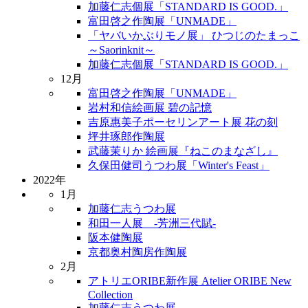
加藤仁志個展「STANDARD IS GOOD.」
富田啓之作陶展「UNMADE」
「ヤバいかぶりモノ展」 ひつじのたまっこ
～Saorinknit～
加藤仁志個展「STANDARD IS GOOD.」
12月
富田啓之作陶展「UNMADE」
岩村和信絵画展 碧の記憶
吉原惠美子ポーセリンアート展 花の刻
坪井琢郎作陶展
武藤茉りか 絵画展『ねこのまなざし』
久保田健司うつわ展「Winter's Feast」
2022年
1月
加藤仁志うつわ展
和田一人展 -芳洲三代賦-
阪本健陶展
京都奥村陶房作陶展
2月
アトリエORIBE新作展 Atelier ORIBE New
Collection
加藤仁志うつわ展