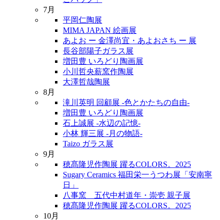
7月
平岡仁陶展
MIMA JAPAN 絵画展
あよお ー 金澤尚宜・あよおさち ー 展
長谷部陽子ガラス展
増田豊 いろどり陶画展
小川哲央薪窯作陶展
大澤哲哉陶展
8月
滝川英明 回顧展 -色とかたちの自由-
増田豊 いろどり陶画展
石上誠展 -水辺の記憶-
小林 輝三展 -月の物語-
Taizo ガラス展
9月
穂髙隆児作陶展 躍るCOLORS。2025
Sugary Ceramics 福田栄一うつわ展「安南寧
日」
八事窯 五代中村道年・崇壱 親子展
穂髙隆児作陶展 躍るCOLORS。2025
10月