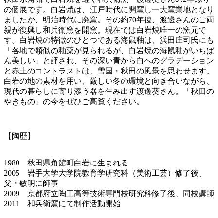
の個展です。白岩焼は、江戸時代に開窯し一大窯業地となり
ましたが、明治時代に廃窯。その約70年後、渡邊さんのご両
親が復興し和兵衛窯を開窯。現在では白岩焼唯一の窯元で
す。白岩焼の特徴のひとつである海鼠釉は、浜田庄司氏にも
「各地で類似の釉薬が見られるが、白岩焼の海鼠釉がいちば
ん美しい」と評され、その深い青から白へのグラデーション
と赤土のコントラストは、雪国・秋田の風景を思わせます。
白岩の地の素材を用い、厳しい冬の環境と向き合いながら、
現代の暮らしに寄り添う器を生み出す渡邊葵さん。「秋田の
やきもの」の今をぜひご高覧ください。
【陶歴】
1980 秋田県角館町白岩に生まれる
2005 岩手大学大学院教育学研究科（美術工芸）修了後、
父・敏明に師事
2009 京都府立陶工高等技術専門校研究科修了後、同校講師
2011 和兵衛窯にて制作活動開始