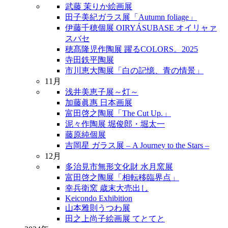
武藤 茉りか絵画展
田子美紀ガラス展「Autumn foliage」
伊藤千穂個展 OIRYÁSUBASE オイリャァ
スバセ
穂髙隆児作陶展 躍るCOLORS。2025
寺田鉄平陶展
市川恵大陶展「白の記憶、青の情景」
11月
浅井美恵子展～灯～
加藤眞惠 日本画展
富田啓之陶展「The Cut Up.」
泥々作陶展 堀俊郎・堀太一
藤原純個展
吉岡星 ガラス展 – A Journey to the Stars –
12月
多治見市無形文化財 水月窯展
富田啓之陶展「相転移臨界点」
幸兵衛窯 歳末大売出し
Keicondo Exhibition
山本雅則うつわ展
田之上尚子絵画展 てとてと