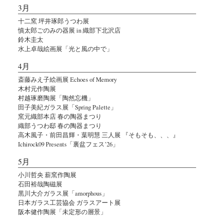
3月
十二窯 坪井琢郎うつわ展
慎太郎ごのみの器展 in 織部下北沢店
鈴木圭太
水上卓哉絵画展「光と風の中で」
4月
斎藤みえ子絵画展 Echoes of Memory
木村元作陶展
村越琢磨陶展「陶然忘機」
田子美紀ガラス展「Spring Palette」
窯元織部本店 春の陶器まつり
織部うつわ邸 春の陶器まつり
高木風子・前田昌輝・葉明慧 三人展 『そもそも、、、』
Ichirock09 Presents「裏盆フェス’26」
5月
小川哲央 薪窯作陶展
石田裕哉陶磁展
黒川大介ガラス展「amorphous」
日本ガラス工芸協会 ガラスアート展
阪本健作陶展「未定形の層景」