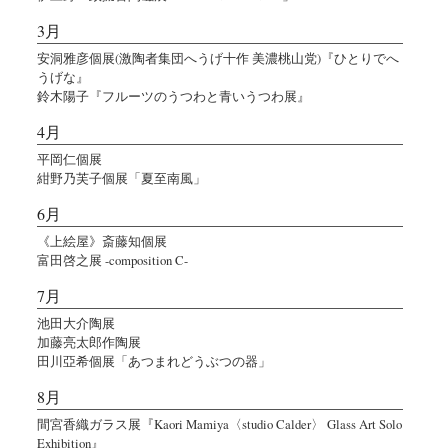
3月
安洞雅彦個展(激陶者集団へうげ十作 美濃桃山党)『ひとりでへ
うげな』
鈴木陽子『フルーツのうつわと青いうつわ展』
4月
平岡仁個展
紺野乃芙子個展「夏至南風」
6月
《上絵屋》斎藤知個展
富田啓之展 -composition C-
7月
池田大介陶展
加藤亮太郎作陶展
田川亞希個展「あつまれどうぶつの器」
8月
間宮香織ガラス展『Kaori Mamiya〈studio Calder〉 Glass Art Solo
Exhibition』