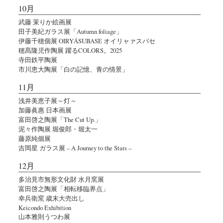
10月
武藤 茉りか絵画展
田子美紀ガラス展「Autumn foliage」
伊藤千穂個展 OIRYÁSUBASE オイリャァスバセ
穂髙隆児作陶展 躍るCOLORS。2025
寺田鉄平陶展
市川恵大陶展「白の記憶、青の情景」
11月
浅井美恵子展～灯～
加藤眞惠 日本画展
富田啓之陶展「The Cut Up.」
泥々作陶展 堀俊郎・堀太一
藤原純個展
吉岡星 ガラス展 – A Journey to the Stars –
12月
多治見市無形文化財 水月窯展
富田啓之陶展「相転移臨界点」
幸兵衛窯 歳末大売出し
Keicondo Exhibition
山本雅則うつわ展