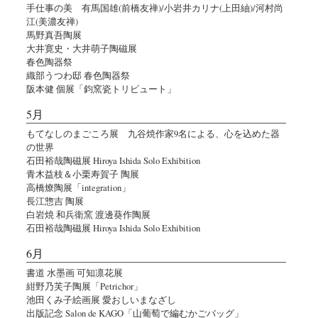
手仕事の美 有馬国雄(前橋友禅)/小岩井カリナ(上田紬)/河村尚
江(美濃友禅)
馬野真吾陶展
大井寛史・大井萌子陶磁展
春色陶器祭
織部うつわ邸 春色陶器祭
阪本健 個展「鈞窯瓷トリビュート」
5月
もてなしのまごころ展 九谷焼作家9名による、心を込めた器
の世界
石田裕哉陶磁展 Hiroya Ishida Solo Exhibition
青木益枝＆小栗寿賀子 陶展
高橋燎陶展「integration」
長江惣吉 陶展
白岩焼 和兵衛窯 渡邊葵作陶展
石田裕哉陶磁展 Hiroya Ishida Solo Exhibition
6月
書道 水墨画 可知凛花展
紺野乃芙子陶展「Petrichor」
池田くみ子絵画展 愛おしいまなざし
出版記念 Salon de KAGO「山葡萄で編むかごバッグ」