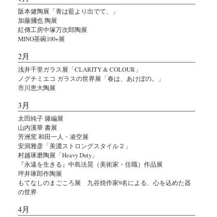
阪本健陶展「青は藍より出でて、」
加藤摑也 陶展
紅傳工房中塚万次郎陶展
MINO茶碗100+展
2月
浅井千里ガラス展「CLARITY & COLOUR」
ノグチミエコ ガラスの世界展「春は、あけぼの。」
市川恵大陶展
3月
太田純子 籐編展
山内溪華 書展
芳洲窯 和田一人・凌空展
安洞雅彦「美濃ストロングスタイル２」
村越琢磨陶展「Heavy Duty」
『永遠を生きる』中島法晃（美術家・住職）作品展
坪井琢郎作陶展
もてなしのまごころ展 九谷焼作家9名による、心を込めた器
の世界
4月