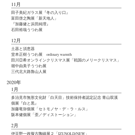
11月
田子美紀ガラス展『冬の入り口』
富田啓之陶展「新天地人」
『加藤健と浜田純理』
石田裕哉うつわ展
12月
土器と須恵器
堂本正樹うつわ展 ordinary warmth
田川亞希オンラインクリスマス展「戦国のメリークリスマス」
堀中由美子うつわ展
三代北大路魯山人展
2020年
1月
多治見市無形文化財「白天目」技術保持者認定記念 青山双溪
個展『白と黒』
加藤竜弥個展「セトモノヤ・デ・ラ・ルス」
阪本健個展「歪／ディストーション」
2月
伊豆野一政擬古陶磁展２「IZUNOLD/NEW」