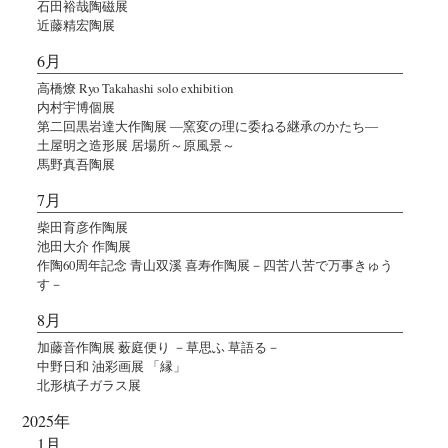
石田裕哉陶磁展
近藤精宏陶展
6月
高橋燎 Ryo Takahashi solo exhibition
内村宇博個展
第二回黒岩達大作陶展 ―窯変の理に委ねる継承のかたち―
土屋明之造形展 居場所～原風景～
馬野真吾陶展
7月
柴田育彦作陶展
池田大介 作陶展
作陶60周年記念 青山双溪 喜寿作陶展－四苦八苦で万事きゅう
す－
8月
加藤音作陶展 薮庭便り －草思ふ 草語る－
中野日和 油彩画展 「縁」
北形槙子ガラス展
2025年
1月