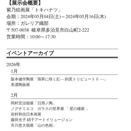
【展示会概要】
紫乃絵画展「トキハナツ」
会期：2024年05月04日(土)～2024年05月16日(木)
場所：ガレリア織部
〒507-0038 岐阜県多治見市白山町2-222
営業時間：10:00～17:30
イベントアーカイブ
2026年
1月
阪本健作陶展「翡翠に咲く紅― 鈞窯トリビュートⅡ ―」
美濃陶族展
2月
岡村宜治個展「日用ノ陶」
ノグチミエコ ガラスの世界展 「 星の棲家 」
岩村和信日本画展
藤田光子 硝子アートイリュージョン
市川恵大個展「山の色相」