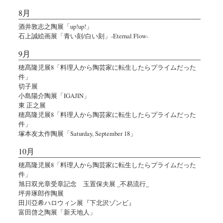
8月
酒井敦志之陶展「up!up!」
石上誠絵画展「青い刻/白い刻」-Eternal Flow-
9月
穂髙隆児展8「料理人から陶芸家に転生したらプライムだった
件」
切子展
小島陽介陶展「IGAJIN」
東 正之展
穂髙隆児展8「料理人から陶芸家に転生したらプライムだった
件」
塚本友太作陶展「Saturday, September 18」
10月
穂髙隆児展8「料理人から陶芸家に転生したらプライムだった
件」
旭日双光章受章記念 玉置保夫展 _不易流行_
坪井琢郎作陶展
田川亞希ハロウィン展『下北沢ゾンビ』
富田啓之陶展「新天地人」