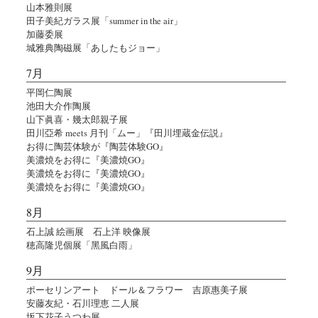
山本雅則展
田子美紀ガラス展「summer in the air」
加藤委展
城雅典陶磁展「あしたもジョー」
7月
平岡仁陶展
池田大介作陶展
山下眞喜・幾太郎親子展
田川亞希 meets 月刊「ムー」『田川埋蔵金伝説』
お得に陶芸体験が『陶芸体験GO』
美濃焼をお得に『美濃焼GO』
美濃焼をお得に『美濃焼GO』
美濃焼をお得に『美濃焼GO』
8月
石上誠 絵画展 石上洋 映像展
穂高隆児個展「黑風白雨」
9月
ポーセリンアート ドール＆フラワー 吉原惠美子展
安藤友紀・石川理恵 二人展
坂下花子うつわ展