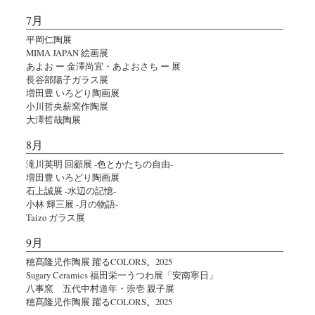
7月
平岡仁陶展
MIMA JAPAN 絵画展
あよお ー 金澤尚宜・あよおさち ー 展
長谷部陽子ガラス展
増田豊 いろどり陶画展
小川哲央薪窯作陶展
大澤哲哉陶展
8月
滝川英明 回顧展 -色とかたちの自由-
増田豊 いろどり陶画展
石上誠展 -水辺の記憶-
小林 輝三展 -月の物語-
Taizo ガラス展
9月
穂髙隆児作陶展 躍るCOLORS。2025
Sugary Ceramics 福田栄一うつわ展「安南寧日」
八事窯 五代中村道年・崇壱 親子展
穂髙隆児作陶展 躍るCOLORS。2025