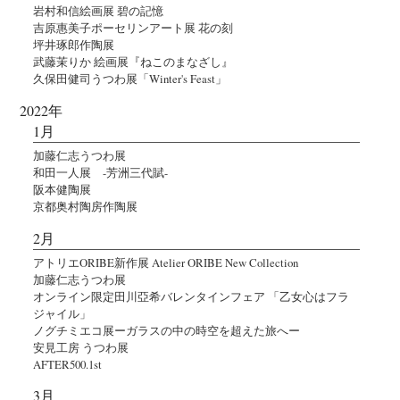
岩村和信絵画展 碧の記憶
吉原惠美子ポーセリンアート展 花の刻
坪井琢郎作陶展
武藤茉りか 絵画展『ねこのまなざし』
久保田健司うつわ展「Winter's Feast」
2022年
1月
加藤仁志うつわ展
和田一人展 -芳洲三代賦-
阪本健陶展
京都奥村陶房作陶展
2月
アトリエORIBE新作展 Atelier ORIBE New Collection
加藤仁志うつわ展
オンライン限定田川亞希バレンタインフェア 「乙女心はフラ
ジャイル」
ノグチミエコ展ーガラスの中の時空を超えた旅へー
安見工房 うつわ展
AFTER500.1st
3月