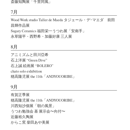
斎藤知陶展「千里同風」
7月
Wood Work studio Taller de Maeda タジェール・デ･マエダ 前田
昌輝作品展
Sugary Ceramics 福田栄一うつわ展「安南手」
永草陽平・西野希・加藤好康 三人展
8月
アニミズムと田川亞希
石上洋展 “Green Dive”
石上誠 絵画展 “BOLERO”
chato solo exhibition
穂高隆児展 the 11th「ANDYOUORIBE」
9月
有賀正季展
穂高隆児展 the 11th「ANDYOUORIBE」
川西知沙個展「朝の風景」
うつわ勉強会 基 展示会〜向付〜
近藤裕久陶展
からこ窯 柴田あや美展