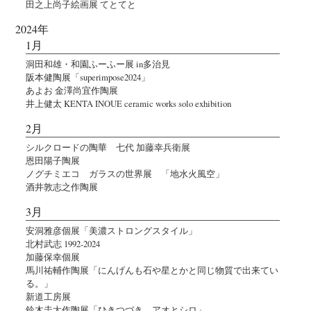
田之上尚子絵画展 てとてと
2024年
1月
洞田和雄・和園ふーふー展 in多治見
阪本健陶展「superimpose2024」
あよお 金澤尚宜作陶展
井上健太 KENTA INOUE ceramic works solo exhibition
2月
シルクロードの陶華 七代 加藤幸兵衛展
恩田陽子陶展
ノグチミエコ ガラスの世界展 「地水火風空」
酒井敦志之作陶展
3月
安洞雅彦個展「美濃ストロングスタイル」
北村武志 1992-2024
加藤保幸個展
馬川祐輔作陶展「にんげんも石や星とかと同じ物質で出来てい
る。」
新道工房展
鈴木圭太作陶展「ひきつづき、アオとシロ」