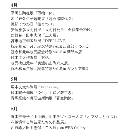
4月
平岡仁陶魂展『万物一体』
木ノ戸久仁子超陶展『超石器時代２』
織部うつわ邸『桜まつり』
安洞雅彦豆向付展『豆向付だヨ！全員集合2019』
西野希／田中志保『二人展』
苫米地正樹陶酔展『DEEP LOVE』
祝令和元年改元記念特別SALE at 織部うつわ邸
祝令和元年改元記念特別SALE in 織部本店
鈴木圭太作陶展『対話』
改元桃山元年『美濃桃山陶六人展』
祝令和元年改元記念特別SALE in ガレリア織部
5月
塚本友太作陶展「keep calm」
鈴木陽子個展『染付／上絵／箸置き』
青馬窯銭本眞理波斯陶展『蒼空陶路』
6月
青木寿美子／山下萌／山本テツヒコ三人展『オブジェとうつわ
を越境する陶芸家たちの作品展』
西野希／田中志保『二人展』on WEB Gallery