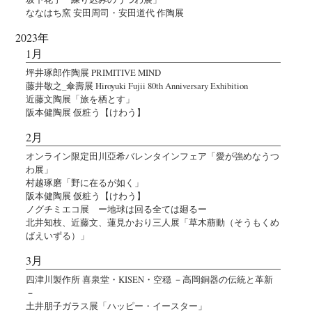
ななはち窯 安田周司・安田道代 作陶展
2023年
1月
坪井琢郎作陶展 PRIMITIVE MIND
藤井敬之_傘壽展 Hiroyuki Fujii 80th Anniversary Exhibition
近藤文陶展「旅を栖とす」
阪本健陶展 仮粧う【けわう】
2月
オンライン限定田川亞希バレンタインフェア「愛が強めなうつ
わ展」
村越琢磨「野に在るが如く」
阪本健陶展 仮粧う【けわう】
ノグチミエコ展 ー地球は回る全ては廻るー
北井知枝、近藤文、蓮見かおり三人展「草木萠動（そうもくめ
ばえいずる）」
3月
四津川製作所 喜泉堂・KISEN・空穏 －高岡銅器の伝統と革新
－
土井朋子ガラス展「ハッピー・イースター」