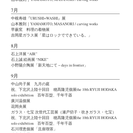
7月
中根寿雄『URUSHI×WASHI』展
山本雅則｜YAMAMOTO, MASANORI / carving works
早蕨窯 料理の着物展
吉岡星ガラス展「星はロックでできている。」
8月
石上洋展 “AIR”
石上誠 絵画展 “NIKE”
小野陽介陶展「新天地にて − days in frontier」
9月
中山尚子展 九月の庭
祝、下北沢上陸十回目 穂髙隆児個展the 10th RYUJI HODAKA
solo exhibition 百年百盌、千年千器
廣川温個展
花岡央展
ガラス・七宝 次世代工芸展（瀬戸切子・吹きガラス・七宝）
祝、下北沢上陸十回目 穂髙隆児個展the 10th RYUJI HODAKA
solo exhibition 百年百盌、千年千器
石川理恵個展「且座喫茶」