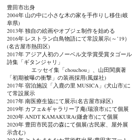
豊田市出身
2004年 山の中に小さな木の家を手作りし移住(岐
阜県)
2013年 独自の絵画やオブジェ制作を始める
2016年 レストラン白鳥物語にて常設展示(～’19）
(名古屋市熱田区)
2017年 アジア人初のノーベル文学賞受賞タゴール
詩集「ギタンジャリ」
エッセイ集「chouchou」、山田関廣著
「初期被曝の衝撃」の装画採用(風媒社)
2017年 宿泊施設「入鹿の里 MUSICA」(犬山市)に
て常設展示
2017年 南医療生協にて展示(名古屋市緑区)
2019年 カフェ&ギャラリー了庵(瑞浪市)にて個展
2020年 ANDT KAMAKURA(鎌倉市)にて個展
2020年 豊田市民芸の森にて個展(古民家、屋外展
示含む)
2021年 とよたまちなか芸術祭出展(豊田市アート