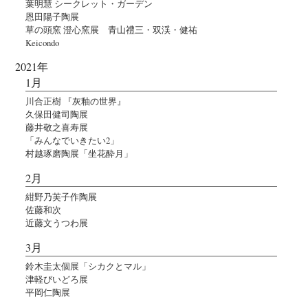
葉明慧 シークレット・ガーデン
恩田陽子陶展
草の頭窯 澄心窯展 青山禮三・双渓・健祐
Keicondo
2021年
1月
川合正樹 『灰釉の世界』
久保田健司陶展
藤井敬之喜寿展
「みんなでいきたい2」
村越琢磨陶展「坐花酔月」
2月
紺野乃芙子作陶展
佐藤和次
近藤文うつわ展
3月
鈴木圭太個展「シカクとマル」
津軽びいどろ展
平岡仁陶展