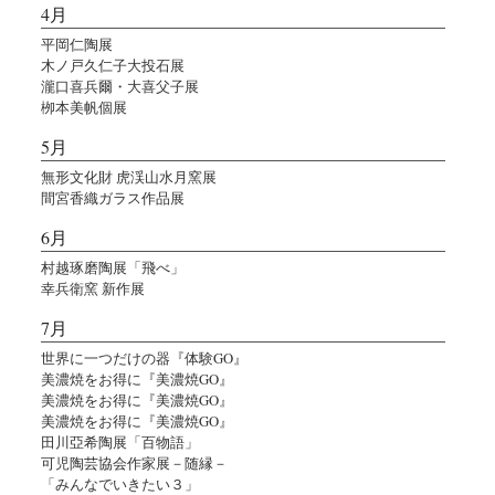
4月
平岡仁陶展
木ノ戸久仁子大投石展
瀧口喜兵爾・大喜父子展
栁本美帆個展
5月
無形文化財 虎渓山水月窯展
間宮香織ガラス作品展
6月
村越琢磨陶展「飛べ」
幸兵衛窯 新作展
7月
世界に一つだけの器『体験GO』
美濃焼をお得に『美濃焼GO』
美濃焼をお得に『美濃焼GO』
美濃焼をお得に『美濃焼GO』
田川亞希陶展「百物語」
可児陶芸協会作家展－随縁－
「みんなでいきたい３」