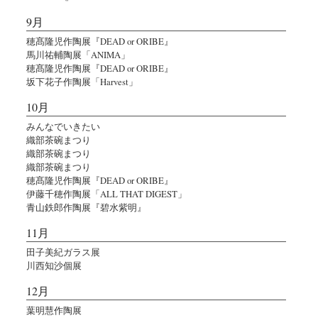
9月
穂髙隆児作陶展『DEAD or ORIBE』
馬川祐輔陶展「ANIMA」
穂髙隆児作陶展『DEAD or ORIBE』
坂下花子作陶展「Harvest」
10月
みんなでいきたい
織部茶碗まつり
織部茶碗まつり
織部茶碗まつり
穂髙隆児作陶展『DEAD or ORIBE』
伊藤千穂作陶展「ALL THAT DIGEST」
青山鉄郎作陶展『碧水紫明』
11月
田子美紀ガラス展
川西知沙個展
12月
葉明慧作陶展