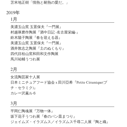
苫米地正樹「情熱と耐熱の愛だ。」
2019年
1月
美濃玉山窯 玉置保夫『一門展』
村越琢磨作陶展『酒中日記 -名古屋栄編-』
鈴木陽子陶展『春を迎える器』
美濃玉山窯 玉置保夫『一門展』
酒井敦志之陶展『土のぬくもり』
四代目桂山窯和田和文作陶展
馬川祐輔うつわ展
2月
女流陶芸家十人展
日本ミニチュアフード協会 x 田川亞希『Petite Céramique(プ
チ・セラミク)』
カレー沢薫ル６
3月
平岡仁陶魂展『万物一体』
坂下花子うつわ展『春のパン皿まつり』
ジェイムズ・イラズムス／イラズムス千尋二人展『陶と織』