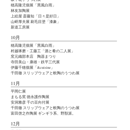
穂高隆児個展「黑風白雨」
林友加陶展
上絵屋 斎藤知「日々是好日」
山㟁厚夫展 刷毛目塗「漆象」
新道工房展
10月
穂高隆児個展「黑風白雨」
村越琢磨・工藤工「酒と肴の二人展」
窯元織部本店 陶器まつり
寺田美山・康雄・鉄平三代展
伊藤千穂個展「&cuisine」
千田徹 スリップウェアと軟陶のうつわ展
11月
平岡仁展
まもる窯 徳永護作陶展
安洞雅彦 千の豆向付展
千田徹 スリップウェアと軟陶のうつわ展
富田啓之作陶展 ギンギラ系、野獣派。
12月