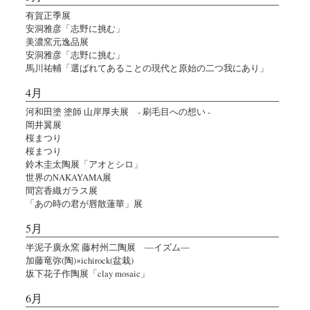
有賀正季展
安洞雅彦「志野に挑む」
美濃窯元逸品展
安洞雅彦「志野に挑む」
馬川祐輔「選ばれてあることの現代と原始の二つ我にあり」
4月
河和田塗 塗師 山岸厚夫展 - 刷毛目への想い -
岡井翼展
桜まつり
桜まつり
鈴木圭太陶展「アオとシロ」
世界のNAKAYAMA展
間宮香織ガラス展
「あの時の君が唇散蓮華」展
5月
半泥子廣永窯 藤村州二陶展 ―イズム―
加藤竜弥(陶)×ichirock(盆栽)
坂下花子作陶展「clay mosaic」
6月