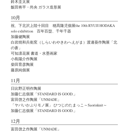
鈴木圭太展
飯田将平・尚央 ガラス造形展
10月
祝、下北沢上陸十回目 穂髙隆児個展the 10th RYUJI HODAKA
solo exhibition 百年百盌、千年千器
加藤健陶展
白岩焼和兵衛窯（しらいわやきわへえがま）渡邊葵作陶展「北
の蒼」
可知凛花展 書道・水墨画家
小島陽介作陶展
柴田育彦陶展
藤原純個展
11月
日比野正明作陶展
加藤仁志個展「STANDARD IS GOOD.」
富田啓之作陶展「UNMADE」
「ヤバいかぶりモノ展」 ひつじのたまっこ～Saorinknit～
加藤仁志個展「STANDARD IS GOOD.」
12月
富田啓之作陶展「UNMADE」