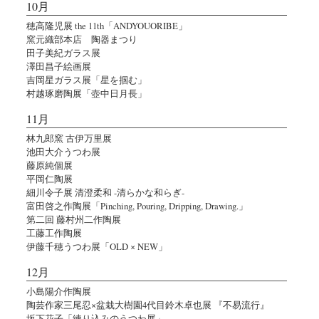
10月
穂高隆児展 the 11th「ANDYOUORIBE」
窯元織部本店 陶器まつり
田子美紀ガラス展
澤田昌子絵画展
吉岡星ガラス展「星を掴む」
村越琢磨陶展「壺中日月長」
11月
林九郎窯 古伊万里展
池田大介うつわ展
藤原純個展
平岡仁陶展
細川令子展 清澄柔和 -清らかな和らぎ-
富田啓之作陶展「Pinching, Pouring, Dripping, Drawing.」
第二回 藤村州二作陶展
工藤工作陶展
伊藤千穂うつわ展「OLD × NEW」
12月
小島陽介作陶展
陶芸作家三尾忍×盆栽大樹園4代目鈴木卓也展 『不易流行』
坂下花子「練り込みのうつわ展」