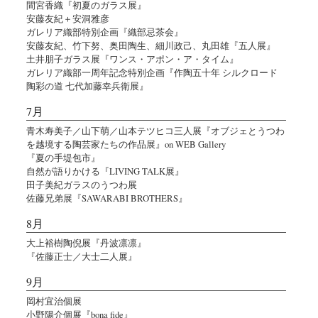
間宮香織『初夏のガラス展』
安藤友紀＋安洞雅彦
ガレリア織部特別企画『織部忌茶会』
安藤友紀、竹下努、奥田陶生、細川政己、丸田雄『五人展』
土井朋子ガラス展『ワンス・アポン・ア・タイム』
ガレリア織部一周年記念特別企画『作陶五十年 シルクロード
陶彩の道 七代加藤幸兵衛展』
7月
青木寿美子／山下萌／山本テツヒコ三人展『オブジェとうつわ
を越境する陶芸家たちの作品展』on WEB Gallery
『夏の手堤包市』
自然が語りかける『LIVING TALK展』
田子美紀ガラスのうつわ展
佐藤兄弟展『SAWARABI BROTHERS』
8月
大上裕樹陶倪展『丹波凛凛』
『佐藤正士／大士二人展』
9月
岡村宜治個展
小野陽介個展『bona fide』