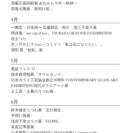
加藤正嘉回顧展 あれから９年～軌跡～
四海大陶展「夜明け前」
4月
〜陶芸・日本画〜 近藤精宏・裕久・恵三子親子展
岡井翼「my cup of tea.」TSUBASA OKAI SOLO EXHIBITION
桜まつり
木ノ戸久仁子 feat.ハコミドリ「私は石になりたい。」
増田 豊『色彩』展
5月
裏盆フェス’23
銭本眞理個展「サマルカンド」
日本ガラス工芸協会創立50周年 CONTEMPORARY GLASS ART
EXHIBITION 現代ガラスアート展
ま工房「ま夏のうつわ展」
6月
鈴木健史うつわ展「五行相生」
平岡仁個展
浅井千里ガラス展「FLOWS」
有賀正季個展
山本雅則｜YAMAMOTO, MASANORI / carving works