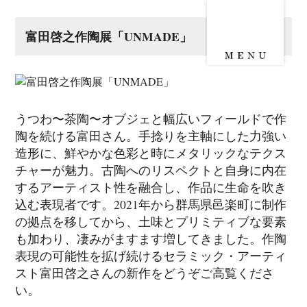
富田啓之作陶展「UNMADE」
うつわ〜茶陶〜オブジェと幅広いフィールドで作
陶を続ける富田さん。手捻りを主軸にした力強い
造形に、鮮やかな色彩と時にメタリックなテクス
チャーが魅力。古陶へのリスペクトと自身に内在
するアーティスト性を融合し、作品に生命を吹き
込む表現者です。2021年から群馬県邑楽町に制作
の拠点を移してから、土味とプリミティブな要素
も加わり、凄みがますます増してきました。作陶
表現の可能性を拡げ続けるセラミック・アーティ
スト富田啓之さんの新作をどうぞご高覧くださ
い。