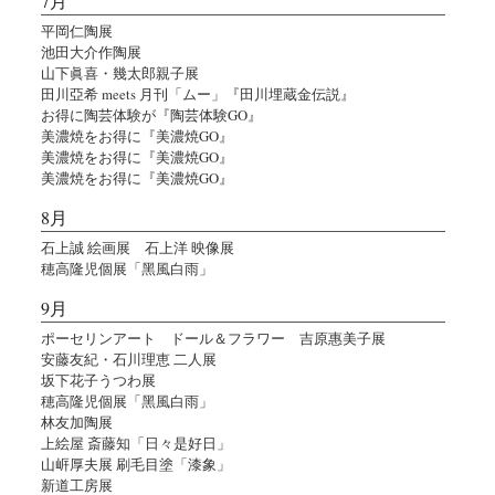
7月
平岡仁陶展
池田大介作陶展
山下眞喜・幾太郎親子展
田川亞希 meets 月刊「ムー」『田川埋蔵金伝説』
お得に陶芸体験が『陶芸体験GO』
美濃焼をお得に『美濃焼GO』
美濃焼をお得に『美濃焼GO』
美濃焼をお得に『美濃焼GO』
8月
石上誠 絵画展 石上洋 映像展
穂高隆児個展「黑風白雨」
9月
ポーセリンアート ドール＆フラワー 吉原惠美子展
安藤友紀・石川理恵 二人展
坂下花子うつわ展
穂高隆児個展「黑風白雨」
林友加陶展
上絵屋 斎藤知「日々是好日」
山㟁厚夫展 刷毛目塗「漆象」
新道工房展