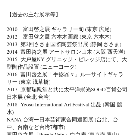
【過去の主な展示等】
2010 富田啓之展 ギャラリー旬 (東京 広尾)
2012 富田啓之展 六本木画廊 (東京 六本木)
2013 第2回ささま国際陶芸祭出展 (静岡 ささま)
2014 富田啓之展 アートサロン山木 (大阪 西天満)
2015 大戸屋NY グリニッジ・ビレッジ店にて、大
型陶作品設置 (ニューヨーク)
2016 富田啓之展「手捻器々」ルーサイトギャラ
リー (東京 浅草橋)
2017 京都瑞鳳堂と共に太平洋崇光SOGO百貨公司
日本展 (台北 台湾)
2018 Yeosu International Art Festival 出品 (韓国 麗
水)
NANA 台湾ー日本芸術家合同巡回展 (台北、台
中、台南など台湾7都市)
富田啓之展「Purple Vain」白白庵 (東京南 青山)