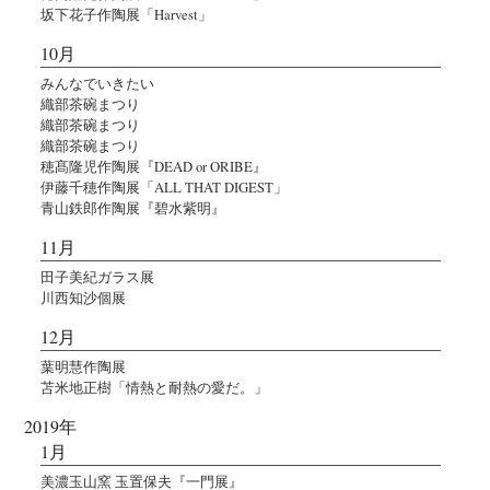
坂下花子作陶展「Harvest」
10月
みんなでいきたい
織部茶碗まつり
織部茶碗まつり
織部茶碗まつり
穂髙隆児作陶展『DEAD or ORIBE』
伊藤千穂作陶展「ALL THAT DIGEST」
青山鉄郎作陶展『碧水紫明』
11月
田子美紀ガラス展
川西知沙個展
12月
葉明慧作陶展
苫米地正樹「情熱と耐熱の愛だ。」
2019年
1月
美濃玉山窯 玉置保夫『一門展』