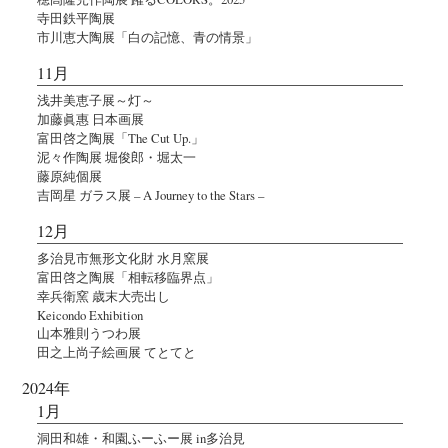
寺田鉄平陶展
市川恵大陶展「白の記憶、青の情景」
11月
浅井美恵子展～灯～
加藤眞惠 日本画展
富田啓之陶展「The Cut Up.」
泥々作陶展 堀俊郎・堀太一
藤原純個展
吉岡星 ガラス展 – A Journey to the Stars –
12月
多治見市無形文化財 水月窯展
富田啓之陶展「相転移臨界点」
幸兵衛窯 歳末大売出し
Keicondo Exhibition
山本雅則うつわ展
田之上尚子絵画展 てとてと
2024年
1月
洞田和雄・和園ふーふー展 in多治見