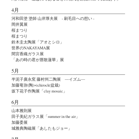
4月
河和田塗 塗師 山岸厚夫展 - 刷毛目への想い -
岡井翼展
桜まつり
桜まつり
鈴木圭太陶展「アオとシロ」
世界のNAKAYAMA展
間宮香織ガラス展
「あの時の君が唇散蓮華」展
5月
半泥子廣永窯 藤村州二陶展 ―イズム―
加藤竜弥(陶)×ichirock(盆栽)
坂下花子作陶展「clay mosaic」
6月
山本雅則展
田子美紀ガラス展「summer in the air」
加藤委展
城雅典陶磁展「あしたもジョー」