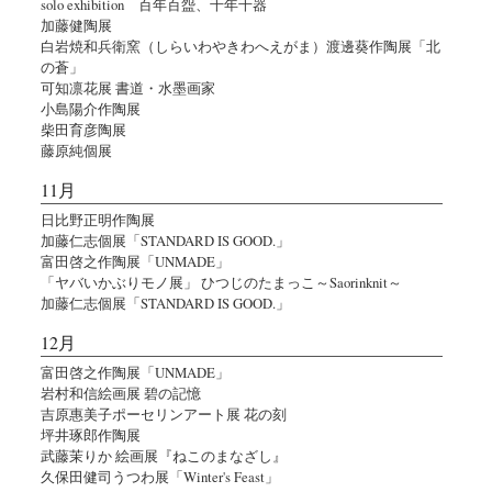
solo exhibition 百年百盌、千年千器
加藤健陶展
白岩焼和兵衛窯（しらいわやきわへえがま）渡邊葵作陶展「北
の蒼」
可知凛花展 書道・水墨画家
小島陽介作陶展
柴田育彦陶展
藤原純個展
11月
日比野正明作陶展
加藤仁志個展「STANDARD IS GOOD.」
富田啓之作陶展「UNMADE」
「ヤバいかぶりモノ展」 ひつじのたまっこ～Saorinknit～
加藤仁志個展「STANDARD IS GOOD.」
12月
富田啓之作陶展「UNMADE」
岩村和信絵画展 碧の記憶
吉原惠美子ポーセリンアート展 花の刻
坪井琢郎作陶展
武藤茉りか 絵画展『ねこのまなざし』
久保田健司うつわ展「Winter's Feast」