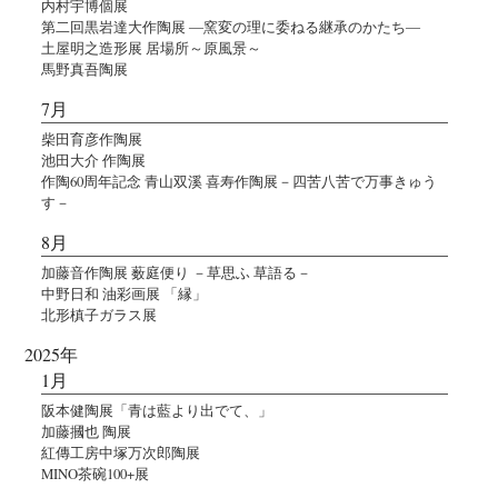
内村宇博個展
第二回黒岩達大作陶展 ―窯変の理に委ねる継承のかたち―
土屋明之造形展 居場所～原風景～
馬野真吾陶展
7月
柴田育彦作陶展
池田大介 作陶展
作陶60周年記念 青山双溪 喜寿作陶展－四苦八苦で万事きゅう
す－
8月
加藤音作陶展 薮庭便り －草思ふ 草語る－
中野日和 油彩画展 「縁」
北形槙子ガラス展
2025年
1月
阪本健陶展「青は藍より出でて、」
加藤摑也 陶展
紅傳工房中塚万次郎陶展
MINO茶碗100+展