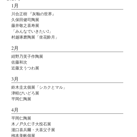
1月
川合正樹 『灰釉の世界』
久保田健司陶展
藤井敬之喜寿展
「みんなでいきたい2」
村越琢磨陶展「坐花酔月」
2月
紺野乃芙子作陶展
佐藤和次
近藤文うつわ展
3月
鈴木圭太個展「シカクとマル」
津軽びいどろ展
平岡仁陶展
4月
平岡仁陶展
木ノ戸久仁子大投石展
瀧口喜兵爾・大喜父子展
栁本美帆個展