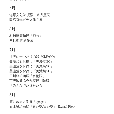
5月
無形文化財 虎渓山水月窯展
間宮香織ガラス作品展
6月
村越琢磨陶展「飛べ」
幸兵衛窯 新作展
7月
世界に一つだけの器『体験GO』
美濃焼をお得に『美濃焼GO』
美濃焼をお得に『美濃焼GO』
美濃焼をお得に『美濃焼GO』
田川亞希陶展「百物語」
可児陶芸協会作家展－随縁－
「みんなでいきたい３」
8月
酒井敦志之陶展「up!up!」
石上誠絵画展「青い刻/白い刻」-Eternal Flow-