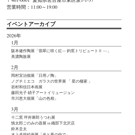
営業時間：11:00～19:00
イベントアーカイブ
2026年
1月
阪本健作陶展「翡翠に咲く紅― 鈞窯トリビュートⅡ ―」
美濃陶族展
2月
岡村宜治個展「日用ノ陶」
ノグチミエコ ガラスの世界展 「 星の棲家 」
岩村和信日本画展
藤田光子 硝子アートイリュージョン
市川恵大個展「山の色相」
3月
十二窯 坪井琢郎うつわ展
慎太郎ごのみの器展 in 織部下北沢店
鈴木圭太
水上卓哉絵画展「光と風の中で」