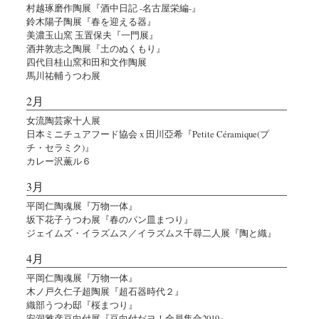
村越琢磨作陶展『酒中日記 -名古屋栄編-』
鈴木陽子陶展『春を迎える器』
美濃玉山窯 玉置保夫『一門展』
酒井敦志之陶展『土のぬくもり』
四代目桂山窯和田和文作陶展
馬川祐輔うつわ展
2月
女流陶芸家十人展
日本ミニチュアフード協会 x 田川亞希『Petite Céramique(プ
チ・セラミク)』
カレー沢薫ル６
3月
平岡仁陶魂展『万物一体』
坂下花子うつわ展『春のパン皿まつり』
ジェイムズ・イラズムス／イラズムス千尋二人展『陶と織』
4月
平岡仁陶魂展『万物一体』
木ノ戸久仁子超陶展『超石器時代２』
織部うつわ邸『桜まつり』
安洞雅彦豆向付展『豆向付だヨ！全員集合2019』