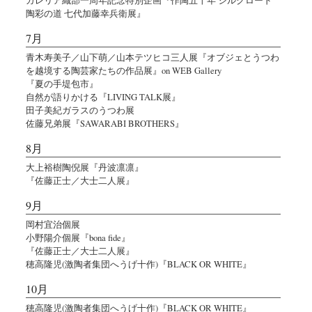
陶彩の道 七代加藤幸兵衛展』
7月
青木寿美子／山下萌／山本テツヒコ三人展『オブジェとうつわ
を越境する陶芸家たちの作品展』on WEB Gallery
『夏の手堤包市』
自然が語りかける『LIVING TALK展』
田子美紀ガラスのうつわ展
佐藤兄弟展『SAWARABI BROTHERS』
8月
大上裕樹陶倪展『丹波凛凛』
『佐藤正士／大士二人展』
9月
岡村宜治個展
小野陽介個展『bona fide』
『佐藤正士／大士二人展』
穂高隆児(激陶者集団へうげ十作)『BLACK OR WHITE』
10月
穂高隆児(激陶者集団へうげ十作)『BLACK OR WHITE』