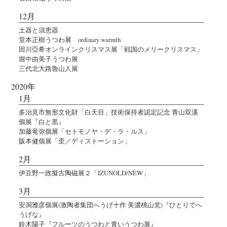
12月
土器と須恵器
堂本正樹うつわ展 ordinary warmth
田川亞希オンラインクリスマス展「戦国のメリークリスマス」
堀中由美子うつわ展
三代北大路魯山人展
2020年
1月
多治見市無形文化財「白天目」技術保持者認定記念 青山双溪
個展『白と黒』
加藤竜弥個展「セトモノヤ・デ・ラ・ルス」
阪本健個展「歪／ディストーション」
2月
伊豆野一政擬古陶磁展２「IZUNOLD/NEW」
3月
安洞雅彦個展(激陶者集団へうげ十作 美濃桃山党)『ひとりでへ
うげな』
鈴木陽子『フルーツのうつわと青いうつわ展』