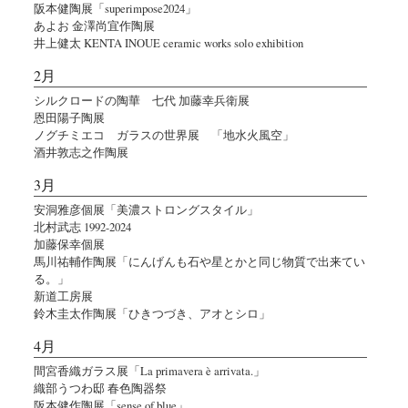
阪本健陶展「superimpose2024」
あよお 金澤尚宜作陶展
井上健太 KENTA INOUE ceramic works solo exhibition
2月
シルクロードの陶華 七代 加藤幸兵衛展
恩田陽子陶展
ノグチミエコ ガラスの世界展 「地水火風空」
酒井敦志之作陶展
3月
安洞雅彦個展「美濃ストロングスタイル」
北村武志 1992-2024
加藤保幸個展
馬川祐輔作陶展「にんげんも石や星とかと同じ物質で出来てい
る。」
新道工房展
鈴木圭太作陶展「ひきつづき、アオとシロ」
4月
間宮香織ガラス展「La primavera è arrivata.」
織部うつわ邸 春色陶器祭
阪本健作陶展「sense of blue」