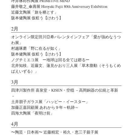
坪井琢郎作陶展 PRIMITIVE MIND
藤井敬之_傘壽展 Hiroyuki Fujii 80th Anniversary Exhibition
近藤文陶展「旅を栖とす」
阪本健陶展 仮粧う【けわう】
2月
オンライン限定田川亞希バレンタインフェア「愛が強めなうつ
わ展」
村越琢磨「野に在るが如く」
阪本健陶展 仮粧う【けわう】
ノグチミエコ展 ー地球は回る全ては廻るー
北井知枝、近藤文、蓮見かおり三人展「草木萠動（そうもくめ
ばえいずる）」
3月
四津川製作所 喜泉堂・KISEN・空穏 －高岡銅器の伝統と革新
－
土井朋子ガラス展「ハッピー・イースター」
加藤正嘉回顧展 あれから９年～軌跡～
四海大陶展「夜明け前」
4月
〜陶芸・日本画〜 近藤精宏・裕久・恵三子親子展