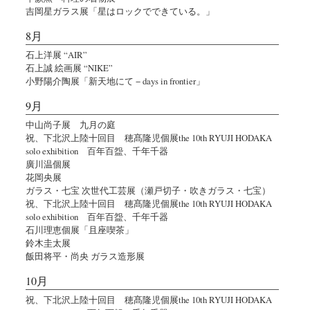
吉岡星ガラス展「星はロックでできている。」
8月
石上洋展 “AIR”
石上誠 絵画展 “NIKE”
小野陽介陶展「新天地にて − days in frontier」
9月
中山尚子展 九月の庭
祝、下北沢上陸十回目 穂髙隆児個展the 10th RYUJI HODAKA
solo exhibition 百年百盌、千年千器
廣川温個展
花岡央展
ガラス・七宝 次世代工芸展（瀬戸切子・吹きガラス・七宝）
祝、下北沢上陸十回目 穂髙隆児個展the 10th RYUJI HODAKA
solo exhibition 百年百盌、千年千器
石川理恵個展「且座喫茶」
鈴木圭太展
飯田将平・尚央 ガラス造形展
10月
祝、下北沢上陸十回目 穂髙隆児個展the 10th RYUJI HODAKA