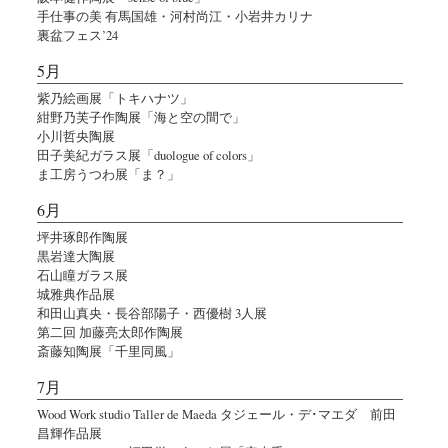
手仕事の美 有馬国雄・河村尚江・小岩井カリナ
裏盆フェス’24
5月
紫乃絵画展「トキハナツ」
紺野乃芙子作陶展「海と空の間で」
小川哲央陶展
田子美紀ガラス展「duologue of colors」
ま工房うつわ展「ま？」
6月
坪井琢郎作陶展
黒岩達大陶展
石山瞳ガラス展
城雅典作品展
和田山真央・長谷部陽子・西優樹 3人展
第二回 加藤亮太郎作陶展
斎藤知陶展「千里同風」
7月
Wood Work studio Taller de Maeda タジェール・デ･マエダ 前田
昌輝作品展