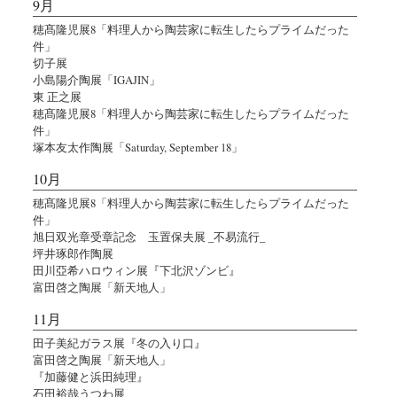
9月
穂髙隆児展8「料理人から陶芸家に転生したらプライムだった
件」
切子展
小島陽介陶展「IGAJIN」
東 正之展
穂髙隆児展8「料理人から陶芸家に転生したらプライムだった
件」
塚本友太作陶展「Saturday, September 18」
10月
穂髙隆児展8「料理人から陶芸家に転生したらプライムだった
件」
旭日双光章受章記念 玉置保夫展 _不易流行_
坪井琢郎作陶展
田川亞希ハロウィン展『下北沢ゾンビ』
富田啓之陶展「新天地人」
11月
田子美紀ガラス展『冬の入り口』
富田啓之陶展「新天地人」
『加藤健と浜田純理』
石田裕哉うつわ展