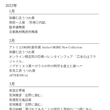
2022年
1月
加藤仁志うつわ展
和田一人展 -芳洲三代賦-
阪本健陶展
京都奥村陶房作陶展
2月
アトリエORIBE新作展 Atelier ORIBE New Collection
加藤仁志うつわ展
オンライン限定田川亞希バレンタインフェア 「乙女心はフラ
ジャイル」
ノグチミエコ展ーガラスの中の時空を超えた旅へー
安見工房 うつわ展
AFTER500.1st
3月
有賀正季展
安洞雅彦「志野に挑む」
美濃窯元逸品展
安洞雅彦「志野に挑む」
馬川祐輔「選ばれてあることの現代と原始の二つ我にあり」