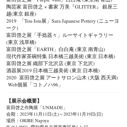
陶芸家 富田啓之 × 書家 万美『GLITTER』 銀座三
越(東京 銀座)
2019 「Tou-Ism展」Sara Japanese Pottery (ニューヨ
ーク)
富田啓之展「手捻器々」ルーサイトギャラリー
(東京 浅草橋)
富田啓之展「EARTH」白白庵 (東京 南青山)
現代作家茶碗特集 日本橋三越美術 (東京 日本橋)
富田啓之展 織部下北沢店 (東京 下北沢)
酒器展2019 日本橋三越美術 (東京 日本橋)
2020 富田啓之展 アートサロン山木 (大阪 西天満)
Web個展「コトノハ96」
【展示会概要】
富田啓之作陶展「UNMADE」
会期：2023年11月11日(土)～2023年11月19日(日)
場所：ORIBE Nagoya
〒461-0001 愛知県名古屋市東区泉1-1-37