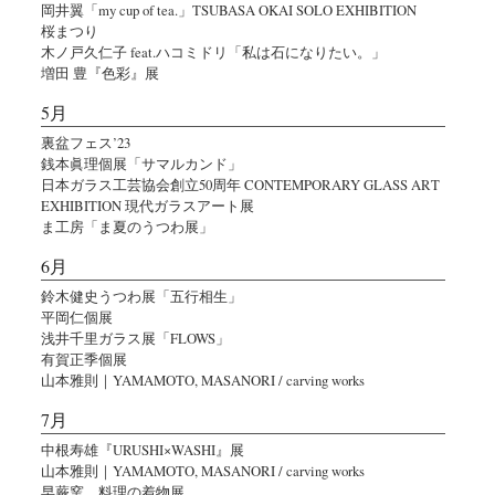
岡井翼「my cup of tea.」TSUBASA OKAI SOLO EXHIBITION
桜まつり
木ノ戸久仁子 feat.ハコミドリ「私は石になりたい。」
増田 豊『色彩』展
5月
裏盆フェス’23
銭本眞理個展「サマルカンド」
日本ガラス工芸協会創立50周年 CONTEMPORARY GLASS ART
EXHIBITION 現代ガラスアート展
ま工房「ま夏のうつわ展」
6月
鈴木健史うつわ展「五行相生」
平岡仁個展
浅井千里ガラス展「FLOWS」
有賀正季個展
山本雅則｜YAMAMOTO, MASANORI / carving works
7月
中根寿雄『URUSHI×WASHI』展
山本雅則｜YAMAMOTO, MASANORI / carving works
早蕨窯 料理の着物展