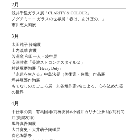
2月
浅井千里ガラス展「CLARITY & COLOUR」
ノグチミエコ ガラスの世界展「春は、あけぼの。」
市川恵大陶展
3月
太田純子 籐編展
山内溪華 書展
芳洲窯 和田一人・凌空展
安洞雅彦「美濃ストロングスタイル２」
村越琢磨陶展「Heavy Duty」
『永遠を生きる』中島法晃（美術家・住職）作品展
坪井琢郎作陶展
もてなしのまごころ展 九谷焼作家9名による、心を込めた器
の世界
4月
手仕事の美 有馬国雄(前橋友禅)/小岩井カリナ(上田紬)/河村尚
江(美濃友禅)
馬野真吾陶展
大井寛史・大井萌子陶磁展
春色陶器祭