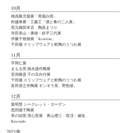
10月
穂高隆児個展「黑風白雨」
村越琢磨・工藤工「酒と肴の二人展」
窯元織部本店 陶器まつり
寺田美山・康雄・鉄平三代展
伊藤千穂個展「&cuisine」
千田徹 スリップウェアと軟陶のうつわ展
11月
平岡仁展
まもる窯 徳永護作陶展
安洞雅彦 千の豆向付展
千田徹 スリップウェアと軟陶のうつわ展
富田啓之作陶展 ギンギラ系、野獣派。
12月
葉明慧 シークレット・ガーデン
恩田陽子陶展
草の頭窯 澄心窯展 青山禮三・双渓・健祐
Keicondo
2021年