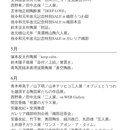
西野希／田中志保『二人展』
苫米地正樹陶酔展『DEEP LOVE』
祝令和元年改元記念特別SALE at 織部うつわ邸
祝令和元年改元記念特別SALE in 織部本店
鈴木圭太作陶展『対話』
改元桃山元年『美濃桃山陶六人展』
祝令和元年改元記念特別SALE in ガレリア織部
5月
塚本友太作陶展「keep calm」
鈴木陽子個展『染付／上絵／箸置き』
青馬窯銭本眞理波斯陶展『蒼空陶路』
6月
青木寿美子／山下萌／山本テツヒコ三人展『オブジェとうつわ
を越境する陶芸家たちの作品展』
西野希／田中志保『二人展』on WEB Gallery
間宮香織『初夏のガラス展』
安藤友紀＋安洞雅彦
ガレリア織部特別企画『織部忌茶会』
安藤友紀、竹下努、奥田陶生、細川政己、丸田雄『五人展』
土井朋子ガラス展『ワンス・アポン・ア・タイム』
ガレリア織部一周年記念特別企画『作陶五十年 シルクロード