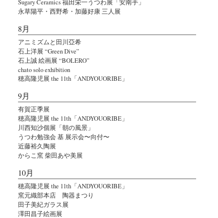
Sugary Ceramics 福田栄一うつわ展「安南手」
永草陽平・西野希・加藤好康 三人展
8月
アニミズムと田川亞希
石上洋展 “Green Dive”
石上誠 絵画展 “BOLERO”
chato solo exhibition
穂高隆児展 the 11th「ANDYOUORIBE」
9月
有賀正季展
穂高隆児展 the 11th「ANDYOUORIBE」
川西知沙個展「朝の風景」
うつわ勉強会 基 展示会〜向付〜
近藤裕久陶展
からこ窯 柴田あや美展
10月
穂高隆児展 the 11th「ANDYOUORIBE」
窯元織部本店 陶器まつり
田子美紀ガラス展
澤田昌子絵画展