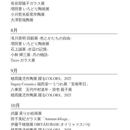
長谷部陽子ガラス展
増田豊 いろどり陶画展
小川哲央薪窯作陶展
大澤哲哉陶展
8月
滝川英明 回顧展 -色とかたちの自由-
増田豊 いろどり陶画展
石上誠展 -水辺の記憶-
小林 輝三展 -月の物語-
Taizo ガラス展
9月
穂髙隆児作陶展 躍るCOLORS。2025
Sugary Ceramics 福田栄一うつわ展「安南寧日」
八事窯 五代中村道年・崇壱 親子展
穂髙隆児作陶展 躍るCOLORS。2025
10月
武藤 茉りか絵画展
田子美紀ガラス展「Autumn foliage」
伊藤千穂個展 OIRYÁSUBASE オイリャァスバセ
穂髙隆児作陶展 躍るCOLORS。2025