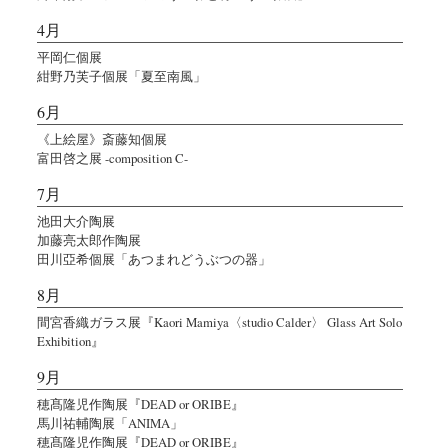
4月
平岡仁個展
紺野乃芙子個展「夏至南風」
6月
《上絵屋》斎藤知個展
富田啓之展 -composition C-
7月
池田大介陶展
加藤亮太郎作陶展
田川亞希個展「あつまれどうぶつの器」
8月
間宮香織ガラス展『Kaori Mamiya〈studio Calder〉 Glass Art Solo
Exhibition』
9月
穂髙隆児作陶展『DEAD or ORIBE』
馬川祐輔陶展「ANIMA」
穂髙隆児作陶展『DEAD or ORIBE』