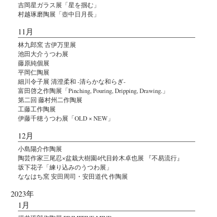
吉岡星ガラス展「星を掴む」
村越琢磨陶展「壺中日月長」
11月
林九郎窯 古伊万里展
池田大介うつわ展
藤原純個展
平岡仁陶展
細川令子展 清澄柔和 -清らかな和らぎ-
富田啓之作陶展「Pinching, Pouring, Dripping, Drawing.」
第二回 藤村州二作陶展
工藤工作陶展
伊藤千穂うつわ展「OLD × NEW」
12月
小島陽介作陶展
陶芸作家三尾忍×盆栽大樹園4代目鈴木卓也展 『不易流行』
坂下花子「練り込みのうつわ展」
ななはち窯 安田周司・安田道代 作陶展
2023年
1月