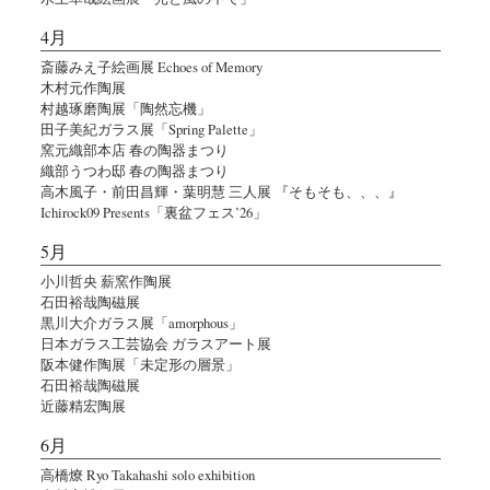
4月
斎藤みえ子絵画展 Echoes of Memory
木村元作陶展
村越琢磨陶展「陶然忘機」
田子美紀ガラス展「Spring Palette」
窯元織部本店 春の陶器まつり
織部うつわ邸 春の陶器まつり
高木風子・前田昌輝・葉明慧 三人展 『そもそも、、、』
Ichirock09 Presents「裏盆フェス’26」
5月
小川哲央 薪窯作陶展
石田裕哉陶磁展
黒川大介ガラス展「amorphous」
日本ガラス工芸協会 ガラスアート展
阪本健作陶展「未定形の層景」
石田裕哉陶磁展
近藤精宏陶展
6月
高橋燎 Ryo Takahashi solo exhibition