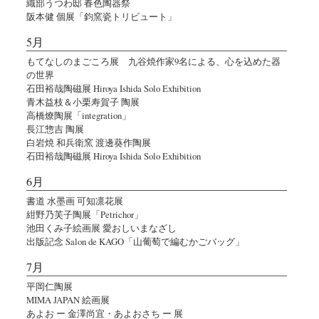
織部うつわ邸 春色陶器祭
阪本健 個展「鈞窯瓷トリビュート」
5月
もてなしのまごころ展 九谷焼作家9名による、心を込めた器
の世界
石田裕哉陶磁展 Hiroya Ishida Solo Exhibition
青木益枝＆小栗寿賀子 陶展
高橋燎陶展「integration」
長江惣吉 陶展
白岩焼 和兵衛窯 渡邊葵作陶展
石田裕哉陶磁展 Hiroya Ishida Solo Exhibition
6月
書道 水墨画 可知凛花展
紺野乃芙子陶展「Petrichor」
池田くみ子絵画展 愛おしいまなざし
出版記念 Salon de KAGO「山葡萄で編むかごバッグ」
7月
平岡仁陶展
MIMA JAPAN 絵画展
あよお ー 金澤尚宜・あよおさち ー 展