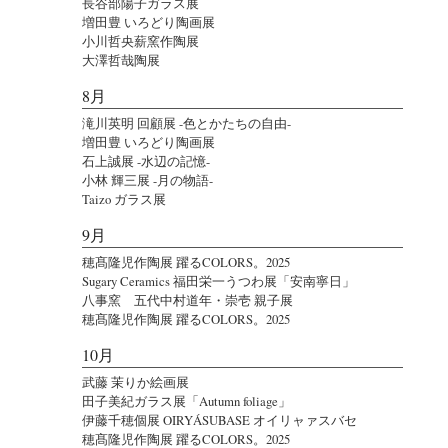
長谷部陽子ガラス展
増田豊 いろどり陶画展
小川哲央薪窯作陶展
大澤哲哉陶展
8月
滝川英明 回顧展 -色とかたちの自由-
増田豊 いろどり陶画展
石上誠展 -水辺の記憶-
小林 輝三展 -月の物語-
Taizo ガラス展
9月
穂髙隆児作陶展 躍るCOLORS。2025
Sugary Ceramics 福田栄一うつわ展「安南寧日」
八事窯 五代中村道年・崇壱 親子展
穂髙隆児作陶展 躍るCOLORS。2025
10月
武藤 茉りか絵画展
田子美紀ガラス展「Autumn foliage」
伊藤千穂個展 OIRYÁSUBASE オイリャァスバセ
穂髙隆児作陶展 躍るCOLORS。2025