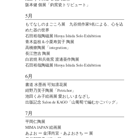
阪本健 個展「鈞窯瓷トリビュート」
5月
もてなしのまごころ展 九谷焼作家9名による、心を込
めた器の世界
石田裕哉陶磁展 Hiroya Ishida Solo Exhibition
青木益枝＆小栗寿賀子 陶展
高橋燎陶展「integration」
長江惣吉 陶展
白岩焼 和兵衛窯 渡邊葵作陶展
石田裕哉陶磁展 Hiroya Ishida Solo Exhibition
6月
書道 水墨画 可知凛花展
紺野乃芙子陶展「Petrichor」
池田くみ子絵画展 愛おしいまなざし
出版記念 Salon de KAGO「山葡萄で編むかごバッグ」
7月
平岡仁陶展
MIMA JAPAN 絵画展
あよお ー 金澤尚宜・あよおさち ー 展