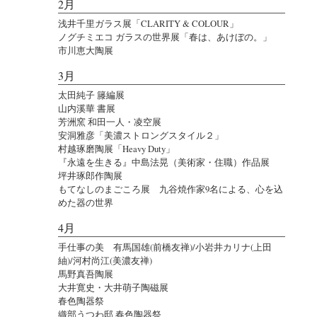
2月
浅井千里ガラス展「CLARITY & COLOUR」
ノグチミエコ ガラスの世界展「春は、あけぼの。」
市川恵大陶展
3月
太田純子 籐編展
山内溪華 書展
芳洲窯 和田一人・凌空展
安洞雅彦「美濃ストロングスタイル２」
村越琢磨陶展「Heavy Duty」
『永遠を生きる』中島法晃（美術家・住職）作品展
坪井琢郎作陶展
もてなしのまごころ展 九谷焼作家9名による、心を込
めた器の世界
4月
手仕事の美 有馬国雄(前橋友禅)/小岩井カリナ(上田
紬)/河村尚江(美濃友禅)
馬野真吾陶展
大井寛史・大井萌子陶磁展
春色陶器祭
織部うつわ邸 春色陶器祭