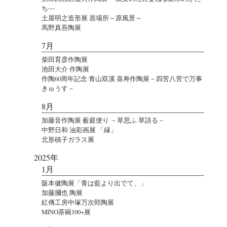
ち―
土屋明之造形展 居場所～原風景～
馬野真吾陶展
7月
柴田育彦作陶展
池田大介 作陶展
作陶60周年記念 青山双溪 喜寿作陶展－四苦八苦で万事
きゅうす－
8月
加藤音作陶展 薮庭便り －草思ふ 草語る－
中野日和 油彩画展 「縁」
北形槙子ガラス展
2025年
1月
阪本健陶展「青は藍より出でて、」
加藤摑也 陶展
紅傳工房中塚万次郎陶展
MINO茶碗100+展