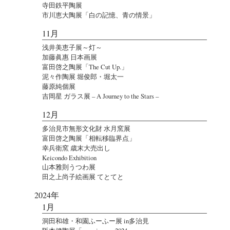
寺田鉄平陶展
市川恵大陶展「白の記憶、青の情景」
11月
浅井美恵子展～灯～
加藤眞惠 日本画展
富田啓之陶展「The Cut Up.」
泥々作陶展 堀俊郎・堀太一
藤原純個展
吉岡星 ガラス展 – A Journey to the Stars –
12月
多治見市無形文化財 水月窯展
富田啓之陶展「相転移臨界点」
幸兵衛窯 歳末大売出し
Keicondo Exhibition
山本雅則うつわ展
田之上尚子絵画展 てとてと
2024年
1月
洞田和雄・和園ふーふー展 in多治見