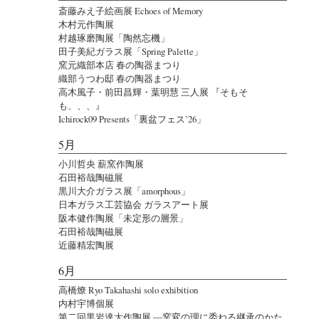
斎藤みえ子絵画展 Echoes of Memory
木村元作陶展
村越琢磨陶展「陶然忘機」
田子美紀ガラス展「Spring Palette」
窯元織部本店 春の陶器まつり
織部うつわ邸 春の陶器まつり
高木風子・前田昌輝・葉明慧 三人展 『そもそ
も、、、』
Ichirock09 Presents「裏盆フェス’26」
5月
小川哲央 薪窯作陶展
石田裕哉陶磁展
黒川大介ガラス展「amorphous」
日本ガラス工芸協会 ガラスアート展
阪本健作陶展「未定形の層景」
石田裕哉陶磁展
近藤精宏陶展
6月
高橋燎 Ryo Takahashi solo exhibition
内村宇博個展
第二回黒岩達大作陶展 ―窯変の理に委ねる継承のかた