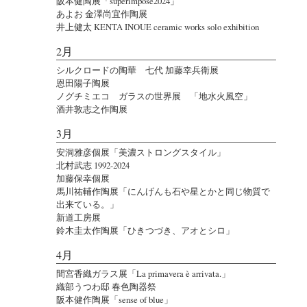
阪本健陶展「superimpose2024」
あよお 金澤尚宜作陶展
井上健太 KENTA INOUE ceramic works solo exhibition
2月
シルクロードの陶華 七代 加藤幸兵衛展
恩田陽子陶展
ノグチミエコ ガラスの世界展 「地水火風空」
酒井敦志之作陶展
3月
安洞雅彦個展「美濃ストロングスタイル」
北村武志 1992-2024
加藤保幸個展
馬川祐輔作陶展「にんげんも石や星とかと同じ物質で
出来ている。」
新道工房展
鈴木圭太作陶展「ひきつづき、アオとシロ」
4月
間宮香織ガラス展「La primavera è arrivata.」
織部うつわ邸 春色陶器祭
阪本健作陶展「sense of blue」