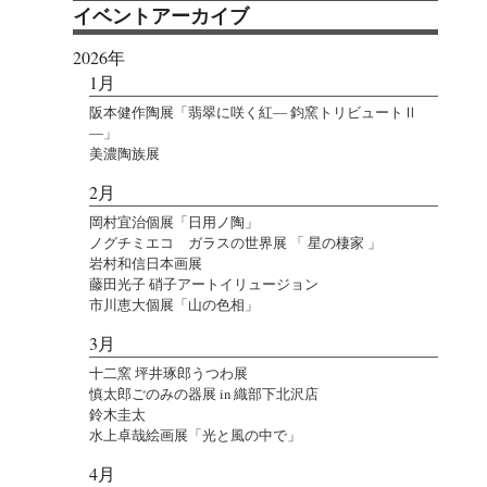
イベントアーカイブ
2026年
1月
阪本健作陶展「翡翠に咲く紅― 鈞窯トリビュートⅡ
―」
美濃陶族展
2月
岡村宜治個展「日用ノ陶」
ノグチミエコ ガラスの世界展 「 星の棲家 」
岩村和信日本画展
藤田光子 硝子アートイリュージョン
市川恵大個展「山の色相」
3月
十二窯 坪井琢郎うつわ展
慎太郎ごのみの器展 in 織部下北沢店
鈴木圭太
水上卓哉絵画展「光と風の中で」
4月