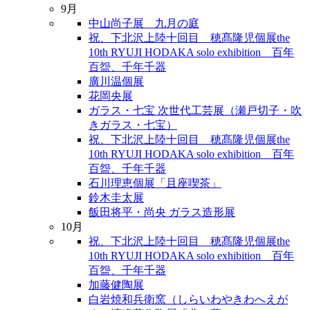
9月
中山尚子展 九月の庭
祝、下北沢上陸十回目 穂髙隆児個展the
10th RYUJI HODAKA solo exhibition 百年
百盌、千年千器
廣川温個展
花岡央展
ガラス・七宝 次世代工芸展（瀬戸切子・吹
きガラス・七宝）
祝、下北沢上陸十回目 穂髙隆児個展the
10th RYUJI HODAKA solo exhibition 百年
百盌、千年千器
石川理恵個展「且座喫茶」
鈴木圭太展
飯田将平・尚央 ガラス造形展
10月
祝、下北沢上陸十回目 穂髙隆児個展the
10th RYUJI HODAKA solo exhibition 百年
百盌、千年千器
加藤健陶展
白岩焼和兵衛窯（しらいわやきわへえが