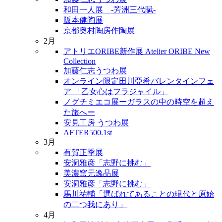
和田一人展 -芳洲三代賦-
阪本健陶展
京都奥村陶房作陶展
2月
アトリエORIBE新作展 Atelier ORIBE New
Collection
加藤仁志うつわ展
オンライン限定田川亞希バレンタインフェ
ア 「乙女心はフラジャイル」
ノグチミエコ展ーガラスの中の時空を超え
た旅へー
安見工房 うつわ展
AFTER500.1st
3月
有賀正季展
安洞雅彦「志野に挑む」
美濃窯元逸品展
安洞雅彦「志野に挑む」
馬川祐輔「選ばれてあることの現代と原始
の二つ我にあり」
4月