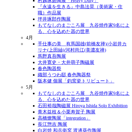
村越琢磨陶展「Heavy Duty」
『永遠を生きる』中島法晃（美術家・住
職）作品展
坪井琢郎作陶展
もてなしのまごころ展 九谷焼作家9名によ
る、心を込めた器の世界
4月
手仕事の美 有馬国雄(前橋友禅)/小岩井カ
リナ(上田紬)/河村尚江(美濃友禅)
馬野真吾陶展
大井寛史・大井萌子陶磁展
春色陶器祭
織部うつわ邸 春色陶器祭
阪本健 個展「鈞窯瓷トリビュート」
5月
もてなしのまごころ展 九谷焼作家9名によ
る、心を込めた器の世界
石田裕哉陶磁展 Hiroya Ishida Solo Exhibition
青木益枝＆小栗寿賀子 陶展
高橋燎陶展「integration」
長江惣吉 陶展
白岩焼 和兵衛窯 渡邊葵作陶展