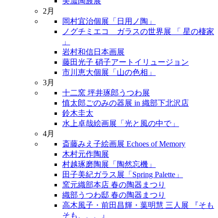
美濃陶族展
2月
岡村宜治個展「日用ノ陶」
ノグチミエコ ガラスの世界展 「 星の棲家
」
岩村和信日本画展
藤田光子 硝子アートイリュージョン
市川恵大個展「山の色相」
3月
十二窯 坪井琢郎うつわ展
慎太郎ごのみの器展 in 織部下北沢店
鈴木圭太
水上卓哉絵画展「光と風の中で」
4月
斎藤みえ子絵画展 Echoes of Memory
木村元作陶展
村越琢磨陶展「陶然忘機」
田子美紀ガラス展「Spring Palette」
窯元織部本店 春の陶器まつり
織部うつわ邸 春の陶器まつり
高木風子・前田昌輝・葉明慧 三人展 『そも
そも、、、』