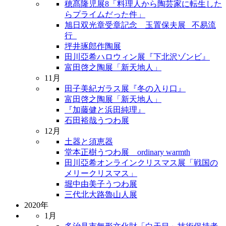
穂髙隆児展8「料理人から陶芸家に転生した
らプライムだった件」
旭日双光章受章記念 玉置保夫展 _不易流
行_
坪井琢郎作陶展
田川亞希ハロウィン展『下北沢ゾンビ』
富田啓之陶展「新天地人」
11月
田子美紀ガラス展『冬の入り口』
富田啓之陶展「新天地人」
『加藤健と浜田純理』
石田裕哉うつわ展
12月
土器と須恵器
堂本正樹うつわ展 ordinary warmth
田川亞希オンラインクリスマス展「戦国の
メリークリスマス」
堀中由美子うつわ展
三代北大路魯山人展
2020年
1月