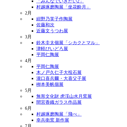
「みんなでいきたい2」
村越琢磨陶展「坐花酔月」
2月
紺野乃芙子作陶展
佐藤和次
近藤文うつわ展
3月
鈴木圭太個展「シカクとマル」
津軽びいどろ展
平岡仁陶展
4月
平岡仁陶展
木ノ戸久仁子大投石展
瀧口喜兵爾・大喜父子展
栁本美帆個展
5月
無形文化財 虎渓山水月窯展
間宮香織ガラス作品展
6月
村越琢磨陶展「飛べ」
幸兵衛窯 新作展
7月