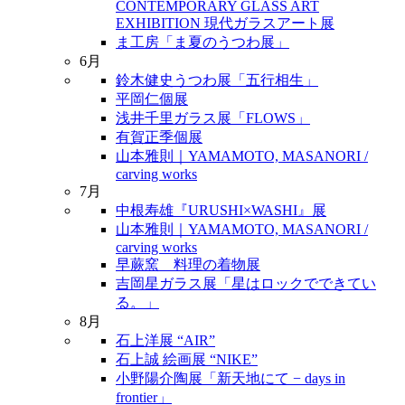
CONTEMPORARY GLASS ART
EXHIBITION 現代ガラスアート展
ま工房「ま夏のうつわ展」
6月
鈴木健史うつわ展「五行相生」
平岡仁個展
浅井千里ガラス展「FLOWS」
有賀正季個展
山本雅則｜YAMAMOTO, MASANORI /
carving works
7月
中根寿雄『URUSHI×WASHI』展
山本雅則｜YAMAMOTO, MASANORI /
carving works
早蕨窯 料理の着物展
吉岡星ガラス展「星はロックでできてい
る。」
8月
石上洋展 “AIR”
石上誠 絵画展 “NIKE”
小野陽介陶展「新天地にて − days in
frontier」