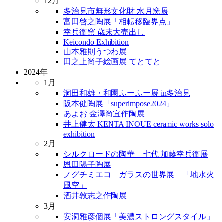
12月
多治見市無形文化財 水月窯展
富田啓之陶展「相転移臨界点」
幸兵衛窯 歳末大売出し
Keicondo Exhibition
山本雅則うつわ展
田之上尚子絵画展 てとてと
2024年
1月
洞田和雄・和園ふーふー展 in多治見
阪本健陶展「superimpose2024」
あよお 金澤尚宜作陶展
井上健太 KENTA INOUE ceramic works solo
exhibition
2月
シルクロードの陶華 七代 加藤幸兵衛展
恩田陽子陶展
ノグチミエコ ガラスの世界展 「地水火
風空」
酒井敦志之作陶展
3月
安洞雅彦個展「美濃ストロングスタイル」