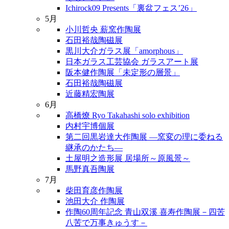
Ichirock09 Presents「裏盆フェス’26」
5月
小川哲央 薪窯作陶展
石田裕哉陶磁展
黒川大介ガラス展「amorphous」
日本ガラス工芸協会 ガラスアート展
阪本健作陶展「未定形の層景」
石田裕哉陶磁展
近藤精宏陶展
6月
高橋燎 Ryo Takahashi solo exhibition
内村宇博個展
第二回黒岩達大作陶展 ―窯変の理に委ねる
継承のかたち―
土屋明之造形展 居場所～原風景～
馬野真吾陶展
7月
柴田育彦作陶展
池田大介 作陶展
作陶60周年記念 青山双溪 喜寿作陶展－四苦
八苦で万事きゅうす－