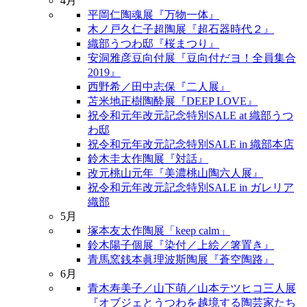
4月
平岡仁陶魂展『万物一体』
木ノ戸久仁子超陶展『超石器時代２』
織部うつわ邸『桜まつり』
安洞雅彦豆向付展『豆向付だヨ！全員集合
2019』
西野希／田中志保『二人展』
苫米地正樹陶酔展『DEEP LOVE』
祝令和元年改元記念特別SALE at 織部うつ
わ邸
祝令和元年改元記念特別SALE in 織部本店
鈴木圭太作陶展『対話』
改元桃山元年『美濃桃山陶六人展』
祝令和元年改元記念特別SALE in ガレリア
織部
5月
塚本友太作陶展「keep calm」
鈴木陽子個展『染付／上絵／箸置き』
青馬窯銭本眞理波斯陶展『蒼空陶路』
6月
青木寿美子／山下萌／山本テツヒコ三人展
『オブジェとうつわを越境する陶芸家たち