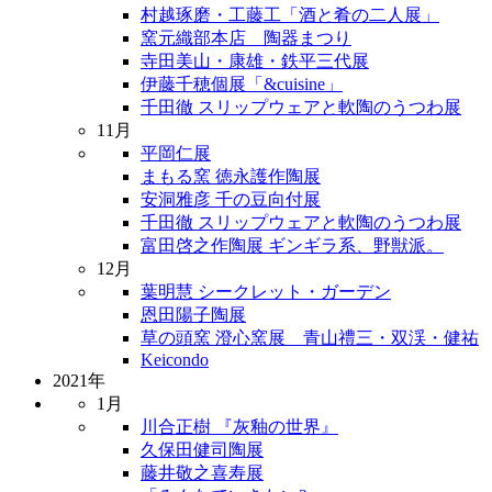
村越琢磨・工藤工「酒と肴の二人展」
窯元織部本店 陶器まつり
寺田美山・康雄・鉄平三代展
伊藤千穂個展「&cuisine」
千田徹 スリップウェアと軟陶のうつわ展
11月
平岡仁展
まもる窯 徳永護作陶展
安洞雅彦 千の豆向付展
千田徹 スリップウェアと軟陶のうつわ展
富田啓之作陶展 ギンギラ系、野獣派。
12月
葉明慧 シークレット・ガーデン
恩田陽子陶展
草の頭窯 澄心窯展 青山禮三・双渓・健祐
Keicondo
2021年
1月
川合正樹 『灰釉の世界』
久保田健司陶展
藤井敬之喜寿展