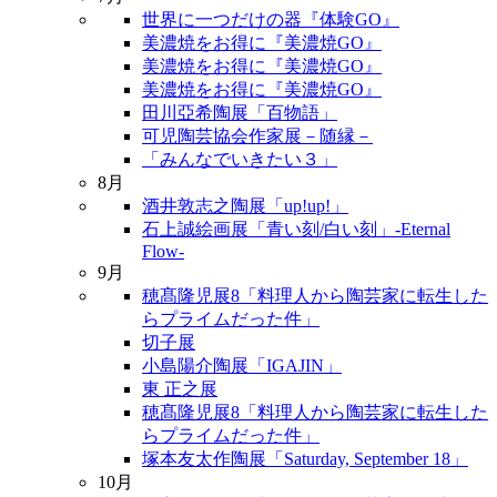
世界に一つだけの器『体験GO』
美濃焼をお得に『美濃焼GO』
美濃焼をお得に『美濃焼GO』
美濃焼をお得に『美濃焼GO』
田川亞希陶展「百物語」
可児陶芸協会作家展－随縁－
「みんなでいきたい３」
8月
酒井敦志之陶展「up!up!」
石上誠絵画展「青い刻/白い刻」-Eternal
Flow-
9月
穂髙隆児展8「料理人から陶芸家に転生した
らプライムだった件」
切子展
小島陽介陶展「IGAJIN」
東 正之展
穂髙隆児展8「料理人から陶芸家に転生した
らプライムだった件」
塚本友太作陶展「Saturday, September 18」
10月