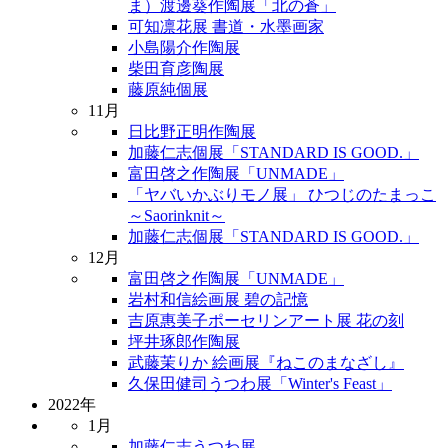
ま）渡邊葵作陶展「北の蒼」
可知凛花展 書道・水墨画家
小島陽介作陶展
柴田育彦陶展
藤原純個展
11月
日比野正明作陶展
加藤仁志個展「STANDARD IS GOOD.」
富田啓之作陶展「UNMADE」
「ヤバいかぶりモノ展」 ひつじのたまっこ
～Saorinknit～
加藤仁志個展「STANDARD IS GOOD.」
12月
富田啓之作陶展「UNMADE」
岩村和信絵画展 碧の記憶
吉原惠美子ポーセリンアート展 花の刻
坪井琢郎作陶展
武藤茉りか 絵画展『ねこのまなざし』
久保田健司うつわ展「Winter's Feast」
2022年
1月
加藤仁志うつわ展