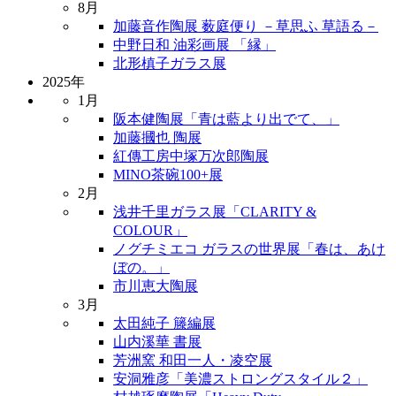
8月
加藤音作陶展 薮庭便り －草思ふ 草語る－
中野日和 油彩画展 「縁」
北形槙子ガラス展
2025年
1月
阪本健陶展「青は藍より出でて、」
加藤摑也 陶展
紅傳工房中塚万次郎陶展
MINO茶碗100+展
2月
浅井千里ガラス展「CLARITY &
COLOUR」
ノグチミエコ ガラスの世界展「春は、あけ
ぼの。」
市川恵大陶展
3月
太田純子 籐編展
山内溪華 書展
芳洲窯 和田一人・凌空展
安洞雅彦「美濃ストロングスタイル２」