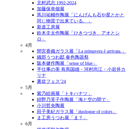
北村武志 1992-2024
加藤保幸個展
馬川祐輔作陶展「にんげんも石や星とかと
同じ物質で出来ている。」
新道工房展
鈴木圭太作陶展「ひきつづき、アオとシ
ロ」
4月
間宮香織ガラス展「La primavera è arrivata.」
織部うつわ邸 春色陶器祭
阪本健作陶展「sense of blue」
手仕事の美 有馬国雄・河村尚江・小岩井カ
リナ
裏盆フェス’24
5月
紫乃絵画展「トキハナツ」
紺野乃芙子作陶展「海と空の間で」
小川哲央陶展
田子美紀ガラス展「duologue of colors」
ま工房うつわ展「ま？」
6月