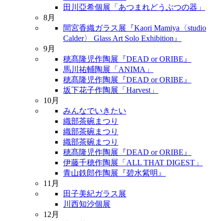
田川亞希個展「あつまれどうぶつの器」
8月
間宮香織ガラス展『Kaori Mamiya〈studio
Calder〉 Glass Art Solo Exhibition』
9月
穂髙隆児作陶展『DEAD or ORIBE』
馬川祐輔陶展「ANIMA」
穂髙隆児作陶展『DEAD or ORIBE』
坂下花子作陶展「Harvest」
10月
みんなでいきたい
織部茶碗まつり
織部茶碗まつり
織部茶碗まつり
穂髙隆児作陶展『DEAD or ORIBE』
伊藤千穂作陶展「ALL THAT DIGEST」
青山鉄郎作陶展『碧水紫明』
11月
田子美紀ガラス展
川西知沙個展
12月