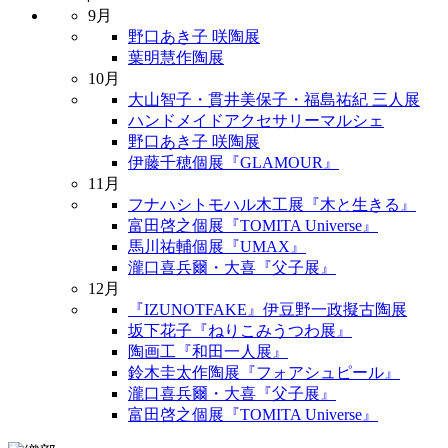
9月
野口あき子 咲陶展
葉明慧作陶展
10月
大山智子・貫井美保子・福島祐紀 三人展
ハンドメイドアクセサリーマルシェ
野口あき子 咲陶展
伊藤千穂個展『GLAMOUR』
11月
フナハシトモハル木工展『木と生きる』
富田啓之個展『TOMITA Universe』
馬川祐輔個展『UMAX』
瀧口喜兵爾・大喜『父子展』
12月
『IZUNOTFAKE』伊豆野一政擬古陶展
坂下花子『ねりこみうつわ展』
陶画工『和田一人展』
鈴木圭太作陶展『フォアシュピール』
瀧口喜兵爾・大喜『父子展』
富田啓之個展『TOMITA Universe』