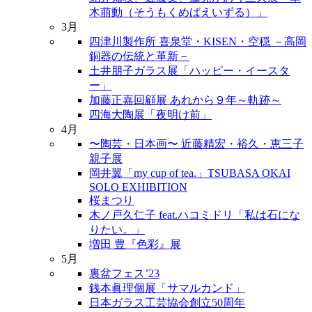
木萠動（そうもくめばえいずる）」
3月
四津川製作所 喜泉堂・KISEN・空穏 －高岡
銅器の伝統と革新－
土井朋子ガラス展「ハッピー・イースタ
ー」
加藤正嘉回顧展 あれから９年～軌跡～
四海大陶展「夜明け前」
4月
〜陶芸・日本画〜 近藤精宏・裕久・恵三子
親子展
岡井翼「my cup of tea.」TSUBASA OKAI
SOLO EXHIBITION
桜まつり
木ノ戸久仁子 feat.ハコミドリ「私は石にな
りたい。」
増田 豊『色彩』展
5月
裏盆フェス’23
銭本眞理個展「サマルカンド」
日本ガラス工芸協会創立50周年