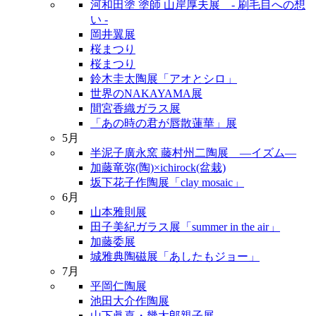
河和田塗 塗師 山岸厚夫展 - 刷毛目への想
い -
岡井翼展
桜まつり
桜まつり
鈴木圭太陶展「アオとシロ」
世界のNAKAYAMA展
間宮香織ガラス展
「あの時の君が唇散蓮華」展
5月
半泥子廣永窯 藤村州二陶展 ―イズム―
加藤竜弥(陶)×ichirock(盆栽)
坂下花子作陶展「clay mosaic」
6月
山本雅則展
田子美紀ガラス展「summer in the air」
加藤委展
城雅典陶磁展「あしたもジョー」
7月
平岡仁陶展
池田大介作陶展
山下眞喜・幾太郎親子展