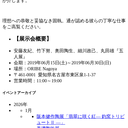
が介します。
理想への恭敬と妥協なき固執。通が認める彼らの丁寧な仕事
をご高覧ください。
【展示会概要】
安藤友紀、竹下努、奥田陶生、細川政己、丸田雄『五
人展』
会期：2019年06月15日(土)～2019年06月30日(日)
場所：ORIBE Nagoya
〒461-0001 愛知県名古屋市東区泉1-1-37
営業時間：11:00～19:00
イベントアーカイブ
2026年
1月
阪本健作陶展「翡翠に咲く紅― 鈞窯トリビ
ュートⅡ ―」