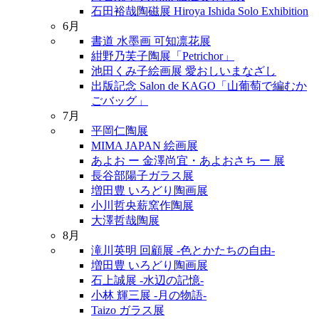
石田裕哉陶磁展 Hiroya Ishida Solo Exhibition
6月
書道 水墨画 可知凛花展
紺野乃芙子陶展「Petrichor」
池田くみ子絵画展 愛おしいまなざし
出版記念 Salon de KAGO「山葡萄で編むか
ごバッグ」
7月
平岡仁陶展
MIMA JAPAN 絵画展
あよお ー 金澤尚宜・あよおさち ー 展
長谷部陽子ガラス展
増田豊 いろどり陶画展
小川哲央薪窯作陶展
大澤哲哉陶展
8月
滝川英明 回顧展 -色とかたちの自由-
増田豊 いろどり陶画展
石上誠展 -水辺の記憶-
小林 輝三展 -月の物語-
Taizo ガラス展