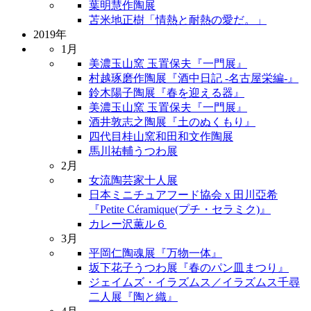
葉明慧作陶展
苫米地正樹「情熱と耐熱の愛だ。」
2019年
1月
美濃玉山窯 玉置保夫『一門展』
村越琢磨作陶展『酒中日記 -名古屋栄編-』
鈴木陽子陶展『春を迎える器』
美濃玉山窯 玉置保夫『一門展』
酒井敦志之陶展『土のぬくもり』
四代目桂山窯和田和文作陶展
馬川祐輔うつわ展
2月
女流陶芸家十人展
日本ミニチュアフード協会 x 田川亞希
『Petite Céramique(プチ・セラミク)』
カレー沢薫ル６
3月
平岡仁陶魂展『万物一体』
坂下花子うつわ展『春のパン皿まつり』
ジェイムズ・イラズムス／イラズムス千尋
二人展『陶と織』