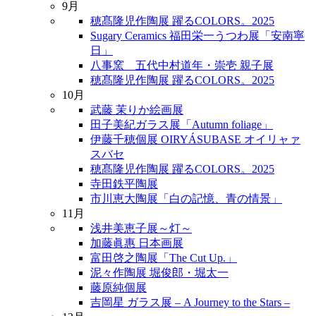
9月
穂髙隆児作陶展 躍るCOLORS。2025
Sugary Ceramics 福田栄一うつわ展「安南寧
日」
八事窯 五代中村道年・崇壱 親子展
穂髙隆児作陶展 躍るCOLORS。2025
10月
武藤 茉りか絵画展
田子美紀ガラス展「Autumn foliage」
伊藤千穂個展 OIRYÁSUBASE オイリャァ
スバセ
穂髙隆児作陶展 躍るCOLORS。2025
寺田鉄平陶展
市川恵大陶展「白の記憶、青の情景」
11月
浅井美恵子展～灯～
加藤眞惠 日本画展
富田啓之陶展「The Cut Up.」
泥々作陶展 堀俊郎・堀太一
藤原純個展
吉岡星 ガラス展 – A Journey to the Stars –