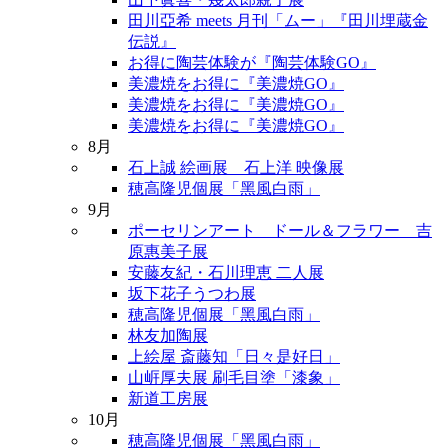
田川亞希 meets 月刊「ムー」『田川埋蔵金
伝説』
お得に陶芸体験が『陶芸体験GO』
美濃焼をお得に『美濃焼GO』
美濃焼をお得に『美濃焼GO』
美濃焼をお得に『美濃焼GO』
8月
石上誠 絵画展 石上洋 映像展
穂高隆児個展「黑風白雨」
9月
ポーセリンアート ドール＆フラワー 吉
原惠美子展
安藤友紀・石川理恵 二人展
坂下花子うつわ展
穂高隆児個展「黑風白雨」
林友加陶展
上絵屋 斎藤知「日々是好日」
山㟁厚夫展 刷毛目塗「漆象」
新道工房展
10月
穂高隆児個展「黑風白雨」