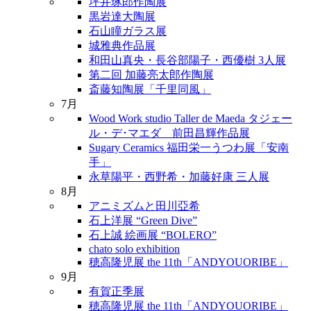
坪井琢郎作陶展
黒岩達大陶展
石山瞳ガラス展
城雅典作品展
和田山真央・長谷部陽子・西優樹 3人展
第二回 加藤亮太郎作陶展
斎藤知陶展「千里同風」
7月
Wood Work studio Taller de Maeda タジェー
ル・デ･マエダ 前田昌輝作品展
Sugary Ceramics 福田栄一うつわ展「安南
手」
永草陽平・西野希・加藤好康 三人展
8月
アニミズムと田川亞希
石上洋展 “Green Dive”
石上誠 絵画展 “BOLERO”
chato solo exhibition
穂高隆児展 the 11th「ANDYOUORIBE」
9月
有賀正季展
穂高隆児展 the 11th「ANDYOUORIBE」