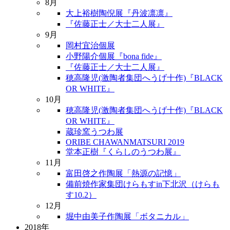
8月
大上裕樹陶倪展『丹波凛凛』
『佐藤正士／大士二人展』
9月
岡村宜治個展
小野陽介個展『bona fide』
『佐藤正士／大士二人展』
穂高隆児(激陶者集団へうげ十作)『BLACK
OR WHITE』
10月
穂高隆児(激陶者集団へうげ十作)『BLACK
OR WHITE』
蔵珍窯うつわ展
ORIBE CHAWANMATSURI 2019
堂本正樹『くらしのうつわ展』
11月
富田啓之作陶展「熱源の記憶」
備前焼作家集団けらもすin下北沢（けらも
す10.2）
12月
堀中由美子作陶展「ボタニカル」
2018年