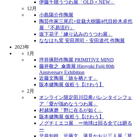
伊藤千穂うつわ展「OLD × NEW」
12月
小島陽介作陶展
陶芸作家三尾忍×盆栽大樹園4代目鈴木卓也
展 『不易流行』
坂下花子「練り込みのうつわ展」
ななはち窯 安田周司・安田道代 作陶展
2023年
1月
坪井琢郎作陶展 PRIMITIVE MIND
藤井敬之_傘壽展 Hiroyuki Fujii 80th
Anniversary Exhibition
近藤文陶展「旅を栖とす」
阪本健陶展 仮粧う【けわう】
2月
オンライン限定田川亞希バレンタインフェ
ア「愛が強めなうつわ展」
村越琢磨「野に在るが如く」
阪本健陶展 仮粧う【けわう】
ノグチミエコ展 ー地球は回る全ては廻る
ー
北井知枝、近藤文、蓮見かおり三人展「草