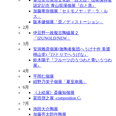
多治見市無形文化財「白天目」技術保持者
認定記念 青山双溪個展『白と黒』
加藤竜弥個展「セトモノヤ・デ・ラ・ル
ス」
阪本健個展「歪／ディストーション」
2月
伊豆野一政擬古陶磁展２
「IZUNOLD/NEW」
3月
安洞雅彦個展(激陶者集団へうげ十作 美濃
桃山党)『ひとりでへうげな』
鈴木陽子『フルーツのうつわと青いうつわ
展』
4月
平岡仁個展
紺野乃芙子個展「夏至南風」
6月
《上絵屋》斎藤知個展
富田啓之展 -composition C-
7月
池田大介陶展
加藤亮太郎作陶展