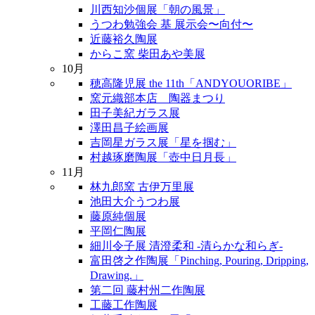
川西知沙個展「朝の風景」
うつわ勉強会 基 展示会〜向付〜
近藤裕久陶展
からこ窯 柴田あや美展
10月
穂高隆児展 the 11th「ANDYOUORIBE」
窯元織部本店 陶器まつり
田子美紀ガラス展
澤田昌子絵画展
吉岡星ガラス展「星を掴む」
村越琢磨陶展「壺中日月長」
11月
林九郎窯 古伊万里展
池田大介うつわ展
藤原純個展
平岡仁陶展
細川令子展 清澄柔和 -清らかな和らぎ-
富田啓之作陶展「Pinching, Pouring, Dripping,
Drawing.」
第二回 藤村州二作陶展
工藤工作陶展