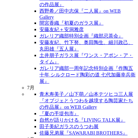
の作品展』
西野希／田中志保『二人展』on WEB
Gallery
間宮香織『初夏のガラス展』
安藤友紀＋安洞雅彦
ガレリア織部特別企画『織部忌茶会』
安藤友紀、竹下努、奥田陶生、細川政己、
丸田雄『五人展』
土井朋子ガラス展『ワンス・アポン・ア・
タイム』
ガレリア織部一周年記念特別企画『作陶五
十年 シルクロード陶彩の道 七代加藤幸兵衛
展』
7月
青木寿美子／山下萌／山本テツヒコ三人展
『オブジェとうつわを越境する陶芸家たち
の作品展』on WEB Gallery
『夏の手堤包市』
自然が語りかける『LIVING TALK展』
田子美紀ガラスのうつわ展
佐藤兄弟展『SAWARABI BROTHERS』