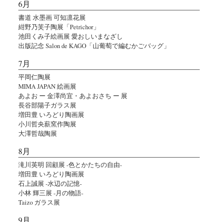
6月
書道 水墨画 可知凛花展
紺野乃芙子陶展「Petrichor」
池田くみ子絵画展 愛おしいまなざし
出版記念 Salon de KAGO「山葡萄で編むかごバッグ」
7月
平岡仁陶展
MIMA JAPAN 絵画展
あよお ー 金澤尚宜・あよおさち ー 展
長谷部陽子ガラス展
増田豊 いろどり陶画展
小川哲央薪窯作陶展
大澤哲哉陶展
8月
滝川英明 回顧展 -色とかたちの自由-
増田豊 いろどり陶画展
石上誠展 -水辺の記憶-
小林 輝三展 -月の物語-
Taizo ガラス展
9月