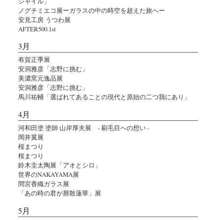
ジャイル」
ノグチミエコ展ーガラスの中の時空を超えた旅へー
安見工房 うつわ展
AFTER500.1st
3月
有賀正季展
安洞雅彦「志野に挑む」
美濃窯元逸品展
安洞雅彦「志野に挑む」
馬川祐輔「選ばれてあることの現代と原始の二つ我にあり」
4月
河和田塗 塗師 山岸厚夫展 - 刷毛目への想い -
岡井翼展
桜まつり
桜まつり
鈴木圭太陶展「アオとシロ」
世界のNAKAYAMA展
間宮香織ガラス展
「あの時の君が唇散蓮華」展
5月