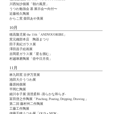
川西知沙個展「朝の風景」
うつわ勉強会 基 展示会〜向付〜
近藤裕久陶展
からこ窯 柴田あや美展
10月
穂高隆児展 the 11th「ANDYOUORIBE」
窯元織部本店 陶器まつり
田子美紀ガラス展
澤田昌子絵画展
吉岡星ガラス展「星を掴む」
村越琢磨陶展「壺中日月長」
11月
林九郎窯 古伊万里展
池田大介うつわ展
藤原純個展
平岡仁陶展
細川令子展 清澄柔和 -清らかな和らぎ-
富田啓之作陶展「Pinching, Pouring, Dripping, Drawing.」
第二回 藤村州二作陶展
工藤工作陶展
伊藤千穂うつわ展「OLD × NEW」