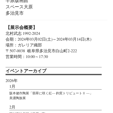
半原版画館
スペース大原
多治見市
【展示会概要】
北村武志 1992-2024
会期：2024年03月02日(土)～2024年03月14日(木)
場所：ガレリア織部
〒507-0038 岐阜県多治見市白山町2-222
営業時間：10:00～17:30
イベントアーカイブ
2026年
1月
阪本健作陶展「翡翠に咲く紅― 鈞窯トリビュートⅡ ―」
美濃陶族展
2月