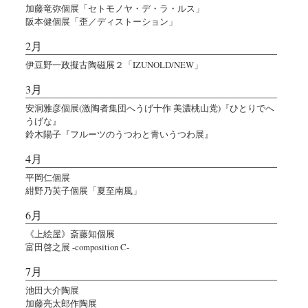
加藤竜弥個展「セトモノヤ・デ・ラ・ルス」
阪本健個展「歪／ディストーション」
2月
伊豆野一政擬古陶磁展２「IZUNOLD/NEW」
3月
安洞雅彦個展(激陶者集団へうげ十作 美濃桃山党)『ひとりでへ
うげな』
鈴木陽子『フルーツのうつわと青いうつわ展』
4月
平岡仁個展
紺野乃芙子個展「夏至南風」
6月
《上絵屋》斎藤知個展
富田啓之展 -composition C-
7月
池田大介陶展
加藤亮太郎作陶展