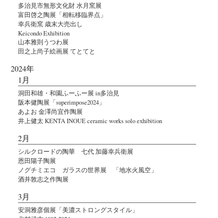
多治見市無形文化財 水月窯展
富田啓之陶展「相転移臨界点」
幸兵衛窯 歳末大売出し
Keicondo Exhibition
山本雅則うつわ展
田之上尚子絵画展 てとてと
2024年
1月
洞田和雄・和園ふーふー展 in多治見
阪本健陶展「superimpose2024」
あよお 金澤尚宜作陶展
井上健太 KENTA INOUE ceramic works solo exhibition
2月
シルクロードの陶華 七代 加藤幸兵衛展
恩田陽子陶展
ノグチミエコ ガラスの世界展 「地水火風空」
酒井敦志之作陶展
3月
安洞雅彦個展「美濃ストロングスタイル」