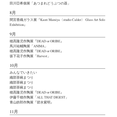
田川亞希個展「あつまれどうぶつの器」
8月
間宮香織ガラス展『Kaori Mamiya〈studio Calder〉 Glass Art Solo
Exhibition』
9月
穂髙隆児作陶展『DEAD or ORIBE』
馬川祐輔陶展「ANIMA」
穂髙隆児作陶展『DEAD or ORIBE』
坂下花子作陶展「Harvest」
10月
みんなでいきたい
織部茶碗まつり
織部茶碗まつり
織部茶碗まつり
穂髙隆児作陶展『DEAD or ORIBE』
伊藤千穂作陶展「ALL THAT DIGEST」
青山鉄郎作陶展『碧水紫明』
11月