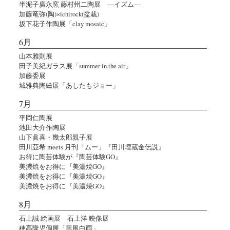
半泥子廣永窯 藤村州二陶展 ―イズム―
加藤竜弥(陶)×ichirock(盆栽)
坂下花子作陶展「clay mosaic」
6月
山本雅則展
田子美紀ガラス展「summer in the air」
加藤委展
城雅典陶磁展「あしたもジョー」
7月
平岡仁陶展
池田大介作陶展
山下眞喜・幾太郎親子展
田川亞希 meets 月刊「ムー」『田川埋蔵金伝説』
お得に陶芸体験が『陶芸体験GO』
美濃焼をお得に『美濃焼GO』
美濃焼をお得に『美濃焼GO』
美濃焼をお得に『美濃焼GO』
8月
石上誠 絵画展 石上洋 映像展
穂高隆児個展「黑風白雨」