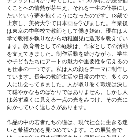
くことへの情熱が芽生え、それを一生の仕事にし
たいという夢を抱くようになったのです。18歳で
上京し、美術大学で日本画を学びました。卒業後
は東京の中学校で教師として働き始め、現在は大
学で教鞭を執りながら幼稚園児に造形を教えてい
ます。教育者としての経験は、作家としての活動
を支えてきました。制作活動を続けながら、学生
や子どもたちにアートの魅力や重要性を伝えるの
も仕事の一つです。私は人の顔をテーマに制作し
ています。長年の教師生活や日常の中で、多くの
人に出会ってきました。人が取り巻く環境は決し
て穏やかなものばかりではありません。しかし人
は必ず遠くに見える一点の光をみつけ、その光に
向かっていく逞しさがあります。
作品の中の若者たちの瞳は、現代社会に生きる迷
いと希望の光を見つめています。この展覧会で