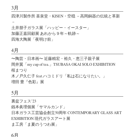
3月
四津川製作所 喜泉堂・KISEN・空穏 －高岡銅器の伝統と革新
－
土井朋子ガラス展「ハッピー・イースター」
加藤正嘉回顧展 あれから９年～軌跡～
四海大陶展「夜明け前」
4月
〜陶芸・日本画〜 近藤精宏・裕久・恵三子親子展
岡井翼「my cup of tea.」TSUBASA OKAI SOLO EXHIBITION
桜まつり
木ノ戸久仁子 feat.ハコミドリ「私は石になりたい。」
増田 豊『色彩』展
5月
裏盆フェス’23
銭本眞理個展「サマルカンド」
日本ガラス工芸協会創立50周年 CONTEMPORARY GLASS ART
EXHIBITION 現代ガラスアート展
ま工房「ま夏のうつわ展」
6月