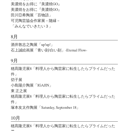
美濃焼をお得に『美濃焼GO』
美濃焼をお得に『美濃焼GO』
田川亞希陶展「百物語」
可児陶芸協会作家展－随縁－
「みんなでいきたい３」
8月
酒井敦志之陶展「up!up!」
石上誠絵画展「青い刻/白い刻」-Eternal Flow-
9月
穂髙隆児展8「料理人から陶芸家に転生したらプライムだった
件」
切子展
小島陽介陶展「IGAJIN」
東 正之展
穂髙隆児展8「料理人から陶芸家に転生したらプライムだった
件」
塚本友太作陶展「Saturday, September 18」
10月
穂髙隆児展8「料理人から陶芸家に転生したらプライムだった