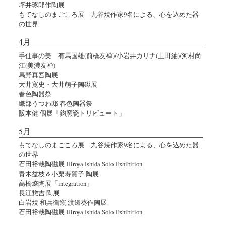
坪井琢郎作陶展
もてなしのまごころ展 九谷焼作家9名による、心を込めた器
の世界
4月
手仕事の美 有馬国雄(前橋友禅)/小岩井カリナ(上田紬)/河村尚
江(美濃友禅)
馬野真吾陶展
大井寛史・大井萌子陶磁展
春色陶器祭
織部うつわ邸 春色陶器祭
阪本健 個展「鈞窯瓷トリビュート」
5月
もてなしのまごころ展 九谷焼作家9名による、心を込めた器
の世界
石田裕哉陶磁展 Hiroya Ishida Solo Exhibition
青木益枝＆小栗寿賀子 陶展
高橋燎陶展「integration」
長江惣吉 陶展
白岩焼 和兵衛窯 渡邊葵作陶展
石田裕哉陶磁展 Hiroya Ishida Solo Exhibition