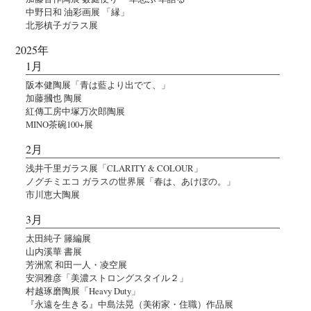
中野日和 油彩画展 「縁」
北形槙子ガラス展
2025年
1月
阪本健陶展「青は藍より出でて、」
加藤摑也 陶展
紅傳工房中塚万次郎陶展
MINO茶碗100+展
2月
浅井千里ガラス展「CLARITY & COLOUR」
ノグチミエコ ガラスの世界展「春は、あけぼの。」
市川恵大陶展
3月
太田純子 籐編展
山内溪華 書展
芳洲窯 和田一人・凌空展
安洞雅彦「美濃ストロングスタイル２」
村越琢磨陶展「Heavy Duty」
『永遠を生きる』中島法晃（美術家・住職）作品展