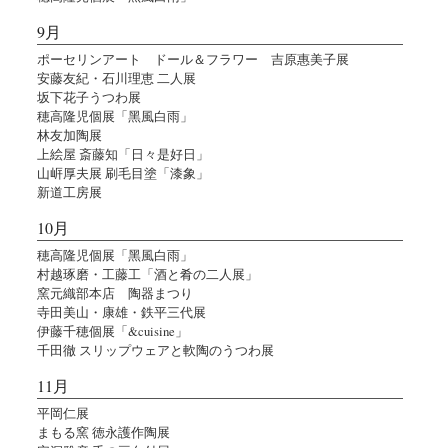
9月
ポーセリンアート ドール＆フラワー 吉原惠美子展
安藤友紀・石川理恵 二人展
坂下花子うつわ展
穂高隆児個展「黑風白雨」
林友加陶展
上絵屋 斎藤知「日々是好日」
山㟁厚夫展 刷毛目塗「漆象」
新道工房展
10月
穂高隆児個展「黑風白雨」
村越琢磨・工藤工「酒と肴の二人展」
窯元織部本店 陶器まつり
寺田美山・康雄・鉄平三代展
伊藤千穂個展「&cuisine」
千田徹 スリップウェアと軟陶のうつわ展
11月
平岡仁展
まもる窯 徳永護作陶展