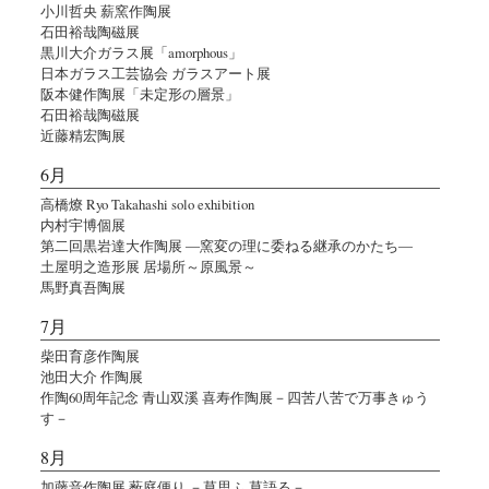
小川哲央 薪窯作陶展
石田裕哉陶磁展
黒川大介ガラス展「amorphous」
日本ガラス工芸協会 ガラスアート展
阪本健作陶展「未定形の層景」
石田裕哉陶磁展
近藤精宏陶展
6月
高橋燎 Ryo Takahashi solo exhibition
内村宇博個展
第二回黒岩達大作陶展 ―窯変の理に委ねる継承のかたち―
土屋明之造形展 居場所～原風景～
馬野真吾陶展
7月
柴田育彦作陶展
池田大介 作陶展
作陶60周年記念 青山双溪 喜寿作陶展－四苦八苦で万事きゅう
す－
8月
加藤音作陶展 薮庭便り －草思ふ 草語る－