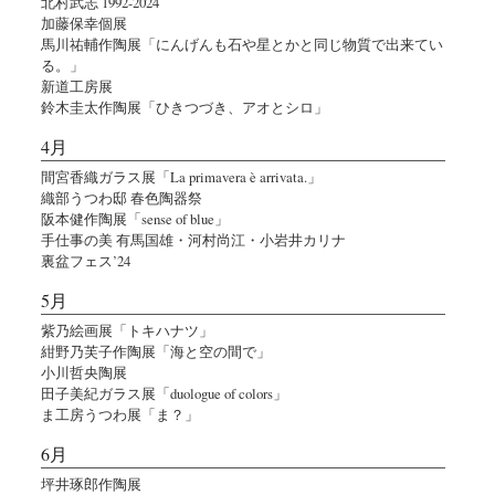
北村武志 1992-2024
加藤保幸個展
馬川祐輔作陶展「にんげんも石や星とかと同じ物質で出来てい
る。」
新道工房展
鈴木圭太作陶展「ひきつづき、アオとシロ」
4月
間宮香織ガラス展「La primavera è arrivata.」
織部うつわ邸 春色陶器祭
阪本健作陶展「sense of blue」
手仕事の美 有馬国雄・河村尚江・小岩井カリナ
裏盆フェス’24
5月
紫乃絵画展「トキハナツ」
紺野乃芙子作陶展「海と空の間で」
小川哲央陶展
田子美紀ガラス展「duologue of colors」
ま工房うつわ展「ま？」
6月
坪井琢郎作陶展