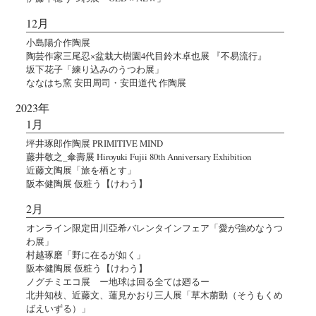
12月
小島陽介作陶展
陶芸作家三尾忍×盆栽大樹園4代目鈴木卓也展 『不易流行』
坂下花子「練り込みのうつわ展」
ななはち窯 安田周司・安田道代 作陶展
2023年
1月
坪井琢郎作陶展 PRIMITIVE MIND
藤井敬之_傘壽展 Hiroyuki Fujii 80th Anniversary Exhibition
近藤文陶展「旅を栖とす」
阪本健陶展 仮粧う【けわう】
2月
オンライン限定田川亞希バレンタインフェア「愛が強めなうつ
わ展」
村越琢磨「野に在るが如く」
阪本健陶展 仮粧う【けわう】
ノグチミエコ展 ー地球は回る全ては廻るー
北井知枝、近藤文、蓮見かおり三人展「草木萠動（そうもくめ
ばえいずる）」