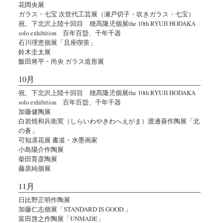
花岡央展
ガラス・七宝 次世代工芸展（瀬戸切子・吹きガラス・七宝）
祝、下北沢上陸十回目 穂髙隆児個展the 10th RYUJI HODAKA
solo exhibition 百年百盌、千年千器
石川理恵個展「且座喫茶」
鈴木圭太展
飯田将平・尚央 ガラス造形展
10月
祝、下北沢上陸十回目 穂髙隆児個展the 10th RYUJI HODAKA
solo exhibition 百年百盌、千年千器
加藤健陶展
白岩焼和兵衛窯（しらいわやきわへえがま）渡邊葵作陶展「北
の蒼」
可知凛花展 書道・水墨画家
小島陽介作陶展
柴田育彦陶展
藤原純個展
11月
日比野正明作陶展
加藤仁志個展「STANDARD IS GOOD.」
富田啓之作陶展「UNMADE」