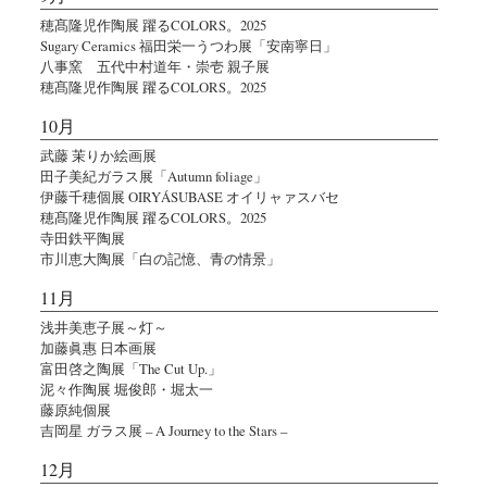
穂髙隆児作陶展 躍るCOLORS。2025
Sugary Ceramics 福田栄一うつわ展「安南寧日」
八事窯 五代中村道年・崇壱 親子展
穂髙隆児作陶展 躍るCOLORS。2025
10月
武藤 茉りか絵画展
田子美紀ガラス展「Autumn foliage」
伊藤千穂個展 OIRYÁSUBASE オイリャァスバセ
穂髙隆児作陶展 躍るCOLORS。2025
寺田鉄平陶展
市川恵大陶展「白の記憶、青の情景」
11月
浅井美恵子展～灯～
加藤眞惠 日本画展
富田啓之陶展「The Cut Up.」
泥々作陶展 堀俊郎・堀太一
藤原純個展
吉岡星 ガラス展 – A Journey to the Stars –
12月