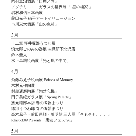
岡村宜治個展「日用ノ陶」
ノグチミエコ ガラスの世界展 「 星の棲家 」
岩村和信日本画展
藤田光子 硝子アートイリュージョン
市川恵大個展「山の色相」
3月
十二窯 坪井琢郎うつわ展
慎太郎ごのみの器展 in 織部下北沢店
鈴木圭太
水上卓哉絵画展「光と風の中で」
4月
斎藤みえ子絵画展 Echoes of Memory
木村元作陶展
村越琢磨陶展「陶然忘機」
田子美紀ガラス展「Spring Palette」
窯元織部本店 春の陶器まつり
織部うつわ邸 春の陶器まつり
高木風子・前田昌輝・葉明慧 三人展 『そもそも、、、』
Ichirock09 Presents「裏盆フェス’26」
5月