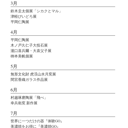
3月
鈴木圭太個展「シカクとマル」
津軽びいどろ展
平岡仁陶展
4月
平岡仁陶展
木ノ戸久仁子大投石展
瀧口喜兵爾・大喜父子展
栁本美帆個展
5月
無形文化財 虎渓山水月窯展
間宮香織ガラス作品展
6月
村越琢磨陶展「飛べ」
幸兵衛窯 新作展
7月
世界に一つだけの器『体験GO』
美濃焼をお得に『美濃焼GO』