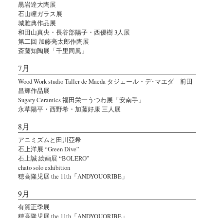
黒岩達大陶展
石山瞳ガラス展
城雅典作品展
和田山真央・長谷部陽子・西優樹 3人展
第二回 加藤亮太郎作陶展
斎藤知陶展「千里同風」
7月
Wood Work studio Taller de Maeda タジェール・デ･マエダ 前田
昌輝作品展
Sugary Ceramics 福田栄一うつわ展「安南手」
永草陽平・西野希・加藤好康 三人展
8月
アニミズムと田川亞希
石上洋展 “Green Dive”
石上誠 絵画展 “BOLERO”
chato solo exhibition
穂高隆児展 the 11th「ANDYOUORIBE」
9月
有賀正季展
穂高隆児展 the 11th「ANDYOUORIBE」