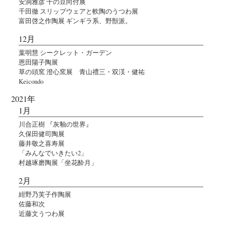
安洞雅彦 千の豆向付展
千田徹 スリップウェアと軟陶のうつわ展
富田啓之作陶展 ギンギラ系、野獣派。
12月
葉明慧 シークレット・ガーデン
恩田陽子陶展
草の頭窯 澄心窯展 青山禮三・双渓・健祐
Keicondo
2021年
1月
川合正樹 『灰釉の世界』
久保田健司陶展
藤井敬之喜寿展
「みんなでいきたい2」
村越琢磨陶展「坐花酔月」
2月
紺野乃芙子作陶展
佐藤和次
近藤文うつわ展