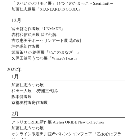
「ヤバいかぶりモノ展」 ひつじのたまっこ～Saorinknit～
加藤仁志個展「STANDARD IS GOOD.」
12月
富田啓之作陶展「UNMADE」
岩村和信絵画展 碧の記憶
吉原惠美子ポーセリンアート展 花の刻
坪井琢郎作陶展
武藤茉りか 絵画展『ねこのまなざし』
久保田健司うつわ展「Winter's Feast」
2022年
1月
加藤仁志うつわ展
和田一人展 -芳洲三代賦-
阪本健陶展
京都奥村陶房作陶展
2月
アトリエORIBE新作展 Atelier ORIBE New Collection
加藤仁志うつわ展
オンライン限定田川亞希バレンタインフェア 「乙女心はフラ