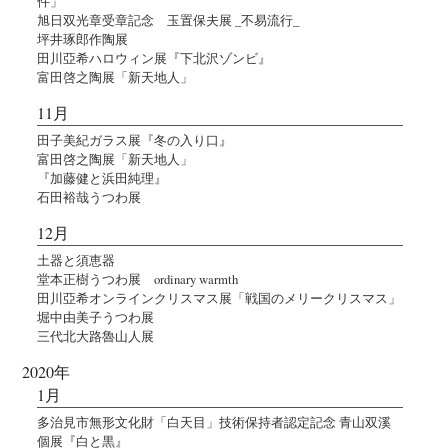
件」
旭日双光章受章記念 玉置保夫展 _不易流行_
坪井琢郎作陶展
田川亞希ハロウィン展『下北沢ゾンビ』
富田啓之陶展「新天地人」
11月
田子美紀ガラス展『冬の入り口』
富田啓之陶展「新天地人」
『加藤健と浜田純理』
石田裕哉うつわ展
12月
土器と須恵器
堂本正樹うつわ展 ordinary warmth
田川亞希オンラインクリスマス展「戦国のメリークリスマス」
堀中由美子うつわ展
三代北大路魯山人展
2020年
1月
多治見市無形文化財「白天目」技術保持者認定記念 青山双溪
個展『白と黒』