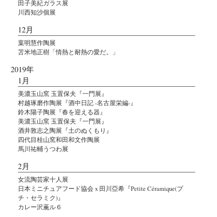
田子美紀ガラス展
川西知沙個展
12月
葉明慧作陶展
苫米地正樹「情熱と耐熱の愛だ。」
2019年
1月
美濃玉山窯 玉置保夫『一門展』
村越琢磨作陶展『酒中日記 -名古屋栄編-』
鈴木陽子陶展『春を迎える器』
美濃玉山窯 玉置保夫『一門展』
酒井敦志之陶展『土のぬくもり』
四代目桂山窯和田和文作陶展
馬川祐輔うつわ展
2月
女流陶芸家十人展
日本ミニチュアフード協会 x 田川亞希『Petite Céramique(プ
チ・セラミク)』
カレー沢薫ル６