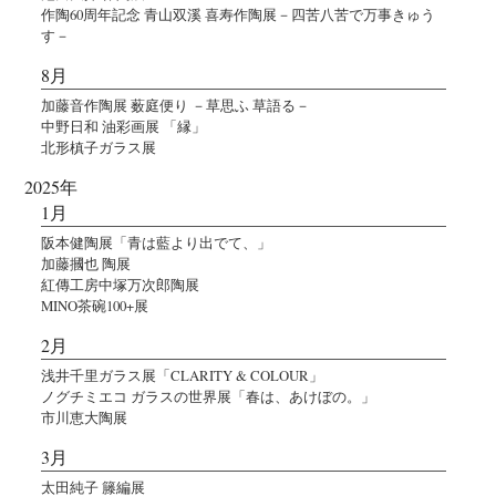
作陶60周年記念 青山双溪 喜寿作陶展－四苦八苦で万事きゅう
す－
8月
加藤音作陶展 薮庭便り －草思ふ 草語る－
中野日和 油彩画展 「縁」
北形槙子ガラス展
2025年
1月
阪本健陶展「青は藍より出でて、」
加藤摑也 陶展
紅傳工房中塚万次郎陶展
MINO茶碗100+展
2月
浅井千里ガラス展「CLARITY & COLOUR」
ノグチミエコ ガラスの世界展「春は、あけぼの。」
市川恵大陶展
3月
太田純子 籐編展