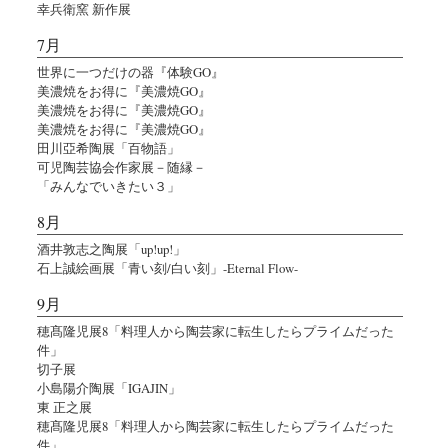
幸兵衛窯 新作展
7月
世界に一つだけの器『体験GO』
美濃焼をお得に『美濃焼GO』
美濃焼をお得に『美濃焼GO』
美濃焼をお得に『美濃焼GO』
田川亞希陶展「百物語」
可児陶芸協会作家展－随縁－
「みんなでいきたい３」
8月
酒井敦志之陶展「up!up!」
石上誠絵画展「青い刻/白い刻」-Eternal Flow-
9月
穂髙隆児展8「料理人から陶芸家に転生したらプライムだった
件」
切子展
小島陽介陶展「IGAJIN」
東 正之展
穂髙隆児展8「料理人から陶芸家に転生したらプライムだった
件」