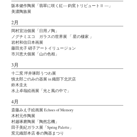
阪本健作陶展「翡翠に咲く紅― 鈞窯トリビュートⅡ ―」
美濃陶族展
2月
岡村宜治個展「日用ノ陶」
ノグチミエコ ガラスの世界展 「 星の棲家 」
岩村和信日本画展
藤田光子 硝子アートイリュージョン
市川恵大個展「山の色相」
3月
十二窯 坪井琢郎うつわ展
慎太郎ごのみの器展 in 織部下北沢店
鈴木圭太
水上卓哉絵画展「光と風の中で」
4月
斎藤みえ子絵画展 Echoes of Memory
木村元作陶展
村越琢磨陶展「陶然忘機」
田子美紀ガラス展「Spring Palette」
窯元織部本店 春の陶器まつり