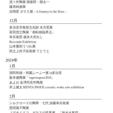
泥々作陶展 堀俊郎・堀太一
藤原純個展
吉岡星 ガラス展 – A Journey to the Stars –
12月
多治見市無形文化財 水月窯展
富田啓之陶展「相転移臨界点」
幸兵衛窯 歳末大売出し
Keicondo Exhibition
山本雅則うつわ展
田之上尚子絵画展 てとてと
2024年
1月
洞田和雄・和園ふーふー展 in多治見
阪本健陶展「superimpose2024」
あよお 金澤尚宜作陶展
井上健太 KENTA INOUE ceramic works solo exhibition
2月
シルクロードの陶華 七代 加藤幸兵衛展
恩田陽子陶展
ノグチミエコ ガラスの世界展 「地水火風空」