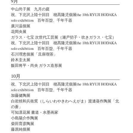
9月
中山尚子展 九月の庭
祝、下北沢上陸十回目 穂髙隆児個展the 10th RYUJI HODAKA
solo exhibition 百年百盌、千年千器
廣川温個展
花岡央展
ガラス・七宝 次世代工芸展（瀬戸切子・吹きガラス・七宝）
祝、下北沢上陸十回目 穂髙隆児個展the 10th RYUJI HODAKA
solo exhibition 百年百盌、千年千器
石川理恵個展「且座喫茶」
鈴木圭太展
飯田将平・尚央 ガラス造形展
10月
祝、下北沢上陸十回目 穂髙隆児個展the 10th RYUJI HODAKA
solo exhibition 百年百盌、千年千器
加藤健陶展
白岩焼和兵衛窯（しらいわやきわへえがま）渡邊葵作陶展「北
の蒼」
可知凛花展 書道・水墨画家
小島陽介作陶展
柴田育彦陶展
藤原純個展