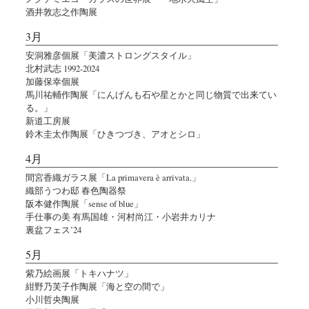
酒井敦志之作陶展
3月
安洞雅彦個展「美濃ストロングスタイル」
北村武志 1992-2024
加藤保幸個展
馬川祐輔作陶展「にんげんも石や星とかと同じ物質で出来てい
る。」
新道工房展
鈴木圭太作陶展「ひきつづき、アオとシロ」
4月
間宮香織ガラス展「La primavera è arrivata.」
織部うつわ邸 春色陶器祭
阪本健作陶展「sense of blue」
手仕事の美 有馬国雄・河村尚江・小岩井カリナ
裏盆フェス’24
5月
紫乃絵画展「トキハナツ」
紺野乃芙子作陶展「海と空の間で」
小川哲央陶展