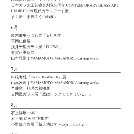
日本ガラス工芸協会創立50周年 CONTEMPORARY GLASS ART
EXHIBITION 現代ガラスアート展
ま工房「ま夏のうつわ展」
6月
鈴木健史うつわ展「五行相生」
平岡仁個展
浅井千里ガラス展「FLOWS」
有賀正季個展
山本雅則｜YAMAMOTO, MASANORI / carving works
7月
中根寿雄『URUSHI×WASHI』展
山本雅則｜YAMAMOTO, MASANORI / carving works
早蕨窯 料理の着物展
吉岡星ガラス展「星はロックでできている。」
8月
石上洋展 “AIR”
石上誠 絵画展 “NIKE”
小野陽介陶展「新天地にて − days in frontier」