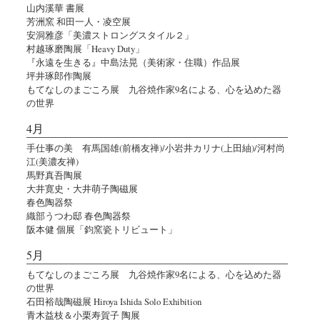
山内溪華 書展
芳洲窯 和田一人・凌空展
安洞雅彦「美濃ストロングスタイル２」
村越琢磨陶展「Heavy Duty」
『永遠を生きる』中島法晃（美術家・住職）作品展
坪井琢郎作陶展
もてなしのまごころ展 九谷焼作家9名による、心を込めた器
の世界
4月
手仕事の美 有馬国雄(前橋友禅)/小岩井カリナ(上田紬)/河村尚
江(美濃友禅)
馬野真吾陶展
大井寛史・大井萌子陶磁展
春色陶器祭
織部うつわ邸 春色陶器祭
阪本健 個展「鈞窯瓷トリビュート」
5月
もてなしのまごころ展 九谷焼作家9名による、心を込めた器
の世界
石田裕哉陶磁展 Hiroya Ishida Solo Exhibition
青木益枝＆小栗寿賀子 陶展