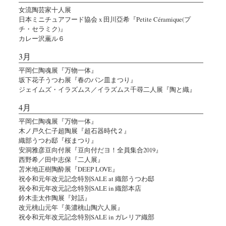
女流陶芸家十人展
日本ミニチュアフード協会 x 田川亞希『Petite Céramique(プ
チ・セラミク)』
カレー沢薫ル６
3月
平岡仁陶魂展『万物一体』
坂下花子うつわ展『春のパン皿まつり』
ジェイムズ・イラズムス／イラズムス千尋二人展『陶と織』
4月
平岡仁陶魂展『万物一体』
木ノ戸久仁子超陶展『超石器時代２』
織部うつわ邸『桜まつり』
安洞雅彦豆向付展『豆向付だヨ！全員集合2019』
西野希／田中志保『二人展』
苫米地正樹陶酔展『DEEP LOVE』
祝令和元年改元記念特別SALE at 織部うつわ邸
祝令和元年改元記念特別SALE in 織部本店
鈴木圭太作陶展『対話』
改元桃山元年『美濃桃山陶六人展』
祝令和元年改元記念特別SALE in ガレリア織部