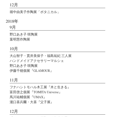
12月
堀中由美子作陶展「ボタニカル」
2018年
9月
野口あき子 咲陶展
葉明慧作陶展
10月
大山智子・貫井美保子・福島祐紀 三人展
ハンドメイドアクセサリーマルシェ
野口あき子 咲陶展
伊藤千穂個展『GLAMOUR』
11月
フナハシトモハル木工展『木と生きる』
富田啓之個展『TOMITA Universe』
馬川祐輔個展『UMAX』
瀧口喜兵爾・大喜『父子展』
12月