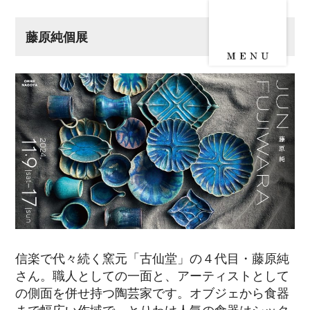
藤原純個展
信楽で代々続く窯元「古仙堂」の４代目・藤原純
さん。職人としての一面と、アーティストとして
の側面を併せ持つ陶芸家です。オブジェから食器
まで幅広い作域で、とりわけ人気の食器はシック