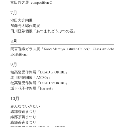
富田啓之展 -composition C-
7月
池田大介陶展
加藤亮太郎作陶展
田川亞希個展「あつまれどうぶつの器」
8月
間宮香織ガラス展『Kaori Mamiya〈studio Calder〉 Glass Art Solo
Exhibition』
9月
穂髙隆児作陶展『DEAD or ORIBE』
馬川祐輔陶展「ANIMA」
穂髙隆児作陶展『DEAD or ORIBE』
坂下花子作陶展「Harvest」
10月
みんなでいきたい
織部茶碗まつり
織部茶碗まつり
織部茶碗まつり