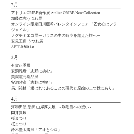
2月
アトリエORIBE新作展 Atelier ORIBE New Collection
加藤仁志うつわ展
オンライン限定田川亞希バレンタインフェア 「乙女心はフラ
ジャイル」
ノグチミエコ展ーガラスの中の時空を超えた旅へー
安見工房 うつわ展
AFTER500.1st
3月
有賀正季展
安洞雅彦「志野に挑む」
美濃窯元逸品展
安洞雅彦「志野に挑む」
馬川祐輔「選ばれてあることの現代と原始の二つ我にあり」
4月
河和田塗 塗師 山岸厚夫展 - 刷毛目への想い -
岡井翼展
桜まつり
桜まつり
鈴木圭太陶展「アオとシロ」