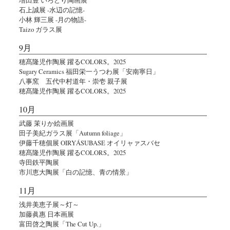
石上誠展 -水辺の記憶-
小林 輝三展 -月の物語-
Taizo ガラス展
9月
穂髙隆児作陶展 躍るCOLORS。2025
Sugary Ceramics 福田栄一うつわ展「安南寧日」
八事窯 五代中村道年・崇壱 親子展
穂髙隆児作陶展 躍るCOLORS。2025
10月
武藤 茉りか絵画展
田子美紀ガラス展「Autumn foliage」
伊藤千穂個展 OIRYÁSUBASE オイリャァスバセ
穂髙隆児作陶展 躍るCOLORS。2025
寺田鉄平陶展
市川恵大陶展「白の記憶、青の情景」
11月
浅井美恵子展～灯～
加藤眞惠 日本画展
富田啓之陶展「The Cut Up.」