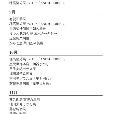
穂高隆児展 the 11th「ANDYOUORIBE」
9月
有賀正季展
穂高隆児展 the 11th「ANDYOUORIBE」
川西知沙個展「朝の風景」
うつわ勉強会 基 展示会〜向付〜
近藤裕久陶展
からこ窯 柴田あや美展
10月
穂高隆児展 the 11th「ANDYOUORIBE」
窯元織部本店 陶器まつり
田子美紀ガラス展
澤田昌子絵画展
吉岡星ガラス展「星を掴む」
村越琢磨陶展「壺中日月長」
11月
林九郎窯 古伊万里展
池田大介うつわ展
藤原純個展
平岡仁陶展