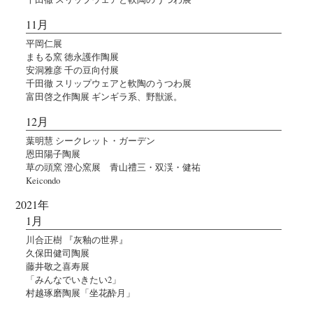
11月
平岡仁展
まもる窯 徳永護作陶展
安洞雅彦 千の豆向付展
千田徹 スリップウェアと軟陶のうつわ展
富田啓之作陶展 ギンギラ系、野獣派。
12月
葉明慧 シークレット・ガーデン
恩田陽子陶展
草の頭窯 澄心窯展 青山禮三・双渓・健祐
Keicondo
2021年
1月
川合正樹 『灰釉の世界』
久保田健司陶展
藤井敬之喜寿展
「みんなでいきたい2」
村越琢磨陶展「坐花酔月」