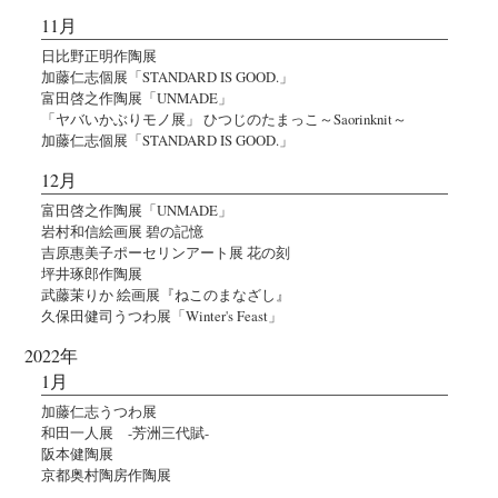
11月
日比野正明作陶展
加藤仁志個展「STANDARD IS GOOD.」
富田啓之作陶展「UNMADE」
「ヤバいかぶりモノ展」 ひつじのたまっこ～Saorinknit～
加藤仁志個展「STANDARD IS GOOD.」
12月
富田啓之作陶展「UNMADE」
岩村和信絵画展 碧の記憶
吉原惠美子ポーセリンアート展 花の刻
坪井琢郎作陶展
武藤茉りか 絵画展『ねこのまなざし』
久保田健司うつわ展「Winter's Feast」
2022年
1月
加藤仁志うつわ展
和田一人展 -芳洲三代賦-
阪本健陶展
京都奥村陶房作陶展