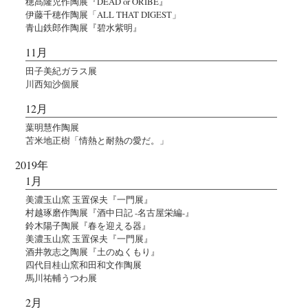
穂髙隆児作陶展『DEAD or ORIBE』
伊藤千穂作陶展「ALL THAT DIGEST」
青山鉄郎作陶展『碧水紫明』
11月
田子美紀ガラス展
川西知沙個展
12月
葉明慧作陶展
苫米地正樹「情熱と耐熱の愛だ。」
2019年
1月
美濃玉山窯 玉置保夫『一門展』
村越琢磨作陶展『酒中日記 -名古屋栄編-』
鈴木陽子陶展『春を迎える器』
美濃玉山窯 玉置保夫『一門展』
酒井敦志之陶展『土のぬくもり』
四代目桂山窯和田和文作陶展
馬川祐輔うつわ展
2月