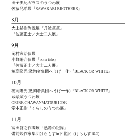
田子美紀ガラスのうつわ展
佐藤兄弟展『SAWARABI BROTHERS』
8月
大上裕樹陶倪展『丹波凛凛』
『佐藤正士／大士二人展』
9月
岡村宜治個展
小野陽介個展『bona fide』
『佐藤正士／大士二人展』
穂高隆児(激陶者集団へうげ十作)『BLACK OR WHITE』
10月
穂高隆児(激陶者集団へうげ十作)『BLACK OR WHITE』
蔵珍窯うつわ展
ORIBE CHAWANMATSURI 2019
堂本正樹『くらしのうつわ展』
11月
富田啓之作陶展「熱源の記憶」
備前焼作家集団けらもすin下北沢（けらもす10.2）