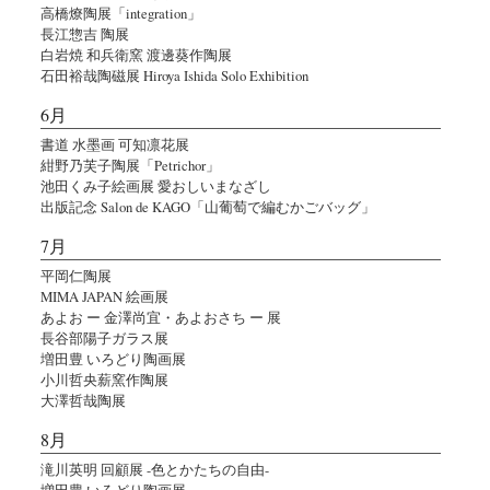
高橋燎陶展「integration」
長江惣吉 陶展
白岩焼 和兵衛窯 渡邊葵作陶展
石田裕哉陶磁展 Hiroya Ishida Solo Exhibition
6月
書道 水墨画 可知凛花展
紺野乃芙子陶展「Petrichor」
池田くみ子絵画展 愛おしいまなざし
出版記念 Salon de KAGO「山葡萄で編むかごバッグ」
7月
平岡仁陶展
MIMA JAPAN 絵画展
あよお ー 金澤尚宜・あよおさち ー 展
長谷部陽子ガラス展
増田豊 いろどり陶画展
小川哲央薪窯作陶展
大澤哲哉陶展
8月
滝川英明 回顧展 -色とかたちの自由-
増田豊 いろどり陶画展