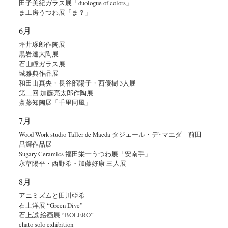
田子美紀ガラス展「duologue of colors」
ま工房うつわ展「ま？」
6月
坪井琢郎作陶展
黒岩達大陶展
石山瞳ガラス展
城雅典作品展
和田山真央・長谷部陽子・西優樹 3人展
第二回 加藤亮太郎作陶展
斎藤知陶展「千里同風」
7月
Wood Work studio Taller de Maeda タジェール・デ･マエダ 前田
昌輝作品展
Sugary Ceramics 福田栄一うつわ展「安南手」
永草陽平・西野希・加藤好康 三人展
8月
アニミズムと田川亞希
石上洋展 “Green Dive”
石上誠 絵画展 “BOLERO”
chato solo exhibition