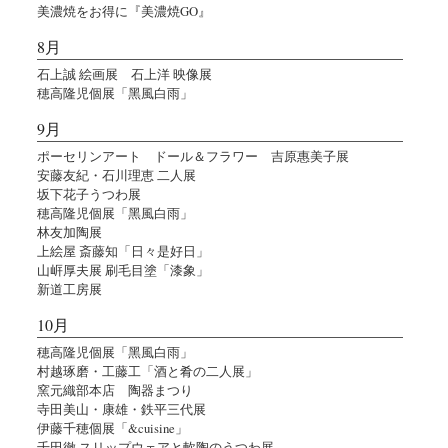
美濃焼をお得に『美濃焼GO』
8月
石上誠 絵画展 石上洋 映像展
穂高隆児個展「黑風白雨」
9月
ポーセリンアート ドール＆フラワー 吉原惠美子展
安藤友紀・石川理恵 二人展
坂下花子うつわ展
穂高隆児個展「黑風白雨」
林友加陶展
上絵屋 斎藤知「日々是好日」
山㟁厚夫展 刷毛目塗「漆象」
新道工房展
10月
穂高隆児個展「黑風白雨」
村越琢磨・工藤工「酒と肴の二人展」
窯元織部本店 陶器まつり
寺田美山・康雄・鉄平三代展
伊藤千穂個展「&cuisine」
千田徹 スリップウェアと軟陶のうつわ展