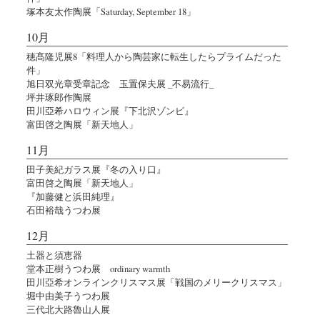
塚本友太作陶展「Saturday, September 18」
10月
穂髙隆児展8「料理人から陶芸家に転生したらプライムだった
件」
旭日双光章受章記念 玉置保夫展 _不易流行_
坪井琢郎作陶展
田川亞希ハロウィン展『下北沢ゾンビ』
富田啓之陶展「新天地人」
11月
田子美紀ガラス展『冬の入り口』
富田啓之陶展「新天地人」
『加藤健と浜田純理』
石田裕哉うつわ展
12月
土器と須恵器
堂本正樹うつわ展 ordinary warmth
田川亞希オンラインクリスマス展「戦国のメリークリスマス」
堀中由美子うつわ展
三代北大路魯山人展