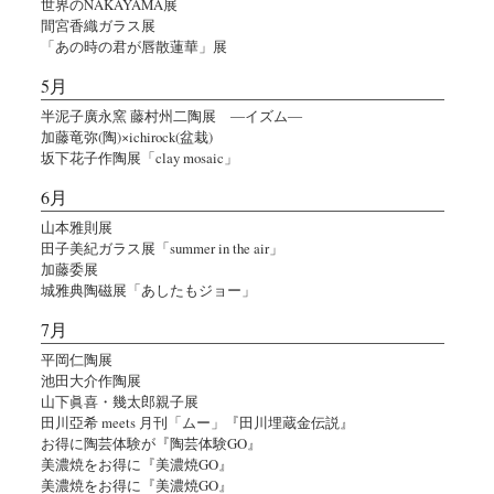
世界のNAKAYAMA展
間宮香織ガラス展
「あの時の君が唇散蓮華」展
5月
半泥子廣永窯 藤村州二陶展 ―イズム―
加藤竜弥(陶)×ichirock(盆栽)
坂下花子作陶展「clay mosaic」
6月
山本雅則展
田子美紀ガラス展「summer in the air」
加藤委展
城雅典陶磁展「あしたもジョー」
7月
平岡仁陶展
池田大介作陶展
山下眞喜・幾太郎親子展
田川亞希 meets 月刊「ムー」『田川埋蔵金伝説』
お得に陶芸体験が『陶芸体験GO』
美濃焼をお得に『美濃焼GO』
美濃焼をお得に『美濃焼GO』