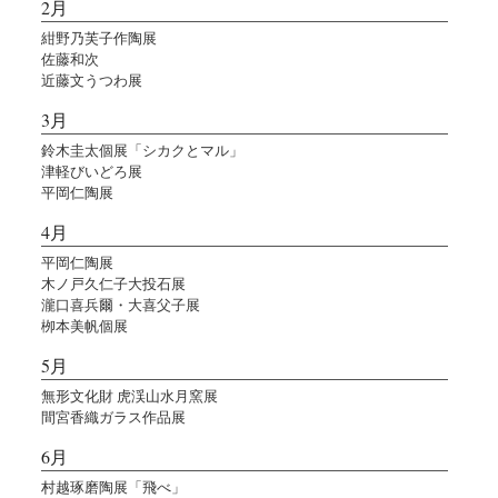
2月
紺野乃芙子作陶展
佐藤和次
近藤文うつわ展
3月
鈴木圭太個展「シカクとマル」
津軽びいどろ展
平岡仁陶展
4月
平岡仁陶展
木ノ戸久仁子大投石展
瀧口喜兵爾・大喜父子展
栁本美帆個展
5月
無形文化財 虎渓山水月窯展
間宮香織ガラス作品展
6月
村越琢磨陶展「飛べ」