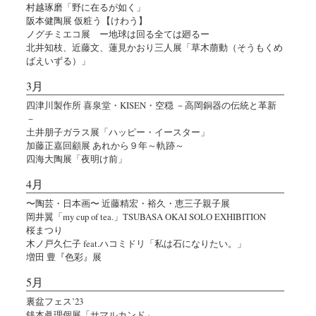
村越琢磨「野に在るが如く」
阪本健陶展 仮粧う【けわう】
ノグチミエコ展 ー地球は回る全ては廻るー
北井知枝、近藤文、蓮見かおり三人展「草木萠動（そうもくめ
ばえいずる）」
3月
四津川製作所 喜泉堂・KISEN・空穏 －高岡銅器の伝統と革新
－
土井朋子ガラス展「ハッピー・イースター」
加藤正嘉回顧展 あれから９年～軌跡～
四海大陶展「夜明け前」
4月
〜陶芸・日本画〜 近藤精宏・裕久・恵三子親子展
岡井翼「my cup of tea.」TSUBASA OKAI SOLO EXHIBITION
桜まつり
木ノ戸久仁子 feat.ハコミドリ「私は石になりたい。」
増田 豊『色彩』展
5月
裏盆フェス’23
銭本眞理個展「サマルカンド」