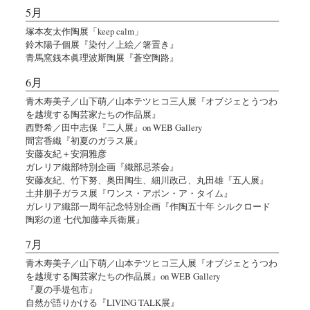
5月
塚本友太作陶展「keep calm」
鈴木陽子個展『染付／上絵／箸置き』
青馬窯銭本眞理波斯陶展『蒼空陶路』
6月
青木寿美子／山下萌／山本テツヒコ三人展『オブジェとうつわ
を越境する陶芸家たちの作品展』
西野希／田中志保『二人展』on WEB Gallery
間宮香織『初夏のガラス展』
安藤友紀＋安洞雅彦
ガレリア織部特別企画『織部忌茶会』
安藤友紀、竹下努、奥田陶生、細川政己、丸田雄『五人展』
土井朋子ガラス展『ワンス・アポン・ア・タイム』
ガレリア織部一周年記念特別企画『作陶五十年 シルクロード
陶彩の道 七代加藤幸兵衛展』
7月
青木寿美子／山下萌／山本テツヒコ三人展『オブジェとうつわ
を越境する陶芸家たちの作品展』on WEB Gallery
『夏の手堤包市』
自然が語りかける『LIVING TALK展』