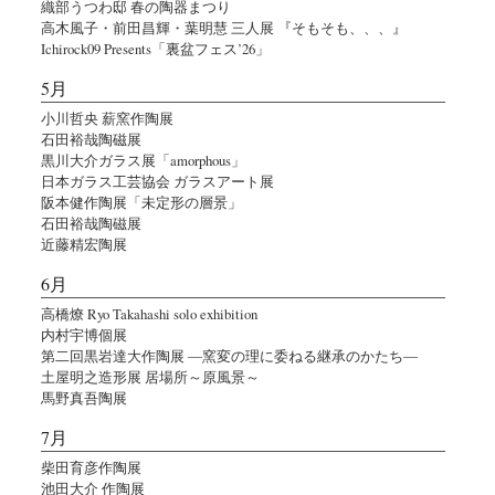
織部うつわ邸 春の陶器まつり
高木風子・前田昌輝・葉明慧 三人展 『そもそも、、、』
Ichirock09 Presents「裏盆フェス’26」
5月
小川哲央 薪窯作陶展
石田裕哉陶磁展
黒川大介ガラス展「amorphous」
日本ガラス工芸協会 ガラスアート展
阪本健作陶展「未定形の層景」
石田裕哉陶磁展
近藤精宏陶展
6月
高橋燎 Ryo Takahashi solo exhibition
内村宇博個展
第二回黒岩達大作陶展 ―窯変の理に委ねる継承のかたち―
土屋明之造形展 居場所～原風景～
馬野真吾陶展
7月
柴田育彦作陶展
池田大介 作陶展