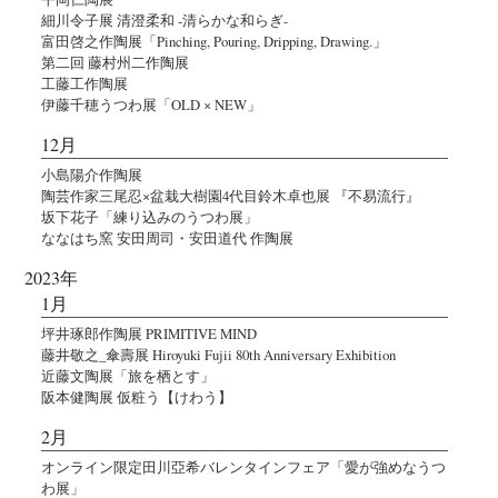
細川令子展 清澄柔和 -清らかな和らぎ-
富田啓之作陶展「Pinching, Pouring, Dripping, Drawing.」
第二回 藤村州二作陶展
工藤工作陶展
伊藤千穂うつわ展「OLD × NEW」
12月
小島陽介作陶展
陶芸作家三尾忍×盆栽大樹園4代目鈴木卓也展 『不易流行』
坂下花子「練り込みのうつわ展」
ななはち窯 安田周司・安田道代 作陶展
2023年
1月
坪井琢郎作陶展 PRIMITIVE MIND
藤井敬之_傘壽展 Hiroyuki Fujii 80th Anniversary Exhibition
近藤文陶展「旅を栖とす」
阪本健陶展 仮粧う【けわう】
2月
オンライン限定田川亞希バレンタインフェア「愛が強めなうつ
わ展」