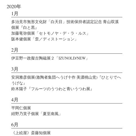
2020年
1月
多治見市無形文化財「白天目」技術保持者認定記念 青山双溪
個展『白と黒』
加藤竜弥個展「セトモノヤ・デ・ラ・ルス」
阪本健個展「歪／ディストーション」
2月
伊豆野一政擬古陶磁展２「IZUNOLD/NEW」
3月
安洞雅彦個展(激陶者集団へうげ十作 美濃桃山党)『ひとりでへ
うげな』
鈴木陽子『フルーツのうつわと青いうつわ展』
4月
平岡仁個展
紺野乃芙子個展「夏至南風」
6月
《上絵屋》斎藤知個展