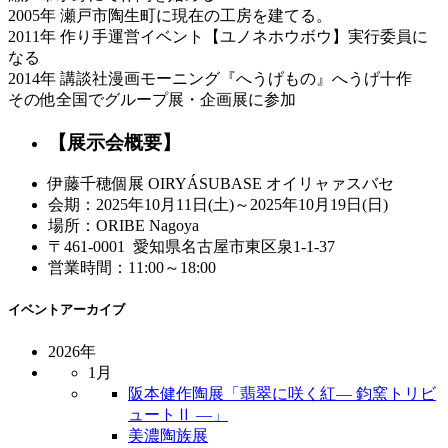
2005年 瀬戸市陶生町に現在の工房を建てる。
2011年 作り手運営イベント【ユノネホウボウ】実行委員に
なる
2014年 講談社漫画モーニング『へうげもの』へうげ十作
その他全国でグループ展・企画展に参加
【展示会概要】
伊藤千穂個展 OIRYÁSUBASE オイリャァスバセ
会期：2025年10月11日(土)～2025年10月19日(日)
場所：ORIBE Nagoya
〒461-0001 愛知県名古屋市東区泉1-1-37
営業時間：11:00～18:00
イベントアーカイブ
2026年
1月
阪本健作陶展「翡翠に咲く紅― 鈞窯トリビ
ュートⅡ ―」
美濃陶族展