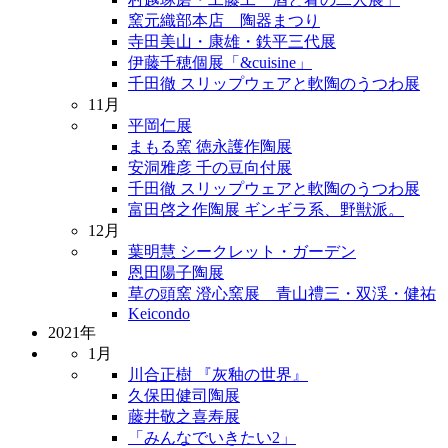
窯元織部本店 陶器まつり
寺田美山・康雄・鉄平三代展
伊藤千穂個展「&cuisine」
千田徹 スリップウェアと軟陶のうつわ展
11月
平岡仁展
まもる窯 徳永護作陶展
安洞雅彦 千の豆向付展
千田徹 スリップウェアと軟陶のうつわ展
富田啓之作陶展 ギンギラ系、野獣派。
12月
葉明慧 シークレット・ガーデン
恩田陽子陶展
草の頭窯 澄心窯展 青山禮三・双渓・健祐
Keicondo
2021年
1月
川合正樹 『灰釉の世界』
久保田健司陶展
藤井敬之喜寿展
「みんなでいきたい2」