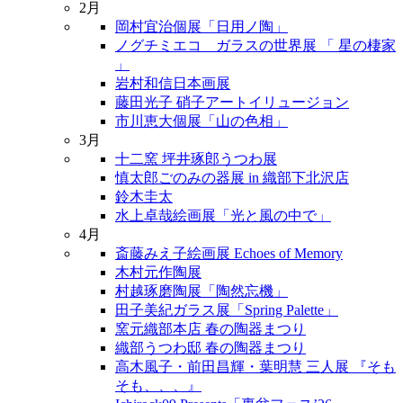
2月
岡村宜治個展「日用ノ陶」
ノグチミエコ ガラスの世界展 「 星の棲家
」
岩村和信日本画展
藤田光子 硝子アートイリュージョン
市川恵大個展「山の色相」
3月
十二窯 坪井琢郎うつわ展
慎太郎ごのみの器展 in 織部下北沢店
鈴木圭太
水上卓哉絵画展「光と風の中で」
4月
斎藤みえ子絵画展 Echoes of Memory
木村元作陶展
村越琢磨陶展「陶然忘機」
田子美紀ガラス展「Spring Palette」
窯元織部本店 春の陶器まつり
織部うつわ邸 春の陶器まつり
高木風子・前田昌輝・葉明慧 三人展 『そも
そも、、、』