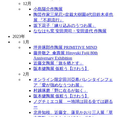
12月
小島陽介作陶展
陶芸作家三尾忍×盆栽大樹園4代目鈴木卓也
展 『不易流行』
坂下花子「練り込みのうつわ展」
ななはち窯 安田周司・安田道代 作陶展
2023年
1月
坪井琢郎作陶展 PRIMITIVE MIND
藤井敬之_傘壽展 Hiroyuki Fujii 80th
Anniversary Exhibition
近藤文陶展「旅を栖とす」
阪本健陶展 仮粧う【けわう】
2月
オンライン限定田川亞希バレンタインフェ
ア「愛が強めなうつわ展」
村越琢磨「野に在るが如く」
阪本健陶展 仮粧う【けわう】
ノグチミエコ展 ー地球は回る全ては廻る
ー
北井知枝、近藤文、蓮見かおり三人展「草