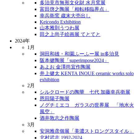
多治見市無形文化財 水月窯展
富田啓之陶展「相転移臨界点」
幸兵衛窯 歳末大売出し
Keicondo Exhibition
山本雅則うつわ展
田之上尚子絵画展 てとてと
2024年
1月
洞田和雄・和園ふーふー展 in多治見
阪本健陶展「superimpose2024」
あよお 金澤尚宜作陶展
井上健太 KENTA INOUE ceramic works solo
exhibition
2月
シルクロードの陶華 七代 加藤幸兵衛展
恩田陽子陶展
ノグチミエコ ガラスの世界展 「地水火
風空」
酒井敦志之作陶展
3月
安洞雅彦個展「美濃ストロングスタイル」
北村武志 1992-2024