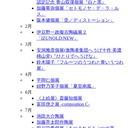
認定記念 青山双溪個展『白と黒』
加藤竜弥個展「セトモノヤ・デ・ラ・ル
ス」
阪本健個展「歪／ディストーション」
2月
伊豆野一政擬古陶磁展２
「IZUNOLD/NEW」
3月
安洞雅彦個展(激陶者集団へうげ十作 美濃
桃山党)『ひとりでへうげな』
鈴木陽子『フルーツのうつわと青いうつわ
展』
4月
平岡仁個展
紺野乃芙子個展「夏至南風」
6月
《上絵屋》斎藤知個展
富田啓之展 -composition C-
7月
池田大介陶展
加藤亮太郎作陶展