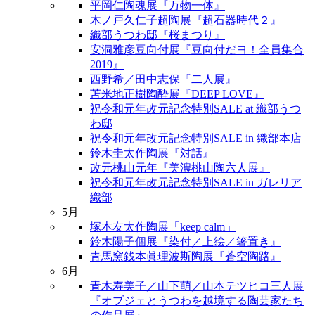
平岡仁陶魂展『万物一体』
木ノ戸久仁子超陶展『超石器時代２』
織部うつわ邸『桜まつり』
安洞雅彦豆向付展『豆向付だヨ！全員集合
2019』
西野希／田中志保『二人展』
苫米地正樹陶酔展『DEEP LOVE』
祝令和元年改元記念特別SALE at 織部うつ
わ邸
祝令和元年改元記念特別SALE in 織部本店
鈴木圭太作陶展『対話』
改元桃山元年『美濃桃山陶六人展』
祝令和元年改元記念特別SALE in ガレリア
織部
5月
塚本友太作陶展「keep calm」
鈴木陽子個展『染付／上絵／箸置き』
青馬窯銭本眞理波斯陶展『蒼空陶路』
6月
青木寿美子／山下萌／山本テツヒコ三人展
『オブジェとうつわを越境する陶芸家たち