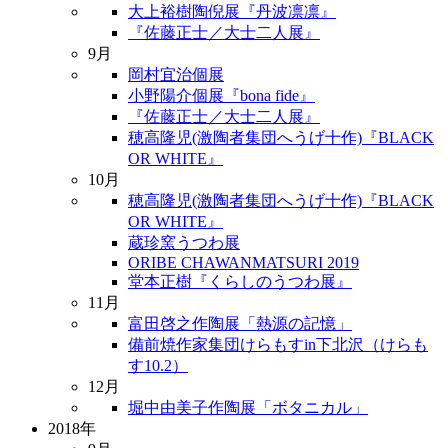
大上裕樹陶倪展『丹波凛凛』
『佐藤正士／大士二人展』
9月
岡村宜治個展
小野陽介個展『bona fide』
『佐藤正士／大士二人展』
穂高隆児(激陶者集団へうげ十作)『BLACK
OR WHITE』
10月
穂高隆児(激陶者集団へうげ十作)『BLACK
OR WHITE』
蔵珍窯うつわ展
ORIBE CHAWANMATSURI 2019
堂本正樹『くらしのうつわ展』
11月
富田啓之作陶展「熱源の記憶」
備前焼作家集団けらもすin下北沢（けらも
す10.2）
12月
堀中由美子作陶展「ボタニカル」
2018年