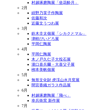
村越琢磨陶展「坐花酔月」
2月
紺野乃芙子作陶展
佐藤和次
近藤文うつわ展
3月
鈴木圭太個展「シカクとマル」
津軽びいどろ展
平岡仁陶展
4月
平岡仁陶展
木ノ戸久仁子大投石展
瀧口喜兵爾・大喜父子展
栁本美帆個展
5月
無形文化財 虎渓山水月窯展
間宮香織ガラス作品展
6月
村越琢磨陶展「飛べ」
幸兵衛窯 新作展
7月