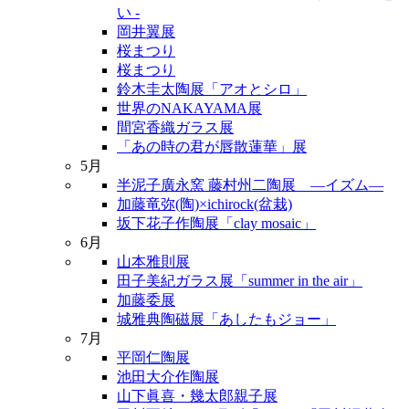
い -
岡井翼展
桜まつり
桜まつり
鈴木圭太陶展「アオとシロ」
世界のNAKAYAMA展
間宮香織ガラス展
「あの時の君が唇散蓮華」展
5月
半泥子廣永窯 藤村州二陶展 ―イズム―
加藤竜弥(陶)×ichirock(盆栽)
坂下花子作陶展「clay mosaic」
6月
山本雅則展
田子美紀ガラス展「summer in the air」
加藤委展
城雅典陶磁展「あしたもジョー」
7月
平岡仁陶展
池田大介作陶展
山下眞喜・幾太郎親子展