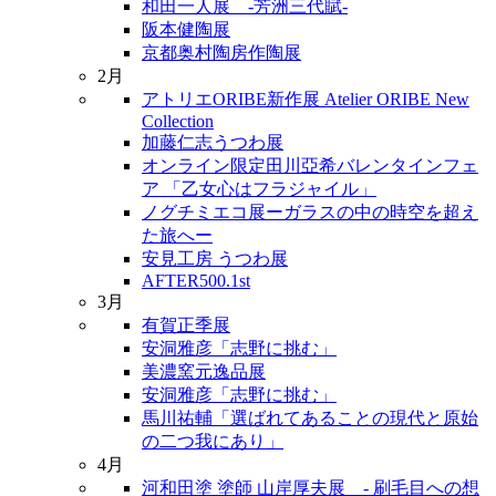
和田一人展 -芳洲三代賦-
阪本健陶展
京都奥村陶房作陶展
2月
アトリエORIBE新作展 Atelier ORIBE New
Collection
加藤仁志うつわ展
オンライン限定田川亞希バレンタインフェ
ア 「乙女心はフラジャイル」
ノグチミエコ展ーガラスの中の時空を超え
た旅へー
安見工房 うつわ展
AFTER500.1st
3月
有賀正季展
安洞雅彦「志野に挑む」
美濃窯元逸品展
安洞雅彦「志野に挑む」
馬川祐輔「選ばれてあることの現代と原始
の二つ我にあり」
4月
河和田塗 塗師 山岸厚夫展 - 刷毛目への想