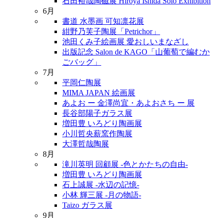
石田裕哉陶磁展 Hiroya Ishida Solo Exhibition
6月
書道 水墨画 可知凛花展
紺野乃芙子陶展「Petrichor」
池田くみ子絵画展 愛おしいまなざし
出版記念 Salon de KAGO「山葡萄で編むか
ごバッグ」
7月
平岡仁陶展
MIMA JAPAN 絵画展
あよお ー 金澤尚宜・あよおさち ー 展
長谷部陽子ガラス展
増田豊 いろどり陶画展
小川哲央薪窯作陶展
大澤哲哉陶展
8月
滝川英明 回顧展 -色とかたちの自由-
増田豊 いろどり陶画展
石上誠展 -水辺の記憶-
小林 輝三展 -月の物語-
Taizo ガラス展
9月