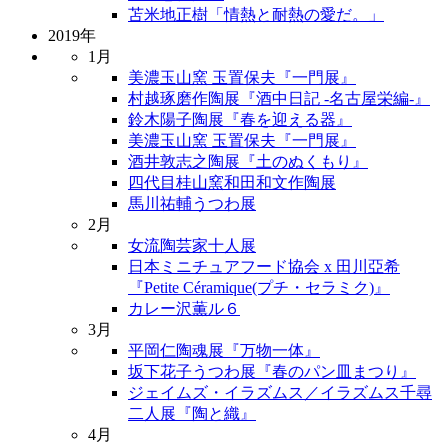
苫米地正樹「情熱と耐熱の愛だ。」
2019年
1月
美濃玉山窯 玉置保夫『一門展』
村越琢磨作陶展『酒中日記 -名古屋栄編-』
鈴木陽子陶展『春を迎える器』
美濃玉山窯 玉置保夫『一門展』
酒井敦志之陶展『土のぬくもり』
四代目桂山窯和田和文作陶展
馬川祐輔うつわ展
2月
女流陶芸家十人展
日本ミニチュアフード協会 x 田川亞希
『Petite Céramique(プチ・セラミク)』
カレー沢薫ル６
3月
平岡仁陶魂展『万物一体』
坂下花子うつわ展『春のパン皿まつり』
ジェイムズ・イラズムス／イラズムス千尋
二人展『陶と織』
4月