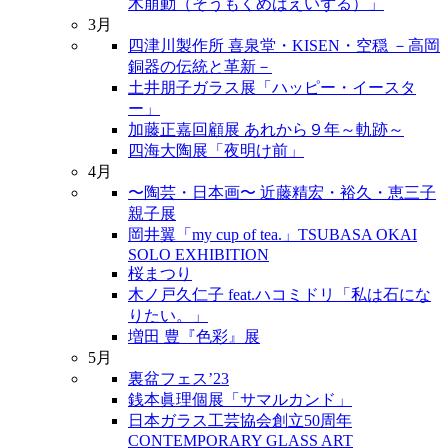
木萠動（そうもくめばえいずる）」
3月
四津川製作所 喜泉堂・KISEN・空穏 －高岡
銅器の伝統と革新－
土井朋子ガラス展「ハッピー・イースタ
ー」
加藤正嘉回顧展 あれから９年～軌跡～
四海大陶展「夜明け前」
4月
〜陶芸・日本画〜 近藤精宏・裕久・恵三子
親子展
岡井翼「my cup of tea.」TSUBASA OKAI
SOLO EXHIBITION
桜まつり
木ノ戸久仁子 feat.ハコミドリ「私は石にな
りたい。」
増田 豊『色彩』展
5月
裏盆フェス’23
銭本眞理個展「サマルカンド」
日本ガラス工芸協会創立50周年
CONTEMPORARY GLASS ART