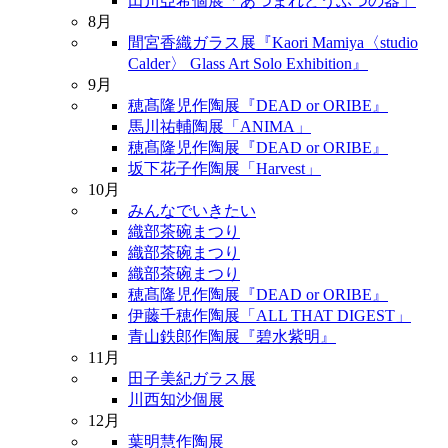
田川亞希個展「あつまれどうぶつの器」
8月
間宮香織ガラス展『Kaori Mamiya〈studio
Calder〉 Glass Art Solo Exhibition』
9月
穂髙隆児作陶展『DEAD or ORIBE』
馬川祐輔陶展「ANIMA」
穂髙隆児作陶展『DEAD or ORIBE』
坂下花子作陶展「Harvest」
10月
みんなでいきたい
織部茶碗まつり
織部茶碗まつり
織部茶碗まつり
穂髙隆児作陶展『DEAD or ORIBE』
伊藤千穂作陶展「ALL THAT DIGEST」
青山鉄郎作陶展『碧水紫明』
11月
田子美紀ガラス展
川西知沙個展
12月
葉明慧作陶展