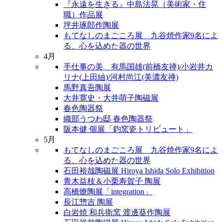
『永遠を生きる』中島法晃（美術家・住
職）作品展
坪井琢郎作陶展
もてなしのまごころ展 九谷焼作家9名によ
る、心を込めた器の世界
4月
手仕事の美 有馬国雄(前橋友禅)/小岩井カ
リナ(上田紬)/河村尚江(美濃友禅)
馬野真吾陶展
大井寛史・大井萌子陶磁展
春色陶器祭
織部うつわ邸 春色陶器祭
阪本健 個展「鈞窯瓷トリビュート」
5月
もてなしのまごころ展 九谷焼作家9名によ
る、心を込めた器の世界
石田裕哉陶磁展 Hiroya Ishida Solo Exhibition
青木益枝＆小栗寿賀子 陶展
高橋燎陶展「integration」
長江惣吉 陶展
白岩焼 和兵衛窯 渡邊葵作陶展