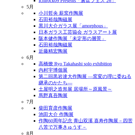
Ichirock09 Presents「裏盆フェス’26」
5月
小川哲央 薪窯作陶展
石田裕哉陶磁展
黒川大介ガラス展「amorphous」
日本ガラス工芸協会 ガラスアート展
阪本健作陶展「未定形の層景」
石田裕哉陶磁展
近藤精宏陶展
6月
高橋燎 Ryo Takahashi solo exhibition
内村宇博個展
第二回黒岩達大作陶展 ―窯変の理に委ねる
継承のかたち―
土屋明之造形展 居場所～原風景～
馬野真吾陶展
7月
柴田育彦作陶展
池田大介 作陶展
作陶60周年記念 青山双溪 喜寿作陶展－四苦
八苦で万事きゅうす－
8月