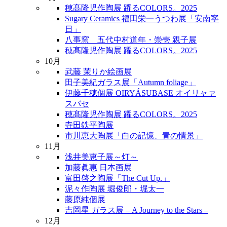
穂髙隆児作陶展 躍るCOLORS。2025
Sugary Ceramics 福田栄一うつわ展「安南寧
日」
八事窯 五代中村道年・崇壱 親子展
穂髙隆児作陶展 躍るCOLORS。2025
10月
武藤 茉りか絵画展
田子美紀ガラス展「Autumn foliage」
伊藤千穂個展 OIRYÁSUBASE オイリャァ
スバセ
穂髙隆児作陶展 躍るCOLORS。2025
寺田鉄平陶展
市川恵大陶展「白の記憶、青の情景」
11月
浅井美恵子展～灯～
加藤眞惠 日本画展
富田啓之陶展「The Cut Up.」
泥々作陶展 堀俊郎・堀太一
藤原純個展
吉岡星 ガラス展 – A Journey to the Stars –
12月