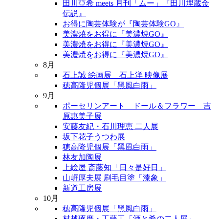
田川亞希 meets 月刊「ムー」『田川埋蔵金
伝説』
お得に陶芸体験が『陶芸体験GO』
美濃焼をお得に『美濃焼GO』
美濃焼をお得に『美濃焼GO』
美濃焼をお得に『美濃焼GO』
8月
石上誠 絵画展 石上洋 映像展
穂高隆児個展「黑風白雨」
9月
ポーセリンアート ドール＆フラワー 吉
原惠美子展
安藤友紀・石川理恵 二人展
坂下花子うつわ展
穂高隆児個展「黑風白雨」
林友加陶展
上絵屋 斎藤知「日々是好日」
山㟁厚夫展 刷毛目塗「漆象」
新道工房展
10月
穂高隆児個展「黑風白雨」
村越琢磨・工藤工「酒と肴の二人展」