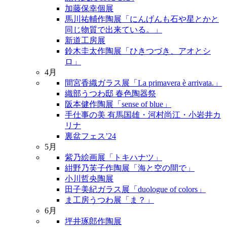
加藤保幸個展
馬川祐輔作陶展「にんげんも石や星とかと
同じ物質で出来ている。」
新道工房展
鈴木圭太作陶展「ひきつづき、アオとシ
ロ」
4月
間宮香織ガラス展「La primavera è arrivata.」
織部うつわ邸 春色陶器祭
阪本健作陶展「sense of blue」
手仕事の美 有馬国雄・河村尚江・小岩井カ
リナ
裏盆フェス’24
5月
紫乃絵画展「トキハナツ」
紺野乃芙子作陶展「海と空の間で」
小川哲央陶展
田子美紀ガラス展「duologue of colors」
ま工房うつわ展「ま？」
6月
坪井琢郎作陶展