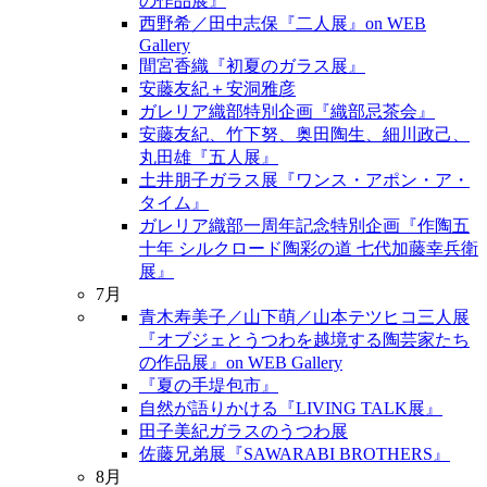
の作品展』
西野希／田中志保『二人展』on WEB
Gallery
間宮香織『初夏のガラス展』
安藤友紀＋安洞雅彦
ガレリア織部特別企画『織部忌茶会』
安藤友紀、竹下努、奥田陶生、細川政己、
丸田雄『五人展』
土井朋子ガラス展『ワンス・アポン・ア・
タイム』
ガレリア織部一周年記念特別企画『作陶五
十年 シルクロード陶彩の道 七代加藤幸兵衛
展』
7月
青木寿美子／山下萌／山本テツヒコ三人展
『オブジェとうつわを越境する陶芸家たち
の作品展』on WEB Gallery
『夏の手堤包市』
自然が語りかける『LIVING TALK展』
田子美紀ガラスのうつわ展
佐藤兄弟展『SAWARABI BROTHERS』
8月