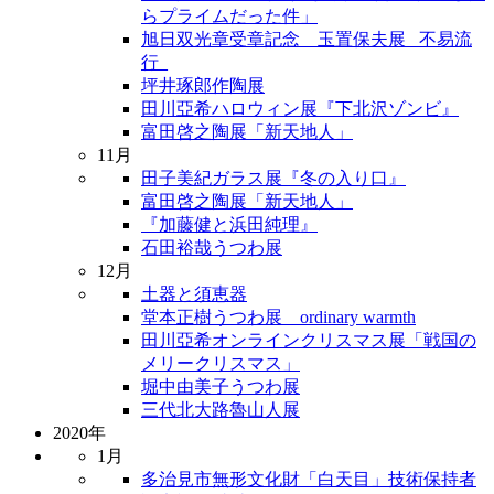
らプライムだった件」
旭日双光章受章記念 玉置保夫展 _不易流
行_
坪井琢郎作陶展
田川亞希ハロウィン展『下北沢ゾンビ』
富田啓之陶展「新天地人」
11月
田子美紀ガラス展『冬の入り口』
富田啓之陶展「新天地人」
『加藤健と浜田純理』
石田裕哉うつわ展
12月
土器と須恵器
堂本正樹うつわ展 ordinary warmth
田川亞希オンラインクリスマス展「戦国の
メリークリスマス」
堀中由美子うつわ展
三代北大路魯山人展
2020年
1月
多治見市無形文化財「白天目」技術保持者