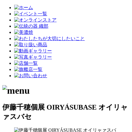
伊藤千穂個展 OIRYÁSUBASE オイリャ
ァスバセ