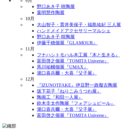
9月
野口あき子 咲陶展
葉明慧作陶展
10月
大山智子・貫井美保子・福島祐紀 三人展
ハンドメイドアクセサリーマルシェ
野口あき子 咲陶展
伊藤千穂個展『GLAMOUR』
11月
フナハシトモハル木工展『木と生きる』
富田啓之個展『TOMITA Universe』
馬川祐輔個展『UMAX』
瀧口喜兵爾・大喜『父子展』
12月
『IZUNOTFAKE』伊豆野一政擬古陶展
坂下花子『ねりこみうつわ展』
陶画工『和田一人展』
鈴木圭太作陶展『フォアシュピール』
瀧口喜兵爾・大喜『父子展』
富田啓之個展『TOMITA Universe』