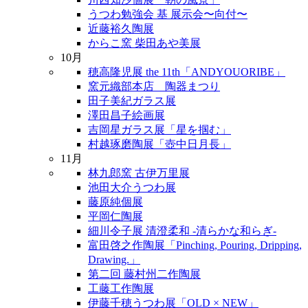
うつわ勉強会 基 展示会〜向付〜
近藤裕久陶展
からこ窯 柴田あや美展
10月
穂高隆児展 the 11th「ANDYOUORIBE」
窯元織部本店 陶器まつり
田子美紀ガラス展
澤田昌子絵画展
吉岡星ガラス展「星を掴む」
村越琢磨陶展「壺中日月長」
11月
林九郎窯 古伊万里展
池田大介うつわ展
藤原純個展
平岡仁陶展
細川令子展 清澄柔和 -清らかな和らぎ-
富田啓之作陶展「Pinching, Pouring, Dripping,
Drawing.」
第二回 藤村州二作陶展
工藤工作陶展
伊藤千穂うつわ展「OLD × NEW」