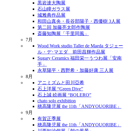
黒岩達大陶展
石山瞳ガラス展
城雅典作品展
和田山真央・長谷部陽子・西優樹 3人展
第二回 加藤亮太郎作陶展
斎藤知陶展「千里同風」
7月
Wood Work studio Taller de Maeda タジェー
ル・デ･マエダ 前田昌輝作品展
Sugary Ceramics 福田栄一うつわ展「安南
手」
永草陽平・西野希・加藤好康 三人展
8月
アニミズムと田川亞希
石上洋展 “Green Dive”
石上誠 絵画展 “BOLERO”
chato solo exhibition
穂高隆児展 the 11th「ANDYOUORIBE」
9月
有賀正季展
穂高隆児展 the 11th「ANDYOUORIBE」
川西知沙個展「朝の風景」