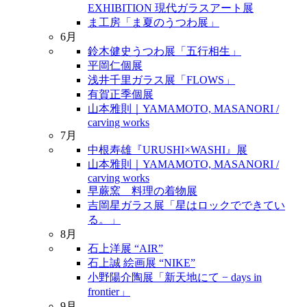
EXHIBITION 現代ガラスアート展
ま工房「ま夏のうつわ展」
6月
鈴木健史うつわ展「五行相生」
平岡仁個展
浅井千里ガラス展「FLOWS」
有賀正季個展
山本雅則｜YAMAMOTO, MASANORI /
carving works
7月
中根寿雄『URUSHI×WASHI』展
山本雅則｜YAMAMOTO, MASANORI /
carving works
早蕨窯 料理の着物展
吉岡星ガラス展「星はロックでできてい
る。」
8月
石上洋展 “AIR”
石上誠 絵画展 “NIKE”
小野陽介陶展「新天地にて − days in
frontier」
9月