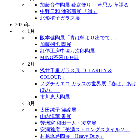
加藤音作陶展 薮庭便り －草思ふ 草語る－
中野日和 油彩画展 「縁」
北形槙子ガラス展
2025年
1月
阪本健陶展「青は藍より出でて、」
加藤摑也 陶展
紅傳工房中塚万次郎陶展
MINO茶碗100+展
2月
浅井千里ガラス展「CLARITY &
COLOUR」
ノグチミエコ ガラスの世界展「春は、あけ
ぼの。」
市川恵大陶展
3月
太田純子 籐編展
山内溪華 書展
芳洲窯 和田一人・凌空展
安洞雅彦「美濃ストロングスタイル２」
村越琢磨陶展「Heavy Duty」