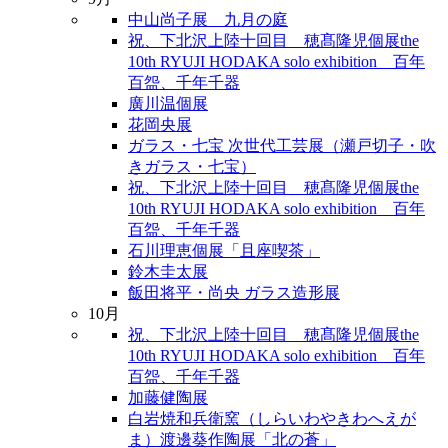
中山尚子展 九月の庭
祝、下北沢上陸十回目 穂髙隆児個展the
10th RYUJI HODAKA solo exhibition 百年
百盌、千年千器
廣川温個展
花岡央展
ガラス・七宝 次世代工芸展（瀬戸切子・吹
きガラス・七宝）
祝、下北沢上陸十回目 穂髙隆児個展the
10th RYUJI HODAKA solo exhibition 百年
百盌、千年千器
石川理恵個展「且座喫茶」
鈴木圭太展
飯田将平・尚央 ガラス造形展
10月
祝、下北沢上陸十回目 穂髙隆児個展the
10th RYUJI HODAKA solo exhibition 百年
百盌、千年千器
加藤健陶展
白岩焼和兵衛窯（しらいわやきわへえが
ま）渡邊葵作陶展「北の蒼」