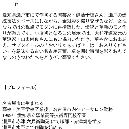
愛知県瀬戸市にて作陶する陶芸家・伊藤千穂さん。瀬戸の伝
統技法をベースにしながら、金銀彩を織り交ぜるなど、女性
ならではの視点でモダンに再構築した、伝統と革新のモノ作
りが魅力です。小店初となるこの展示では、大和花道家元の
華道家・山田尚俊さんにもご協力いただき、華やかにお出迎
え。サブタイトルの「おいりゃぁすばせ」は「お入りくださ
い」を意味する古い名古屋言葉。卓を囲む時間を彩るおもて
なしのうつわたちをどうぞご高覧ください。
【プロフィール】
名古屋市に生まれる
高校・美容学校卒業後、名古屋市内ヘアーサロン勤務
1999年 愛知県立窯業高等技術専門校卒業
瀬戸市赤津 六兵衛陶苑 にて織部・赤津焼を学ぶ
瀬戸市水野にて作陶を始める