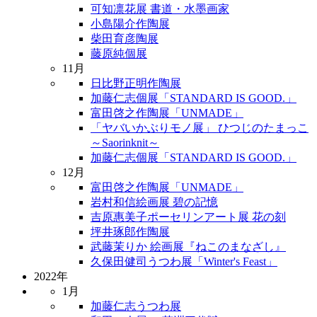
可知凛花展 書道・水墨画家
小島陽介作陶展
柴田育彦陶展
藤原純個展
11月
日比野正明作陶展
加藤仁志個展「STANDARD IS GOOD.」
富田啓之作陶展「UNMADE」
「ヤバいかぶりモノ展」 ひつじのたまっこ
～Saorinknit～
加藤仁志個展「STANDARD IS GOOD.」
12月
富田啓之作陶展「UNMADE」
岩村和信絵画展 碧の記憶
吉原惠美子ポーセリンアート展 花の刻
坪井琢郎作陶展
武藤茉りか 絵画展『ねこのまなざし』
久保田健司うつわ展「Winter's Feast」
2022年
1月
加藤仁志うつわ展