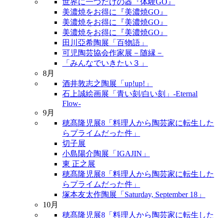
世界に一つだけの器『体験GO』
美濃焼をお得に『美濃焼GO』
美濃焼をお得に『美濃焼GO』
美濃焼をお得に『美濃焼GO』
田川亞希陶展「百物語」
可児陶芸協会作家展－随縁－
「みんなでいきたい３」
8月
酒井敦志之陶展「up!up!」
石上誠絵画展「青い刻/白い刻」-Eternal
Flow-
9月
穂髙隆児展8「料理人から陶芸家に転生した
らプライムだった件」
切子展
小島陽介陶展「IGAJIN」
東 正之展
穂髙隆児展8「料理人から陶芸家に転生した
らプライムだった件」
塚本友太作陶展「Saturday, September 18」
10月
穂髙隆児展8「料理人から陶芸家に転生した