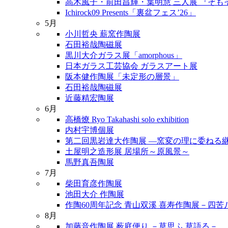
高木風子・前田昌輝・葉明慧 三人展 『そも
Ichirock09 Presents「裏盆フェス’26」
5月
小川哲央 薪窯作陶展
石田裕哉陶磁展
黒川大介ガラス展「amorphous」
日本ガラス工芸協会 ガラスアート展
阪本健作陶展「未定形の層景」
石田裕哉陶磁展
近藤精宏陶展
6月
高橋燎 Ryo Takahashi solo exhibition
内村宇博個展
第二回黒岩達大作陶展 ―窯変の理に委ねる
土屋明之造形展 居場所～原風景～
馬野真吾陶展
7月
柴田育彦作陶展
池田大介 作陶展
作陶60周年記念 青山双溪 喜寿作陶展－四
8月
加藤音作陶展 薮庭便り －草思ふ 草語る－