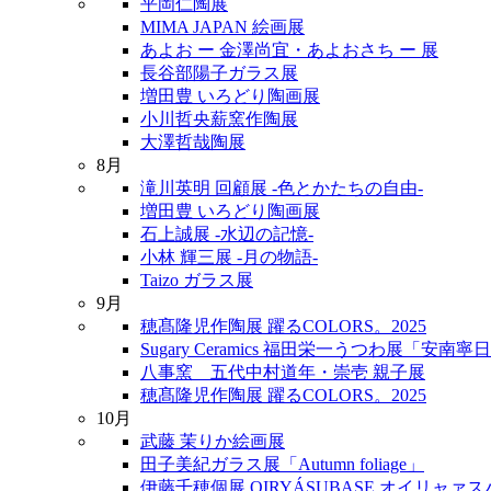
平岡仁陶展
MIMA JAPAN 絵画展
あよお ー 金澤尚宜・あよおさち ー 展
長谷部陽子ガラス展
増田豊 いろどり陶画展
小川哲央薪窯作陶展
大澤哲哉陶展
8月
滝川英明 回顧展 -色とかたちの自由-
増田豊 いろどり陶画展
石上誠展 -水辺の記憶-
小林 輝三展 -月の物語-
Taizo ガラス展
9月
穂髙隆児作陶展 躍るCOLORS。2025
Sugary Ceramics 福田栄一うつわ展「安南寧
八事窯 五代中村道年・崇壱 親子展
穂髙隆児作陶展 躍るCOLORS。2025
10月
武藤 茉りか絵画展
田子美紀ガラス展「Autumn foliage」
伊藤千穂個展 OIRYÁSUBASE オイリャァ