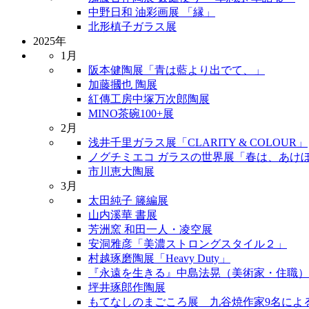
中野日和 油彩画展 「縁」
北形槙子ガラス展
2025年
1月
阪本健陶展「青は藍より出でて、」
加藤摑也 陶展
紅傳工房中塚万次郎陶展
MINO茶碗100+展
2月
浅井千里ガラス展「CLARITY & COLOUR」
ノグチミエコ ガラスの世界展「春は、あけ
市川恵大陶展
3月
太田純子 籐編展
山内溪華 書展
芳洲窯 和田一人・凌空展
安洞雅彦「美濃ストロングスタイル２」
村越琢磨陶展「Heavy Duty」
『永遠を生きる』中島法晃（美術家・住職）
坪井琢郎作陶展
もてなしのまごころ展 九谷焼作家9名によ