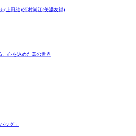
(上田紬)/河村尚江(美濃友禅)
る、心を込めた器の世界
かごバッグ」