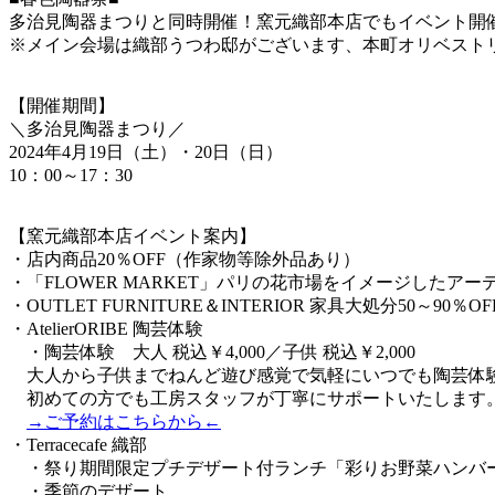
多治見陶器まつりと同時開催！窯元織部本店でもイベント開
※メイン会場は織部うつわ邸がございます、本町オリベスト
【開催期間】
＼多治見陶器まつり／
2024年4月19日（土）・20日（日）
10：00～17：30
【窯元織部本店イベント案内】
・店内商品20％OFF（作家物等除外品あり）
・「FLOWER MARKET」パリの花市場をイメージしたア
・OUTLET FURNITURE＆INTERIOR 家具大処分50～90％OF
・AtelierORIBE 陶芸体験
・陶芸体験 大人 税込￥4,000／子供 税込￥2,000
大人から子供までねんど遊び感覚で気軽にいつでも陶芸体
初めての方でも工房スタッフが丁寧にサポートいたします
→ご予約はこちらから←
・Terracecafe 織部
・祭り期間限定プチデザート付ランチ「彩りお野菜ハンバーグ
・季節のデザート