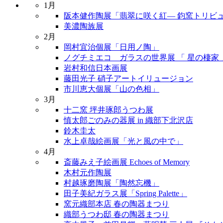
1月
阪本健作陶展「翡翠に咲く紅― 鈞窯トリビュ
美濃陶族展
2月
岡村宜治個展「日用ノ陶」
ノグチミエコ ガラスの世界展 「 星の棲家 
岩村和信日本画展
藤田光子 硝子アートイリュージョン
市川恵大個展「山の色相」
3月
十二窯 坪井琢郎うつわ展
慎太郎ごのみの器展 in 織部下北沢店
鈴木圭太
水上卓哉絵画展「光と風の中で」
4月
斎藤みえ子絵画展 Echoes of Memory
木村元作陶展
村越琢磨陶展「陶然忘機」
田子美紀ガラス展「Spring Palette」
窯元織部本店 春の陶器まつり
織部うつわ邸 春の陶器まつり