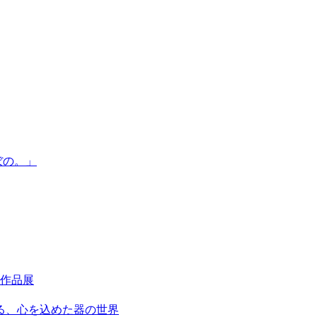
ぼの。」
作品展
る、心を込めた器の世界