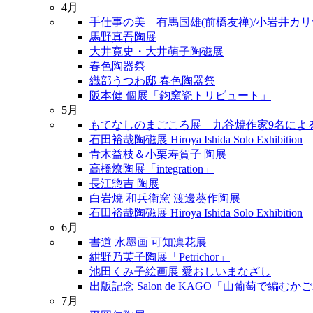
4月
手仕事の美 有馬国雄(前橋友禅)/小岩井カリナ
馬野真吾陶展
大井寛史・大井萌子陶磁展
春色陶器祭
織部うつわ邸 春色陶器祭
阪本健 個展「鈞窯瓷トリビュート」
5月
もてなしのまごころ展 九谷焼作家9名によ
石田裕哉陶磁展 Hiroya Ishida Solo Exhibition
青木益枝＆小栗寿賀子 陶展
高橋燎陶展「integration」
長江惣吉 陶展
白岩焼 和兵衛窯 渡邊葵作陶展
石田裕哉陶磁展 Hiroya Ishida Solo Exhibition
6月
書道 水墨画 可知凛花展
紺野乃芙子陶展「Petrichor」
池田くみ子絵画展 愛おしいまなざし
出版記念 Salon de KAGO「山葡萄で編む
7月