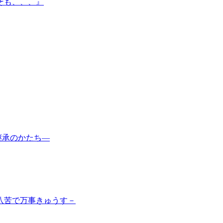
そも、、、』
継承のかたち―
苦八苦で万事きゅうす－