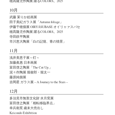
穂髙隆児作陶展 躍るCOLORS。2025
10月
武藤 茉りか絵画展
田子美紀ガラス展「Autumn foliage」
伊藤千穂個展 OIRYÁSUBASE オイリャァスバセ
穂髙隆児作陶展 躍るCOLORS。2025
寺田鉄平陶展
市川恵大陶展「白の記憶、青の情景」
11月
浅井美恵子展～灯～
加藤眞惠 日本画展
富田啓之陶展「The Cut Up.」
泥々作陶展 堀俊郎・堀太一
藤原純個展
吉岡星 ガラス展 – A Journey to the Stars –
12月
多治見市無形文化財 水月窯展
富田啓之陶展「相転移臨界点」
幸兵衛窯 歳末大売出し
Keicondo Exhibition