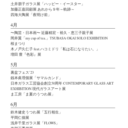
土井朋子ガラス展「ハッピー・イースター」
加藤正嘉回顧展 あれから９年～軌跡～
四海大陶展「夜明け前」
4月
〜陶芸・日本画〜 近藤精宏・裕久・恵三子親子展
岡井翼「my cup of tea.」TSUBASA OKAI SOLO EXHIBITION
桜まつり
木ノ戸久仁子 feat.ハコミドリ「私は石になりたい。」
増田 豊『色彩』展
5月
裏盆フェス’23
銭本眞理個展「サマルカンド」
日本ガラス工芸協会創立50周年 CONTEMPORARY GLASS ART
EXHIBITION 現代ガラスアート展
ま工房「ま夏のうつわ展」
6月
鈴木健史うつわ展「五行相生」
平岡仁個展
浅井千里ガラス展「FLOWS」