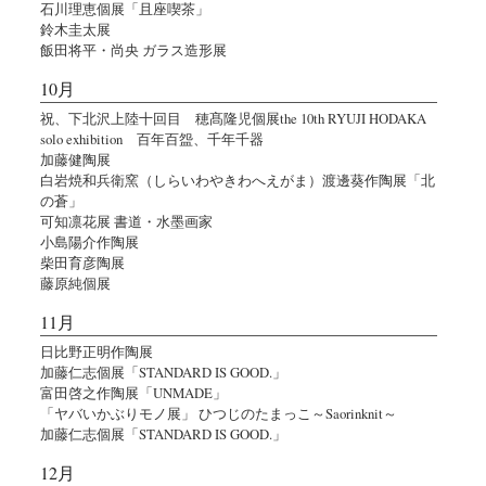
石川理恵個展「且座喫茶」
鈴木圭太展
飯田将平・尚央 ガラス造形展
10月
祝、下北沢上陸十回目 穂髙隆児個展the 10th RYUJI HODAKA
solo exhibition 百年百盌、千年千器
加藤健陶展
白岩焼和兵衛窯（しらいわやきわへえがま）渡邊葵作陶展「北
の蒼」
可知凛花展 書道・水墨画家
小島陽介作陶展
柴田育彦陶展
藤原純個展
11月
日比野正明作陶展
加藤仁志個展「STANDARD IS GOOD.」
富田啓之作陶展「UNMADE」
「ヤバいかぶりモノ展」 ひつじのたまっこ～Saorinknit～
加藤仁志個展「STANDARD IS GOOD.」
12月