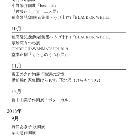
小野陽介個展『bona fide』
『佐藤正士／大士二人展』
穂高隆児(激陶者集団へうげ十作)『BLACK OR WHITE』
10月
穂高隆児(激陶者集団へうげ十作)『BLACK OR WHITE』
蔵珍窯うつわ展
ORIBE CHAWANMATSURI 2019
堂本正樹『くらしのうつわ展』
11月
富田啓之作陶展「熱源の記憶」
備前焼作家集団けらもすin下北沢（けらもす10.2）
12月
堀中由美子作陶展「ボタニカル」
2018年
9月
野口あき子 咲陶展
葉明慧作陶展