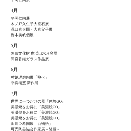
4月
平岡仁陶展
木ノ戸久仁子大投石展
瀧口喜兵爾・大喜父子展
栁本美帆個展
5月
無形文化財 虎渓山水月窯展
間宮香織ガラス作品展
6月
村越琢磨陶展「飛べ」
幸兵衛窯 新作展
7月
世界に一つだけの器『体験GO』
美濃焼をお得に『美濃焼GO』
美濃焼をお得に『美濃焼GO』
美濃焼をお得に『美濃焼GO』
田川亞希陶展「百物語」
可児陶芸協会作家展－随縁－