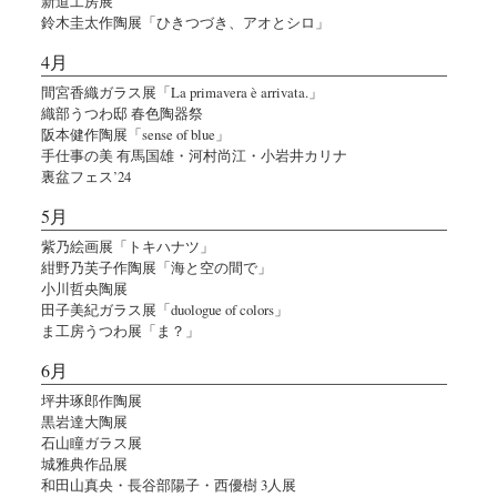
新道工房展
鈴木圭太作陶展「ひきつづき、アオとシロ」
4月
間宮香織ガラス展「La primavera è arrivata.」
織部うつわ邸 春色陶器祭
阪本健作陶展「sense of blue」
手仕事の美 有馬国雄・河村尚江・小岩井カリナ
裏盆フェス’24
5月
紫乃絵画展「トキハナツ」
紺野乃芙子作陶展「海と空の間で」
小川哲央陶展
田子美紀ガラス展「duologue of colors」
ま工房うつわ展「ま？」
6月
坪井琢郎作陶展
黒岩達大陶展
石山瞳ガラス展
城雅典作品展
和田山真央・長谷部陽子・西優樹 3人展