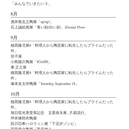
「みんなでいきたい３」
8月
酒井敦志之陶展「up!up!」
石上誠絵画展「青い刻/白い刻」-Eternal Flow-
9月
穂髙隆児展8「料理人から陶芸家に転生したらプライムだった
件」
切子展
小島陽介陶展「IGAJIN」
東 正之展
穂髙隆児展8「料理人から陶芸家に転生したらプライムだった
件」
塚本友太作陶展「Saturday, September 18」
10月
穂髙隆児展8「料理人から陶芸家に転生したらプライムだった
件」
旭日双光章受章記念 玉置保夫展 _不易流行_
坪井琢郎作陶展
田川亞希ハロウィン展『下北沢ゾンビ』
富田啓之陶展「新天地人」