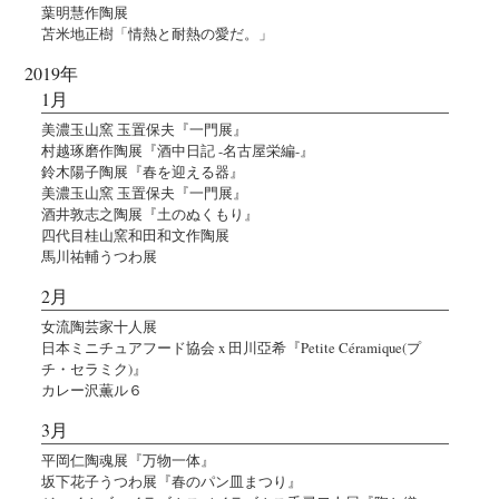
葉明慧作陶展
苫米地正樹「情熱と耐熱の愛だ。」
2019年
1月
美濃玉山窯 玉置保夫『一門展』
村越琢磨作陶展『酒中日記 -名古屋栄編-』
鈴木陽子陶展『春を迎える器』
美濃玉山窯 玉置保夫『一門展』
酒井敦志之陶展『土のぬくもり』
四代目桂山窯和田和文作陶展
馬川祐輔うつわ展
2月
女流陶芸家十人展
日本ミニチュアフード協会 x 田川亞希『Petite Céramique(プ
チ・セラミク)』
カレー沢薫ル６
3月
平岡仁陶魂展『万物一体』
坂下花子うつわ展『春のパン皿まつり』