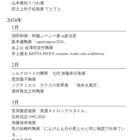
山本雅則うつわ展
田之上尚子絵画展 てとてと
2024年
1月
洞田和雄・和園ふーふー展 in多治見
阪本健陶展「superimpose2024」
あよお 金澤尚宜作陶展
井上健太 KENTA INOUE ceramic works solo exhibition
2月
シルクロードの陶華 七代 加藤幸兵衛展
恩田陽子陶展
ノグチミエコ ガラスの世界展 「地水火風空」
酒井敦志之作陶展
3月
安洞雅彦個展「美濃ストロングスタイル」
北村武志 1992-2024
加藤保幸個展
馬川祐輔作陶展「にんげんも石や星とかと同じ物質で出来てい
る。」