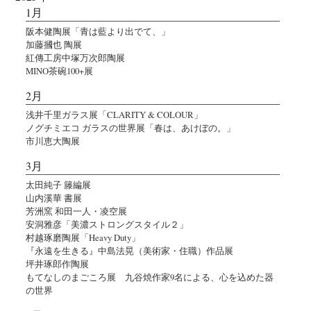
1月
阪本健陶展「青は藍より出でて、」
加藤摑也 陶展
紅傳工房中塚万次郎陶展
MINO茶碗100+展
2月
浅井千里ガラス展「CLARITY & COLOUR」
ノグチミエコ ガラスの世界展「春は、あけぼの。」
市川恵大陶展
3月
太田純子 籐編展
山内溪華 書展
芳洲窯 和田一人・凌空展
安洞雅彦「美濃ストロングスタイル２」
村越琢磨陶展「Heavy Duty」
『永遠を生きる』中島法晃（美術家・住職）作品展
坪井琢郎作陶展
もてなしのまごころ展 九谷焼作家9名による、心を込めた器
の世界