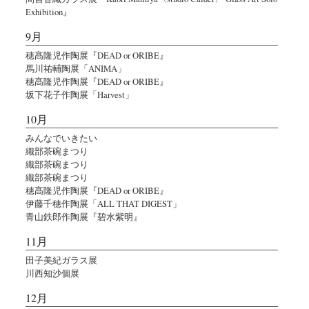
Exhibition』
9月
穂髙隆児作陶展『DEAD or ORIBE』
馬川祐輔陶展「ANIMA」
穂髙隆児作陶展『DEAD or ORIBE』
坂下花子作陶展「Harvest」
10月
みんなでいきたい
織部茶碗まつり
織部茶碗まつり
織部茶碗まつり
穂髙隆児作陶展『DEAD or ORIBE』
伊藤千穂作陶展「ALL THAT DIGEST」
青山鉄郎作陶展『碧水紫明』
11月
田子美紀ガラス展
川西知沙個展
12月