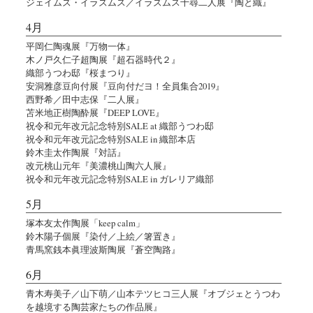
ジェイムズ・イラズムス／イラズムス千尋二人展『陶と織』
4月
平岡仁陶魂展『万物一体』
木ノ戸久仁子超陶展『超石器時代２』
織部うつわ邸『桜まつり』
安洞雅彦豆向付展『豆向付だヨ！全員集合2019』
西野希／田中志保『二人展』
苫米地正樹陶酔展『DEEP LOVE』
祝令和元年改元記念特別SALE at 織部うつわ邸
祝令和元年改元記念特別SALE in 織部本店
鈴木圭太作陶展『対話』
改元桃山元年『美濃桃山陶六人展』
祝令和元年改元記念特別SALE in ガレリア織部
5月
塚本友太作陶展「keep calm」
鈴木陽子個展『染付／上絵／箸置き』
青馬窯銭本眞理波斯陶展『蒼空陶路』
6月
青木寿美子／山下萌／山本テツヒコ三人展『オブジェとうつわ
を越境する陶芸家たちの作品展』