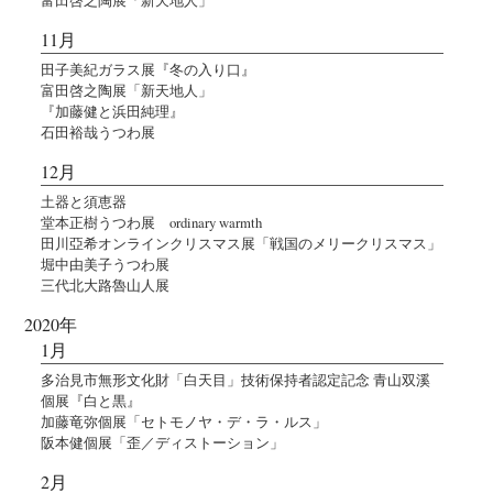
11月
田子美紀ガラス展『冬の入り口』
富田啓之陶展「新天地人」
『加藤健と浜田純理』
石田裕哉うつわ展
12月
土器と須恵器
堂本正樹うつわ展 ordinary warmth
田川亞希オンラインクリスマス展「戦国のメリークリスマス」
堀中由美子うつわ展
三代北大路魯山人展
2020年
1月
多治見市無形文化財「白天目」技術保持者認定記念 青山双溪
個展『白と黒』
加藤竜弥個展「セトモノヤ・デ・ラ・ルス」
阪本健個展「歪／ディストーション」
2月