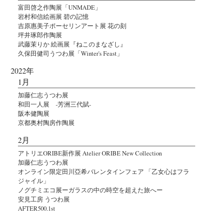
富田啓之作陶展「UNMADE」
岩村和信絵画展 碧の記憶
吉原惠美子ポーセリンアート展 花の刻
坪井琢郎作陶展
武藤茉りか 絵画展『ねこのまなざし』
久保田健司うつわ展「Winter's Feast」
2022年
1月
加藤仁志うつわ展
和田一人展 -芳洲三代賦-
阪本健陶展
京都奥村陶房作陶展
2月
アトリエORIBE新作展 Atelier ORIBE New Collection
加藤仁志うつわ展
オンライン限定田川亞希バレンタインフェア 「乙女心はフラ
ジャイル」
ノグチミエコ展ーガラスの中の時空を超えた旅へー
安見工房 うつわ展
AFTER500.1st