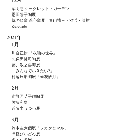
葉明慧 シークレット・ガーデン
恩田陽子陶展
草の頭窯 澄心窯展 青山禮三・双渓・健祐
Keicondo
2021年
1月
川合正樹 『灰釉の世界』
久保田健司陶展
藤井敬之喜寿展
「みんなでいきたい2」
村越琢磨陶展「坐花酔月」
2月
紺野乃芙子作陶展
佐藤和次
近藤文うつわ展
3月
鈴木圭太個展「シカクとマル」
津軽びいどろ展
平岡仁陶展