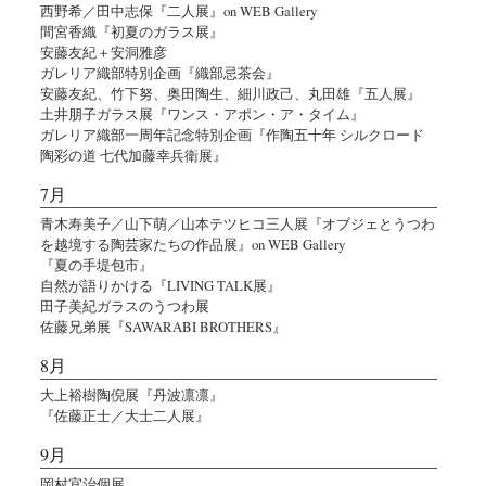
西野希／田中志保『二人展』on WEB Gallery
間宮香織『初夏のガラス展』
安藤友紀＋安洞雅彦
ガレリア織部特別企画『織部忌茶会』
安藤友紀、竹下努、奥田陶生、細川政己、丸田雄『五人展』
土井朋子ガラス展『ワンス・アポン・ア・タイム』
ガレリア織部一周年記念特別企画『作陶五十年 シルクロード
陶彩の道 七代加藤幸兵衛展』
7月
青木寿美子／山下萌／山本テツヒコ三人展『オブジェとうつわ
を越境する陶芸家たちの作品展』on WEB Gallery
『夏の手堤包市』
自然が語りかける『LIVING TALK展』
田子美紀ガラスのうつわ展
佐藤兄弟展『SAWARABI BROTHERS』
8月
大上裕樹陶倪展『丹波凛凛』
『佐藤正士／大士二人展』
9月
岡村宜治個展