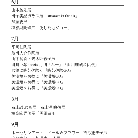
6月
山本雅則展
田子美紀ガラス展「summer in the air」
加藤委展
城雅典陶磁展「あしたもジョー」
7月
平岡仁陶展
池田大介作陶展
山下眞喜・幾太郎親子展
田川亞希 meets 月刊「ムー」『田川埋蔵金伝説』
お得に陶芸体験が『陶芸体験GO』
美濃焼をお得に『美濃焼GO』
美濃焼をお得に『美濃焼GO』
美濃焼をお得に『美濃焼GO』
8月
石上誠 絵画展 石上洋 映像展
穂高隆児個展「黑風白雨」
9月
ポーセリンアート ドール＆フラワー 吉原惠美子展