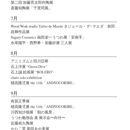
第二回 加藤亮太郎作陶展
斎藤知陶展「千里同風」
7月
Wood Work studio Taller de Maeda タジェール・デ･マエダ 前田
昌輝作品展
Sugary Ceramics 福田栄一うつわ展「安南手」
永草陽平・西野希・加藤好康 三人展
8月
アニミズムと田川亞希
石上洋展 “Green Dive”
石上誠 絵画展 “BOLERO”
chato solo exhibition
穂高隆児展 the 11th「ANDYOUORIBE」
9月
有賀正季展
穂高隆児展 the 11th「ANDYOUORIBE」
川西知沙個展「朝の風景」
うつわ勉強会 基 展示会〜向付〜
近藤裕久陶展
からこ窯 柴田あや美展