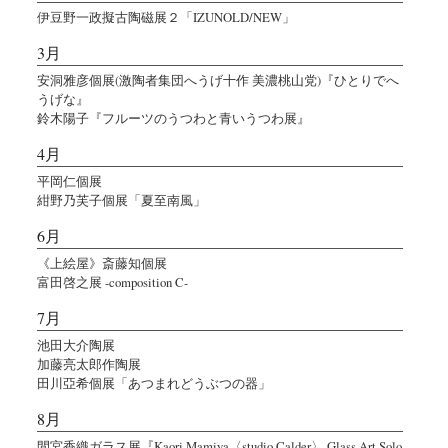
伊豆野一政擬古陶磁展２「IZUNOLD/NEW」
3月
安洞雅彦個展(激陶者集団へうげ十作 美濃桃山党)『ひとりでへ
うげな』
鈴木陽子『フルーツのうつわと青いうつわ展』
4月
平岡仁個展
紺野乃芙子個展「夏至南風」
6月
《上絵屋》斎藤知個展
富田啓之展 -composition C-
7月
池田大介陶展
加藤亮太郎作陶展
田川亞希個展「あつまれどうぶつの器」
8月
間宮香織ガラス展『Kaori Mamiya〈studio Calder〉 Glass Art Solo