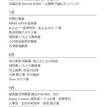
出版記念 Salon de KAGO「山葡萄で編むかごバッグ」
7月
平岡仁陶展
MIMA JAPAN 絵画展
あよお ー 金澤尚宜・あよおさち ー 展
長谷部陽子ガラス展
増田豊 いろどり陶画展
小川哲央薪窯作陶展
大澤哲哉陶展
8月
滝川英明 回顧展 -色とかたちの自由-
増田豊 いろどり陶画展
石上誠展 -水辺の記憶-
小林 輝三展 -月の物語-
Taizo ガラス展
9月
穂髙隆児作陶展 躍るCOLORS。2025
Sugary Ceramics 福田栄一うつわ展「安南寧日」
八事窯 五代中村道年・崇壱 親子展