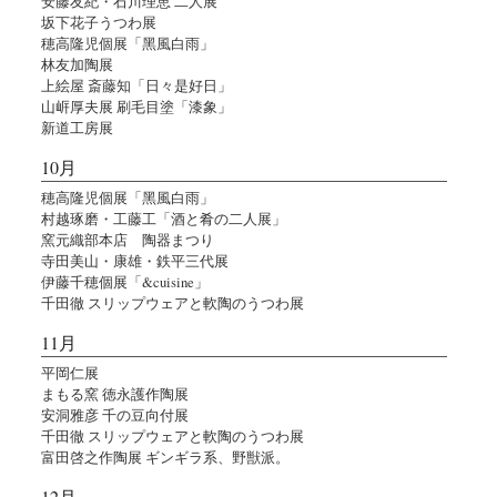
安藤友紀・石川理恵 二人展
坂下花子うつわ展
穂高隆児個展「黑風白雨」
林友加陶展
上絵屋 斎藤知「日々是好日」
山㟁厚夫展 刷毛目塗「漆象」
新道工房展
10月
穂高隆児個展「黑風白雨」
村越琢磨・工藤工「酒と肴の二人展」
窯元織部本店 陶器まつり
寺田美山・康雄・鉄平三代展
伊藤千穂個展「&cuisine」
千田徹 スリップウェアと軟陶のうつわ展
11月
平岡仁展
まもる窯 徳永護作陶展
安洞雅彦 千の豆向付展
千田徹 スリップウェアと軟陶のうつわ展
富田啓之作陶展 ギンギラ系、野獣派。
12月