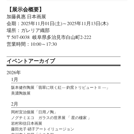
【展示会概要】
加藤眞惠 日本画展
会期：2025年11月01日(土)～2025年11月13日(木)
場所：ガレリア織部
〒507-0038 岐阜県多治見市白山町2-222
営業時間：10:00～17:30
イベントアーカイブ
2026年
1月
阪本健作陶展「翡翠に咲く紅― 鈞窯トリビュートⅡ ―」
美濃陶族展
2月
岡村宜治個展「日用ノ陶」
ノグチミエコ ガラスの世界展 「 星の棲家 」
岩村和信日本画展
藤田光子 硝子アートイリュージョン