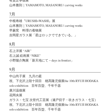
有賀正季個展
山本雅則｜YAMAMOTO, MASANORI / carving works
7月
中根寿雄『URUSHI×WASHI』展
山本雅則｜YAMAMOTO, MASANORI / carving works
早蕨窯 料理の着物展
吉岡星ガラス展「星はロックでできている。」
8月
石上洋展 “AIR”
石上誠 絵画展 “NIKE”
小野陽介陶展「新天地にて − days in frontier」
9月
中山尚子展 九月の庭
祝、下北沢上陸十回目 穂髙隆児個展the 10th RYUJI HODAKA
solo exhibition 百年百盌、千年千器
廣川温個展
花岡央展
ガラス・七宝 次世代工芸展（瀬戸切子・吹きガラス・七宝）
祝、下北沢上陸十回目 穂髙隆児個展the 10th RYUJI HODAKA
solo exhibition 百年百盌、千年千器