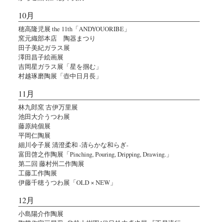
10月
穂高隆児展 the 11th「ANDYOUORIBE」
窯元織部本店 陶器まつり
田子美紀ガラス展
澤田昌子絵画展
吉岡星ガラス展「星を掴む」
村越琢磨陶展「壺中日月長」
11月
林九郎窯 古伊万里展
池田大介うつわ展
藤原純個展
平岡仁陶展
細川令子展 清澄柔和 -清らかな和らぎ-
富田啓之作陶展「Pinching, Pouring, Dripping, Drawing.」
第二回 藤村州二作陶展
工藤工作陶展
伊藤千穂うつわ展「OLD × NEW」
12月
小島陽介作陶展