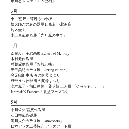
市川恵大個展「山の色相」
3月
十二窯 坪井琢郎うつわ展
慎太郎ごのみの器展 in 織部下北沢店
鈴木圭太
水上卓哉絵画展「光と風の中で」
4月
斎藤みえ子絵画展 Echoes of Memory
木村元作陶展
村越琢磨陶展「陶然忘機」
田子美紀ガラス展「Spring Palette」
窯元織部本店 春の陶器まつり
織部うつわ邸 春の陶器まつり
高木風子・前田昌輝・葉明慧 三人展 『そもそも、、、』
Ichirock09 Presents「裏盆フェス’26」
5月
小川哲央 薪窯作陶展
石田裕哉陶磁展
黒川大介ガラス展「amorphous」
日本ガラス工芸協会 ガラスアート展