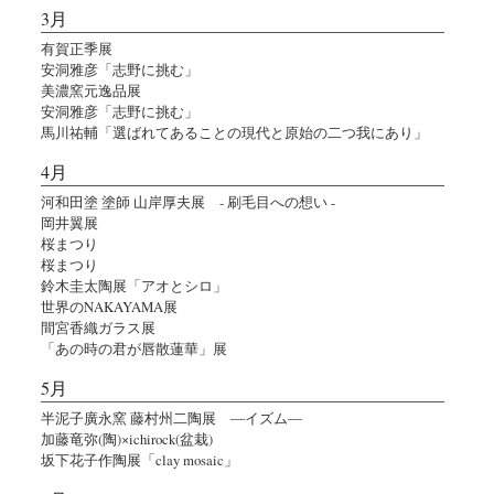
3月
有賀正季展
安洞雅彦「志野に挑む」
美濃窯元逸品展
安洞雅彦「志野に挑む」
馬川祐輔「選ばれてあることの現代と原始の二つ我にあり」
4月
河和田塗 塗師 山岸厚夫展 - 刷毛目への想い -
岡井翼展
桜まつり
桜まつり
鈴木圭太陶展「アオとシロ」
世界のNAKAYAMA展
間宮香織ガラス展
「あの時の君が唇散蓮華」展
5月
半泥子廣永窯 藤村州二陶展 ―イズム―
加藤竜弥(陶)×ichirock(盆栽)
坂下花子作陶展「clay mosaic」