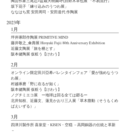
陶芸作家三尾忍×盆栽大樹園4代目鈴木卓也展 『不易流行』
坂下花子「練り込みのうつわ展」
ななはち窯 安田周司・安田道代 作陶展
2023年
1月
坪井琢郎作陶展 PRIMITIVE MIND
藤井敬之_傘壽展 Hiroyuki Fujii 80th Anniversary Exhibition
近藤文陶展「旅を栖とす」
阪本健陶展 仮粧う【けわう】
2月
オンライン限定田川亞希バレンタインフェア「愛が強めなうつ
わ展」
村越琢磨「野に在るが如く」
阪本健陶展 仮粧う【けわう】
ノグチミエコ展 ー地球は回る全ては廻るー
北井知枝、近藤文、蓮見かおり三人展「草木萠動（そうもくめ
ばえいずる）」
3月
四津川製作所 喜泉堂・KISEN・空穏 －高岡銅器の伝統と革新
－