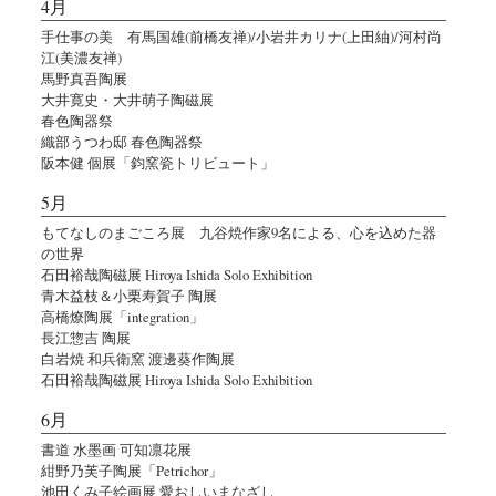
4月
手仕事の美 有馬国雄(前橋友禅)/小岩井カリナ(上田紬)/河村尚
江(美濃友禅)
馬野真吾陶展
大井寛史・大井萌子陶磁展
春色陶器祭
織部うつわ邸 春色陶器祭
阪本健 個展「鈞窯瓷トリビュート」
5月
もてなしのまごころ展 九谷焼作家9名による、心を込めた器
の世界
石田裕哉陶磁展 Hiroya Ishida Solo Exhibition
青木益枝＆小栗寿賀子 陶展
高橋燎陶展「integration」
長江惣吉 陶展
白岩焼 和兵衛窯 渡邊葵作陶展
石田裕哉陶磁展 Hiroya Ishida Solo Exhibition
6月
書道 水墨画 可知凛花展
紺野乃芙子陶展「Petrichor」
池田くみ子絵画展 愛おしいまなざし