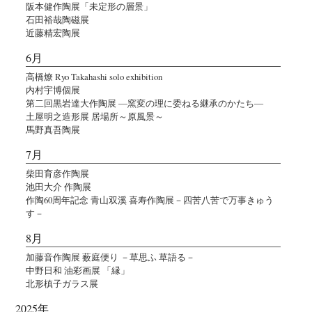
阪本健作陶展「未定形の層景」
石田裕哉陶磁展
近藤精宏陶展
6月
高橋燎 Ryo Takahashi solo exhibition
内村宇博個展
第二回黒岩達大作陶展 ―窯変の理に委ねる継承のかたち―
土屋明之造形展 居場所～原風景～
馬野真吾陶展
7月
柴田育彦作陶展
池田大介 作陶展
作陶60周年記念 青山双溪 喜寿作陶展－四苦八苦で万事きゅう
す－
8月
加藤音作陶展 薮庭便り －草思ふ 草語る－
中野日和 油彩画展 「縁」
北形槙子ガラス展
2025年