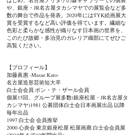
や、銀座・JR名古屋タカシマヤでの展覧会など多
数の舞台で作品を発表。2020年にはTYK絵画展大
賞を受賞するなど高い評価を得ています。繊細な
色彩と柔らかな感性が織りなす日本画の世界を、
このたび故郷・多治見のガレリア織部にてぜひご
高覧ください。
【プロフィール】
加藤眞惠 -Masae Kato-
名古屋造形芸術短大卒
白士会会員 ポン・テ・ザール会員
個展15回、グループ展多数(銀座松屋・JR名古屋タ
カシマヤ)1981 公募団体白士会日本画展出品 以降
毎年出品
1997 白士会 会員推挙
2000 心炎会 東京銀座松屋 松屋画廊 白士会会員展
(2010年まで10年間出品)