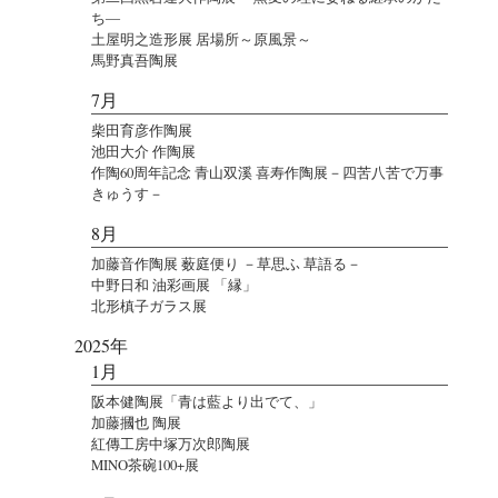
ち―
土屋明之造形展 居場所～原風景～
馬野真吾陶展
7月
柴田育彦作陶展
池田大介 作陶展
作陶60周年記念 青山双溪 喜寿作陶展－四苦八苦で万事
きゅうす－
8月
加藤音作陶展 薮庭便り －草思ふ 草語る－
中野日和 油彩画展 「縁」
北形槙子ガラス展
2025年
1月
阪本健陶展「青は藍より出でて、」
加藤摑也 陶展
紅傳工房中塚万次郎陶展
MINO茶碗100+展