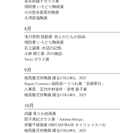
長谷部陽子ガラス展
増田豊 いろどり陶画展
小川哲央薪窯作陶展
大澤哲哉陶展
8月
滝川英明 回顧展 -色とかたちの自由-
増田豊 いろどり陶画展
石上誠展 -水辺の記憶-
小林 輝三展 -月の物語-
Taizo ガラス展
9月
穂髙隆児作陶展 躍るCOLORS。2025
Sugary Ceramics 福田栄一うつわ展「安南寧日」
八事窯 五代中村道年・崇壱 親子展
穂髙隆児作陶展 躍るCOLORS。2025
10月
武藤 茉りか絵画展
田子美紀ガラス展「Autumn foliage」
伊藤千穂個展 OIRYÁSUBASE オイリャァスバセ
穂髙隆児作陶展 躍るCOLORS。2025