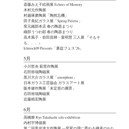
斎藤みえ子絵画展 Echoes of Memory
木村元作陶展
村越琢磨陶展「陶然忘機」
田子美紀ガラス展「Spring Palette」
窯元織部本店 春の陶器まつり
織部うつわ邸 春の陶器まつり
高木風子・前田昌輝・葉明慧 三人展 『そもそ
も、、、』
Ichirock09 Presents「裏盆フェス’26」
5月
小川哲央 薪窯作陶展
石田裕哉陶磁展
黒川大介ガラス展「amorphous」
日本ガラス工芸協会 ガラスアート展
阪本健作陶展「未定形の層景」
石田裕哉陶磁展
近藤精宏陶展
6月
高橋燎 Ryo Takahashi solo exhibition
内村宇博個展
第二回黒岩達大作陶展 ―窯変の理に委ねる継承のかた