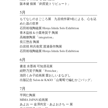
阪本健 個展「鈞窯瓷トリビュート」
5月
もてなしのまごころ展 九谷焼作家9名による、心を込
めた器の世界
石田裕哉陶磁展 Hiroya Ishida Solo Exhibition
青木益枝＆小栗寿賀子 陶展
高橋燎陶展「integration」
長江惣吉 陶展
白岩焼 和兵衛窯 渡邊葵作陶展
石田裕哉陶磁展 Hiroya Ishida Solo Exhibition
6月
書道 水墨画 可知凛花展
紺野乃芙子陶展「Petrichor」
池田くみ子絵画展 愛おしいまなざし
出版記念 Salon de KAGO「山葡萄で編むかごバッグ」
7月
平岡仁陶展
MIMA JAPAN 絵画展
あよお ー 金澤尚宜・あよおさち ー 展