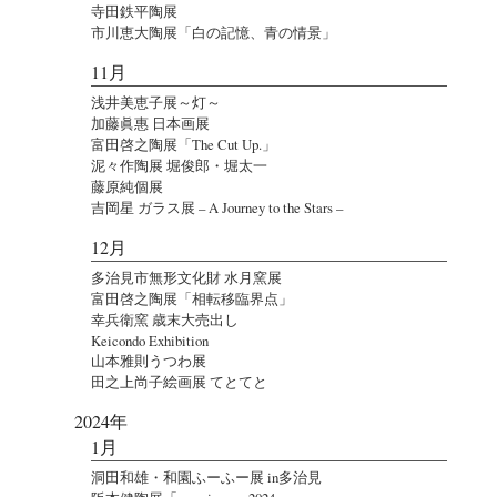
寺田鉄平陶展
市川恵大陶展「白の記憶、青の情景」
11月
浅井美恵子展～灯～
加藤眞惠 日本画展
富田啓之陶展「The Cut Up.」
泥々作陶展 堀俊郎・堀太一
藤原純個展
吉岡星 ガラス展 – A Journey to the Stars –
12月
多治見市無形文化財 水月窯展
富田啓之陶展「相転移臨界点」
幸兵衛窯 歳末大売出し
Keicondo Exhibition
山本雅則うつわ展
田之上尚子絵画展 てとてと
2024年
1月
洞田和雄・和園ふーふー展 in多治見