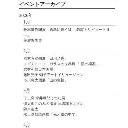
イベントアーカイブ
2026年
1月
阪本健作陶展「翡翠に咲く紅― 鈞窯トリビュートⅡ
―」
美濃陶族展
2月
岡村宜治個展「日用ノ陶」
ノグチミエコ ガラスの世界展 「 星の棲家 」
岩村和信日本画展
藤田光子 硝子アートイリュージョン
市川恵大個展「山の色相」
3月
十二窯 坪井琢郎うつわ展
慎太郎ごのみの器展 in 織部下北沢店
鈴木圭太
水上卓哉絵画展「光と風の中で」
4月