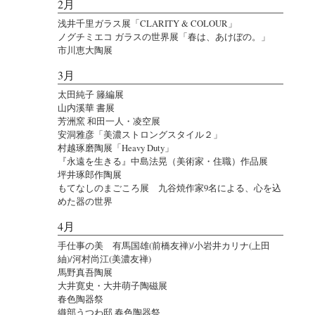
2月
浅井千里ガラス展「CLARITY & COLOUR」
ノグチミエコ ガラスの世界展「春は、あけぼの。」
市川恵大陶展
3月
太田純子 籐編展
山内溪華 書展
芳洲窯 和田一人・凌空展
安洞雅彦「美濃ストロングスタイル２」
村越琢磨陶展「Heavy Duty」
『永遠を生きる』中島法晃（美術家・住職）作品展
坪井琢郎作陶展
もてなしのまごころ展 九谷焼作家9名による、心を込
めた器の世界
4月
手仕事の美 有馬国雄(前橋友禅)/小岩井カリナ(上田
紬)/河村尚江(美濃友禅)
馬野真吾陶展
大井寛史・大井萌子陶磁展
春色陶器祭
織部うつわ邸 春色陶器祭