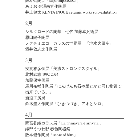
阪本健陶展「superimpose2024」
あよお 金澤尚宜作陶展
井上健太 KENTA INOUE ceramic works solo exhibition
2月
シルクロードの陶華 七代 加藤幸兵衛展
恩田陽子陶展
ノグチミエコ ガラスの世界展 「地水火風空」
酒井敦志之作陶展
3月
安洞雅彦個展「美濃ストロングスタイル」
北村武志 1992-2024
加藤保幸個展
馬川祐輔作陶展「にんげんも石や星とかと同じ物質で
出来ている。」
新道工房展
鈴木圭太作陶展「ひきつづき、アオとシロ」
4月
間宮香織ガラス展「La primavera è arrivata.」
織部うつわ邸 春色陶器祭
阪本健作陶展「sense of blue」